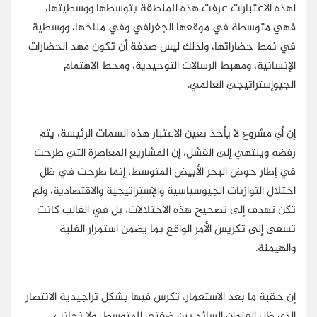
لهذه الاعتبارات عرفت هذه المنطقة بتوسطها ووسطيتها،
فهي متوسطة في موقعها الجغرافي وفي مناخها، ووسطية
في نمط حضاراتها، ولذلك ليس صدفة أن تكون مهد الحضارات
الإنسانية، ومهبط الرسالات التوحيدية، ومحط الاهتمام
الجيوإستراتيجي العالمي.
إن أي مشروع لا يأخذ بعين الاعتبار هذه السمات الرئيسة، يتم
رفضه وينتهي إلى الفشل، إن المشاريع المعاصرة التي طرحت
في إطار حوض البحر الأبيض المتوسط، إنما طرحت في ظل
اختلال التوازنات الجيوسياسية والإستراتيجية والاقتصادية، ولم
تكن تهدف إلى تصحيح هذه الاختلالات، بل في الغالب كانت
تسعى إلى تكريس الأمر الواقع بما يضمن استمرار الغلبة
والهيمنة.
إن حقبة ما بعد الاستعمار، تكرس فيها بشكل تراجيدية الانتصار
الذي ظل العنوان السائد بين ضفتي المتوسط، ولا نجانب