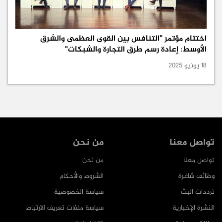
اختتام مؤتمر "التنافس بين القوى العظمى والشرق
الأوسط: إعادة رسم طرق التجارة والشبكات"
18 يونيو 2025
تواصل معنا
من نحن
تواصل معنا
من نحن
وظائف شاغرة
الشروط والأحكام
ترددات البث
سياسة الخصوصية
النشرة الإخبارية
سياسة ملفات تعريف الارتباط