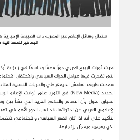
ستظل وسائل الإعلام غير المصرية ذات الطبيعة الإخبارية ه
الجماهير للمصداقية ف
لعبت ثورات الربيع العربي دورًا مهمًا وحاسمًا في زعزعة أر
التي تفجرت فيها عوامل الحراك السياسي والاحتقان الاجتماع
سمحت ظروف الهامش الديمقراطي والحريات النسبية المتاحة ل
الجديد (New Media) في التمرد على ثوابت
السياق القول بأن التضافر والتلاقح الفريد الذي نشأ بين وس
الإعلامي العربي عن احتوائها، قد لعب الدور الأهم في تهيئ
التأكيد على أنه إذا كان القهر السياسي والاجتماعي لأنظمة 
الذي يهيىء ويعجّل بإنجازها.