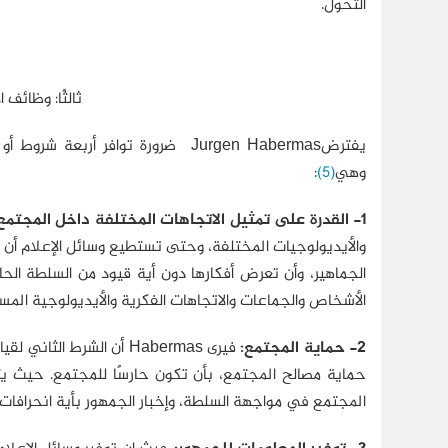
التحول.
ثالثًا: وظائف
يفترضJurgen Habermas ضرورة توافر
وهي
(5)
:
1- القدرة على تمثيل الاتجاهات المختلفة داخل المجتمع:
والأيديولوجيات المختلفة، وحتى تستطيع وسائل الإعلام أن 
الجماهير، وأن تعرض أفكارها دون أية قيود من السلطة الحا
الأشخاص والجماعات والاتجاهات الفكرية والأيديولوجية المس
2- حماية المجتمع:
فيرى Habermas أن الشرط
حماية مصالح المجتمع، بأن تكون حارسًا للمجتمع. حيث ي
المجتمع في مواجهة السلطة، وإخبار الجمهور بأية انحرافات 