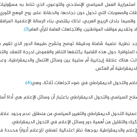
ي استمرارية العمل السياسي الإصلاحي والتوعوي، الذي تناط به مسؤوليا
ات والصعوبات التي تحول دون نجاحها، والحفاظ على روح الوهج الثوري
سيما بلدان الربيع العربي، لذلك يقتضي بناء الرسالة الإعلامية المرافق
اد وتقديم مواقف المواطنين، والاتجاهات العامة للرأي العام
(3)
.
توجد نظرية علمية شاملة ودقيقة توضح وتشرح طبيعة الدور الذي تقوم ب
 المتوافرة حول هذه القضية يكتنفها التنافر والغموض لدرجة التعقد والت
ت هناك علاقة إيجابية أم سلبية بين وسائل الاتصال والديمقراطية، وعما
ديمقراطية أم العكس.
علام والتحول الديمقراطي في ضوء اتجاهات ثلاثة، وهي
(4)
:
لاح السياسي والتحول الديمقراطي باعتبار أن وسائل الإعلام هي أداة أ
عملية التحول الديمقراطي والتغيير السياسي من منطلق عدم وجود علاقة
كيك والتقليل من أهمية دور وسائل الإعلام في التحول الديمقراطي.
لإعلام والديمقراطية بوجهة نظر اعتدالية تعطي للإعلام أدوارًا محددة 