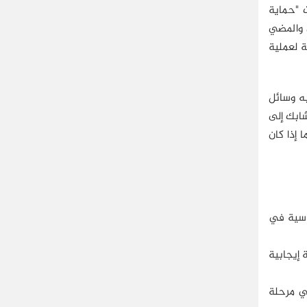
ت "حماية
 والمضي
ة لعملية
ه وسائل
شابك إلى
 إذا كان
ساسية في
 إيجابية
في مرحلة