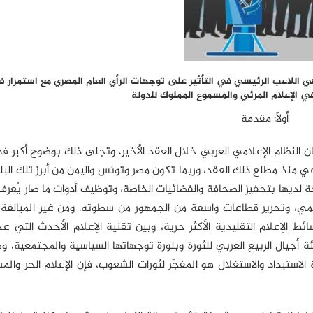
ي اللاعب الرئيسي في التأثير على توجهات الرأي العام المصري مع استمرار ف
ي الإعلام المرئي والمسموع المملوك للدولة
أولاً: مقدمة
كان النظام الإعلامي العربي خلال العقد الأخير، وتجلى ذلك بوضوح أكبر في
ي منذ مطلع ذلك العقد، وربما تكون مصر وتونس واليمن من أبرز تلك البل
ديها بتحفيز الصحافة والفضائيات الخاصة، وتوظيف أدوات ما صار يُعرف 
 الإعلام الرسمي، وتحرير قطاعات واسعة من الجمهور من سطوته. ومن غير المبال
ائط الإعلام التقليدية الأكثر حرية، وبين تقنية الإعلام الأحدث التي عج
ة أجيال الربيع العربي للثورة وبلورة توجهاتها السياسية والمجتمعية، و
الاستبداد والاستغلال هو المفجّر لثورات الشعوب، فإن الإعلام الحر وال