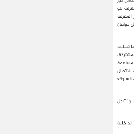
كامل دور
عرفة هو
ة، فيشيرHabermas إلى ضرورة توفير المعرفة
كل مواطن
ا تساعد
لمشتركة،
المساهمة
من الوظائف المهمة للاتصال
 السلوك؛
اسي, وتشمل
الداخلية