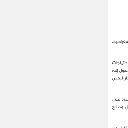
يمقراطية،
حتياجات
وصول إلى
كار لبعض
لقدرة على
ل مصالح