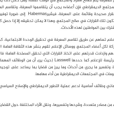
 للمعرفة يتم لصالح الأفراد والمجتمع في الوقت نفسه، ومن خلال ذلك يت
لمجتمع الديمقراطي فإن أعضاءه يجب أن يتقاسموا المعرفة، وتقاسم الم
شكل من أشكال التعليم الذي يضمن أن تكون عملية صنع القرار صحيحة وقائمة على المعرف
كون تلك القرارات في صالح المجتمع، وهذا لا يمكن تحقيقه إلا إذا حصل 
ك بين المواطنين لهذه الأحداث.
علام تساهم عن طريق تقاسم المعرفة في تحقيق الوحدة الاجتماعية، كم
لكل أعضاء المجتمع، ووسائل الإعلام تقوم بنشر هذه الثقافة العامة ا
هم وازدادت قدرتهم على اتخاذ القرارات التي تحقق المصلحة العامة؛ ف
في تحقيق الوحدة الاجتماعية والترابط تعد من الوظائف الرئيسة للإعلام كما حددها Lasswell (حيث يرى أن 
ا، وتفسير ما يجري من أحداث وما يبرز من قضايا بما يساعد على توجيه
ومات في المجتمعات الديمقراطية من أداء مهامها.
ن الإعلام الحر يقوم بثماني وظائف أساسية لدعم عملية التطور الديمقراطي والإصلاح السي
 من مصادر متعددة، وشرحها وتفسيرها، ونقل الآراء المختلفة حول القضايا 