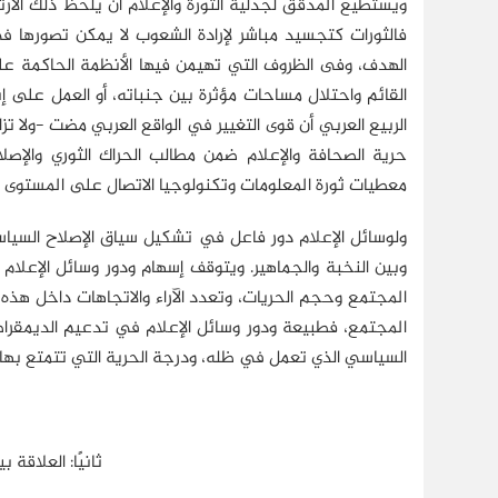
ويستطيع المدقق لجدلية الثورة والإعلام أن يلحظ ذلك الارت
فالثورات كتجسيد مباشر لإرادة الشعوب لا يمكن تصورها 
الهدف، وفى الظروف التي تهيمن فيها الأنظمة الحاكمة على ال
القائم واحتلال مساحات مؤثرة بين جنباته، أو العمل على إ
الربيع العربي أن قوى التغيير في الواقع العربي مضت -ولا تزا
حرية الصحافة والإعلام ضمن مطالب الحراك الثوري والإ
معطيات ثورة المعلومات وتكنولوجيا الاتصال على المستوى 
ولوسائل الإعلام دور فاعل في تشكيل سياق الإصلاح السي
وبين النخبة والجماهير. ويتوقف إسهام ودور وسائل الإع
المجتمع وحجم الحريات، وتعدد الآراء والاتجاهات داخل هذه
المجتمع، فطبيعة ودور وسائل الإعلام في تدعيم الديمقراطي
السياسي الذي تعمل في ظله، ودرجة الحرية التي تتمتع بها د
ثانيًا: العلاقة