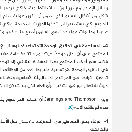
3- توفير المعلومات للجمهور:
حيث إن توفير وسائل الإعلام
وسائل الإعلام مع دور المؤسسات التعليمية، فلكي يزدهر ا
للجميع لكي يستطيعوا أن يتخذوا القرارات الصحيحة، ولكي ت
على المعلومات عما يحدث في العالم، وأصبح هناك فهم مشتر
4- المساهمة في تحقيق الوحدة الاجتماعية:
فوسائل الإ
المجتمع على أن يظل موحدًا حيث توجد ثقافة عامة مشتركة 
فكلما شعر أعضاء المجتمع بهذا المشترك الثقافي زاد توحد
تحقيق الترابط في المجتمع تجاه البيئة الأساسية وقضاياه
حيث للاتصال دور في تشكيل الرأي العام الذي به تتمكن الحك
ويرى Jennings and Thompson أ
هذه الوظائف الآتي
(6)
:
1- الوفاء بحق الجماهير في المعرفة:
من خلال نقل الأنباء
والخارجية.