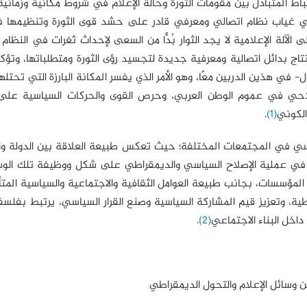
باط المتبادل بين مقومات الثورة وحالة الإعلام في شروط مكانية وزماني
في غياب نظام اتصالي ومعرفي قادر على حشد قوى الثورة وتنظيمها ف
آلة الإعلامية لا يجد الثوار بُدًّا من السعى لإحداث ثغرات في النظام 
نتاج بدائل اتصالية ومعرفية جديدة لتجسيد رؤى الثورة ومتطلباتها، وتؤ
ل- في هذين الدربين معًا، وهو الأمر الذي يفسر المكانة البارزة التي تحتله
صلاحي في عموم الوطن العربي، وحرص القوى والحركات السياسية على 
الكوني
(1)
.
اسي في المجتمعات المختلفة؛ حيث تعكس طبيعة العلاقة بين الدولة وا
لام في عملية الإصلاح السياسي والديمقراطي على شكل ووظيفة تلك الو
 المؤسسات، بجانب طبيعة العوامل الثقافية والاجتماعية والسياسية الم
ة، وتعزيز قيم المشاركة السياسية وصنع القرار السياسي، يرتبط بفلسف
اخل البناء الاجتماعي
(2)
.
 بين وسائل الإعلام والتحول الديمقراطي