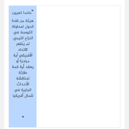
"
ماعدا تعيين
هيئة من قادة
الدول لمحاولة
التوسط في
النزاع الليبي،
لم يُظهر
الاتحاد
الأفريقي أية
مبادرة أو
يعقد أية قمة
طارئة
لمناقشة
الأحداث
الجارية في
شمال أفريقيا
"