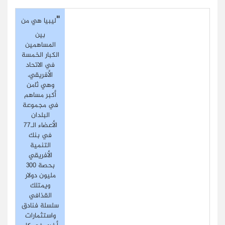
"
ليبيا هي من
بين
المساهمين
الكبار الخمسة
في الاتحاد
الأفريقي،
وهي ثامن
أكبر مساهم
في مجموعة
البلدان
الأعضاء الـ77
في بنك
التنمية
الأفريقي
بحصة 300
مليون دولار
ويمتلك
القذافي
سلسلة فنادق
واستثمارات