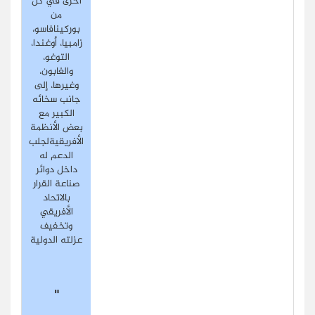
أخرى في كل
من
بوركينافاسو،
زامبيا، أوغندا،
التوغو،
والغابون،
وغيرها، إلى
جانب سخائه
الكبير مع
بعض الأنظمة
الأفريقيةلجلب
الدعم له
داخل دوائر
صناعة القرار
بالاتحاد
الأفريقي
وتخفيف
عزلته الدولية
"