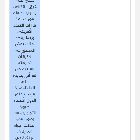
يبكي على
فراق القذافي
بسبب تطفله
في صناعة
قرارات الاتحاد
الأفريقي
وربما يوجد
هناك بعض
المنطق في
فكرة أن
تصرفاته
الغريبة كان
لها أثر إيجابي
على
المنظمة، إذ
فرضت على
الدول الأعضاء
ضرورة
التجاوب معه،
وفي بعض
الحالات إجراء
تعديلات
مبتكرة في