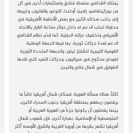
يمتلك القذافي سلسلة فنادق واستثمارات أخرى في كل
من بوركينافاسو، زامبيا، أوغندا، التوغو، والغابون، وغيرها،
إلى جانب سخائه الكبير مع بعض الأنظمة الأفريقية في
محاولة لجلب الدعم له داخل دوائر صناعة القرار بالاتحاد
الأفريقي وتخفيف عزلته الدولية. كما قدّم نظام القذافي
الدعم لعدة حركات ثورية، بما فيها الجبهة الوطنية
القومية الليبرية لتشارلز تيلور، والجبهة المتحدة الثورية
لفوداي سنكوح في سيراليون، وحركات التمرد التي قادها
الطوارق في شمال مالي والنيجر.
ثالثاً، هناك مسألة الهوية. فسكان شمال أفريقيا غالباً ما
يرفضون ربطهم بمنطقة أفريقيا جنوب الصحراء الكبرى،
بينما يفضلون أن يكونوا جزءاً من الهوية العربية أو
المتوسطية أو الإسلامية. بعبارة أخرى، فإن شعوب شمال
أفريقيا تشعر بقربها من أوروبا الغربية والشرق الأوسط أكثر