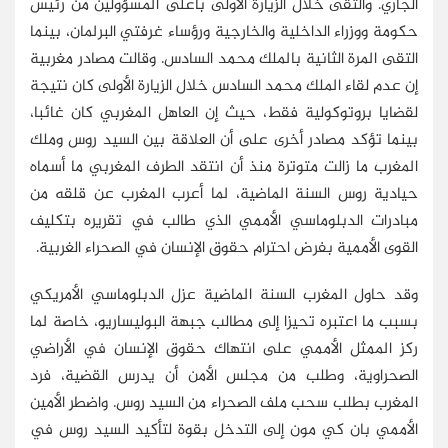
الجاري. والتقى خلال الزيارة الأولى بأعلى المسؤولين من رئيس
حكومة ووزراء الداخلية والخارجية ورؤساء غرفتي البرلمان، بينما
التقى المرة الثانية بالملك محمد السادس. وقالت مصادر مغربية
إن عدم لقاء الملك محمد السادس خلال الزيارة الأولى كان نتيجة
لقضايا بروتوكولية فقط، حيث إن العاهل المغربي كان غائبا،
بينما تؤكد مصادر أخرى على أن العلاقة بين السيد روس وملك
المغرب ما زالت متوترة منذ أن انتقد الطرف المغربي ما أسماه
حيادية روس السنة الماضية، لما أعرب المغرب عن قلقه من
مبادرات الدبلوماسي الأممي الذي طالب في تقريره بتكليف
القوى الأممية بفرض احترام حقوق الإنسان في الصحراء الغربية.
وقد حاول المغرب السنة الماضية عزل الدبلوماسي الأمريكي
بسبب ما اعتبره تحيزا إلى مطالب جبهة البوليساريو، خاصة لما
ركز الممثل الأممي على انتهاك حقوق الإنسان في الأراضي
الصحراوية، وطلب من مجلس الأمن أن يدرس القضية، فرد
المغرب بطلب سحب ملف الصحراء من السيد روس. واضطر الأمين
الأممي بان كي مون إلى التدخل بقوة لتأكيد السيد روس في