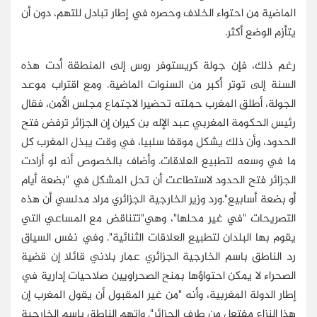
الماضية من احتواء الخلاف وحصره في إطار تبادل للتهم، دون أن
يتأزم الوضع أكثر.
رغم ذلك، فإن جولة كريستوفر روس إلى المنطقة أدت هذه
السنة إلى توتر أكبر من السنوات الماضية. ومع اقتراب موعد
الجولة، أطلق المغرب حملته تحضيرا لاجتماع مجلس الأمن، فقال
رئيس الحكومة المغربي عبد الإله بن كيران إن الجزائر ترفض فتح
الحدود، وأن ذلك يشكل موقفا سلبيا، في وقت يبذل المغرب كل
ما في وسعه لتطبيع العلاقات. وأضاف بالخصوص أنه لو أرادت
الجزائر فتح الحدود لاستطاعت أن تحل المشكل في "بضعة أيام
أو بضعة أسابيع".ورد وزير الخارجية الجزائري مراد مدلسي أن هذه
التصريحات "في غير محلها"، وهي"تتناقض مع المساعي التي
يقوم بها البلدان لتطبيع العلاقات الثنائية". وفي نفس السياق
رد الناطق باسم الخارجية الجزائري عمار بلاني قائلا إن قضية
الصحراء لا يمكن احتواؤها بمنح الصحراويين صلاحيات إدارية في
إطار الدولة المغربية، وأنه "من غير المقبول أن يقول المغرب إن
هذا النزاع مفتعل من طرف الجزائر". واتهم الناطق باسم الخارجية