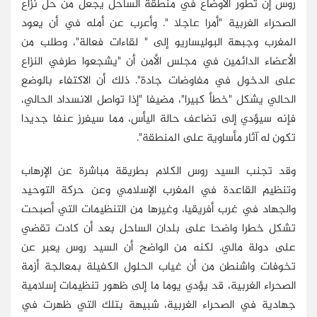
روس إن تطور الأوضاع في منطقة الساحل يجعل من حل نزاع
الصحراء الغربية "أمرا عاجلا ". وأعرب عن أمله في أن يعود
المغرب وجبهة البوليساريو إلى " لقاءات فعالة"، وطلب من
الأعضاء الدائمين في مجلس الأمن أن "يشجعوا طرفي النزاع
على الدخول في مفاوضات جادة". ذلك أن الاكتفاء بالوضع
الحالي يشكل "خطأ كبيرا"، مضيفا "إذا تواصل الانسداد الحالي،
فإنه سيؤدي إلى تضاعف حالة اليأس، مما سيفرز عنفا جديدا
تكون له آثار مأساوية على المنطقة".
وقد تجنب السيد روس الكلام بطريقة مباشرة عن الإرهاب
وتنظيم القاعدة في المغرب الإسلامي وعن حركة التوحيد
والجهاد في غرب أفريقيا، وغيرها من التنظيمات التي أصبحت
تشكل خطرا واضحا على بلدان الساحل بعد أن كادت تقضي
على دولة مالي. لكنه من الواضح أن السيد روس يعبر عن
تخوفات واشنطن من أن غياب الحلول الكفيلة بمعالجة أزمة
الصحراء الغربية، قد يؤدي يوما ما إلى ظهور تنظيمات إسلامية
جهادية في الصحراء الغربية، شبيهة بتلك التي ظهرت في