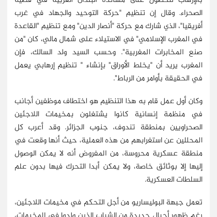
بالإرهاب للحصول على مساندة البلدان الغربية في قضية
الصحراء. وقال إن تنظيم "حركة التوحيد والجهاد في غرب
أفريقيا"، الذي شارك مع حركة "أنصار الدين" ومع تنظيم "القاعدة
في المغرب الإسلامي" في الاستيلاء على شمال مالي، كان "من
صنع المخابرات المغربية". وحسب السيد ولد السالك، فإن
المغرب يريد أن "يخلط الأوراق" بإنشاء " تنظيم إرهابي يعمل
في الحقيقة بأوامر من الرباط".
وكان أول عمل قام به هذا التنظيم هو اختطاف موظفين أجانب
في منظمة إنسانية كانوا يشتغلون بمخيمات اللاجئين
الصحراويين بمنطقة تندوف، جنوب الجزائر. وقد أعرب كل
المحللين عن استغرابهم من هذه العملية، حيث أنها وقعت في
منطقة عسكرية محروسة، من المفروض أنه لا يمكن الوصول
إليها إلا بوثائق خاصة، ولا يمكن أبدا التحرك فيها بدون علم
السلطات العسكرية.
تعمل جبهة البوليساريو من أجل التحكم في مخيمات اللاجئين،
رغم ظهور أجيال جديدة من الشباب الذين ولدوا في المخيمات،