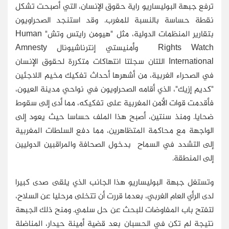
ترفع جبهة البوليساريو راية حقوق الإنسان، التي أصبحت تشكل
نقطة حساسة بالنسبة للمغرب. وقد استنجد الصحراويون
بتقارير المنظمات الدولية، مثل "هيومن رايتس وتش" Human
Rights Watch وأمنيستي إنترناشيونال Amnesty
International اللتان سجلتا انتهاكات متكررة لحقوق الإنسان
في الصحراء الغربية، من أشهرها أحداث تفكيك مخيم اللاجئين
"كديم إزيك"، الذي أقامه الصحراويون في نواحي مدينة العيون،
فأقدمت قوات الأمن المغربية على تفكيكه، مما أدى إلى سقوط
ضحايا. ومنذ سنتين، أصبح هذا الملف حساسا حيث يعود إلى
الواجهة مع محاكمة المتظاهرين، مما دفع السلطات المغربية
إلى التشدد في السماح بدخول الصحافة والمراقبين الدوليين
إلى المنطقة.
وتستغل جبهة البوليساريو هذا الجانب الذي يلقى صدى كبيرا
لدى الرأي العام الغربي، بعدما قررت أن تتخلى مرحليا عن السلاح،
لتفتح باب المفاوضات للبحث عن حل سلمي. ومنح ذلك الجبهة
نتيجة لم تكن في الحسبان بعد قضية أمينة حيدار، المناضلة