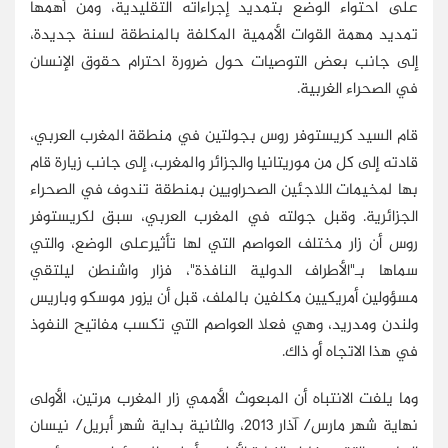
على احتواء الوضع بتمديد إجراءاته التقليدية، ومن أهمها
تمديد مهمة القوات الأممية المكلفة بالمنطقة لسنة جديدة،
إلى جانب بعض التوصيات حول ضرورة احترام حقوق الإنسان
في الصحراء الغربية.
قام السيد كريستوفر روس بجولتين في منطقة المغرب العربي،
قادته إلى كل من موريتانيا والجزائر والمغرب، إلى جانب زيارة قام
بها لمخيمات اللاجئين الصحراويين بمنطقة تندوف في الصحراء
الجزائرية. وقبل جولته في المغرب العربي، سبق لكريستوفر
روس أن زار مختلف العواصم التي لها تأثيرعلى الوضع، والتي
سماها بـ"الأطراف الدولية النافذة"، فزار واشنطن ليلتقي
مسؤولين أمريكيين مكلفين بالملف، قبل أن يزور موسكو وباريس
ولندن ومدريد، وهي فعلا العواصم التي تكسب مفاتيح النفوذ
في هذا الاتجاه أو ذاك.
وما يلفت الانتباه أن المبعوث الأممي زار المغرب مرتين، الأولى
نهاية شهر مارس/ آذار 2013، والثانية بداية شهر أبريل/ نيسان