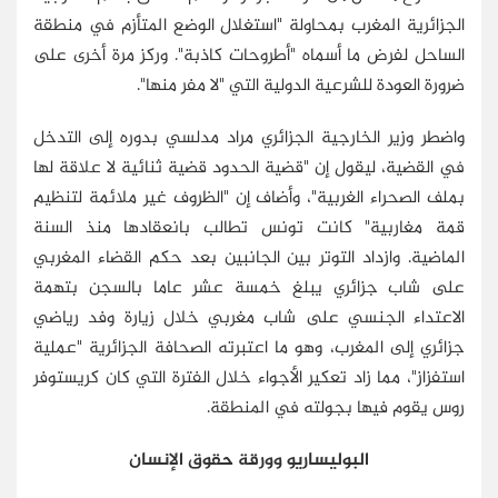
الجزائرية المغرب بمحاولة "استغلال الوضع المتأزم في منطقة
الساحل لفرض ما أسماه "أطروحات كاذبة". وركز مرة أخرى على
ضرورة العودة للشرعية الدولية التي "لا مفر منها".
واضطر وزير الخارجية الجزائري مراد مدلسي بدوره إلى التدخل
في القضية، ليقول إن "قضية الحدود قضية ثنائية لا علاقة لها
بملف الصحراء الغربية"، وأضاف إن "الظروف غير ملائمة لتنظيم
قمة مغاربية" كانت تونس تطالب بانعقادها منذ السنة
الماضية. وازداد التوتر بين الجانبين بعد حكم القضاء المغربي
على شاب جزائري يبلغ خمسة عشر عاما بالسجن بتهمة
الاعتداء الجنسي على شاب مغربي خلال زيارة وفد رياضي
جزائري إلى المغرب، وهو ما اعتبرته الصحافة الجزائرية "عملية
استفزاز"، مما زاد تعكير الأجواء خلال الفترة التي كان كريستوفر
روس يقوم فيها بجولته في المنطقة.
البوليساريو وورقة حقوق الإنسان