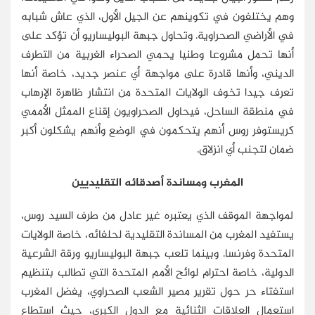
وهم يختلفون في تكوينهم عن الجيل الأول، الذي عاش شبابه
في الأراضي الصحراوية. وتحاول جبهة البوليساريو أن تؤكد على
أنها تحمل مشروعا وطنيا يحمي الصحراء الغربية من التطرف
الديني، وأنها قادرة على مواجهة أي عنصر جديد، خاصة أنها
تعرف جيدا تخوف الولايات المتحدة من انتشار ظاهرة الإرهاب
في منطقة الساحل، فيحاول الصحراويون إقناع الممثل الأممي
كريستوفر روس أنهم يتحكمون في الوضع وأنهم يشكلون أكبر
ضمان لتجنب أي انزلاق.
المغرب ومساندة أصدقائه التقليديين
لمواجهة الموقف الذي يعتبره غير عادل من طرف السيد روس،
يستفيد المغرب من المساندة التقليدية لحلفائه، خاصة الولايات
المتحدة وفرنسا. وبينما تلعب جبهة البوليساريو ورقة الشرعية
الدولية، خاصة احترام لوائح الأمم المتحدة التي تطالب بتنظيم
استفتاء حر حول تقرير مصير الشعب الصحراوي، يفضل المغرب
استعمال العلاقات الثنائية مع الدول الكبرى، حيث استطاع