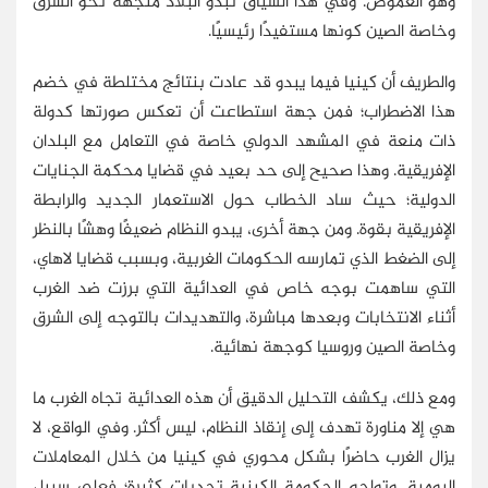
وهو الغموض. وفي هذا السياق تبدو البلاد متجهة نحو الشرق
وخاصة الصين كونها مستفيدًا رئيسيًا.
والطريف أن كينيا فيما يبدو قد عادت بنتائج مختلطة في خضم
هذا الاضطراب؛ فمن جهة استطاعت أن تعكس صورتها كدولة
ذات منعة في المشهد الدولي خاصة في التعامل مع البلدان
الإفريقية. وهذا صحيح إلى حد بعيد في قضايا محكمة الجنايات
الدولية؛ حيث ساد الخطاب حول الاستعمار الجديد والرابطة
الإفريقية بقوة. ومن جهة أخرى، يبدو النظام ضعيفًا وهشًا بالنظر
إلى الضغط الذي تمارسه الحكومات الغربية، وبسبب قضايا لاهاي،
التي ساهمت بوجه خاص في العدائية التي برزت ضد الغرب
أثناء الانتخابات وبعدها مباشرة، والتهديدات بالتوجه إلى الشرق
وخاصة الصين وروسيا كوجهة نهائية.
ومع ذلك، يكشف التحليل الدقيق أن هذه العدائية تجاه الغرب ما
هي إلا مناورة تهدف إلى إنقاذ النظام، ليس أكثر. وفي الواقع، لا
يزال الغرب حاضرًا بشكل محوري في كينيا من خلال المعاملات
اليومية. وتواجه الحكومة الكينية تحديات كثيرة؛ فعلى سبيل