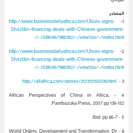
المصادر
http://www.businessdailyafrica.com/Uhuru-signs-
1-
Sh425bn-financing-deals-with-Chinese-government-
-/-/539546/1960182/-/v4w55o/-/index.html
http://www.businessdailyafrica.com/Uhuru-signs-
2-
Sh425bn-financing-deals-with-Chinese-government-
-/-/539546/1960182/-/v4w55o/-/index.html
http://allafrica.com/stories/201312150039.html
3 -
African Perspectives of China in Africa,
4 -
Pambazuka Press, 2007 pp 139-152.
Ibid. pp 66-7.
5 -
World Orders, Development and Transformation, Dr.
6 -