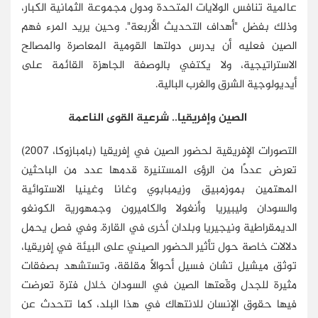
عالمية تنافس الولايات المتحدة ودول مجموعة الثمانية الكبار،
وذلك بفضل "أهداف التحديث الأربعة". وحين يريد المرء فهم
الصين فعليه أن يدرس دولتها القومية المعاصرة والمصالح
الاستراتيجية، ولا يكتفي بالوصفة الجاهزة القائمة على
أيديولوجية الشرق والغرب البالية.
الصين وإفريقيا.. شرعية القوى الناعمة
التصورات الإفريقية لحضور الصين في إفريقيا (بامبازوكا، 2007)
تعرض عددًا من الرؤى المستنيرة قدمها عدد من الباحثين
المهتمين بموزمبيق وزيمبابوي وغانا وغينيا الاستوائية
والسودان وليبيريا وأنغولا والكاميرون وجمهورية الكونغو
الديمقراطية ونيجيريا وبلدان أخرى في القارة. وفي فصل يحمل
دلالات خاصة حول تأثير الحضور الصيني على البيئة في إفريقيا،
توثق ميشيل تشان فسيل أحوالاً مقلقة، وتستشهد بصفقات
مثيرة للجدل وقّعتها الصين في السودان خلال فترة تعرضت
فيها حقوق الإنسان للانتهاك في هذا البلد، كما تتحدث عن