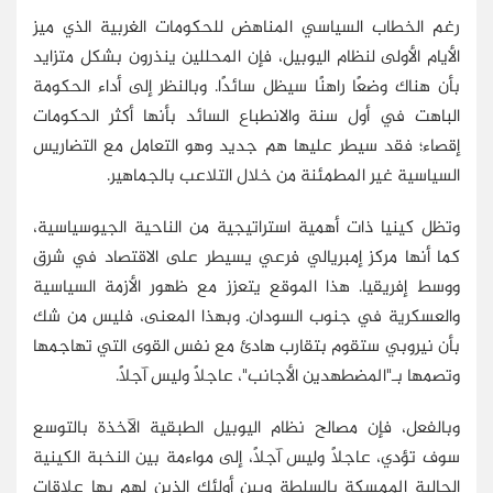
رغم الخطاب السياسي المناهض للحكومات الغربية الذي ميز
الأيام الأولى لنظام اليوبيل، فإن المحللين ينذرون بشكل متزايد
بأن هناك وضعًا راهنًا سيظل سائدًا. وبالنظر إلى أداء الحكومة
الباهت في أول سنة والانطباع السائد بأنها أكثر الحكومات
إقصاء؛ فقد سيطر عليها هم جديد وهو التعامل مع التضاريس
السياسية غير المطمئنة من خلال التلاعب بالجماهير.
وتظل كينيا ذات أهمية استراتيجية من الناحية الجيوسياسية،
كما أنها مركز إمبريالي فرعي يسيطر على الاقتصاد في شرق
ووسط إفريقيا. هذا الموقع يتعزز مع ظهور الأزمة السياسية
والعسكرية في جنوب السودان. وبهذا المعنى، فليس من شك
بأن نيروبي ستقوم بتقارب هادئ مع نفس القوى التي تهاجمها
وتصمها بـ"المضطهدين الأجانب"، عاجلاً وليس آجلاً.
وبالفعل، فإن مصالح نظام اليوبيل الطبقية الآخذة بالتوسع
سوف تؤدي، عاجلاً وليس آجلاً، إلى مواءمة بين النخبة الكينية
الحالية الممسكة بالسلطة وبين أولئك الذين لهم بها علاقات