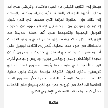
ويُنظر إلى التقرب الكيني من الصين والاتحاد الإفريقي على أنه
محاولة أخيرة للتمسك بالسلطة بأية وسيلة ممكنة. بالإضافة
إلى ذلك، فإن المناورة الهزلية التي صممها في لندن خبراء
إعلاميون مقربون من المحافظين لإعطاء صورة عن حكومة
اليوبيل اليمينية وتقديمها على أنها حملة جديدة ضد
الإمبريالية؛ كل ذلك يهدف إلى نفس الشيء، وهو التمسك
بالسلطة. في ضوء هذه العملية، يُنظر إلى ائتلاف اليوبيل على
أنه مناهض لـ"سيد عنصري استعماري جديد"، يتربص من أماكن
بعيدة كواشنطن ولندن وبروكسل وبرلين وباريس وعواصم أخرى.
الزيارة الأخيرة التي قامت بها رئيسة صندوق النقد الدولي
كريستين لاغارد تميزت كشوكة مزعجة خرقت بالون دعاية
"النزعة القومية" المهنئة للذات، عندما ذكّر صندوق النقد
الطغمة الحاكمة في نيروبي بمن هو الذي يسيطر على الخطاب
بشأن كينيا، والخطاب الاقتصادي الإقليمي الكلي.
خاتمة