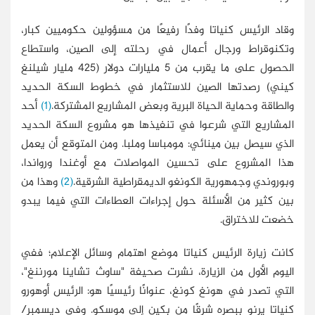
وقاد الرئيس كنياتا وفدًا رفيعًا من مسؤولين حكوميين كبار،
وتكنوقراط ورجال أعمال في رحلته إلى الصين، واستطاع
الحصول على ما يقرب من 5 مليارات دولار (425 مليار شيلنغ
كيني) رصدتها الصين للاستثمار في خطوط السكة الحديد
والطاقة وحماية الحياة البرية وبعض المشاريع المشتركة.
(1)
أحد
المشاريع التي شرعوا في تنفيذها هو مشروع السكة الحديد
الذي سيصل بين مينائي: مومباسا وملبا. ومن المتوقع أن يعمل
هذا المشروع على تحسين المواصلات مع أوغندا ورواندا،
وبوروندي وجمهورية الكونغو الديمقراطية الشرقية.
(2)
وهذا من
بين كثير من الأسئلة حول إجراءات العطاءات التي فيما يبدو
خضعت للاختراق.
كانت زيارة الرئيس كنياتا موضع اهتمام وسائل الإعلام؛ ففي
اليوم الأول من الزيارة، نشرت صحيفة "ساوث تشاينا مورننغ"،
التي تصدر في هونغ كونغ، عنوانًا رئيسيًا هو: الرئيس أوهورو
كنياتا يرنو ببصره شرقًا من بكين إلى موسكو. وفي ديسمبر/