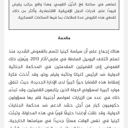
تساهم في صناعة فخ الدَّيْن القومي، وهذا واقع مركب يفرض
قيودًا على قدرات الدول الإفريقية الاقتصادية. وأكثر من ذلك،
تغطي هذه القروض عدة قطاعات بما فيها الصناعات العسكرية.
مقدمة
هناك إجماع على أن سياسة كينيا تتسم بالغموض الشديد منذ
تسلم ائتلاف اليوبيل السلطة في مارس/آذار 2013. ويُعزى ذلك
الغموض إلى القضيتين المقدمتين في المحكمة الجنائية
الدولية ضد الرئيس كنياتا ونائبه وليام روتو. وقد أخذت فكرة
إسقاط هذه القضايا حيزًا كبيرًا لدى الإدارة الجديدة؛ حيث تنفق
موارد كبيرة لمسؤولي الدولة الذين يتابعون القضيتين. وقد تبدّى
ذلك في عدد من الزيارات لعواصم أجنبية قام بها مسؤولون
حكوميون كبار من أجل حشد الدعم ضد محكمة الجنايات
الدولية، وقد ظلت أوغندا حليفًا قويًا في هذه المحاولة. وتبنّت
كينيا في نفس الوقت مسارًا جديدًا في سياستها الخارجية،