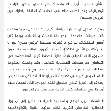
بشأن تصديق أوراق اعتماده كنظام قومي ينادي بالرابطة
الإفريقية، وقد تجلّى ذلك في العلاقات الدافئة باطراد بين
نيروبي وبيجين.
ومع ذلك، فإن أي اختبار لسياسات كينيا يكشف عن صورة معقدة
ذات طبقات متعددة، تزخر بالتناقضات والتقلبات. وربما كان
أوضح استكشاف للواقع ما نشرته صحيفة "بزنس ديلي" يوم 6
يناير/كانون الثاني 2014؛ إذ أوضحت أن وزير المالية قد طلب من
صندوق النقد الدولي قرضًا طارئًا تخطط كينيا لاستخدامه في
التعاطي مع صدمات اقتصادية تتداعى. وقد وضعت الحكومة
هذا القرض على جدول أعمال لقاء عقدته مع رئيسة صندوق
النقد الدولي كريستين لاغارد أثناء زيارتها للبلاد. لكن هذا القرض
يهدف إلى تعزيز تدخل صندوق النقد الدولي، الذي تهيمن عليه
أميركا، في سياسات كينيا العامة بعد عقد من التدهور.
التناقضات بين الواقع والمـناورة السياسية تشير إلى أن وراء
الخطاب المناهض للغرب، نظام مرتبط بقوة بالأرثوذكسية