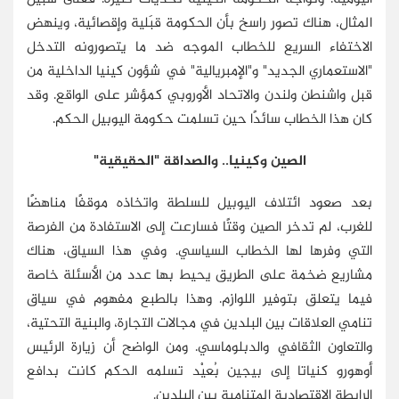
المثال، هناك تصور راسخ بأن الحكومة قبَلية وإقصائية، وينهض
الاختفاء السريع للخطاب الموجه ضد ما يتصورونه التدخل
"الاستعماري الجديد" و"الإمبريالية" في شؤون كينيا الداخلية من
قبل واشنطن ولندن والاتحاد الأوروبي كمؤشر على الواقع. وقد
كان هذا الخطاب سائدًا حين تسلمت حكومة اليوبيل الحكم.
الصين وكينيا.. والصداقة "الحقيقية"
بعد صعود ائتلاف اليوبيل للسلطة واتخاذه موقفًا مناهضًا
للغرب، لم تدخر الصين وقتًا فسارعت إلى الاستفادة من الفرصة
التي وفرها لها الخطاب السياسي. وفي هذا السياق، هناك
مشاريع ضخمة على الطريق يحيط بها عدد من الأسئلة خاصة
فيما يتعلق بتوفير اللوازم. وهذا بالطبع مفهوم في سياق
تنامي العلاقات بين البلدين في مجالات التجارة، والبنية التحتية،
والتعاون الثقافي والدبلوماسي. ومن الواضح أن زيارة الرئيس
أوهورو كنياتا إلى بيجين بُعيْد تسلمه الحكم كانت بدافع
الرابطة الاقتصادية المتنامية بين البلدين.