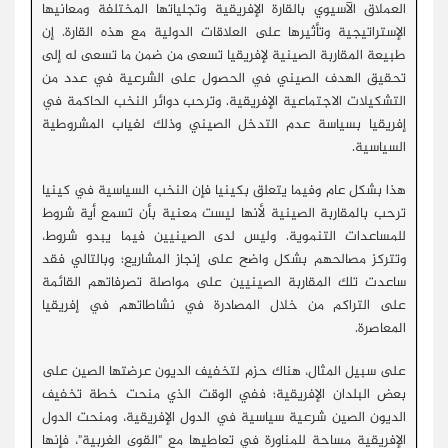
العملاق الآسيوي بالقارة الإفريقية وتجلياتها المختلفة ومعانيها
الإستراتيجية وتأثيرها على العلاقات الدولية مع هذه القارة. إن
طبيعة المقاربة الصينية لإفريقيا تسعى من ضمن ما تسعى له إلى
تحقيق الهدف الصيني في الحصول على الشرعية في عدد من
التشكيلات الاجتماعية الإفريقية. وترحب دوائر النخب الحاكمة في
إفريقيا بسياسة عدم التدخل الصيني وذلك لغياب المشروطية
السياسية.
هذا بشكل عام وفيما يتعلق بكينيا فإن النخب السياسية في كينيا
ترحب بالمقاربة الصينية لأنها ليست معنية بأن تسمع أية شروط
للمساعدات التنموية. وليس لدى الصينيين فيما يبدو شروط،
وتتركز مصالحهم بشكل واضح على إنجاز المشاريع؛ وبالتالي فقد
ساعدت تلك المقاربة الصينيين على مواصلة تصرفاتهم القائمة
على التراكم من خلال المصادرة في نشاطاتهم في إفريقيا
المعاصرة.
على سبيل المثال، هناك حزم لتخفيف الديون عرضتها الصين على
بعض البلدان الإفريقية؛ ففي الوقت الذي منحت خطة تخفيف
الديون الصين شرعية سياسية في الدول الإفريقية، ومنحت الدول
الإفريقية مساحة للمناورة في تعاطيها مع "القوى الغربية"، فإنها