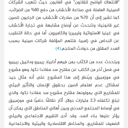
"الانتهاك الواضح للقانون" في الغابون حيث تتهرب الشركات
الصينية العاملة في صناعة الأخشاب من دفع 60% من الضرائب،
كما تشير إلى أن 70% من صادرات الأخشاب من الجابون للصين
غير قانونية؛ وتتحدث عن أوضاع مشابهة في تجارة الأخشاب
في غينيا الاستوائية وليبيريا والكاميرون. أما في حالة التنقيب
عن النحاس في زامبيا، فتتهم المؤلفة شركات صينية بسبب
العدد المقلق من حوادث المناجم.
(4)
ويتحدث عدد من الكتّاب بمن فيهم أنابيلا ريبيرو ودانييل ريبيرو
في فصل آخر من الكتاب عن مقترح سد مفاندا نكوا، وهو مشروع
في موزمبيق. ويُنظر إلى هذا المشروع على أنه مثال جيد
لمشاكل عدم اهتمام الصين بحقوق الإنسان والتأثير البيئي
للمشاريع التي يمولونها. مقترح مشروع سد مفاندا نكوا، والذي
تبلغ تكلفته 2.3 مليارات دولار، أثار نقاشًا حاميًا في موزمبيق
في أوساط المجتمع المدني وبين أهالي المناطق التي يمكن أن
يؤثر عليها بناء السد. وقد أدى التقييم الاجتماعي والبيئي
الضعيف للمشاريع، والمخاطر الاقتصادية والبيئية والاجتماعية