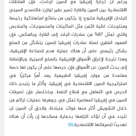
ورغم أن تجارة إفريقيا مع الصين ازدادت، فإن العلاقات
الاقتصادية بين الصين والقارة تسير بغير توازن؛ فالتصدير الصيني
للبلدان الإفريقية متنوع؛ إذ يتكون من بضائع استهلاكية رخيصة
ومنتوجات غالية الثمن مثل الماكينات والمنسوجات، والملابس
والتي تمثل 87% من صادرات البلاد إلى القارة. وبالعكس، فإن
العمود الفقري لسلة صادرات إفريقيا للصين يتشكّل من السلع
بشكل رئيسي. على أن هناك عملية هدم للصناعة الإفريقية،
وهذا نتيجة لإغراق الأسواق الإفريقية بالسلع الصينية. وبالإضافة
إلى بحث الصين عن الأسواق فإن حرصها على أن يكون لها حصة
معتمدة من موارد إفريقيا الطبيعية يعد أمرًا مركزيًا في
استراتيجية الصين الاقتصادية في إفريقيا، وأكثر ما يتبدى ذلك
الحرص في التعامل مع قطاع النفط. وباختصار، فإن تصرفات
الصين في إفريقيا المعاصرة تمثل في جوهرها عمليات تراكم من
خلال التشويش أكثر منها فوائد متبادلة. والحق أن الصين لن
تتردد في أن تؤكد التزامها بحماية مصالحها إن رأت أن هناك
تهديدًا لتصرفاتها الاقتصادية.
(6)