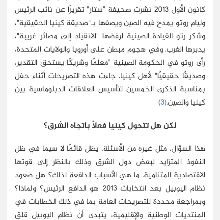
كانون الأول 2013 نشرت صحيفة "ستار" تقريرًا عن نائب الرئيس
وليام روتو يمدح فيه الصين ويصفها بـ"صديقة كينيا الحقيقية"،
وشكر رتو القيادة الصينية لرفضها "الانقياد إلى مصائر غريبة"،
يدبرها الغرب. وفي هجوم مبطن على أوروبا والولايات المتحدة،
رأى روتو في الحكومة الصينية "معلمًا وشريكًا يستحق التقدير،
وصديقًا حقيقيًا" لأهل كينيا. جاءت هذه التصريحات أثناء حفل
بمناسبة الذكرى الخمسين لتأسيس العلاقات الدبلوماسية بين
كينيا والصين.
(3)
لكن هل تتحول كينيا فعلاً باتجاه الشرق؟
هذا السؤال، مثل غيره من الأسئلة، يظل قائمًا لا سيما في ظل
النفوذ المتزايد لبعض دول الشرق وذلك بالنظر إلى قوتها
الاقتصادية المتنامية. ما هي الأسباب الدافعة لذلك؟ هل صعود
نظام اليوبيل بعد انتخابات 2013 هو الدافع الرئيس؟ ولماذا؟
وبمراجعة محددة للتصريحات العامة بما في ذلك الخطابات في
المنتديات الوطنية والإقليمية، يتبدى أن نظام اليوبيل قلق