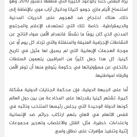
يراه البعض حنثًا بالوعود الكبيرة التي قطعها دستور 2010، وهو
استنساخ لأيام مازي جومو كنياتا ودانيال آراب موي. بالإضافة إلى
ذلك، هناك احتجاج ضد الهجوم على الحريات المدنية
والديمقراطية، خاصة تلك التي تستهدف الإعلام والمجتمع
المدني الذي كان يومًا ما نشطًا. فانعدام الأمن سواء الناتج عن
النشاطات الإجرامية العنيفة والمنفلتة والتي تزداد كل يوم أو عن
موجة الهجمات الإرهابية التي لم يسبق لها مثيل في تاريخ
كينيا، كل هذا جعل كثيرًا من المراقبين يتهمون السلطات
بالتخلي عن مسؤولياتها في حكومة يُتوقع منها أن توفر الأمن
والرفاه لمواطنيها.
أما على الجبهة الدولية، فإن محكمة الجنايات الدولية مشكلة
كبيرة. تشتهر كينيا بقدرتها على المخادعة من بين دول العالم
كونها الدولة الوحيدة التي يجلس رئيسها المنتخب ونائبه في
قفص الاتهام في لاهاي بتهم ارتكاب جرائم ضد الإنسانية
واعتداءات خطيرة، مثل: القتل والاغتصاب وتهجير مجموعات
إثنية وتنفيذ مؤامرات على نطاق واسع.