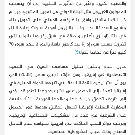
والتقنية الكبيرة وكثير من التأثيرات السلبية إلى أن ينسحب
الممولون الغربيون مثل البنك الدولي من تمويل المشروع. وبرغم
كل تلك المشاكل وافق بنك إكسم الصيني على تمويل بناء
مشروع السد؛ فالسد سوف... يقلل من أهمية سنوات إعادة البناء
في دلتا زامبيزي (أغنى منطقة في شرق إفريقيا بالماء) التي
تضررت بسبب سوء إدارة سد كاهورا باسا، والذي لا يبعد سوى 70
كليو مترًا عن مفاندا نكوا.
(5)
حاول عدة باحثين تحليل مساهمة الصين في التنمية
الاقتصادية في إفريقيا، ومن هؤلاء نجيري ساهل (2008) الذي
يرى أن استراتيجية القوة الناعمة التي تتبعها الدولة الصينية في
إفريقيا تهدف إلى الحصول على الشرعية؛ وهذا تطور قد يؤدي
إلى ظروف تحقق من خلالها مصالحها القومية. ثانيًا: طبيعة
المقاربة الصينية لإفريقيا تسهّل تحقيق هدفها في الحصول
على الشرعية في عدد من التشكيلات الاجتماعية الإفريقية.
وترحب دوائر النخب الحاكمة في إفريقيا بسياسة عدم التدخل
الصيني وذلك لغياب المشروطية السياسية.