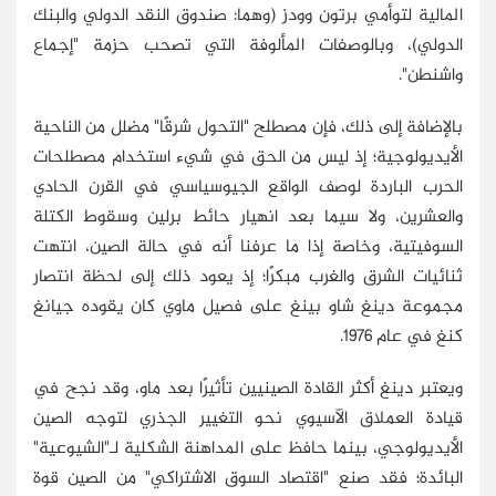
المالية لتوأمي برتون وودز (وهما: صندوق النقد الدولي والبنك
الدولي)، وبالوصفات المألوفة التي تصحب حزمة "إجماع
واشنطن".
بالإضافة إلى ذلك، فإن مصطلح "التحول شرقًا" مضلل من الناحية
الأيديولوجية؛ إذ ليس من الحق في شيء استخدام مصطلحات
الحرب الباردة لوصف الواقع الجيوسياسي في القرن الحادي
والعشرين، ولا سيما بعد انهيار حائط برلين وسقوط الكتلة
السوفيتية، وخاصة إذا ما عرفنا أنه في حالة الصين، انتهت
ثنائيات الشرق والغرب مبكرًا؛ إذ يعود ذلك إلى لحظة انتصار
مجموعة دينغ شاو بينغ على فصيل ماوي كان يقوده جيانغ
كنغ في عام 1976.
ويعتبر دينغ أكثر القادة الصينيين تأثيرًا بعد ماو، وقد نجح في
قيادة العملاق الآسيوي نحو التغيير الجذري لتوجه الصين
الأيديولوجي، بينما حافظ على المداهنة الشكلية لـ"الشيوعية"
البائدة؛ فقد صنع "اقتصاد السوق الاشتراكي" من الصين قوة