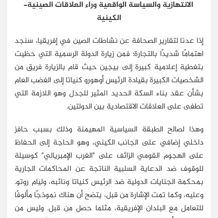
الانتهازية والسياسة الواقعية وراء العلاقات الصينية-
الكينية
إذا عدنا لتقارير الصحافة عن نشاطات الصين في إفريقيا، سنجد
اهتمامًا شديدًا بالتجارة؛ فمن زيارة الدولة الرسمية التي حظيت
بتغطية إعلامية كبيرة إلى بيجين حيث قام بالزيارة فريق من
الشخصيات الكبيرة بقيادة الرئيس أوهورو كنياتا إلى الغضب العام
بشأن عقد بناء السكة الحديد المثير للجدل وهو اللازمة التي
تطغى على العلاقات الاقتصادية بين الدولتين.
وهذا لصالح الطبقة السياسية المهيمنة وذلك بسبب حافز
داخلي إضافي على الجانب الكيني، وهو الحاجة إلى الحفاظ
على الهجوم القومي الزائف على "الغرب الإمبريالي" كوسيلة
للوقوف ضد الدعاية السلبية الناتجة عن المحاكمات الجارية
بمحكمة الجنايات الدولية ضد الرئيس كنياتا ونائبه، وليام روتو.
وعليه، وكما تمت الإشارة من قبل، يتضح أن هناك نموذجًا مألوفًا
للتعامل مع البلدان الإفريقية، مثلما حصل من قبل. وليس من