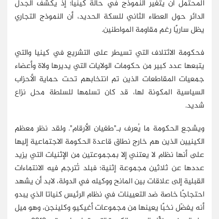
المحتمل أن يتغير النموذج في حالة كينيا؛ إذ يكشف الجدل
الدائر حول العطاء الثاني للسكة الحديد، أن النموذج التجاري
يظل ساريًا رغم مقاومة المواطنين.
فحكومة الائتلاف التي تسيطر على التشريع في كينيا والتي
يتبعها عدد كبير من حكومات الولايات التي يديرها ولاة وأعضاء
جمعيات المقاطعات الذين تم انتخابهم تحت حماية الأحزاب
السياسية المكونة لها، قد كان تسلمها للسلطة محل نزاع
شديد.
ويشجع الحكومة ما يُعرف بـ"طغيان الأرقام". ولقد نظر معظم
الكينيين الذين هم خارج نطاق قاعدة الحكومة الاجتماعية إليها
على أنها نظام لا يعتني إلا بمجموعتين من الإثنيات التي يزيد
عددها عن ثلاثين مجموعة إثنية؛ فبلد تُترجم فيه الانتماءات
القبلية إلى علاقات بين المانح ووكيله في الدولة، لابد أن يشهد
احتجاجًا خاصة ضد التعيينات في نظام الرئيس كنياتا الذي يبدو
أنه يفضّل نخبًا يعينها من مجموعات أغيكيو وكلينجن، وهو ميل