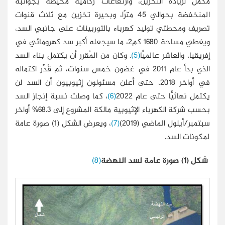
مُكمل لزيادة التخزين، وارتفاعات ركامية محيطة بجوانبه
المنخفضة بحوالي 45 مترًا، وبحيرة تخزين مع ثلاث قنوات
تصريف ومحطتي توليد كهرباء بالتوربينات على جانبي السد،
ويغطي مساحة 1680 كم2، ما سيجعله أكبر سد كهرومائي في
إفريقيا، والعاشر عالميًّا
(5)
. وكان من المُقرر أن يكتمل بناء السد
الذي بدأ عام 2011 في غضون خمس سنوات، ثم قُدِّر اكتماله
في أواخر 2018، حتى أعلن مسئولون إثيوبيون أن السد لن
يكتمل نهائيًّا حتى عام 2022
(6)
، كما وصلت نسبة إنجاز السد
بحسب شركة الكهرباء الإثيوبية مالكة المشروع إلى 68.3% أواخر
سبتمبر/أيلول الماضي (2019)
(7)
، ويعرض الشكل (1) صورة عامة
لمكونات السد.
شكل (1) صورة عامة لسد النهضة
(8)