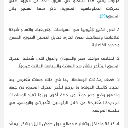
مبارك، يأتي هذا التباطؤ في سياق عدد من القيود على
تحركات الدبلوماسية المصرية، ذكر منها السفير بلال
المصري
(29)
:
1. الدور الكبير لإثيوبيا في السياسات الإفريقية، واتساع شبكة
علاقاتها ومصالحها ضمن القارة، مقابل التمثيل الصوري المصري
محدود الفاعلية.
2. اختلاف مواقف مصر والسودان والدول التي شملها التحرك
المصري المتأخر بشأن سد النهضة والسياسة المائية عمومًا.
3. ضعف إمكانات الوساطة، بما في ذلك جهات مُفترض بها
الحياد كالبنك الدولي؛ ما يرجع لتأخر التحرك المصري من جهة
وتدهور وضع مصر دوليًّا من جهة أخرى، وربما تفيد الوساطات
الجديدة المُقترحة من خلال الرئيسين، الأميركي والروسي، في
حلحلة الموقف.
4. كثافة وتداخل وتشابك مصالح دول حوض النيل؛ بشكل يعقِّد