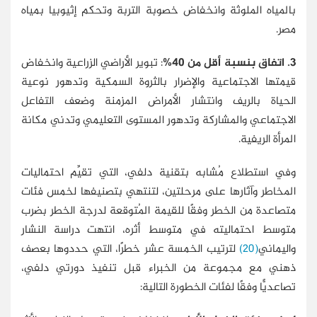
بالمياه الملوثة وانخفاض خصوبة التربة وتحكم إثيوبيا بمياه
مصر.
3. اتفاق بنسبة أقل من 40%
: تبوير الأراضي الزراعية وانخفاض
قيمتها الاجتماعية والإضرار بالثروة السمكية وتدهور نوعية
الحياة بالريف وانتشار الأمراض المزمنة وضعف التفاعل
الاجتماعي والمشاركة وتدهور المستوى التعليمي وتدني مكانة
المرأة الريفية.
وفي استطلاع مُشابه بتقنية دلفي، التي تقيِّم احتماليات
المخاطر وآثارها على مرحلتين، لتنتهي بتصنيفها لخمس فئات
متصاعدة من الخطر وفقًا للقيمة المُتوقعة لدرجة الخطر بضرب
متوسط احتماليته في متوسط أثره، انتهت دراسة النشار
واليماني
(20)
لترتيب الخمسة عشر خطرًا، التي حددوها بعصف
ذهني مع مجموعة من الخبراء قبل تنفيذ دورتي دلفي،
تصاعديًّا وفقًا لفئات الخطورة التالية: