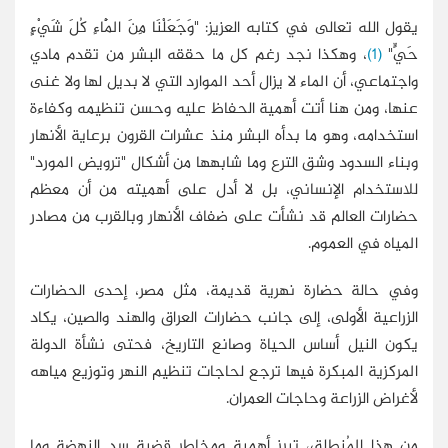
يقول الله تعالى في كتابه العزيز: "وَجَعَلْنَا مِنَ الْمَاءِ كُلَ شَيْءٍ
حَيٍّ"
(1)
، وهكذا نجد رغم كل ما حققه البشر من تقدم مادي
واجتماعي، أن الماء لا يزال أحد الموارد التي لا بديل لها ولا غنى
عنها، ومن هنا أتت أهمية الحفاظ عليه وحسن تنظيمه وكفاءة
استخدامه، وهو ما بدأه البشر منذ عشرات القرون برعاية الأنهار
وبناء السدود وشق الترع وما شابهها من أشكال "ترويض المورد"
للاستخدام الإنساني، بل لا أدل على أهميته من أن معظم
حضارات العالم قد نشأت على ضفاف الأنهار وبالقرب من مصادر
المياه في العموم.
وفي حالة حضارة نهرية قديمة، مثل مصر، إحدى الحضارات
الزراعية الأولى، إلى جانب حضارات العراق والهند والصين، يكاد
يكون النيل أساس الحياة وصانع التاريخ، فحتى نشأة الدولة
المركزية المبكرة فيها ترجع لحاجات تنظيم النهر وتوزيع مياهه
لأغراض الزراعة وحاجات العمران.
من هذا المُنطلق، تبرز أهمية ومخاطر قضية سد النهضة وما