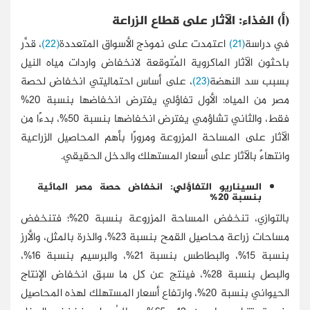
(أ‌) الغذاء: الآثار على قطاع الزراعة
في دراسة
(21)
اعتمدت على نموذج الأسواق المتعددة
(22)
، قدَّر
باحثون الآثار الماكروية المُتوقعة لانخفاض واردات مياه النيل
بسبب سد النهضة
(23)
، على أساس احتماليتي انخفاض لحصة
مصر من المياه: الأول تفاؤلي يفترض انخفاضها بنسبة 20%
فقط، والثاني تشاؤمي يفترض انخفاضها بنسبة 50%، بدءًا من
الآثار على المساحة المزروعة ومرورًا بأهم المحاصيل الزراعية
وانتهاءً بالآثار على أسعار المستهلك والدخل الحقيقي.
السيناريو التفاؤلي: انخفاض حصة مصر المائية
بنسبة 20%
بالتوازي، تنخفض المساحة المزروعة بنسبة 20%؛ فتنخفض
مساحات زراعة محاصيل القمح بنسبة 23%، والذرة بالمثل، والأرز
بنسبة 15%، والبطاطس بنسبة 21%، والبرسيم بنسبة 16%،
والبصل بنسبة 28%، فينتج عن كل ما سبق انخفاض الإنتاج
الحيواني بنسبة 20%، وارتفاع أسعار المستهلك لهذه المحاصيل