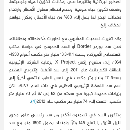
الصخور البركانية وتأثيرها على إمكانات تخزين المياه ونوعيتها،
وضعف تكوين مياه جوفية، وعدم انتظام هطول الأمطار، وارتفاع
معدلات البخر لما يصل إلى 80% من مياه الأمطار، وتكرار مواسم
الجفاف...إلخ.
وقد تغيرت تسميات المشروع، مع تطورات مُخططاته ونطاقاته،
فمن سد بوردر Border أو السد الحدودي في دراسة مكتب
الاستصلاح الأميركي بسعة 11.1-13.3 مليار متر مكعب أعوام 1958-
1964، إلى مشروع إكس X Project برعاية الشركة الإثيوبية
للطاقة الكهربائية عام 2011، إلى سد الألفية الإثيوبي العظيم
بسعة 17 مليار متر مكعب في نفس العام، لينتهي أخيرًا إلى
اسم سد النهضة الإثيوبي العظيم في ذات العام كذلك، لكن
بزيادات جديدة كبيرة في سعته من 62 إلى 67 ثم 70 مليار متر
مكعب، انتهت إلى 74 مليار متر مكعب عام 2012
(4)
.
ويتكون السد في تصميمه الأخير من سد رئيسي على مجرى
النيل الأزرق بارتفاع 145 مترًا وامتداد بطول 1800 متر، مع سد