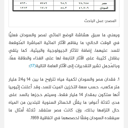
المصدر: عمل الباحث
ويعني ما سبق هشاشة الوضع المائي لمصر والسودان فعليًّا
في الوقت الحالي؛ ما يفاقم الآثار المائية المباشرة المُتوقعة
للسد عليهما، إضافة للآثار الجيولوجية والبيئية، كما يلقي
بظلال كئيبة على الآثار التابعة لها على الغذاء والطاقة معًا،
وبالمُجمل تشير التقديرات إلى الآثار العامة التالية
(17)
:
1. فقدان مصر والسودان لكمية مياه تتراوح ما بين 14 و24 مليار
متر مكعب، حسب سعة التخزين الميت للسد، وقد أعلنت إثيوبيا
أنها ستكون بمقدار 14 مليار فقط، وسيتم حجزها بالسد على
مدى ثلاثة أعوام؛ ما يقلِّل الخسائر السنوية للبلدين من المياه
حال التزامها بذلك، وإن كانت مصر ستفقد ثلاثة أمثال ما
سيفقده السودان وفقًا لحصصهما في اتفاقية 1959.