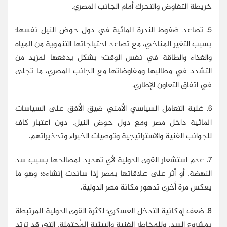
خريطة التفاوض والتحرك أمام الجانب المصري.
5. تصاعد ضغوط الندرة المائية في دول حوض النيل نفسها؛
بسبب التغير المناخي، مع تصاعد احتياجاتها التنموية من المياه
والغذاء والطاقة في نفس الوقت؛ بشكل يدفعها لمزيد من
التشدد في مطالبها ومفاوضاتها مع الجانب المصري، ما تجلى
في اتفاق التعاون الإطاري.
6. غلبة التعامل السياسي الأمني ضيق الأفق على السياسات
المائية داخل مصر ومع دول حوض النيل، دون اعتبار كاف
للجوانب الفنية والاستراتيجية وتوصيات الخبراء وتحذيراتهم.
7. عدم استشعار القوى الدولية لأي تهديد لمصالحها بسبب سد
النهضة، أو أثر على علاقاتها بمصر إذا ساندت إنشاءه؛ وهو ما
يعكس مرة أخرى تدهور مكانة مصر الدولية.
8. ضعف إمكانية التدخل العسكري؛ لكثرة القوى الدولية المرتبطة
بمشروع السد، وللمخاطر الفنية والبيئية المُحتملة، التي قد ترتد