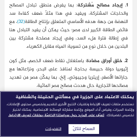
1. إيجاد مصالح مُشتركة
: بما يفرض منطق تبادل المصالح
والحاجات المشتركة، ويفيد في هذا مثلًا ضعف كفاءة سد
النهضة من جهة هدفه الأساسي المتعلق بإنتاج الطاقة
(32)
، مع
فائض الطاقة الكبير لدى مصر؛ حيث يمكن أن يفيد التبادل هنا
في إطالة فترة ملء السد، وفي إيجاد مصلحة مشتركة بين
البلدين من خلال نوع من تسوية: المياه مقابل الكهرباء.
2. خلق أوراق مضادة
: باستغلال نقاط ضعف الخصم، مثل كون
إثيوبيا دولة حبيسة بحاجة لمنافذ على البحر، ونزاعاتها مع
جاراتها الأصغر، إريتريا وجيبوتي.. إلخ، بما يمكِّن مصر من تهديد
مصالحها التجارية حال هددت مصالح مصر المائية.
يمكنك الاعتماد على الجزيرة في مسألتي الحقيقة والشفافية
خاتمة
نستخدم ملفات تعريف الارتباط وتقنيات التتبع الأخرى لتقديم وتخصيص محتوى الإعلانات،
في النهاية، يجب ألا تستبعد مصر خيار الحرب، إذا ما اضطرها
وإتاحة الميزات، وقياس أداء الموقع، وإتاحة مشاركة الوسائط الاجتماعية. يمكنك اختيار
تخصيص تفضيلاتك.
تعرّف على المزيد حول سياستنا الخاصّة بملفات تعريف الارتباط.
لذلك التعنت الإثيوبي؛ ففي المفاوضات الدولية ينتصر صاحب
السقف الأعلى، كما أن التهديد باحتمالية الحرب والإضرار
السماح للكلّ
التفضيلات
بالاستقرار، والضجيج الإعلامي والزخم السياسي المصاحب لهما،