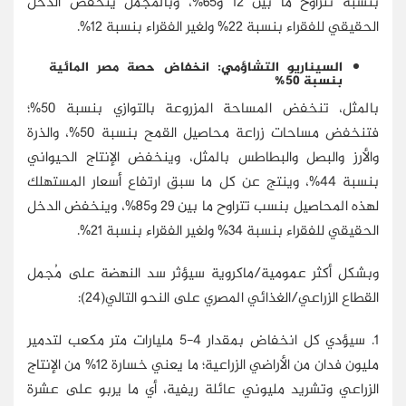
بنسبة تتراوح ما بين 12 و65%، وبالمُجمل ينخفض الدخل
الحقيقي للفقراء بنسبة 22% ولغير الفقراء بنسبة 12%.
السيناريو التشاؤمي: انخفاض حصة مصر المائية
بنسبة 50%
بالمثل، تنخفض المساحة المزروعة بالتوازي بنسبة 50%؛
فتنخفض مساحات زراعة محاصيل القمح بنسبة 50%، والذرة
والأرز والبصل والبطاطس بالمثل، وينخفض الإنتاج الحيواني
بنسبة 44%، وينتج عن كل ما سبق ارتفاع أسعار المستهلك
لهذه المحاصيل بنسب تتراوح ما بين 29 و85%، وينخفض الدخل
الحقيقي للفقراء بنسبة 34% ولغير الفقراء بنسبة 21%.
وبشكل أكثر عمومية/ماكروية سيؤثر سد النهضة على مُجمل
القطاع الزراعي/الغذائي المصري على النحو التالي(24):
1. سيؤدي كل انخفاض بمقدار 4-5 مليارات متر مكعب لتدمير
مليون فدان من الأراضي الزراعية؛ ما يعني خسارة 12% من الإنتاج
الزراعي وتشريد مليوني عائلة ريفية، أي ما يربو على عشرة