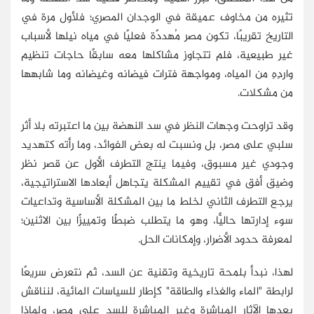
تثيره من مخاوف عميقة في الوجدان المصري؛ فلأول مرة في
التاريخ تقريبًا، تكون مصر مُهددًة فعليًا في مياه نيلها لأسباب
غير طبيعية، فلم تتجاوز مشاكلها معه سابقًا حاجات تنظيم
واردِهِ من المياه، ومواجهة فترات فيضانه وغيضانه وما شابهها
من مشكلات.
وقد تراوحت وجهات النظر في سد النهضة بين ما اعتبرته بلا أثر
سلبي على مصر، بل ونسبت له بعض الفوائد، وما رأته كتهديد
وجودي غير مسبوق، وفيما ينتج التطرف الأول عن قصر نظر
وضيق أفق في تقييم المشكلة يتجاهل أبعادها الاستراتيجية،
يرجع التطرف الثاني لخلط ما بين المشكلة الأساسية وتداعيات
سوء إدارتها حاليًّا، وهو ما يتطلب ضبطًا وتمييزًا بين الاثنين؛
لمعرفة حدود الأضرار، وإمكانات الحل.
لهذا، نبدأ بلمحة تاريخية وتقنية عن السد، ثم نتعرض سريعًا
لرابطة "الماء والغذاء والطاقة" كإطار للسياسات المائية، لنناقش
بعدها الآثار المباشرة وغير المباشرة للسد على مصر، ولماذا