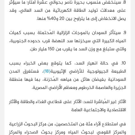
8. سينخفض منسوب بحيرة ناصر بحوالي عشرة أمتار؛ ما سيؤثر
على معدلات توليد الطاقة الكهربائية من السد العالي، وقد
يصل الانخفاض إلى ما يتراوح بين 20 و40% منها.
9. سيتأثر السودان بالموجات الزلزالية المُحتملة بسبب كميات
المياه الكبيرة التي سيخزنها سد النهضة قرب حدوده الجنوبية،
والتي ستبلغ مع وزن السد ما يقرب من 150 مليار طن.
10. في حالة انهيار السد، كما يتوقع بعض الخبراء بسبب
الطبيعة الجيولوجية للأراضي الإثيوبية
(18)
، فستغرق المدن
السودانية بفيضان هائل من مياهه المُخزنة، بما فيها منطقة
الجزيرة والعاصمة الخرطوم ومعظم الأراضي المصرية.
الآثار غير المُباشرة للسد: الآثار على قطاعي الغذاء والطاقة والآثار
الاقتصادية والاجتماعية العامة
في استطلاع لآراء مئة من المتخصصين، من مركز البحوث الزراعية
والمركز القومي لبحوث المياه ومركز بحوث الصحراء والمركز