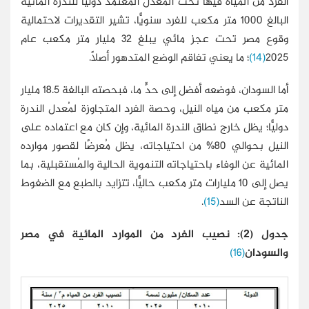
الفرد من المياه فيها تحت المعدل المُعتمد دوليًّا للندرة المائية
البالغ 1000 متر مكعب للفرد سنويًّا، تشير التقديرات لاحتمالية
وقوع مصر تحت عجز مائي يبلغ 32 مليار متر مكعب عام
2025
(14)
؛ ما يعني تفاقم الوضع المتدهور أصلًا.
أما السودان، فوضعه أفضل إلى حدٍّ ما، فبحصته البالغة 18.5 مليار
متر مكعب من مياه النيل، وحصة الفرد المتجاوزة لمُعدل الندرة
دوليًّا؛ يظل خارج نطاق الندرة المائية، وإن كان مع اعتماده على
النيل بحوالي 80% من احتياجاته، يظل مُعرضًا لقصور موارده
المائية عن الوفاء باحتياجاته التنموية الحالية والمُستقبلية، بما
يصل إلى 10 مليارات متر مكعب حاليًّا، تتزايد بالطبع مع الضغوط
الناتجة عن السد
(15)
.
جدول (2): نصيب الفرد من الموارد المائية في مصر
والسودان
(16)