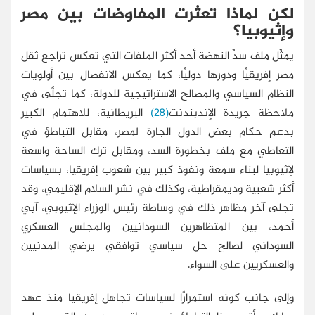
لكن لماذا تعثرت المفاوضات بين مصر
وإثيوبيا؟
يمثِّل ملف سدِّ النهضة أحد أكثر الملفات التي تعكس تراجع ثقل
مصر إفريقيًّا ودورها دوليًّا، كما يعكس الانفصال بين أولويات
النظام السياسي والمصالح الاستراتيجية للدولة، كما تجلَّى في
ملاحظة جريدة الإندبندنت
(28)
البريطانية، للاهتمام الكبير
بدعم حكام بعض الدول الجارة لمصر، مقابل التباطؤ في
التعاطي مع ملف بخطورة السد، ومقابل ترك الساحة واسعة
لإثيوبيا لبناء سمعة ونفوذ كبير بين شعوب إفريقيا، بسياسات
أكثر شعبية وديمقراطية، وكذلك في نشر السلام الإقليمي، وقد
تجلى آخر مظاهر ذلك في وساطة رئيس الوزراء الإثيوبي، آبي
أحمد، بين المتظاهرين السودانيين والمجلس العسكري
السوداني لصالح حل سياسي توافقي يرضي المدنيين
والعسكريين على السواء.
وإلى جانب كونه استمرارًا لسياسات تجاهل إفريقيا منذ عهد