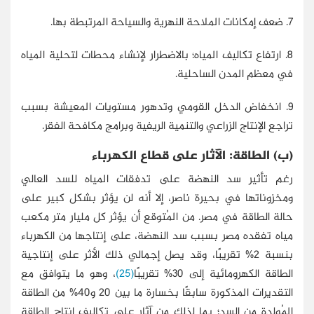
7. ضعف إمكانات الملاحة النهرية والسياحة المرتبطة بها.
8. ارتفاع تكاليف المياه؛ بالاضطرار لإنشاء محطات لتحلية المياه
في معظم المدن الساحلية.
9. انخفاض الدخل القومي وتدهور مستويات المعيشة بسبب
تراجع الإنتاج الزراعي والتنمية الريفية وبرامج مكافحة الفقر.
(ب‌) الطاقة: الآثار على قطاع الكهرباء
رغم تأثير سد النهضة على تدفقات المياه للسد العالي
ومخزوناتها في بحيرة ناصر، إلا أنه لن يؤثر بشكل كبير على
حالة الطاقة في مصر. من المُتوقع أن يؤثر كل مليار متر مكعب
مياه تفقده مصر بسبب سد النهضة، على إنتاجها من الكهرباء
بنسبة 2% تقريبًا، وقد يصل إجمالي ذلك الأثر على إنتاجية
الطاقة الكهرومائية إلى 30% تقريبًا
(25)
، وهو ما يتوافق مع
التقديرات المذكورة سابقًا بخسارة ما بين 20 و40% من الطاقة
المُولدة من السد؛ بما لذلك من آثار على تكاليف إنتاج الطاقة