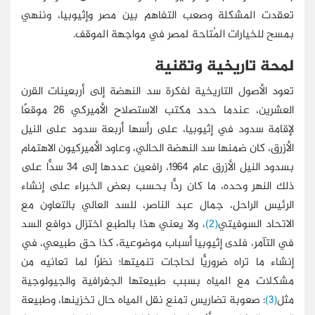
تعقدت المشكلة وصعب التفاهم بين مصر وإثيوبيا، وننهي
بمسح للخيارات المُتاحة لمصر في مواجهة الموقف.
لمحة تاريخية وتقنية
تعود الأصول التاريخية لفكرة سد النهضة إلى أربعينات القرن
العشرين، عندما حدد مكتب الاستصلاح الأميركي 26 موقعًا
لإقامة سدود في إثيوبيا، على رأسها أربعة سدود على النيل
الأزرق، كان ضمنها سد النهضة الحالي، وعاود الأميركيون الاهتمام
بسدود النيل الأزرق عام 1964، رافعين عددها إلى 34 سدًّا على
ذلك النهر وحده، ما كان ردًّا بحسب بعض الخبراء على إنشاء
الرئيس الراحل، جمال عبد الناصر، للسد العالي بالتعاون مع
الاتحاد السوفيتي
(2)
، ولا يعني هذا بالطبع اختزال دوافع السد
في التآمر، فلدى إثيوبيا أسباب موضوعية، كذا حق طبيعي، في
إنشاء ما تراه ضروريًّا لحاجات تنميتها؛ نظرًا لما تعانيه من
مشكلات مع المياه بسبب طبيعتها الجغرافية والجيولوجية
مثل
(3)
: صعوبة تضاريس تمنع نقل المياه حال تخزينها، وطبيعة