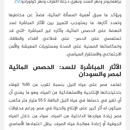
براهمابوتر ونهر السند ونهري دجلة/الفرات ونهر كولورادو
(12)
.
ويؤكد ما سبق أهمية المسألة المائية، فضلًا عن مخاطرها
وتعدد آثارها، ما يستوجب التمييز بين الآثار المباشرة لسد
النهضة على الحصص المائية، وآثاره غير المباشرة -التي قد
تستعصي على الحصر- على قطاعي الغذاء والطاقة،
وانعكاساتها الضمنية على الصحة ومستويات المعيشة والأمن
الاجتماعي والاستقرار السياسي.
الآثار المباشرة للسد: الحصص المائية
لمصر والسودان
تعتمد مصر على مياه النيل بنسبة تقرب من 95% للوفاء
باحتياجاتها الإنتاجية والاستهلاكية من المياه، وهو ما يعني أن
أي تغير في حصتها في مياه النيل البالغة 55.5 مليار متر مكعب
سيكون له أثر كبير على الإنتاج والحياة في مصر، ورغم محاولات
مصر زيادة مواردها الداخلية من المياه، سواء من خلال المياه
الجوفية أو إعادة معالجة مياه الصرف، يظل اعتمادها الأساسي