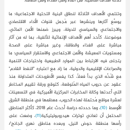
ثلاثة أهداف أساسية: أمن الماء وأمن الغذاء وأمن الطاقة.
وتنتمي الأهداف الثلاثة لنطاق البنية التحتية الاجتماعية؛ ما
يوسِّع آثارها وينشرها عبر مُجمل قنوات الأداء الاقتصادي
والاجتماعي والسياسي للدولة، ويبرز ضمنها الأمن المائي،
موضوعنا، كأحد أهم الأهداف الإنمائية للألفية، بما له من آثار
مباشرة على الغذاء والطاقة، وغير مباشرة على الصحة
ومستويات المعيشة والأمن الاجتماعي والاستقرار السياسي؛ ما
يتجلى فيه الارتباط بين الموارد الطبيعية واحتياجات التنمية
والصراعات الإقليمية والدولية، ما زاد مع اعتباره "النفط القادم"
مع شُحِّه الذي بدأ فعلًا، كذا يفسر الأطروحات المتداولة منذ
عقود عن حروب المياه المُتوقعة، كتوقع ورقة تقييم المخاطر
التي أعدتها وكالة المخابرات المركزية الأميركية في التسعينات
لعشرة مواقع مُحتملة لهذه الحروب، معظمها في منطقة الشرق
الأوسط
(10)
، وما حددته دراسة أحدث عام 2018، كأكثر المناطق
المحتمل أن تعاني توترات هيدروبوليتيكية
(11)
، وضعت على
رأسها منطقة حوض النيل، وبعده مناطق نهري الجانج/