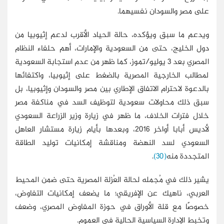
على مصر والسودان نفسيهما.
ويدعم ما سبق ويؤكده، حالة الحياد الأقرب لدعم إثيوبيا من
دول الخليج، حتى من السعودية والإمارات، أهم حلفاء النظام
المصري بعد 3 يوليو/تموز، كما ظهر من عدم استجابة السعودية
لمطالب الخارجية المصرية بالضغط على إثيوبيا، واكتفائها
بالدعوة لاحترام الاتفاق الإطاري بين مصر والسودان وإثيوبيا، بل
سبق ذلك محاولات سعودية لتوظيف السد في مناكفة مصر
خلال فترات الخلاف، ما ظهر في زيارة وزير الزراعة السعودي
لأديس أبابا أواخر 2016، وبعدها بأيام زيارة مستشار العاهل
السعودي لسد النهضة ومناقشة إمكانيات توليد الطاقة
المتجددة منه
(30)
.
يشير ذلك في مُجمله لحالة العُزلة المصرية حتى ضمن المحيط
العربي، ناهيك عن الإفريقي؛ ما يضعف إمكانيات التفاوض،
خصوصًا مع قلة الأوراق في حوزة المفاوض المصري، وضعف
وتخبط الإدارة السياسية الحالية في العموم.