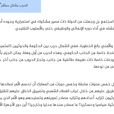
"
الحرب بشكل مباشر
والمجتمع بل وجعلت من الدولة ذات مصير مشكوك في استمرارية وجوده أصلا
شله في أداء دوره الإنمائي والوظيفي حتى بالأسلوب التقليدي.
لأمني بالغ الخطورة، ففي الشمال حرب بين الحكومة والحوثيين (المتمر
لحة خاصة من الجانب الحكومي، وهذه الحرب من أول وهلة يمكن الجزم بأ
وعات خاصة ذات طبيعة طائفية من جانب، وتجار الحروب من جانب آخر. خا
ى من نوعها.
ال خمس سنوات سابقة وخمس دورات من المعارك أن تحسم الأمر لصالحها 
ريق عليهم من خلال غياب الغطاء الشعبي وتضييق الخناق عليهم لتقليل 
وثيون تتزايد أعدادهم وتتزايد مصادر تمويلهم وتسليحهم وهو الأمر الذي ي
ة سياسيا وعسكريا؟ ما مصادر سندها محليا وخارجيا؟ أين دور الأجهزة الأ