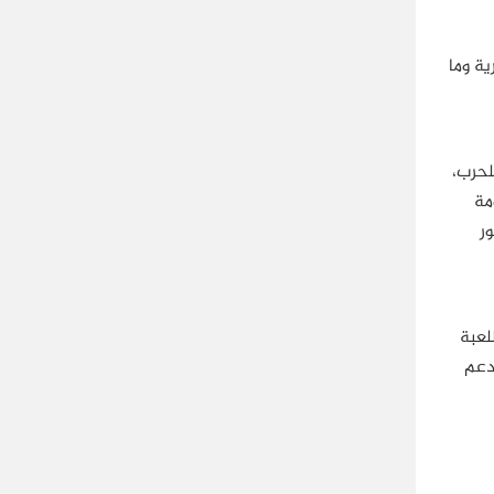
ية وما
لحرب،
مة
ر
لعبة
ودعم