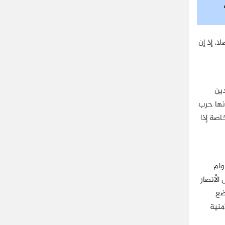
، إذ إن
دين
نها حرب
صة إذا
ولم
الأنصار
ضع
منية