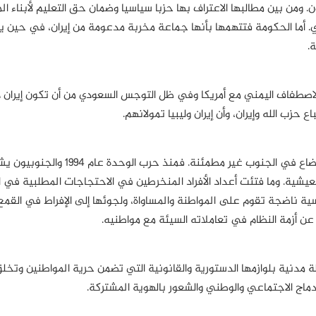
. ومن بين مطالبها الاعتراف بها حزبا سياسيا وضمان حق التعليم لأبناء ا
ي. أما الحكومة فتتهمها بأنها جماعة مخربة مدعومة من إيران، في حين 
.
صطفاف اليمني مع أمريكا وفي ظل التوجس السعودي من أن تكون إيران 
 حزب الله وإيران، وأن إيران وليبيا تمولانهم.
إلى جانب الحرب المشتعلة مع الحوثيين في الشمال فإن الأوضاع في الجنوب غير مطمئنة. فمنذ حرب 
شية. وما فتئت أعداد الأفراد المنخرطين في الاحتجاجات المطلبية في از
سية ناضجة تقوم على المواطنة والمساواة، ولجوئها إلى الإفراط في القمع
 أزمة النظام في تعاملاته السيئة مع مواطنيه.
 مدنية بلوازمها الدستورية والقانونية التي تضمن حرية المواطنين وتخل
دماج الاجتماعي والوطني والشعور بالهوية المشتركة.