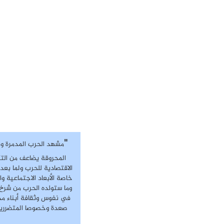
"
مشهد الحرب المدمرة وا
المحروقة يضاعف من الت
الاقتصادية للحرب ولما بعد 
خاصة الأبعاد الاجتماعية وا
وما ستولده الحرب من شرخ
في نفوس وثقافة أبناء م
صعدة وخصوصا المتضرري