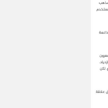
لمذهب
يستخدم
داعمة
الوحدة عام 1994 والجنوبيون يشعرون
دياد.
. لكن
ق علاقة