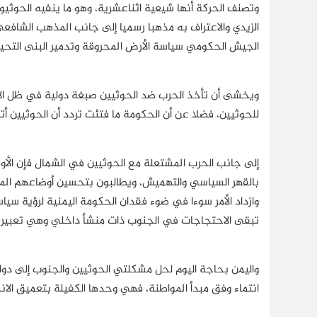
وتصنف الحركة أنها شيعية اثناعشرية، وهو ما ينفيه الحوثيون
الزيدي والاعتراف به مذهبا رسميا إلى جانب المذهب الشافع
الجيش الحكومي سياسة الأرض المحروقة وتدمير البنى التحية
ويخشى أن تأخذ الحرب ضد الحوثيين صبغة دولية في ظل الا
للحوثيين، فضلا عن أن الحكومة ما فتئت تردد أن الحوثيين أتباع
بالقهر السياسي والتهميش، ويطالبون بتحسين أوضاعهم المعي
وازداد الأمر سوءا في ضوء فقدان الحكومة اليمنية لرؤية سيا
تبقى الاحتجاجات في الجنوب ذات منشأ داخلي وهي تعبير عن
واليمن بحاجة اليوم لحل مشكلتي الحوثيين والجنوب إلى دولة
انتماء وفق مبدأ المواطنة، فهي وحدها الكفيلة بتعميق الان