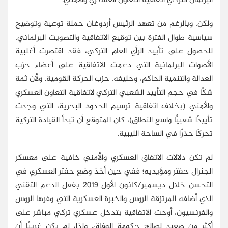
البرلمان التركي اتفاقية التعاون العسكري والأمني.
ولكن، وبالرغم من تعهد الرئيس أردوغان حملة توعية وتوضيح
سياسية طوال الفترة بين توقيع الاتفاقية والتصويت البرلماني،
للحصول على تأييد الرأي العام التركي، فقد اقتصرت أغلبية
الأصوات البرلمانية التي دعمت الاتفاقية على أعضاء حزب
العدالة والتنمية الحاكم، وحليفه، حزب الحركة القومية. ولأن ثمة
شكًّا في حجم التأييد الشعبي التركي لاتفاقية التعاون العسكري
والأمني (بخلاف اتفاقية ترسيم الحدود البحرية، التي وجدت
تأييدًا شعبيًّا واسع النطاق)، كان المتوقع أن تبدأ القيادة التركية
تحركًا حذرًا في الساحة الليبية.
لم تكن دلالات الاتفاق العسكري والأمني خافية على معسكر
الجنرال حفتر ومؤيديه؛ ففي حين أخذ وضع حفتر العسكري في
التحسن خلال ديسمبر/كانون الأول 2019 بفعل الدعم التقني
الذي أضافه المرتزقة الروس والخبرة العسكرية التي وفرها الروس
والفرنسيون، أوحت الاتفاقية بتدخل عسكري تركي مباشر على
أكثر من صعيد لصالح حكومة الوفاق. ولذا، لم يكن غريبًا أن