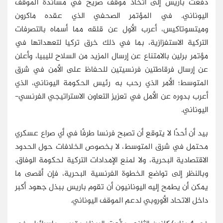
دفعت باريس إلى اتخاذ موقف صريح في مساندة الموقف
اليوناني. في المؤتمر الصحفي الذي عقده ماكرون
وميتسوتاكيس، أعرب الأول عن قلقه مما أسماه بالتصرفات
التركية الاستفزازية، بما في ذلك خرق تركيا لتعهداتها في
مؤتمر برلين بالامتناع عن إرسال المزيد من السلاح لليبيا، وأعلن
عن إرسال فرقاطتين فرنسيتين للحفاظ على الأمن في شرق
المتوسط؛ الأمر الذي رحب به رئيس الحكومة اليوناني، الذي
أعرب بدوره عن الأمل في تعزيز التعاون الاستراتيجي الفرنسي-
اليوناني.
بيد أن أحدًا لا يتوقع أن تصبح فرنسا طرفًا في أي صراع عسكري
محتمل في شرق المتوسط، لا بخصوص الخلافات حول الحدود
الاقتصادية البحرية، ولا لمنع الإمدادات التركية لحكومة الوفاق.
وبالنظر إلى تواضع الخطوة الفرنسية البحرية، فإن أقصى ما
يمكن أن يطمح إليه اليونانيون أن تقوم باريس ببذل جهود أكبر
داخل الاتحاد الأوروبي لدعم الموقف اليوناني.