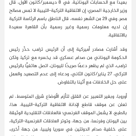
بعيدًا مع الحسابات اليونانية. في 8 ديسمبر/كانون الأول، قال
وزير الخارجية المصري: إن الاتفاقية التركية-الليبية لا تمس مصالح
مصر. وفي 29 من الشهر نفسه، قال الناطق باسم الرئاسة التركية
إن لديه معلومات رسمية وغير رسمية بأن القاهرة سعيدة
بالاتفاقية.
وقد أشارت مصادر أميركية إلى أن الرئيس ترامب حذَّر رئيس
الحكومة اليوناني من صدام عسكري قد يخسره مع تركيا. ولكن
ترامب، الذي لم يظهر دعمًا صريحًا لليونان، اتصل هاتفيًّا بالرئيس
التركي، 27 يناير/كانون الثاني، ودعاه إلى عدم التصعيد والعمل
على حل الخلافات مع أثينا بالتفاوض.
أوروبا، وبغير التعبير عن القلق لتأزم الأوضاع شرق المتوسط، لم
تعلن عن موقف قاطع لإدانة الاتفاقية التركية-الليبية. هذا،
بالطبع، لا يشمل الموقف الفرنسي؛ فالعلاقات التقليدية الوثيقة
بين اليونان وفرنسا، من جهة، وتوتر العلاقات الفرنسية-التركية،
على خلفية صدام الدولتين في سوريا وليبيا، من جهة أخرى،