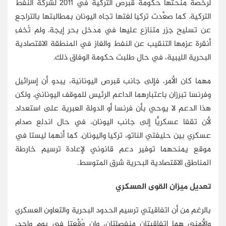
لرخصة منحتها حكومة قبرص التركية في 2011 لشركة النفط
التركية. كما صعَّدت تركيا لغتها تجاه اليونان بمطالبتها بالتراجع
عن تسليح جزر متنازع عليها في مدخل بحر إيجة. ولم تُخفِ
أنقرة عزمها التنقيب عن النفط والغاز في المنطقة الاقتصادية
البحرية الليبية، في حال طلبت حكومة الوفاق ذلك.
مهما كان الأمر، فإلى جانب قبرص اليونانية، يبدو أن إسرائيل
وفرنسا تبرزان باعتبارهما الداعم الرئيس للموقف اليوناني. ولكن
هذا الدعم لا يوحي بأن فرنسا أو الدولة العبرية على استعداد
لأن تقفا عسكريًّا إلى جانب اليونان، في حال اندلع صدام
عسكري بين حليفتي الناتو، تركيا واليونان. كما أنهما ليستا في
موقع يمنحهما توفير دعم قانوني لإعادة ترسيم خارطة
المناطق الاقتصادية البحرية شرق المتوسط.
تعديل ميزان القوى العسكري
بالرغم من أن اتفاقيتي ترسيم الحدود البحرية والتعاون العسكري
والأمني هما اتفاقيتان منفصلتان، وإن وُقِّعتا في يوم واحد،