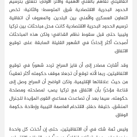
اتفاقيتي تفاهم بالغتي الأهمية والأثر: الأولى: تتعلق بترسيم
الحدود البحرية الاقتصادية شرق المتوسط؛ والثانية: تخص
التعاون العسكري والأمني بين البلدين. والمعروف أن اتفاقية
ترسيم الحدود البحرية الاقتصادية كانت محل مباحثات بين تركيا
وليبيا حتى قبل سقوط نظام القذافي؛ ولكن هذه المباحثات
أصبحت أكثر إلحاحًا في الشهور القليلة السابقة على توقيع
الاتفاق.
وقد أشارت مصادر إلى أن فايز السراج تردد شهورًا في توقيع
الاتفاقيتين، ربما لأنه توقع أن تجعلا موقف حكومته أكثر تعقيدًا
من حيث علاقاتها الإقليمية. ولكن الواضح أن السراج وصل إلى
قناعة مؤخرًا بأن الاتفاق مع تركيا يصب لمصلحته ومصلحة
حكومته، سيما بعد أن تصاعدت مساعي القوى المؤيدة للجنرال
المنشق، خليفة حفتر، لاقتحام العاصمة الليبية وإطاحة حكومة
الوفاق.
وليس ثمة شك في أن الاتفاقيتين، حتى إن أُخذت كل واحدة