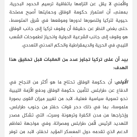
والأمني لا يقل عن التزامها باتفاقية ترسيم الحدود البحرية.
بمعنى، أن استمرار حكومة الوفاق وحمايتها أصبح مصلحة
حيوية لتركيا ولتصورها لدورها وموقعها في شرق المتوسط،
حتى بغض النظر عن حقيقة أن وقوف تركيا إلى جانب الوفاق
هو وقوف إلى جانب الشرعية الدولية وانحياز لطموحات الشعب
الليبي في الحرية والديمقراطية والحكم المدني التعددي.
بيد أن على تركيا تجاوز عدد من العقبات قبل تحقيق هذا
الهدف:
الأولى
: أن حكومة الوفاق تحتاج ما هو أكثر من النجاح في
الدفاع عن طرابلس. لتأمين حكومة الوفاق ودفع الأزمة الليبية
نحو تسوية سياسية فعلية، لابد من تغيير ميزان القوى بصورة
ملموسة، بما في ذلك دحر قوات حفتر من جنوب طرابلس،
وإخراجها من مدن الكفرة وترهونة وسرت، التي تشكل مصدر
التهديد الرئيس لأمن طرابلس ومصراتة. وفي مواجهة تعاظم
الدعم الذي تقدمه دول المعسكر المؤيد لحفتر، لابد من توفر