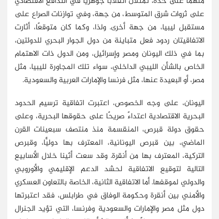
منهما على حدة، تمثلان انقلابًا جوهريًّا في التدافع الاقتصادي
على ثروات شرق المتوسط، من جهة، وفي توازنات الصراع على
مستقبل ليبيا، من جهة أخرى. ولذا، وكما كان متوقعًا، أثارت
الاتفاقيتان ردود فعل متباينة من دول الجوار البحري للدولتين،
بما في ذلك اليونان ومصر وإسرائيل، ومن الدول ذات الاهتمام
الخاص بالشأن الليبي الداخلي، سواء تلك المجاورة لليبيا، مثل
مصر، أو البعيدة عنها، مثل فرنسا والإمارات العربية والسعودية.
اليونان، على وجه الخصوص، اعتبرت اتفاقية ترسيم الحدود
البحرية الاقتصادية اعتداءً صريحًا على حقوقها البحرية، وعلى
حقوق دولة قبرص، المنقسمة منذ منتصف سبعينات القرن
الماضي، بين قبرص اليونانية، المعترف بها دوليًّا، وقبرص
التركية، المعترف بها من أنقرة. وقد سعت أثينا خلال الأسابيع
التالية لتوقيع الاتفاقية لحشد الدعم الإقليمي والأوروبي
والدولي لموقفها. أما الاتفاقية الثانية، الخاصة بالتعاون العسكري
والأمني بين أنقرة وحكومة الوفاق في طرابلس، فقد اعتبرتها
دول مثل مصر والإمارات والسعودية وفرنسا، التي تؤيد الجنرال