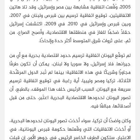
2005، وُقِّعت اتفاقية مشابهة بين مصر وإسرائيل. وقد تلا هاتين
الاتفاقيتين، توقيع اتفاقية ترسيم بين قبرص ولبنان في 2007،
وبين قبرص وإسرائيل في 2010. في 2009، اكتشفت إسرائيل
حقلًا ضخمًا للغاز في منطقتها الاقتصادية، وأصبح الصراع، من
ثم، على ثروات شرق المتوسط أكثر حدة وإلحاحًا.
لم توقِّع اليونان اتفاقية ترسيم حدود اقتصادية بحرية مع أي من
جيرانها. فلا إسرائيل، ولا سوريا ولا لبنان، يمكن أن تكون طرفًا
مجاورًا وشريكًا في هذه الاتفاقية؛ بينما لم تُبدِ الدول المرشَّحة
الثلاثة، تركيا ومصر وليبيا، أية رغبة في توقيع اتفاقية ترسيم
سريعة مع اليونان. السبب الرئيس خلف هذا الموقف، بالطبع، أن
تصور اليونان لحدودها الاقتصادية البحرية اعتُبر، حتى من قبل
أصدقائها، مبالغًا فيه.
وكان واضحًا أن تركيا، سواء أخذت تصور اليونان لحدودها البحرية،
أو أخذت الاتفاقيات التي وقَّعتها حكومة قبرص اليونانية، في
الاعتبار، ستكون الطرف الخاسر الرئيس. في جوهر الأمر، إن قبلت