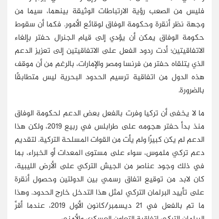
فليس من الصعب رؤية الارتباطات الوثيقة بينهما، سيما من
وجهة نظر أنقرة وحكومة الوفاق لوقائع الأمور. فكما أن سقوط
حكومة الوفاق يمكن أن يؤدي إلى قيام الجنرال حفتر بإلغاء
الاتفاقيتين؛ أدت ردود الفعل على الاتفاقيتين إلى تعزيز الدعم
الذي يتلقاه حفتر من فرنسا ومصر والإمارات، بالرغم من أن موقف
هذه الدول من اتفاقية ترسيم الحدود البحرية ليس متطابقًا
بالضرورة.
ما لا يخفى أن تركيا وفرت بالفعل بعض الدعم لحكومة الوفاق
منذ بدأ حفتر هجومه على طرابلس في ربيع 2019، ولكن هذا
الدعم لم يكن كبيرًا ولم يأت من القوات المسلحة التركية. لتقديم
دعم تركي ملموس، سواء على مستوى المعدات أو الخبراء، بما
في ذلك وجود عناصر من الجيش التركي على الأرض الليبية،
كان لابد من توقيع اتفاق رسمي بين الدولتين وحصول أنقرة
على تأييد البرلمان التركي لمثل هذا التدخل خارج الحدود. وهذا
ما تم بالفعل في 21 ديسمبر/كانون الأول 2019، عندما أقرَّ