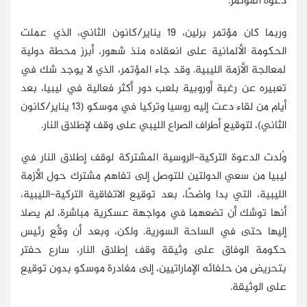
دعوة المؤتمر.
وربما كان مؤتمر برلين، 19 يناير/كانون الثاني، الذي عملت
الحكومة الألمانية على انعقاده منذ شهور، أبرز محطة دولية
لمعالجة الأزمة الليبية. وقد جاء المؤتمر، الذي لا يوجد شك في
تعبيره عن رغبة أوروبية بلعب دور أكثر فعالية في ليبيا، بعد
أيام من لقاء دعت إليه روسيا وتركيا في موسكو (13 يناير/كانون
الثاني)، لتوقيع أطراف الصراع الليبي على وقف لإطلاق النار.
وُلدت الدعوة التركية-الروسية المشتركة لوقف إطلاق النار في
ليبيا من سعي الدولتين للتوصل إلى تفاهم مشترك حول الأزمة
الليبية، التي بدا واضحًا، بعد توقيع الاتفاقية التركية-الليبية،
أنها توشك أن تضعهما في مواجهة عسكرية مباشرة، لم يصلا
إليها حتى في الساحة السورية. ولكن، وبعد أن وقَّع رئيس
حكومة الوفاق على وثيقة وقف إطلاق النار، سارع حفتر
بتحريض من حلفائه الإماراتيين، إلى مغادرة موسكو بدون توقيع
على الوثيقة.