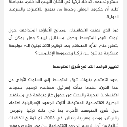
حفتر وتدعمه، تدخلًا تركيًّا في الشأن الليبي الداخلي، متجاهلة
كلية أن حكومة الوفاق وحدها من تتمتع بالاعتراف والشرعية
الدولية.
فما الذي تعنيه الاتفاقيتان لمصالح الأطراف المتدافعة حول
ثروات شرق المتوسط وحول مستقبل ليبيا؟ وهل يمكن أن
يتطور مناخ التأزم المتفاقم بعد توقيع الاتفاقيتين إلى مواجهة
عسكرية مباشرة بين تركيا وخصومها الإقليميين؟
تغيير قواعد التدافع شرق المتوسط
يعود الاهتمام بثروات شرق المتوسط إلى السنوات الأولى من
هذا القرن، عندما بدأت إسرائيل مساعي ترسيم حدودها
الاقتصادية البحرية والبحث عن حقول غاز متوقعة في منطقتها
البحرية الاقتصادية المفترضة. أثارت الجهود الإسرائيلية اهتمام
دول شرق المتوسط الأخرى، بما في ذلك تركيا، وقبرص،
واليونان، ومصر، وسوريا، ولبنان. في 2003، تم توقيع اتفاقيات
ثنائية من أجل ترسيم الحدود الاقتصادية بين مصر وقبرص؛ وفي