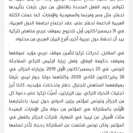
تتوالى ردود الفعل المنددة بالاتفاق من دول عُرفت بتأييدها
لحفتر، مثل مصر وفرنسا والسعودية والإمارات. كما عملت الكتلة
العربية الداعمة لحفتر على عقد اجتماع لجامعة الدول العربية،
في 31 ديسمبر/كانون أول، للخروج بموقف عربي مناهض لتركيا؛
بيد أن تحفظ دول عربية أخرى أفرغ البيان العربي من محتواه.
في المقابل، تحركت تركيا لتأمين موقف عربي مؤيد لموقفها
وموقف حكومة الوفاق. ولعل زيارة الرئيس التركي المفاجئة
لتونس، في 25 ديسمبر/كانون الأول 2019، وزيارته الجزائر، في
26 يناير/كانون الثاني 2020، وكلتاهما دولتا جوار ليبي عُرفتا
بموقفهما المناهض للجنرال حفتر وتدخلات مؤيديه، كانتا أبرز
تجليات التحرك التركي. بين الزيارتين، أصرَّت تركيا على دعوة كل
من الجزائر وتونس لمؤتمر برلين الدولي حول ليبيا، باعتبارهما
الأَوْلى بالمشاركة في المؤتمر من دولة مثل الإمارات، البعيدة
مئات الأميال عن ليبيا. في النهاية، شاركت الجزائر بالفعل في
المؤتمر، ولكن تونس امتنعت عن المشاركة بحجة تأخر تسلمها