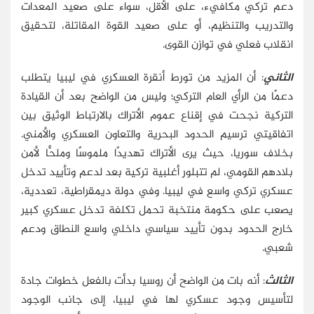
دعم تركي مكافيء، على الأقل، سواء على صعيد المعدات
والتدريب والتنظيم، أو على صعيد القوة المقاتلة، لتحقيق
انقلاب فعلي في توازن القوى.
الثاني
: أن المزيد من تورط أنقرة العسكري في ليبيا يتطلب
دعمًا من الرأي العام التركي؛ وليس من الواضح بعد أن القيادة
التركية نجحت في إقناع عموم الأتراك بالارتباط الوثيق بين
اتفاقيتي ترسيم الحدود البحرية والتعاون العسكري والأمني.
بخلاف سوريا، حيث يرى الأتراك تهديدًا ملموسًا وملحًّا لأمن
بلادهم القومي، لم تتبلور أغلبية تركية بعد لدعم وتأييد تدخل
عسكري تركي واسع في ليبيا. وفي دولة ديمقراطية، تعددية،
يصعب على حكومة منتخبة تحمل تكلفة تدخل عسكري كبير
خارج الحدود بدون تأييد سياسي داخلي واسع النطاق ودعم
شعبي.
الثالث
: أنه بات من الواضح أن روسيا بدأت بالفعل خطوات جادة
لتأسيس وجود عسكري لها في ليبيا، إلى جانب الوجود