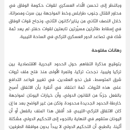
وبالنظر إلى تحسن الأداء العسكري لقوات حكومة الوفاق في
محاور القتال جنوب طرابلس وخط المواجهة بين سرت ومصراتة،
خلال النصف الثاني من يناير/كانون الثاني، ونجاح قوات الوفاق
في إسقاط طائرتين مسيَّرتين تابعتين لقوات حفتر، لم يعد ثمة
شك في تصاعد الدور العسكري التركي في الساحة الليبية.
رهانات مفتوحة
بتوقيع مذكرة التفاهم حول الحدود البحرية الاقتصادية بين
تركيا وليبيا، نجحت تركيا، وللمرة الأولى منذ فتح ملف ثروات
شرق المتوسط، قبل نحو العقدين، في تغيير قواعد التدافع
على هذه الثروات. ثمة اعتقاد في أنقرة بأن الاتفاق أصبح
بالفعل جزءًا من القانون الدولي، وأن خيارات اليونان لمواجهة
خارطة الحدود الجديدة محدودة. ولكن من غير الواضح بعد ما إن
كان الاتفاق التركي-الليبي قد أقفل هذا الملف بالفعل أو أن
اليونان ستقوم في النهاية باللجوء إلى التحكيم الدولي. مشكلة
أثينا، بالطبع، أن التحكيم الدولي لا يبدأ بدون موافقة الطرفين؛