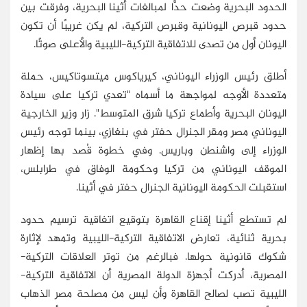
الحدود البحرية وضعت حدًّا لمبالغات أثينا البحرية، وفرقت بين
حدود قبرص اليونانية وقبرص التركية، لم يكن غريبًا أن تكون
اليونان أول من تصدى للاتفاقية التركية-الليبية والأعلى صوتًا.
أطلق رئيس الوزراء اليوناني، كيرياكوس ميتسوتاكيس، حملة
متعددة الأوجه لمواجهة ما أسماه "تعدي تركيا على سيادة
اليونان البحرية وأطماع تركيا شرق المتوسط". زار وزير الخارجية
اليوناني مصر ومقر الجنرال حفتر في بنغازي، بينما توجه رئيس
الوزراء إلى واشنطن وباريس. وفي خطوة قُصد بها إظهار
الموقف اليوناني من تركيا وحكومة الوفاق في طرابلس،
استقبلت الحكومة اليونانية الجنرال حفتر في أثينا.
لم تستطع أثينا إقناع القاهرة بتوقيع اتفاقية ترسيم حدود
بحرية ثنائية، تعارض الاتفاقية التركية-الليبية وتمهد لإثارة
شكوك قانونية حولها. فبالرغم من توتر العلاقات التركية-
المصرية، أدركت أجهزة الدولة المصرية أن الاتفاقية التركية-
الليبية تصب لصالح القاهرة وأن ليس من مصلحة مصر الذهاب