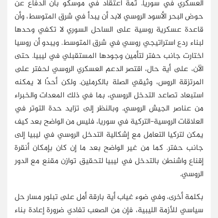
العسكري في سوريا. ثمة اعتقاد في موسكو بأن الدفاع عن
حوض البحر الأسود الروسي لابد أن يبدأ في شرق المتوسط، وأن
قاعدة عسكرية روسية على الساحل السوري لا تكفي وحدها
لبناء ردع استراتيجي روسي في شرق المتوسط. ويبدو أن روسيا
اختارت جانب حفتر لتأمين وجودها المستقبلي في ليبيا. حتى
الآن، على أية حال، اقتصر الدعم العسكري الروسي لحفتر على
المرتزقة الروس، وثيقي الصلة بالكرملين. ولكن أحدًا لا يمكنه
استبعاد تصاعد التدخل الروسي، بما في ذلك المعدات والخبراء
من عناصر الجيش الروسي. وبالنظر إلى تزايد حدة التوتر في
العلاقات الروسية-التركية في سوريا، فليس من الواضح بعد كيف
يمكن لتركيا التعامل مع إشكالية التدخل الروسي في ليبيا إلى
جانب حفتر. كما من غير الواضح بعد ما إن كان بإمكان أنقرة
إقناع واشنطن بالتدخل في ليبيا لتحقيق توازن مقنع مع الدور
الروسي.
بكلمة أخرى، وفي ضوء غياب أية بارقة أمل على تبلور مسار حل
سياسي للأزمة الليبية، فإن من الصعب
تفادي
ضرورة إعادة بناء