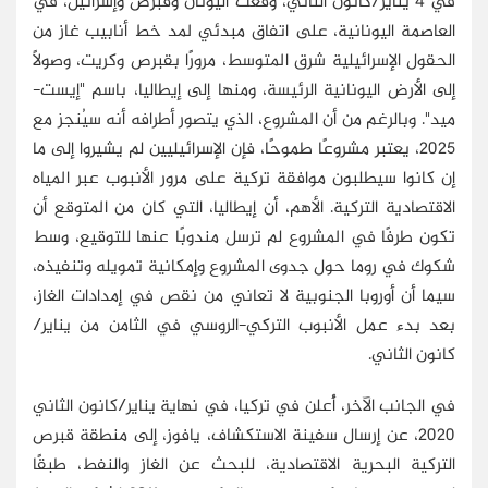
في 4 يناير/كانون الثاني، وقَّعت اليونان وقبرص وإسرائيل، في
العاصمة اليونانية، على اتفاق مبدئي لمد خط أنابيب غاز من
الحقول الإسرائيلية شرق المتوسط، مرورًا بقبرص وكريت، وصولًا
إلى الأرض اليونانية الرئيسة، ومنها إلى إيطاليا، باسم "إيست-
ميد". وبالرغم من أن المشروع، الذي يتصور أطرافه أنه سيُنجز مع
2025، يعتبر مشروعًا طموحًا، فإن الإسرائيليين لم يشيروا إلى ما
إن كانوا سيطلبون موافقة تركية على مرور الأنبوب عبر المياه
الاقتصادية التركية. الأهم، أن إيطاليا، التي كان من المتوقع أن
تكون طرفًا في المشروع لم ترسل مندوبًا عنها للتوقيع، وسط
شكوك في روما حول جدوى المشروع وإمكانية تمويله وتنفيذه،
سيما أن أوروبا الجنوبية لا تعاني من نقص في إمدادات الغاز،
بعد بدء عمل الأنبوب التركي-الروسي في الثامن من يناير/
كانون الثاني.
في الجانب الآخر، أُعلن في تركيا، في نهاية يناير/كانون الثاني
2020، عن إرسال سفينة الاستكشاف، يافوز، إلى منطقة قبرص
التركية البحرية الاقتصادية، للبحث عن الغاز والنفط، طبقًا