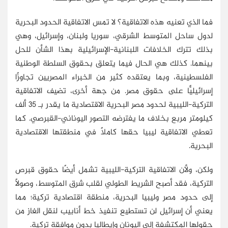
فما الذي تعنيه هذه الاتفاقية؟ لا تمس الاتفاقية الحدود البحرية
لدول ساحل المتوسط الشرقي، سوريا ولبنان، وإسرائيل، وهي
بذلك تترك الخلافات اللبنانية-الإسرائيلية بهذا الشأن للحل
بينهما. كذلك هي الحال فيما يتعلق بحقوق السلطة الوطنية
الفلسطينية، وبما يعتقده كثير من الخبراء المصريين تجاوزًا
إسرائيليًّا على حقوق مصر. من جهة أخرى، تضيف الاتفاقية
التركية-الليبية لحدود مصر البحرية الاقتصادية ما يقدر بـ 35 ألف
كيلومتر مربع بخلاف ما يفترضه التصور اليوناني-القبرصي. كما
تعطي الاتفاقية ليبيا حقها كاملًا في منطقتها الاقتصادية
البحرية.
ولكن، ولأن الاتفاقية التركية-الليبية تشمل أيضًا حقوق قبرص
التركية، فقد أصبح الشريط الطولي لقلب شرق المتوسط، وصولًا
إلى حدود مصر وليبيا البحرية، منطقة اقتصادية تركية؛ مما
يعني أن إسرائيل لن تستطيع تنفيذ خط أنابيب لنقل الغاز من
حقولها المكتشفة إلى اليونان وإيطاليا بدون موافقة تركية.