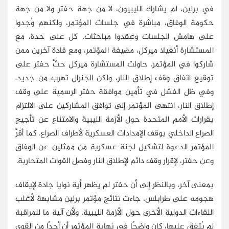
في برلين، لم يشارك الليبيون، لا من جهة حفتر ولا من جهة
حكومة الوفاق، مباشرة في جلسات المؤتمر، ولكنهم وُجدوا
على هامش الجلسات وعقدوا مباحثات، كل على حدة، مع
المستشارة أنغيلا ميركل، مضيفة المؤتمر، ومع قادة آخرين ممن
شاركوا في المؤتمر. حاولت المستشارة ميركل حثَّ حفتر على
توقيع اتفاق وقف إطلاق النار، ولكن الجنرال تهرب من جديد.
وفي ظل الفشل في تأمين موافقة حفتر الرسمية على وقف
إطلاق النار، انتهى المؤتمر إلى توافق المشاركين على الالتزام
بقرارات الأمم المتحدة حول الأزمة الليبية والامتناع عن تأجيج
الصراع الداخلي بوقف الإمدادات العسكرية لأطراف الصراع. كما أقرَّ
المؤتمر الدعوة لتشكيل لجنة عسكرية من ممثلين عن الوفاق
وعن حفتر، لإقرار وقف دائم لإطلاق النار وفصل القوات المتحاربة.
بمعنى آخر، وبالنظر إلى أن حفتر لم يظهر أية نوايا جادة لإيقاف
هجومه على طرابلس، جاءت نتائج مؤتمر برلين مشابهة لأغلب
اللقاءات الدولية الأخرى حول الأزمة الليبية. ولأن آلية ما للمراقبة
لم يُتفق عليها، كان واضحًا في نهاية المؤتمر أن أحدًا من القوى