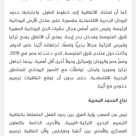
كما أن استناد الاتفاقية إلى خطوط الطول، واعتبارها حدود
اليونان البحرية الاقتصادية مقصورة على ساحل الأرض اليونانية
الرئيسة، وليس على أساس مجال عشرات الجزر اليونانية الصغيرة
شرق المتوسط ومدخل بحر إيجة، يعني أن الاتفاق يمنح تركيا
وقبرص التركية مجالًا بحريًّا واسعًا، تجاهلته أثينا على الدوام.
وكانت دول منتدى شرق المتوسط، الذي دعت له مصر في 2019،
وضمَّ مصر واليونان وإسرائيل ودولًا أخرى أقل أهمية، بينما تجاهل
تركيا وسوريا ولبنان، تواطأت مع التصور اليوناني للمناطق
البحرية الاقتصادية، حتى بدون أن توقع اتفاقيات ترسيم
حدودي مع أثينا.
نزاع الحدود البحرية
ليس من الصعب رؤية الفرق بين ردود الفعل المتعلقة باتفاقية
الترسيم البحري التركية-الليبية، والأخرى الخاصة بالتعاون
العسكري والأمني بين أنقرة وطرابلس. ولأن اتفاقية ترسيم