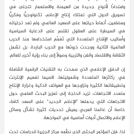
وامتدادًا لأنواع جديدة من الهيمنة والاستعمار تتجلى في
تسويق الدول التي تمتلك إنتاج الإعلام، تكنولوجيًّا وفكريًّا
ومضامين، أنماطَ حياتِها على الصعيد العالمي. ولم تعد تجلياته
في السيطرة على العقول تقتصر على الدعاية السياسية
وأساليب الإقناع المتعددة التي تَعَمَّم استخدامها منذ الحرب
العالمية الثانية ووجدت ذروتها مع الحرب الباردة، بل تشمل
الثقافة والاقتصاد والفن والتربية وصولًا إلى بناء رؤية أخرى للعالم.
إن الدفق الإعلامي الذي سمحت به التقنيات الرقمية الشاملة
في ركائزها المتعددة وشموليتها، لاسيما تعميم الإنترنت
وتطبيقاتها الكثيرة وتزاوجها مع الهواتف الذكية وغزارة الإنتاج
متعدد الاتجاهات، تزيد الحاجة إلى تعزيز البحث العلمي حول
الاتجاهات التي يحملها "الإعلام الجديد" على الصعد كافة،
خاصة أن عالمنا العربي يعيش تحديات كثيرة تشكِّل وسائل
الإعلام والاتصال أدوات أساسية في المواجهة.
لذا، فإن المؤتمر البحثي الذي نظَّمه مركز الجزيرة للدراسات تحت