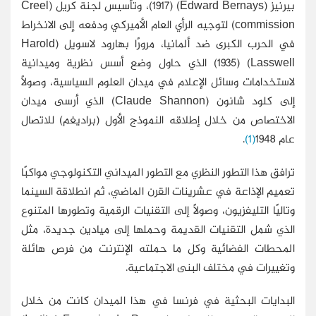
بيرنيز (Edward Bernays) (1917)، وتأسيس لجنة كريل (Creel
commission) لتوجيه الرأي العام الأميركي ودفعه إلى الانخراط
في الحرب الكبرى ضد ألمانيا، مرورًا بهارود لاسويل (Harold
Lasswell) (1935) الذي حاول وضع أسس نظرية وميدانية
لاستخدامات وسائل الإعلام في ميدان العلوم السياسية، وصولًا
إلى كلود شانون (Claude Shannon) الذي أرسى ميدان
الاختصاص من خلال إطلاقه النموذج الأول (براديغم) للاتصال
عام 1948
(1)
.
ترافق هذا التطور النظري مع التطور الميداني التكنولوجي مواكبًا
تعميم الإذاعة في عشرينات القرن الماضي، ثم انطلاقة السينما
وتاليًا التليفزيون، وصولًا إلى التقنيات الرقمية وتطورها المتنوع
الذي شمل التقنيات القديمة وحملها إلى ميادين جديدة، مثل
المحطات الفضائية وكل ما حملته الإنترنت من فرص هائلة
وتغييرات في مختلف البنى الاجتماعية.
البدايات البحثية في فرنسا في هذا الميدان كانت من خلال