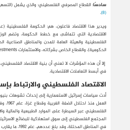
سادسًا
: القطاع المصرفي الفلسطيني: والذي يشمل (التسهي
.
(8)
ويدير هذا الاقتصاد فاعلون، هم: الحكومة الفلسطينية (عبر
الاقتصادية التي تتماشى مع خطط الحكومة، وتضم الوزا
الفلسطينية والهيئة العامة للمدن والمناطق الصناعية الح
الحكومية)، والقطاع الخاص بشركاته، والاستثمارات Investments، والمنظمات الأهلية NGO’s"" القائمة على التمويل الخارجي).
إلا أن هذه المؤشرات لا تعني أن بنية الاقتصاد الفلسطيني،
في أبسط التعاملات الاقتصادية.
الاقتصاد الفلسطيني والارتباط بإسر
أدت سياسات إسرائيل الاستعمارية إلى إحداث تشوهات بنيو
العمل 
الفلسطيني عبر السيطرة على الموارد الطبيعية والمالية وا
المجتمع الفلسطيني إلى سوق استهلاكية للبضائع الاسرائيلي
في المناطق المحتلة، وقد بلغ عددهم، عام 1992، ما يقارب 120 ألف عامل