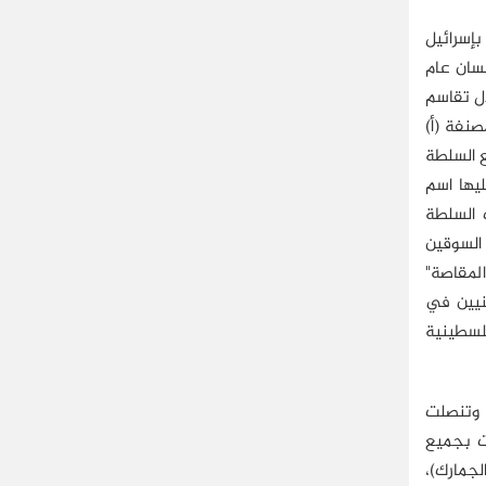
إسرائيل
 ما يُعرف بـ "بروتوكول باريس الاقتصادي"، بتاريخ 29 أبريل/نيسان عام
 الفترة الانتقالية لتنفيذ بنود أوسلو (1994-1999)، من خلال تقاسم
صنفة (أ)
ع السلطة
ليها اسم
 السلطة
السوقين
المقاصة"
نيين في
فلسطينية
 سارية وتنصلت
ت بجميع
لجمارك)،