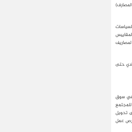
المصارف)
السياسات
لمقاييس
المصاريف
صادي حتى
 في سوق
صادية للمجتمع
لى تحويل
 فرص عمل