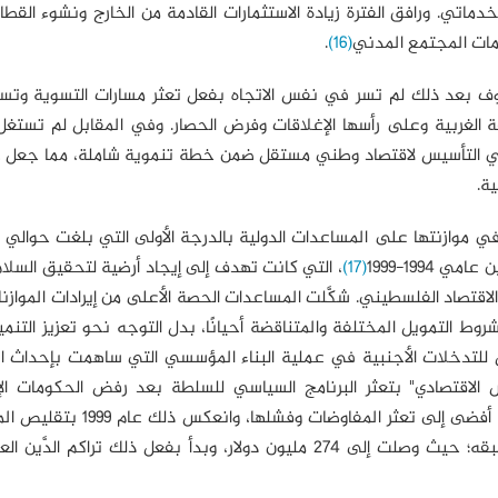
لخدماتي. ورافق الفترة زيادة الاستثمارات القادمة من الخارج ونشوء القط
ات المجتمع المدني
(16)
.
روف بعد ذلك لم تسر في نفس الاتجاه بفعل تعثر مسارات التسوية وتسار
فة الغربية وعلى رأسها الإغلاقات وفرض الحصار. وفي المقابل لم تستغ
ي التأسيس لاقتصاد وطني مستقل ضمن خطة تنموية شاملة، مما جعل هذ
ية.
(17)
، التي كانت تهدف إلى إيجاد أرضية لتحقيق السلا
اقتصاد الفلسطيني. شكَّلت المساعدات الحصة الأعلى من إيرادات الموازنا
 التمويل المختلفة والمتناقضة أحيانًا، بدل التوجه نحو تعزيز التنمية
ل للتدخلات الأجنبية في عملية البناء المؤسسي التي ساهمت بإحداث ا
عاش الاقتصادي" بتعثر البرنامج السياسي للسلطة بعد رفض الحكومات الإ
المتعاقبة تقديم "تنازلات" تتعلق بقضايا الوضع النهائي، ما أفضى إلى تعثر ا
الدولية للسلطة الفلسطينية بنسبة 34% عن العام الذي سبقه؛ حيث وصلت إلى 274 مليون دولار، وبدأ بفعل ذلك تراكم