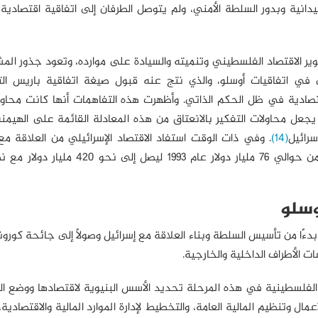
يدانية وبدور السلطة الأمني، ولم يتوصل الطرفان إلى اتفاقية اقتصادية
لاقتصاد الفلسطيني وتنميته والسيادة على موارده، وتعود جذور المش
 في اتفاقيات أوسلو، والذي نتج عنه قبول صيغة اتفاقية باريس ال
تصادية في ظل الحكم الذاتي. وأظهرت هذه التفاهمات أنها كانت محاولة
يجعل محاولات التفكير بالانعتاق من هذه المعادلة القائمة على الهيم
رائيل
(14)
. وفي ذات الوقت استفاد الاقتصاد الإسرائيلي من العلاقة م
الفلسطينية، فقد قفز الناتج المحلي الإجمالي الإسرائيلي من حوالي 76 مليار دولار عام 993
وسلو
 بدءًا من تأسيس السلطة وبناء العلاقة مع إسرائيل وصولًا إلى جائحة كورو
ات الأطراف الداخلية والخارجية.
لفلسطينية في هذه المرحلة تحديد الأسس البنيوية لاقتصادها ووضع ال
مال وتنظيم المالية العامة، والتخطيط لإدارة الموارد المالية والاقتصادي