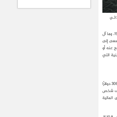
م الأمن الغذائـي
تهدف هذه الورقة إلى تحليل واقع الاقتصاد الفلسطيني وتحولاته في سياق اتفاق أوسلو منذ تأسيس السلطة الفلسطينية عام 1994، وما آل
تسعى إلى
ج عنه أو
نية التي
بلغ الناتج المحلي الإجمالي للاقتصاد الفلسطيني عام 2022 حوالي 15 مليارًا و612 مليونًا (15612.5 مليون دولار أميركي)، أي ما يعادل 3086.8 دولارًا
العاملة الفلسطينية في إسرائيل، والتي بلغ عددها حوالي 193 ألفًا عام 2022، منهم حوالي 29 ألف شخص
 المالية