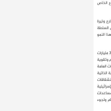
اع الخاص
ع وتيرة
ل السلطة
ا النمو
اعتمدت السلطة الفلسطينية خلال مراحل تأسيسها الأولى في موازنتها على المساعدات الدولية بالدرجة الأولى التي بلغت حوالي 3 مليارات
م وتقوية
ت العامة
 الذاتية
نشقاقات
سرائيلية
لمفاوضات وفشلها، وانعكس ذلك عام 1999 بتقليص المساعدات
 الدَّين العام ولجوء