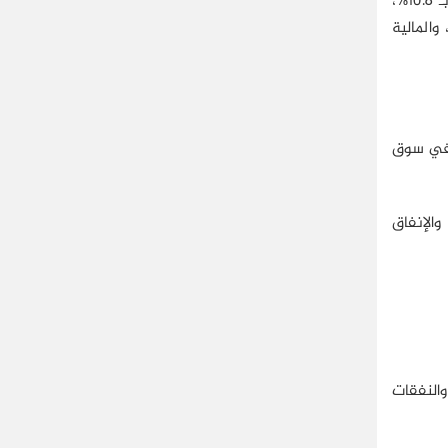
وتسهم هذه القطاعات والعناصر بنسب متباينة في هذا الناتج وفقًا لآخر الاحصائيات، فقد أسهم قطاع الزراعة بـ 6.2%، والصناعة بـ 10.8%،
، والمالية
 في سوق
والإنفاق
والنفقات