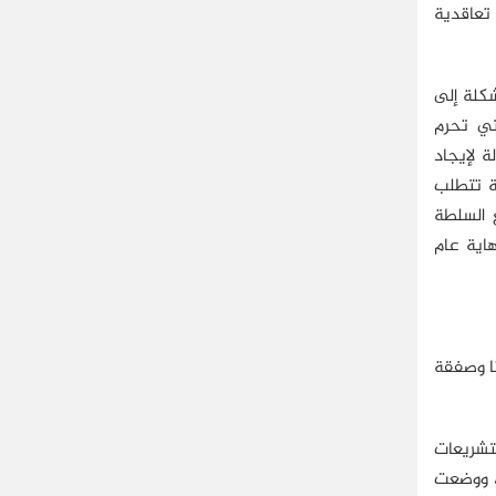
 تعاقدية
كلة إلى
تي تحرم
 لإيجاد
نة تتطلب
ع السلطة
1 ليصل إلى نحو 420 مليار دولار مع نهاية عام
نا وصفقة
تشريعات
ة، ووضعت