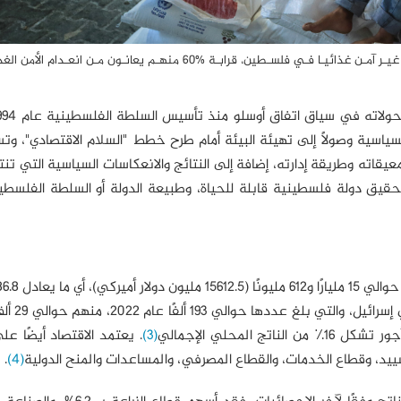
بحسب تقديرات عام 2022 هنـاك مـا يقـرب من 1.79 مليـون شـخص غيـر آمـن غذائيـا فـي فلسـطين، قرابـة %60 منهـم يعانـون مـن انعـدا
ياسية وصولًا إلى تهيئة البيئة أمام طرح خطط "السلام الاقتصادي"، و
يقاته وطريقة إدارته، إضافة إلى النتائج والانعكاسات السياسية التي تنت
 تحقيق دولة فلسطينية قابلة للحياة، وطبيعة الدولة أو السلطة الفلسطي
. يعتمد الاقتصاد على القوى 
ناتج المحلي الإجمالي
(3)
. يعتمد الاقتصاد أيضًا على
لتشييد، وقطاع الخدمات، والقطاع المصرفي، والمساعدات والمنح الدولية
(4)
.