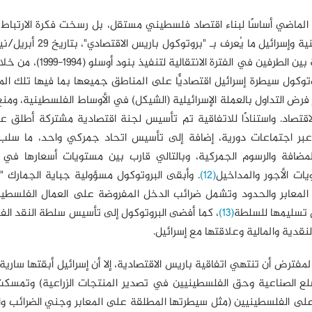
لماضي أساسًا لبناء اقتصاد فلسطيني مستقل، بل رسخت فكرة الارتباط ب
أكثر من تحديد العلاقة معها؛ حيث وقَّعت السلطة الفلسطينية وإسرائيل
، والذي تحددت بموجبه العلاقة الاقتصادية والتجارية بين الطرفين في
وتوكول سيطرة إسرائيل اقتصاديًّا على المناطق جميعها بما فيها تلك الم
رض التداول بالعملة الإسرائيلية (الشيكل) في الأوساط الفلسطينية، ومن
لاقتصاد. واستنادًا للاتفاقية تم تأسيس لجنة اقتصادية مشتركة أطلق ع
نه عبر اجتماعات دورية، إضافة إلى تأسيس اتحاد جمركي واحد، ما سلب
مضافة والرسوم الجمركية، وبالتالي قارب بين مستويات أسعارها في 
يات الأجور والمداخيل
(12)
. وأبقى البروتوكول مسؤولية جباية الجمارك "
المعابر والحدود وتشمل ضرائب الدخل المفروضة على العمال الفلسطي
(13)
، كما أفضى البروتوكول إلى تأسيس سلطة النقد ال
قدية والمالية وعلاقتها مع إسرائيل.
رة الانتقالية، في أبريل/نيسان 1999، كان من المفترض أن تنتهي اتفاقية باريس الاقتصادية، إلا أن إسرائيل أبقتها
سلع الصناعية وحق الفلسطينيين في تصدير المنتجات الزراعية) وتمسك
 على الفلسطينيين (مثل سيطرتها المطلقة على المعابر وجني الضرائب وا