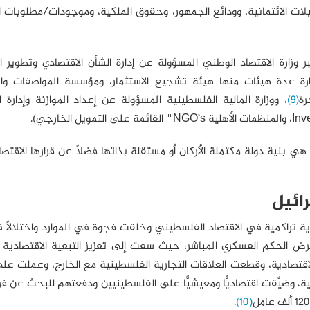
لات الائتمانية، وودائع الجمهور، وحقوق الملكية، وموجودات/مطلوبات 
 وزارة الاقتصاد الوطني المسؤولة عن إدارة الشأن الاقتصادي وتطوير 
رة عدة هيئات منها هيئة تشجيع الاستثمار، ومؤسسة المواصفات وا
رة
(9)
، ووزارة المالية الفلسطينية المسؤولة عن إعداد الموازنة وإدارة 
 هي بنية دولة مكتملة الأركان أو مستقلة بذاتها فضلًا عن قرارها الاقت
ائيل
ية تراكمية في الاقتصاد الفلسطيني وخلقت فجوة في الموارد واختلالًا
منذ احتلال الضفة الغربية وقطاع غزة، عام 1967، وفرض الحكم العسكري المباشر، حيث سعت إلى تعزيز التبعية الاقت
لاقتصادية، وقطعت العلاقات التجارية الفلسطينية مع الخارج، وعملت ع
ة، وضيَّقت اقتصاديًّا ومعيشيًّا على الفلسطينيين ودفعتهم للبحث عن
.
(10)