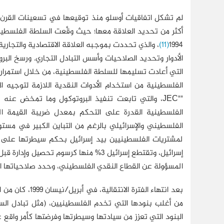
لم تشكل اتفاقيات أوسلو منذ توقيعها في تسعينات القرن ا
(11)
1994
الأدوار وتحديد الصلاحيات وأسس التبادل التجاري. ورسخ البر
التي أعادت تسليمها للسلطة الفلسطينية، من خلال استمرار ف
الفلسطينية من استخدام الأدوات النقدية اللازمة لتوجيه ا
""JEC، والتي تابعت تنفيذ البروتوكول وما تمخض ع
الفلسطينية القدرة على التحكم بمعدل ضريبة القيمة ال
الفلسطيني والإسرائيلي بالرغم من التباين الكبير في مستو
لمشتريات الفلسطينيين بيد إسرائيل بحكم سيطرتها على 
إسرائيل، وتقتطع إسرائيل 3% منها كرسوم تحصيل وإدارة قبل تسليمها للسلطة
المسؤولة عن القطاع النقدي الفلسطيني، وحدد صلاحياتها الن
بعد انتهاء الفت
من أغلب بنودها التي تخدم الفلسطينيين، (مثل تبادل ال
البنود التي تعزز من سيادتها وسيطرتها وفرضتها كأمر واقع