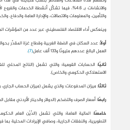
والانشاءات بـ 4.6%، فيما تشكِّل أنشطة الخدمات و
والتأمين، والمعلومات والاتصالات، والإدارة العامة والدفاع، والخدمات المنزلية) 61.6% من ا
وينعكس أداء الاقتصاد الفلسطيني عبر عدد من المؤشرات ال
أولًا
: عدد السكان في الضفة الغربية وقطاع غزة المقدَّر بحوالي 5 ملايين و354 ألفًا (5354658)، مع نهاية عام
العمل البالغ عددهم مليونًا و133 ألف عامل
(7)
.
ثانيًا
: الحسابات القومية: والتي تشمل (الناتج المحلي للفرد
الاستهلاكي الحكومي والخاص).
ثالثًا
: ميزان المدفوعات: والذي يشمل (ميزان الحساب الجاري، ومي
رابعًا
: أسعار الصرف والتضخم (الدولار والدينار الأردني مقابل ال
خامسًا
: المالية العامة: والتي تشمل (الدَّيْن العام الح
التطويرية، والنفقات الجارية، وصافي الإيرادات المحلية بما في