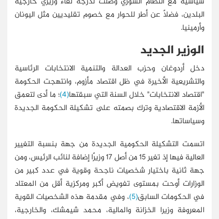
سياسية مع النظام السوري وصلت لدرجة لقاء وزيري خارجية
البلدين، فضلًا عن أطر للحوار مع خصوم تقليديين مثل اليونان
وأرمينيا.
الوزير الجديد
دخل أردوغان وحزب العدالة والتنمية الانتخابات الرئاسية
والتشريعية الأخيرة في ظل اقتصاد مأزوم، وانتهجت الحكومة
"اقتصاد الانتخابات" خلال السنة التي سبقتها
(4)
؛ ما أدى لتعمق
الأزمة الاقتصادية وترك بصمته على تشكيلة الحكومة الجديدة
وسياساتها.
اتسمت التشكيلة الحكومية الجديدة من جهة بنسبة التغيير
العالية فيها إذ تغير 15 من أصل 17 وزيرًا إضافة لنائب الرئيس، ومن
جهة ثانية باختيار شخصيات ناجحة وقوية في عدد كبير من
الوزارات أوحت بمستوى تفويض أكبر ومركزية أقل من المعتاد
في الحكومات السابق
(5)
، وفي مقدمة هذه الشخصيات القوية
المعروفة وزيرا الخزانة والمالية، محمد شيمشك، والخارجية،