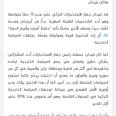
هاكان فيدان.
قاد فيدان جهاز الاستخبارات التركي على مدى 13 عامًا متواصلة
وهو أحد الشخصيات القليلة المقربة جدًّا من أردوغان ومحط
ثقته حيث وصفه الأخير سابقًا بأنه "حافظ أسراره وأسرار الدولة"
(6)
، أي إنه شخصية قوية وموثوقة وملمَّة بملفات السياسة
الخارجية.
كما كان فيدان، بصفته رئيس جهاز الاستخبارات، أحد المشاركين
بشكل نظري وفعلي في رسم السياسة الخارجية لبلاده
وتنفيذها في أكثر من قضية ومنطقة نزاع، ولاسيما في كل من
سوريا وليبيا والعراق؛ ما يعني أن اختياره يرجِّح فكرة استمرار
السياسات السابقة إلى حد كبير. كما أن هذا الاختيار يؤكد مدى
أولوية الأمن القومي في صياغة توجهات السياسة الخارجية
التركية في السنوات القادمة، وهو أمر ملموس منذ 2016 على
أقل تقدير.
وأخيرًا، ذهبت بعض التقديرات إلى أن اختيار أردوغان لفيدان في