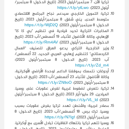
تركيا الآن، 7 سبتمبر/أيلول 2023، (تاريخ الدخول: 8 سبتمبر/
أيلول 2023):
https://t.ly/ytLwo
تركيا: التمويل الخارجي سيدعم نجاح البرنامج الاقتصادي
متوسط المدى، يني شفق، 8 سبتمبر/أيلول 2023، (تاريخ
الدخول: 8 سبتمبر/أيلول 2023):
https://t.ly/WjD2Q
المخابرات التركية تحيد قيادية في تنظيم "بي كا كا"
الإرهابي، وكالة الأناضول للأنباء، 19 أغسطس/آب 2023، (تاريخ
الدخول: 8 سبتمبر/أيلول 2023):
https://t.ly/Rm4AV
وزير الخارجية التركي يدعو العراق لتصنيف "العمال
الكردستاني" كتنظيم إرهابي، العربي الجديد، 22 أغسطس/
آب 2023، (تاريخ الدخول: 8 سبتمبر/أيلول 2023):
https://t.ly/Zd_m4
أردوغان: نتمسك بموقفنا الداعم لوحدة الأراضي الأوكرانية،
وكالة الأناضول للأنباء، 23 أغسطس/آب 2023، (تاريخ الدخول:
8 سبتمبر/أيلول 2023):
https://t.ly/ZN9oO
تركيا: نتعرض لضغوط غربية لفرض عقوبات على روسيا،
الميادين، 29 مايو/أيار 2023، (تاريخ الدخول: 8 سبتمبر/أيلول
https://t.ly/VL_ld
2023):
مصادر غربية: واشنطن تهدد تركيا بفرض عقوبات بسبب
روسيا، ترك برس، 18 أغسطس/آب 2023، (تاريخ الدخول: 8
سبتمبر/أيلول 2023):
https://t.ly/N7Ig1
روسيا تتهم تركيا بانتهاك اتفاقيات تبادل الأسرى مع أوكرانيا،
الجزيرة مباشر، 8 يوليو/تموز 2023، (تاريخ الدخول: 8