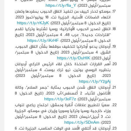
سبتمبر/أيلول 2023):
https://t.ly/fla_Y
موسكو تحذر كييف من تنفيذ اتفاق الحبوب بمفردها وتعلن
انتهاء الضمانات الأمنية، الجزيرة نت، 18 يوليو/تموز 2023،
(تاريخ الدخول: 8 سبتمبر/أيلول 2023):
https://t.ly/rKJyK
اتفاق تصدير الحبوب الأوكرانية: روسيا تشترط وتركيا تقدم
"اقتراحات جديدة"، عرب 48، 4 سبتمبر/أيلول 2023، (تاريخ
الدخول: 8 سبتمبر/أيلول 2023):
https://t.ly/iKrHF
أردوغان يدعو أوكرانيا لتخفيف موقفها بشأن اتفاق الحبوب،
الشرق، 4 سبتمبر/أيلول 2023، (تاريخ الدخول: 8 سبتمبر/
أيلول 2023):
https://t.ly/DuHIK
أهم القرارات المتخذة خلال لقاء الرئيس التركي أردوغان
بنظيره الروسي بوتين، نيو ترك بوست، 4 سبتمبر/أيلول
2023، (تاريخ الدخول: 8 سبتمبر/أيلول 2023):
https://t.ly/Y2gAj
أردوغان: اتفاق شحن الحبوب بمثابة "جسر السلام"، وكالة
الأناضول للأنباء، 2 أغسطس/آب 2023، (تاريخ الدخول: 8
سبتمبر/أيلول 2023):
https://t.ly/3oF7z
سعيًا لتطبيع علاقات أنقرة ودمشق: اجتماع رباعي لنواب
وزراء خارجية روسيا وتركيا وسوريا وإيران في موسكو، الجزيرة
نت، 3 أبريل/نيسان 2023، (تاريخ الدخول: 8 سبتمبر/أيلول
https://t.ly/SDnAm
2023):
أردوغان: قد ألتقي الأسد في الوقت المناسب، الجزيرة نت، 6