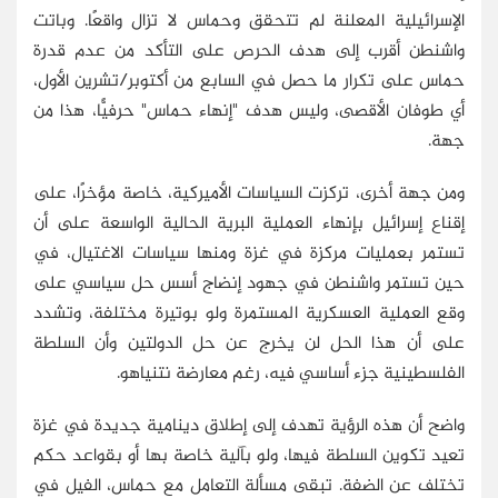
الإسرائيلية المعلنة لم تتحقق وحماس لا تزال واقعًا. وباتت
واشنطن أقرب إلى هدف الحرص على التأكد من عدم قدرة
حماس على تكرار ما حصل في السابع من أكتوبر/تشرين الأول،
أي طوفان الأقصى، وليس هدف "إنهاء حماس" حرفيًّا، هذا من
جهة.
ومن جهة أخرى، تركزت السياسات الأميركية، خاصة مؤخرًا، على
إقناع إسرائيل بإنهاء العملية البرية الحالية الواسعة على أن
تستمر بعمليات مركزة في غزة ومنها سياسات الاغتيال، في
حين تستمر واشنطن في جهود إنضاج أسس حل سياسي على
وقع العملية العسكرية المستمرة ولو بوتيرة مختلفة، وتشدد
على أن هذا الحل لن يخرج عن حل الدولتين وأن السلطة
الفلسطينية جزء أساسي فيه، رغم معارضة نتنياهو.
واضح أن هذه الرؤية تهدف إلى إطلاق دينامية جديدة في غزة
تعيد تكوين السلطة فيها، ولو بآلية خاصة بها أو بقواعد حكم
تختلف عن الضفة. تبقى مسألة التعامل مع حماس، الفيل في