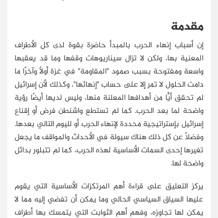
مقدمة
إن أسباب إنهاء الحرب بالمبدأ حاضرة بقوة لدى كل الأطراف
المعنية بها، ولكن لا تزال سيناريوهات وقفها وما قد يعقبها
واسعة ومفتوحة بسبب صمود "المقاومة" في غزة أولًا وآخرًا ما
دامت الحلول لا تمر إلا على حساب "إنهائها"، وكذلك لأن إسرائيل
لم تحقق أيًّا من أهدافها المعلنة منها، وليس لديها أيضًا رؤية
واضحة لما بعد الحرب. كما لم تستطع واشنطن فرض أو إقناع
إسرائيل بإستراتيجية محددة لإنهاء الحرب أو لليوم التالي بعدها.
وفضلًا عن كل ذلك هناك سيولة في الأحداث والمواقف ما يجعل
تغيرها إحدى السمات الأساسية لهذه الحرب، كما لم تتبلور بدائل
واضحة لها.
يركز التعليق على قراءة أهم المرتكزات الأساسية التي يقوم
عليها السياق السياسي الحالي وما يمكن أن تفضي إليه مما لا
يمكن لها تجاوزه، وفهم أهم الثوابت التي يتمسك بها أطراف