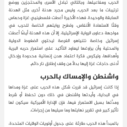
الحرب ومفاعيلها، وبالتالي تبادل الأسرى والمحتجزين ووضع
ترتيبات ما بعد الحرب، وليس مجرد هدنة أخرى مثل الهدنة
السابقة والوحيدة. فهذه الأخيرة أعطت فلسطينيي غزة وحماس
وقتًا لاستعادة الأنفاس، ولطرح روايتهم الخاصة للحرب في
مواجهة دعاوى الرواية الإسرائيلية. إلا أن هذه الهدنة أيضًا أعطت
إسرائيل وخاصة نتنياهو الفرصة ليحتوي الضغوط الدولية
والمحلية وأن يراوغها ليعاود التأكيد على استمرار حربه البرية
وأهدافها، وليكرس فكرة اعتماد هدن إنسانية محدودة وإدخال
أدنى حاجات غزة إليها بدلًا من وقف إطلاق نار دائم.
واشنطن والإمساك بالحرب
إذا كانت إسرائيل قد قررت شكل هذه الحرب على غزة ومداها
في البداية، وأيدتها واشنطن في ذلك دون تحفظ أو شرط
ومدَّتها بسبل الاستمرار فيها، فإن الإدارة الأميركية سيكون لها
تأثير كبير في تقرير نهايتها وما سيليها من إجراءات.
بالمبدأ هذه الحرب طارئة على جدول أولويات الولايات المتحدة،