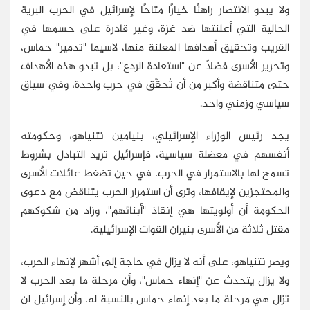
ولا يبدو الانتصار راهنًا خيارًا متاحًا لإسرائيل في الحرب البرية
الحالية التي أعلنتها ضد غزة، وغير قادرة على حسمها في
القريب وتحقيق أهدافها المعلنة منها، لاسيما "تدمير" حماس،
وتحرير الأسرى فضلًا عن "استعادة الردع"، بل تبدو هذه الأهداف
حتى متناقضة وأكبر من أن تُحقَّق في حرب واحدة، وفي سياق
سياسي وزمني واحد.
يجد رئيس الوزراء الإسرائيلي، بنيامين نتنياهو، وحكومته
أنفسهم في معضلة سياسية، فإسرائيل تريد التبادل بشروط
تسمح لها بالاستمرار في الحرب، في حين تضغط عائلات الأسرى
والمحتجزين لإيقافها، وترى أن استمرار الحرب يتناقض مع دعوى
الحكومة أن أولويتها هي إنقاذ "أبنائهم"، وزاد من شكوكهم
مقتل ثلاثة من الأسرى بنيران القوات الإسرائيلية.
ويصر نتنياهو، على أنه لا يزال في حاجة إلى أشهر لإنهاء الحرب،
ولا يزال يتحدث عن "إنهاء حماس"، وأن مرحلة ما بعد الحرب لا
تزال هي مرحلة ما بعد إنهاء حماس بالنسبة له، وأن إسرائيل لن