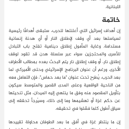
اللبنانية.
خاتمة
إن أهداف إسرائيل التي أعلنتها للحرب، ستبقى أهدافًا رئيسية
لسياستها بعد أي وقف لإطلاق النار أو أي هدنة إنسانية
مستدامة. وغاية المأمول إطلاق دينامية تفتح باب التبادل
للأسرى والمحتجزين سواء عبر سلسلة هدن قد تقود لوقف
إطلاق نار، أو وقف إطلاق نار يتم البحث بعده بمطالب الأطراف
الأخرى. ورغم أن عنوان البرنامج الإسرائيلي وحتى الأميركي لما
بعد الحرب، يُطرح تحت عنوان "ما بعد حماس"، فإن التعامل معه
من الناحية الواقعية وعلى المدى القصير والمتوسط سيكون
بتأويل المقصود منه وفق ما ينتهي إليه الميدان، مثل تنحيتها
عن حكم غزة أو تهشيمها وما إلى ذلك، وسيُرجأ تحققه إلى
سياق أطول كلما فشلوا في تحقيقه.
إن ما ينتظر غزة في أفق ما بعد الطوفان محاولة تقييدها