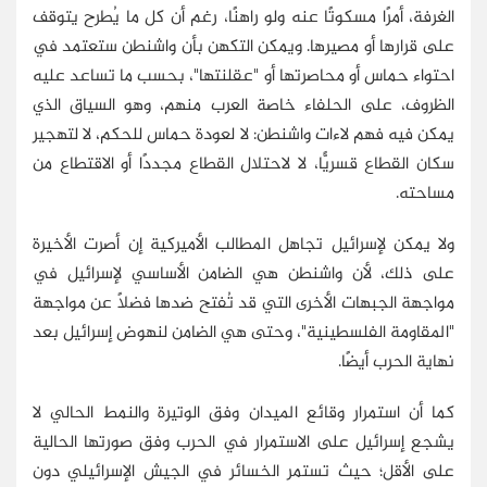
الغرفة، أمرًا مسكوتًا عنه ولو راهنًا، رغم أن كل ما يُطرح يتوقف
على قرارها أو مصيرها. ويمكن التكهن بأن واشنطن ستعتمد في
احتواء حماس أو محاصرتها أو "عقلنتها"، بحسب ما تساعد عليه
الظروف، على الحلفاء خاصة العرب منهم، وهو السياق الذي
يمكن فيه فهم لاءات واشنطن: لا لعودة حماس للحكم، لا لتهجير
سكان القطاع قسريًّا، لا لاحتلال القطاع مجددًا أو الاقتطاع من
مساحته.
ولا يمكن لإسرائيل تجاهل المطالب الأميركية إن أصرت الأخيرة
على ذلك، لأن واشنطن هي الضامن الأساسي لإسرائيل في
مواجهة الجبهات الأخرى التي قد تُفتح ضدها فضلًا عن مواجهة
"المقاومة الفلسطينية"، وحتى هي الضامن لنهوض إسرائيل بعد
نهاية الحرب أيضًا.
كما أن استمرار وقائع الميدان وفق الوتيرة والنمط الحالي لا
يشجع إسرائيل على الاستمرار في الحرب وفق صورتها الحالية
على الأقل؛ حيث تستمر الخسائر في الجيش الإسرائيلي دون