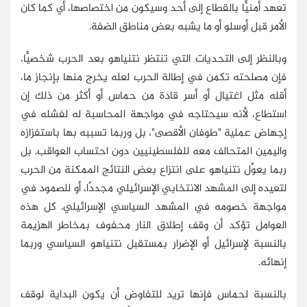
تعهد أمنيًّا بالقطاع إلى أحد وسيكون من اختصاصها، أي كما كان
الأمر قبل أوسلو أو ما يشبه بعض مناطق الضفة.
وبالنظر إلى التحديات التي تنتظر نتنياهو بعد الحرب شخصيًّا،
فإن مصلحته تكمن في إطالة الحرب لعله يخرج منها بإنجاز ما،
أقله مثل اغتيال أو أسر قادة من حماس أو أكثر من ذلك إن
استطاع، لأنه سيحتاجه في مواجهة المحاسبة له لفشله في
إجهاض عملية "طوفان الأقصى"، بل وربما تسببه بها باستفزازه
واليمين المتحالف معه للفلسطينيين دون احتساب العواقب. بل
ربما يعوِّل نتنياهو على انتزاع بعض النتائج الممكنة من الحرب
لتعيده إلى المشهد الانتخابي الإسرائيلي مجددًا، أو للصمود في
مواجهة خصومه في المشهد السياسي الإسرائيلي. كل هذه
العوامل تؤكد أن وقف إطلاق النار محفوف بمخاطر الهزيمة
بالنسبة لإسرائيل أو الإضرار بمستقبل نتنياهو السياسي وربما
إنهائه.
بالنسبة لحماس فإنها تريد للتفاوض أن يكون البداية لوقف