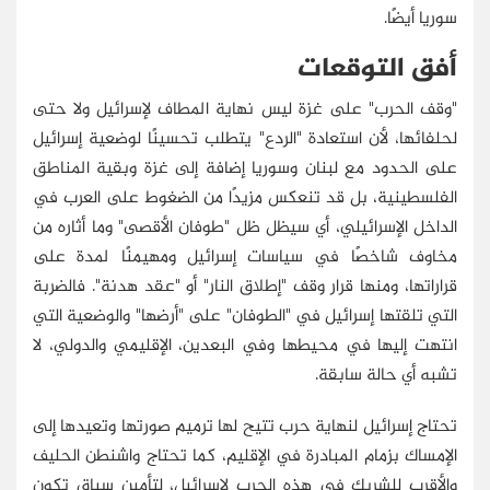
سوريا أيضًا.
أفق التوقعات
"وقف الحرب" على غزة ليس نهاية المطاف لإسرائيل ولا حتى
لحلفائها، لأن استعادة "الردع" يتطلب تحسينًا لوضعية إسرائيل
على الحدود مع لبنان وسوريا إضافة إلى غزة وبقية المناطق
الفلسطينية، بل قد تنعكس مزيدًا من الضغوط على العرب في
الداخل الإسرائيلي، أي سيظل ظل "طوفان الأقصى" وما أثاره من
مخاوف شاخصًا في سياسات إسرائيل ومهيمنًا لمدة على
قراراتها، ومنها قرار وقف "إطلاق النار" أو "عقد هدنة". فالضربة
التي تلقتها إسرائيل في "الطوفان" على "أرضها" والوضعية التي
انتهت إليها في محيطها وفي البعدين، الإقليمي والدولي، لا
تشبه أي حالة سابقة.
تحتاج إسرائيل لنهاية حرب تتيح لها ترميم صورتها وتعيدها إلى
الإمساك بزمام المبادرة في الإقليم، كما تحتاج واشنطن الحليف
والأقرب للشريك في هذه الحرب لإسرائيل، لتأمين سياق تكون