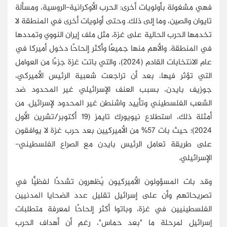
فهي مشغولة بأولويات أخرى: الحرب الأوكرانية-الروسية، ومسألة
تايوان والصين، وما إلى ذلك. وحتى أولويات أخرى في المنطقة لا
تخدمها الحرب الحالية على غزة، مثل ملف إيران النووي وتمددها
في المنطقة. والأهم منها جميعًا وأكثر إلحاحًا دخول أميركا في
عام الانتخابات القادم (2024)، والتي باتت غزة جزءًا من العوامل
التي تؤثر فيها، بعد أن تراجعت شعبية الرئيس الأميركي،
جوزيف بايدن، بسبب العنف الإسرائيلي غير المحدود ضد
الشعب الفلسطيني وتأييد واشنطن غير المحدود لإسرائيل. من
أمثلة ذلك، استطلاع نيويورك تايمز (19 أكتوبر/تشرين الأول
2024)؛ حيث بات 57% من الأميركيين بعد حرب غزة لا يوافقون
على طريقة تعامل الرئيس بايدن مع الصراع الفلسطيني-
الإسرائيلي.
وقد بات المسؤولون الأميركيون يُظهرون تشددًا لفظيًّا في
تصريحاتهم وأن على إسرائيل تقليل عدد الضحايا المدنيين
الفلسطينيين في غزة، وباتوا أكثر إلحاحًا لمعرفة متطلبات
إسرائيل لمرحلة ما "بعد حماس"، رغم أن أهداف الحرب