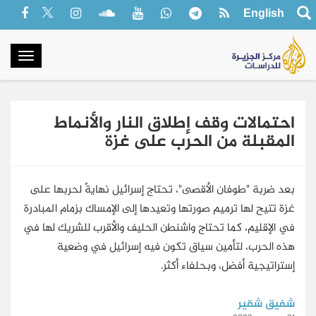
English
oggle
gation
احتمالات وقف إطلاق النار والأنماط
المقبلة من الحرب على غزة
بعد ضربة "طوفان الأقصى"، تحتاج إسرائيل نهايةً لحربها على
غزة تتيح لها ترميم صورتها وتعيدها إلى الإمساك بزمام المبادرة
في الإقليم، كما تحتاج واشنطن الحليف والأقرب للشريك لها في
هذه الحرب، لتأمين سياق تكون فيه إسرائيل في وضعية
إستراتيجية أفضل، وبحلفاء أكثر.
شفيق شقير