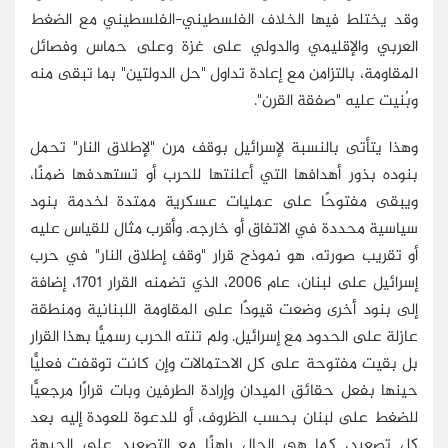
وقد يختلط فيها الخلاف الفلسطيني-الفلسطيني مع الضغط
العربي والإقليمي والدولي على غزة وعلى حماس وفصائل
المقاومة، بالتزامن مع إعادة تداول "حل الدولتين" بما تبقى منه
وبُنيت عليه "صفقة القرن".
وهذا يتأتى بالنسبة لإسرائيل بوقف مرن "لإطلاق النار" تحمل
بنوده بذور أهدافها التي أعلنتها للحرب أو تستهدفها ضمنًا،
ويبقى مفتوحًا على عمليات عسكرية ممتدة لخدمة بنود
سياسية محددة في الاتفاق أو خارجه. وأقرب مثال للقياس عليه
أو تقريب صورته، هو نموذج قرار "وقف إطلاق النار" في حرب
إسرائيل على لبنان، عام 2006، الذي تضمنه القرار 1701، إضافة
إلى بنود أخرى وضعت قيودًا على المقاومة اللبنانية ومنطقة
عازلة على الحدود مع إسرائيل. ولم تنته الحرب رسميًّا بهذا القرار
بل بقيت مفتوحة على كل الاحتمالات وإن كانت توقفت فعليًّا
حينها بفعل حقائق الميدان وإرادة الطرفين وبات قرارًا مرجعيًّا
للضغط على لبنان بحسب الظروف، أو للدعوة للعودة إليه بعد
كل تصعيد، كما هي الحال راهنًا مع التصعيد على الجبهة