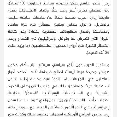
إحراز تقدم حاسم يمكن ترجمته سياسيًا (تجاوزت 130 قتيلًا)،
ولم تستطع تحرير أسير واحد حيًّا، وتزداد الانقسامات بفعل
طريقة إدارة الحرب نفسها فضلًا عن خلافات سابقة عليها.
بالمقابل، لا تزال حماس وبقية الفصائل في غزة صامدة
ومتماسكة وتعمل منظوماتها العسكرية بكفاءة رغم كثافة
النيران التي تتعرض لها وتوغل الإسرائيليين في القطاع ورغم
الخسائر الكبيرة في أرواح المدنيين الفلسطينيين (ما يزيد على
26 ألف شهيد).
واستمرار الحرب دون أفق سياسي سيفتح الباب أمام دخول
عوامل جديدة فيها ليست لصالح ضبطها، أقلها تصاعد أدوار
الفاعلين في "الجبهات المساندة" لغزة وخاصة إذا ما تزامن
تصاعدها؛ حيث جبهة حزب الله في جنوب لبنان وعلى الحدود
الشمالية مع المستوطنات الإسرائيلية "المهجَّر" سكانها،
وعمليات أنصار الله الحوثيين من اليمن والتي عرقلت مرور السفن
إلى إسرائيل في البحر الأحمر، فضلًا عن الجبهة مع سوريا، إضافة
إلى تعرض المواقع الأميركية لهجمات متفرقة هناك وكذلك في