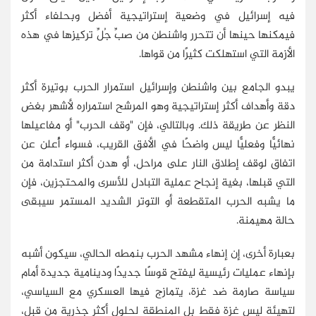
فيه إسرائيل في وضعية إستراتيجية أفضل وبحلفاء أكثر
فيمكنها حينها أن تتحرر واشنطن من صبِّ جُلِّ تركيزها في هذه
الأزمة التي استهلكت كثيرًا من قواها.
يبدو الجامع بين واشنطن وإسرائيل استمرار الحرب بوتيرة أكثر
دقة وأهداف أكثر إستراتيجية وهو المرشح استمراره لأشهر بغض
النظر عن طريقة ذلك. وبالتالي، فإن "وقف الحرب" أو مفاعيلها
نهائيًّا وفعليًّا ليس واضحًا في الأفق القريب، فسواء أُعلن عن
اتفاق لوقف إطلاق النار على مراحل، أو هدن أكثر استدامة من
التي قبلها، بغية إنجاح عملية التبادل للأسرى والمحتجزين، فإن
ما يشبه الحرب المتقطعة أو التوتر الشديد المستمر سيبقى
حالة مهيمنة.
بعبارة أخرى، إن إنهاء مشهد الحرب بنمطه الحالي، سيكون أشبه
بإنهاء عمليات رئيسية ليفتح قوسًا جديدًا ودينامية جديدة أمام
سياسة صارمة ضد غزة، يتمازج فيها العسكري مع السياسي،
لتهيئة ليس غزة فقط بل المنطقة لحلول أكثر جذرية من قبل،