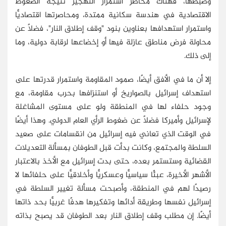
وضبطها، فهناك مخاطر استمرار التهجير نتيجة الضغوط
الاقتصادية في هندسة سكانية ممتدة، ومحاصرتها اقتصاديًّا
واستمرار استهدافها بعناوين بنود "وقف إطلاق النار"، فضلًا عن
محاولة فرض مناطق عازلة فيها أو إخضاعها لرقابة دولية، وما
إلى ذلك.
إلا أن ما في الأفق أيضًا، صمود المقاومة واستمرار قدرتها على
استهداف إسرائيل بالصواريخ أو استنزافها بحرب مقاومة، مع
وجود حلفاء لها في المنطقة ولو على مستوى المشاغلة
لإسرائيل وأميركا فضلًا عن ضغوط الرأي العام الدولي. وهذا أيضًا
في الوقت الذي تعاني فيه إسرائيل من انقسامات على صعيد
السلطة والمجتمع، وكانت بدأت قبل الطوفان بمسألة التعديلات
القضائية وستستمر بعده، حتى بدت إسرائيل مع الأخذ بالاعتبار
الأشهر الأخيرة، عبئًا سياسيًّا وعسكريًّا وأخلاقيًّا على حلفائها لا
رصيدًا لهم في المنطقة، وأصبحت مسألة تغيير السلطة في
إسرائيل نفسها وطريقة أدائها وتفكيرها هدفًا غربيًّا بحد ذاتها
أيضًا. إن مطلب وقف إطلاق النار بعد الطوفان قد يصبح بذاته