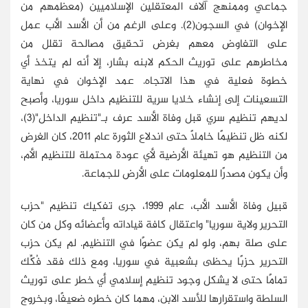
جماعي وممنهج آلاف المعتقلين الإسلاميين (معظمهم من
الإخوان) في السجون(2). وعلى الرغم من أن الأسد الأب عمل
على التفاوض معهم بغرض تحقيق مصالحة تقلل من
مخاطرهم على توريث الحكم لابنه بشار، إلا أنه لم يتخذ أي
خطوة فعلية في هذا الاتجاه. عمد الإخوان في نهاية
التسعينات إلى إنشاء خلايا سرية للتنظيم داخل سوريا، وأصبح
لديهم تنظيم سري قبل وفاة الأسد عرف بـ"تنظيم الداخل"(3)،
لكنه ظل تنظيمًا خاملًا حتى اندلاع الثورة عام 2011، كان الغرض
من التنظيم هو تهيئة الأرضية لأي عودة محتملة للتنظيم الأم،
وأن يكون مصدرًا للمعلومات على الأرض للجماعة.
قبيل وفاة الأسد الأب، عام 1999، جرى تفكيك تنظيم "حزب
التحرير ولاية سوريا" واعتقال كافة قياداته وأعضائه وكل من كان
على صلة بهم، ولو لم يكن عضوًا في التنظيم. لم يكن حزب
التحرير حزبًا يحظى بشعبية في سوريا، ومع ذلك فقد فُكِّك
تمامًا حتى لا يشكل وجود تنظيم إسلامي أي خطر على توريث
السلطة واستقرارها للأسد الابن، مهما كان خطره ضعيفًا، وبخروج