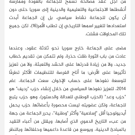
من أجل عقد مصالحة تسمح للجماعة بالعودة وممارسة
أنشطتها الاجتماعية والتعليمية والدينية إلى سوريا حتى دون
أن يكون للجماعة نشاط سياسي، بل إن الجماعة أبدت
استعدادها لتغيير اسمها التاريخي إن تطلب الأمر(16)، لكن جميع
تلك المحاولات فشلت.
مضى على الجماعة خارج سوريا نحو ثلاثة عقود، وعندما
عادت من باب الثورة ظلت حذرة، ولم تتمكن من تقديم خطاب
جديد، ولا من زيادة قدرتها على الحشد والتعبئة، ولا من تعزيز
تأثيرها على الأرض؛ ما أتاح الفرصة للتنظيمات الأكثر تطرفًا
لتوسعة نفوذها على حساب الإخوان. سعت الجماعة، عام
2014، لتعزيز نفوذها السياسي من خلال إنشاء حزب "رديف" هو
"حزب وعد" (الحزب الوطني للعدالة والدستور)، وهو حزب يتبع
للجماعة، ولكن عضويته ليست محصورة بأعضائها. حزب يحمل
أيديولوجيا أقل "إسلامية" وأكثر "وطنية"، يحرر الجماعة من جهة
من عبء التاريخ الدموي الذي أصابها، ويقلل من أعباء التقيد
بالمبادئ الدينية، ويوسع من قاعدة داعميها وحلفائها. وبالنظر