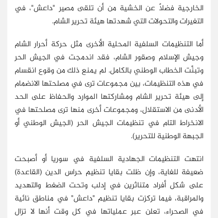
الخارجية فضلًا عن الخشية من أن تلقى مصير "داعش"، في
التغيرات والتحولات التي شهدتها هيئة تحرير الشام.
أما التنظيمات السلفية المحلية الأخرى مثل حركة أحرار الشام
وجيش الإسلام وصقور الشام، فقد اندمجت في الجيش الحر
وتبنَّت الخطاب الوطني بالكامل. لم يمنع ذلك من وقوع انقسام
في هذه التنظيمات، بين مجموعات ترى في مصلحتها الانضمام
إلى هيئة تحرير الشام ومشاركتها الموارد والحفاظ على الحد
الأدنى من الاستقلال، ومجموعات أخرى منها ترى مصلحتها في
الانخراط التام في تنظيمات الجيش الحر (الجيش الوطني أو
الجبهة الوطنية للتحرير).
انتهت التنظيمات الجهادية السلفية في سوريا أو أصبحت
ضعيفة للغاية، وإن ظلت بقايا تنظيم حراس الدين (القاعدة)
على شكل أفراد متناثرين في إدلب وتحت الضغط والتهديد
والمراقبة، فيما تركزت بقايا تنظيم "داعش" في مناطق نائية
في الصحراء، تعلن عبر عملياتها في كل وقت أنها لا تزال