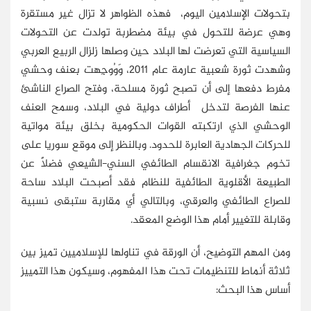
بتحولات الإسلامين اليوم، فهذه الظواهر لا تزال غير مستقرة
وهي عرضة للتحول في بيئة مضطربة تولدت عن التحولات
السياسية التي تعرضت لها البلاد حين وصلها زلزال الربيع العربي
وشهدت ثورة شعبية عارمة عام 2011، وَوُوجِهت بعنف وحشي
مفرط دفعها إلى أن تصبح ثورة مسلحة، وفتح الصراع الناشئ
عنها الفرصة لتدخل أطراف دولية في البلاد، وسمح العنف
الوحشي الذي ارتكبته القوات الحكومية بخلق بيئة مواتية
للحركات الجهادية العابرة للحدود. وبالنظر إلى موقع سوريا على
تخوم جغرافية الانقسام الطائفي السني-الشيعي فضلًا عن
الطبيعة الأقلوية الطائفية للنظام فقد أصبحت البلاد ساحة
للصراع الطائفي والعرقي، وبالتالي أي مقاربة ستبقى نسبية
وقابلة للتغيير أمام هذا الوضع المعقد.
ومن المهم التوضيح، أن الورقة في تناولها للإسلاميين تميز بين
ثلاثة أنماط للتنظيمات تحت هذا المفهوم، وسيكون هذا التمييز
أساس هذا البحث: