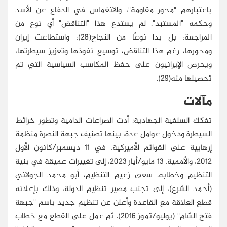
باعتبارهم "محور مقاومة"، والانغماس في الدفاع عن الأسد
وحكمه "المستبد". لم يستدع هذا "التناقض" أي نوع من
المراجعة، بل بدا نوعًا من النجاح(28)، واستطاعت إيران
ومحورها، رغم هذا التناقض، توسيع نفوذها وتعزيز سيطرتها،
ويحرص الإيرانيون على حفظ المكاسب السياسية التي تم
تحصيلها منه(29).
مآلات
تفكك السلفية الجهادية: أدت الصراعات الدامية وتطور خرائط
السيطرة ودخول عوامل عدة، بينها تصنيف جبهة النصرة منظمة
إرهابية على القوائم الأميركية، في 11 ديسمبر/كانون الأول
2012، والأممية، 13 مايو/أيار 2023، إلى تغييرات عميقة في بنية
التنظيم وخطابه. سعى زعيم التنظيم، أبو محمد الجولاني
(أحمد الشرع)، إلى تجنب مصير تنظيم الدولة، وذلك بإعلانه
قطع العلاقة مع القاعدة وأعلن عن تنظيم جديد باسم "جبهة
فتح الشام" (يوليو/تموز 2016). ثم عمل على القطع مع خطاب