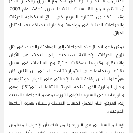
الكثير من هيبتها وتأثيرها في المجتمع السوري. والجدير بالذكر
أن النظام سمح للقبيسيات بالنشاط بدون تحفظ عام 2003،
وقد استفاد من انتشارها السريع، في سياق استخدامه الحركات
والجماعات الدينية في مواجهة مخاطر استهدافه بعد احتلال
العراق.
يمكن فهم انحياز هذه الجماعات إلى المهادنة والحياد، في ظل
نزوع الحركات الإحيائية بطبيعتها إلى البحث عن الأمان
والاستقرار، وقبولها بصفقات جائرة مع السلطات في سبيل
بقائها، ولتحافظ على استمرار نشاطها الديني بين الناس. كان
همُّ علماء الدين وقادة النشاط الإحيائي على الدوام، هو "توسيع
مجال المناورة الذي تمنحه الدولة للنشاط الديني"(15)، وهي
مناورة أدت في السنوات الأولى للثورة، بمعظم الجماعات الدينية
إلى الانزلاق التام للعمل لحساب السلطة ونسيان هموم أتباعها
المؤمنين.
الإسلام السياسي في الثورة: ما من شك بأن الإخوان المسلمين