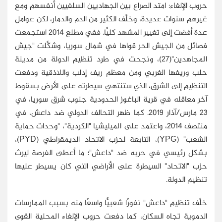
حروب الإلغاء: امتد الصراع بين الجهاديين السلفيين أنفسهم ومع
غيرهم سنوات عديدة، وخلَّف الكثير من الدم والدمار، لكن عوامل
عدة أفضت إلى تغيير المشهد كليًّا. ففي مطلع 2014 استجمعت
فصائل من الجيش الحر قواها في شمال سوريا، وشكَّلت "جيش
المجاهدين"(27)، ونجحت في طرد تنظيم الدولة من مدينة
حلب وريفها الغربي ومن معظم ريف إدلب واللاذقية ودفعت
التنظيم إلى الشرق، الذي ستنتهي سيطرته على الأرض بسقوط
آخر معاقله في قرية الباغوز الحدودية جنوب شرق سوريا، في
23 مارس/آذار 2019. كما ظهر التحالف الدولي ضد داعش، في
منتصف 2014، واعتمد على الميليشيا "الكردية"، "وحدات حماية
الشعب" (
YPG
)، التابعة لحزب الاتحاد الديمقراطي (
PYD
)،
بشكل رئيسي في حربه ضد "داعش"؛ ما أعطى الفرصة ليرث
حزب "الاتحاد" السيطرة على الأراضي التي كان يسيطر عليها
تنظيم الدولة.
خلَّف تنظيم "داعش" نفورًا شعبيًّا واسعًا منه بسبب الممارسات
الدموية تجاه السكان، كما دفعت حروب الإلغاء المحلية القوى