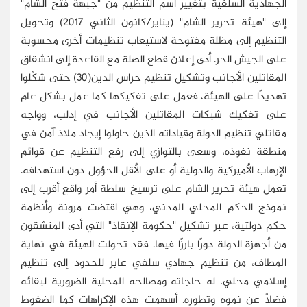
الجهادية السلفية بتغيير اسم التنظيم من "جبهة فتح الشام"
إلى "هيئة تحرير الشام" (يناير/كانون الثاني 2017) وتحويل
التنظيم إلى مظلة مفتوحة لاستيعاب تنظيمات أخرى محسوبة
على الجيش الحر. أدى إعلان قطع الصلة مع القاعدة إلى انشقاق
المقاتلين الأجانب وتشكيل تنظيم حراس الدين(30) حتى شكَّلوا
تهديدًا على الهيئة، فعمل على تفكيكها كما عمل بشكل عام
على تفكيك شبكات المقاتلين الأجانب في إدلب، وواجه
مقاتلي تنظيم الدولة وقياداته الذين حاولوا إيجاد ملاذ آمن في
منطقة نفوذه، وسعى بالتوازي إلى رفع التنظيم عن قوائم
الإرهاب الأميركية والدولية أو على الأقل الحؤول دون استهدافه.
تعمل هيئة تحرير الشام على ترسيخ سلطة أمر واقع أقرب إلى
نموذج الحكم المحلي المدني، وهي اقتضت مرونة وأنظمة
حكم دولتية، عبر تشكيل "حكومة الإنقاذ" التي أدى المنشقون
من أجهزة الدولة دورًا بارزًا فيها. فقد تحولت الهيئة في نهاية
المطاف، من تنظيم جهادي سلفي عابر للحدود إلى تنظيم
إسلامي محلي، له حاجاته ومصالحه المحلية الضرورية لبقائه
فضلًا عن نموه وتطوره. أسهمت هذه الإكراهات كما الضغوط