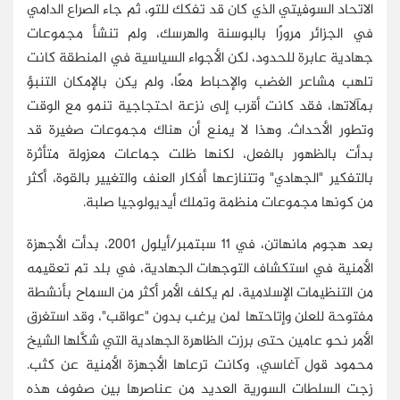
الاتحاد السوفيتي الذي كان قد تفكك للتو، ثم جاء الصراع الدامي
في الجزائر مرورًا بالبوسنة والهرسك، ولم تنشأ مجموعات
جهادية عابرة للحدود، لكن الأجواء السياسية في المنطقة كانت
تلهب مشاعر الغضب والإحباط معًا، ولم يكن بالإمكان التنبؤ
بمآلاتها، فقد كانت أقرب إلى نزعة احتجاجية تنمو مع الوقت
وتطور الأحداث. وهذا لا يمنع أن هناك مجموعات صغيرة قد
بدأت بالظهور بالفعل، لكنها ظلت جماعات معزولة متأثرة
بالتفكير "الجهادي" وتتنازعها أفكار العنف والتغيير بالقوة، أكثر
من كونها مجموعات منظمة وتملك أيديولوجيا صلبة.
بعد هجوم مانهاتن، في 11 سبتمبر/أيلول 2001، بدأت الأجهزة
الأمنية في استكشاف التوجهات الجهادية، في بلد تم تعقيمه
من التنظيمات الإسلامية، لم يكلف الأمر أكثر من السماح بأنشطة
مفتوحة للعلن وإتاحتها لمن يرغب بدون "عواقب"، وقد استغرق
الأمر نحو عامين حتى برزت الظاهرة الجهادية التي شكَّلها الشيخ
محمود قول آغاسي، وكانت ترعاها الأجهزة الأمنية عن كثب.
زجت السلطات السورية العديد من عناصرها بين صفوف هذه