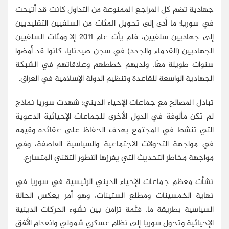
جهادية تضم كل المراجع الممنوعة من التداول كانت قد أُتيحت
في سوريا؛ ما أدى إلى تحويل المئات من السلفيين التقليديين
إلى جهاديين سلفيين، فلم يأت عام 2011 إلا ومئات السلفيين
الجهاديين (القدماء والجدد) في سجن صيدنايا، كانوا قد أمضوا
سنوات طويلة معًا، ولديهم خططهم وعلاقاتهم في الشبكة
الجهادية الواسعة للقاعدة وتنظيم الدولة الإسلامية في العراق.
تبادل المصالح مع جماعات الإحياء الديني: شهدت سوريا نماذج
لم تكن مألوفة في الدول الأخرى للجماعات الإحيائية الدعوية
التي تنشط في المجتمع بهدف الحفاظ على عقائده وقيمه
في مواجهة التحولات الاجتماعية والسياسية العاصفة، وفي
مواجهة مخاطر التحديث التي يفرزها التطور التقني المتسارع.
نشأت معظم جماعات الإحياء الديني الرئيسية في سوريا في
نهاية الخمسينات ومطلع الستينات، وهو أمر يعكس الحالة
السياسية بطريقة ما، فثمة تزامن بين نشوء الحركات الدينية
الإحيائية وتحول سوريا إلى نظام عسكري شمولي وانعدام الأفق