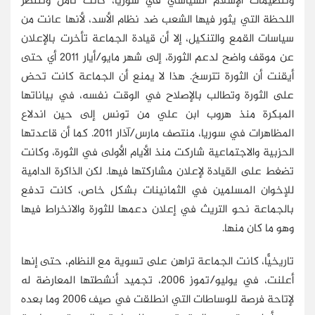
وتنظيمات الإسلام السياسي في سوريا، كانت تأمل وتنتظر
اللحظة التي يثور فيها الشعب ضد نظام الأسد، لأنها عانت من
سياسات القمع والتنكيل، إلا أن قيادة الجماعة تأخرت بالإعلان
عن موقف واضح لدعم الثورة، إلى شهر مايو/أيار 2011 أي حتى
أيقنت أن الثورة تترسخ. هذا لا يمنع أن الجماعة كانت تحض
على الثورة وتطالب بالإصلاح في الوقت نفسه، في بياناتها
المبكرة منذ هروب ابن علي من تونس إلى حين اندلاع
المظاهرات في سوريا، منتصف مارس/آذار 2011. كما أن قاعدتها
الحزبية والاجتماعية شاركت منذ الأيام الأولى في الثورة، وكانت
تضغط على القيادة لإعلان مشاركتها فيها. لكن الذاكرة الدامية
للإخوان المسلمين في الثمانينات بشكل خاص، كانت تدفع
بالجماعة نحو التريث في إعلان دعمها للثورة والانخراط فيها
وهو ما كان منها.
تاريخيًّا، كانت الجماعة تراهن على تسوية مع النظام، حتى إنها
أعلنت، في يوليو/تموز 2006، تجميد أنشطتها المعارضة له
لإتاحة فرصة للوساطات التي انطلقت في صيف 2006 وما بعده