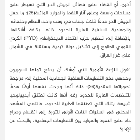
أخرى، أي القضاء على فصائل الجيش الحر التي تسيطر على
مساحات واسعة وعلى آبار النفط والموارد المائية(25)؛ ما جعل
الجيش الحر هدفًا لثلاث جهات في وقت واحد: النظام وحلفائه،
والجهادية السلفية العابرة للحدود ذاتها بكافة أشكالها،
بالإضافة إلى تنظيم حزب الاتحاد الديمقراطي (
PYD
) الكردي
القومي الطامح إلى تشكيل دولة كردية مستقلة في الشمال
على غرار العراق.
تغول النزعة الأممية التي أوشك أن يدفع ثمنها السوريون
وحدهم، دفع التنظيمات السلفية الجهادية المحلية إلى مراجعة
تصوراتها العقدية(26)؛ ذلك أنها وجدت نفسها أيضًا هدفًا
للتنظيمات العابرة للحدود رغم أنها كانت تعتنق أيديولوجيا
شبيهة بتلك التي تعتنقها العابرة للحدود، فانتهى المشهد
المحلي في السنوات الثلاث الأولى للثورة، إلى انقسام وصراع
دام على النفوذ والموارد بين التنظيمات الجهادية، والبحث عن
الإمارة.