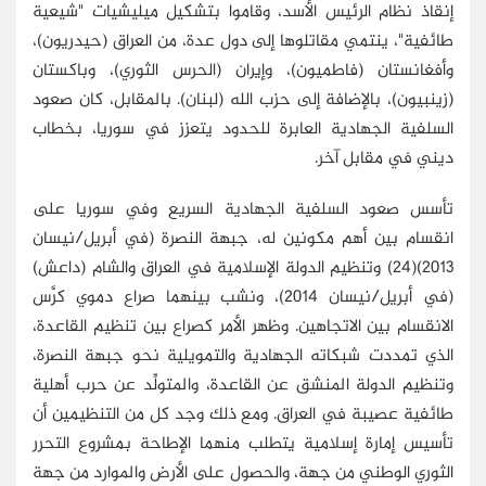
إنقاذ نظام الرئيس الأسد، وقاموا بتشكيل ميليشيات "شيعية
طائفية"، ينتمي مقاتلوها إلى دول عدة، من العراق (حيدريون)،
وأفغانستان (فاطميون)، وإيران (الحرس الثوري)، وباكستان
(زينبيون)، بالإضافة إلى حزب الله (لبنان). بالمقابل، كان صعود
السلفية الجهادية العابرة للحدود يتعزز في سوريا، بخطاب
ديني في مقابل آخر.
تأسس صعود السلفية الجهادية السريع وفي سوريا على
انقسام بين أهم مكونين له، جبهة النصرة (في أبريل/نيسان
2013)(24) وتنظيم الدولة الإسلامية في العراق والشام (داعش)
(في أبريل/نيسان 2014)، ونشب بينهما صراع دموي كرَّس
الانقسام بين الاتجاهين. وظهر الأمر كصراع بين تنظيم القاعدة،
الذي تمددت شبكاته الجهادية والتمويلية نحو جبهة النصرة،
وتنظيم الدولة المنشق عن القاعدة، والمتولِّد عن حرب أهلية
طائفية عصيبة في العراق. ومع ذلك وجد كل من التنظيمين أن
تأسيس إمارة إسلامية يتطلب منهما الإطاحة بمشروع التحرر
الثوري الوطني من جهة، والحصول على الأرض والموارد من جهة