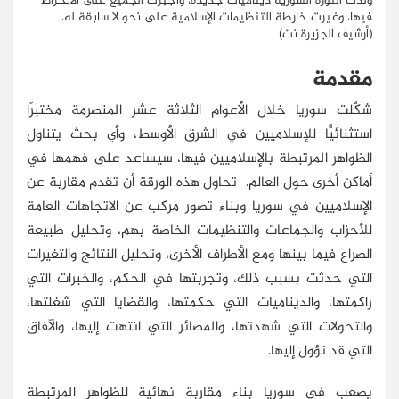
ولَّدت الثورة السورية ديناميات جديدة، وأجبرت الجميع على الانخراط
فيها، وغيرت خارطة التنظيمات الإسلامية على نحو لا سابقة له.
(أرشيف الجزيرة نت)
مقدمة
شكَّلت سوريا خلال الأعوام الثلاثة عشر المنصرمة مختبرًا
استثنائيًّا للإسلاميين في الشرق الأوسط، وأي بحث يتناول
الظواهر المرتبطة بالإسلاميين فيها، سيساعد على فهمها في
أماكن أخرى حول العالم. تحاول هذه الورقة أن تقدم مقاربة عن
الإسلاميين في سوريا وبناء تصور مركب عن الاتجاهات العامة
للأحزاب والجماعات والتنظيمات الخاصة بهم، وتحليل طبيعة
الصراع فيما بينها ومع الأطراف الأخرى، وتحليل النتائج والتغيرات
التي حدثت بسبب ذلك، وتجربتها في الحكم، والخبرات التي
راكمتها، والديناميات التي حكمتها، والقضايا التي شغلتها،
والتحولات التي شهدتها، والمصائر التي انتهت إليها، والآفاق
التي قد تؤول إليها.
يصعب في سوريا بناء مقاربة نهائية للظواهر المرتبطة