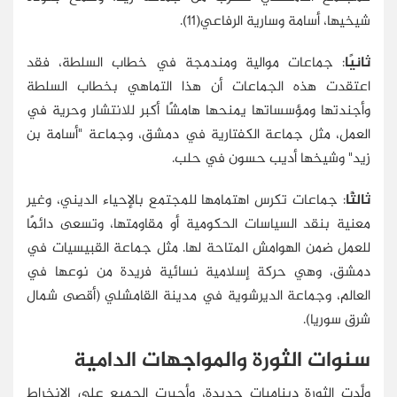
شيخيها، أسامة وسارية الرفاعي(11).
ثانيًا
: جماعات موالية ومندمجة في خطاب السلطة، فقد
اعتقدت هذه الجماعات أن هذا التماهي بخطاب السلطة
وأجندتها ومؤسساتها يمنحها هامشًا أكبر للانتشار وحرية في
العمل، مثل جماعة الكفتارية في دمشق، وجماعة "أسامة بن
زيد" وشيخها أديب حسون في حلب.
ثالثًا
: جماعات تكرس اهتمامها للمجتمع بالإحياء الديني، وغير
معنية بنقد السياسات الحكومية أو مقاومتها، وتسعى دائمًا
للعمل ضمن الهوامش المتاحة لها. مثل جماعة القبيسيات في
دمشق، وهي حركة إسلامية نسائية فريدة من نوعها في
العالم، وجماعة الديرشوية في مدينة القامشلي (أقصى شمال
شرق سوريا).
سنوات الثورة والمواجهات الدامية
ولَّدت الثورة ديناميات جديدة، وأجبرت الجميع على الانخراط