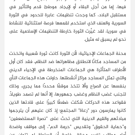
فيها، إما من أجل البقاء أو لإيجاد موطئ قدم والتأثير في
مستقبل البلاد، كما وجدت تنظيمات عابرة للحدود في الثورة
السورية والعنف الذي استخدم لقمعها فرصة استثنائية للنشاط
في سوريا، لقد غيَّرت الثورة خارطة التنظيمات الإسلامية على
نحو لم يسبق له مثيل.
محنة الجماعات الإحيائية: لأن الثورة كانت ثورة شعبية واتخذت
من المساجد مكانًا لانطلاق مظاهراتها ضد النظام، فقد كان أول
الأطراف المتأثرة هي الجماعات المنخرطة في الإحياء الديني
والتي تمثل المساجد مراكز أنشطتها. حاولت هذه الجماعات النأي
بنفسها عن الصراع وألا تتخذ موقفًا محددًا مما يجري، وذلك
لتجنب غضب النظام وغضب جمهورها، إلا أنها لم تصمد طويلًا.
فقواعد هذه الحركات شكلت ضغطًا كبيرًا على قادتها الذين
كانوا يمارسون دور "رعاة" المجتمع؛ إذ كان عليهم أن يترجموا
مبادئهم والقيم الدينية التي تحث على "نصرة المستضعفين"
و"حماية الحقوق" وتقديس "حرمة الدم"، إلى مواقف واضحة