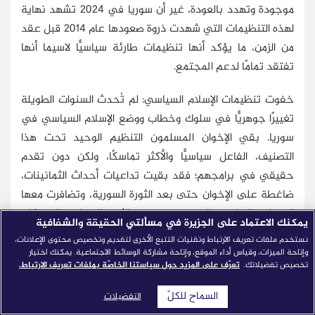
موجودة وتهدد بالعودة، غير أن سوريا في 2024 تشهد نهاية
لهذه التنظيمات التي شهدت ذروة صعودها عام 2014 قبل عقد
من الزمن، ما يؤكد أنها تنظيمات طارئة سياسيًّا لاسيما أنها
تفتقد تمامًا لدعم المجتمع.
خفوت تنظيمات الإسلام السياسي: لم تُحدث السنوات الطويلة
تغييرًا جوهريًّا في سلوك وخطاب ووضع الإسلام السياسي في
سوريا. بقي الإخوان المسلمون التنظيم الوحيد تحت هذا
التصنيف، الفاعل سياسيًّا والأكثر تماسكًا، ولكن دون تقدم
حقيقي في برامجهم؛ فقد بقيت تداعيات أحداث الثمانينات،
ضاغطة على الإخوان حتى بعد الثورة السورية، وتضافرت معها
التحولات الإقليمية التي جرت بسبب الثورة المضادة والتي كان
يمكنك الاعتماد على الجزيرة في مسألتي الحقيقة والشفافية
مركزها مواجهة الإسلام السياسي وإضعاف الإخوان المسلمين،
نستخدم ملفات تعريف الارتباط وتقنيات التتبع الأخرى لتقديم وتخصيص محتوى الإعلانات،
بالإضافة إلى سنوات الحرب الدامية واستمرار الأزمة السورية.
وإتاحة الميزات، وقياس أداء الموقع، وإتاحة مشاركة الوسائط الاجتماعية. يمكنك اختيار
تخصيص تفضيلاتك.
تعرّف على المزيد حول سياستنا الخاصّة بملفات تعريف الارتباط.
أنشأ إخوان سوريا تنظيمات عسكرية صغيرة في نهاية عام
السماح للكلّ
التفضيلات
2013 تحت اسم "الدرع" (مضافًا إليه اسم المدينة)، ثم أنشؤوا