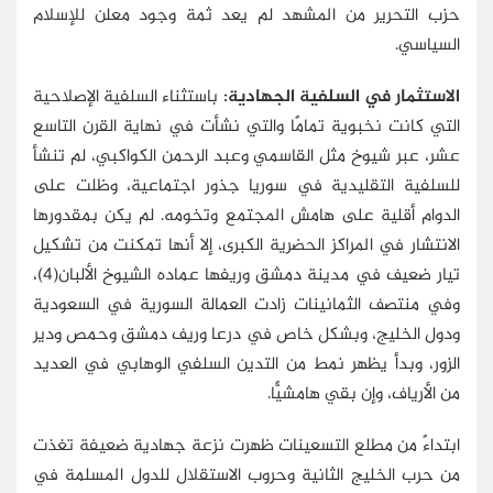
حزب التحرير من المشهد لم يعد ثمة وجود معلن للإسلام
السياسي.
الاستثمار في السلفية الجهادية:
باستثناء السلفية الإصلاحية
التي كانت نخبوية تمامًا والتي نشأت في نهاية القرن التاسع
عشر، عبر شيوخ مثل القاسمي وعبد الرحمن الكواكبي، لم تنشأ
للسلفية التقليدية في سوريا جذور اجتماعية، وظلت على
الدوام أقلية على هامش المجتمع وتخومه. لم يكن بمقدورها
الانتشار في المراكز الحضرية الكبرى، إلا أنها تمكنت من تشكيل
تيار ضعيف في مدينة دمشق وريفها عماده الشيوخ الألبان(4)،
وفي منتصف الثمانينات زادت العمالة السورية في السعودية
ودول الخليج، وبشكل خاص في درعا وريف دمشق وحمص ودير
الزور، وبدأ يظهر نمط من التدين السلفي الوهابي في العديد
من الأرياف، وإن بقي هامشيًّا.
ابتداءً من مطلع التسعينات ظهرت نزعة جهادية ضعيفة تغذت
من حرب الخليج الثانية وحروب الاستقلال للدول المسلمة في