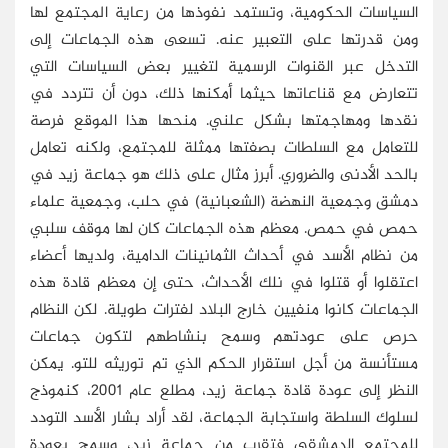
السياسات الحكومية، وتستمد نفوذها من رعاية المجتمع لها
ومن قدرتها على التعبير عنه. تسعى هذه الجماعات إلى
التدخل عبر القنوات الرسمية لتغيير بعض السياسات التي
تتعارض مع قناعاتها حيثما أمكنها ذلك، دون أن تتردد في
نقدها ومهاجمتها بشكل علني. منحها هذا الموقع فرصة
للتعامل مع السلطات بصفتها ممثلة للمجتمع، ولكنه تعامل
بالحد الأدنى والضروري. أبرز مثال على ذلك هو جماعة زيد في
دمشق وجمعية النهضة (الشعبانية) في حلب، وجمعية علماء
حمص في حمص. معظم هذه الجماعات كان لها موقف سلبي
من نظام الأسد في أحداث الثمانينات الدامية، ولديها أعضاء
اعتقلوا أو قتلوا في نلك الأحداث، حتى إن معظم قادة هذه
الجماعات كانوا منفيين خارج البلاد لفترات طويلة. لكن النظام
حرص على عودتهم وسمح بنشاطهم لتكون جماعات
مستأنسة من أجل استقرار الحكم الذي تم توريثه للتو. يمكن
النظر إلى عودة قادة جماعة زيد، مطلع عام 2001، كنموذج
لسلوك السلطة واستجابة الجماعة، لقد أراد بشار الأسد التودد
للمجتمع الدمشقي فتقرب من جماعة زيد، وسمح بعودة