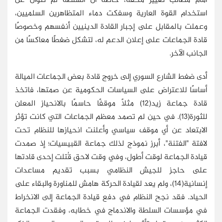
أمام مطالب تغيير محقة، خاصة أن السلطة لم تتوان عن
استخدام القوة العارية وسفكت دماء المتظاهرين السلميين،
وعملت بالمقابل على إجبار القادة الدينيين أنفسهم وخصوصًا
قادة الجماعات على إعلان الدعم له، لتشكل ضغطًا معاكسًا من
الجانب الآخر.
أدى ضغط الشارع السوري إلى خروج قادة بعض الجماعات الميالة
أساسًا للاعتراض على السياسات الحكومية عن صمتها، فاتخذ
قادة جماعة زيد(12) مثلًا موقفًا حاسمًا بالانحياز المعلن
للثورة(13). في حين لم تصمد معظم الجماعات التي كانت تؤثر
الابتعاد عن أي موقف سياسي وأعلنت انحيازها للنظام تحت
لافتة "الفتنة"، أبرز نموذج لذلك جماعة القبيسيات؛ إذ صمدت
قيادة الجماعة لوقت أطول، وفي وقت لاحق قُتلت إحدى قادتها
على حاجز للجيش النظامي بسبب تقديم مساعدات
إنسانية(14)، ولم يعد لقيادة الحركة هامش للمناورة والبقاء على
الحياد. فقد نجح النظام في دفع قيادة الجماعة إلى الانخراط
في مؤسسات السلطة والاندماج في خطابه، وفقدت الجماعة