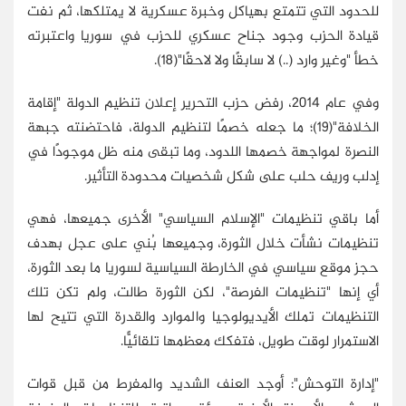
للحدود التي تتمتع بهياكل وخبرة عسكرية لا يمتلكها، ثم نفت
قيادة الحزب وجود جناح عسكري للحزب في سوريا واعتبرته
خطأ "وغير وارد (..) لا سابقًا ولا لاحقًا"(18).
وفي عام 2014، رفض حزب التحرير إعلان تنظيم الدولة "إقامة
الخلافة"(19)؛ ما جعله خصمًا لتنظيم الدولة، فاحتضنته جبهة
النصرة لمواجهة خصمها اللدود، وما تبقى منه ظل موجودًا في
إدلب وريف حلب على شكل شخصيات محدودة التأثير.
أما باقي تنظيمات "الإسلام السياسي" الأخرى جميعها، فهي
تنظيمات نشأت خلال الثورة، وجميعها بُني على عجل بهدف
حجز موقع سياسي في الخارطة السياسية لسوريا ما بعد الثورة،
أي إنها "تنظيمات الفرصة"، لكن الثورة طالت، ولم تكن تلك
التنظيمات تملك الأيديولوجيا والموارد والقدرة التي تتيح لها
الاستمرار لوقت طويل، فتفكك معظمها تلقائيًّا.
"إدارة التوحش": أوجد العنف الشديد والمفرط من قبل قوات