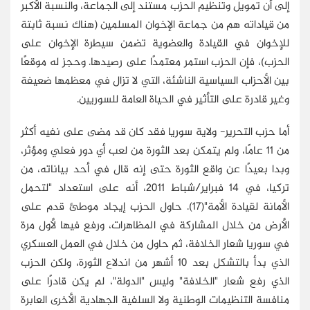
إلى أن تمويل وتنظيم الحزب مستند إلى الجماعة، والنسبة الأكبر
من قياداته هم من جماعة الإخوان المسلمين (هناك نسبة ثابتة
للإخوان في القيادة والعضوية تضمن سيطرة الإخوان على
الحزب)، فإن الحزب استمر معتمدًا على رصيدها. وحجز له موقعًا
بين الأحزاب السياسية الناشئة، التي لا تزال في معظمها ضعيفة
وغير قادرة على التأثير في الحياة العامة للسوريين.
أما حزب التحرير- ولاية سوريا فقد كان قد مضى على نفيه أكثر
من 11 عامًا، ولم يتمكن بعد الثورة من لعب أي دور فعلي ومؤثر،
وبدا بعيدًا عن واقع الثورة حتى إنه قال في أحد بياناته، من
تركيا، في 14 فبراير/شباط 2011، أنه على استعداد "لتحمل
الأمانة لقيادة الأمة"(17). حاول الحزب إيجاد موطئ قدم على
الأرض من خلال المشاركة في المظاهرات، ورفع فيها لأول مرة
في سوريا شعار الخلافة، ثم حاول من خلال في العمل العسكري
الذي بدأ بالتشكل بعد 10 أشهر من اندلاع الثورة، ولكن الحزب
الذي رفع شعار "الخلافة" وليس "الدولة"، لم يكن قادرًا على
منافسة التنظيمات الوطنية ولا السلفية الجهادية الأخرى العابرة