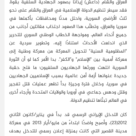
العراق والشام (داعش) إيذانًا بصعود الجهادية السلفية بقوة.
فقد سيطر تنظيم الدولة الإسلامية في العراق والشام على نحو
ثلث الأراضي السورية، واحتل مدنًا ومحافظات بأكملها في
سوريا والعراق، وتطلَّب هذا الصعود اجتذاب مقاتلين أجانب من
جميع أنحاء العالم، ومواجهة الخطاب الوطني السوري للتحرير
الذي اندلعت الأحداث استنادًا إليه، وتطوير سردية عن
"المظلومية السنية" لتحويل المعركة من معركة وطنية إلى
معركة أممية بين "الإسلام" و"الكفر". بدا الأمر كما لو أن الثورة
السورية انتهت وورثها الجهاديون السلفيون؛ ما فتح حقبة
جديدة عنوانها أزمة أمن عالمية بسبب الإسلاميين الجهاديين
في سوريا، وخلال فترة وجيزة بدأ تظهر عمليات قتل تفجير
وقتل ودهس جماعي في أوروبا والولايات المتحدة وأرجاء أخرى
في العالم تبنَّاها تنظيم الدولة.
كان التدخل الإيراني الرسمي قد بدأ في يناير/كانون الثاني
2012(23)، وأصبح واضحًا ابتداءً من مايو/أيار 2013 في معركة
مدينة القصير التي كانت بمنزلة إعلان رسمي للتدخل بهدف