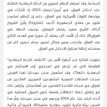
الجماعة. وقد استفاد النظام السوري من الحالة الجهادية الناشئة
عند احتلال العراق، في أبريل/نيسان 2003؛ إذ شاركت في
مواجهة القوات الأميركية في العراق، حتى إن النظام استصدر
فتوى من مفتي الجمهورية (أحمد كفتارو)(5) وأبرز الشيوخ
آنذاك، الشيخ سعيد رمضان البوطي، بوجوب الجهاد في
العراق(6). ذلك أن الأسد كان يعتقد أن سوريا هي الهدف التالي
بعد العراق، ولتجنب مصير مماثل لمصير صدام حسين كان من
مصلحته إعاقة استقرار الاحتلال في العراق.
تطورت الفكرة لدى أجهزة الأمن من "اكتشاف النزعة الجهادية"
الغامضة التي قد تزدهر في المجتمع، إلى الاستثمار في
الجهادية ذاتها(7)، وقد استُعمل سجن صيدنايا لهذا الغرض.
سجنت السلطات السورية المتطوعين السوريين العائدين من
العراق، مع سجناء القاعدة القادمين من أفغانستان، وتزامن ذلك
مع إطلاق حملة اعتقالات واسعة لذوي الميول السلفية في
أنحاء البلاد منذ عام 2004 وزجهم في سجن صيدنايا. وفَّر هذا
السجن بيئة فكرية لتوليد جهادية سلفية(8)، لاسيما أن مكتبة