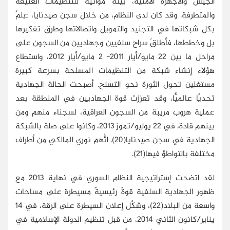
الجيش والأجهزة الأمنية، بيئة مواتية للتنظيمات العنيفة
والمتطرفة. وقد كان لدى النظام، من خلال سجن صيدنايا، عِلمٌ
بكل شبكاتها في التجنيد والتمويل واتصالاتها وطرق تفكيرها
بل وخططها، فأطلقَ سراح سلفيين وجهاديين من السجون على
مراحل ما بين 22 مايو/أيار 2011- 2 مايو/أيار 2012، واستطاع
هؤلاء إنشاء شبكة من التنظيمات المسلحة بسرعة كبيرة
مستغلين تحول الثورة نحو التسلح. أصبحت الحالة الجهادية
تحديًا عالميًّا، وقد تعززت قوة الجهاديين في المنطقة بعد
عملية هروب مريبة من السجون العراقية، لسجناء منهم ومن
بينهم قادة، في 22 يوليو/تموز 2013، وكانوا على صلة بالشبكة
الجهادية في سجن صيدنايا(20). اتُّهم نوري المالكي من أطراف
مختلفة بالتواطؤ فيها(21).
لقد اتضحت إستراتيجية النظام السوري في نهاية 2013 مع
ظهور الجهادية السلفية قوةً رئيسيةً مسيطرة على مساحات
واسعة من البلاد(22)، وشكَّل إعلان السيطرة على الرقة، في 14
يناير/كانون الثاني 2014، من قبل تنظيم الدولة الإسلامية في