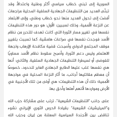
السورية إلى تبني خطاب سياسي أكثر وطنية واعتدالًا. وقد
تبنَّى العديد من التنظيمات الجهادية السلفية المحلية مراجعات
أفضت إلى تحول العديد منها نحو خطاب وطني، وإلى الابتعاد
عن النزعة الأممية، وذلك لسببين: الأول: هو دور هذه التنظيمات
نفسها في تغيير مسار الثورة التي كانت تهدف للتحرر من نظام
الأسد فوجدت نفسها في صراعات هامشية. كما تسببت بتغيير
موقف المجتمع الدولي وأصبحت قضية مكافحة الإرهاب واجهة
الاهتمام وليس دعم الثورة، وأصبح سقوط نظام الأسد مساويًا
للفوضى أو لسيطرة التنظيمات الجهادية السلفية. والثاني: أنها
هي نفسها غلب عليها الطابع الجهادي العابر للحدود، خصوصًا
أن معظم مقاتليها أجانب، ما أثار النزعة المحلية في مواجهة
الأممية؛ ذلك أن هذه التنظيمات؛ هي أولى من تلك الأجنبية في
الأرض ومواردها لأنهم أهلها وأحق بها.
على جانب "التنظيمات الشيعية"، ترتب على مشاركة حزب الله
و"الميليشيات الشيعية" بقيادة الحرس الثوري الإيراني نشوء
تناقض بين الأجندة السياسية المعلنة من إيران وحزب الله