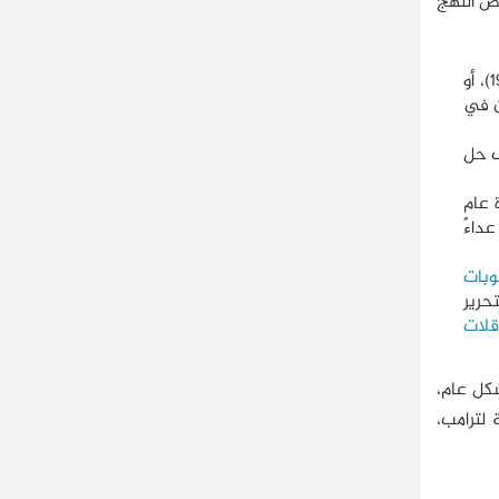
ص النهج
" (1985-1987)، أو
ن في
 2015، بهدف حل
ة عام
داءً
وبات
حریر
قلات
شكل عام،
 لترامب،