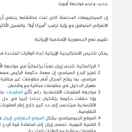
جديد، وعدم مواجهة أوروبا.
إن السيناريوهات المحتملة التي تمت مناقشتها ينبغي أن ت
الانعزالي المتوافق مع رؤية ترامب "أميركا أولا"، والفصيل الأك
تقييم نهج الجمهورية الإسلامية الإيرانية:
يمكن تلخيص الاستراتيجية الإيرانية تجاه الولايات المتحدة في 
البراغماتية: تتبنى إيران نهجًا براغماتيًا في مواجهة ال
تعزيز الردع السياسي: إن مهمة حكومة الرئيس مس
سياسي، بما يفتح المجال أمام مفاوضات غير مباشرة
طهران الدخول في مفاوضات مباشرة مع واشنطن.
مواجهة العقوبات الاقتصادية: رغم تأثير
العقوبات
على 
وإذا حققت حكومة بزشكیان نجاحا کبیرا في حل معضل
الاقتصادیة سيتحسن إلی حد کبیر خارج إطار العقوبا
التفاوضية.
الموقع الجيوسياسي: يشكل
الموقع الجغرافي لإيران
مي
القضية النووية: تسعى إيران إلى استعادة قوة الردع 
مفاوضات مباشرة مع الولايات المتحدة.