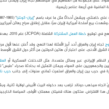
د سواء، على مجموعة من المفاهيم في سياستهم تجاه إيران. ويمكن تلخي
ة الماضية في أربعة عناصر رئيسية:
إيران-كونترا
 وشهدت بيع أسلحة أميركية لإيران سرًا، مقابل إطلاق سراح رهائن أميركيي
خطة العمل المشتركة
الشاملة (JCPOA) عام
وج
تجاه إيران والعراق أحد أبرز الأمثلة لهذا النهج، وقد أُعلن عنها لأول مر
الشرق الأدنی، على اعتبار أن هاتين الدولتين من أكثر دول الشرق الأوسط ع
العق
یین والجمهوریین على السواء، ويمكن التمثيل له بحادثة صحراء "طبس" لت
شرة في حرب بين إيران والعراق استمرت ثماني سنوات، إلى جانب
حرب نا
يّ اتجاه سيذهب دونالد ترامب بعد دخوله البيت الأبيض لولاية ثانية. وب
هذا الافتراض، ستكون هناك قضيتان مهمتان: الأولى، السياسة الخارجية