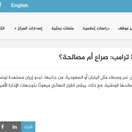
English
ر موقف
دراسات إعلامية
ملفات بحثية
إصدارات المركز
الك
 ترامب: صراع أم مصالحة؟
 عبر وسطاء مثل اليابان أو السعودية. من جانبها، تبدو إيران مستعدة لوضع
ا الوطنية. مع ذلك، يبقى القرار النهائي مرهونًا بتوجهات الإدارة الأمي
شارك