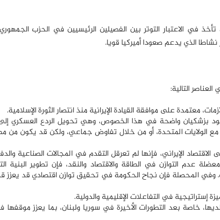
أخذ في الاعتبار التوتر بين الفصيلين الرئيسيين في الحزب الجمهوري،
ثر نشاطا الذي يدعم صعودا أميركيا قويا.
العناصر التالية:
أزمات، معتمدة على موافقة القيادة الإيرانية منذ انتصار الثورة الإسلامية.
عود بزشكيان واضحة في هذا الخصوص، وهي تحويل الردع العسكري إلى
 مع الولايات المتحدة، أو من خلال تفاوض جماعي، ولكن قد يكون من م
الاقتصاد الإيراني، فإنها لم تعرقل التقدم في المجالات الصناعية والدفا
ة عدم التوازن في الطاقة والاقتصاد والنقد، فإن تطوير البنیة الت
ت. وفي المحصلة فإن نجاح الحكومة في تحقيق توازن اقتصادي قد يعزز قد
زة إستراتيجية في التفاعلات الإقليمية والدولية.
لديها، خاصة بعد التطورات الأخيرة في سوريا ولبنان، بما يعزز موقفها ف