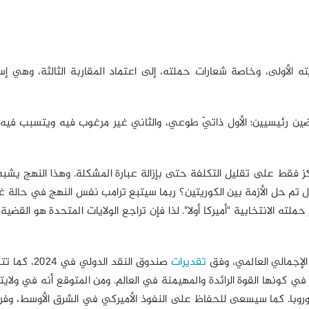
 الأولى، وخاصة شعارات حملته، إلى اعتماد المقاربة الثالثة، وهي إس
وضين رئيسيين؛ الأول ذاتيّ طوعي، والثاني غير مرغوب فيه ويتسبب فيه
كز فقط على تقليل التكلفة حتى بإزالة عبارة المشكلة. وهذا النهج يشبه 
ل المطروح: هل تم حل الأزمة بين الكوريتين؟ ربما سيتبع ترامب نفس النهج في حالة غ
ته الانتخابية "أميركا أولا". لذا فإن تراجع الولايات المتحدة هو القضية 
تقديرات
صندوق النقد الدولي 
ر بلاده في كونها القوة الرائدة والمهيمنة في العالم. ومن المتوقع أنه في ولايته
وروبا. كما سيسعى للحفاظ على النفوذ الأميركي في الشرق الأوسط، وف