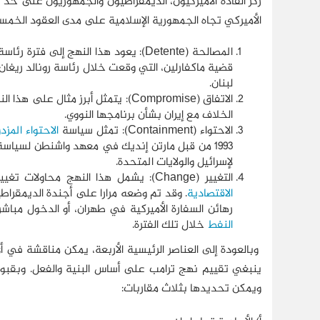
ركز القادة الأميركيون، الدیمقراطیون والجمهوریون علی ح
الأميركي تجاه الجمهورية الإسلامية على مدى العقود الخمس
المصالحة (Detente): يعود هذا النهج إلى فترة رئاسة علي خامنئي، ويشمل أحداثًا مثل ما عرف باسم "
قضية ماكفارلين، التي وقعت خلال رئاسة رونالد ريغان
لبنان.
الاتفاق (Compromise): يتمثل أبرز مثال على هذا النهج في توقيع
الخلاف مع إيران بشأن برنامجها النووي.
الاحتواء (Containment): تمثل سياسة
الاحتواء المزد
1993 من قبل مارتن إنديك في معهد واشنطن لسیاسة 
لإسرائیل والولايات المتحدة.
التغيير (Change): يشمل هذا النهج محاولات تغيير النظام الإيراني عبر وسائل متعددة، مثل التدخلات العسكرية أو
الاقتصادية
. وقد تم وضعه مرارا علی أجندة الدیمقراط
رهائن السفارة الأميرکیة في طهران، أو الدخول مبا
النفط
خلال تلك الفترة.
وبالعودة إلى العناصر الرئيسية الأربعة، يمكن مناقشة في أ
ينبغي تقييم نهج ترامب على أساس البنية والفعل. وبقبول 
ويمكن تحديدها بثلاث مقاربات: