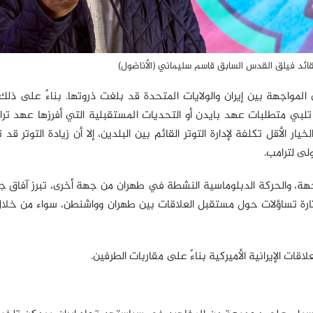
 لقائد فيلق القدس السابق قاسم سليماني (الأناضول)
المواجهة بين إيران والولايات المتحدة قد بلغت ذروتها. بناءً على ذلك
تلبي متطلبات عهد بايدن أو التحديات المستقبلية التي أفرزها عهد تر
الأقل تكلفة لإدارة التوتر القائم بين البلدين، إلا أن زيادة التوتر قد 
لى لترامب.
هة، والحركة الدبلوماسية النشطة في طهران من جهة أخرى، تبرز آفاق ج
إثارة تساؤلات حول مستقبل العلاقات بين طهران وواشنطن، سواء من خلال
ات الإيرانية الأميركية بناءً على مقاربات الطرفين.