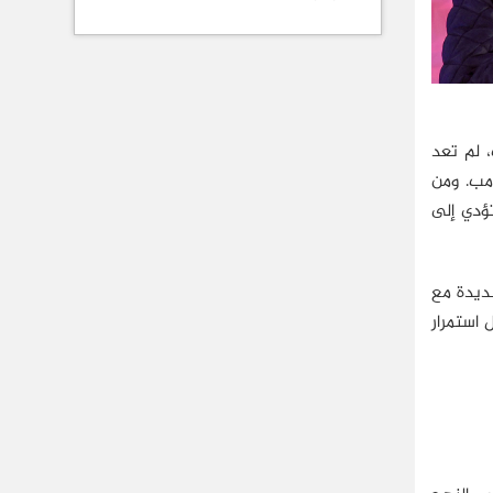
، لم تعد
امب. ومن
تؤدي إلى
ديدة مع
 استمرار