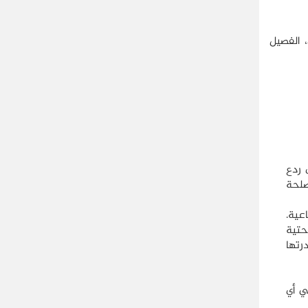
 الفصيل
 ردع
صلحة
عية.
حتیة
رتها
ي أي