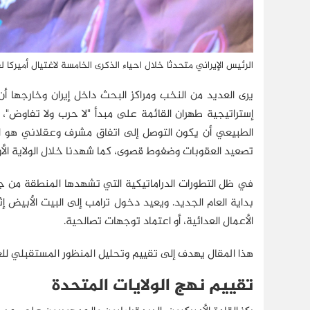
الرئيس الإيراني متحدثا خلال احياء الذكرى الخامسة لاغتيال أميركا
يرى العديد من النخب ومراكز البحث داخل إيران وخارجها أن 
إستراتيجية طهران القائمة على مبدأ "لا حرب ولا تفاوض"، 
الطبيعي أن يكون التوصل إلى اتفاق مشرف وعقلاني هو الخيار 
تصعيد العقوبات وضغوط قصوى، كما شهدنا خلال الولاية الأو
في ظل التطورات الدراماتيكية التي تشهدها المنطقة من ج
بداية العام الجديد. ويعيد دخول ترامب إلى البيت الأبيض 
الأعمال العدائية، أو اعتماد توجهات تصالحية.
هذا المقال يهدف إلى تقييم وتحليل المنظور المستقبلي للعلاق
تقييم نهج الولايات المتحدة