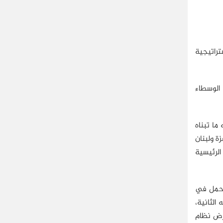
تراتيجية
 الوسطاء
ما تبناه
زة ولبنان
الرئيسية
في 2024، كما تتحمل في
 الثانية،
رض نظام