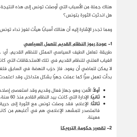
هناك جملة من الأسباب التي أوصلت تونس إلى هذه النتيجة، ول
هل اندثرت الثورة بتونس؟
ومما تجدر الإشارة إليه أن هنالك أسبابًا هيأت لفوز نداء تون
1-
عودة رموز النظام القديم للعمل السياسي
طريقة تعامل الطيف السياسي الممثل للنظام القديم، أي: ح
الغياب العلني للنظام القديم في تلك الاستحقاقات التي كا
لا يمكن للماضي أن يعود. فاز حزب النهضة في السابق فتغير 
بدأت تعمل سرًّا كما عملت جهرًا بشكل متداخل. وقد اعتمد
أولاً
: الأمن: وهو جهاز فعال وقديم وقد استعصى إصلا
ثانيًا
: الإدارة التي كانت بيد النظام القادم منذ 60 سنة، بل إنها كانت جزءًا من الحزب الدستوري الحاكم في السابق.
ثالثًا
: الإعلام: فقد وصلت تونس مع الثورة إلى حرية
فالمتصدر للمشهد الإعلامي هم في أغلبهم من كانوا 
معينة.
2-
تقصير حكومة الترويكا