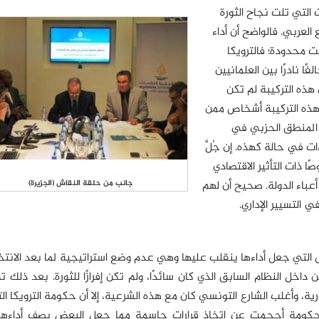
ت التي تلت نجاح الثورة
عربي. فالواضح أن أداء
ت محدودة؛ فالترويكا
ًا نادرًا بين العلمانيين
 هذه التركيبة لم تكن
هذه التركيبة أشخاص ممن
ب المنطق الحزبي في
ت في حالة كهذه. إن جُلَّ
ًا ذات التأثير الاقتصادي
أعباء الدولة. صحيح أن لهم
جانب من حلقة النقاش (الجزيرة)
ي التسيير الإداري.
 التي جعل أداءها ينقلب عليها وهي عدم وضع استراتيجية لما بعد الانتخ
اخل النظام السابق الذي كان سائدًا، ولم تكن إفرازًا للثورة. بعد ذلك ت
وأغلب الشارع التونسي كان مع هذه الشرعية، إلا أن حكومة الترويكا الت
حكومة أحجمت عن اتخاذ قرارات حاسمة مما جعل البعض يصف أداءها ب