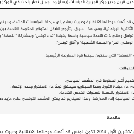
لزين مدير مركز الجزيرة للدراسات (يسار) ود. جمال نصار باحث في المركز (ال
ون قد أنهت مرحلتها الانتقالية وعبرت بسلام إلى مرحلة المؤسسات الدائمة، وسيتم
أكثرية البرلمانية. وفي هذا السياق، يتأرجح الشكل المتوقع للحكومة القادمة بين
توافق وطني ذات قاعدة سياسية واسعة بقيادة "نداء تونس" وبمشاركة "النهضة" و
 الوطني الحر" و"الجبهة الشعبية" و"آفاق تونس".
"النهضة" التي ستكون حينها قوة المعارضة الرئيسية.
حتمالات:
لقديم أكبر الحظوظ في المشهد السياسي.
من مبادئ الثورة، وهذا السيناريو سيحقق نوعًا من الاستقرار وعدم الإقصاء.
ن الاستقرار بالنسبة للسنوات الخمس القادمة.
 السياسية إلى المعارضة، وهذا السيناريو قد يفتح المشهد التونسي على مزيد من
مقدمة
بإجراء انتخاباتها التشريعية الأولى بعد الثورة في 26 أكتوبر/تشرين الأول 2014 تكون تونس قد أنهت مرحلتها الانتقال