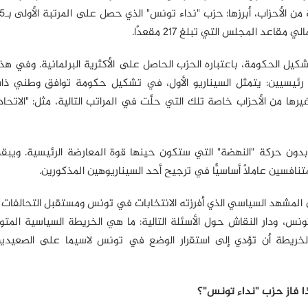
يل الحكومة، باعتباره الحزب الحاصل على الأكثرية البرلمانية. وفي هذا
 رئيسيين: يتمثل السيناريو الأول، في تشكيل حكومة توافق وطني ذا
ها من الأحزاب خاصة تلك التي حلَّت في المراتب التالية، مثل: "الاتحا
 بدون حركة "النهضة" التي ستكون حينها قوة المعارضة الرئيسية. ويب
متنافسين عاملاً أساسيًّا في ترجيح أحد السيناريوهين المذكورين.
ن المشهد السياسي الذي أفرزته الانتخابات في تونس ومستقبل التحالفات 
، ودار النقاش حول الأسئلة التالية: ما هي الخريطة السياسية المت
لخريطة أن تؤدي إلى استقرار الوضع في تونس لاسيما على الصعيدين
ا فاز حزب "نداء تونس"؟