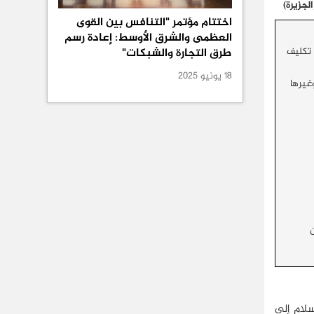
جزيرة)
اختتام مؤتمر "التنافس بين القوى
العظمى والشرق الأوسط: إعادة رسم
 تكليف
طرق التجارة والشبكات"
18 يونيو 2025
غيرها
ية وعبرت بسلام إلى