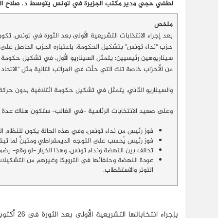
لطفي حجي مدير مكتب الجزيرة في تونس يتوسط د. صلاح الدين ا
ملخص
بعد إجراء الانتخابات التشريعية الأولى بعد الثورة في تونس، تك
حزب "نداء تونس" بتشكيل الحكومة، باعتباره الحزب الحاصل على ال
سيناريوهين رئيسيين: يتمثل السيناريو الأول، في تشكيل حكومة 
من الأحزاب خاصة تلك التي حلَّت في المراتب التالية مثل "الاتحاد
والسيناريو الثاني، يتمثل في تشكيل حكومة ائتلافية بدون حركة 
وعلى صعيد الانتخابات الرئاسية -في الغالب- ستكون هناك عدة ا
فوز رئيس من نداء تونس، وفي هذه الحالة يكون للنظام ا
فوز رئيس يُحسب على التوجه الديمقراطي ومتبنٍّ لما تبقى 
تحالف بين النهضة ونداء تونس، وهذا الخيار -لو وقع- يضم
عودة النهضة وحلفائها في الترويكا وغيرهم من التشكيلات
التوتر والاستقطاب.