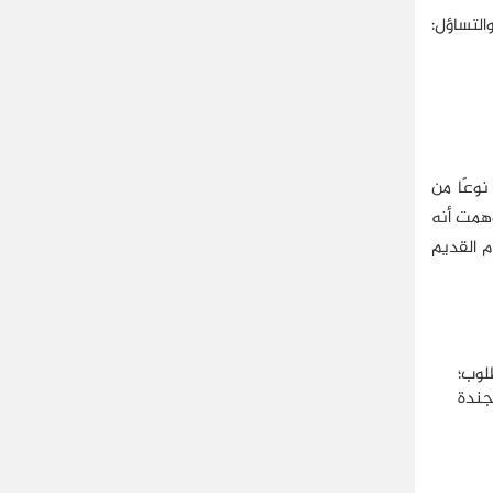
التساؤل:
نوعًا من
وهمت أنه
م القديم
لوب؛
جندة