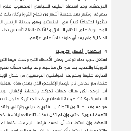
المرتعشة. وقد استفاد الطيف السياسي المحسوب على الن
نظَّموا اجتماعًا كبيرًا في المنستير، وهي مدينة الرئيس ال
المحسوبة على النظام السابق مكانًا لانطلاقة تأسيس نداء 
الداخلية ولم يعد أي طرف قادرًا على عزلهم.
4-
استغلال أخطاء الترويكا
استغل حزب نداء تونس بعض الأخطاء التي وقعت فيها الترويك
الترويكا والتنديد بها في كل مناسبة. وقد جاءت مسألة تطور ا
الطاولة عليها وتخويف المواطنين التونسيين من خلال الإيحاء
عنها، مع تجاهل تام للإطار الإقليمي الذي يغذي هذه العمليا
أين توجد، لكن هناك جهات تحركها وتخطط لإفشال الربيع الع
السياسية، وكانت عملية الشعانبي ضد الجيش كلها من تدبير 
هو معروف- حالة من التجانس الفكري والديني والإثني. ولقد ك
التهمة للترويكا حتى وإن لم تكن نفذت تلك العمليات، فالخطاب 
النهضة وإن استطاعت أن تصمد فإنها تراجعت لكنها لم تنه
والتقدمية لم تستطع أن تصمد، بل إن الطيف السياسي المح