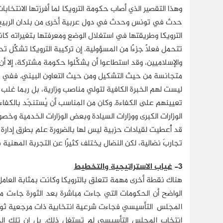
وهذا التقصير الذي أصاب حكومة الترويكا لما أفرزتها الانتخابا
حدث في تونس وحدث في دول عربية أخرى من بلدان الربيع ال
الترويكا وطريقتها في استغلال الوضع ومعرفتها بتغيراته كان
تتحمل فعلاً جزءًا من المسؤولية. إن تركيبة الترويكا تشكِّل تحالف
والإسلاميين، وقد استطاعوا أن يشكِّلوا حكومة مشتركة، إلا أن
متجانسة من حيث التشكيل ومن حيث التعاون البيني. ففي 
ليست لهم الخبرة الكافية لتولي مناصب وزارية، بل ربما غل
تعيينهم على الكفاءة. وكان من المناسب أن يُستنجَد بالكفاءا
الوزارات الكبرى ووزارات السيادة وبعض الوزارات الخدمية وخصوص
قد أُعطيت لقيادات حزبية ليس لها بالضرورة علم بطرق إدارة 
تجاربَ نضالية، لكن النضال يختلف كثيرًا عن التجربة المهنية ف
3-
غياب الاستراتيجية والتخطيط
هناك نقطة أخرى مهمة تتعلق بالترويكا وكانت بمثابة العامل
الواضح أن الحكومات التي جاءت مباشرة بعد الثورة جاءت من د
المجلس التأسيسي فجاءت شرعية انتخابية ذات مرجعية ثورية، 
انتخاب المجلس التأسيسي لم تستغل ذلك. بل إن تلك ال