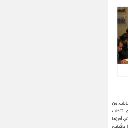
ابات. من
م انتخاب
ي أفرزها
الأيادي