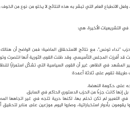
عل الانطباع العام التي تبشر به هذه النتائج لا يخلو من نوع من الخوف و
س في التشريعيات الأخيرة، هي:
زب "نداء تونس"، مع نتائج الاستحقاق الماضية؛ فمن الواضح أن هنالك 
نت قد أفرزت المجلس التأسيسي. وقد ظنت القوى الثورية أنها انتصرت وت
المشهد في الظاهر، غير أن القوى السياسية التي تشكِّل استمرارًا للنظا
ت طريقة تقوم على ثلاثة أعمدة:
حه على حكومة النهضة.
 في التعبير لم تكن تحلم بها، لكنها حرية تتجه في غير اتجاهها المط
يقومون بأدوار استخباراتية، وصاروا اليوم موزعين على منابر لتحقيق أ