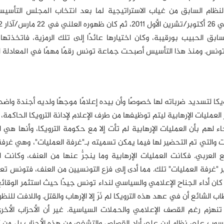
ظام السابق من غياب الاستراتيجية لما بعد انتخاب المجلس التأسيس
سابق الحبيب بورقيبة، وكان اختيارها عائدًا إلى تلك الرمزية، فاتخذتها
تونس. ومنذ هذا التأسيس أصبحت جماعة تونس رقمًا مهمًا في المعادلة 
ا لتسديد ضرباته لها خصوصًا وأن بيده إعلامًا موجهًا ولديه أجندة وا
لعمليات الإرهابية ليتم توظيفها من طرف الإعلام لإدانة الترويكا الحاكمة،
 لهم بأن العمليات الإرهابية لم تأت إلا مع حكومة الترويكا، وأنها هي 
ت والتي تم التحضير لها فيما يمكن تسميته بـ"غرفة العمليات"، وهي غرفة
ربي. فكانت العمليات الإرهابية وما ينجرُّ عنها من العنف، وكانت ال
"غرفة العمليات" تلك. مما أدى إلى فزع التونسيين من العنف، فتونس ت
ان أداء الجناح الإعلامي والسياسي لنداء تونس جيدًا حيث استثمر الوقائ
الشائع أن في عهد هذه الترويكا لم نَرَ إلا الإرهاب والقتل. واللافت للنظر
زم رغم القصف الإعلامي والحملات السياسية. غير أن الأحزاب الأخرى 
سوب على نظام ابن علي أراد القصاص والتشفي من هذه الأحزاب بل من ك