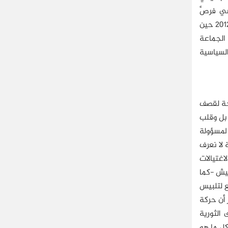
ي فرصَّ
صفوفه، وظهر بعد خمسة أشهر من نجاح الثورة وكان ذلك في 26 أكتوبر/تشرين الأول 2011، ثم كان ظهوره العلني في 22 مارس/آذار 2012 حين
 الجماعة
السياسية
ضحة لقصف
 بل وقلب
المسؤولة
 لا نعرف
اغتيالات
عيش -كما
ع لتلبيس
 أن حركة
الثورية
ل ما هو