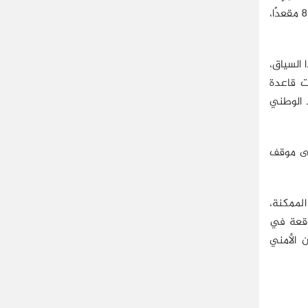
مرحلة المؤسسات الدائمة. تنافست في الانتخابات مجموعة من الأحزاب، أبرزها: حزب "نداء تونس" الذي حصل على المرتبة الأولى بـ85 مقعدًا،
 السياق،
ت قاعدة
د الوطني
قى موقف
الممكنة،
وقعة في
 الأمني