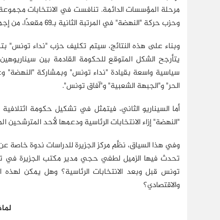
وحزب حركة "النهضة" في المرتبة الثانية بـ69 مقعدًا، من إجمالي مقاعد المجلس التي تبلغ 217 مقعدًا.
وبناء على هذه النتائج، سيتم تكليف حزب "نداء تونس" بتشك
يتأرجح الشكل المتوقع للحكومة القادمة بين سيناريوهين
سياسية واسعة بقيادة "نداء تونس" وبمشاركة "النهضة" وغير
الحر" و"الجبهة الشعبية" و"آفاق تونس".
أما السيناريو الثاني، فيتمثل في تشكيل حكومة ائتلافية
"النهضة" إزاء الانتخابات الرئاسية ودعمها لأحد المترشحين ال
وفي هذا السياق، نظَّم مركز الجزيرة للدراسات ندوة خاصة ع
تحدث فيها الزميل لطفي حجي مدير مكتب الجزيرة في تونس
تونس قبل وبعد الانتخابات الرئاسية؟ وهل يمكن لهذه ا
والاقتصادي؟
لماذ