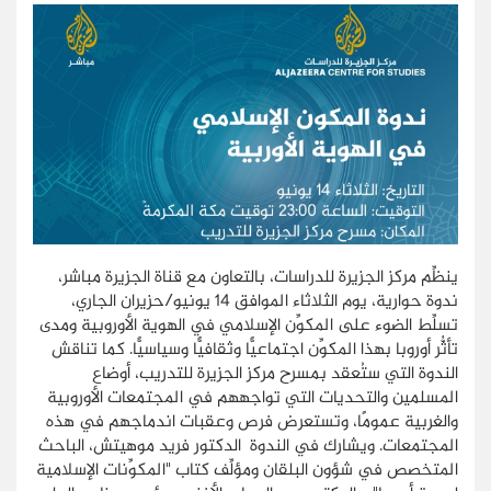
ينظِّم مركز الجزيرة للدراسات، بالتعاون مع قناة الجزيرة مباشر،
ندوة حوارية، يوم الثلاثاء الموافق 14 يونيو/حزيران الجاري،
تسلِّط الضوء على المكوِّن الإسلامي في الهوية الأوروبية ومدى
تأثُّر أوروبا بهذا المكوِّن اجتماعيًّا وثقافيًّا وسياسيًّا. كما تناقش
الندوة التي ستُعقد بمسرح مركز الجزيرة للتدريب، أوضاع
المسلمين والتحديات التي تواجههم في المجتمعات الأوروبية
والغربية عمومًا، وتستعرض فرص وعقبات اندماجهم في هذه
المجتمعات. ويشارك في الندوة الدكتور فريد موهيتش، الباحث
المتخصص في شؤون البلقان ومؤلِّف كتاب "المكوِّنات الإسلامية