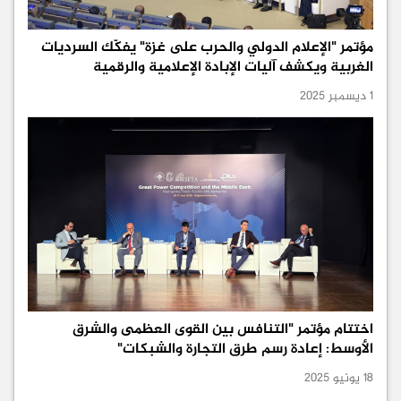
مؤتمر "الإعلام الدولي والحرب على غزة" يفكّك السرديات
الغربية ويكشف آليات الإبادة الإعلامية والرقمية
1 ديسمبر 2025
اختتام مؤتمر "التنافس بين القوى العظمى والشرق
الأوسط: إعادة رسم طرق التجارة والشبكات"
18 يونيو 2025