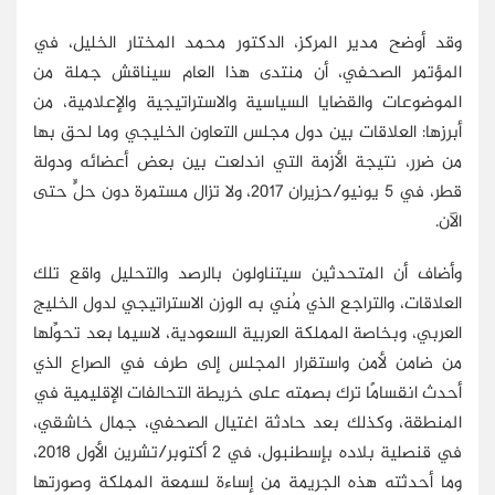
وقد أوضح مدير المركز، الدكتور محمد المختار الخليل، في
المؤتمر الصحفي، أن منتدى هذا العام سيناقش جملة من
الموضوعات والقضايا السياسية والاستراتيجية والإعلامية، من
أبرزها: العلاقات بين دول مجلس التعاون الخليجي وما لحق بها
من ضرر، نتيجة الأزمة التي اندلعت بين بعض أعضائه ودولة
قطر، في 5 يونيو/حزيران 2017، ولا تزال مستمرة دون حلٍّ حتى
الآن.
وأضاف أن المتحدثين سيتناولون بالرصد والتحليل واقع تلك
العلاقات، والتراجع الذي مُني به الوزن الاستراتيجي لدول الخليج
العربي، وبخاصة المملكة العربية السعودية، لاسيما بعد تحوِّلها
من ضامن لأمن واستقرار المجلس إلى طرف في الصراع الذي
أحدث انقسامًا ترك بصمته على خريطة التحالفات الإقليمية في
المنطقة، وكذلك بعد حادثة اغتيال الصحفي، جمال خاشقي،
في قنصلية بلاده بإسطنبول، في 2 أكتوبر/تشرين الأول 2018،
وما أحدثته هذه الجريمة من إساءة لسمعة المملكة وصورتها