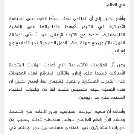
في العالم.
وأشار الخليل إلى أن المنتدى سوف يسلِّط الضوء على السياسة
الأميركية في الشرق الأوسط وتداعياتها على القضية
الفلسطينية، خاصة مع اقتراب الإعلان عما يُسمَّى "صفقة
القرن"، بالتزامن مع هرولة بعض الدول الخليجية نحو التطبيع مع
إسرائيل.
وعن أثر العقوبات الاقتصادية التي أعادت الولايات المتحدة
الأميركية فرضها على إيران، والتأثير المتوقع لهذه العقوبات
على القدرات العسكرية والنفوذ الإقليمي لها، أوضح الخليل أن
هذه القضية سيتم تخصيص جلسة لها من جلسات المنتدى
الممتدة على مدى يومين.
وأضاف أن قضية الجريمة السياسية ودور الإعلام في كشفها،
وحشد الرأي العام العالمي حولها، ستحظى كذلك بنصيب من
حوارات المشاركين في المنتدى مستصحبين دور الإعلام في