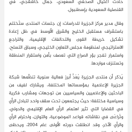
حادث اغتيال الصحفي السعودي، جمال خاشقجي، في
القنصلية السعودية بإسطنبول.
وقال مدير مركز الجزيرة للدراسات: إن جلسات المنتدى ستُختتم
باستشراف مستقبل الخليج والشرق الأوسط في ظل إعادة
تشكيل خريطة القوى والتحالفات الإقليمية، والتراجع
الاستراتيجي لمنظومة مجلس التعاون الخليجي، وسباق التسلح،
واستمرار تفجر بؤر الصراع التي تعصف بأمن واستقرار المنطقة
وتستنزف مواردها.
يُذكر أن منتدى الجزيرة يُعَدُّ أبرز فعالية سنوية تنظِّمها شبكة
الجزيرة الإعلامية بمؤسساتها المختلفة، ويشارك لفيف من
الباحثين والإعلاميين والسياسيين من توجهات ومشارب فكرية
وسياسية مختلفة؛ حيث يجتمعون تحت سقف واحد لتبادل الرأي
في القضايا التي تثير اهتمام الرأي العام الإقليمي والدولي،
وتُراعَى في نقاشاته قواعد الموضوعية، والتوازن، واحترام الرأي
والرأي الآخر، وقد انطلقت دورته الأولى عام 2004، ويحظى