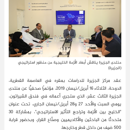
منتدى الجزيرة يناقش أبعاد الأزمة الخليجية من منظور استراتيجي
(الجزيرة)
عقد مركز الجزيرة للدراسات بمقره في العاصمة القطرية،
الدوحة، الثلاثاء 16 أبريل/نيسان 2019، مؤتمرًا صحفيًّا عن منتدى
الجزيرة الثالث عشر، الذي ستجري أعماله في فندق الشيراتون،
يومي السبت والأحد 27 و28 أبريل/نيسان الجاري، تحت عنوان
"الخليج بين الأزمة وتراجع التأثير الاستراتيجي"، بمشاركة 30
متحدثًا من الباحثين والأكاديميين وصنَّاع القرار، وبحضور قرابة
500 ضيف من داخل قطر وخارجها.