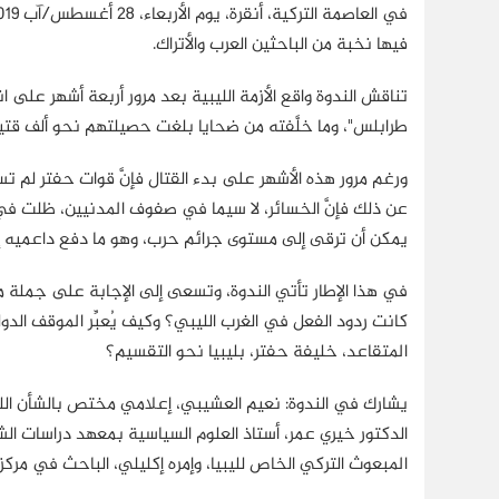
فيها نخبة من الباحثين العرب والأتراك.
تناقش الندوة واقع الأزمة الليبية بعد مرور أربعة أشهر على 
طرابلس"، وما خلَّفته من ضحايا بلغت حصيلتهم نحو ألف قتيل و5 آلاف جريح، فضلًا عن نزوح حوالي 100 ألف
ورغم مرور هذه الأشهر على بدء القتال فإنَّ قوات حفتر لم 
عن ذلك فإنَّ الخسائر، لا سيما في صفوف المدنيين، ظلت ف
يمكن أن ترقى إلى مستوى جرائم حرب، وهو ما دفع داعميه إلى
في هذا الإطار تأتي الندوة، وتسعى إلى الإجابة على جملة
كانت ردود الفعل في الغرب الليبي؟ وكيف يُعبِّر الموقف الد
المتقاعد، خليفة حفتر، بليبيا نحو التقسيم؟
يشارك في الندوة: نعيم العشيبي، إعلامي مختص بالشأن الليبي
الدكتور خيري عمر، أستاذ العلوم السياسية بمعهد دراسات الشر
المبعوث التركي الخاص لليبيا، وإمره إكليلي، الباحث في مركز