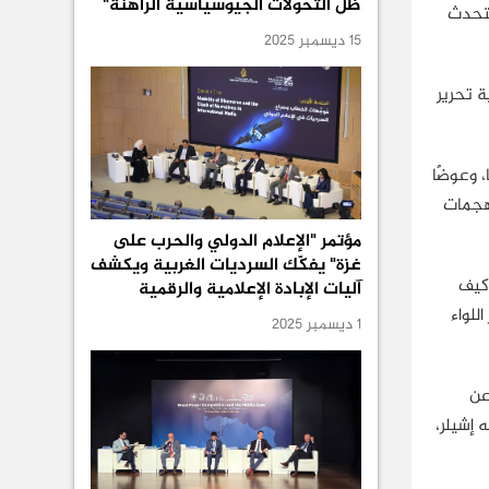
ظل التحولات الجيوسياسية الراهنة"
مي"، يتحدث
15 ديسمبر 2025
ة تحرير
 وعوضًا
 هجمات
مؤتمر "الإعلام الدولي والحرب على
غزة" يفكّك السرديات الغربية ويكشف
وكيف
آليات الإبادة الإعلامية والرقمية
للواء
1 ديسمبر 2025
عن
 إشيلر،