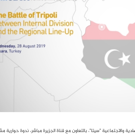
قتصادية والاجتماعية "سيتا"، بالتعاون مع قناة الجزيرة مباشر، ندوة حوارية مش