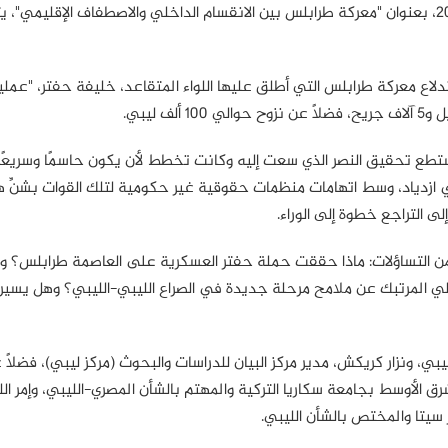
في العاصمة التركية، أنقرة، يوم الأربعاء، 28 أغسطس/آب 2019، بعنوان "معركة طرابلس بين الانقسام الداخلي والاصطفاف الإقلي
اندلاع معركة طرابلس التي أطلق عليها اللواء المتقاعد، خليفة حفتر، "عملي
 ليبي.
تستطع تحقيق النصر الذي سعت إليه وكانت تخطط لأن يكون حاسمًا وسريعًا،
ي ازدياد، وسط اتهامات منظمات حقوقية غير حكومية لتلك القوات بشنِّ
 التراجع خطوة إلى الوراء.
 من التساؤلات: ماذا حققت حملة حفتر العسكرية على العاصمة طرابلس؟ 
ولي المرتبك عن ملامح مرحلة جديدة في الصراع الليبي-الليبي؟ وهل يسير ا
، ونزار كريكش، مدير مركز البيان للدراسات والبحوث (مركز ليبي)، فضلًا 
ق الأوسط بجامعة سكاريا التركية والمهتم بالشأن المصري-الليبي، وإمر الله
 سيتا والمختص بالشأن الليبي.