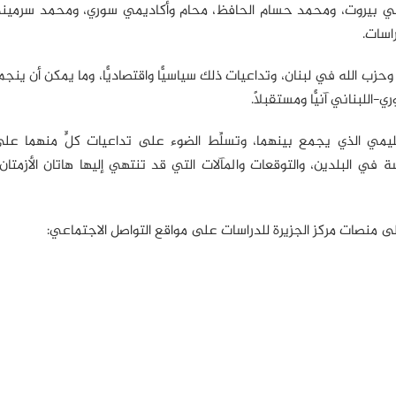
 في بيروت، ومحمد حسام الحافظ، محام وأكاديمي سوري، ومحمد سرمين
اسات.
حزب الله في لبنان، وتداعيات ذلك سياسيًّا واقتصاديًّا، وما يمكن أن ينج
للبناني آنيًّا ومستقبلًا.
إقليمي الذي يجمع بينهما، وتسلِّط الضوء على تداعيات كلٍّ منهما على
ي البلدين، والتوقعات والمآلات التي قد تنتهي إليها هاتان الأزمتان
على منصات مركز الجزيرة للدراسات على مواقع التواصل الاجتماعي: