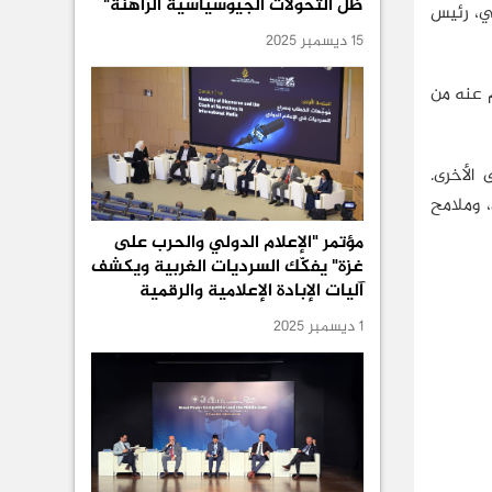
ظل التحولات الجيوسياسية الراهنة"
ي، رئيس
15 ديسمبر 2025
م عنه من
 الأخرى.
، وملامح
مؤتمر "الإعلام الدولي والحرب على
غزة" يفكّك السرديات الغربية ويكشف
آليات الإبادة الإعلامية والرقمية
1 ديسمبر 2025