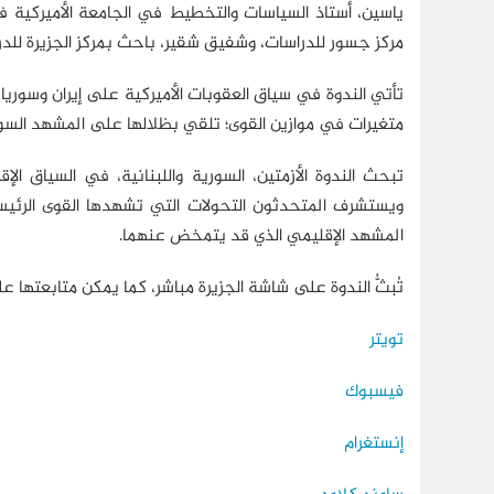
ياسين، أستاذ السياسات والتخطيط في الجامعة الأميركية
مركز جسور للدراسات، وشفيق شقير، باحث بمركز الجزيرة للدر
تأتي الندوة في سياق العقوبات الأميركية على إيران وسوريا و
متغيرات في موازين القوى؛ تلقي بظلالها على المشهد السوري-ا
تبحث الندوة الأزمتين، السورية واللبنانية، في السياق ال
ويستشرف المتحدثون التحولات التي تشهدها القوى الرئيسة ف
المشهد الإقليمي الذي قد يتمخض عنهما.
تُبثُّ الندوة على شاشة الجزيرة مباشر، كما يمكن متابعتها 
تويتر
فيسبوك
إنستغرام