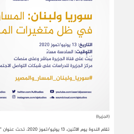
(الجزيرة)
تقام الندوة يوم الاثنين، 13 يوليو/تموز 2020، تحت عنوان "