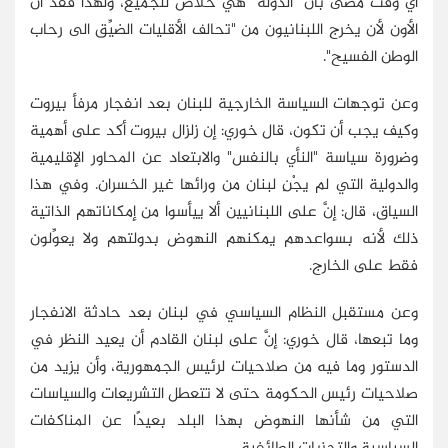
أي وقت مضى بأن "الدولة" هي خلاص للجميع، ولهذا فقد آن
الأون لأن يخرج اللبنانيون من "تحالف الأقليات الضيِّق الى رحاب
الوطن الفسيح".
وعن توجهات السياسة الخارجية للبنان بعد انفجار مرفأ بيروت
وكيف يجب أن تكون، قال خوري: إن زلزال بيروت أكد على أهمية
وضرورة سياسة "النأي بالنفس" والابتعاد عن المحاور الإقليمية
والدولية التي لم يجْنِ لبنان من ورائها غير الخسران. وفي هذا
السياق، قال: إنَّ على اللبنانيين ألا ييأسوا من إمكاناتهم الذاتية
ذلك لأنه بسواعدهم يمكنهم النهوض بدولتهم ولا يعوِّلون
فقط على الخارج.
وعن مستقبل النظام السياسي في لبنان بعد حادثة الانفجار
وما تبعها، قال خوري: إنَّ على لبنان القادم أن يعيد النظر في
الدستور وما فيه من صلاحيات لرئيس الجمهورية، وأن يزيد من
صلاحيات رئيس الحكومة حتى لا تتعطل التشريعات والسياسات
التي من شأنها النهوض بهذا البلد بعيدًا عن المناكفات