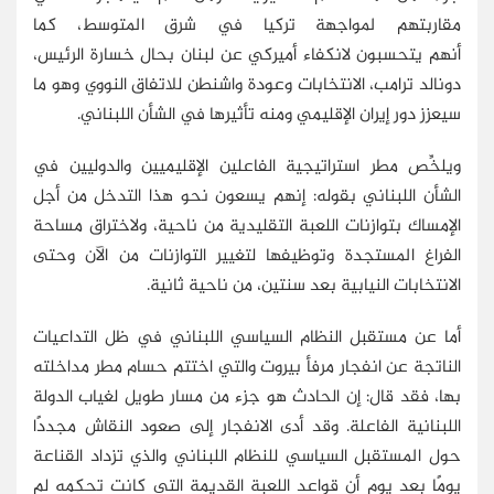
مقاربتهم لمواجهة تركيا في شرق المتوسط، كما
أنهم يتحسبون لانكفاء أميركي عن لبنان بحال خسارة الرئيس،
دونالد ترامب، الانتخابات وعودة واشنطن للاتفاق النووي وهو ما
سيعزز دور إيران الإقليمي ومنه تأثيرها في الشأن اللبناني.
ويلخِّص مطر استراتيجية الفاعلين الإقليميين والدوليين في
الشأن اللبناني بقوله: إنهم يسعون نحو هذا التدخل من أجل
الإمساك بتوازنات اللعبة التقليدية من ناحية، ولاختراق مساحة
الفراغ المستجدة وتوظيفها لتغيير التوازنات من الآن وحتى
الانتخابات النيابية بعد سنتين، من ناحية ثانية.
أما عن مستقبل النظام السياسي اللبناني في ظل التداعيات
الناتجة عن انفجار مرفأ بيروت والتي اختتم حسام مطر مداخلته
بها، فقد قال: إن الحادث هو جزء من مسار طويل لغياب الدولة
اللبنانية الفاعلة. وقد أدى الانفجار إلى صعود النقاش مجددًا
حول المستقبل السياسي للنظام اللبناني والذي تزداد القناعة
يومًا بعد يوم أن قواعد اللعبة القديمة التي كانت تحكمه لم