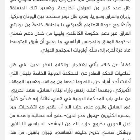
ظل عدد كبير من العوامل الخارجية، ولاسيما تلك المتعلقة
بإيران والعراق وسوريا، وفي ظل توتر مستجد بين اليونان وتركيا،
وأيضًا مع عودة الاهتمام الأميركي بالمنطقة خاصةً من بوابتي
العراق عبر دعم حكومة الكاظمي وليبيا من خلال دعم ضمني
لحكومة الوفاق والمجلس الرئاسي، ما يعني أن شرق المتوسط
عاد مرة أخرى إلى سلَّم أولويات المجتمع الدولي.
فضلًا عن ذلك، يأتي الانفجار -والكلام لفخر الدين- في ظل
تداعيات الحكم الصادر عن المحكمة الدولية الخاصة بلبنان التي
أدانت أحد أفراد حزب الله وما تبعها من مواقف، ولاسيما الموقف
الأميركي، وبعدما أعلنه رئيس وزراء لبنان السابق، سعد الحريري،
من على باب المحكمة الدولية في لاهاي، قائلًا: إنه ضحَّى كثيرًا
في السابق واليوم على حزب الله أن يقدم هو التضحيات. مما
يفسره الكثيرون –يقول فخر الدين- على أنه مطالبة واضحة من
قِبل الحريري بخروج حزب الله من المشهد السياسي اللبناني،
وبشكل ضمني خروج حليفه الأساسي، جبران باسيل، من هذا