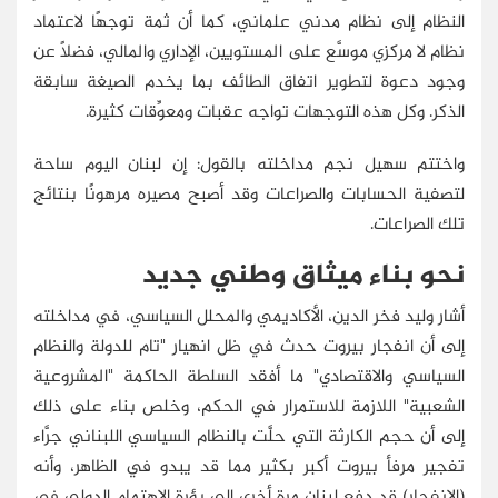
النظام إلى نظام مدني علماني، كما أن ثمة توجهًا لاعتماد
نظام لا مركزي موسَّع على المستويين، الإداري والمالي، فضلًا عن
وجود دعوة لتطوير اتفاق الطائف بما يخدم الصيغة سابقة
الذكر. وكل هذه التوجهات تواجه عقبات ومعوِّقات كثيرة.
واختتم سهيل نجم مداخلته بالقول: إن لبنان اليوم ساحة
لتصفية الحسابات والصراعات وقد أصبح مصيره مرهونًا بنتائج
تلك الصراعات.
نحو بناء ميثاق وطني جديد
أشار وليد فخر الدين، الأكاديمي والمحلل السياسي، في مداخلته
إلى أن انفجار بيروت حدث في ظل انهيار "تام للدولة والنظام
السياسي والاقتصادي" ما أفقد السلطة الحاكمة "المشروعية
الشعبية" اللازمة للاستمرار في الحكم، وخلص بناء على ذلك
إلى أن حجم الكارثة التي حلَّت بالنظام السياسي اللبناني جرَّاء
تفجير مرفأ بيروت أكبر بكثير مما قد يبدو في الظاهر، وأنه
(الانفجار) قد دفع لبنان مرة أخرى إلى بؤرة الاهتمام الدولي في