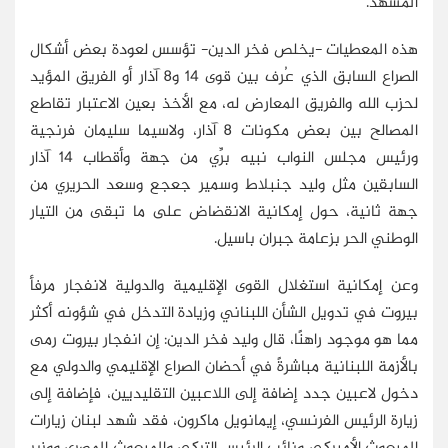
المشهد.
هذه المعطيات -يخلص فخر الدين- تؤسس لعودة بعض أشكال
الصراع السابق الذي عُرف بين قوى 14 و8 آذار أو الفريق المؤيد
لحزب الله والفريق المعارض له، مع الأخذ بعين الاعتبار تقاطع
المصالح بين بعض مكونات 8 آذار، ولاسيما سليمان فرنجية
ورئيس مجلس النواب نبيه برِّي من جهة وأقطاب 14 آذار
السابقين مثل وليد جنبلاط وسمير جعجع وسعد الحريري من
جهة ثانية، حول إمكانية الانقضاض على ما تبقى من التيار
الوطني الحر بزعامة جبران باسيل.
وعن إمكانية استغلال القوى الإقليمية والدولية لانفجار مرفأ
بيروت في تدويل الشأن اللبناني وزيادة التدخل في شؤونه أكثر
مما هو موجود راهنًا، قال وليد فخر الدين: إن انفجار بيروت رمى
بالأزمة اللبنانية مباشرةً في أحضان الصراع الإقليمي والدولي مع
دخول لاعبين جدد إضافة إلى اللاعبين التقليديين، فإضافة إلى
زيارة الرئيس الفرنسي، إيمانويل ماكرون، فقد شهد لبنان زيارات