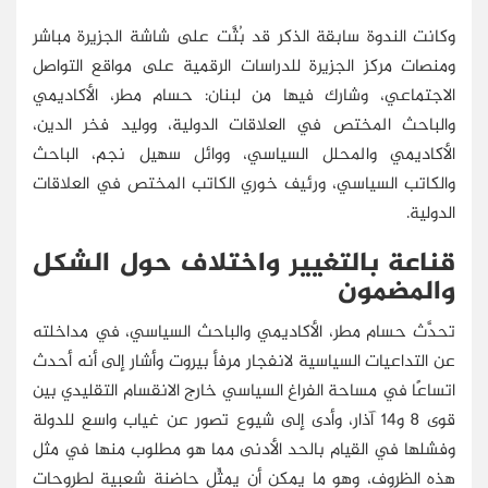
وكانت الندوة سابقة الذكر قد بُثَّت على شاشة الجزيرة مباشر
ومنصات مركز الجزيرة للدراسات الرقمية على مواقع التواصل
الاجتماعي، وشارك فيها من لبنان: حسام مطر، الأكاديمي
والباحث المختص في العلاقات الدولية، ووليد فخر الدين،
الأكاديمي والمحلل السياسي، ووائل سهيل نجم، الباحث
والكاتب السياسي، ورئيف خوري الكاتب المختص في العلاقات
الدولية.
قناعة بالتغيير واختلاف حول الشكل
والمضمون
تحدَّث حسام مطر، الأكاديمي والباحث السياسي، في مداخلته
عن التداعيات السياسية لانفجار مرفأ بيروت وأشار إلى أنه أحدث
اتساعًا في مساحة الفراغ السياسي خارج الانقسام التقليدي بين
قوى 8 و14 آذار، وأدى إلى شيوع تصور عن غياب واسع للدولة
وفشلها في القيام بالحد الأدنى مما هو مطلوب منها في مثل
هذه الظروف، وهو ما يمكن أن يمثِّل حاضنة شعبية لطروحات