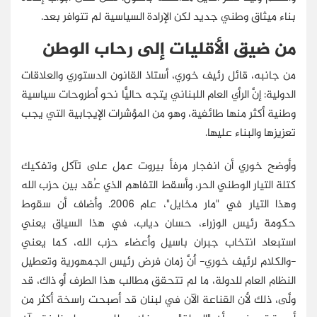
بناء ميثاق وطني جديد لكن الإرادة السياسية لم تتوافر بعد.
من ضيق الأقليات إلى رحاب الوطن
من جانبه، قائل رئيف خوري، أستاذ القانون الدستوري والعلاقات
الدولية: إنَّ الرأي العام اللبناني يتجه حاليًّا نحو أطروحات سياسية
وطنية أكثر منها طائفية، وهو من المؤشرات الإيجابية التي يجب
تعزيزها والبناء عليها.
وأوضح خوري أن انفجار مرفأ بيروت عمل على تآكل وتفكيك
كتلة التيار الوطني الحر، وأسقط التفاهم الذي عُقد بين حزب الله
وهذا التيار في "مار مخايل"، عام 2006. وأضاف أن سقوط
حكومة رئيس الوزراء، حسان دياب، في هذا السياق يعني
استبعاد انتخاب جبران باسيل وأعضاء حزب الله، كما يعني
-والكلام لرئيف خوري- أنَّ زمان فرض رئيس الجمهورية وتعطيل
النظام العام للدولة، ما لم تتحقق مطالب هذا الطرف أو ذاك، قد
ولَّى، ذلك لأن القناعة الآن في لبنان قد أصبحت راسخة أكثر من