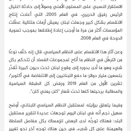
الاستقرار النسبي على المستوى الأمني وصولًا إلى حادثة اغتيال
الرئيس رفيق الحريري، في العام 2005، التي أعادت إنتاج
الانقسام بشكل كبير وجعلت لبنان يعيش أزمات متتالية عطَّلت
المؤسسات أكثر من مرة ما أوجب إعادة إطلاقها بموجب تسوية
الدوحة في العام 2008.
وعن آثار هذا الانقسام على النظام السياسي، قال: إنه خلَّف نوعًا
من الترهُّل في النظام ما أتاح لمجموعات الفساد أن تتحكم بكل
شيء وهو ما أدى بدوره إلى وقوع لبنان تحت ديون كبيرة تُقدَّر
بتسعين مليار دولار؛ ما دفع اللبنانيين إلى الانتفاضة في أكتوبر/
تشرين الأول من العام 2019 ورفض كل الطبقة السياسية
والمطالبة برحيلها كلها تحت شعار "كلن يعني كلن".
وفيما يتعلق برؤيته لمستقبل النظام السياسي اللبناني، أوضح
سهيل نجم أنه في لبنان اليوم توجهات عديدة لتقرير مستقبل
البلد؛ فهناك توجُّه لدى البعض للإمساك بكل مفاصل السلطة
والهيمنة على كل شيء، في حين هناك توجه آخر نحو تغيير