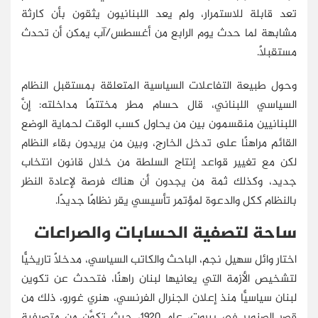
تعد قابلة للاستمرار، ولم يعد اللبنانيون يثقون بأن كارثة
مشابهة لما حدث يوم الرابع من أغسطس/آب يمكن أن تحدث
مستقبلًا.
وحول طبيعة التفاعلات السياسية المتعلقة بمستقبل النظام
السياسي اللبناني، قال حسام مطر مختتمًا مداخلته: إنَّ
اللبنانيين منقسمون بين من يحاول كسب الوقت لحماية الوضع
القائم مراهنًا على تدخل الخارج، وبين من يريدون بقاء النظام
لكن مع تغيير قواعد إنتاج السلطة من خلال قانون انتخاب
جديد، وكذلك ثمة من يجدون أن هناك فرصة لإعادة النظر
بالنظام ككل والدعوة لمؤتمر تأسيسي يقر نظامًا جديدًا.
ساحة لتصفية الحسابات والصراعات
اختار وائل سهيل نجم، الباحث والكاتب السياسي، مدخلًا تاريخيًّا
لتشخيص الأزمة التي يعانيها لبنان راهنًا، فتحدث عن تكوين
لبنان سياسيًّا منذ إعلان الجنرال الفرنسي، هنري غورو، ذلك من
قصر الصنوبر في بيروت، عام 1920، حيث تكوَّن من متصرفية