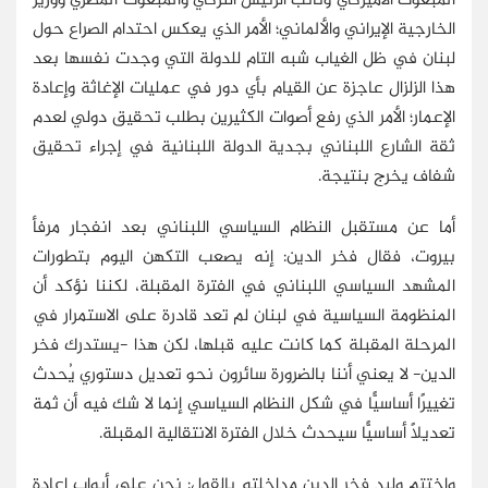
المبعوث الأميركي ونائب الرئيس التركي والمبعوث المصري ووزير
الخارجية الإيراني والألماني؛ الأمر الذي يعكس احتدام الصراع حول
لبنان في ظل الغياب شبه التام للدولة التي وجدت نفسها بعد
هذا الزلزال عاجزة عن القيام بأي دور في عمليات الإغاثة وإعادة
الإعمار؛ الأمر الذي رفع أصوات الكثيرين بطلب تحقيق دولي لعدم
ثقة الشارع اللبناني بجدية الدولة اللبنانية في إجراء تحقيق
شفاف يخرج بنتيجة.
أما عن مستقبل النظام السياسي اللبناني بعد انفجار مرفأ
بيروت، فقال فخر الدين: إنه يصعب التكهن اليوم بتطورات
المشهد السياسي اللبناني في الفترة المقبلة، لكننا نؤكد أن
المنظومة السياسية في لبنان لم تعد قادرة على الاستمرار في
المرحلة المقبلة كما كانت عليه قبلها، لكن هذا -يستدرك فخر
الدين- لا يعني أننا بالضرورة سائرون نحو تعديل دستوري يُحدث
تغييرًا أساسيًّا في شكل النظام السياسي إنما لا شك فيه أن ثمة
تعديلًا أساسيًّا سيحدث خلال الفترة الانتقالية المقبلة.
واختتم وليد فخر الدين مداخلته بالقول: نحن على أبواب إعادة