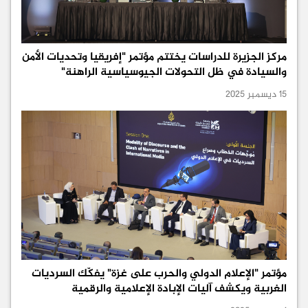
مركز الجزيرة للدراسات يختتم مؤتمر "إفريقيا وتحديات الأمن
والسيادة في ظل التحولات الجيوسياسية الراهنة"
15 ديسمبر 2025
مؤتمر "الإعلام الدولي والحرب على غزة" يفكّك السرديات
الغربية ويكشف آليات الإبادة الإعلامية والرقمية