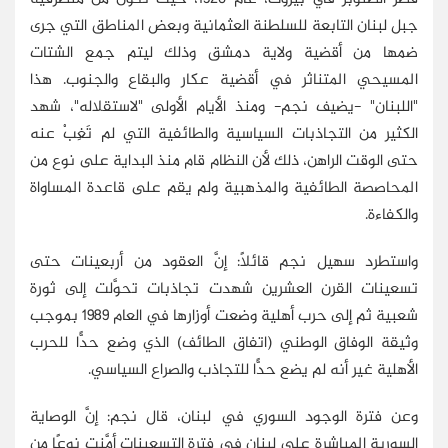
جبل لبنان التابعة للسلطنة العثمانية وبعض المناطق التي جرى
ضمها من أقضية ولاية دمشق وذلك ليتم جمع الشتات
المسيحي المتناثر في أقضية عكار والبقاع والجنوب. هذا
"اللبنان" -يضيف نجم- ومنذ الأيام الأولى "لاستقلاله"، شهد
الكثير من التجاذبات السياسية والطائفية التي لم تَغِبْ عنه
حتى الوقت الراهن، ذلك لأن النظام قام منذ البداية على نوع من
المحاصصة الطائفية والمذهبية ولم يقم على قاعدة المساواة
والكفاءة.
واستطرد سهيل نجم قائلًا: إنَّ العقود من أربعينات حتى
تسعينات القرن العشرين شهدت تجاذبات تحوَّلت إلى ثورة
شعبية ثم إلى حرب أهلية وضعت أوزارها في العام 1989 بموجب
وثيقة الوفاق الوطني (اتفاق الطائف) الذي وضع حدًّا للحرب
الأهلية غير أنه لم يضع حدًّا للتجاذب والصراع السياسي.
وعن فترة الوجود السوري في لبنان، قال نجم: إنَّ الوصاية
السورية المباشرة على لبنان في فترة التسعينات أمَّنت نوعًا من