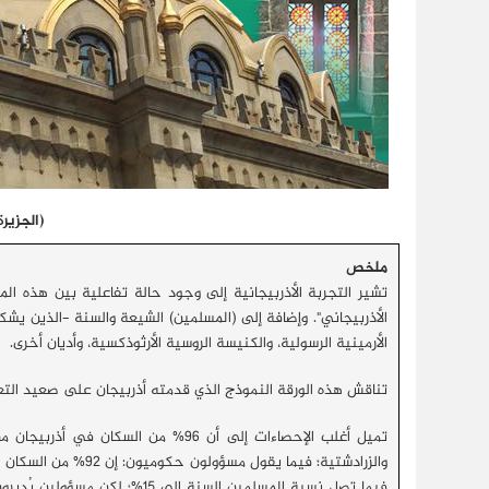
(الجزيرة
ملخص
تشير التجربة الأذربيجانية إلى وجود حالة تفاعلية بين هذه الم
الأذربيجاني". وإضافة إلى (المسلمين) الشيعة والسنة -الذين يشك
الأرمينية الرسولية، والكنيسة الروسية الأرثوذكسية، وأديان أخرى.
تناقش هذه الورقة النموذج الذي قدمته أذربيجان على صعيد التعا
والزرادشتية؛ فيما يقول مسؤولون حكوميون: إن 92% من السكان هم من المسلمين
فيما تصل نسبة المسلمين السنة 