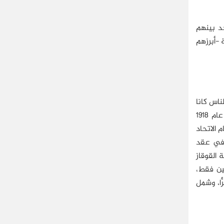
، ويوجد بينهم
 -أبرزهم
لناس كانا
في مقدمة الضحايا للسياسة الروسية؛ خاصَّة في العهد السوفيتي؛ ففي عام 1806 احتُلَّت أذربيجان من قِبَل روسيا القيصرية، وفي عام 1918
؛ إذ تم دمجها في الاتحاد السوفيتي في عام 1920، وقبل قيام الاتحاد
جد في عقد
 القوقاز
ين فقط،
رًّا، وشمل