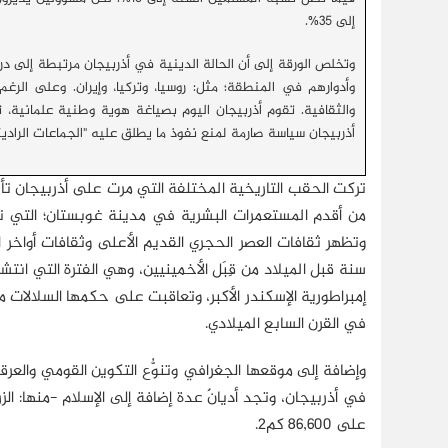
إلى 35%.
وتخلص الورقة إلى أن الحالة الدينية في أذربيجان مرتبطة إلى د
وأدوارهم في المنطقة؛ مثل: روسيا، وتركيا، وإيران. وعلى الرغ
والثقافية. تقوم أذربيجان اليوم بصياغة هوية وطنية علمانية، تك
أذربيجان سياسة صارمة لمنع نفوذ ما يطلق عليه "الجماعات الراديكا
تركت الحقب التاريخية المختلفة التي مرت على أذربيجان تأثيرها
من أقدم المستعمرات البشرية في مدينة غوبستان؛ التي تعو
سنة قبل الميلاد من قِبَل الأخمينيين، وهي الفترة التي انتشر
إمبراطورية الإسكندر الأكبر، وتعاقبت على حكمها السلالات م
في القرن السابع الميلادي.
وإضافة إلى موقعها الجغرافي وتنوُّع التكوين القومي وال
في أذربيجان، وتجد أديانٌ عدة إضافة إلى الإسلام -منها: الز
على 86,600 كم2.