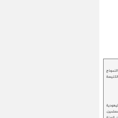
النموذج
الكنيسة
خرى كالمسيحية واليهودية
 من السكان المسلمين،
مين السنة