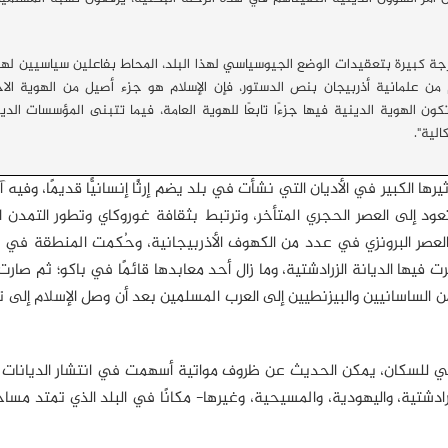
رجة كبيرة بتعقيدات الوضع الجيوسياسي لهذا البلد، المحاط بفاعلين سياسيين له
م من علمانية أذربيجان بنص الدستور، فإن الإسلام هو جزء أصيل من الهوية الا
ون الهوية الدينية فيها جزءًا تابعًا للهوية العامة، فيما تتبنى المؤسسات الد
لية".
 الكبير في الأديان التي نشأت في بلد يضم إرثًا إنسانيًّا قديمًا، وفيه آثا
د إلى العصر الحجري المتأخر، وترتبط بثقافة غوروكاي وتطور التمدن ا
ت فيها الديانة الزرادشتية، وما زال أحد معابدها قائمًا في باكو؛ ثم صارت 
ن الساسانيين والبيزنطيين إلى العرب المسلمين بعد أن وصل الإسلام إلى تل
عرقي للسكان، يمكن الحديث عن ظروف مواتية أسهمت في انتشار الديانات
رادشتية، واليهودية، والمسيحية، وغيرها- مكانًا في البلد الذي تمتد مساح