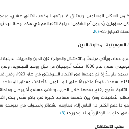
قول بعض الإحصاءات الأذربيجانية: إن الشيعة يمثلون 85% من السكان المسلمين، ويعتنق غالبيتهم المذهب الاثني عشري
لكن مسؤولين يُديرون أمر الشؤون الدينية التقيناهم في هذه الرحلة البحثية
ة تتجاوز 35%
(6)
.
 السوفيتية.. محاربة الدين
والدماء، ويأتي مرتبطًا بـ"الاحتلال والصراع"؛ فإن الدين والحريات الدينية ل
أعلنت أذربيجان استقلالها عن روسيا؛ ولكن هذا الاستقلال لم يصمد طويلاً
2 مسجد في أذربيجان؛ ولكنها شهدت قمعًا وتضييقًا على المسلمين، فأغلقت معظم المسا
 الثانية سُمِح بفتح بعضها خلال الحرب، وعانى مسلمو أذربيجان ومنطقة
طلع الثمانينات ومن بين خمسة مساجد كبيرة في باكو سُمح بفتح اثن
حاء أذربيجان؛ وهو ما دفع الكثير من الناس إلى ممارسة الشعائر والصلوات في بيوتهم س
في جنوب القوقاز وأرمينيا وجورجيا
(8)
.
عقب الاستقلال