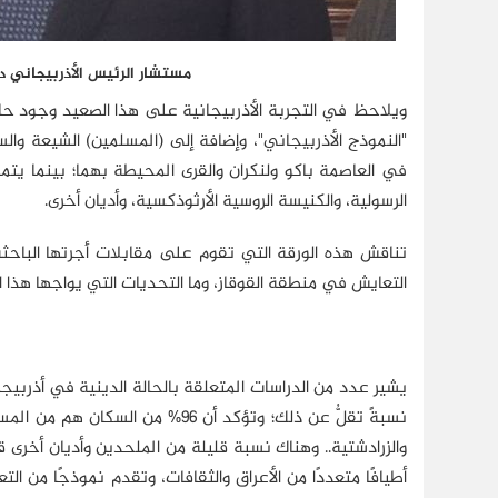
مستشار الرئيس الأذربيجاني د
ويلاحظ في التجربة الأذربيجانية على هذا الصعيد وجود حال
"النموذج الأذربيجاني"، وإضافة إلى (المسلمين) الشيعة وا
في العاصمة باكو ولنكران والقرى المحيطة بهما؛ بينما يتمر
الرسولية، والكنيسة الروسية الأرثوذكسية، وأديان أخرى.
تناقش هذه الورقة التي تقوم على مقابلات أجرتها الباحثة
التعايش في منطقة القوقاز، وما التحديات التي يواجها هذا ا
يشير عدد من الدراسات المتعلقة بالحالة الدينية في أذربيجان إلى أن أكثر من 99% من س
والزرادشتية.. وهناك نسبة قليلة من الملحدين وأديان أخرى قلي
أطيافًا متعددًا من الأعراق والثقافات، وتقدم نموذجًا من 