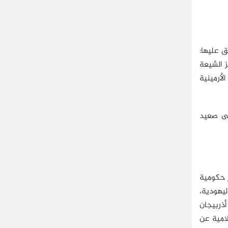
ق عليها:
ز الشيعة
لأرمينية
لى صعيد
در حكومية
رى؛ كالمسيحية، واليهودية،
أذربيجان
لامية عن