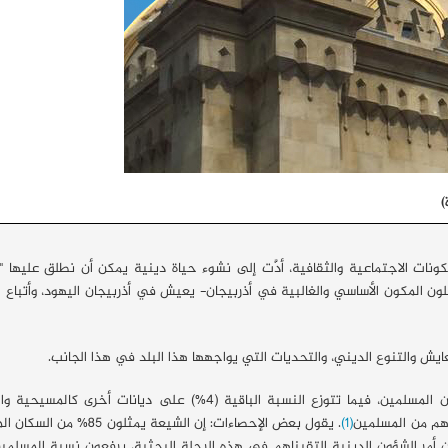
)
كونات الاجتماعية والثقافية، أدَّت إلى نشوء حياة دينية يمكن أن نطلق عليها "
لون المكون الأساسي والغالبية في أذربيجان- يعيش في أذربيجان اليهود، وأتباع 
يش والتنوع الديني، والتحديات التي يواجهها هذا البلد في هذا الجانب.
تميل أغلب الإحصاءات إلى أن 96% من السكان في أذربيجان من المسلمين، فيما تتوزع النسبة الباقية (4%) على ديانات أ
(1)
. يقول بعض الإحصاءات: إن الشيعة يمثلون 85%
إلى 15%؛ لكن مسؤولين يُديرون أمر الشؤون الدينية التقيناهم في هذه الرحلة البحثية، يرفعون نسبة المسل