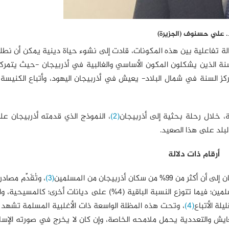
. علي حسنوف (الجزيرة)
ة تفاعلية بين هذه المكونات، قادت إلى نشوء حياة دينية يمكن أن نطل
لسنة الذين يشكلون المكون الأساسي والغالبية في أذربيجان -حيث يتمرك
كز السنة في شمال البلاد- يعيش في أذربيجان اليهود، وأتباع الكنيسة ا
، خلال رحلة بحثية إلى أذربيجان
(2)
، النموذج الذي قدمته أذربيجان ع
لبلد على هذا الصعيد.
أرقام ذات دلالة
كان أذربيجان من المسلمين
(3)
، وتُقَدِّم مصا
نسبةً تقلُّ عن ذلك؛ وتؤكد أن 96% من السكان هم من المسلمين؛ فيما تتوزع النسبة الباقية (4%) على ديانات أخ
لة الأتباع
(4)
، وتحت هذه المظلة الواسعة ذات الأغلبية المسلمة تشهد 
التعايش والتعددية يحمل ملامحه الخاصة، وإن كان لا يخرج في صورته الإس