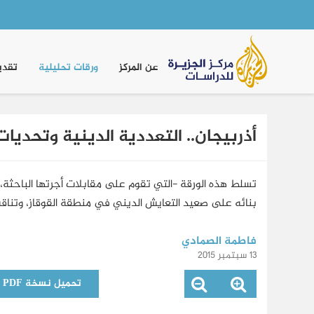
Main
navigation
عن المركز
ورقات تحليلية
تقدي
أذربيجان.. التعددية الدينية وتحديات
تسلط هذه الورقة -التي تقوم على مقابلات أجرتها الباحثة،
بنائه على صعيد التعايش الديني في منطقة القوقاز، وتناق
فاطمة الصمادي
13 سبتمبر 2015
تحميل نسخة PDF