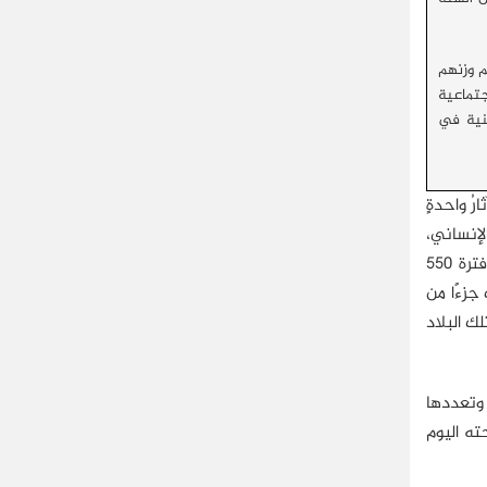
م وزنهم
جتماعية
ينية في
رُ واحدةٍ
لإنساني،
وتظهر ثقافات العصر الحجري القديم الأعلى وثقافات أواخر العصر البرونزي في عدد من الكهوف الأذربيجانية، وحُكمت المنطقة في فترة 550
جزءًا من
ك البلاد
 وتعددها
ته اليوم