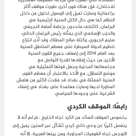
المسلحة التي ظهرت في مرحلة المقاومة العسكرية
للاحتلال)، فإن هناك قوى أخرى طورت مواقف أكثر
براغماتية وصارت تميل إلى الوصول لحلول من داخل
النظام كما هي حال الكتل السنية الرئيسية في
البرلمان، كائتلاف متحدون بزعامة أسامة النجيفي
والحزب الإسلامي الذي يمثِّله رئيس البرلمان الحالي،
سليم الجبوري، وكتلة صالح المطلك. وقد أدَّى انتزاع
تنظيم الدولة السيطرة على معظم المناطق السنية
بعد العام 2014 إلى إضعاف جميع القوى السنية
الأخرى من حيث إفقادها لقدرة التواصل مع
مجتمعاتها المحلية وجعل قوتها التمثيلية في
موضع التساؤل، مع الأخذ بالاعتبار، أن معظم القوى
السنية الممثلة في بغداد قد فقدت الكثير من هامش
المناورة لديها وصارت معتمدة على بغداد في إضفاء
الشرعية على وجودها السياسي.
رابعًا: الموقف الكردي
بخصوص الموقف السائد من الكرد تجاه الخليج ، فرغم أنه لا
ينفصل كثيرًا عن وعي ذاتي كردي تَشَكَّل عبر السنين يميل إلى
التوجس تجاه القوميات المجاورة، ومن بينها العربية، إلا أنه