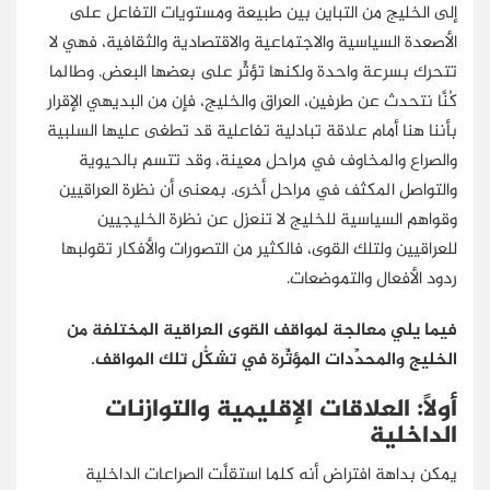
إلى الخليج من التباين بين طبيعة ومستويات التفاعل على
الأصعدة السياسية والاجتماعية والاقتصادية والثقافية، فهي لا
تتحرك بسرعة واحدة ولكنها تؤثِّر على بعضها البعض. وطالما
كُنَّا نتحدث عن طرفين، العراق والخليج، فإن من البديهي الإقرار
بأننا هنا أمام علاقة تبادلية تفاعلية قد تطغى عليها السلبية
والصراع والمخاوف في مراحل معينة، وقد تتسم بالحيوية
والتواصل المكثف في مراحل أخرى. بمعنى أن نظرة العراقيين
وقواهم السياسية للخليج لا تنعزل عن نظرة الخليجيين
للعراقيين ولتلك القوى، فالكثير من التصورات والأفكار تقولبها
ردود الأفعال والتموضعات.
فيما يلي معالجة لمواقف القوى العراقية المختلفة من
الخليج والمحدِّدات المؤثِّرة في تشكُّل تلك المواقف.
أولًا: العلاقات الإقليمية والتوازنات
الداخلية
يمكن بداهة افتراض أنه كلما استقلَّت الصراعات الداخلية