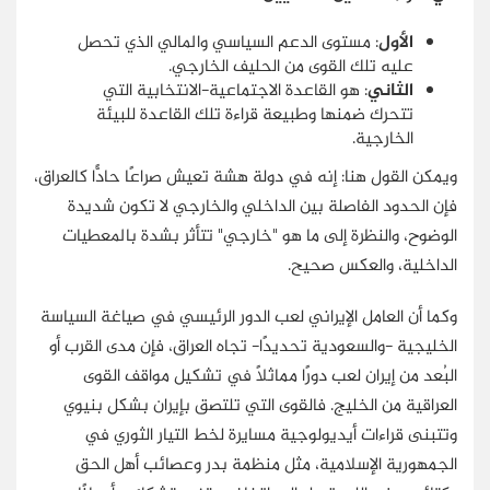
الأول
: مستوى الدعم السياسي والمالي الذي تحصل
عليه تلك القوى من الحليف الخارجي.
الثاني
: هو القاعدة الاجتماعية-الانتخابية التي
تتحرك ضمنها وطبيعة قراءة تلك القاعدة للبيئة
الخارجية.
ويمكن القول هنا: إنه في دولة هشة تعيش صراعًا حادًّا كالعراق،
فإن الحدود الفاصلة بين الداخلي والخارجي لا تكون شديدة
الوضوح، والنظرة إلى ما هو "خارجي" تتأثر بشدة بالمعطيات
الداخلية، والعكس صحيح.
وكما أن العامل الإيراني لعب الدور الرئيسي في صياغة السياسة
الخليجية -والسعودية تحديدًا- تجاه العراق، فإن مدى القرب أو
البُعد من إيران لعب دورًا مماثلًا في تشكيل مواقف القوى
العراقية من الخليج. فالقوى التي تلتصق بإيران بشكل بنيوي
وتتبنى قراءات أيديولوجية مسايرة لخط التيار الثوري في
الجمهورية الإسلامية، مثل منظمة بدر وعصائب أهل الحق