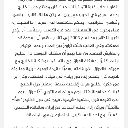
التقارب خلال فترة الثمانينات؛ حيث كان معظم دول الخليج
يدعم العراق في الحرب مع إيران، لم يكن هنالك قالب سياسي
وثقافي استراتيجي يحكم علاقتهما التي سرعان ما انقلبت إلى
عداء وحرب في التسعينات بعد غزو الكويت. وبدلًا من أن يؤدي
تغيير النظام بعد العام 2003 إلى تقارب، ظهر أن الفجوة قد
تعمقت، وفي الغالب ظلَّت تُراوِحُ بين العداء وعدم الارتياح
والتعايش الصعب. من هنا يبدو أن مشكلة الموقف من الخليج
ترتبط كثيرًا بمشكلة العراق مع ذاته، كما بمشكلة الخليج مع
هويته. فالعراق الذي قادته رسميًّا عقيدة قومية عربية ومناوئة
للغرب، كان يتطلع إلى دور ريادي في قيادة المنطقة، وكان يرى
في فكرة الخليج هوية إقليمية ضيقة، ويعتبر دول الخليج
كيانات محافظة لا تنسجم مع تطلعه الثوري. أمَّا عراق اليوم،
الذي تقوده قوى إسلامية-شيعية، فيرى في دول الخليج "ضدًّا-
طائفيًّا"، ويركن إلى مظلة التحالف مع إيران، وبالتالي التخندق
-فعليًّا- مع أحد المعسكرين المتصارعين في المنطقة.