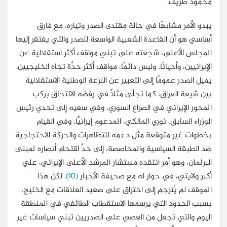
محمود ظريف.
يبدو الأمر مشابهًا في حالة مقتدى الصدر وتياره، مع فارق
أساسي هو أن القاعدة الشعبية الواسعة للصدر والتي يفتقر إليها
المجلس الأعلى، شجعته على تبني مواقف أكثر استقلالية عن
الإيرانيين، وأحيانًا، وليس دائمًا، مواقف أكثر حدَّة تجاه الخليجيين.
يميل الصدر عمومًا إلى التعبير عن النزعة الوطنية الاستقلالية
بين شيعة العراق، كما تجلَّى مثلًا في رفضه الالتحاق بركب
المحور الإيراني في الصراع السوري، وفي سعيه إلى تحدي رئيس
الوزراء السابق، نوري المالكي، المدعوم إيرانيًّا، وفي القيام
بخطوات غير متوقعة مثل دعمه للتظاهرات والحركة الاحتجاجية
ضد الطبقة السياسية والمحاصصة، إلى حدِّ اقتحام أنصاره لمبنى
البرلمان، وهو أمر انتقده مستشار المرشد الأعلى الإيراني، علي
أكبر ولايتي، في حوار له مع صحيفة الأخبار
(10)
. لكن هذا
الموقف لم يُترجم إلى اختراق على صعيد العلاقات مع الخليج،
بسبب الحدود التي يرسمها الاستقطاب الطائفي في المنطقة
اليوم والتي تجعل من العصي على الصدريين تبني سياسات غير