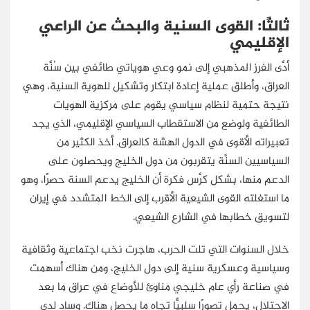
ثالثًا: القوى السنية والبحث عن الراعي
الإقليمي
أدَّى الفرز المذهبي إلى نمو وعي هوياتي طائفي بين سُنَّة
العراق، وأطلق عملية إعادة ابتكار وتشكيل للهوية السنية، وهي
نتيجة حتمية لنظام سياسي يقوم على مركزية الهويات
الطائفية ولوضع من الاستقطاب السياسي الإقليمي، الذي يجد
تعبيراته الأقوى في الدول الهشة كالعراق. أخذ الكثير من
السياسيين السنَّة يتقربون من دول الخليج ويحصلون على
الدعم منها، بشكل كرَّس فكرة أن الخليج يدعم السنة حصرًا، وهو
ما استغلته القوى الشيعية الأقرب إلى الخط المتشدد في إيران
لتسويق خطابها في الشارع الشيعي.
خلال السنوات التي تلت الحرب، هاجرت نخب اجتماعية وثقافية
وسياسية وعسكرية سنية إلى دول الخليج، ومن هناك أسهمت
في صناعة رأي عام خليجي مناوئ للأوضاع في عراق ما بعد
الاحتلال، يحمل تصورًا سلبيًّا تجاه ما يحصل هناك. وساد لدى