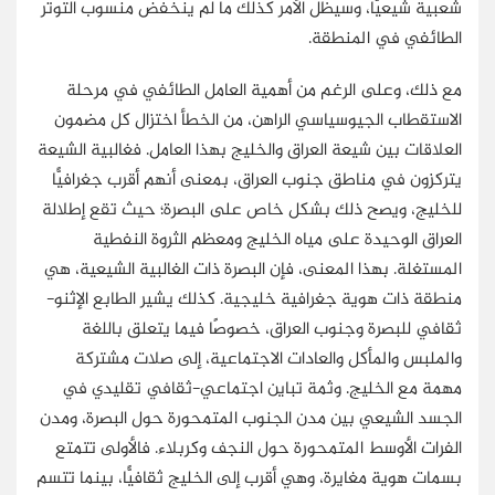
شعبية شيعيًّا، وسيظل الأمر كذلك ما لم ينخفض منسوب التوتر
الطائفي في المنطقة.
مع ذلك، وعلى الرغم من أهمية العامل الطائفي في مرحلة
الاستقطاب الجيوسياسي الراهن، من الخطأ اختزال كل مضمون
العلاقات بين شيعة العراق والخليج بهذا العامل. فغالبية الشيعة
يتركزون في مناطق جنوب العراق، بمعنى أنهم أقرب جغرافيًّا
للخليج، ويصح ذلك بشكل خاص على البصرة؛ حيث تقع إطلالة
العراق الوحيدة على مياه الخليج ومعظم الثروة النفطية
المستغلة. بهذا المعنى، فإن البصرة ذات الغالبية الشيعية، هي
منطقة ذات هوية جغرافية خليجية. كذلك يشير الطابع الإثنو-
ثقافي للبصرة وجنوب العراق، خصوصًا فيما يتعلق باللغة
والملبس والمأكل والعادات الاجتماعية، إلى صلات مشتركة
مهمة مع الخليج. وثمة تباين اجتماعي-ثقافي تقليدي في
الجسد الشيعي بين مدن الجنوب المتمحورة حول البصرة، ومدن
الفرات الأوسط المتمحورة حول النجف وكربلاء. فالأولى تتمتع
بسمات هوية مغايرة، وهي أقرب إلى الخليج ثقافيًّا، بينما تتسم