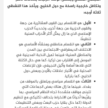
وتكافل خارجية راسخة مع دول الخليج. ويأخذ هذا التشظي
ثلاثة أوجه
:
الأول
: هو الانقسام بين القوى العشائرية من جهة
والقوى الحزبية من جهة أخرى، وتحديدًا الحزب
الإسلامي الذي ما زال يمثِّل أكثر الأحزاب السنية
تنظيمًا.
الثاني
: هو انقسام مناطقي ومنشأه الأساسي هو
الاختلاف الديمغرافي-الاجتماعي بين المدن
والمناطق السنية؛ فبينما تميل النخبة المدينية في
الموصل إلى الاقتراب من تركيا، كما هي حال الكتلة
التي قادها أسامة وأثيل النجيفي، فإن للزعامات
المحلية في الأنبار علاقات بالأردن وبعض دول
الخليج، كما بتركيا.
الثالث
: هو انقسام سياسي ويتعلق بالموقف من
بغداد، فبينما ما زال هناك بعض الجماعات التي
تتبنى مواقف متشددة تجاه النظام السياسي، بما
يقرِّبها أحيانًا من الانخراط بتحالف تكتيكي مع تنظيم
الدولة (كما حال بقايا حزب البعث وبعض التنظيمات