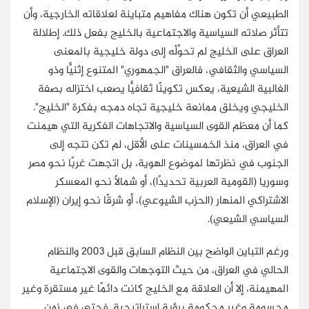
الطبيعي أن تكون هناك مفاهيم متباينة لعلاقاته الخارجية، وأن
تتأثر صلاته السياسية والاجتماعية بالخليج بفعل ذلك. إطلالة
العراق على الخليج لم تحوِّلْه إلى دولة خليجية بالمعنى
السياسي والثقافي، فالعراق "الجمهوري" المتنوع إثنيًّا وذو
الغالبية الشيعية، يعكس تكوينًا ثقافيًّا يصعب اختزاله بصفة
الخليجي ويخلق ممانعة خليجية تجاه دمجه بفكرة "الخليج".
كما أن معظم القوى السياسية والاتجاهات الفكرية التي هيمنت
في العراق، منذ الخمسينات على الأقل، لم تكن تتجه إلى
الجنوب في نظرتها لموضوع الهوية، بل اتجهت غربًا نحو مصر
وسوريا (القومية العربية تحديدًا)، أو شمالًا نحو المعسكر
الاشتراكي المنهار (الحزب الشيوعي)، أو شرقًا نحو إيران (الإسلام
السياسي الشيعي).
ورغم التباين الواضح بين النظام السابق قبل 2003 والنظام
الحالي في العراق، من حيث التوجهات والقوى الاجتماعية
المهيمنة، إلا أن العلاقة مع الخليج كانت دائمًا غير مستقرة وغير
محسومة وغير محكومة برؤية استراتيجية. فحتى في زمن