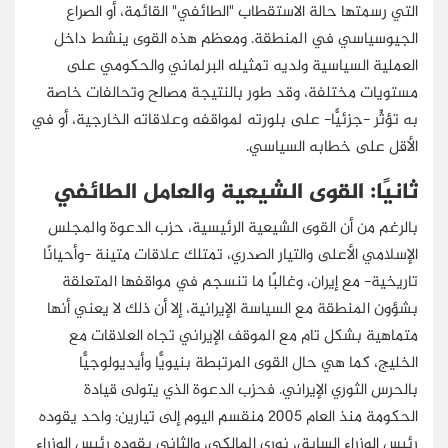
التي رسمتها حالة الاستقطاب "الطائفي" القائمة، أو الصراع
الجيوسياسي في المنطقة. ومعظم هذه القوى ينشط داخل
العملية السياسية ولديه تمثيله البرلماني والحكومي على
مستويات مختلفة، وقد طور بالنتيجة مصالح وتحالفات خاصة
به تؤثِّر -جزئيًّا- على بلورته لمواقفه وعلاقاته الخارجية، أو في
الأقل على خطابه السياسي.
ثانيًا: القوى الشيعية والعامل الطائفي
بالرغم من أن القوى الشيعية الرئيسية، حزب الدعوة والمجلس
الإسلامي الأعلى والتيار الصدري، تمتلك علاقات متينة -وأحيانًا
تاريخية- مع إيران، وغالبًا ما تنسجم في مواقفها المتعلقة
بشؤون المنطقة مع السياسة الإيرانية، إلا أن ذلك لا يعني أنها
متماهية بشكل تام مع الموقف الإيراني تجاه العلاقات مع
الخليج، كما هي حال القوى المرتبطة بنيويًّا وأيديولوجيًّا
بالحرس الثوري الإيراني. فحزب الدعوة الذي يتولى قيادة
الحكومة منذ العام 2005 منقسم اليوم إلى تيارين: واحد يقوده
رئيس الوزراء السابق، نوري المالكي، والثاني يقوده رئيس الوزراء