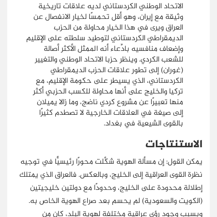
الاتحاد الوطني الكردستاني لديه علاقات تاريخية
وثيقة مع إيران، وهو أقل تحمسًا لخيار الانفصال عن
العراق ويرى في هذا الخيار محاولة من الحزب
الديمقراطي الكردستاني لتوطيد سلطته على الإقليم
وإضعاف منافسيه بادِّعاء أنه الممثل الأكثر أصالة
للشعب الكردي. وينظر حزبا الاتحاد الوطني والتغيير
(غوران) إلى تطور علاقات الحزب الديمقراطي
الكردستاني، الذي يسيطر على حكومة الإقليم، مع
تركيا والخليج على أنها محاولة للكسب الحزبي أكثر
منها تعبيرًا عن مشروع كردي ناضج، وما زالا يميلان
إلى صيغة في العلاقات الخارجية لا تصطدم كثيرًا
بالقوى الشيعية في بغداد.
الاستنتاجات
يمكن القول: إن مسألة الهوية شكَّلت محورًا رئيسيًّا في توجيه
نظرة القوى العراقية إلى الخليج، وبالعكس. فالعراق الذي يمتلك
إطلالة محدودة على الخليج، وحدودًا مع دولتين خليجيتين
(الكويت والسعودية) لم يحسم بعد صراع الهوية الخاص به.
وبسبب وجود رؤى عراقية مختلفة لهوية البلد، كان من