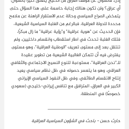
إذن، فالسؤال عن موقف العراق من الخليج يتعلق كثيرًا بالسؤال:
أي عراق؟ ولن تكون هنالك إجابة حاسمة على هذا السؤال حتى
يتمخض الصراع السياسي وحالة عدم الاستقرار الراهنة عن ملامح
محددة للدولة العراقية. فبالرغم من الغلبة السياسية الشيعية،
فإن الحديث عن "هوية عراقية" و"رؤية عراقية" ما زال مبكرًا،
فتلك الغلبة تحدث في اطار استقطاب وانقسام داخليين، ولم
تنتقل بعد إلى مستوى تعريف "الوطنية العراقية"، وهو مستوى
يفترض فيه أن تتمكن الغالبية الشيعية من تطوير عقيدة
للـ"نحن العراقية"، مستوعبة لتنوع النسيج الاجتماعي والثقافي
العراقي، وهو ما يتعسر حصوله في ظل نظام سياسي يعيد
إنتاج الانقسام الطائفي، وفي ظل النفوذ السياسي الإيراني
الكبير في العراق، المترافق مع تنافس إيراني-خليجي (سعودي
خصوصًا) في المنطقة.
____________________________
حارث حسن - باحث في الشؤون السياسية العراقية