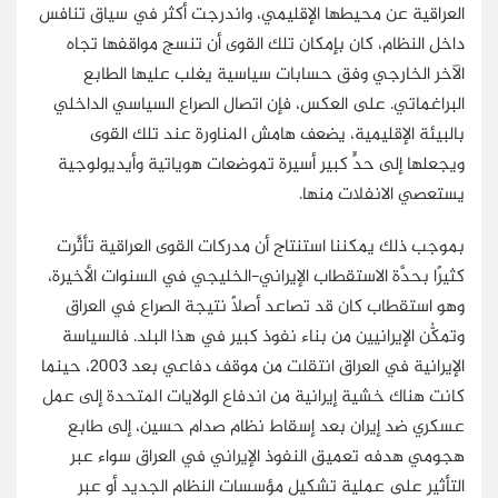
العراقية عن محيطها الإقليمي، واندرجت أكثر في سياق تنافس
داخل النظام، كان بإمكان تلك القوى أن تنسج مواقفها تجاه
الآخر الخارجي وفق حسابات سياسية يغلب عليها الطابع
البراغماتي. على العكس، فإن اتصال الصراع السياسي الداخلي
بالبيئة الإقليمية، يضعف هامش المناورة عند تلك القوى
ويجعلها إلى حدٍّ كبير أسيرة تموضعات هوياتية وأيديولوجية
يستعصي الانفلات منها.
بموجب ذلك يمكننا استنتاج أن مدركات القوى العراقية تأثَّرت
كثيرًا بحدَّة الاستقطاب الإيراني-الخليجي في السنوات الأخيرة،
وهو استقطاب كان قد تصاعد أصلًا نتيجة الصراع في العراق
وتمكُّن الإيرانيين من بناء نفوذ كبير في هذا البلد. فالسياسة
الإيرانية في العراق انتقلت من موقف دفاعي بعد 2003، حينما
كانت هناك خشية إيرانية من اندفاع الولايات المتحدة إلى عمل
عسكري ضد إيران بعد إسقاط نظام صدام حسين، إلى طابع
هجومي هدفه تعميق النفوذ الإيراني في العراق سواء عبر
التأثير على عملية تشكيل مؤسسات النظام الجديد أو عبر