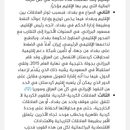
المالية التي يمر بها الإقليم مؤخرًا.
الثاني
: الصراع مع بغداد: فبسبب توتر العلاقات بين
الإقليم وبغداد فيما يخص توزيع وإدارة عوائد النفط
وطبيعة إدارة الحكم في بغداد، اتجه رئيس الإقليم،
مسعود البرزاني، في السنوات الأخيرة إلى التقارب مع
المحور الإقليمي المناوئ لحكومة بغداد، وبالطبع
لداعمها الإقليمي الرئيسي، إيران، أملًا في الضغط
على بغداد من جهة، أو تأمين شبكة دعم إقليمية
لمحاولات كردستان الانفصال عن العراق. وقد قام
البرزاني بجولة خليجية في نهاية العام 2015، ولقي
استقبالًا في السعودية يشبه ذلك الذي يُقدَّم لزعماء
الدول، فيما بدا أنه إشارة لتعويل سعودي مقابِل على
الدور الذي يمكن أن يلعبه إقليم كردستان في الحد
من النفوذ الإيراني في كلٍّ من العراق وسوريا
(12)
.
الثالث
: العلاقات الكردية-الكردية: فالقوى الكردية لا
تتفق على موقف واحد من بغداد، أو من العلاقات
الخارجية، حتى مع محاولاتها الحفاظ على وحدة
كردية ظاهرية وخطاب موحد تجاه الآخرين. يتعلق
الأمر بطبيعة العلاقات التاريخية والامتدادات
الاقتصادية البراغماتية لكل من هذه القوى؛ فحزب