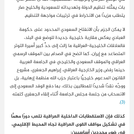
بات يمثِّله تنظيم الدولة وتهديداته للسعودية والخليج صار
يتطلب مزيدًا من الانخراط في ترتيبات مواجهة التنظيم.
لا يمكن الجزم بأن الانفتاح السعودي المحدود على حكومة
العبادي يعكس مقاربة خليجية جديدة للوضع في البلد،
فالعلاقات الخليجية-العراقية ما زالت إلى حدٍّ كبير أسيرة التوتر
المتصاعد مع إيران، كما اتضح في الصدام بين الموقف الرسمي
العراقي والموقف السعودي والخليجي في الجامعة العربية
حينما رفض وزير الخارجية العراقي، إبراهيم الجعفري، مشروع
القانون المدعوم خليجيًّا باعتبار حزب الله منظمة إرهابية، بل
ووجَّه نقدًا شديدًا للمطالبين بذلك، بما دفع الوفد السعودي إلى
الانسحاب من جلسة مجلس الجامعة أثناء إلقاء الجعفري كلمته
.
(3)
كذلك فإن الاستقطابات الداخلية العراقية تلعب دورًا مهمًّا
في تشكيل مواقف القوى العراقية تجاه المحيط الإقليمي،
في ضوء محددين أساسيين: