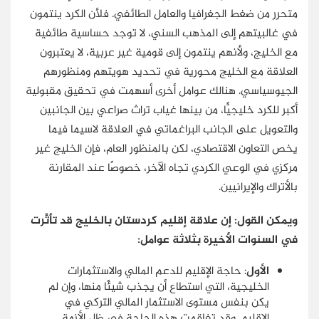
متحرر من ضغط الجغرافيا والعامل الطائفي. فلأن الكرد ينتمون
في غالبيتهم إلى المذهب السني، لا توجد حساسية طائفية
مع الخليج، ولأنهم ينتمون إلى قومية غير عربية، لا يعتبرون
العلاقة مع الخليج محورية في تحديد هويتهم ومنظورهم
الجيوسياسي. هنالك عوامل أخرى أسهمت في تحقيق مقبولية
أكبر للكرد خليجيًّا، من بينها غياب تراث صراعي بين الجانبين
والتعويل على الجانب البراغماتي في العلاقة لاسيما فيما
يخص التعاون الاقتصادي، لكن بالمنظور العام، فإن الخليج غير
مركزي في الوعي الكردي تجاه الآخر، خصوصًا عند المقارنة
بالأتراك والإيرانيين.
ويمكن القول: إن علاقة إقليم كردستان بالخليج قد تأثَّرت
في السنوات الأخيرة بثلاثة عوامل:
الأول
: حاجة الإقليم للدعم المالي والاستثمارات
الخليجية، التي استطاع أن يجذب شيئًا منها، وإن لم
يكن بنفس مستوى الاستثمار المالي التركي في
الإقليم. وقد تفاقمت هذه الحاجة في ظل الأزمة