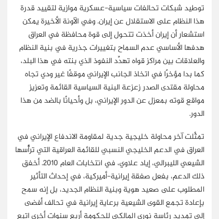
توطيد شبكات تحالفات سياسية-عسكرية موازية لتقييد قدرة
هذا النظام على الاستقلال عن إيران. وفي الآونة الأخيرة يمكن
استشعار أن إيران أخذت تتحول إلى قوة محافظة في العراق
هدفها الأساسي عدم السماح بتغييرات جذرية في بنية النظام
والعلاقات بين مراكز قواه تهدِّد النفوذ الذي بنته في هذا البلد،
كما بدا مؤخرًا في اتخاذ الجانب الإيراني موقفًا غير ودي تجاه
محاولة مقتدى الصدر زعزعة البنية السياسية القائمة وتعزيز
مواقع قوته بمعزل عن الدور الإيراني، بل وأحيانًا بالضد من هذا
الدور.
تمثَّلت آخر محاولة خليجية جدية لمقاومة الاندفاع الإيراني في
العراق في الدعم الخليجي النسبي للقائمة العراقية التي ترأَّسها
الشيعي الليبرالي، إياد علاوي، في انتخابات العام 2010. أخفق
ذلك الدعم، بفعل صفقة إيرانية-أميركية، في إحداث التأثير
المطلوب على صعيد هوية وبنية النظام الجديد، بل إنه سمح
بإعادة تجمع القوى الشيعية برعاية إيرانية في تحالف أفضى
إلى تمديد رئاسة نوري المالكي للحكومة أربع سنوات أخرى اتبع