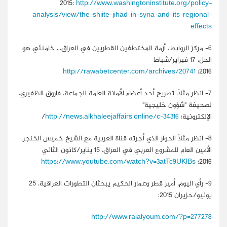
2015:
http://www.washingtoninstitute.org/policy-
analysis/view/the-shiite-jihad-in-syria-and-its-regional-
effects
6-
مركز الروابط، أزمة المختطَفين القطريين في العراق... خامنئي هو
الحل، 17 فبراير/شباط
http://rawabetcenter.com/archives/20741
2016:
7-
انظر مثلًا، تصريح أحد أعضاء الأمانة العامة للجماعة، فاروق الظفيري،
لصحيفة "شؤون خليجية"
الإلكترونية:
http://news.alkhaleejaffairs.online/c-34316
/
8-
انظر مثلًا الحوار الذي أجرته قناة العربية مع الشيخ خميس الخنجر،
الأمين العام للمشروع العربي في العراق، 15 يناير/كانون الثاني
https://www.youtube.com/watch?v=3atTc9UKlBs
2016:
9-
رأي اليوم، أمير قطر وعمار الحكيم يبحثان التطورات العراقية، 25
يونيو/حزيران 2015:
http://www.raialyoum.com/?p=277278