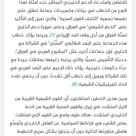
للتضامن واستدعاء الدعم الخليجي المباشر. نجد أمثلة لهذا
النوع من الخطاب في بيانات وتصريحات جماعة تطلق على
نفسها تسمية "ائتلاف القوى السنية"، والتي تميل إلى التأكيد
على "الخطر الشيعي" في العراق، وعلى ضرورة دعم الخليج
لسُنَّة العراق من أجل وقف المد الإيراني
(7)
. وبينما يؤكد خطاب
هذه الجماعة على البُعد الطائفي "السُّنِّي" في الشراكة مع
الخليج، فإن جماعات أخرى، مثل "المشروع العربي في العراق"،
حديثة التأسيس نسبيًّا، والتي يرتبط زعيمها بعلاقات جيدة مع
عدَّة حكومات خليجية، يؤكد ذلك الزعيم على البُعد العربي في
تلك الشراكة ويميل إلى خطاب أقل تشددًا، دون أن يخفي نقده
الحاد للميليشيات الشيعية
(8)
.
وبين هذين الخطين المتقابلين، أي: القوى الشيعية القريبة من
التيار المتشدد في إيران والقوى السنية القريبة من الخط
الخليجي المتشدد، هناك طيف واسع من القوى التي استقلت
بعض الشيء في قراءاتها السياسية عن العامل الخارجي وتُوسِّع
هامش مناورتها الذاتية دون أن يتجاوز بشكل صريح الخطوط