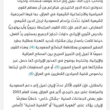
وكتائب حزب الله، تميل إلى اتخاذ موقف متشكك، وأحيانًا
عدواني تجاه الدور الخليجي. فبالرغم من أن معظم القوى
السياسية والاجتماعية الشيعية في العراق، بما فيها المرجعية
الشيعية العليا، ندَّدت بإعدام السعودية لرجل الدين الشيعي
المعارض، نمر النمر، فإن تلك القوى المرتبطة بنيويًّا وأيديولوجيًّا
بالحرس الثوري الإيراني حاولت تجاوز الجميع بمستوى ردِّ الفعل،
حينما قامت باصدار بيان مشترك شديد اللهجة مطالِبة بطرد
السفير السعودي ومقاطعة البضائع السعودية
(4)
. وهذه القوى
عمومًا لا تميل إلى التمييز الصريح بين المصالح العراقية
والإيرانية، وتنخرط بوضوح في المحور الإيراني كما حصل عبر
مشاركتها في الصراع السوري
(5)
، أو في المساومات التي تبنتها
بخصوص قضية الصيادين القطريين في العراق
(6)
.
بالمقابل، فإن القوى الأكثر عداءً لإيران تميل إلى دعم السعودية
والمراهنة على دور خليجي أكبر في العراق. ومنذ العام 2003
طور بعض الجماعات السنية -بشكل خاص- خطابًا معارضًا
لإيران، يؤكد على "الهوية العربية" أو "القضية السنية" كأساس