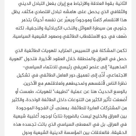
الثانية بقوة العلاقة والارتباط مع إيران بفعل التبادل الديني
والثقافي الذي يحصل على هامشه تبادل اقتصادي مكثف. يظل
هذا الانقسام كامنًا وموجودًا ويعبِّر عن نفسه أحيانًا بتذمر
جنوبي من سيطرة العوائل والنخب الكربلائية والنجفية، لكنه
ضَعف في جو الاستقطاب الطائفي وصعود الشيعية السياسية.
تكمن المشكلة في التسييس المتزايد للهويات الطائفية الذي
حصل في العراق والمنطقة خلال العقود الأخيرة. فتحول "الهوية
المذهبية" إلى عنصرٍ تعريفي رئيسي للانتماء السياسي-
الاجتماعي، أدَّى إلى تعميق دور العامل الطائفي في تشكيل
نظرة الناس لأنفسهم ولمحيطهم ولعلاقتهم مع الآخرين.
بالوسع الحديث هنا عن عملية "تطييف" للهويات، طمست أو
أضعفت تأثير الكثير من التنوعات داخل الطائفة الواحدة، والكثير
من المشتركات العابرة للطائفة. بمعنى، أن الفجوة الموجودة
بين العراق والخليج ليست بالضرورة نتاجًا لوجود أغلبية شيعية
في العراق، بل في المعطى السياسي الذي باتت تجسده هذه
الحقيقة. فالعلاقات بين المؤسسة الدينية الشيعية ودول