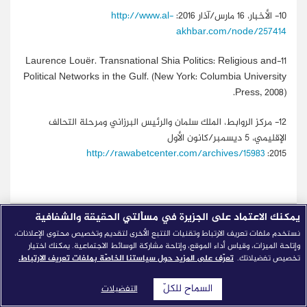
10-
الأخبار، 16 مارس/آذار 2016:
http://www.al-
akhbar.com/node/257414
Laurence Louër. Transnational Shia Politics: Religious and
11-
Political Networks in the Gulf. (New York: Columbia University
Press, 2008
).
12-
مركز الروابط، الملك سلمان والرئيس البرزاني ومرحلة التحالف
الإقليمي، 5 ديسمبر/كانون الأول
http://rawabetcenter.com/archives/15983
2015:
يمكنك الاعتماد على الجزيرة في مسألتي الحقيقة والشفافية
نستخدم ملفات تعريف الارتباط وتقنيات التتبع الأخرى لتقديم وتخصيص محتوى الإعلانات،
وإتاحة الميزات، وقياس أداء الموقع، وإتاحة مشاركة الوسائط الاجتماعية. يمكنك اختيار
تخصيص تفضيلاتك.
تعرّف على المزيد حول سياستنا الخاصّة بملفات تعريف الارتباط.
السماح للكلّ
التفضيلات