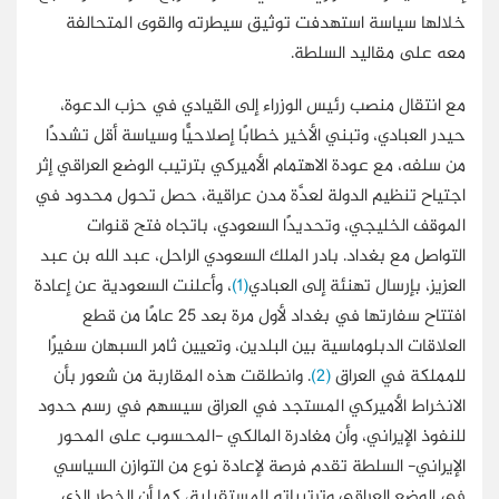
خلالها سياسة استهدفت توثيق سيطرته والقوى المتحالفة
معه على مقاليد السلطة.
مع انتقال منصب رئيس الوزراء إلى القيادي في حزب الدعوة،
حيدر العبادي، وتبني الأخير خطابًا إصلاحيًّا وسياسة أقل تشددًا
من سلفه، مع عودة الاهتمام الأميركي بترتيب الوضع العراقي إثر
اجتياح تنظيم الدولة لعدَّة مدن عراقية، حصل تحول محدود في
الموقف الخليجي، وتحديدًا السعودي، باتجاه فتح قنوات
التواصل مع بغداد. بادر الملك السعودي الراحل، عبد الله بن عبد
العزيز، بإرسال تهنئة إلى العبادي
(1)
، وأعلنت السعودية عن إعادة
افتتاح سفارتها في بغداد لأول مرة بعد 25 عامًا من قطع
العلاقات الدبلوماسية بين البلدين، وتعيين ثامر السبهان سفيرًا
للمملكة في العراق
(2)
. وانطلقت هذه المقاربة من شعور بأن
الانخراط الأميركي المستجد في العراق سيسهم في رسم حدود
للنفوذ الإيراني، وأن مغادرة المالكي -المحسوب على المحور
الإيراني- السلطة تقدم فرصة لإعادة نوع من التوازن السياسي
في الوضع العراقي وترتيباته المستقبلية، كما أن الخطر الذي