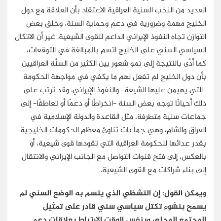
العديد من النخب السنية العراقية الاعتقاد بأن العلاقة مع دول
الخليج مهمة وضرورية في دعم وحماية السنة، وخلق بعض
التوازن تجاه النفوذ الإيراني الداعم للقوى الشيعية. غير أن الاتكال
السياسي السني على الخليج اتسم بالمبالغة في التوقعات،
كما أدَّى بالنتيجة إلى نمو شعور بين الكثير من السنَّة العراقيين
بأن دول الخليج لم تفعل لهم ما يكفي في مواجهة الحكومة
-التي يهيمن عليها الشيعة- والنفوذ الإيراني. وقد ترتب على
ذلك أحيانًا توجه بعض السنة -انخراطًا أو دعمًا أو تعاطفًا- إلى
جماعات سنية متطرفة، مثل القاعدة والدولة الإسلامية في
العراق والشام، وهي جماعات تناوئ معظم الحكومات الخليجية
بقدر عدائها للحكومة العراقية التي تقودها قوى شيعية، أو
بالعكس، إلى فتح قنوات التواصل مع الجانب الإيراني والانتقال
إلى بناء شراكات مع القوى الشيعية.
ويمكن القول: إن التشظي الذي يتسم به الوضع السني لم
يسمح بنشوء تكتل سياسي سني قادر على تمثيل
المجتمع المحلي وبنفس الوقت الارتباط بعلاقات دعم