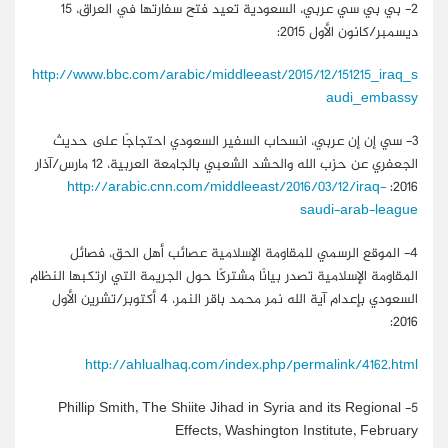
2-
بي بي سي عربي، السعودية تعيد فتح سفارتها في العراق، 15
ديسمبر/كانون الأول 2015:
http://www.bbc.com/arabic/middleeast/2015/12/151215_iraq_s
audi_embassy
3-
سي إن إن عربي، انسحاب السفير السعودي احتجاجًا على حديث
الجعفري عن حزب الله والحشد الشعبي بالجامعة العربية، 12 مارس/آذار
http://arabic.cnn.com/middleeast/2016/03/12/iraq-
2016:
saudi-arab-league
4-
الموقع الرسمي للمقاومة الإسلامية عصائب أهل الحق، فصائل
المقاومة الإسلامية تصدر بيانًا مشتركًا حول الجريمة التي ارتكبها النظام
السعودي بإعدام آية الله نمر محمد باقر النمر، 4 أكتوبر/تشرين الأول
2016:
http://ahlualhaq.com/index.php/permalink/4162.html
Phillip Smith, The Shiite Jihad in Syria and its Regional
5-
Effects, Washington Institute, February