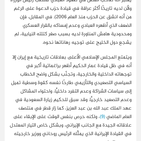
يَعتبر أنه صاحب الفضل في صعود العبادي لمنصب رئيس الوزراء
ولأن لديه تاريخًا أكثر عراقة في قيادة حزب الدعوة على الرغم
من أنه انشق عن الحزب منذ العام 2006). في المقابل، فإن
الضعف الذي أظهره العبادي وعدم إمساكه بالقرار العسكري
ومحدودية هامش المناورة لديه بسبب صغر كتلته النيابية، لم
يشجع دول الخليج على توجيه رهاناتها نحوه.
ويتمتع المجلس الإسلامي الأعلى بعلاقات تاريخية مع إيران إلا
أنه في ظل قيادة عمار الحكيم أظهر براغماتية أكبر في
توجهاته الداخلية والخارجية، وتجنَّب بشكل واضح الخطاب
السياسي التصعيدي والتأزيمي طارحًا نفسه كقوة وسطية تميل
إلى سياسات الشراكة وعدم التفرد داخليًّا، واحتواء المشاكل
وعدم التصعيد خارجيًّا. وقد سبق للحكيم زيارة السعودية في
عهد الملك عبد الله بن عبد العزيز، كما زار قطر في منتصف
العام الماضي
(9)
، ولكنه حرص بنفس الوقت على الإبقاء على
علاقاته الجيدة مع الجانب الإيراني، وبشكل خاص التيار المعتدل
في القيادة الإيرانية الذي يمثِّله الرئيس روحاني ووزير خارجيته