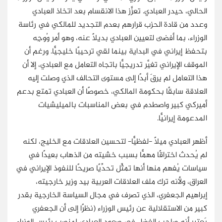
الحالي، حيدر العبادي. تعزَّز هذا الانقسام بعد اتخاذ العبادي
وعدد من قادة الحزب قرارهم بعدم التجديد للمالكي في رئاسة
الوزراء، بما أفضى لتعيين العبادي بديلًا عنه، وهو أمر وُوجِه
بتحفظ إيراني في البداية بينما لقي ترحيبًا خليجيًّا. ورغم أن
الموقف الإيراني تغيَّر تدريجيًّا باتجاه التعامل مع العبادي، إلا أن
هذا التعامل لم يرقَ أبدًا إلى مستوى التحالف الذي وصلت إليه
العلاقة سابقًا بحكومة المالكي، خصوصًا أن العبادي تمتع بدعم
أميركي كبير واصطدم في بعض المناسبات بالميليشيات
المدعومة إيرانيًّا.
أظهر العبادي ميلًا -لفظيًّا- لتحسين العلاقات مع الخليج، لكنه
لم يُحدث اختراقًا مهمًّا بسبب خشيته من الذهاب بعيدًا في
سياسات يُفهم منها أنها تمثِّل تحدِّيًا صريحًا للنفوذ الإيراني في
العراق، ولأنه ترك ملف العلاقات العربية بيد وزير خارجيته،
إبراهيم الجعفري، الذي تصرف في مجال السياسة الخارجية بقدر
كبير من الاستقلالية عن رئيس الوزراء (نظرًا إلى أن الجعفري