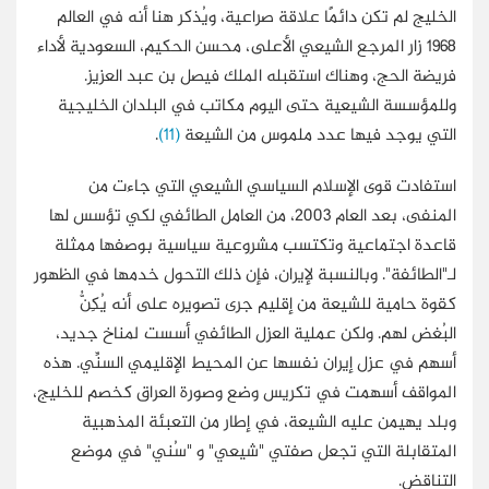
الخليج لم تكن دائمًا علاقة صراعية، ويُذكر هنا أنه في العالم
1968 زار المرجع الشيعي الأعلى، محسن الحكيم، السعودية لأداء
فريضة الحج، وهناك استقبله الملك فيصل بن عبد العزيز.
وللمؤسسة الشيعية حتى اليوم مكاتب في البلدان الخليجية
التي يوجد فيها عدد ملموس من الشيعة
(11)
.
استفادت قوى الإسلام السياسي الشيعي التي جاءت من
المنفى، بعد العام 2003، من العامل الطائفي لكي تؤسس لها
قاعدة اجتماعية وتكتسب مشروعية سياسية بوصفها ممثلة
لـ"الطائفة". وبالنسبة لإيران، فإن ذلك التحول خدمها في الظهور
كقوة حامية للشيعة من إقليم جرى تصويره على أنه يُكِنُّ
البُغض لهم. ولكن عملية العزل الطائفي أسست لمناخ جديد،
أسهم في عزل إيران نفسها عن المحيط الإقليمي السنِّي. هذه
المواقف أسهمت في تكريس وضع وصورة العراق كخصم للخليج،
وبلد يهيمن عليه الشيعة، في إطار من التعبئة المذهبية
المتقابلة التي تجعل صفتي "شيعي" و "سُني" في موضع
التناقض.