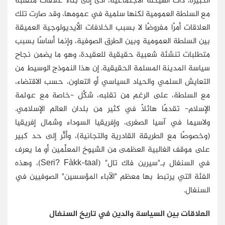
الكبيرة، ذات الهيكلة الاجتماعية، أدى إلى بناء علاقات متقلبة
مع السلطة العمومية لكنها سلمية في عمومها، وقد صارت تلك
العلاقات أمرًا مفروضًا لا بسبب الخلافات الأيديولوجية العميقة
بين السلطة العمومية وبين الطرق الصوفية، وإنما أساسًا بسبب
متطلبات تنشئة شعبية حقيقية للعقيدة، وهو ما يضمن نجاح
سياسة المدينة المسلمة الحقيقية. إن هذا النموذج الوسيط من
التعايش السلمي والحياد السياسي أو التعاون، حسب الاقتضاء،
مع السلطة، على الرغم من تقلبه، شكَّل -خاصة مع عولمة
الإسلام- تقدمًا هائلًا في كثير من بلدان العالم الإسلامي.
ولاسيما في آسيا الصغرى، وإفريقيا السوداء وشمال إفريقيا
(وخصوصًا مع الطريقة القادرية والتجانية)، وأثَّر إلى حد كبير
على موقف الغالبية العظمى من الشيوخ المعلِّمين أو ما يعرف
في السنغال بـ"سيرين فاك تال" (Seri? Fàkk-taal)، وهذه
الفئة التي يرتبط بها معظم "الآباء المؤسسين" الصوفيين في
السنغال.
العلاقات بين السياسة والدين في تاريخ السنغال