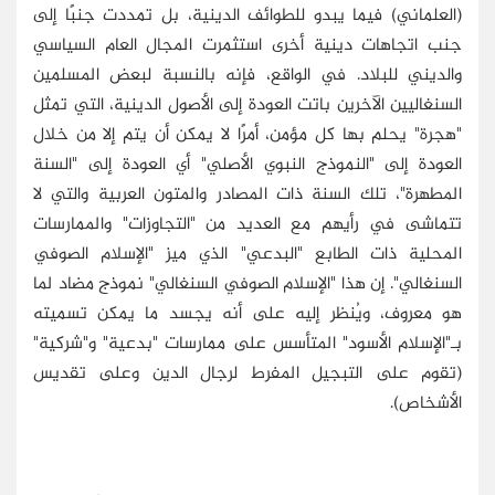
(العلماني) فيما يبدو للطوائف الدينية، بل تمددت جنبًا إلى
جنب اتجاهات دينية أخرى استثمرت المجال العام السياسي
والديني للبلاد. في الواقع، فإنه بالنسبة لبعض المسلمين
السنغاليين الآخرين باتت العودة إلى الأصول الدينية، التي تمثل
"هجرة" يحلم بها كل مؤمن، أمرًا لا يمكن أن يتم إلا من خلال
العودة إلى "النموذج النبوي الأصلي" أي العودة إلى "السنة
المطهرة"، تلك السنة ذات المصادر والمتون العربية والتي لا
تتماشى في رأيهم مع العديد من "التجاوزات" والممارسات
المحلية ذات الطابع "البدعي" الذي ميز "الإسلام الصوفي
السنغالي". إن هذا "الإسلام الصوفي السنغالي" نموذج مضاد لما
هو معروف، ويُنظر إليه على أنه يجسد ما يمكن تسميته
بـ"الإسلام الأسود" المتأسس على ممارسات "بدعية" و"شركية"
(تقوم على التبجيل المفرط لرجال الدين وعلى تقديس
الأشخاص).