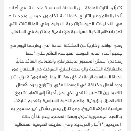
كثيرًا ما أثارت العلاقة بين السلطة السياسية والدينية، في أغلب
أنحاء العالم وعبر التاريخ، خلافات لا تخلو من حماس، ونجد ذلك
في التحليلات الجيوستراتيجية الدولية وفي المناقشات التي
تهز بانتظام النخبة السياسية والإعلامية والفكرية في السنغال.
وفي الواقع، وخارجًا عن المشكلة العامة التي يطرحها اليوم في
جميع أنحاء العالم الموقف السياسي القائم على "نمط
إسلامي" يتمثل المنظور الديمقراطي والعلماني السائد حاليًّا،
والمشاركة النشطة والواضحة للطرق الصوفية في السنغال في
الحياة السياسية الوطنية، فإن هذا "النمط الإسلامي" لا يزال يثير
ردود أفعال مختلفة في الوسط الفكري. وتتراوح ردود الأفعال
تلك ما بين التحليل النقدي الذي يصل أحيانًا إلى اتهام "شيوخ"
تلك الطرق بالزبونية، واتهام النخبة السياسية بتقديم تنازلات
سياسية لهؤلاء الشيوخ، وهو تنازل يمس بشكل غير مسموح به
بـ"القيم الجمهورية"...إلخ. وبهذا المعنى، يبدو لنا أن حالة
"المريديين" (أتباع المريدية، وهي الطريقة الصوفية السنغالية