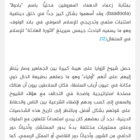
بمثابة زعماء الدهماء المعروفين محليًّا باسم "بادولا"
(baadoola)، وقد أسهموا بشكل كبير جدًّا في خلق دينامية
استنبات سلمي وتدريجي للإسلام الصوفي في بلاد الولوف،
وهو ما يسميه الباحث جيمس سيرينغ "الثورة الهادئة" للإسلام
في السنغال
(12)
.
حصل شيوخ الزوايا على هيبة كبيرة بين الجماهير وصار يُنظر
إليهم على أنهم "أولياء" وهو ما جعلهم بطبيعة الحال ذوي
مكانة في عيون أرباب السلطة، فكان السلاطين يرون أن هنالك
مصلحة استراتيجية واضحة في التحالف مع هؤلاء الشيوخ
والسعي إلى كسب ودهم لإضفاء الشرعية بين الناس والحفاظ
على قوتهم بشكل أفضل. وبالنظر إلى تاريخ هذه الشخصيات
الدينية، نجد أن بعضهم كان يُبدي استعدادًا للتعاون مع الملوك
وعلى مستويات مختلفة بدءًا بدور المستشار، وأحيانًا دور
الحامي من الشرور، وأحيانًا دور القاضي أو الممثل الرسمي، كما