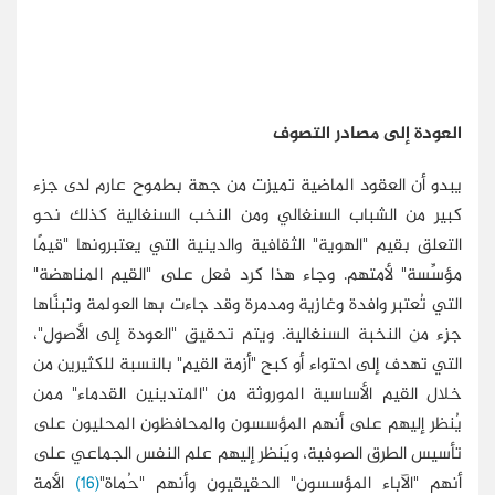
العودة إلى مصادر التصوف
يبدو أن العقود الماضية تميزت من جهة بطموح عارم لدى جزء
كبير من الشباب السنغالي ومن النخب السنغالية كذلك نحو
التعلق بقيم "الهوية" الثقافية والدينية التي يعتبرونها "قيمًا
مؤسِّسة" لأمتهم. وجاء هذا كرد فعل على "القيم المناهضة"
التي تُعتبر وافدة وغازية ومدمرة وقد جاءت بها العولمة وتبنَّاها
جزء من النخبة السنغالية. ويتم تحقيق "العودة إلى الأصول"،
التي تهدف إلى احتواء أو كبح "أزمة القيم" بالنسبة للكثيرين من
خلال القيم الأساسية الموروثة من "المتدينين القدماء" ممن
يُنظر إليهم على أنهم المؤسسون والمحافظون المحليون على
تأسيس الطرق الصوفية، ويَنظر إليهم علم النفس الجماعي على
أنهم "الآباء المؤسسون" الحقيقيون وأنهم "حُماة"
(16)
الأمة