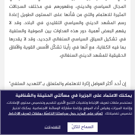
المجال السياسي والديني، وظهورهم في مختلف السجالات
المثيرة للاهتمام والتي من شأنها على المستوى الطويل إعادة
رسم المشهد الديني والسياسي التقليدي في البلاد. وقد لا
يفهم البعض أهمية دور هذه العداوات بين الصوفية والسلفية
في تشكيل السياق السياسي السنغالي الجديد، وقد لا يقدرها
بما فيه الكفاية، مع أنها في رأينا تشكِّل الأسس القوية والآفاق
الحقيقية للمشهد الديني السنغالي.
إن أحد أكثر العوامل إثارة للاهتمام والمتعلق بـ"التهديد السلفي"
في السنغال هو ردود الفعل المتسمة بالمرونة داخل الطرق
يمكنك الاعتماد على الجزيرة في مسألتي الحقيقة والشفافية
الصوفية، خاصة على مستوى النخبة. وبالنظر للخطاب البسيط/
نستخدم ملفات تعريف الارتباط وتقنيات التتبع الأخرى لتقديم وتخصيص محتوى الإعلانات،
التبسيطي، "العقلاني" والحرفي لجماعة "عبادو" والقادر على
وإتاحة الميزات، وقياس أداء الموقع، وإتاحة مشاركة الوسائط الاجتماعية. يمكنك اختيار
تخصيص تفضيلاتك.
تعرّف على المزيد حول سياستنا الخاصّة بملفات تعريف الارتباط.
إقناع الشباب بسهولة (وكثير من أعضاء هذه الجماعة درس في
المدارس العلمانية، وتكاد معرفتهم الدينية تكون أولية وهو ما
السماح للكلّ
التفضيلات
يحد من فاعليتهم)، فإن خطابهم الإقناعي يبقى مستلهمًا من