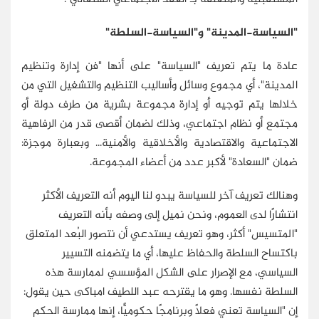
"السياسة-المدينة" و"السياسة-السلطة"
عادة ما يتم تعريف "السياسة" على أنها "فن إدارة وتنظيم
المدينة"، أي مجموع وسائل وأساليب التنظيم والتشغيل التي من
خلالها يتم توجيه أو إدارة مجموعة بشرية من طرف دولة أو
مجتمع أو نظام اجتماعي، وذلك لضمان أقصى قدر من الرفاهية
الاجتماعية والاقتصادية والأخلاقية والأمنية... وبعبارة موجزة:
ضمان "السعادة" لأكبر عدد من أعضاء المجموعة.
وهنالك تعريف آخر للسياسة يبدو لنا اليوم أنه التعريف الأكثر
انتشارًا لدى العموم، ونحن نميل إلى وصفه بأنه التعريف
"المتسيس" أكثر، وهو تعريف يستدعي أن نتصور البُعد المتعلق
باكتساح السلطة والحفاظ عليها، أي ما يتضمنه التسيير
السياسي، مع الإصرار على الشكل المؤسسي لممارسة هذه
السلطة نفسها. وهو ما يقترحه عبد اللطيف امباكى حين يقول:
إن "السياسة تعني فعلًا وبرنامجًا حكوميًّا، إنها ممارسة الحكم