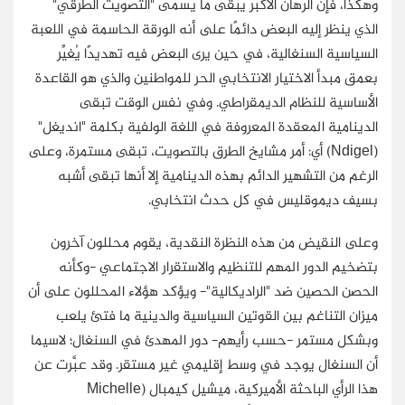
وهكذا، فإن الرهان الأكبر يبقى ما يسمى "التصويت الطرقي"
الذي ينظر إليه البعض دائمًا على أنه الورقة الحاسمة في اللعبة
السياسية السنغالية، في حين يرى البعض فيه تهديدًا يُغيِّر
بعمق مبدأ الاختيار الانتخابي الحر للمواطنين والذي هو القاعدة
الأساسية للنظام الديمقراطي. وفي نفس الوقت تبقى
الدينامية المعقدة المعروفة في اللغة الولفية بكلمة "انديغل"
(Ndigel) أي: أمر مشايخ الطرق بالتصويت، تبقى مستمرة، وعلى
الرغم من التشهير الدائم بهذه الدينامية إلا أنها تبقى أشبه
بسيف ديموقليس في كل حدث انتخابي.
وعلى النقيض من هذه النظرة النقدية، يقوم محللون آخرون
بتضخيم الدور المهم للتنظيم والاستقرار الاجتماعي -وكأنه
الحصن الحصين ضد "الراديكالية"- ويؤكد هؤلاء المحللون على أن
ميزان التناغم بين القوتين السياسية والدينية ما فتئ يلعب
وبشكل مستمر -حسب رأيهم- دور المهدئ في السنغال؛ لاسيما
أن السنغال يوجد في وسط إقليمي غير مستقر. وقد عبَّرت عن
هذا الرأي الباحثة الأميركية، ميشيل كيمبال (Michelle