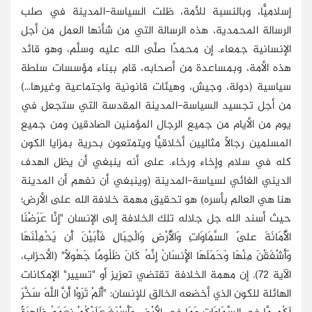
إسلاميًّا، وبالنسبة للأمة، ظلت السياسة-المدينة في صلب
الرسالة المحمدية، هذه الرسالة التي من شأنها العمل من أجل
الإنسانية جمعاء. إن محمدًا صلَّى الله عليه وسلَّم، وهو قائد
هذه الأمة، وبمساعدة من أصحابه، قام ببناء مؤسسات سلطة
سياسية (دولة، وجيش، وهيئات قانونية واجتماعية وغيرها...)
من أجل تجسيد السياسة-المدينة المقدسة التي ستجعل في
يوم من الأيام من جميع الرجال المؤمنين الصادقين ومن جميع
المسلمين رجالًا مثاليين أخلاقيًّا ويتمتعون بحرية بمزايا الكون
كله في سلام وإخاء ورخاء. على أنه ينبغي أن يظل الهدف
الديني الغائي لسياسة-المدينة (وينبغي أن نفهم أن المدينة
هنا هي العالم بأسره) هو تحقيق مهمة خلافة الله على الأرض؛
حيث أسند الله جل جلاله تلك الخلافة إلى الإنسان "إِنَّا عَرَضْنَا
الْأَمَانَةَ عَلَى السَّمَاوَاتِ وَالْأَرْضِ وَالْجِبَالِ فَأَبَيْنَ أَن يَحْمِلْنَهَا
وَأَشْفَقْنَ مِنْهَا وَحَمَلَهَا الْإِنسَانُ إِنَّهُ كَانَ ظَلُومًا جَهُولًا" (الأحزاب،
الآية 72). إن مهمة الخلافة تقتضي تعزيز أو "تسيير" الإمكانات
الهائلة للكون الذي أخضعه الخالق للإنسان: "أَلَمْ تَرَوْا أَنَّ اللَّهَ سَخَّرَ