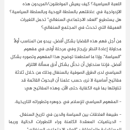
اللعبة السياسية؟ كيف يعيش المواطنون/المريدون هذه
الازدواجية في علاقتهم بالسلطة الروحية وبالسلطة السياسية؟
هل يستطيع "العقد الاجتماعي السنغالي" تحمل التغيرات
العميقة التي تحدث في المجتمع السنغالي؟
من أجل فهم هذه القضايا بشكل أفضل، يبدو من المناسب أولًا
محاولة إعادة النظر بإيجاز وفي مرحلة أولى في مفهوم
"السياسة". وإذا ما استطعنا توضيح هذا المفهوم وتصوره بشكل
أفضل، فإننا سنحاول أن نحلِّل بشكل أدق مسألة الالتزام
السياسي لدى الطرق الصوفية بالسنغال وذلك من خلال ثلاثة
مفاتيح أساسية لا نرى حسب علمنا أن البحوث القائمة قد
تناولتها بما فيه الكفاية حتى الآن، وهذه المفاتيح هي:
- المفهوم السياسي للإسلام في جوهره وتطوراته التاريخية.
- طبيعة العلاقات بين السياسة والدين في تاريخ السنغال.
- الديناميات المعقدة الكامنة وراء التطورات الحالية وربما
المستقبلية والمتعلقة بـ"العقد الاجتماعي السنغالي".