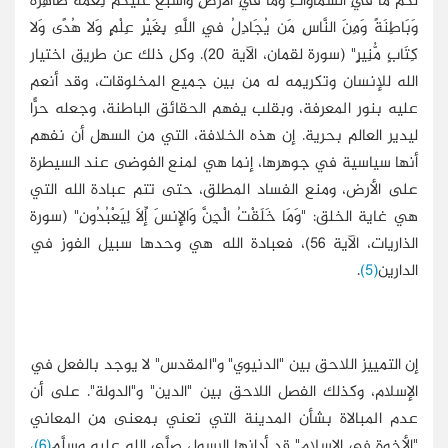
لَكُم مَّا فِي السَّمَاوَاتِ وَمَا فِي الأَرْضِ وَأَسْبَغَ عَلَيْكُمْ نِعَمَهُ ظَاهِرَةً
وَبَاطِنَةً وَمِنَ النَّاسِ مَن يُجَادِلُ فِي اللَّهِ بِغَيْرِ عِلْمٍ وَلا هُدًى وَلا
كِتَابٍ مُّنِيرٍ" (سورة لقمان، الآية 20). وكل ذلك عن طريق اختيار
الله للإنسان وتكريمه له من بين جميع المخلوقات، وقد أنعم
عليه بنور المعرفة، وبقلب يفهم الحقائق الباطنة، وجعله حرًّا
ليدير العالم بحرية. إن هذه الخلافة، التي من السهل أن نفهم
أنها سياسية في جوهرها، إنما هي لمنع الفوضى عند السيطرة
على الأرض، ومنع الفساد المطلق، حتى تتم عبادة الله التي
هي غاية الخلق: "وَمَا خَلَقْتُ الْجِنَّ وَالإِنسَ إِلاَّ لِيَعْبُدُونِ" (سورة
الذاريات، الآية 56)، فعبادة الله هي وحدها سبيل الفوز في
الدارين
(5)
.
إن التمييز اللاحق بين "الدنيوي" و"المقدس" لا يوجد بالفعل في
الإسلام، وكذلك الفصل اللاحق بين "الدين" و"الدولة". على أن
عدم المبالاة بشأن المدينة التي تعني بمعنى من المعاني
"الأخوة في الإسلام" قد أدانها الرسول صلَّى الله عليه وسلَّم
(6)
،