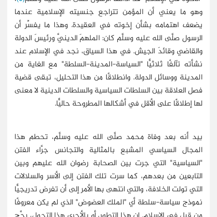
وهو ما يعني أن المؤمن تتراجع جنسيته الإسلامية عندما
يضعف اهتمامه بشأن إخوته في العقيدة. وهذا ما يفسِّر أن
الرسول صلَّى الله عليه وسلَّم كان: الملهمَ الدينيَّ ورئيسَ الدولة
والقاضي وقائدَ الجيش. في هذا السياق، نجد في الإسلام عند
نشأته تآلفًا ثلاثيًّا "السياسة-المدينة-السلطة" مع الغاية من
المدينة ووسائل الدولة. وانطلاقًا من هذا التحليل، تبقى قضية
فصل العلاقة بين السلطات السياسية والسلطات الدينية لا معنى
لها إطلاقًا على الأقل في أشكالها المطروحة حاليًّا.
بيد أنه بعد وفاة محمد صلَّى الله عليه وسلَّم، تحطم هذا
المجال السياسي المشبع بالمثالية والتجانس جرَّاء الفتن
"السياسية" التي جرت بين الصحابة رضوان الله عليهم وبين
التابعين من بعدهم، كما سرت تلك الفتن إلى الأسر والسلالات
التي تولت الخلافة، والتي انتهى بها الأمر إلى أن تفرض تدريجيًّا
نموذج سياسة-سلطة أي "الملك العضوض" الذي لم يكن معروفًا
من قبل في الإسلام. إن هذا التطور، أو بالأحرى هذا التحول، رجَّح