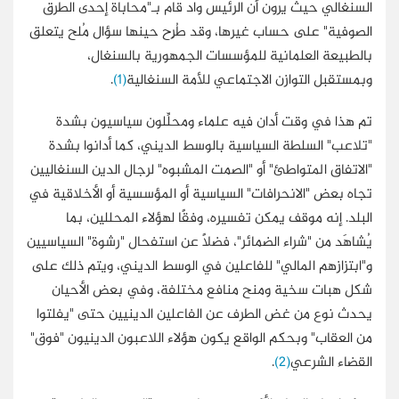
السنغالي حيث يرون أن الرئيس واد قام بـ"محاباة إحدى الطرق
الصوفية" على حساب غيرها، وقد طُرِح حينها سؤال مُلح يتعلق
بالطبيعة العلمانية للمؤسسات الجمهورية بالسنغال،
وبمستقبل التوازن الاجتماعي للأمة السنغالية
(1)
.
تم هذا في وقت أدان فيه علماء ومحلِّلون سياسيون بشدة
"تلاعب" السلطة السياسية بالوسط الديني، كما أدانوا بشدة
"الاتفاق المتواطئ" أو "الصمت المشبوه" لرجال الدين السنغاليين
تجاه بعض "الانحرافات" السياسية أو المؤسسية أو الأخلاقية في
البلد. إنه موقف يمكن تفسيره، وفقًا لهؤلاء المحللين، بما
يُشاهَد من "شراء الضمائر"، فضلًا عن استفحال "رشوة" السياسيين
و"ابتزازهم المالي" للفاعلين في الوسط الديني، ويتم ذلك على
شكل هبات سخية ومنح منافع مختلفة، وفي بعض الأحيان
يحدث نوع من غض الطرف عن الفاعلين الدينيين حتى "يفلتوا
من العقاب" وبحكم الواقع يكون هؤلاء اللاعبون الدينيون "فوق"
القضاء الشرعي
(2)
.