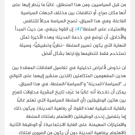
من قبل السياسيين. ومن هذا المنطلق، غالبًا ما يُنظر إليها على
أنها مكان صراع، أو تناقضات بين مختلف الجهات السياسية
الفاعلة. وفي هذا السياق، تصبح السياسة مجالًا للتنافس
والاستيلاء على السلطة"
(4)
. إن القوة ينبغي، من حيث المبدأ
والأخلاق، أن توضع في خدمة المدينة؛ وهذه الأخيرة تمثل
النهاية التي يكون تسيير السلطة -نظريًّا وتطبيقيًّا- وسيلة
تستخدم فقط لتنظيمها وإدارتها بشكل أفضل.
لن نخوض لأغراض تحليلية في تفاصيل العلاقات المعقدة بين
هذين المفهومين المتكاملين (اللذين سنشير إليهما على التوالي
بـ "السياسة/المدينة" و"السياسة/السلطة. في هذا السياق،
يمكن أن نلاحظ أنه غالبًا ما عَرَف تاريخ البشرية محاولات للمزج
بين هاتين الوظيفتين (أي السلطة السياسية التي تهتم غالبًا
بالغاية الحقيقية لهذه القوة، أي رفاهية المدينة)، ويكون ذلك
إما بتفضيل إحدى الوظيفتين (الاهتمام بامتلاك السلطة
والامتيازات المهيمنة على الغاية الاجتماعية)، أو الوظيفة الثانية
(الاهتمام برفاهية المدينة دون أن يكون من الضروري امتلاك