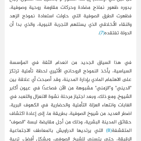
بدوره ظهور نماذج مضادة وحركات مقاومة روحية وصوفية،
فظهرت الطرق الصوفية التي حاولت استعادة نموذج الزهد
والنقاء الأخلاقي الذي يستلهم التجربة النبوية، والذي بدا أن
الدولة تفتقده
(7)
.
في هذا السياق الجديد من انعدام الثقة في المؤسسة
السياسية، يأخذ النموذج الروحاني الأثيري لحظة تأملية ترتكز
على الاهتمام المادي بإدارة المدينة، وقد أصبحت أي علاقة بين
"الديني" و"الزمني" مشبوهة من الآن فصاعدًا في عيون أكابر
الشيوخ. ومع ذلك، وبعد اجتياز مرحلة نشوة الانعزال والتعبد في
الغابات وانتهاء العزلة التأملية والحضارية في الكهوف البرية،
اضطر العديد من شيوخ الصوفية، بطريقة ما، إلى إعادة اكتشاف
حقائق المدينة البشرية، وذلك من أجل مقايضة لبسة "الصوف"
المتقشفة
(8)
التي يرتديها الدراويش بالمعاطف الاجتماعية
الرقيقة، حتى يتسنى للشيخ الصوفي، وبشكل أفضل، تربية