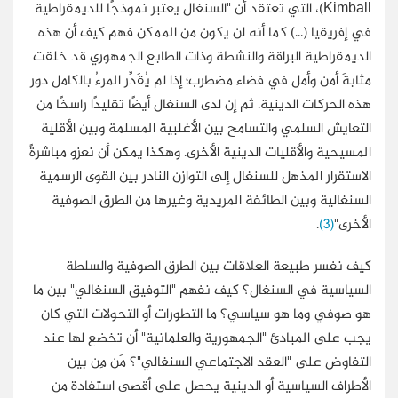
Kimball)، التي تعتقد أن "السنغال يعتبر نموذجًا للديمقراطية
في إفريقيا (...) كما أنه لن يكون من الممكن فهم كيف أن هذه
الديمقراطية البراقة والنشطة وذات الطابع الجمهوري قد خلقت
مثابةَ أمن وأمل في فضاء مضطرب؛ إذا لم يُقَدِّر المرءُ بالكامل دور
هذه الحركات الدينية. ثم إن لدى السنغال أيضًا تقليدًا راسخًا من
التعايش السلمي والتسامح بين الأغلبية المسلمة وبين الأقلية
المسيحية والأقليات الدينية الأخرى. وهكذا يمكن أن نعزو مباشرةً
الاستقرار المذهل للسنغال إلى التوازن النادر بين القوى الرسمية
السنغالية وبين الطائفة المريدية وغيرها من الطرق الصوفية
الأخرى"
(3)
.
كيف نفسر طبيعة العلاقات بين الطرق الصوفية والسلطة
السياسية في السنغال؟ كيف نفهم "التوفيق السنغالي" بين ما
هو صوفي وما هو سياسي؟ ما التطورات أو التحولات التي كان
يجب على المبادئ "الجمهورية والعلمانية" أن تخضع لها عند
التفاوض على "العقد الاجتماعي السنغالي"؟ مَن مِن بين
الأطراف السياسية أو الدينية يحصل على أقصى استفادة من