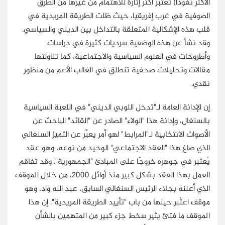
الأكثر نفوذًا) تعتبر أكثر إثارة للاهتمام من غيرها من الطرق
الصوفية في غرب إفريقيا، حيث ظلت الطريقة المريدية في
قلب هذه الإشكالية المتعلقة بالتداخل بين الديني والسياسي.
وقد نشأ عن هذه الوضعية سرديات كثيرة في دراسات
وأطروحات في العلوم السياسية والاجتماعية، كما تناولتها
مقالات وتحليلات صحفية تنطلق في الغالب الأعم من منظور
نقدي.
إن الإدانة العامة لـ"تدخل اللوبي الديني" في اللعبة السياسية
بالسنغال، وإدانة هذا "الولاء" الصادر عن "القائد" الباحث عن
الأصوات الانتخابية لـ"المرابط" لهو أمر يعبِّر عن التميز السنغالي
الذي صاغ هذا "العقد الاجتماعي" الوحيد من نوعه، وهو عقد
يُعتبر في جوهره خروجًا على المبادئ "الجمهورية". وقد تفاقم
العمل بهذا العقد بشكل كبير منذ أوائل 2000، من خلال الموقف
الذي أعلنه بجلاء الرئيس السنغالي السابق، عبد الله واد، وهو
موقف اعتُبر حينها من باب "تأييد الطريقة المريدية". إن هذا
الموقف ما فتئ يثير سخط جزء كبير من المتهمين بالشأن