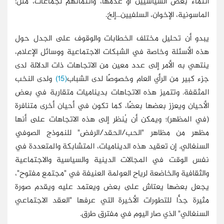
انتماء بعض السياسيين أو عدمها، وانتمائهم لجماعات، مثل:
الماسونية، الإخوان، السلفيين...إلخ.
يبدو أن تحليل مختلف الخطابات والوقوف على الجدل حول
هذه الأسئلة وخاصة في الشبكات الاجتماعية ووسائل الإعلام،
ينتهي به الأمر إلى عدد معين من الاتجاهات ذات الدلالة لدى
جزء كبير من الرأي العام وخصوصًا لدى الشباب
(15)
ولدى النخب
المثقفة. وتتميز هذه الاتجاهات بديناميات متقاربة في بعض
الأحيان ويعزز بعضها بعضًا، كما تكون في أحيان أخرى متنافرة
(في المظهر)؛ ويمكن أن يُنظر إلى هذه الاتجاهات على أنها
مظهر من مظاهر "الحب/الحقد/الرفض" للنموذج الصوفي
السنغالي. إن تعقيد هذه الديناميات، المتشابكة والمتعددة في
نفس الوقت في المجالات الدينية والسياسية والاجتماعية
والثقافية والخاضعة لرياح العولمة العنيفة في "مجتمع مفتوح"،
يجعل بعضها يعتاش على بعض ويعتمد عليه ويقدم صورة
مثيرة جدًّا للتطورات الأخيرة التي عرفها "العقد الاجتماعي
السنغالي" الذي صار اليوم في مفترق طرق.