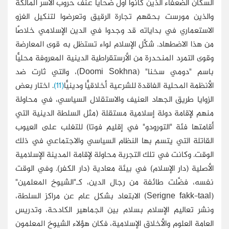
السكان الضعفاء الذين كانوا أول ضحايا عنف حروب الأسر المالكة
والذين مورست بحقهم تجارة الرقيق وتعرضوا لتنكيل الغزو
الاستعماري في بداياته قد وجدوا في الدين الإسلامي خلاصًا
من هذا الاضطهاد. شكَّل الإسلام لواء تستظل به قوى المعارضة
وقوى التمرد المنحدرة من الأرستقراطية الدينية المعروفة محليًّا
باسم "دومي سخنا" (Doomi Sokhna)، والتي ثارت ضد
الأنظمة المحلية الفاقدة للشرعية أخلاقيًّا ودينيًّا
(11)
. اختار بعض
الزوايا طريق الجهاد العنيف والاستقلال السياسي، في محاولة
منهم لإقامة دولة إسلامية مستقلة (مثل السلطة الدينية التي
أقامتها فئة "التورودو" في إقليم فوتا) للتغلب على العيوب
القاتلة التي يتسم بها النظام السياسي والاجتماعي في ذلك
الوقت. وكانت في تلك التجربة محاولة لإقامة المدينة الإسلامية
الأصلية (دار الإسلام) في بيئة معادية (دار الكفر). وفي الوقت
نفسه، فضَّلت طائفة من رجال الدين، كـ"الشيوخ المعلمين"
(Serigne fakk-taal) الابتعاد بشكل عام عن مراكز السلطة،
ونشر تعاليم الإسلام بسلام بين الجماهير الكادحة، وتدريس
العامة العلوم والأخلاق الإسلامية، فكان هؤلاء الشيوخ المعلمون