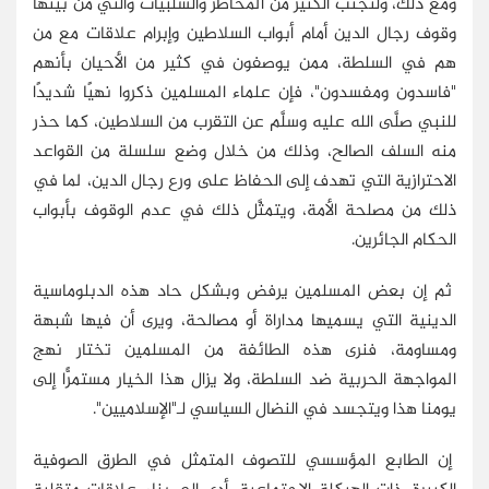
ومع ذلك، ولتجنب الكثير من المخاطر والسلبيات والتي من بينها
وقوف رجال الدين أمام أبواب السلاطين وإبرام علاقات مع من
هم في السلطة، ممن يوصفون في كثير من الأحيان بأنهم
"فاسدون ومفسدون"، فإن علماء المسلمين ذكروا نهيًا شديدًا
للنبي صلَّى الله عليه وسلَّم عن التقرب من السلاطين، كما حذر
منه السلف الصالح، وذلك من خلال وضع سلسلة من القواعد
الاحترازية التي تهدف إلى الحفاظ على ورع رجال الدين، لما في
ذلك من مصلحة الأمة، ويتمثَّل ذلك في عدم الوقوف بأبواب
الحكام الجائرين.
ثم إن بعض المسلمين يرفض وبشكل حاد هذه الدبلوماسية
الدينية التي يسميها مداراة أو مصالحة، ويرى أن فيها شبهة
ومساومة، فنرى هذه الطائفة من المسلمين تختار نهج
المواجهة الحربية ضد السلطة، ولا يزال هذا الخيار مستمرًّا إلى
يومنا هذا ويتجسد في النضال السياسي لـ"الإسلاميين".
إن الطابع المؤسسي للتصوف المتمثل في الطرق الصوفية