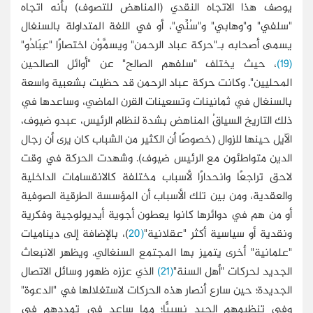
يوصف هذا الاتجاه النقدي (المناهض للتصوف) بأنه اتجاه
"سلفي" و"وهابي" و"سُنِّي"، أو في اللغة المتداولة بالسنغال
يسمى أصحابه بـ"حركة عباد الرحمن" ويسمَّوْن اختصارًا "عِبَادُو"
(19)
، حيث يختلف "سلفهم الصالح" عن "أوائل الصالحين
المحليين". وكانت حركة عباد الرحمن قد حظيت بشعبية واسعة
بالسنغال في ثمانينات وتسعينات القرن الماضي، وساعدها في
ذلك التاريخ السياقُ المناهض بشدة لنظام الرئيس، عبدو ضيوف،
الآيل حينها للزوال (خصوصًا أن الكثير من الشباب كان يرى أن رجال
الدين متواطئون مع الرئيس ضيوف). وشهدت الحركة في وقت
لاحق تراجعًا وانحدارًا لأسباب مختلفة كالانقسامات الداخلية
والعقدية، ومن بين تلك الأسباب أن المؤسسة الطرقية الصوفية
أو من هم في دوائرها كانوا يعطون أجوية أيديولوجية وفكرية
ونقدية أو سياسية أكثر "عقلانية"
(20
)، بالإضافة إلى ديناميات
"علمانية" أخرى يتميز بها المجتمع السنغالي. ويظهر الانبعاث
الجديد لحركات "أهل السنة"
(21)
الذي عززه ظهور وسائل الاتصال
الجديدة؛ حين سارع أنصار هذه الحركات لاستغلالها في "الدعوة"
وفي تنظيمهم الجيد نسبيًّا؛ مما ساعد في تمددهم في