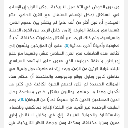
من دون الخوض في التفاصيل التاريخية، يمكن القول: إن الإسلام
في السنغال (دخل الإسلام السنغال مع القرن الحادي عشر
الميلادي أي قبل أكثر من ألف عام) لم ينتشر بين عموم الناس،
لاسيما في منطقة الولوف، إلا من خلال الربط بين القوى الدينية
والسياسية، وتم ذلك الربط عبر أشكال وتطورات مختلفة، أحيانًا
تعاونية وأحيانًا أخرى عدائية
(9)
. على أن المؤرخين ينبِّهون إلى
كثافة هذه العلاقات في القرن السادس عشر، ولاسيما مع خلع
إمبراطور منطقة ديولوف الذي هيمن على المشهد السياسي
للبلاد قرابة قرنين من الزمن، وبعد إزاحته ظهرت دول ولفية في
مناطق كايور وباول ووالو وديولوف. والملاحظ أن حكام هذه
الممالك الجديدة لم تكن لديهم الخبرة الكافية في كثير من
الأحيان وهذا ما جعلهم يطلبون بشكل خاص مساعدة رجال
الدين المسلمين (الذين كانوا عمومًا تجارًا من البيضان
(10)
، وهم
الطبقة الوحيدة غير الأمية في البلاد) لإدارة ممالكهم، وللقضاء،
وللاستشارة، والحماية الغيبية.. إلخ، في مقابل استقلال إداري
معين ومزايا مختلفة. وهكذا، ومن وجهة النظر التاريخية، فإن