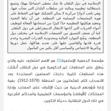
الإسلامية في دول البلقان بلا شك معطى اجتماعيًا مهمًا، وتتمتع
باستقلالية تنظيمية ومالية عن سلطات البلدان التي نشأت فيها،
وهي تلعب أدوارًا مركزية لا يمكن التشكيك فيها في الحفاظ على
هوية المجتمعات المسلمة في المنطقة، غير أن بناها التحتية
وتعقيد هيكليتها التنظيمية حدّا كثيرًا من استجابتها الفعالة لتوظيف
أجواء الحريات التي أتاحها الانتقال الديمقراطي في دول البلقان.
كما أن ضعف التنسيق بين الجمعيات الإسلامية في مختلف دول
المنطقة، وشُح الموارد المالية ومحدودية القدرات البشرية وعدم
قدرة قادتها والقائمين عليها على تجديد هياكلها، جعل دورها
وتأثيرها الاجتماعي والسياسي أقل بكثير من المأمول.
مؤسسة الجمعية الإسلامية
(1)
هو الاسم المُتعارف عليه والذي
يُطلق على المنظمات غير الحكومية في دول البلقان، أُنشئت
هذه المنظمات لتلبية حاجات المسلمين المستجدة بعد
الانسحاب التام للعثمانيين من المنطقة (1878-1912)، بغية
إدارة شؤونهم الدينية من حيث الإشراف على المساجد وإدارة
الممتلكات (الأوقاف) والمؤسسات التعليمية والمحاكم الشرعية
في تلك الدول البلقانية حديثة التكوين.