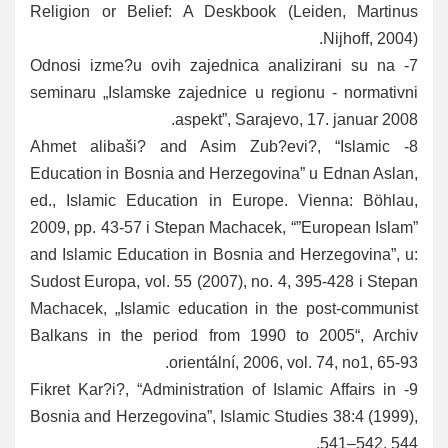
Religion or Belief: A Deskbook (Leiden, Martinus
Nijhoff, 2004).
Odnosi izme?u ovih zajednica analizirani su na
7-
seminaru „Islamske zajednice u regionu - normativni
aspekt”, Sarajevo, 17. januar 2008.
Ahmet alibaši? and Asim Zub?evi?, “Islamic
8-
Education in Bosnia and Herzegovina” u Ednan Aslan,
ed., Islamic Education in Europe. Vienna: Böhlau,
2009, pp. 43-57 i Stepan Machacek, “”European Islam”
and Islamic Education in Bosnia and Herzegovina”, u:
Sudost Europa, vol. 55 (2007), no. 4, 395-428 i Stepan
Machacek, „Islamic education in the post-communist
Balkans in the period from 1990 to 2005“, Archiv
orientální, 2006, vol. 74, no1, 65-93.
Fikret Kar?i?, “Administration of Islamic Affairs in
9-
Bosnia and Herzegovina”, Islamic Studies 38:4 (1999),
541–542, 544.