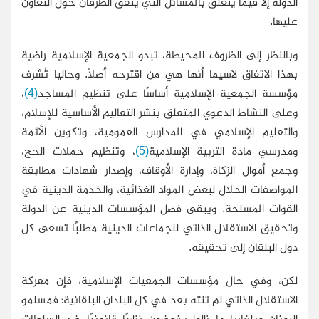
الدولة إلا فيما يتعلق بالمسائل التي يتفق الطرفان حول التعاون
عليها.
وبالنظر إلى الظروف المحيطة، تبدو الجمعية الإسلامية راضية
بهذا الاتفاق لاسيما أنها هي من اقترحه أصلاً. وحاليا تُشرف
مؤسسة الجمعية الإسلامية أساسًا على تنظيم المساجد
(4)
،
وعلى النشاط الدعوي المتعلق بنشر التعاليم الأساسية للإسلام،
والتعليم الإسلامي في المدارس العمومية، وتكوين الأئمة
ومدرسي مادة التربية الإسلامية
(5)
، وتنظيم حملات الحج،
وجمع أموال الزكاة، وإدارة الأوقاف، وإصدار شهادات مطابقة
المواصفات الحلال لبعض المواد الغذائية، والخدمة الدينية في
القوات المسلحة. ويبقى فصل المؤسسات الدينية عن الدولة
وتحقيق الاستقلال الذاتي للجماعات الدينية مطلبًا تسعى كل
دول البلقان إلى تحقيقه.
لكن، وفي حال مؤسسات الجمعيات الإسلامية، فإن معركة
الاستقلال الذاتي لم تنته بعد في كل البلدان البلقانية؛ فمسلمو
اليونان وبلغاريا ما زالوا يخوضون نزاعًا قانونيًا ضد السلطات