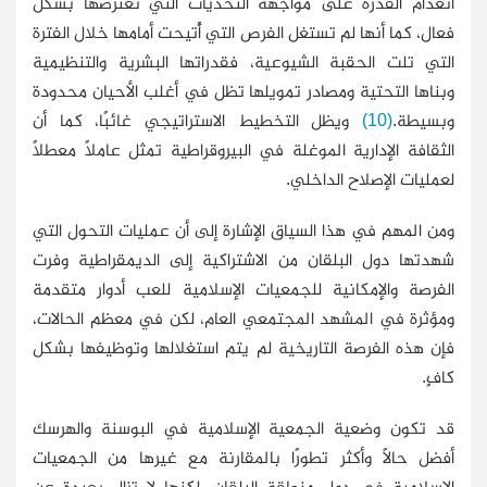
انعدام القدرة على مواجهة التحديات التي تعترضها بشكل
فعال، كما أنها لم تستغل الفرص التي أُتيحت أمامها خلال الفترة
التي تلت الحقبة الشيوعية، فقدراتها البشرية والتنظيمية
وبناها التحتية ومصادر تمويلها تظل في أغلب الأحيان محدودة
وبسيطة.
(10)
ويظل التخطيط الاستراتيجي غائبًا، كما أن
الثقافة الإدارية الموغلة في البيروقراطية تمثل عاملاً معطلاً
لعمليات الإصلاح الداخلي.
ومن المهم في هذا السياق الإشارة إلى أن عمليات التحول التي
شهدتها دول البلقان من الاشتراكية إلى الديمقراطية وفرت
الفرصة والإمكانية للجمعيات الإسلامية للعب أدوار متقدمة
ومؤثرة في المشهد المجتمعي العام، لكن في معظم الحالات،
فإن هذه الفرصة التاريخية لم يتم استغلالها وتوظيفها بشكل
كافٍ.
قد تكون وضعية الجمعية الإسلامية في البوسنة والهرسك
أفضل حالاً وأكثر تطورًا بالمقارنة مع غيرها من الجمعيات
الإسلامية في دول منطقة البلقان، لكنها لا تزال بعيدة عن