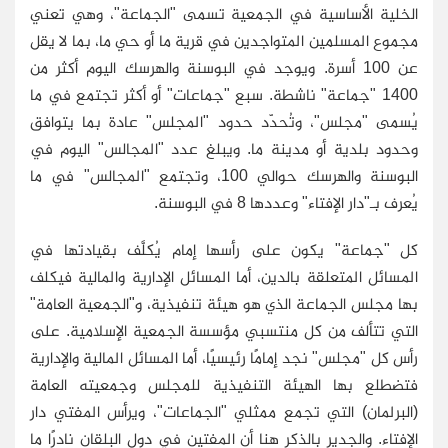
الخلية الأساسية في الجمعية تسمى "الجماعة"، وهي تعني
مجموع المسلمين المتواجدين في قرية ما أو حي ما، بما لا يقل
عن 100 أسرة. ويوجد في البوسنة والهرسك اليوم أكثر من
1400 "جماعة" ناشطة. سبع "جماعات" أو أكثر تجتمع في ما
يُسمى "مجلس"، وتُحدّد حدود "المجلس" عادة بما يتوافق
وحدود بلدية أو مدينة ما. ويبلغ عدد "المجالس" اليوم في
البوسنة والهرسك حوالي 100، وتجتمع "المجالس" في ما
يُعرف بـ"دار الإفتاء" وعددها 8 في البوسنة.
كل "جماعة" يكون على رأسها إمام يُكلَّف بقيادتها في
المسائل المتعلقة بالدين، أما المسائل الإدارية والمالية فيكلف
بها مجلس الجماعة الذي هو هيئة تنفيذية، و"الجمعية العامة"
التي تتألف من كل منتسبي مؤسسة الجمعية الإسلامية. على
رأس كل "مجلس" نجد إمامًا رئيسيًا، أما المسائل المالية والإدارية
فتضطلع بها الهيئة التنفيذية للمجلس وجمعيته العامة
(البرلمان) التي تجمع ممثلي "الجماعات"، ويرأس المفتي دار
الإفتاء. والجدير بالذكر هنا أن المفتين في دول البلقان نادرًا ما