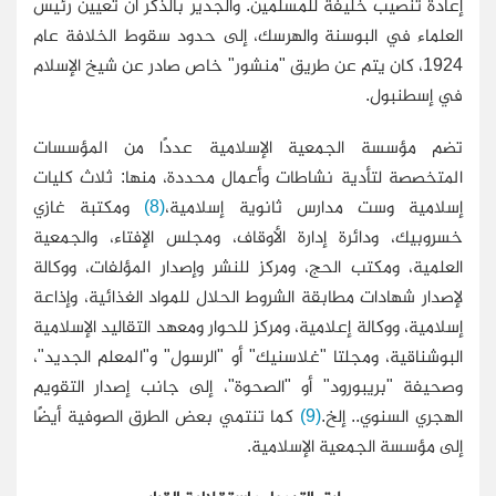
إعادة تنصيب خليفة للمسلمين. والجدير بالذكر أن تعيين رئيس
العلماء في البوسنة والهرسك، إلى حدود سقوط الخلافة عام
1924، كان يتم عن طريق "منشور" خاص صادر عن شيخ الإسلام
في إسطنبول.
تضم مؤسسة الجمعية الإسلامية عددًا من المؤسسات
المتخصصة لتأدية نشاطات وأعمال محددة، منها: ثلاث كليات
إسلامية وست مدارس ثانوية إسلامية،
(8)
ومكتبة غازي
خسروبيك، ودائرة إدارة الأوقاف، ومجلس الإفتاء، والجمعية
العلمية، ومكتب الحج، ومركز للنشر وإصدار المؤلفات، ووكالة
لإصدار شهادات مطابقة الشروط الحلال للمواد الغذائية، وإذاعة
إسلامية، ووكالة إعلامية، ومركز للحوار ومعهد التقاليد الإسلامية
البوشناقية، ومجلتا "غلاسنيك" أو "الرسول" و"المعلم الجديد"،
وصحيفة "بريبورود" أو "الصحوة"، إلى جانب إصدار التقويم
الهجري السنوي.. إلخ.
(9)
كما تنتمي بعض الطرق الصوفية أيضًا
إلى مؤسسة الجمعية الإسلامية.