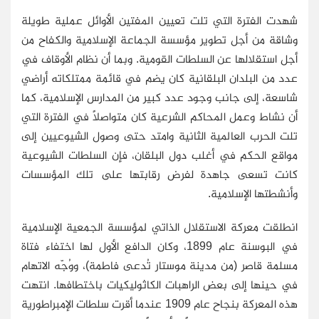
شهدت الفترة التي تلت تعيين المفتين الأوائل عملية طويلة
وشاقة من أجل تطوير مؤسسة الجماعة الإسلامية والكفاح من
أجل استقلالها عن السلطات القومية. وبما أن نظام الأوقاف في
عدد من البلدان البلقانية كان يضم في قائمة ممتلكاته أراضي
شاسعة، إلى جانب وجود عدد كبير من المدارس الإسلامية، كما
أن نشاط وعمل المحاكم الشرعية كان متواصلاً في الفترة التي
تلت الحرب العالمية الثانية وامتد حتى وصول الشيوعيين إلى
مواقع الحكم في أغلب دول البلقان، فإن السلطات الشيوعية
كانت تسعى جاهدة لفرض رقابتها على تلك المؤسسات
وأنشطتها الإسلامية.
انطلقت معركة الاستقلال الذاتي لمؤسسة الجمعية الإسلامية
في البوسنة عام 1899، وكان الدافع الأول لها اختفاء فتاة
مسلمة قاصر (من مدينة موستار تُدعى فاطمة)، ووُجّه الاتهام
في حينها إلى بعض الراهبات الكاثوليكيات باختطافها. انتهت
هذه المعركة بنجاح عام 1909 عندما أقرت سلطات الإمبراطورية