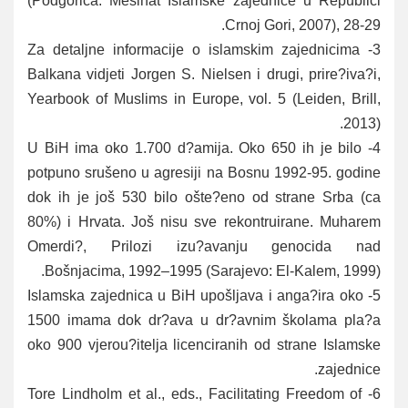
(Podgorica: Mešihat Islamske zajednice u Republici
Crnoj Gori, 2007), 28-29.
Za detaljne informacije o islamskim zajednicima
3-
Balkana vidjeti Jorgen S. Nielsen i drugi, prire?iva?i,
Yearbook of Muslims in Europe, vol. 5 (Leiden, Brill,
2013).
U BiH ima oko 1.700 d?amija. Oko 650 ih je bilo
4-
potpuno srušeno u agresiji na Bosnu 1992-95. godine
dok ih je još 530 bilo ošte?eno od strane Srba (ca
80%) i Hrvata. Još nisu sve rekontruirane. Muharem
Omerdi?, Prilozi izu?avanju genocida nad
Bošnjacima, 1992–1995 (Sarajevo: El-Kalem, 1999).
- Islamska zajednica u BiH upošljava i anga?ira oko
5
1500 imama dok dr?ava u dr?avnim školama pla?a
oko 900 vjerou?itelja licenciranih od strane Islamske
zajednice.
Tore Lindholm et al., eds., Facilitating Freedom of
6-