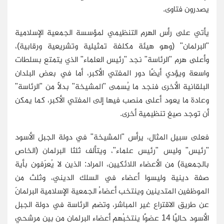
يصدرون فتاوى.
يأتي على رأس الهرم التنظيمي لمؤسسة الجمعية الإسلامية
"البرلمان" (وهو هيئة مكلفة تمثيلية وتشريعية ورقابية)،
وأعلى هرم "الرئاسة" نجد "رئيس العلماء" الذي يتمتع بسلطات
واسعة ويؤدي أيضًا دور المفتي الأكبر، أما في بعض البلدان
البلقانية الأخرى فنجد ما يُسمى "المشيخة" بدلاً من "الرئاسة"
وعادة ما يعود أعلى منصب فيها إلى المفتي الأكبر، كما يمكن
أن توجد صيغ تنظيمية أخرى.
فعلى سبيل المثال، يرأس "المشيخة" في دولة الجبل الأسود
"رئيس" وليس "رئيس علماء"، ويتألف ثلثا البرلمان (الخاص
بالجمعية) من الأعضاء اللائكيين، المراد: الذين لا يُعرَفون بأية
صفة دينية وليسوا أعضاء في السلك الديني، وثلث من
الموظفين المتدينين وينتخب أعضاءُ الجمعية الإسلامية البرلمانَ
عن طريق الاقتراع غير المباشر، وتضم الرئاسة في دولة الجبل
الأسود حاليًا 14 عضوًا ينتخبُهم أعضاء البرلمان من بين مرشحي