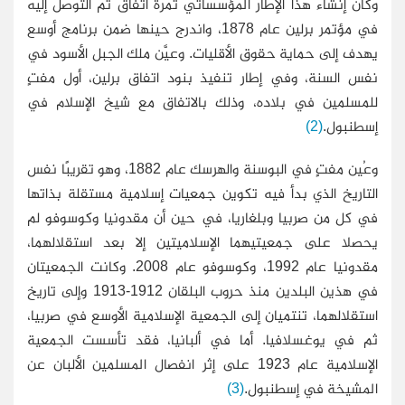
وكان إنشاء هذا الإطار المؤسساتي ثمرة اتفاق تم التوصل إليه
في مؤتمر برلين عام 1878، واندرج حينها ضمن برنامج أوسع
يهدف إلى حماية حقوق الأقليات. وعيَّن ملك الجبل الأسود في
نفس السنة، وفي إطار تنفيذ بنود اتفاق برلين، أول مفتٍ
للمسلمين في بلاده، وذلك بالاتفاق مع شيخ الإسلام في
إسطنبول.
(2)
وعُين مفتٍ في البوسنة والهرسك عام 1882، وهو تقريبًا نفس
التاريخ الذي بدأ فيه تكوين جمعيات إسلامية مستقلة بذاتها
في كل من صربيا وبلغاريا، في حين أن مقدونيا وكوسوفو لم
يحصلا على جمعيتيهما الإسلاميتين إلا بعد استقلالهما،
مقدونيا عام 1992، وكوسوفو عام 2008. وكانت الجمعيتان
في هذين البلدين منذ حروب البلقان 1912-1913 وإلى تاريخ
استقلالهما، تنتميان إلى الجمعية الإسلامية الأوسع في صربيا،
ثم في يوغسلافيا. أما في ألبانيا، فقد تأسست الجمعية
الإسلامية عام 1923 على إثر انفصال المسلمين الألبان عن
المشيخة في إسطنبول.
(3)