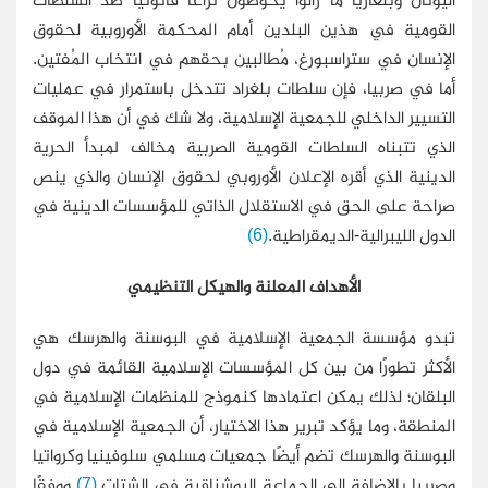
القومية في هذين البلدين أمام المحكمة الأوروبية لحقوق
الإنسان في ستراسبورغ، مُطالبين بحقهم في انتخاب المُفتين.
أما في صربيا، فإن سلطات بلغراد تتدخل باستمرار في عمليات
التسيير الداخلي للجمعية الإسلامية، ولا شك في أن هذا الموقف
الذي تتبناه السلطات القومية الصربية مخالف لمبدأ الحرية
الدينية الذي أقره الإعلان الأوروبي لحقوق الإنسان والذي ينص
صراحة على الحق في الاستقلال الذاتي للمؤسسات الدينية في
الدول الليبرالية-الديمقراطية.
(6)
الأهداف المعلنة والهيكل التنظيمي
تبدو مؤسسة الجمعية الإسلامية في البوسنة والهرسك هي
الأكثر تطورًا من بين كل المؤسسات الإسلامية القائمة في دول
البلقان؛ لذلك يمكن اعتمادها كنموذج للمنظمات الإسلامية في
المنطقة، وما يؤكد تبرير هذا الاختيار، أن الجمعية الإسلامية في
البوسنة والهرسك تضم أيضًا جمعيات مسلمي سلوفينيا وكرواتيا
وصربيا بالإضافة إلى الجماعة البوشناقية في الشتات.
(7)
ووفقًا