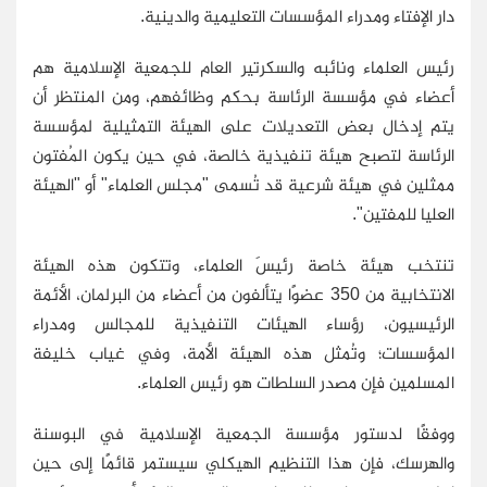
دار الإفتاء ومدراء المؤسسات التعليمية والدينية.
رئيس العلماء ونائبه والسكرتير العام للجمعية الإسلامية هم
أعضاء في مؤسسة الرئاسة بحكم وظائفهم، ومن المنتظر أن
يتم إدخال بعض التعديلات على الهيئة التمثيلية لمؤسسة
الرئاسة لتصبح هيئة تنفيذية خالصة، في حين يكون المُفتون
ممثلين في هيئة شرعية قد تُسمى "مجلس العلماء" أو "الهيئة
العليا للمفتين".
تنتخب هيئة خاصة رئيسَ العلماء، وتتكون هذه الهيئة
الانتخابية من 350 عضوًا يتألفون من أعضاء من البرلمان، الأئمة
الرئيسيون، رؤساء الهيئات التنفيذية للمجالس ومدراء
المؤسسات؛ وتُمثل هذه الهيئة الأمة، وفي غياب خليفة
المسلمين فإن مصدر السلطات هو رئيس العلماء.
ووفقًا لدستور مؤسسة الجمعية الإسلامية في البوسنة
والهرسك، فإن هذا التنظيم الهيكلي سيستمر قائمًا إلى حين