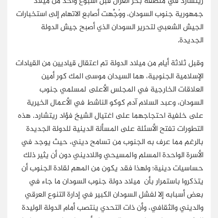
ريتشارد في منطقة بحر الغزال قبل أسبوع واحد من ميلاد
جمهورية جنوب السودان، ووُجِّهت أصابع الاتهام إلى استخبارات
الجيش الشعبي لتحرير السودان الذي أصبح جيش الدولة
الجديدة.
وقبل ثلاثة أيام من ميلاد الدولة تم اعتقال قياديين من القيادات
الإسلامية الجنوبية، هما السيدان موسى المك كور أمين
العلاقات الخارجية في المجلس الأعلى لمسلمي جنوب
السودان، وعبد السلام آدم كوكو الناشط في الأعمال الخيرية
على خلفية احتجاجهما على اغتيال الشيخ فؤاد ريتشارد. هذه
التطورات تفتح الأسئلة على المسألة الدينية للدولة الجديدة
بالرغم مما عرف به الجنوب من تسامح ديني، حيث يوجد في
الأسرة الواحدة المسلم والمسيحي واللاديني دون أن يثير ذلك
حساسيات دينية؛ ولهذا فقد يكون من المهم لقادة الجنوب أن
يتذكروا باستمرار بأن ميلاد دولة جنوب السودان ما جاء في
بعض أسبابه إلا لفشل السودان الكبير في إدارة التنوع العرقي
والديني والثقافي، وأن ذات التحدي ينتصب أمام الدولة الوليدة