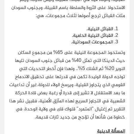
الاستحواذ على الثروة والسلطة باسم
القبيلة، وبجنوب السودان
مئات القبائل ترجع أصولها لثلاث مجموعات، هي:
القبائل النيلية.
القبائل النيلية الحامية.
المجموعات السودانية.
وتستحوذ المجموعة النيلية على 65% من مجموع السكان
حيث الدينكا التي تمثل 40% من قبائل جنوب السودان تليها
النوير 20% ثم الشلك 5%.. ولهذا فإن أخطر التحديات التي
تواجه الدولة الوليدة تكمن في قدرتها على تحقيق الاندماج
القومي الذي يتجاوز القبلية، ويرسخ الولاء للدولة.غير أن تداعيات
ما بعد الاستقلال لا تشير إلى قدرة أو رغبة بعض قادة الحركة
الشعبية في التجاوز السريع لهذه المآزق الأمنية، فقبيل نشر هذا
التقرير تم إغتيال "المتمرد" قلواك قاى في ولاية الوحدة، في
خطوة من شأنها أن تؤجج من جديد ثارات قديمة.
المسألة الدينية