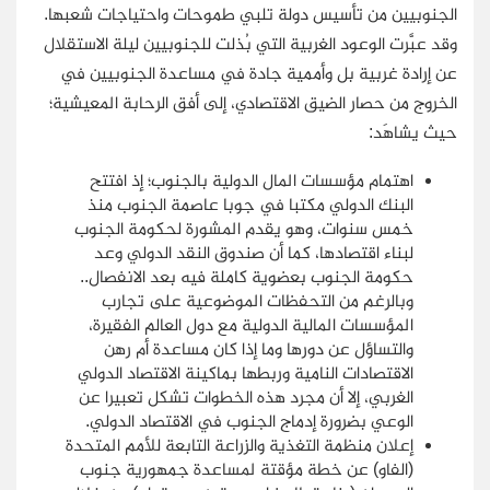
الجنوبيين من تأسيس دولة تلبي طموحات واحتياجات شعبها.
وقد عبَّرت الوعود الغربية التي بُذلت للجنوبيين ليلة الاستقلال
عن إرادة غربية بل وأممية جادة في مساعدة الجنوبيين في
الخروج من حصار الضيق الاقتصادي، إلى أفق الرحابة المعيشية؛
حيث يشاهَد:
اهتمام مؤسسات المال الدولية بالجنوب؛ إذ افتتح
البنك الدولي مكتبا في جوبا عاصمة الجنوب منذ
خمس سنوات، وهو يقدم المشورة لحكومة الجنوب
لبناء اقتصادها، كما أن صندوق النقد الدولي وعد
حكومة الجنوب بعضوية كاملة فيه بعد الانفصال..
وبالرغم من التحفظات الموضوعية على تجارب
المؤسسات المالية الدولية مع دول العالم الفقيرة،
والتساؤل عن دورها وما إذا كان مساعدة أم رهن
الاقتصادات النامية وربطها بماكينة الاقتصاد الدولي
الغربي، إلا أن مجرد هذه الخطوات تشكل تعبيرا عن
الوعي بضرورة إدماج الجنوب في الاقتصاد الدولي.
إعلان منظمة التغذية والزراعة التابعة للأمم المتحدة
(الفاو) عن خطة مؤقتة لمساعدة جمهورية جنوب