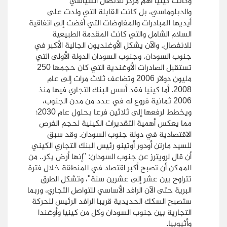
وكانت كينيا أهم مركز للاتصال السياسي
والدبلوماسي، بل كانت القابلة التي ولدت على
أيديها المبادرات والمفاوضات التي أفضت إلى اتفاقية
السلام الشامل والتي كانت المقدمة الطبيعية
للانفصال. والآن يشكل الأوغنديون الجالية الأكبر في
جنوب السودان، وجنوب السودان الدولة الأولى التي
تستقبل الصادرات الأوغندية التي كان حجمها 250
مليون دولار 2006 وتضاعف ثلاث مرات إلى عام
2008. أما كينيا فقد أسس البنك التجاري فيها منذ
2006 ثمانية فروع له في عدد من مدن الجنوب،
ويخطط لرفعها إلى ثلاثين فرعا بحلول عام 2030؛
مما يعكس أهمية التقديرات الكينية لحجم الفرص
الاقتصادية في دولة جنوب السودان. وقد سبق
للسيد مارتن أودور أوتينو رئيس البنك التجاري الكيني
أن قال لرويترز عن جنوب السودان: "إنها أرض بِكر.. من
الممكن أن تصبح أكبر اقتصاد في المنطقة خلال فترة
تتراوح بين عشر إلى عشرين سنة"، وتشكل الطرق
البرية حتى الآن الرافد الأساسي للتواصل التجاري، وربما
ستصبح السكك الحديدية قريبا الرافد الرئيس للحركة
التجارية بين جنوب السودان وكل من كينيا وأوغندا
وأثيوبيا.