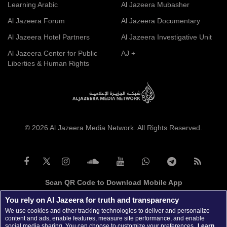
Learning Arabic
Al Jazeera Mubasher
Al Jazeera Forum
Al Jazeera Documentary
Al Jazeera Hotel Partners
Al Jazeera Investigative Unit
Al Jazeera Center for Public
AJ +
Liberties & Human Rights
© 2026 Al Jazeera Media Network. All Rights Reserved.
Scan QR Code to Download Mobile App
You rely on Al Jazeera for truth and transparency
We use cookies and other tracking technologies to deliver and personalize
content and ads, enable features, measure site performance, and enable
social media sharing. You can choose to customize your preferences.
Learn