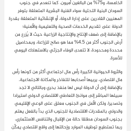
الخامسة، و75% من البالغين أميون. كما تنعدم في جنوب
السودان البنية التحتية سواء الفنية البشرية المتعلقة بتوفر
المهنيين القادرين على إدارة الدولة، أو الإنشائية المتعلقة بقدرة
الدولة على تقديم الخدمات الصحية والتعليمية والأمنية؛
بالإضافة إلى ضعف الإنتاج والإنتاجية الزراعية حيث لا يُزرع من
أرض الجنوب أكثر من 4.5% مما هو صالح للزراعة، وبمحاصيل
محددة ومحدودة، لا تتعدى الوفاء الجزئي بالاستهلاك اليومي
للأسرة.
والثروة الحيوانية الكبيرة رأس مال اجتماعي أكثر من كونها رأس
مال اقتصادي، يربيها أصحابها للتفاخر والمكانة الاجتماعية.
بالإضافة إلى أن الدولة ليس لها منفذ بحري وبالتالي لا تجد
سبيلها المباشر إلى موانئ التعاطي الاقتصادي الدولي استيرادا
وتصديرا، ولكن الأمل في الجنوب معلق على الوعي الإقليمي
والدولي بالمقدرات الاقتصادية للجنوب الذي بدأ بالفعل يهتم
بجنوب السودان مطلقا حالة من الإقبال والتنافس الاستثماري،
ربما تستطيع توظيف الموارد وإحالتها إلى واقع اقتصادي يمكِّن