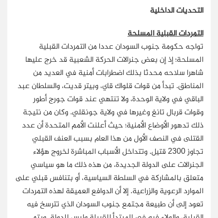
التحديات الداخلية
التمردات القبلية المسلحة
تواجه حكومة جنوب السودان عددا من التمردات القبلية
المسلحة؛ إذ إن بعض جنرالات الحركة الشعبية قد خرج عليها
شاهرا سلاحه محدثا بذلك اضطرابات أمنية في العديد من
المناطق. تبدأ من قوات قلواك قاي، وبيتر قديت، والسلطان عبد
الباقي في ولاية الوحدة، ولا تنتهي عند قوات جورج أطور
وقوات قربال تانغ وغيرها في ولاية جونقلي. وكان من نتيجة
ذلك تدهور الأوضاع الأمنية؛ حيث أعلنت الأمم المتحدة أن عدد
القتلى في النصف الأول من هذا العام بسبب العنف القبلي
تجاوز 2300 قتيل. وتتداخل الأسباب المباشرة لخروج هؤلاء
الجنرالات على الدولة الجديدة، من هذه ذلك ما هو سياسي
متعلق بالمشاركة في السلطة السياسية، أو بتنافس قبلي على
الموارد الرعوية والزراعية. إلا أن الدوافع العميقة لهذه التمردات
تعود إلى أن طبيعة مجتمع جنوب السودان الذي تترسخ فيه
القبلية، والولاء فيه في المبتدأ للقبيلة وليس للدولة. ويتم