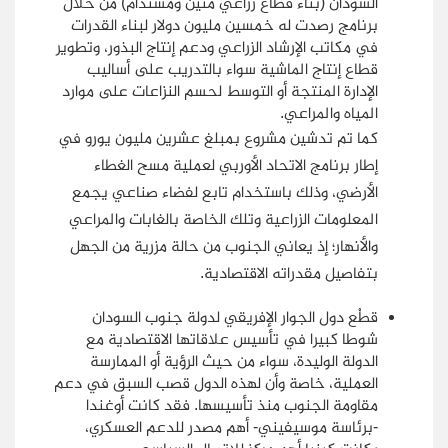
السودان (بناء قطاع زراعي متين ومستدام) من خلال
برنامج رصدت له خمسين مليون دولار لبناء القدرات
في مكاتب الإرشاد الزراعي ودعم إنتاج البذور، وتطوير
قطاع إنتاج الماشية سواء بالتدريب على أساليب
الإدارة المنتجة أو التوسط لحسم النزاعات على موارد
المياه والمراعي.
كما تم تدشين مشروع بمبلغ عشرين مليون يورو في
إطار برنامج الاتحاد الأوربي لعملية مسح الغطاء
الأرضي، وذلك باستخدام تابع لفضاء صناعي يجمع
المعلومات الزراعية وتلك الخاصة بالغابات والمراعي
والأنهار؛ إذ يعاني الجنوب من حالة مزرية من الجهل
بتفاصيل مقدراته الاقتصادية.
قطْع دول الجوار الإفريقي لدولة جنوب السودان
شوطا كبيرا في تأسيس علاقاتها الاقتصادية مع
الدولة الوليدة، سواء من حيث الرؤية أو الممارسة
العملية، خاصة وأن لهذه الدول قصب السبق في دعم
مقاومة الجنوب منذ تأسيسها. فقد كانت أوغندا
-برئاسة موسيفيني- أهم مصدر للدعم العسكري،