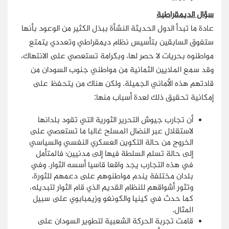
سؤال الديمقراطية
عادة ما تبدأ الدول الحديثة النشأة ببذل الكثير من الوعود بأنها
ستفوق السابقين بتأسيس نظام ديمقراطي وتعددي يتمتع
مواطنوه بحريات لا حصر لها، وبكرامة تستعصي على الانتهاك،
وقد سمع الملايين الثمانية من مواطني جنوب السودان من
قادتهم هذه الأماني الجميلة. ولكن هناك من يتحفظ على
إمكانية تحقيق ذلك لعدة أسباب منها:
أن تجارب جيوش التحرير الثورية التي تقود بلدانها
لاستقلال عبر النضال المسلح غالبا ما تستعصي على
الخروج من حالة التكوين العسكري النفسي والسياسي
إلى حالة تسلم السلطة فيها إلى مدنيين؛ فالمتأمل
في هذه التجارب يجد واقعا قاسيا أسسه الثوار. وفي
بلدان مختلفة يندم مواطنوهم على دعمهم للثورة،
وتثور أشواقهم للنظام القديم الذي قام الثوار لتبديله،
كما حدث في كينيا والكونغو وزيمبابوي على سبيل
المثال.
قامت تجربة الحركة الشعبية لتطوير السودان على