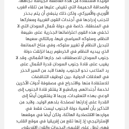
الوليدة الاستفادة من هذه العاطفة الجياشة تجاهها،
والصداقة الحميمة التي تفيض عليها من تلقاء الغرب
الأوربي والأميركي، ولكن ذلك ينبغي أن يتم بحذر
لتجنب إدراجها في أجندات القوى الغربية ومعاركها
في المنطقة، خاصة في دولة شمال السودان التي لا
تخفي هذه القوى اعتراضاتها الجذرية على طبيعة
النظام، وسلوكه السياسي فيها، وبالتالي سعيها
لتبديل النظام أو تغيير سلوكه، وفي مناخ الممانعة
الذي يبديه النظام في الخرطوم ربما انزلقت دولة
جنوب السودان للاصطفاف ضد جارها الشمالي. وقد لا
يغيب على قادة جنوب السودان قدرة الشمال على
رد المتاعب نحو الجنوب. ولهذا لابد من السير الحذِر
في العلاقات الدولية ،بين توظيف التناقضات
للاستفادة منها ،والاندراج في مصفوفة أدوات الآخرين
لخدمة أجنداتهم. وبالطبع لا يفتقر قادة الجنوب إلى
الوعي بهذه التعقيدات، وربما لا يفتقرون أيضًا إلى
القدرة على إدارتها لمصلحة بلدهم الوليد. ولابد من
التذكير بأن أهمية دولة الجنوب ليست فقط في
مواردها الاقتصادية الهائلة، ولكن أيضا في موقعها
الإستراتيجي؛ إذ إنها تقع من إفريقيا في موقع القلب؛
فهي تطل على إقليمي البحيرات والقرن الإفريقي،