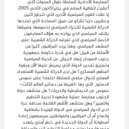
الممارسة الأحادية للسلطة طوال السنوات التي
أعقبت اتفاقية السلام في يناير/كانون الثاني 2005؛
إذ ظلت القوى السياسية الأخرى التي تتجاوز اثنين
وعشرين حزبا تشكو من ضيق المساحة التي تمنحها
الحركة الشعبية للتحرك السياسي لخصومها، وضيقها
بالنقد السياسي الذي يواجه به هؤلاء المعارضون
الحصار السياسي الذي تفرضه الحركة الشعبية على
المشهد السياسي. وهنا يردد المراقبون كثيرا من
الأسئلة من قبيل: هل في قدرة حكومة جمهورية
جنوب السودان إبعاد الجيش عن الحياة السياسية
وتسريع تمدين الدولة التي يسيطر عليها الآن وبقوة
المظهر العسكري؟ هل لدى الحركة الشعبية الاستعداد
العملي لتدوال سلمي للسلطة اعتمادا على نصوص
الدستور التي بها -كغيرها من دساتير العالم الثالث–
نصوص عن الديمقرطية والحريات؟ هل ستشهد دولة
الجنوب ممارسة عملية مشهودة لحرية التنظيم
والتعبير؟ وهل ستشهد الأشهر القادمة صحافة حرة
تدير الحوار السياسي في الدولة الوليدة بشفافية
واتساع أم أن المراقبين والمواطنين سيسمعون إعادة
أسطوانة أن الدولة الجديدة في خطر أمني يتهدد
وجودها؛ مما يعني محاصرة التنظيم الحر والصحافة