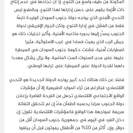
المكونة من طيف واسع من التنوع، إذ أن نجاحها في عدم إنتاج
ذات الأزمة يقوم على حسن إدارتها لهذا التنوع. وبالطبع ليس
التحدي الأمني الذي يواجه دولة جنوب السودان الوليدة نابعًا
فقط من الفشل في إدارة التنوع، ولكن الجوار الإفريقي لدولة
الجنوب يصدِّر إليها بدوره متاعبه الأمنية، وأكبر تجليات ذلك هو
جيش الرب الذي يعيث فسادا في غرب الاستوائية، مثيرا
اضطرابات أمنية، فشلت حكومة جنوب السودان في السيطرة
عليها على مدى السنوات الست الماضية، ولا يزال يشكل مهددا
داهما لقدرة الدولة على السيطرة على ترابها الوطني.
فضلا عن ذلك هنالك تحد كبير يواجه الدولة الجديدة هو التحدي
الاقتصادي؛ فبالرغم من ثراء الموارد الطبيعية إلا أن مؤشرات
الواقع الاجتماعي الاقتصادي تجعل من الفرحة الغامرة بإعلان
دولة الجنوب سرابا يحسبه الظمآن ماءً إن لم تتحقق التفاتة
سريعة لمواجهة هذا الواقع فالمؤشرات الاقتصادية تقول: إن
دخل الفرد في اليوم في جمهورية جنوب السودان أقل من
دولار. وإن أكثر من 10% من الأطفال يموتون قبل أن يبلغوا