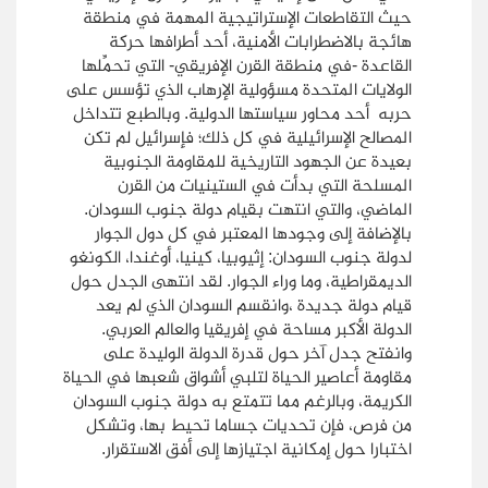
حيث التقاطعات الإستراتيجية المهمة في منطقة
هائجة بالاضطرابات الأمنية، أحد أطرافها حركة
القاعدة -في منطقة القرن الإفريقي- التي تحمِّلها
الولايات المتحدة مسؤولية الإرهاب الذي تؤسس على
حربه أحد محاور سياستها الدولية. وبالطبع تتداخل
المصالح الإسرائيلية في كل ذلك؛ فإسرائيل لم تكن
بعيدة عن الجهود التاريخية للمقاومة الجنوبية
المسلحة التي بدأت في الستينيات من القرن
الماضي، والتي انتهت بقيام دولة جنوب السودان.
بالإضافة إلى وجودها المعتبر في كل دول الجوار
لدولة جنوب السودان: إثيوبيا، كينيا، أوغندا، الكونغو
الديمقراطية، وما وراء الجوار. لقد انتهى الجدل حول
قيام دولة جديدة ،وانقسم السودان الذي لم يعد
الدولة الأكبر مساحة في إفريقيا والعالم العربي.
وانفتح جدل آخر حول قدرة الدولة الوليدة على
مقاومة أعاصير الحياة لتلبي أشواق شعبها في الحياة
الكريمة، وبالرغم مما تتمتع به دولة جنوب السودان
من فرص، فإن تحديات جساما تحيط بها، وتشكل
اختبارا حول إمكانية اجتيازها إلى أفق الاستقرار.
_________________