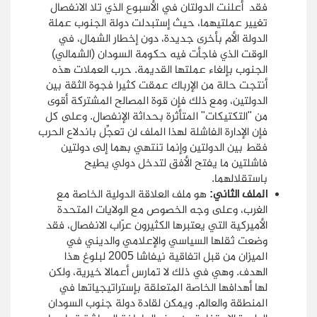
فقد أعلنت الدولتان في الأسبوع الذي تلا الانفصال
تغيير عملتيهما، حيث إستبدلت دولة الجنوب عملة
الدولة الأم بأخرى جديدة، دون إخطار الشمال، في
الوقت الذي فاجأت فيه حكومة السودان (الشمالي)
الجنوب بإلغاء عملتها القديمة. حرب العملات هذه
أنتجت حالة من الإرباك عمقت كثيرا فجوة الثقة بين
الدولتين، ومع ذلك فإن قوة المصالح المشتركة أقوى
من "التكتيكات" المتأثرة بحداثة الإنفصال. وعلى كل
فإن الإدارة الفاشلة لهذا الملف لن تعجِّل باندلاع الحرب
فقط بين الدولتين وإنما تنتهي بهما إلى دولتين
فاشلتين ما يفتح الأفق لتدخل دولي يطيح
باستقلالهما.
الملف الثاني:
هو ملف العلاقة الدولية الخاصة مع
الغرب، وعلى وجه الخصوص مع الولايات المتحدة
الأميركية التي يعتبرها الكثيرون عرّاب الانفصال، فقد
وضعت ثقلها السياسي والإعلامي والديني في
الميزان من قبل اتفاقية نيفاشا 2005 لبلوغ هذا
الهدف. وهي في ذلك لا تمارس أعمالا خيرية، ولكن
لها أهدافها الخاصة المتعلقة بإستراتيجياتها في
المنطقة والعالم. ويمكن لقادة دولة جنوب السودان