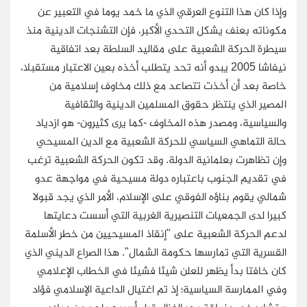
وإذا كان هذا التنوع العرقي الذي ما خمد يوما في التعبير عن
مكوناته بعنف يشكل التحدي الأكبر، فإن التشنجات الدينية منذ
سيطرة الحركة الشعبية على مقاليد السلطة بعد اتفاقية
نيفاشا 2005 يبدو أنه تحد يتطلب أخذه بعين الاعتبار مستقبلا،
خاصة بعد أن أخذت تتصاعد مع ذلك مخاوف إسلامية من
المصير الذي ينتظر حقوق المسلمين الدينية والثقافية
والسياسية، ومصدر هذه المخاوف -كما يرى كثيرون- هو ازدياد
حالة التماهي السياسي للحركة الشعبية مع الدين المسيحي
وإن تظاهرت بعلمانية الدولة. وقد تكون الحركة الشعبية ترغب
في تقديم الجنوب باعتباره دولة مسيحية في مواجهة عدو
شمالي يقوم بناؤه الفوقي على الإسلام، الأمر الذي يجد قبولا
كبيرا لدى الجمعيات التنصيرية الغربية التي أسست دعايتها
لدعم الحركة الشعبية على "إنقاذ المسيحيين من خطر الأسلمة
القسرية التي تمارسها حكومة الشمال". هذا الصراع الديني الذي
كان خافتا بدأ يظهر للعلن شيئا فشيئا في الخطاب الإعلامي
وفي الممارسة السياسية؛ إذ تم اغتيال الداعية الإسلامي فؤاد