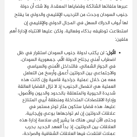
عبرها ملفاتها الشائكة وقضاياها المعقدة. ولا شك أن دولة
جنوب السودان وجدت من الترحيب الإقليمي والدولي ما يفتح
لها أبواب الحراك السهل في المجال الدولي والإقليمي إن
استطاعت توظيفه بذكاء وفعالية. ولكن عليها الانتباه لإدارة أهم
ملفين:
الأول:
لن يكتب لدولة جنوب السودان استقرار في ظل
اضطراب أمني يجتاح الدولة الأم، جمهورية السودان،
في الجوار الشمالي، فالتداخل الأمني والسياسي
والاجتماعي بين الدولتين أعمق وأرسخ من التعامل
معه من خلال عملية جراحية قاسية وإن كانت هذه
العملية هي انفصال الجنوب؛ إذ لا تزال القضايا العالقة
شديدة الحيوية والمتعلقة بالحدود والديون والأصول،
وإدارة الاقتصادات المتداخلة ومنطقة أبيي المتنازع
عليها، هذه قضايا ستكون مثار توتر مستمر في
علاقات الدولتين إن لم تواجهاها بوعي وإيجابية.
وحتى الآن ليس هناك ما يشير إلى سلاسة إدارة هذه
العلاقات بين الدولتين، إذ بدأ العهد الجديد بحرب
عملات افتقدت فيها العلاقات الشفافية والصراحة،