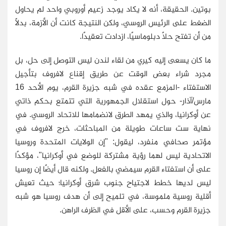
بوتين. الحقيقة، أنه لا يكاد يوجد زعيم أوروبي واحد لم يحاول
الضغط على الرئيس الروسي، ولكن النتيجة كانت أن الأزمة، بدلاً
من أن تفتح حلاً دبلوماسيًا، ازدادت تعقيدًا.
ما كان يسعى إليه كيري من لقاء لندن ليس التوصل إلى حل، بل
مجرد شراء بعض الوقت عن طريق إقناع لافروف بتأجيل
الاستفتاء -المزمع عقده في شبه جزيرة القرم، يوم الأحد 16
مارس/آذار- حول استقلال الجمهورية التي تتمتع بحكم ذاتي
عن أوكرانيا، والذي يمهد الطرق لانضمامها للاتحاد الروسي. في
نهاية ست ساعات طويلة من المباحثات، خرج لافروف في
مؤتمر صحافي منفرد، ليقول: "إن الولايات المتحدة وروسيا
الاتحادية ليس لهما رؤية مشتركة للوضع في أوكرانيا"، مؤكدًا
على أن استفتاء القرم سيمضي بالفعل. ولكنه قال أيضًا إن روسيا
ليس لديها خطط لاجتياح جنوب شرق أوكرانيا؛ حيث تعيش
أقلية روسية ملموسة، في تلميح إلى أن هدف روسيا هو شبه
جزيرة القرم وحسب، على الأقل في الظرف الراهن.