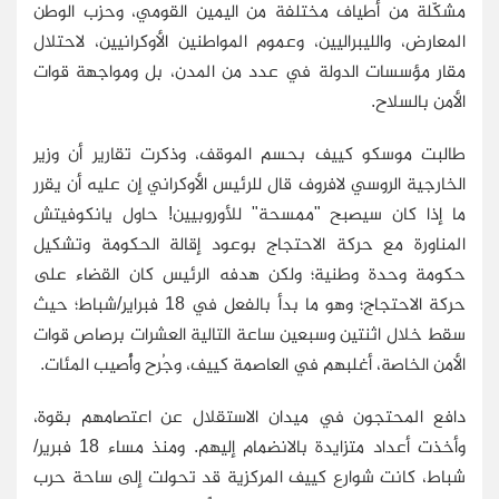
مشكّلة من أطياف مختلفة من اليمين القومي، وحزب الوطن
المعارض، والليبراليين، وعموم المواطنين الأوكرانيين، لاحتلال
مقار مؤسسات الدولة في عدد من المدن، بل ومواجهة قوات
الأمن بالسلاح.
طالبت موسكو كييف بحسم الموقف، وذكرت تقارير أن وزير
الخارجية الروسي لافروف قال للرئيس الأوكراني إن عليه أن يقرر
ما إذا كان سيصبح "ممسحة" للأوروبيين! حاول يانكوفيتش
المناورة مع حركة الاحتجاج بوعود إقالة الحكومة وتشكيل
حكومة وحدة وطنية؛ ولكن هدفه الرئيس كان القضاء على
حركة الاحتجاج؛ وهو ما بدأ بالفعل في 18 فبراير/شباط؛ حيث
سقط خلال اثنتين وسبعين ساعة التالية العشرات برصاص قوات
الأمن الخاصة، أغلبهم في العاصمة كييف، وجُرح وأُصيب المئات.
دافع المحتجون في ميدان الاستقلال عن اعتصامهم بقوة،
وأخذت أعداد متزايدة بالانضمام إليهم. ومنذ مساء 18 فبرير/
شباط، كانت شوارع كييف المركزية قد تحولت إلى ساحة حرب