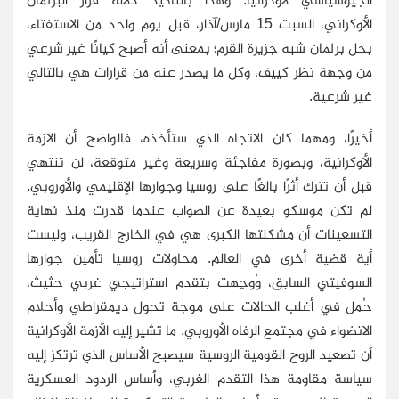
الأوكراني، السبت 15 مارس/آذار، قبل يوم واحد من الاستفتاء،
بحل برلمان شبه جزيرة القرم؛ بمعنى أنه أصبح كيانًا غير شرعي
من وجهة نظر كييف، وكل ما يصدر عنه من قرارات هي بالتالي
غير شرعية.
أخيرًا، ومهما كان الاتجاه الذي ستأخذه، فالواضح أن الازمة
الأوكرانية، وبصورة مفاجئة وسريعة وغير متوقعة، لن تنتهي
قبل أن تترك أثرًا بالغًا على روسيا وجوارها الإقليمي والأوروبي.
لم تكن موسكو بعيدة عن الصواب عندما قدرت منذ نهاية
التسعينات أن مشكلتها الكبرى هي في الخارج القريب، وليست
أية قضية أخرى في العالم. محاولات روسيا تأمين جوارها
السوفيتي السابق، وُوجِهت بتقدم استراتيجي غربي حثيث،
حُمل في أغلب الحالات على موجة تحول ديمقراطي وأحلام
الانضواء في مجتمع الرفاه الأوروبي. ما تشير إليه الأزمة الأوكرانية
أن تصعيد الروح القومية الروسية سيصبح الأساس الذي ترتكز إليه
سياسة مقاومة هذا التقدم الغربي، وأساس الردود العسكرية