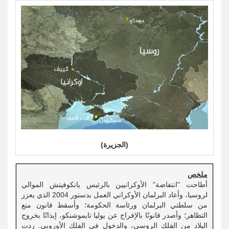
(الجزيرة)
ملخص
أطاحت "انتفاضة" الأوكرانيين بالرئيس يانكوفيتش الموالي
لروسيا، وأعاد البرلمان الأوكراني العمل بدستور 2004 الذي يعزز
من سلطتي البرلمان ورئاسة الحكومة؛ وأسقط قانون منع
التظاهر؛ وأصدر قانونًا بالإفراج عن يوليا تايموشنكو، إيذانًا بخروج
البلاد من الفلك الروسي، والدخول في الفلك الأوروبي. ردت