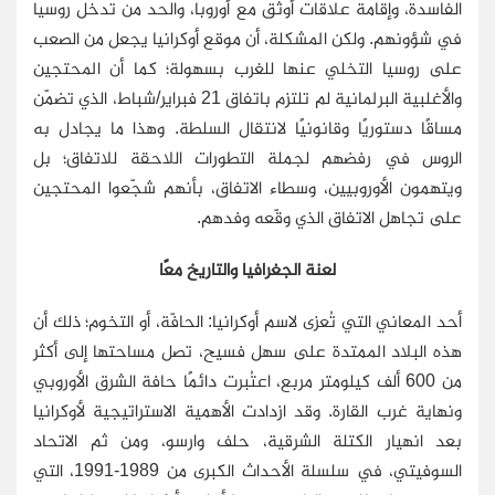
الفاسدة، وإقامة علاقات أوثق مع أوروبا، والحد من تدخل روسيا
في شؤونهم. ولكن المشكلة، أن موقع أوكرانيا يجعل من الصعب
على روسيا التخلي عنها للغرب بسهولة؛ كما أن المحتجين
والأغلبية البرلمانية لم تلتزم باتفاق 21 فبراير/شباط، الذي تضمّن
مساقًا دستوريًا وقانونيًا لانتقال السلطة. وهذا ما يجادل به
الروس في رفضهم لجملة التطورات اللاحقة للاتفاق؛ بل
ويتهمون الأوروبيين، وسطاء الاتفاق، بأنهم شجّعوا المحتجين
على تجاهل الاتفاق الذي وقّعه وفدهم.
لعنة الجغرافيا والتاريخ معًا
أحد المعاني التي تُعزى لاسم أوكرانيا: الحافّة، أو التخوم؛ ذلك أن
هذه البلاد الممتدة على سهل فسيح، تصل مساحتها إلى أكثر
من 600 ألف كيلومتر مربع، اعتُبرت دائمًا حافة الشرق الأوروبي
ونهاية غرب القارة. وقد ازدادت الأهمية الاستراتيجية لأوكرانيا
بعد انهيار الكتلة الشرقية، حلف وارسو، ومن ثم الاتحاد
السوفيتي، في سلسلة الأحداث الكبرى من 1989-1991، التي