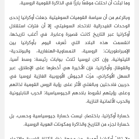
وما لبثت أن احتلت موقعًا بارزًا في الذاكرة القومية الروسية.
وبالرغم من أن سياسة القوميات السوفيتية جعلت أوكرانيا إحدى
الوحدات الفيدرالية للاتحاد السوفيتي، إلا أن فترات استقلال
أوكرانيا عبر التاريخ كانت قصيرة وعابرة. في أغلب تاريخها،
انقسمت هذه البلاد التي تُعرف اليوم بأوكرانيا بين
الإمبراطوريات: الروسية، النمساوية-الهنغارية، والبولندية-
الليتوانية. وإن كان لروسيا ثلاث بوابات رئيسة: وسط آسيا،
والقوقاز، وأوكرانيا، فإن الأخيرة هي أخطرها على الإطلاق. عبر
السهل الأوكراني، مرّت الجيوش الأوروبية الغازية لروسيا في
حربين فادحتين وبالغتي الأثر على رؤية الروس القومية لذاتهم
وعلى رؤيتهم لشروط بلادهم الجيوسياسية: الحرب النابليونية
والحرب الألمانية النازية.
خسارة أوكرانيا، باختصار، ليست خسارة جيوسياسية وحسب، بل
خسارة لجزء من التاريخ والذاكرة ومكونات الهوية الروسية.
ولا تقلّ أوكرانيا أهمية، من وجهة نظر الكتلة الغربية والاتحاد