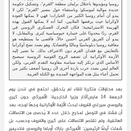
روسيا ومؤيدوها باحتلال برلمان منطقة "القرم"، وتشكيل حكومة
جديدة موالية لموسكو؛ وباستفتاء حول مصير "القرم". لكن لا
يبدو أن أمام روسيا الكثير من الخيارات؛ فهي لا يمكنها العودة
لأوكرانيا حيث يرفضها الملايين، كما أنه لا يمكنها القبول بهذه
الهزيمة الاستراتيجية؛ فكان التحرك العسكري الروسي في
القرم، ردًا محدودًا على خسارة جيوسياسية كبرى. وبالمقابل، لا
يبدو أن الفريق الغربي أحسن حالاً، فأقصى ما يستطيعه هو
معاقبة روسيا دبلوماسيًا وماليًا واقتصاديًا، وهو بصدد نصح أوكرانيا
بالتعايش مع فقدان القرم دون الاعتراف بذلك. ما تشير إليه
الأزمة الأوكرانية أن تصعيد الروح القومية الروسية سيصبح
الأساس الذي ترتكز إليه سياسة مقاومة التقدم الغربي، ولكن
العالم ليس بصدد حرب باردة أخرى لأن روسيا أضعف بكثير من
تحمل أعباء مثل هذه المواجهة المديدة مع الكتلة الغربية.
بعد محاولات متكررة للقاء لم يتحقق، اجتمع في لندن يوم
الجمعة 14 مارس/آذار وزيرا الخارجية: الأميركي جون كيري
والروسي سيرغي لافروف لبحث الأزمة الأوكرانية وجهًا لوجه، بعد
أن فشلا في التوصل لمخرج خلال عدد لا يُحصى من الاتصالات
الهاتفية. ولم تقتصر الاتصالات على كيري ولافروف وحسب، بل
شملت أيضًا الرئيسين: الأميركي باراك أوباما والروسي فلاديمير