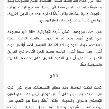
على قرار أممي ضد روسيا، وحتى استخدام سلاح العقوبات يبدو
محفوفًا بالمخاطر؛ ليس فقط لأن روسيا تستطيع الرد على أية
عقوبات مالية بمثلها، ولكن أيضًا لحاجة عدد من الدول الغربية،
بما في ذلك ألمانيا، لإمدادات الغاز الروسي.
في إحدى وجوهها، تمثل الأزمة الأوكرانية حالة غير مسبوقة
في تاريخ أوروبا منذ نهاية الحرب العالمية الثانية؛ حيث
تستخدم دولة القوة وسلاح الانتماء القومي لضم أراضي دولة
أخرى. ومن جهة أخرى، تواجه روسيا للمرة الأولى في التاريخ
الحديث احتمال أن ترى النفوذ الغربي على حدودها الغربية
والجنوبية معًا.
نتائج
كانت الكتلة الغربية، منذ مطلع التسعينات، هي التي أقرت
سياسة تقسيم الدول على أساس قومي، ليس فقط في القرن
الإفريقي والعراق والسودان، ولكن أيضًا، وهذا هو الأهم، في
يوغسلافيا وتشيكوسلوفاكيا. أما سجل الولايات المتحدة