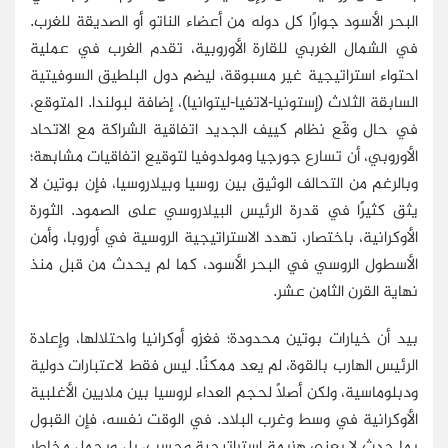
البحر الأسود جوارًا كل دوله من أعضاء الناتو أو الصديقة للغرب.
في الشمال الغربي للقارة الأوروبية، تقدم الغرب في عملية
احتواء استراتيجية غير مسبوقة، ليضم دول البلطيق السوفيتية
السابقة الثلاث (إستونيا-لاتفيا-ليتوانيا)، إضافة لبولندا. المتوقع،
في حال وقّع نظام كييف الجديد اتفاقية الشراكة مع الاتحاد
الأوروبي، أن تسارع جورجيا ومولدوفيا لتوقيع اتفاقيات مشابهة؛
وبالرغم من التحالف الوثيق بين روسيا وبيلاروسيا، فإن بوتين لا
يثق كثيرًا في قدرة الرئيس البيلاروسي على الصمود. الثورة
الأوكرانية، باختصار، تهدد الاستراتيجية الروسية في أوروبا، وأمن
الأسطول الروسي في البحر الأسود، كما لم يحدث من قبل منذ
نهاية القرن الثامن عشر.
بيد أن خيارات بوتين محدودة؛ فغزو أوكرانيا واحتلالها، وإعادة
الرئيس الهارب بالقوة، لم يعد ممكنًا. ليس فقط لاعتبارات دولية
ودبلوماسية، ولكن أصلاً لحجم العداء لروسيا بين ملايين الأغلبية
الأوكرانية في وسط وغرب البلاد. في الوقت نفسه، فإن القبول
بما حدث لا يعني هزيمة استراتيجية وحسب، بل ويحمل مخاطر