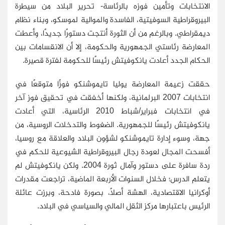
الانتخابات وتأمين فوزه بالرئاسة- تحرير البلاد من سيطرة
البيروقراطية السوفيتية، الفاسدة والموالية لموسكو، وبناء نظام
ديمقراطي. وبالرغم من أن الثورة أنتجت دستورًا جديدًا، وأعطت
المعارضة رئاستي الجمهورية والحكومة، إلا أن الانقسامات بين
الحكام الجدد أعادت يانكوفيتش رئيسًا للحكومة لفترة قصيرة.
حققت زعيمة المعارضة يوليا تايموشنكو فوزًا متوقعًا في
انتخابات 2007 البرلمانية، ولكنها أخفقت في تحقيق فوز آخر
في انتخابات فبراير/شباط 2010 الرئاسية، التي أعادت
يانكوفيتش رئيسًا للجمهورية. الضغوط والتدخلات الروسية، من
جهة، وسوء إدارة تايموشنكو لشؤون البلاد والعلاقة مع روسيا،
أفسحت المجال لعودة رجال البيروقراطية الشيوعية للحكم في
ردة سافرة على دستور وآمال ثورة 2004. ولكن يانكوفيتش لم
يتعلم الدرس؛ فخلال السنوات الأربعة الماضية، تراجعت مقدرات
أوكرانيا الاقتصادية، الهشة أصلاً، بصورة فادحة، وبرزت عائلة
الرئيس باعتبارها مركز الثقل المالي والسياسي في البلاد.