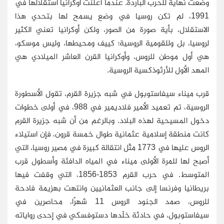
وضعت نهاية للحرب الباردة. عندما أعلنت أوكرانيا استقلالها في
1991، لم تكن روسيا في وضع يسمح لها بتحدي هذا
الاستقلال، بأية صورة من الصور، ولكن أوكرانيا تعني الكثير
لروسيا، بل وللقومية الروسية؛ كييف ومحيطها، وليس موسكو،
هي أول موطن للروس، وأوكرانيا القرن العاشر الميلادي هي
المهد الأول للأرثوذكسية الروسية.
قرب ميناء سيفاستوبول في شبه جزيرة القرم، تقول الأسطورة
الروسية، تم تعميد الأمير فلاديمير في 988، في أولى خطوات
دخول المسيحية لهذه البلاد. وبالرغم من أن شبه جزيرة القرم
كانت منطقة إسلامية عثمانية طوال خمسة قرون، فإن استيلاء
الروس عليها في 1773 مثّل انتقالة كبيرة في مصير روسيا، التي
أصبح لها للمرة الأولى ميناء في المياه الدافئة وأسطول قرب
المتوسط. في حرب القرم 1853-1856، التي وقفت فيها
بريطانيا وفرنسا إلى جانب العثمانيين وانتهت بهزيمة فادحة
للروس، صمد الجنود الروس 11 شهرًا، محاصرين في
سيفاستوبول، في حادثة خلّدها دستوفسكي في إحدى رواياته