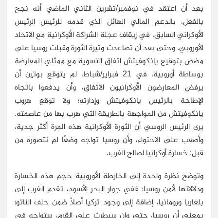
بعد أن اعتقد في نوفمبر/تشرين الثاني الماضي أنه نجح
بالفعل، بالدعم المالي الهائل الذي قدمه للرئيس الرئيس
الأوكراني السابق، في إيقاف عجلة الشراكة الأوكرانية مع الاتحاد
الأوروبي. وحتى بعد أن تصاعدت وتيرة الثورة وقبلت روسيا على
مضض بتوقيع يانكوفيتش اتفاق التسوية مع ممثلي المعارضة
بوساطة أوروبية، في 21 فبراير/شباط، لم يتوقع بوتين أن
يرفض المعارضون الأوكرانيون الاتفاق، وأن يدفعوا باتجاه
الإطاحة بالرئيس يانكوفيتش وإدارته؛ ولا توقع هروب
يانكوفيتش من المواجهة بالطريقة التي هرب بها من عاصمته.
يرى الرئيس الروسي أن الثورة الأوكرانية هذه المرة أكثر جدية،
وأصعب على الاحتواء، وأن روسيا تواجه وضعًا لم تتصوره من
قبل: خسارة أوكرانيا لصالح الغرب.
وتوضح نظرة واحدة إلى الخارطة الأوروبية حجم هذه الخسارة
ودلالاتها لأمن روسيا؛ ففي جوار البحر الأسود، تقدم الغرب إلى
بلغاريا ورومانيا، إضافة إلى وجود تركيا أصلاً ضمن حلف الناتو؛
بمعنى أن روسيا، حتى وإن سيطرت على القرم، ستواجه في