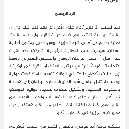
الرد الروسي
منذ السبت، 1 مارس/آذار، على الأقل، لم يعد ثمة شك في أن
القوات الروسية تنشط في شبه جزيرة القرم، وأن هذه القوات،
معززة بدعم من أهالي شبه الجزيرة الروس، الذين يمثلون أغلبية
السكان، سيطرت على المطارات الرئيسية. تحركت هذه القوات
حتى قبل أن يصدر البرلمان الروسي والمجلس الفيدرالي لروسيا
الاتحادية تفويضًا للرئيس بوتين باستخدام القوة في أوكرانيا،
"إن تطلبت الأوضاع ذلك". في الوقت نفسه، قامت قوات موالية
لروسيا باحتلال برلمان شبه الجزيرة، وسارع البرلمان إلى الإطاحة
بالحكومة المحلية، وتشكيل حكومة جديدة موالية لموسكو؛
كما أعلن سيطرته على كافة المؤسسات والقوات الأمنية في
القرم. وفي خطوة بالغة الدلالة، دعا برلمان القرم لاستفتاء حول
مصير شبه الجزيرة في 16 مارس/آذار.
مشكلة بوتين أنه فوجيء بالتسارع الكبير في الحدث الأوكراني،