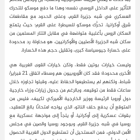
التأثير على الداخل الروسي نفسه؛ وهذا ما دفع موسكو للتحرك
العسكري في شبه جزيرة القرم، وعلى الحدود مع مقاطعات
شرق أوكرانيا. تحرُّك موسكو للسيطرة على القرم؛ حيث يتمتع
السكان الروس بأغلبية متواضعة في مقابل التتار المسلمين من
سكان شبه الجزيرة الأصليين والأوكرانيين، هو محاولة رد محدودة
على خسارة جيوسياسة كبرى، وتقليل حجم هذه الخسارة.
وليست خيارات بوتين فقط، ولكن خيارات القوى الغربية هي
الأخرى محدودة؛ فقد كان الأوروبيون هم وسطاء اتفاق 21 فبراير/
شباط، ولكنهم لم يستطيعوا الحفاظ عليه، وقبلوا تجاوزه خلال
ساعات فقط من توقيعه. وبالرغم من جدول زيارات وزراء خارجية
دول أوروبا الرئيسة ووزير الخارجية الأميركي لكييف، فليس من
المتوقع أن يدفع حلف الناتو، الذي يواجه امتحانًا بالغ التعقيد،
بقوات عسكرية إلى أوكرانيا، أو يلجأ إلى مواجهة عسكرية مع
روسيا في شبه جزيرة القرم. وبوجود روسيا والصين في مجلس
الأمن الدولي، فمن المستحيل أن تستطيع الدول الغربية الحصول