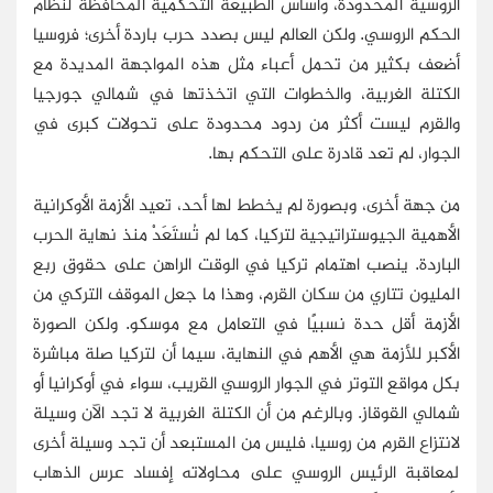
الروسية المحدودة، وأساس الطبيعة التحكمية المحافظة لنظام
الحكم الروسي. ولكن العالم ليس بصدد حرب باردة أخرى؛ فروسيا
أضعف بكثير من تحمل أعباء مثل هذه المواجهة المديدة مع
الكتلة الغربية، والخطوات التي اتخذتها في شمالي جورجيا
والقرم ليست أكثر من ردود محدودة على تحولات كبرى في
الجوار، لم تعد قادرة على التحكم بها.
من جهة أخرى، وبصورة لم يخطط لها أحد، تعيد الأزمة الأوكرانية
الأهمية الجيوستراتيجية لتركيا، كما لم تُستَعَدْ منذ نهاية الحرب
الباردة. ينصب اهتمام تركيا في الوقت الراهن على حقوق ربع
المليون تتاري من سكان القرم، وهذا ما جعل الموقف التركي من
الأزمة أقل حدة نسبيًا في التعامل مع موسكو. ولكن الصورة
الأكبر للأزمة هي الأهم في النهاية، سيما أن لتركيا صلة مباشرة
بكل مواقع التوتر في الجوار الروسي القريب، سواء في أوكرانيا أو
شمالي القوقاز. وبالرغم من أن الكتلة الغربية لا تجد الآن وسيلة
لانتزاع القرم من روسيا، فليس من المستبعد أن تجد وسيلة أخرى
لمعاقبة الرئيس الروسي على محاولاته إفساد عرس الذهاب