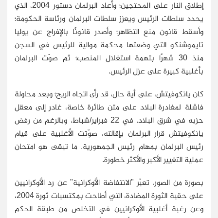
إطلاق النار على المحتجين؛ وأعاد البرلمان دستور 2004، الذي
يحدد سلطات الرئيس ويعزز سلطات البرلمان ورئاسة الحكومة؛
وأسقط قانون منع التظاهر؛ وأصدر قانونًا بالإفراج عن يوليا
تايموشنكو التي وضعتها محكمة موالية للرئيس في السجن
منذ 30 شهرًا بتهمة استغلال المنصب؛ ثم صوّت البرلمان
بأغلبية كبيرة على عزل الرئيس.
كان يانكوفيتش، على أية حال، قد رأى اتجاه الريح؛ وبعد محاولة
فاشلة لمغادرة البلاد على متن طائرة خاصة، غادر إلى معقل
حزبه في شرق البلاد. في 22 فبراير/شباط، وبالرغم من رفض
يانكوفيتش قرار البرلمان بإقالته، صوّتت الأغلبية على قيام
رئيس البرلمان بمهام رئيس الجمهورية. ما تبقى هو امتحان
عملية التغيير الأكبر والأكثر خطورة.
بصورة من الصور، تعبّر "الانتفاضة الأوكرانية" عن رد الأوكرانيين
على حقبة الثورة المضادة، التي أطاحت بمكتسبات ثورة 2004،
وعن رغبة أغلبية الأوكرانيين في التخلص من طبقة الحكم