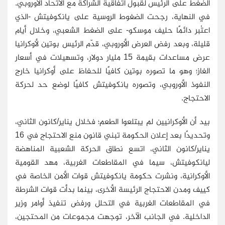
الضغط على الرئيس لقبول اتفاقية الشراكة مع الاتحاد الأوروبي.
في النهاية، رجحت الضغوط الروسية على يانكوفيتش -الذي
اعتُبر دائمًا حليف موسكو- على الضغط الشعبي، وخلال أيام
قليلة، وبعد رفض العرض الأوروبي، قدّم الرئيس بوتين لأوكرانيا
عرض مساعدات بقيمة 15 مليار دولار، وتسهيلات في أسعار
الغاز؛ وهو ما تصوره بوتين كافيًا للحفاظ على أوكرانيا خارج
النفوذ الأوروبي، وتصوره يانكوفيتش كافيًا لوضع حد لحركة
الاحتجاج.
بيد أن الأوكرانيين لم يبتلعوا الطعم؛ فخلال يناير/كانون الثاني،
وتحديدًا بعد إعلان الحكومة تبني قانون منع الاحتجاج في 16
يناير/كانون الثاني، اتسع نطاق الحركة الشعبية المناهضة
ليانكوفيتش، سيما في المقاطعات الغربية، مهد القومية
الأوكرانية، ونشرت حكومة يانكوفيتش قوات الأمن الخاصة في
كييف ومدن الاحتجاج الرئيسة الأخرى، بينما بدأت قوات الشرطة
في المقاطعات الغربية في التحلل ورفض تنفيذ أوامر وزير
الداخلية. في الجانب الآخر، توجهت مجموعات من المحتجين،