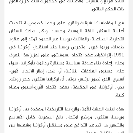
البلاد الأربع والعشرين؛ والأغلبية في جمهورية شبه جزيرة القرم
ذات الحكم الذاتي.
في المقاطعات الشرقية والقرم، على وجه الخصوص، لا تتحدث
أغلبية السكان اللغة الروسية وحسب، ولكن صلات السكان
التجارية، الصناعية، والعائلية بروسيا عبر الحدود تمتد إلى عقود
طويلة، وربما قرون. وتحرص روسيا منذ استقلال أوكرانيا في
1991، إثر انفراط عقد الاتحاد السوفيتي، على تعزيز هذا النفوذ،
وعلى إعادة بناء علاقة سياسية مستقرة ودائمة بأوكرانيا، سواء
على مستوى العلاقات الثنائية، أو ضمن إطار الاتحاد الأورو-
آسيوي، الذي تصور الرئيس بوتين أن أوكرانيا ستكون حجر زاويته.
بدون أوكرانيا، في الحقيقة، يفقد الاتحاد الأورو-آسيوي معناه
كلية.
هذه البنية الهشة للأمة، والروابط التاريخية المعقدة بين أوكرانيا
وروسيا، ستكون موضع امتحان بالغ الصعوبة خلال الأسابيع
والشهور من تصاعد التدافع على مستقبل أوكرانيا وشعبها بين
الروس والكتلة الغربية.