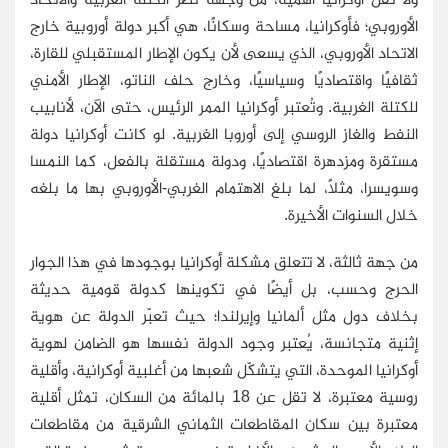
الأوروبي؛ فأوكرانيا، مساحة وسكانًا، هي أكبر دولة أوروبية خارج
الاتحاد الأوروبي، الذي يسعى لأن يكون الإطار المستقبلي للقارة،
ثقافيًا واقتصاديًا وسياسيًا، وخارج حلف الناتو، الإطار الأمني
للكتلة الغربية. وتُعتبر أوكرانيا الممر الرئيس، حتى الآن، لأنابيب
النفط والغاز الروسي إلى أوروبا الغربية. لو كانت أوكرانيا دولة
مستقرة ومزدهرة اقتصاديًا، ودولة مستقلة بالفعل، كما النمسا
وسويسرا، مثلاً، لما بلغ الاهتمام الغربي-الأوروبي بها ما بلغه
خلال السنوات الأخيرة.
من جهة ثالثة، لا تتعلق مشكلة أوكرانيا بوجودها في هذا الجوار
الحرج وحسب، بل أيضًا في تكوينها كدولة قومية حديثة
بخلاف دول مثل ألمانيا وإيرلندا؛ حيث تعبّر الدولة عن هوية
إثنية متجانسة، يُعتبر وجود الدولة نفسها هو الضامن لهوية
أوكرانيا الموحدة، التي يتشكّل شعبها من أغلبية أوكرانية، وأقلية
روسية معتبرة، لا تقل عن 18 بالمائة من السكان، تمثل أقلية
معتبرة بين سكان المقاطعات الثماني الشرقية من مقاطعات