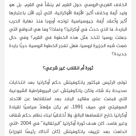
الخلاف الغربي-الروسي حول القرم لم ينشأ في القرم، بل هو
وليد أزمة وخلاف أكبر: الأزمة الأوكرانية، التي تُرى الآن باعتبارها
أكبر وأعقد أزمة جيوسياسية تواجه أوروبا منذ نهاية الحرب
الباردة. ما الذي حدث في أوكرانيا؟ ولماذا؟ وما هي الدوافع التي
جعلت روسيا تتخذ مثل هذه الخطوة في القرم؟ وفي حال
ضمت شبه الجزيرة لروسيا، فهل تفجر الخطوة الروسية حربًا باردة
جديدة؟
ثورة أم انقلاب غير شرعي؟
تولى الرئيس فيكتور يانكوفيتش حكم أوكرانيا بعد انتخابات
صحيحة بلا شك، ولكن يانكوفيتش، ابن البيروقراطية الشيوعية
التي قبضت على مقاليد البلاد بعد استقلالها عن الاتحاد
السوفيتي في صيف 1991، لم يكن مؤهلاً سياسيًا لقيادة
أوكرانيا خارج انقسامها البالغ، ولا أخلاقيًا لبناء نظام حكم شفاف
وغير فاسد. كان هدف ثورة أوكرانيا "البرتقالية" في 2004 -التي
اندلعت بعد تزييف يانكوفيتش (كان آنذاك رئيسًا للوزراء)