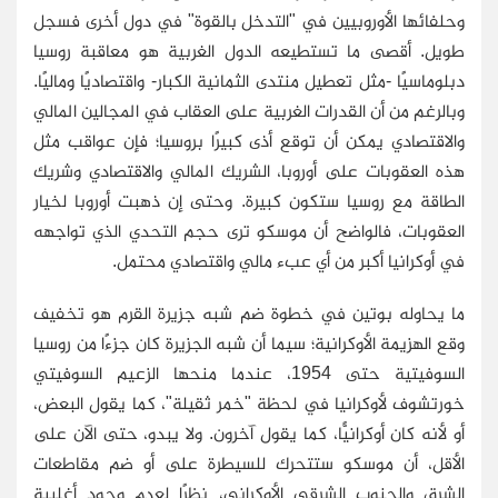
وحلفائها الأوروبيين في "التدخل بالقوة" في دول أخرى فسجل
طويل. أقصى ما تستطيعه الدول الغربية هو معاقبة روسيا
دبلوماسيًا -مثل تعطيل منتدى الثمانية الكبار- واقتصاديًا وماليًا.
وبالرغم من أن القدرات الغربية على العقاب في المجالين المالي
والاقتصادي يمكن أن توقع أذى كبيرًا بروسيا؛ فإن عواقب مثل
هذه العقوبات على أوروبا، الشريك المالي والاقتصادي وشريك
الطاقة مع روسيا ستكون كبيرة. وحتى إن ذهبت أوروبا لخيار
العقوبات، فالواضح أن موسكو ترى حجم التحدي الذي تواجهه
في أوكرانيا أكبر من أي عبء مالي واقتصادي محتمل.
ما يحاوله بوتين في خطوة ضم شبه جزيرة القرم هو تخفيف
وقع الهزيمة الأوكرانية؛ سيما أن شبه الجزيرة كان جزءًا من روسيا
السوفيتية حتى 1954، عندما منحها الزعيم السوفيتي
خورتشوف لأوكرانيا في لحظة "خمر ثقيلة"، كما يقول البعض،
أو لأنه كان أوكرانيًّا، كما يقول آخرون. ولا يبدو، حتى الآن على
الأقل، أن موسكو ستتحرك للسيطرة على أو ضم مقاطعات
الشرق والجنوب الشرقي الأوكراني، نظرًا لعدم وجود أغلبية