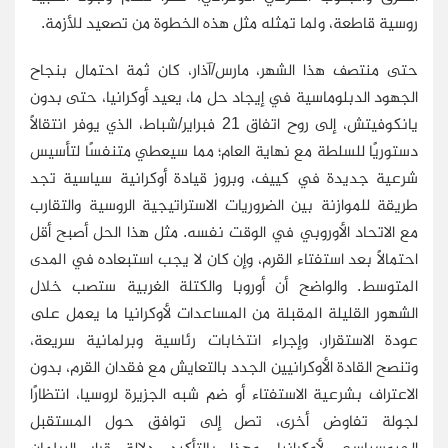
روسية قاطعة، ولما تمثله مثل هذه الخطوة من تصعيد للأزمة.
حتى منتصف هذا الشهر، مارس/آذار، كان ثمة احتمال بنجاح
الجهود الدبلوماسية في إيجاد حل ما، يعيد أوكرانيا، حتى بدون
يانكوفيتش، إلى روح اتفاق 21 فبراير/شباط، الذي يوفر انتقالاً
دستوريًا للسلطة مع نهاية العام؛ مما سيعطي متنفسًا لتأسيس
شرعية جديدة في كييف، وبروز قيادة أوكرانية سياسية تجد
طريقة للموازنة بين الضروريات الاستراتيجية الروسية والتقارب
مع الاتحاد الأوروبي في الوقت نفسه. مثل هذا الحل أصبح أقل
احتمالاً بعد استفتاء القرم، وإن كان لا يجب استبعاده في المدى
المتوسط. والواضح أن أوروبا والكتلة الغربية ستصب خلال
الشهور القليلة المقبلة من المساعدات لأوكرانيا ما يعمل على
عودة الاستقرار، وإجراء انتخابات رئاسية وبرلمانية سريعة،
وتنصح القادة الأوكرانيين الجدد بالتعايش مع فقدان القرم، بدون
الاعتراف بشرعية الاستفتاء أو ضم شبه الجزيرة لروسيا، انتظارًا
لجولة تفاوض أخرى، تصل إلى توافق حول المستقبل
الجيوسياسي لأوكرانيا. وهذا بالتأكيد دلالة قرار البرلمان