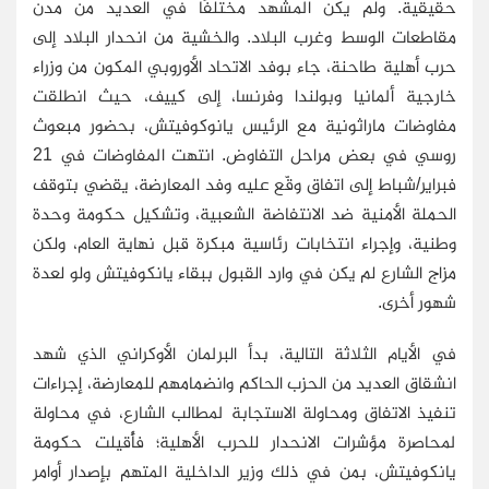
حقيقية. ولم يكن المشهد مختلفًا في العديد من مدن
مقاطعات الوسط وغرب البلاد. والخشية من انحدار البلاد إلى
حرب أهلية طاحنة، جاء بوفد الاتحاد الأوروبي المكون من وزراء
خارجية ألمانيا وبولندا وفرنسا، إلى كييف، حيث انطلقت
مفاوضات ماراثونية مع الرئيس يانوكوفيتش، بحضور مبعوث
روسي في بعض مراحل التفاوض. انتهت المفاوضات في 21
فبراير/شباط إلى اتفاق وقّع عليه وفد المعارضة، يقضي بتوقف
الحملة الأمنية ضد الانتفاضة الشعبية، وتشكيل حكومة وحدة
وطنية، وإجراء انتخابات رئاسية مبكرة قبل نهاية العام، ولكن
مزاج الشارع لم يكن في وارد القبول ببقاء يانكوفيتش ولو لعدة
شهور أخرى.
في الأيام الثلاثة التالية، بدأ البرلمان الأوكراني الذي شهد
انشقاق العديد من الحزب الحاكم وانضمامهم للمعارضة، إجراءات
تنفيذ الاتفاق ومحاولة الاستجابة لمطالب الشارع، في محاولة
لمحاصرة مؤشرات الانحدار للحرب الأهلية؛ فأُقيلت حكومة
يانكوفيتش، بمن في ذلك وزير الداخلية المتهم بإصدار أوامر