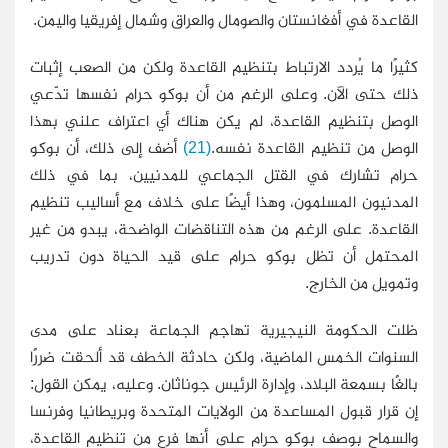
القاعدة في أفغانستان والصومال والعراق وشمال إفريقيا واليمن.
كثيرًا ما يُردد الارتباط بتنظيم القاعدة ولكن من الصعب إثبات
ذلك حتى الآن. وعلى الرغم من أن بوكو حرام نفسها تدّعي
الوصل بتنظيم القاعدة، لم يكن هناك أي اعتراف علني بهذا
الوصل من تنظيم القاعدة نفسه.
(21)
أضف إلى ذلك، أن بوكو
حرام تشارك في القتل الجماعي للمدنيين، بما في ذلك
المدنيون المسلمون، وهذا أيضًا على خلاف مع أساليب تنظيم
القاعدة. على الرغم من هذه التناقضات الواضحة، يبدو من غير
المحتمل أن تظل بوكو حرام على قيد الحياة دون تدريب
وتمويل من الخارج.
ظلت الحكومة النيجيرية تهاجم الجماعة بعناد على مدى
السنوات الخمس الماضية، ولكن حادثة الخطف قد ألحقت ضررًا
بالغًا بسمعة البلاد، وإدارة الرئيس جوناثان. وعليه، يمكن القول:
إن قرار قبول المساعدة من الولايات المتحدة وبريطانيا وفرنسا
والسماح بوصف بوكو حرام على أنها فرع من تنظيم القاعدة،