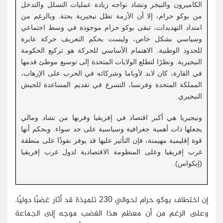
الكاميرون والنيجر وتشاد تواجه زيادة عمليات التسلل والتدخل
من بوكو حرام، إلا أن الأزمة تظل نيجيرية بحتة. وبالرغم من
امتداد التهديدات، تبقى بوكو حرام موجودة في وسط اجتماعي
وسياسي بشكل خاص، وليست بحكم التعريف حركة عابرة
للحدود الوطنية. الاهتمام الأساسي للحركة هو تركيع الحكومة
النيجيرية. ونظرًا لتطلع الولايات المتحدة إلى توسيع موطئ قدمها
في القارة، كان لابد لأوباما وشركائه في الحرب على الإرهاب،
المملكة المتحدة وفرنسا، التسرع في تقديم المساعدة للجيش
النيجيري.
ونيجيريا هي أكبر اقتصاد في إفريقيا وقربها من تشاد ومالي
يجعلها ذات أهمية جغرافية وسياسية على حد سواء. وبحكم أنها
قوة إقليمية مهيمنة، فإن التأثير عليها قد يوفر نفوذًا على منطقة
غرب إفريقيا وعلى المنظومة الاقتصادية لدول غرب إفريقيا
(إيكواس).
إن اختطاف بوكو حرام لحوالي 230 تلميذة قد أثار غضبًا دوليًا.
وعلى الرغم من أن معظم هذا الغضب موجه إلى الجماعة