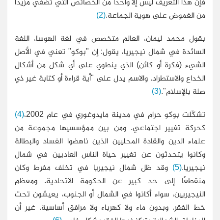
فإن هذا التعريف ليس إلا واحدًا من الخصائص التي تضفي مزيدًا
من الغموض على هوية الجماعة.
(2)
بقول محمد ليمان، العالم متخصص في لغة الهوسا، اللغة
السائدة في شمال نيجيريا، يقول: إن "بوكو" تعني في الأصل
الشيء (فكرة أو كائن) الذي ينطوي على أي شكل من أشكال
الخداع والاستطراد. والاسم يدل على "أية قراءة أو كتابة غير ذي
صلة بالإسلام".
(3)
تشكّلت بوكو حرام في مدينة مايدوغوري في عام 2002،
(4)
كحركة تغيير اجتماعي. ومن بين ممؤسسيها مجموعة من
علماء الدين والقادة المحليين الذين ناهضوا الفساد والبطالة
وكانوا يتحدثون عن تغيير حياة الناس العاديين في شمال
نيجيريا.
(5)
وقد ظل شمال نيجيريا في تخلف مفرِط وكان
منقطعًا إلى حد كبير عن الحكومة الاتحادية. ومعظم
النيجيريين، سواء أكانوا في الشمال أو الجنوب، يعيشون تحت
خط الفقر، وبدون ماء ولا كهرباء ولا مرافق أساسية. غير أن