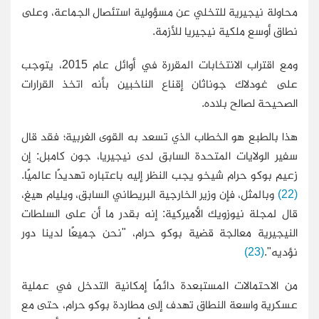
محاولة نيجيرية للتخلي عن مسؤولية استئصال الجماعة، وعلى
نطاق أوسع ملكية نيجيريا للأزمة.
ومع اقتراب الانتخابات المقررة في أوائل عام 2015، يتوجب
على غودلاك جوناثان إقناع الناخبين بأنه اتخذ القرارات
الصحيحة لصالح بلاده.
هذا بالطبع هو الخطاب الذي تسعد به القوى الغربية؛ فقد قال
سفير الولايات المتحدة السابق لدى نيجيريا، جون كامبل: إن
زعيم بوكو حرام شيخو يجب النظر إليه باعتباره تهديدًا عالميًا.
(22)
وبالمثل، فإن وزير الخارجية البريطاني السابق، ويليام هيغ،
قال لمجلة نيوزويك الأميركية: إنه بقدر ما أن على السلطات
النيجيرية معالجة قضية بوكو حرام، "نحن جميعًا لدينا دور
نؤديه".
(23)
من الاحتمالات المستبعدة دائمًا إمكانية التدخل في عملية
عسكرية واسعة النطاق تهدف إلى مطاردة بوكو حرام، حتى مع