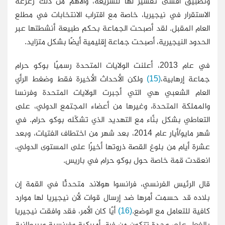
وتطبيق أقسى تفسير لها للشريعة، والأهم من ذلك زعزعة
الاستقرار في نيجيريا، خاصة مع اقتراب الانتخابات في مطلع
العام المقبل. لقد أصبحت الجماعة بحكم طبيعة أنشطتها عبر
الحدود النيجيرية، أصبحت جماعة إقليمية أيضًا بشكل متزايد.
في عام 2013، أعلنت الولايات المتحدة رسميًا بوكو حرام
جماعة إرهابية،
(15)
ولكن الأحداث الأخيرة فقط وضغط الرأي
العام الشعبي هي التي أجبرت الولايات المتحدة وفرنسا
والمملكة المتحدة، وغيرها من أعضاء المجتمع الدولي، على
التعاطي بشكل بنَّاء مع التهديد الذي تشكّله بوكو حرام. في
شهر مايو/أيار عام 2014، بعد شهر من اختطاف الفتيات، وبعد
عشرة أيام من بلوغ القصة ذروتها أخيرًا على المستوى الدولي،
انعقدت قمة خاصة حول بوكو حرام في باريس.
قال الرئيس الفرنسي، فرانسوا هولاند متحدثًا في القمة إن
بلاده قد حسمت أمرها ضد إرسال قوات لأن نيجيريا لها موارد
كافية للتعامل مع الوضع.
(16)
أيًا كان الأمر، فقد وافقت نيجيريا
بالفعل على وحدة تتكون من فرق أميركية وفرنسية وبريطانية