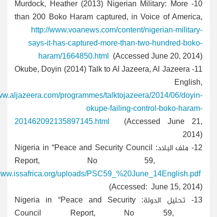
- Murdock, Heather (2013) Nigerian Military: More
10
than 200 Boko Haram captured, in Voice of America,
http://www.voanews.com/content/nigerian-military-
says-it-has-captured-more-than-two-hundred-boko-
haram/1664850.html
(Accessed June 20, 2014)
- Okube, Doyin (2014) Talk to Al Jazeera, Al Jazeera
11
English,
www.aljazeera.com/programmes/talktojazeera/2014/06/doyin-
okupe-failing-control-boko-haram-
201462092135897145.html
(Accessed June 21,
2014)
12-
ملف البلاد: Nigeria in “Peace and Security Council
Report, No 59,
/www.issafrica.org/uploads/PSC59_%20June_14English.pdf
(Accessed: June 15, 2014)
13-
تحليل الدولة: Nigeria in “Peace and Security
Council Report, No 59,