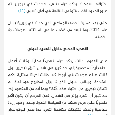
اختراقها، سمحت لبوكو حرام بتنفيذ هجمات في نيجيريا ثم
عبور الحدود لقضاء فترة من النقاهة في أمان نسبي.
(11)
حتى بعد عملية الخطف الجماعي الذي حدث في إبريل/نيسان
عام 2014، وما تبعه من غضب عالمي، لم تنته الهجمات ولا
الخطف.
التهديد المحلي مقابل التهديد الدولي
على العموم، ظلت بوكو حرام تهديدًا محليًا. وكانت أعمال
العنف أيضًا محصورة إلى حد كبير في شمال شرق نيجيريا، وإن
كانت هناك هجمات في أبوجا كما طالت أحيانا ممثلية الأمم
المتحدة. ويبقى السؤال الذي لا يزال المطروح هو: لماذا لم
تتمكن نيجيريا من احتواء هذه الآفة؟ وبما أنه من المفهوم إلى
حد كبير أن التمرد يؤثر في الشمال، فمن المرجح أن يكون الأمر
منطويًا على مزيج معقد من السياسة القذرة، وعدم وجود إرادة
سياسية وضعف تكتيكات مكافحة التمرد؛ مما سمح لبوكو حرام