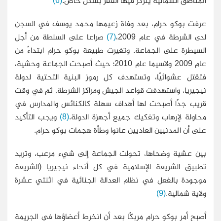
المناطق الشمالية يتركز فيها الفقر بشكل خاص.
(6)
عرفت بوكو حرام، بعد وفاة زعيمها محمد يوسف في السجن
لدى الشرطة في عام 2009،
(7)
صراعا على السلطة من أجل
السيطرة على الجماعة. وتغيرت طبيعة بوكو حرام ابتداءً من
عام 2009 ولاسيما عام 2010؛ حيث أصبحت الجماعة وحشية،
فتقتل عشوائيًا، وتستهدف كل رموز البنية التحتية لدولة
نيجيريا، واستهدفت قواعد الجيش ومراكز الشرطة، ثم في وقت
قريب جدًا أصبحت لها أهداف سهلة كالكنائس والمدارس في
محاولة لإرهاب وتفكيك جميع أجهزة الدولة.
(8)
ويجب التأكيد
على أن المدنيين العاديين عانوا وطأة هجمات بوكو حرام.
بين عشية وضحاها، تحولت الجماعة إلى شيء مرعب، وتريد
تطبيق الشريعة الإسلامية في كل أنحاء نيجيريا (الشريعة
موجودة بالفعل في نظام العدالة الجنائية في اثنتي عشرة
ولاية شمالية.
(9)
أصبح أمر بوكو حرام مربكًا بعد أن انخرط أعضاؤها في الجريمة