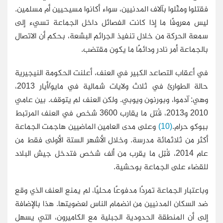
فقتلوا ومثّلوا بآلاف المدنيين، سواء أكانوا مسيحيين أم مسلمين.
ليس معروفًا ما إذا كانت الفصائل داخل الجماعة تسيء إلى
سمعة الحركة من خلال تنفيذ الجرائم البشعة، بحكم أن الاتصال
بالجماعة أمر نادر ودائمًا ما يكون مقتضب.
في أعقاب التصاعد الكبير في العنف، أعلنت الحكومة النيجيرية
حالة الطوارئ في ثلاث ولايات شمالية في مايو/أيار 2013‎،
وهي: آدموا، وبورنون ويوبي. ولكن العنف لم يتوقف. بين عامي
2010 و2013، قُتل ما يقارب 3600 شخص في العنف المرتبط
ببوكو حرام.
(10)
وعلى مدى العامين الماضيين هاجمت الجماعة
أكثر من ثلاثمائة مدرسة. وخلال الأشهر الستة الأولى فقط من
عام 2014، قُتِل ما يقرب من ألف شخص فتدخل جيش البلاد
للقضاء على الجماعة بوحشية.
وباعتبار الجماعة تمردًا مدفوعًا محليًا، لم يمنع العنف الذي وقع
ضد السكان المدنيين من انضمام الناس لعضويتها. هذا بالإضافة
إلى أن المنطقة الحدودية الجبلية مع الكاميرون، التي يسهل