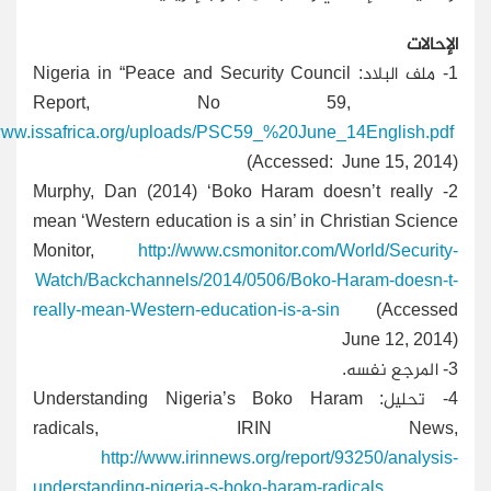
الإحالات
1-
ملف البلاد: Nigeria in “Peace and Security Council
Report, No 59,
/www.issafrica.org/uploads/PSC59_%20June_14English.pdf
(Accessed: June 15, 2014)
- Murphy, Dan (2014) ‘Boko Haram doesn’t really
2
mean ‘Western education is a sin’ in Christian Science
Monitor,
http://www.csmonitor.com/World/Security-
Watch/Backchannels/2014/0506/Boko-Haram-doesn-t-
really-mean-Western-education-is-a-sin
(Accessed
June 12, 2014)
3-
المرجع نفسه.
4-
تحليل: Understanding Nigeria’s Boko Haram
radicals, IRIN News,
http://www.irinnews.org/report/93250/analysis-
understanding-nigeria-s-boko-haram-radicals