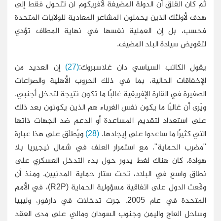
ثم كان القلق أن الدولة المضيفة لأفريكوم لن تتحول فقط إلى
هدف لأولئك الذين يحملون المشاعر المعادية للولايات المتحدة
فحسب، بل إن العملية نفسها في نهاية المطاف تؤدي
لتقويض سيادة البلد المضيف.
يقول الكاتب السياسي دان غلاسبروك:
(27)
إن العديد من
الإخفاقات الحالية، بما في ذلك الحروب الأهلية والصراعات
الصغيرة في القارة الإفريقية غالبًا ما تكون نتيجة لتدخل أجنبي.
ويَرى أن غالبًا ما يكون نفس الغرباء هم الذين يكونون بعد ذلك
على استعداد لتقديم المساعدة أو الدعم ضد الجهات ذاتها
التي كثيرًا ما ساعدوا على إيجادها.
(28)
ويُطلَق على هذا عبارة
"مضرب الحماية". مع استمرار العنف في شمال نيجيريا بلا
هوادة، كان هناك لغط يدور حول بدء التدخل العسكري على
نطاق واسع في البلاد، تحت ستار حماية المدنيين. ومنذ أن
وقّعت الدول على اتفاقية مسؤولية الحماية (R2P)، في الأمم
المتحدة في عام 2005، جرت تدخلات في دارفور، وليبيا
وساحل العاج واليمن وجنوب السودان ومالي على مدى العقد