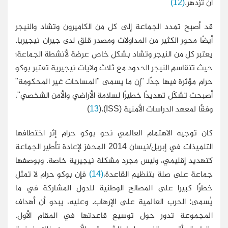
أن تزدهر.
(12)
قد أصبح تمدد الجماعة إلى كل من الكاميرون وتشاد والنيجر
أيضًا محور الكثير من المداولات ومصدر قلق لدى جيران نيجيريا.
يعتبر كل من النيجر وتشاد بشكل خاص عرضة لأنشطة الجماعة؛
حيث تتقاسم النيجر الحدود مع ثلاث ولايات نيجيرية تعتبر بوكو
حرام مؤثرة فيها جدًا. "إن ما يسمى "المساحات غير المحكومة"
أصبحت تشكّل تهديدًا خطيرًا لسلامة الأراضي والأمن الشخصي"،
وفقًا لمعهد الدراسات الأمنية (ISS).(
13
)
كان توجيه الاهتمام العالمي نحو بوكو حرام إثر اختطافها
التلميذات في إبريل/نيسان 2014 المحفز لإعادة تأطير الجماعة
كتهديد إقليمي، وليس مجرد مشكلة نيجيرية خاصة. وبوصفها
جماعة على صلة بتنظيم القاعدة،
(14)
فإن بوكو حرام لا تمثل
خطرًا كبيرا على المصالح الوطنية للدول المشاركة في ما
يُسمى: الحرب العالمية على الإرهاب. وعليه، يبدو أن أهداف
المجموعة تدور حول توسيع قاعدتها في المقام الأول،