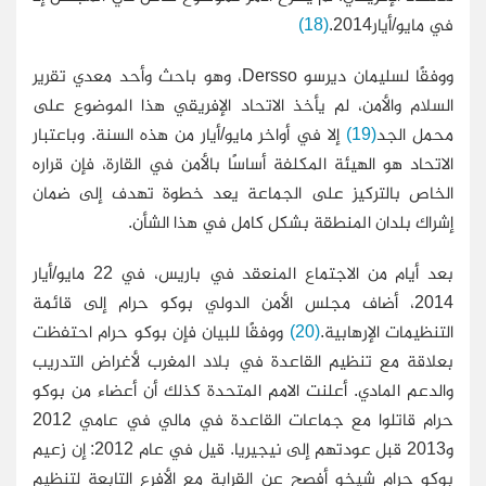
في مايو/أيار2014.
(18)
ووفقًا لسليمان ديرسو Dersso، وهو باحث وأحد معدي تقرير
السلام والأمن، لم يأخذ الاتحاد الإفريقي هذا الموضوع على
محمل الجد
(19)
إلا في أواخر مايو/أيار من هذه السنة. وباعتبار
الاتحاد هو الهيئة المكلفة أساسًا بالأمن في القارة، فإن قراره
الخاص بالتركيز على الجماعة يعد خطوة تهدف إلى ضمان
إشراك بلدان المنطقة بشكل كامل في هذا الشأن.
بعد أيام من الاجتماع المنعقد في باريس، في 22 مايو/أيار
2014، أضاف مجلس الأمن الدولي بوكو حرام إلى قائمة
التنظيمات الإرهابية.
(20)
ووفقًا للبيان فإن بوكو حرام احتفظت
بعلاقة مع تنظيم القاعدة في بلاد المغرب لأغراض التدريب
والدعم المادي. أعلنت الامم المتحدة كذلك أن أعضاء من بوكو
حرام قاتلوا مع جماعات القاعدة في مالي في عامي 2012
و2013 قبل عودتهم إلى نيجيريا. قيل في عام 2012: إن زعيم
بوكو حرام شيخو أفصح عن القرابة مع الأفرع التابعة لتنظيم