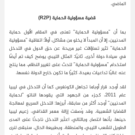
الماضي.
قضية مسؤولية الحماية (R2P)
بما أن "مسؤولية الحماية" تعنى في المقام الأول حماية
المدنيين، إلا أن المبدأ لا يخلو من مشاكل، أولاً: اتفاقية "مسؤولية
الحماية" تثير تساؤلات غير مريحة عن حق الدول في التدخل
في سيادة دولة أخرى. ثانيًا: المثال الليبي يوضح كيف تم أيضًا
استخدام "مسؤولية الحماية" للحث على تغيير النظام، مما ينتج
عنه غالبًا تداعيات بعيدة، كثيرًا ما تكون خارج الدولة نفسها.
لقد أوجد قرار أوباما تجاهل الكونغرس كما أن التدخل في ليبيا
عام 2011، كجزء من الجهود التي يقودها الناتو "لحماية
المدنيين" أوجد أكثر من سابقة، أبرزها: التدخل السريع لمعالجة
القضايا الشعبية. وقد وُصفت إزالة معمر القذافي، زعيم ليبيا
حينها، بأنها انتصار. وبالتالي، اعتُبر التدخل ناجحًا على المدى
الطويل للشعب الليبي، والمنطقة. وبطبيعة الحال، سنبقى لنرى