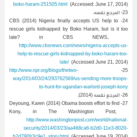
boko-haram-251505.html
(Accessed: June 17, 2014)
23-
المرجع نفسه.
CBS (2014) Nigeria finally accepts US help to
24-
rescue girls kidnapped by Boko Haram, but is it too
late? in CBS NEWS,
http://www.cbsnews.com/news/nigeria-accepts-us-
help-to-rescue-girls-kidnapped-by-boko-haram-too-
late/
(Accessed June 21, 2014)
http://www.npr.org/blogs/thetwo-
25-
way/2014/03/24/293762569/us-sending-more-troops-
to-hunt-for-ugandan-warlord-joseph-kony
26-
المرجع نفسه (2014).
Deyoung, Karen (2014) Obama boosts effort to find
27-
Kony, in The Washington Post,
http://www.washingtonpost.com/world/national-
security/2014/03/23/aa468ca6-b2d0-11e3-8020-
b2d790b3c9e1_story.html
(Accessed June 19, 2014)