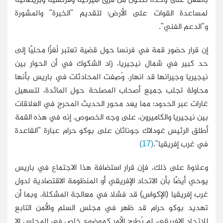
لمساعدة القوات على الأرض؛ لتقديم "الخبرة" والمشورة
و"الدعم الفني".
إن قرار حضور قمة في فرنسا حول قضية تعتبر لُغزًا محليًا إلى
حد كبير في شمال نيجيريا، زاد الشكوك في أن الحوار بين
نيجيريا وجيرانها قد انهار. وُصِفت المحادثات في باريس بأنها
محاولة لجلب جميع أصحاب المصلحة حول المائدة، لتسهيل
غارات عبر الحدود؛ مما يعد محور الحديث المحرج في العلاقات
بين نيجيريا والكاميرون، على وجه الخصوص. إنه في هذه القمة
أطلق الرئيس غودلاك جوناثان على بوكو حرام عبارة "القاعدة
في غرب إفريقيا".
(17)
وعلاوة على ذلك، فإن قرار استضافة هذا الاجتماع في باريس
يوحي أيضًا بأن الاتحاد الإفريقي أو المنظومة الاقتصادية لدول
غرب إفريقيا (الإكواس) قد فشلا في معالجة المشكلة. وبما أن
تهديد بوكو حرام قد ظهر في مجلس السلم والأمن التابع
للاتحاد الإفريقي، لم يُطرح الأمر كموضوع خاص في المجلس إلا