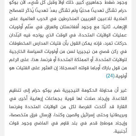
وجود ضغط جماهيري كبير. ذلك أولاً وقبل كل شيء، لأن بوكو
حرام تشكّل تهديدًا محليًا ولم تشكّل بعدُ تهديدًا يُذكَر للمصالح
المادية للاعبين الغربيين المنخرطين في الحرب العالمية على
الإرهاب. ثانيَا: مع وجود أفغانستان والعراق في سُلّم أولويات
عمليات الولايات المتحدة، في الوقت الذي يواجه فيه البَلَدان
حركات تمرد، فإنه يمكن القول بأن فتيات المدارس المخطوفات
في ركن قصي من نيجيريا لسن من أولويات السياسة الخارجية
للولايات المتحدة، أو المملكة المتحدة أو فرنسا. هذا، على الرغم
من قول باراك أوباما قولته المسجلة: إن العثور على الفتيات هو
أولوية.
(24)
غير أن محاولة الحكومة النيجيرية ضم بوكو حرام إلى تنظيم
القاعدة، وإيجاد صلات لها قوية بجماعات إرهابية أخرى في
القارة قد أتاحت الفرصة لكل من الولايات المتحدة وفرنسا
وبريطانيا وحتى إسرائيل والصين وكندا، لإرسال فرق متخصصة،
وإيجاد موطئ قدم في بلد قاوم في الماضي وجود قوات
أجنبية.