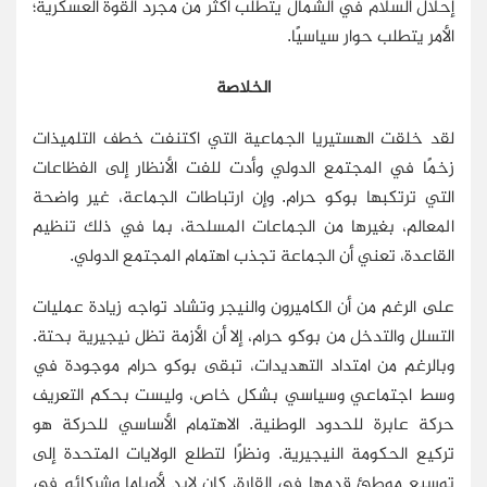
إحلال السلام في الشمال يتطلب أكثر من مجرد القوة العسكرية؛
الأمر يتطلب حوار سياسيًا.
الخلاصة
لقد خلقت الهستيريا الجماعية التي اكتنفت خطف التلميذات
زخمًا في المجتمع الدولي وأدت للفت الأنظار إلى الفظاعات
التي ترتكبها بوكو حرام. وإن ارتباطات الجماعة، غير واضحة
المعالم، بغيرها من الجماعات المسلحة، بما في ذلك تنظيم
القاعدة، تعني أن الجماعة تجذب اهتمام المجتمع الدولي.
على الرغم من أن الكاميرون والنيجر وتشاد تواجه زيادة عمليات
التسلل والتدخل من بوكو حرام، إلا أن الأزمة تظل نيجيرية بحتة.
وبالرغم من امتداد التهديدات، تبقى بوكو حرام موجودة في
وسط اجتماعي وسياسي بشكل خاص، وليست بحكم التعريف
حركة عابرة للحدود الوطنية. الاهتمام الأساسي للحركة هو
تركيع الحكومة النيجيرية. ونظرًا لتطلع الولايات المتحدة إلى
توسيع موطئ قدمها في القارة، كان لابد لأوباما وشركائه في