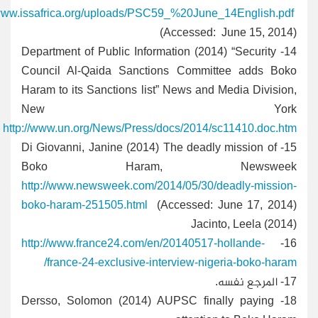
/www.issafrica.org/uploads/PSC59_%20June_14English.pdf
(Accessed: June 15, 2014)
- Department of Public Information (2014) “Security
14
Council Al-Qaida Sanctions Committee adds Boko
Haram to its Sanctions list” News and Media Division,
New York
http://www.un.org/News/Press/docs/2014/sc11410.doc.htm
Di Giovanni, Janine (2014) The deadly mission of
15-
Boko Haram, Newsweek
http://www.newsweek.com/2014/05/30/deadly-mission-
boko-haram-251505.html
(Accessed: June 17, 2014)
Jacinto, Leela (2014)
http://www.france24.com/en/20140517-hollande-
-
16
france-24-exclusive-interview-nigeria-boko-haram/
17-
المرجع نفسه.
Dersso, Solomon (2014) AUPSC finally paying
18-