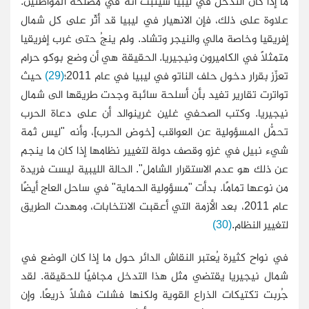
ما إذا كان التدخل في ليبيا سيثبت أنه في مصلحة المواطنين.
علاوة على ذلك، فإن الانهيار في ليبيا قد أثّر على كل شمال
إفريقيا وخاصة مالي والنيجر وتشاد. ولم ينجُ حتى غرب إفريقيا
متمثلاً في الكاميرون ونيجيريا. الحقيقة هي أن وضع بوكو حرام
تعزّز بقرار دخول حلف الناتو في ليبيا في عام 2011؛
(29)
حيث
تواترت تقارير تفيد بأن أسلحة سائبة وجدت طريقها الى شمال
نيجيريا. وكتب الصحفي غلين غرينوالد أن على دعاة الحرب
تحمُّل المسؤولية عن العواقب [خوض الحرب]، وأنه "ليس ثمة
شيء نبيل في غزو وقصف دولة لتغيير نظامها إذا كان ما ينجم
عن ذلك هو عدم الاستقرار الشامل". الحالة الليبية ليست فريدة
من نوعها تمامًا. بدأت "مسؤولية الحماية" في ساحل العاج أيضًا
عام 2011، بعد الأزمة التي أعقبت الانتخابات، ومهدت الطريق
لتغيير النظام.
(30)
في نواح كثيرة يُعتبر النقاش الدائر حول ما إذا كان الوضع في
شمال نيجيريا يقتضي مثل هذا التدخل مجافيًا للحقيقة. لقد
جُربت تكتيكات الذراع القوية ولكنها فشلت فشلاً ذريعًا. وإن