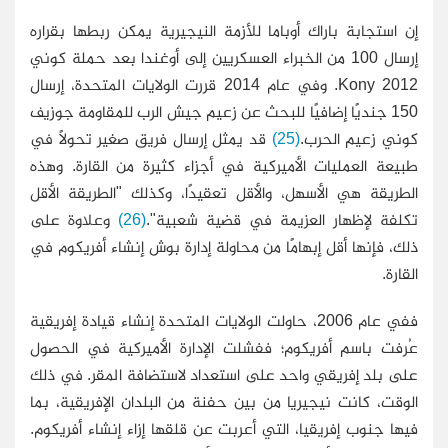
إن استجابة باراك أوباما للأزمة النيجيرية يمكن ربطها بقراره
إرسال 100 من الخبراء العسكريين إلى أوغندا بعد حملة كوني
Kony 2012. وفي عام 2014 قررت الولايات المتحدة، إرسال
150 جنديًا إضافيًا للبحث عن زعيم جيش الرب للمقاومة جوزيف
كوني زعيم الحرب.
(25)
قد يمثل إرسال فريق صغير تحولاً في
طبيعة العمليات الأميركية في أجزاء كثيرة من القارة. وهذه
الطريقة هي الأسهل، والأقل تعقيدًا، وكذلك "الطريقة الأقل
تكلفة لإظهار العزيمة في قضية شعبية".
(26)
وعلاوة على
ذلك، فإنها أقل إبهامًا من محاولة إدارة بوش إنشاء أفريكوم في
القارة.
ففي عام 2006، حاولت الولايات المتحدة إنشاء قيادة إفريقية
عُرفت باسم أفريكوم؛ ففشلت الإدارة الأميركية في الحصول
على بلد إفريقي واحد على استعداد لاستضافة المقر. في ذلك
الوقت، كانت نيجيريا من بين حفنة من البلدان الإفريقية، بما
فيها جنوب إفريقيا، التي أعربت عن قلقها إزاء إنشاء أفريكوم.