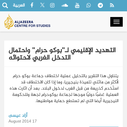
العربية
Togg
navig
التهديد الإقليمي لـ"بوكو حرام" واحتمال
التدخل الغربي لاحتوائه
يتناول هذا التقرير بالتحليل عملية اختطاف جماعة بوكو حرام
لأكثر من مائتي تلميذة بنيجيريا، وما إذا كان الاختطاف قد
استُخدم كذريعة من قبل الغرب لدخول البلاد. بعد أن اثارت هذه
العملية غضبًا دوليًا موجها لجماعة بوكوحرام لجهة وللحكومة
النيجيرية أيضا التي لم تستطع حماية مواطنيها.
أزاد عيسى
17 August 2014