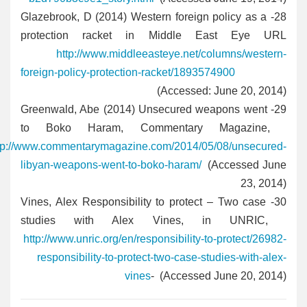
Glazebrook, D (2014) Western foreign policy as a
28-
protection racket in Middle East Eye URL
http://www.middleeasteye.net/columns/western-
foreign-policy-protection-racket/1893574900
(Accessed: June 20, 2014)
Greenwald, Abe (2014) Unsecured weapons went
29-
to Boko Haram, Commentary Magazine,
tp://www.commentarymagazine.com/2014/05/08/unsecured-
libyan-weapons-went-to-boko-haram/
(Accessed June
23, 2014)
Vines, Alex Responsibility to protect – Two case
30-
studies with Alex Vines, in UNRIC,
http://www.unric.org/en/responsibility-to-protect/26982-
responsibility-to-protect-two-case-studies-with-alex-
vines
- (Accessed June 20, 2014)