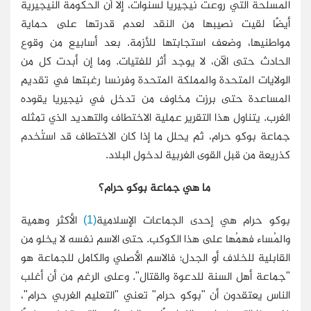
المسلحة التي روعت نيجيريا لسنوات، إلا أن الحكومة النيجيرية
أيضًا لقيت نصيبها من النقد لعدم قدرتها على حماية
مواطنيها، وضعف استجابتها للأزمة. بعد أسابيع من وقوع
الحادث حتى الآن، لا يوجد أثر للفتيات. وما إن أبدت كل من
الولايات المتحدة والمملكة المتحدة وفرنسا رغبتها في تقديم
المساعدة حتى برزت مخاوف من تدخل في نيجيريا يقوده
الغرب. يتناول هذا التقرير عملية الاختطاف والتهديد الذي تمثله
جماعة بوكو حرام، ثم يحلل ما إذا كان الاختطاف قد استُخدم
كذريعة من قبل القوى الغربية لدخول البلاد.
ما هي جماعة بوكو حرام؟
بوكو حرام هي إحدى الجماعات الإسلامية
(1)
الأكثر وهمية
والمُساء فهمُها على هذا الكوكب. حتى الاسم نفسه لا يخلو من
القابلية للخلاف أو الجدل؛ فالاسم الأصلي والكامل للجماعة هو
"جماعة أهل السنة للدعوة والقتال". وعلى الرغم من أن أغلب
الناس يعتقدون أن "بوكو حرام" تعني "التعليم الغربي حرام"،