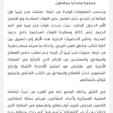
مستمرة وضحايا يسقطون.
وبحسب المعلومات الواردة من غرفة عمليات فجر ليبيا فإن
قواتها لن تتراجع حتى تقضي على القوات المعادية ولو اقتضى
الأمر الدخول للزنتان؛ حيث نجحت قوات فجر ليبيا في كسر
الحصار على ككلة ومطاردة القوات المحاصرة خارج حدود
المدينة. وتشير التحضيرات الجارية هذه الأيام إلى تنسيق بين
كافة كتائب مناطق الغرب الليبي. وكذلك ما سربته مصادر مقربة
من غرفة عمليات فجر ليبيا أن شرط عدم تعقب عناصر القعقاع
والصواعق والمسلحين من الزنتان الذي شاركوا في المعارك
الأخيرة في طرابلس هو تسليم الأسلحة الثقيلة وإخراج
المنضوين تحت القعقاع والصواعق من كتائب القذافي وتسليم
قوائم بأسمائهم.
في الشرق يختلف الوضع عنه في الغرب من حيث تماسك
العملية العسكرية وأعداد المقاتلين، فبرغم بسالة المقاتلين
التابعين لمجلس شورى ثوار بنغازي وتقدمهم في المعارك التي
انتقلت من أحياء "القوارشة" و"سي فرج" إلى داخل منطقة بنينا