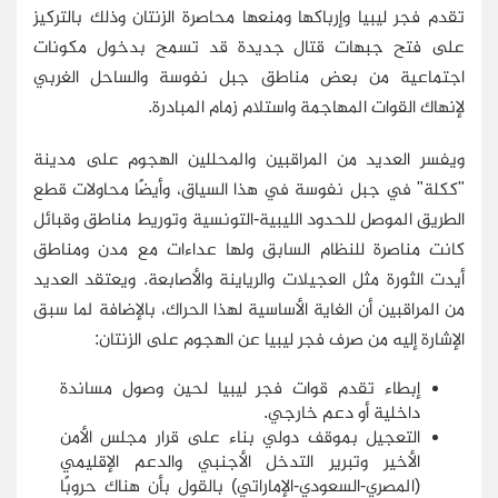
تقدم فجر ليبيا وإرباكها ومنعها محاصرة الزنتان وذلك بالتركيز
على فتح جبهات قتال جديدة قد تسمح بدخول مكونات
اجتماعية من بعض مناطق جبل نفوسة والساحل الغربي
لإنهاك القوات المهاجمة واستلام زمام المبادرة.
ويفسر العديد من المراقبين والمحللين الهجوم على مدينة
"ككلة" في جبل نفوسة في هذا السياق، وأيضًا محاولات قطع
الطريق الموصل للحدود الليبية-التونسية وتوريط مناطق وقبائل
كانت مناصرة للنظام السابق ولها عداءات مع مدن ومناطق
أيدت الثورة مثل العجيلات والرياينة والأصابعة. ويعتقد العديد
من المراقبين أن الغاية الأساسية لهذا الحراك، بالإضافة لما سبق
الإشارة إليه من صرف فجر ليبيا عن الهجوم على الزنتان:
إبطاء تقدم قوات فجر ليبيا لحين وصول مساندة
داخلية أو دعم خارجي.
التعجيل بموقف دولي بناء على قرار مجلس الأمن
الأخير وتبرير التدخل الأجنبي والدعم الإقليمي
(المصري-السعودي-الإماراتي) بالقول بأن هناك حروبًا