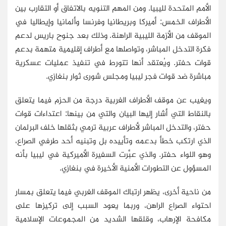
الأمم المتحدة لليبيا. ومن المهم التنويه بالاتفاق أو التقارب بين
الأطراف الخمس: أميركا وبريطانيا وفرنسا وألمانيا وإيطاليا في
الموقف من الأزمة الليبية الراهنة. وذلك بعد جنوح باريس لدعم
فكرة التدخل المباشر، وتواصلها مع أطراف إقليمية متهمة بدعم
قوات حفتر. ويُعتقد أنها تتورط في تنفيذ عمليات عسكرية
مباشرة ضد قوات فجر ليبيا ومجلس شورى ثوار بنغازي.
ويغيب عن موقف الأطراف الغربية درجة من الحزم فيما يتعلق
بالنقاط التي أشار إليها البيان والتي من بينها: اعتداءات قوات
حفتر، والتدخل المباشر لأطراف عربية ترمي بثقلها خلف البرلمان
الذي ارتكب خطأ بدعمه وتأييده بل وتبنيه أحد طرفي الصراع،
وهو اللواء حفتر. والذي عبَّرت السفيرة الأميركية في ليبيا بأنه
المسؤول عن التطورات الأمنية الأخيرة في بنغازي.
من ناحية أخرى، يظهر ارتباك الموقف الغربي فيما يتعلق بمسار
احتواء الصراع الراهن، وربما يعود السبب إلى تركيزها على
مكافحة الإرهاب، وقلقها الشديد من المجموعات الإسلامية