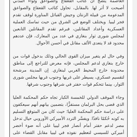
العاصمة يتضح أن كتائب القعقاع والصواعق ولواء المدني
أصبحت لا أثر لها. بالمقابل، تحاول كتائب القعقاع والصواعق
المدعومة من قبيلة الزنتان وجيش القبائل المناورة لوقف تقدم
فجر ليبيا. ويختلف الوضع في الشرق من حيث تماسك العملية
العسكرية وأعداد المقاتلين، فبرغم تقدم المقاتلين التابعين
لمجلس شورى ثوار بنغازي في عدد من المعارك، فإن عددهم
محدود قد لا يتعدى الألف مقاتل في أحسن الأحوال.
وفي حال لم يتغير ميزان القوى الحالي وذلك بدخول قوات من
خارج بنغازي لدعم المجلس، فإنه معرض للتراجع إلى مناطق
محدودة خارج المحيط الغربي لبنغازي. إن المدينة مرشحة
لتقسيم عسكري، يسيطر على غربها وجنوب غربها مجلس شورى
الثوار، بينما تتحكم قوات حفتر في شرقها وجنوب شرقها.
وجاء الموقف الدولي للخمسة الكبار تجاه حكم المحكمة العليا
الذي قضى بحل البرلمان مستفزًّا، بتضمين بيانهم أنهم سيعكفون
على دراسة حكم المحكمة العليا؛ حيث كان من المتوقع التسليم
به كونه حُكمًا نافذًا. ويفسَّر التردد الأميركي الأوروبي حيال تدخل
مصر لدعم حفتر أمام أنصار فجر ليبيا على أنه ضوء أخضر
أميركي للسيسي لتعظيم نفوذه في ليبيا مقابل القضاء على