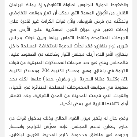
والضغوط الدولية للجلوس لطاولة التفاوض؛ إذ يملك البرلمان
القليل من الأوراق المهمة التي يمكن أن تعزز موقفه التفاوضي
وتمكِّنه من فرض شروطه. ولأن قوات الكرامة غير قادرة على
إحداث تغيير في ميزان القوى العسكرية على الأرض في
الجبهات المفتوحة ونقاط التماس بينها وبين قوات مجلس
شورى ثوار بنغازي؛ فقد لجأت للدعوة للانتفاضة المسلحة داخل
بنغازي؛ الأمر الذي أربك مجلس الثوار وضاعف من الضغوط عليه.
فالمجلس يفلح في صد هجمات المعسكرات المتبقية من قوات
الكرامة في بنغازي، وهي: معسكر الكتيبة 204، ومعسكر الكتيبة
21، وكتيبة مشاة البحرية. بل ويفرض حصارًا عليها، لكنه يجد
صعوبة في مجابهة المجموعات المسلحة المتناثرة في الأحياء،
والقوات التي قدِمت للمدينة من المدن الشرقية. وقد تقهقر
أمام كثافتها النارية في بعض الأحياء.
وفي حال لم يتغير ميزان القوى الحالي وذلك بدخول قوات من
خارج بنغازي لدعم المجلس، فإنه معرَّض للتراجع وانحسار
وجوده في مناطق محدودة خارج المحيط الغربي لبنغازي.