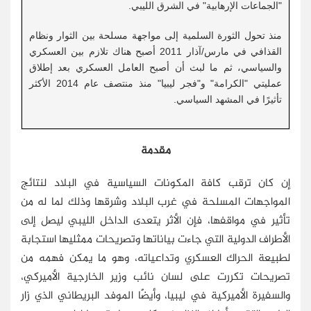
"الجماعات الإرهابية" في الشرق الليبي.
منذ تحول الثورة السلمية إلى مواجهة مسلحة بين الثوار ونظام
القذافي في مارس/آذار 2011 أصبح هناك تلازم بين العسكري
والسياسي، ثم ما لبث أن أصبح العامل العسكري بعد إطلاق
عمليتي "الكرامة" و"فجر ليبيا" منذ منتصف عام 2014 الأكثر
تأثيرًا في المشهد السياسي.
مقدمة
إن كان ترقب كافة المكونات السياسية في البلاد لنتائج
المواجهات المسلحة في غرب البلاد وشرقها وذلك لما له من
تأثير في مواقفها، فإن الأثر يتعدى الداخل الليبي ليصل إلى
الأطراف الدولية التي جاءت بياناتها وتصريحات ممثليها استجابة
لطبيعة الحراك العسكري وتداعياته، وهو ما يمكن فهمه من
تصريحات تكررت على لسان نائب وزير الخارجية الأميركي،
والسفيرة الأميركية في ليبيا، وأيضًا الموفد البريطاني الذي زار