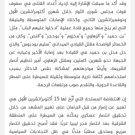
وقد أكد ما سبقت الإشارة إليه ازدياد أعداد القتلى في صفوف
قوات مجلس شورى الثوار خلال شهري أكتوبر/تشرين الأول
ونوفمبر/تشرين الثاني، وكذلك الإصابات المتوسطة والبليغة
التي لم ينجُ منها جميع قادة عملية "ادخلوا عليهم الباب"، مثل:
"بن حميد" و"الزهاوي" و"مخزوم" و"بوحجر" و"النص"، وكان من
الخسائر الواضحة مقتل القيادي الميداني "سليم بودبوس" والذي
حل محل بن حميد في القيادة بعد إصابة الأخير وغيابه عن
الجبهة نحو شهرين كاملين، ومقتل الزهاوي، أمير تنظيم أنصار
الشريعة. وأيضًا مواجهتهم لمشكلة نقص الذخائر بسبب
استخدامهم كثافة نارية متوسطة وثقيلة للسيطرة على المطار
والقاعدة الجوية، والتقدم صوب مرتفعات الرجمة.
إن الانتفاضة المسلحة التي أُرِّخ لها 15 أكتوبر/تشرين الأول هي
تعبير عن إصرار من قبل البرلمان على تغيير المشهد من خلال
تحقيق انتصار عسكري يمكِّنه من السيطرة على المنطقة
الشرقية بعد انتصار فجر ليبيا غربًا. فقد أصبح تحقيق انتصار
سريع وساحق مطلبًا ملحًّا في ظل التجاذبات السياسية