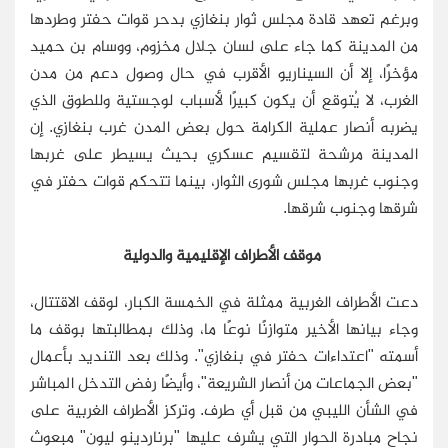
وبرغم تعهد قادة مجلس ثوار بنغازي بدحر قوات حفتر وطردها
من المدينة كما جاء على لسان جلال مخزوم، ووسام بن حميد
مؤخرًا، إلا أن السيناريو الأقرب في حال وصول دعم من مدن
الغرب، لا يُتوقع أن يكون كبيرًا لأسباب لوجستية وللطوق الذي
يضربه أنصار عملية الكرامة حول بعض المدن غرب بنغازي. إن
المدينة مرشحة لتقسيم عسكري بحيث يسيطر على غربها
وجنوب غربها مجلس شورى الثوار، بينما تتحكم قوات حفتر في
شرقها وجنوب شرقها.
موقف الأطراف الإقليمية والدولية
دعت الأطراف الغربية ممثلة في الخمسة الكبار، لوقف الاقتتال،
وجاء بيانها الأخير متوازنًا نوعًا ما، وذلك بمطالبتها بوقف ما
أسمته "اعتداءات حفتر في بنغازي". وذلك بعد التنديد بأعمال
"بعض الجماعات من أنصار الشريعة"، وأيضًا رفض التدخل المباشر
في الشأن الليبي من قبل أي طرف. وتركز الأطراف الغربية على
نجاح مبادرة الحوار التي يشرف عليها "برناردينو ليون" مبعوث