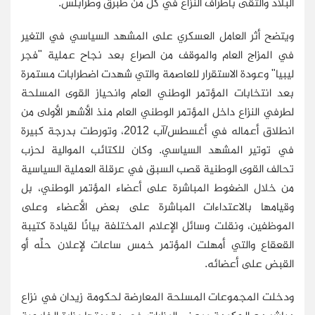
البلاد والتقى بأطراف النزاع في كل من طبرق وطرابلس.
ويتضح أثر العامل العسكري على المشهد السياسي في التغير
في المزاج العام والموقف من الصراع بعد نجاح عملية "فجر
ليبيا" وعودة الاستقرار للعاصمة والتي شهدت اضطرابات مستمرة
بعد انتخابات المؤتمر الوطني العام وانحياز القوى المسلحة
لطرفي النزاع داخل المؤتمر الوطني العام منذ الأشهر الأولى من
انطلاق أعماله في أغسطس/آب 2012، وتورطت بدرجة كبيرة
في توتير المشهد السياسي. وكان للكتائب الموالية لحزب
تحالف القوى الوطنية قصب السبق في عرقلة العملية السياسية
من خلال الضغوط المباشرة على أعضاء المؤتمر الوطني، بل
وقيامها بالاعتداءات المباشرة على بعض الأعضاء وعلى
الموظفين، ونقلت وسائل الإعلام المختلفة بيانًا لقيادة كتيبة
القعقاع والتي أمهلت المؤتمر خمس ساعات لإعلان حلِّه أو
القبض على أعضائه.
ودخلت المجموعات المسلحة المعارضة لحكومة زيدان في نزاع