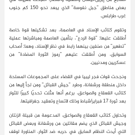
بعض مناطق "جبل نفوسة" الذي يبعد نحو 150 كم جنوب
غرب طرابلس.
وتقوم كتائب الإسناد في العاصمة، بعد تشكيلها قوة خاصة
أطلقت عليها: "قوة الردع"، بتأمين العاصمة ومباشرتها عملية
"تطهير" من صنفين بينهما رابط في نظر الإسناد، وهما: أصحاب
السوابق، ومن أطلقت عليهم "رموز الثورة المضادة" من
عسكريين ومدنيين.
ونجحت قوات فجر ليبيا في القضاء على المجموعات المسلحة
داخل منطقة ورشفانة، وطرد "جيش القبائل" ومن لجأ إليها من
كتائب القعقاع والصواعق، برغم أنها مثَّلت تحديًا كبيرًا للثوار
بعد ثورة 17 فبراير/شباط وذلك لاتساع وتعقيد جغرافيتها.
وتحاول كتائب القعقاع والصواعق، المدعومة من قبيلة الزنتان
وجيش القبائل الذي يضم مقاتلين من ورشفانة وبعض القبائل
التي أيدت النظام السابق في حربه ضد الثوار، المناورة لوقف