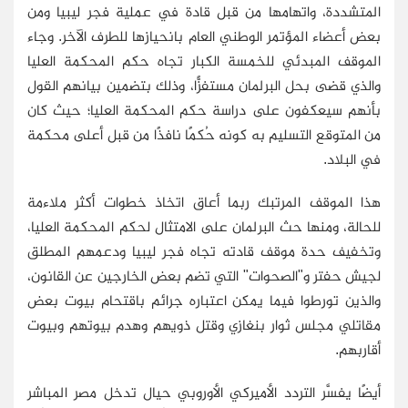
المتشددة، واتهامها من قبل قادة في عملية فجر ليبيا ومن
بعض أعضاء المؤتمر الوطني العام بانحيازها للطرف الآخر. وجاء
الموقف المبدئي للخمسة الكبار تجاه حكم المحكمة العليا
والذي قضى بحل البرلمان مستفزًّا، وذلك بتضمين بيانهم القول
بأنهم سيعكفون على دراسة حكم المحكمة العليا؛ حيث كان
من المتوقع التسليم به كونه حُكمًا نافذًا من قبل أعلى محكمة
في البلاد.
هذا الموقف المرتبك ربما أعاق اتخاذ خطوات أكثر ملاءمة
للحالة، ومنها حث البرلمان على الامتثال لحكم المحكمة العليا،
وتخفيف حدة موقف قادته تجاه فجر ليبيا ودعمهم المطلق
لجيش حفتر و"الصحوات" التي تضم بعض الخارجين عن القانون،
والذين تورطوا فيما يمكن اعتباره جرائم باقتحام بيوت بعض
مقاتلي مجلس ثوار بنغازي وقتل ذويهم وهدم بيوتهم وبيوت
أقاربهم.
أيضًا يفسَّر التردد الأميركي الأوروبي حيال تدخل مصر المباشر