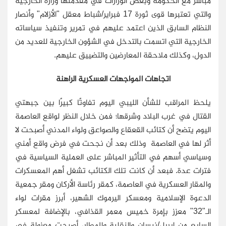
مباشر مع الحكومة وبعض الوزارات في مقدمتها وزارة الخارجية
والتي تعتبرها قوى ثورة 17 فبراير/شباط معقل "الأزلام" وأنصار
النظام السابق الذين اعتمد عليهم في تمرير وتنفيذ سياساته
الخارجية التي اتسمت بالتدخل في الشؤون الخارجية للعديد من
الدول، وكذلك ملاحقة المعارضين والتضييق عليهم.
اتجاهات المواجهات العسكرية الراهنة
يلحظ المراقب للشأن الليبي اليوم تفاوتًا كبيرًا بين جبهتي
القتال في غرب البلاد وشرقها؛ فمن خلال النظر لواقع العاصمة
اليوم يتضح أن كتائب القعقاع والصواعق ولواء المدني أصبحت لا
أثر لها في العاصمة وذلك بعد أن نجحت في فرض واقع أمني
وسياسي أسهم في التأثير المباشر على العملية السياسية في
فترات عدة. فبعد أن كانت تلك الكتائب تشغل أهم المعسكرات
والمقار العسكرية في العاصمة، كمقر رئاسة الأركان ومقر جمعية
الدعوة الإسلامية ومعسكر اليرموك الشهير، أبرز مقرات لواء
الـ"32" معزز بإمرة خميس معمر القذافي، بالإضافة لمعسكر
السابع من إبريل/نيسان والنقلية والمطار، أصبحت معزولة في