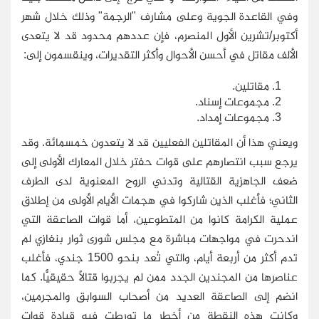
وفي القاعدة الجوية وعلى مشارف "الرجمة" وذلك خلال شهر
أكتوبر/تشرين الأول المنصرم، فإن عددهم محدود قد لا يتعدى
الألف مقاتل في أحسن الأحوال وأكثر التقديرات، وينقسمون إلى:
مقاتلين.
مجموعات إسناد.
مجموعات إمداد.
ويعني هذا أن المقاتلين الفعليين قد لا يتعدون خمسمائة. وقد
يرجع سبب انتصارهم على قوات حفتر خلال المعارك الأولى إلى
ضعف الجاهزية القتالية وتدني الروح المعنوية لدى الطرف
الثاني؛ فأغلب الذين شاركوا في هجمات الأيام الأولى من إطلاق
عملية الكرامة كانوا من المتطوعين، أما قوات الصاعقة التي
اندحرت في مواجهات مباشرة مع مجلس شورى ثوار بنغازي لم
تدم أكثر من أربعة أيام، والتي تُعد بنحو 1500 جندي، فأغلب
عناصرها من المجندين الجدد ممن لم يجربوا قتالاً حقيقيًّا. كما
انضم إلى الصاعقة العديد من أصحاب السوابق والمجرمين،
وكانت هذه النقطة من أخطر ما تورطت فيه قيادة قوات