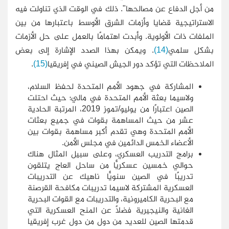
من أجل الدفاع عن مصالحها". ذلك في الوقت الذي تناولت فيه
الاستراتيجية قضايا وأزمات الشرق الأوسط باعتبارها من بين
الملفات ذات الأولوية. وأبدت اهتمامًا بالعمل على حل الأزمات
بشكل سلمي
(14)
.
ويمكن بهذا الصدد الإشارة إلى بعض
الملاحظات التي تؤكد دور الجيش الصيني في إفريقيا
(15)
.
المشاركة في جهود الأمم المتحدة لحفظ السلام،
ولاسيما بعثة الأمم المتحدة في مالي؛ حيث احتلت
الصين اعتبارًا من يوليو/تموز 2019، المرتبة الحادية
عشر من حيث المساهمة بقوات في جميع بعثات
الأمم المتحدة وهي تقدم أكبر مساهمة بقوات بين
الأعضاء الخمس الدائمين في مجلس الأمن.
برامج التدريب العسكري، وعلى سبيل المثال هناك
حوالي خمسين عسكريًّا من ساحل العاج يتلقون
تدريبًا في الصين سنويًّا ناهيك عن التدريبات
العسكرية المشتركة لاسيما تدريبات مكافحة القرصنة
مع البحرية الكاميرونية، والتدريبات مع القوات البحرية
الغانية والنيجيرية فضلًا عن المنح العسكرية التي
قدمتها الصين للعديد من دول من دول غرب إفريقيا