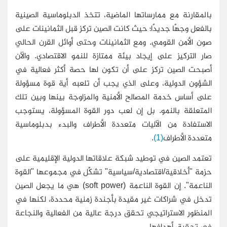
بالمقارنة مع ممارساتها الماضية، تتخذ الدبلوماسية الصينية
بالفعل وجهًا جديدًا؛ حيث كانت الصين تركز قبل الثمانينات على
صون الأمن القومي. ومع الثمانينات وحتى أوائل القرن الحالي
صار التركيز على إيجاد بيئة ممتازة للنمو الاقتصادي. والآن
أصبحت الصين تركز على أن تكون لها حصة أكثر فعالية في
الشؤون الدولية، وعلى الذي يجب أن تلعبه أية قوة مسؤولة
على أساس خدمة المصالح الأمنية والمزاوجة بينها وبين تلك
المتعلقة بالنمو. بل إن لعب دور القوة المسؤولة، يستوجب
الاستفادة من الآليات متعددة الأطراف والبدء بدبلوماسية
متعددة الأطراف
(1)
.
تعتمد الصين في توطيد شبكة علاقاتها الدولية الإقليمية على
حزمة "أخلاقية/اقتصادية/سياسية" تشكِّل في مجموعها "القوة
الناعمة". إن القوة الناعمة (
soft power
) هي ما يجعل الصين
تدخل في شراكات غير مقيدة بأجندة زمنية محددة، لكنها في
المنظور الاستراتيجي تحقق درجة عالية من الفعالية والنجاعة
في تحقيق أهدافها.