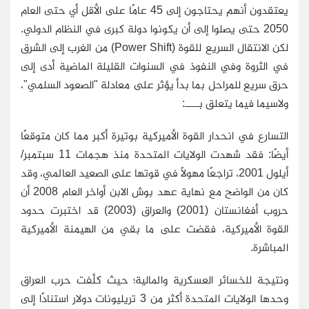
يعتقدون أنهم يحتاجون إلى 45 عامًا على الأقل أي حتى العام
2050 حتى يصلوا إلى أن يكونوا دولة كبرى في النظام الدولي.
لكن الانتقال السريع للقوة
(Power Shift)
من الغرب إلى الشرق
في الثروة وفي النفوذ في السنوات القليلة الماضية أدى إلى
حرق سريع للمراحل بما بدأ يؤثر على معادلة "الصعود السلمي"،
ولاسيما فيما يتعلق بـــــ:
التسارع في انحدار القوة الأميركية بوتيرة أكبر مما كان متوقعًا
أيضًا: فقد شهدت الولايات المتحدة منذ هجمات 11 سبتمبر/
أيلول 2001، تراجعًا مهولًا في قوتها على الصعيد العالمي، وقد
كان من الواضح مع نهاية عهد بوش الابن أواخر العام 2008 أن
حروب أفغانستان (2001) والعراق (2003) قد اختبرت حدود
القوة الأميركية، فقضت على ما بقي من الهيمنة الأميركية
المباشرة.
ونتيجة للخسائر العسكرية والمالية؛ حيث كلَّفت حرب العراق
وحدها الولايات المتحدة أكثر من 3 تريليونات دولار استنادًا إلى