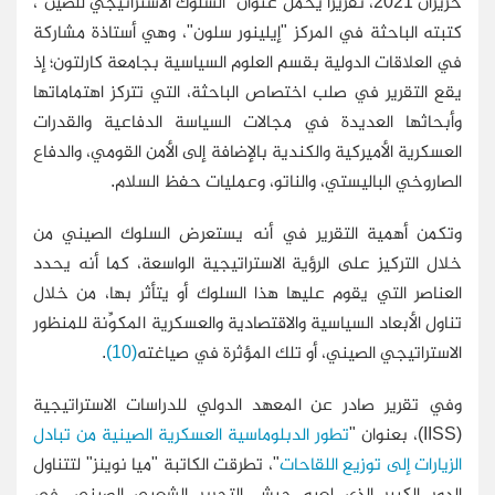
حزيران 2021، تقريرًا يحمل عنوان "السلوك الاستراتيجي للصين"،
كتبته الباحثة في المركز "إيلينور سلون
"
، وهي أستاذة مشاركة
في العلاقات الدولية بقسم العلوم السياسية بجامعة كارلتون؛ إذ
يقع التقرير في صلب اختصاص الباحثة، التي تتركز اهتماماتها
وأبحاثها العديدة في مجالات السياسة الدفاعية والقدرات
العسكرية الأميركية والكندية بالإضافة إلى الأمن القومي، والدفاع
الصاروخي الباليستي، والناتو، وعمليات حفظ السلام
.
وتكمن أهمية التقرير في أنه يستعرض السلوك الصيني من
خلال التركيز على الرؤية الاستراتيجية الواسعة، كما أنه يحدد
العناصر التي يقوم عليها هذا السلوك أو يتأثر بها، من خلال
تناول الأبعاد السياسية والاقتصادية والعسكرية المكوِّنة للمنظور
الاستراتيجي الصيني، أو تلك المؤثرة في صياغته
(10)
.
وفي تقرير صادر عن المعهد الدولي للدراسات الاستراتيجية
(
IISS
)، بعنوان "
تطور الدبلوماسية العسكرية الصينية من تبادل
الزيارات إلى توزيع اللقاحات
"، تطرقت الكاتبة "ميا نوينز" لتتناول
الدور الكبير الذي لعبه جيش التحرير الشعبي الصيني، في