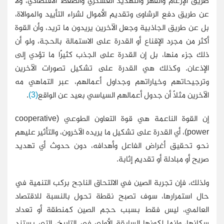
طريق الإرغام والقهر والتهديد العسكري والضغط الاقتصادي، ولا
عن طريق دفع الرشاوى وتقديم الأموال لشراء التأييد والموالاة،
بل عن طريق الجاذبية وجعل الآخرين يريدون ما تريد، وأن القوة
أكثر من مجرد الإقناع أو القدرة على الاستمالة بالحجة، ولو أن
ذلك جزء منها، بل إن القدرة على الجذب كثيرًا ما تؤدي إلى
الإذعان. وكذلك هي القدرة على تشكيل تصورات الآخرين
وترجيحاتهم وخياراتهم وجداول أعمالهم، عبر التماهي مه
الآخرين مثلًا أن جدول أعمالهم السياسي بعيد عن الواقع
(3)
.
إن القوة الناعمة هي قوة التعاون الطوعي (cooperative
power)، أي القدرة على تشكيل ما يريده الآخرون، والتأثير عليهم
نحو تحقيق أغراض الفاعل وأهدافه، دون حدوث أي تهديد
صريح أو مبادلة أو تقديم إثابة.
ولذلك، فإن تجربة الصين في الالتحاق الناجح بركب التنمية في
حال استمرارها، سوف تصبح نقطة تحول بالنسبة للاقتصاد
العالمي، ليس فقط بسبب حجم الصين كمنطقة أو تعداد
سكانها، وإنما لكونها السابقة الأولى في التاريخ، التي يستند