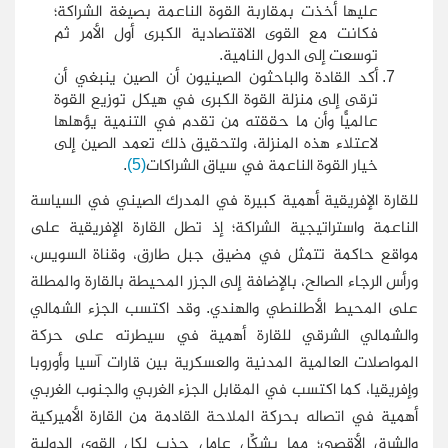
عليها أخذت بمقاربة القوة الناعمة بصيغة الشراكة؛
فكانت مع القوى الاقتصادية الكبرى أول الأمر ثم
توسعت إلى الدول النامية.
أكد القادة والباحثون الصينيون أن الصين ينبغي أن
ترقى إلى منزلة القوة الكبرى في هيكل توزيع القوة
عالميًّا وأن ما حققته من تقدم في التنمية يؤهلها
لاعتلاء هذه المنزلة، ولتحقيق ذلك تعمد الصين إلى
خيار القوة الناعمة في سياق الشراكات
(5)
.
للقارة الإفريقية أهمية كبيرة في المدرك الصيني في السياسة
الناعمة واستراتيجية الشراكة؛ إذ تطل القارة الإفريقية على
مواقع حاكمة تتمثل في مضيق جبل طارق، وقناة السويس،
ورأس الرجاء الصالح، بالإضافة إلى الجزر المحيطة بالقارة والمطلة
على المحيط الأطلنطي والهندي. وقد اكتسب الجزء الشمالي
والشمالي الشرقي للقارة أهمية في سيطرته على حركة
المواصلات العالمية المدنية والعسكرية بين قارات آسيا وأوروبا
وإفريقيا، كما اكتسب في المقابل الجزء الغربي والجنوب الغربي
أهمية في اتصاله بحركة الملاحة القادمة من القارة الأميركية
والشرق الأقصى؛ مما يشكِّل عامل جذب لكل القوى الدولية