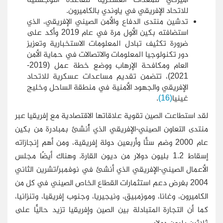
للاتحاد الإفريقي في ياوندي بالكاميرون.
تدشين منتدى الدفاع والأمن الصيني الإفريقي، الذي
استضافته بكين الأول مرة في عام 2019 وأكد على
ضرورة تكثيف تبادل المعلومات الاستخبارية وتعزيز
دور تكنولوجيا المعلومات والاتصالات في حماية الأمن
العام ومكافحة الإرهاب ووضع خطة عمل (2019-
2021)، تتضمن تقديم مساعدات عسكرية للاتحاد
الإفريقي والجهود الأمنية في منطقة الساحل وخليج
غينيا
(16)
.
لقد استطاعت الصين تقوية علاقاتها الاقتصادية مع إفريقيا عبر
منتدى التعاون الصيني-الإفريقي الذي أُنشئ بمبادرة من بكين
عام 2000 وضم ستًّا وأربعين دولة إفريقية، ومن أهم إنجازاته
إسقاط 1.2 بليون دولار من ديون القارة. وهناك أيضًا مجلس
الأعمال الصيني-الإفريقي الذي أنشئ في نوفمبر/تشرين الثاني
2004 بغرض دعم استثمارات القطاع الخاص الصيني في كل من
الكاميرون، وغانا، وموزمبيق، ونيجيريا، وجنوب إفريقيا، وتنزانيا،
كما أن التجارة المتبادلة بين الصين وإفريقيا تزيد حاليًّا على
ثلاثين بليون دولار
.