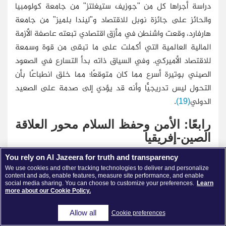
دراسة أجراها كل من "جوزيف ستيغلتز" من جامعة كولومبيا
والحائز على جائزة نوبل للاقتصاد و"ليندا بلميز" من جامعة
هارفارد، وقعت واشنطن في مأزق اقتصادي تبعته عاصفة الأزمة
المالية العالمية التي أكملت على ما تبقى من قوة وسمعة
للاقتصاد الأميركي. وفي السياق ذاته بدأ التسارع في الصعود
الصيني بوتيرة أسرع مما كان متوقعًا؛ مما خلق انطباعًا بأن
التحول ليس تدريجيًّا وأنه قد يؤدي إلى صدمة على الصعيد
الدولي
(19)
.
رابعًا: الأمن وحفظ السلام محور العلاقة
الصين-إفريقيا
تعتبر الصين اليوم الدولة الأولى في إفريقيا من حيث الأعداد
You rely on Al Jazeera for truth and transparency
We use cookies and other tracking technologies to deliver and personalize
الموفدة لقوة حفظ السلام تحت رعاية الأمم المتحدة، مختلفة
content and ads, enable features, measure site performance, and enable
بذلك عن الأعضاء الآخرين الدائمين في مجلس الأمن، وهذا لا
social media sharing. You can choose to customize your preferences.
Learn
more about our Cookie Policy.
يعني بالطبع وجود قواعد عسكرية دائمة للصين في لإفريقيا،
كما هي الحال بالنسبة لفرنسا مثلًا التي لها قواعد عسكرية
Allow all
Cookie preferences
رئيسة في ست دول إفريقية، ولا يجسد ذلك بالضرورة أطماعًا