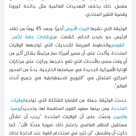
مفصل، ذلك بخلاف التهديدات العالمية مثل جائحة كورونا
وقضية التغير المناخي
.
الوثيقة التي نشرها
البيت الأبيض
أخيرًا، وبعد 45 يومًا من تقلد
الرئيس جو بايدن الحكم، كشفت عن
إرشادات عامة للأمن
القومي
والخطوط العريضة للتحديات التي تواجهها الولايات
المتحدة، وأكدت على أن مصير أميركا صار مرتبطًا بشكل أكبر من
أي وقت مضى بالأحداث التي تقع خارجها، وركزت على مرتكزات
الإدارة الأميركية الجديدة في سياستها الخارجية، بدءًا من المحور
المركزي المتمثل في "الترويج للديمقراطية في جميع أنحاء
العالم".
حددت الوثيقة جملة من القضايا الشائكة التي تواجه
الولايات
المتحدة
، ومن بينها صعود القوى المنافسة لها، وتحديدًا
روسيا
والصين
، ونصَّت على أن الولايات المتحدة "يجب أن تشكِّل
مستقبل النظام العالمي باعتبار ذلك ضرورة ملحَّة الآن". كما
ذكرت أن واشنطن "لن تترد في استخدام القوة عند الحاجة لذلك