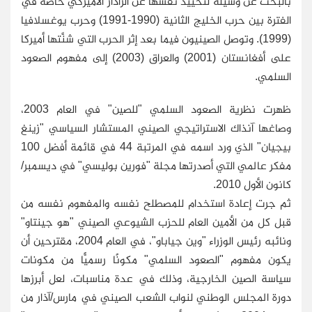
بالبحث عن وسيلة لتحييد نفسها عن الرادار الأميركي خاصة في
الفترة بين حرب الخليج الثانية (1990-1991) وحرب يوغسلافيا
(1999). وتوصل الصينيون فيما بعد إثر الحرب التي شنَّتها أميركا
على أفغانستان (2001) والعراق (2003) إلى مفهوم الصعود
السلمي
.
ظهرت نظرية الصعود السلمي "للصين" في العام 2003،
وصاغها آنذاك الاستراتيجي الصيني المستشار السياسي "زينغ
بيجيان" الذي ورد اسمه في المرتبة 44 في قائمة أفضل 100
مفكر عالمي التي أصدرتها مجلة "فورين بوليسي" في ديسمبر/
كانون الأول 2010
.
ثم جرت إعادة استخدام للمصطلح نفسه والمفهوم نفسه من
قبل كل من الأمين العام للحزب الشيوعي الصيني "هو جينتاو"
ونائبه رئيس الوزراء "وين جياباو"، في العام 2004، مقترحين أن
يكون مفهوم "الصعود السلمي" مكونًا رسميًّا من مكونات
سياسة الصين الخارجية، وذلك في عدة مناسبات، لعل أبرزها
دورة المجلس الوطني لنواب الشعب الصيني في مارس/آذار من