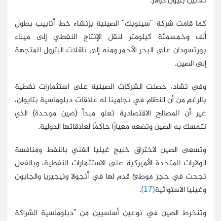
كما قامت شركة "سينوبك" الصينية بإنشاء خط أنابيب بطول
ألف وخمسمئة كيلومتر لنقل الإنتاج النفطي إلى ميناء
بورتسودان على البحر الأحمر ومنه إلى ناقلات البترول المتجهة
إلى الصين
.
وفي تشاد، حصلت الشركات الصينية على استثمارات نفطية
بالرغم من أن النظام في نجامينا له علاقات دبلوماسية بتايوان،
غير أن المصالح الاقتصادية تعلو مبدأ (صين موحدة) الذي
تتمسك به الصين وتضعه معيارًا حاكمًا لعلاقاتها الدولية
.
وتسعى الصين لاختراق خليج غينيا الغني بالنفط ومنافسة
الولايات المتحدة الأميركية على الاستثمارات النفطية، وبالفعل
نجحت في حجز موطئ قدم لها في أنجولا ونيجيريا والجابون
وغينيا الاستوائية
(17)
.
وتنخرط الصين في نوعين أساسيين من "دبلوماسية الشراكة