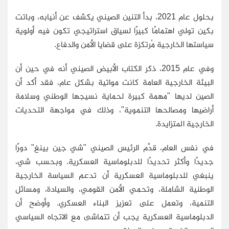
بحلول عام 2021، بدأ التنين الصيني يكشف عن أنيابه، وباتت
بكين تولي اهتمامًا كبيرًا لسياق استراتيجي تكون فيه أولوية
سياستها الخارجية مُرتكزة على قضايا الأمن والدفاع.
وفي عام 2015، ذكر الكتاب الأبيض الصيني أنه في حين أن
البيئة الخارجية العامة كانت مواتية بشكل عام، فقد أكد أن
الصين لديها "مهمة كبيرة لحماية نسيجها الوطني وسلامة
أراضيها ومصالحها التنموية"، وذلك في مواجهة التحديات
الخارجية المتزايدة.
في نفس العام، قدَّم الرئيس الصيني "شي جين بينغ" دورًا
جديدًا وأكثر تحديدًا للدبلوماسية العسكرية. وبحسب شي،
ينبغي للدبلوماسية العسكرية أن تدعم السياسة الخارجية
الوطنية الشاملة، وتحمي الأمن القومي، والسيادة، ومسائل
التنمية، وتعمل على تعزيز البناء العسكري. وأوضح أن
الدبلوماسية العسكرية يجب أن تتماشى مع الاتجاه السياسي