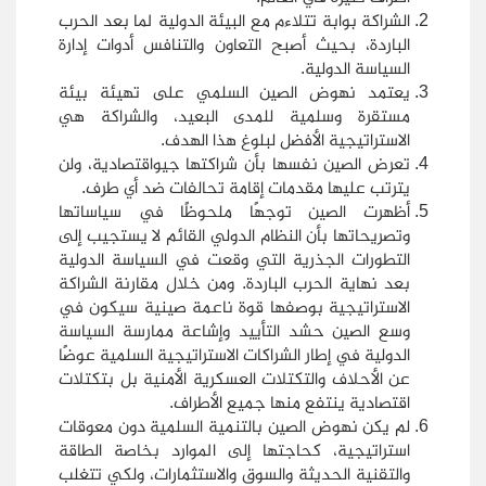
الشراكة بوابة تتلاءم مع البيئة الدولية لما بعد الحرب
الباردة، بحيث أصبح التعاون والتنافس أدوات إدارة
السياسة الدولية.
يعتمد نهوض الصين السلمي على تهيئة بيئة
مستقرة وسلمية للمدى البعيد، والشراكة هي
الاستراتيجية الأفضل لبلوغ هذا الهدف.
تعرض الصين نفسها بأن شراكتها جيواقتصادية، ولن
يترتب عليها مقدمات إقامة تحالفات ضد أي طرف.
أظهرت الصين توجهًا ملحوظًا في سياساتها
وتصريحاتها بأن النظام الدولي القائم لا يستجيب إلى
التطورات الجذرية التي وقعت في السياسة الدولية
بعد نهاية الحرب الباردة. ومن خلال مقارنة الشراكة
الاستراتيجية بوصفها قوة ناعمة صينية سيكون في
وسع الصين حشد التأييد وإشاعة ممارسة السياسة
الدولية في إطار الشراكات الاستراتيجية السلمية عوضًا
عن الأحلاف والتكتلات العسكرية الأمنية بل بتكتلات
اقتصادية ينتفع منها جميع الأطراف.
لم يكن نهوض الصين بالتنمية السلمية دون معوقات
استراتيجية، كحاجتها إلى الموارد بخاصة الطاقة
والتقنية الحديثة والسوق والاستثمارات، ولكي تتغلب