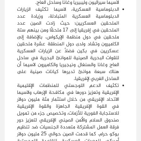
لاسيما سيراليون وليبيريا وغانا وساحل العاج.
الدبلوماسية العسكرية، لاسيما تكثيف الزيارات
الدبلوماسية العسكرية المتبادلة، وزيادة عدد
الملحقين العسكريين؛ حيث زادت الصين عدد
الملحقين في إفريقيا إلى 17 ملحقًا ومن بينهم ستة
ملحقين في دول منظمة الإيكواس، بالإضافة إلى
الكاميرون وتشاد ولدى دول المنطقة عشرة ملحقين
عسكريين في بكين فضلًا عن الزيارات العسكرية
للقوات البحرية الصينية للموانئ البحرية في ساحل
العاج وغانا والسنغال ونيجيريا والكاميرون لاسيما أن
هناك سبعة موانئ تديرها كيانات صينية على
الساحل الغربي لإفريقيا.
تكثيف الدعم اللوجستي للمنظمات الإقليمية
الإفريقية وتعزيز دورها في مكافحة الإرهاب ولاسيما
الاتحاد الإفريقي من خلال استثمار مئة مليون دولار
في القوة الإفريقية الجاهزة والقوة الإفريقية
للاستجابة الفورية للأزمات، وتخصيص جزء من تمويل
صندوق السلام والأمن الصيني الإفريقي لتعزيز دور
فرقة العمل المشتركة متعددة الجنسيات ضد تنظيم
بوكو حرام، كما قدمت الصين حوالي 25 مليون دولار
أميركي للمعدات العسكرية للقاعدة اللوجستية