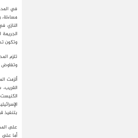
في المدى 
مساءلة، و
النازي في
الجريمة ا
وتكون تحت
تلزم المح
وتفاوض عل
ألزمت ال
القريب، س
الكنيست، 
الإسرائيل
بتنفيذ قر
على المدى
أما على ا