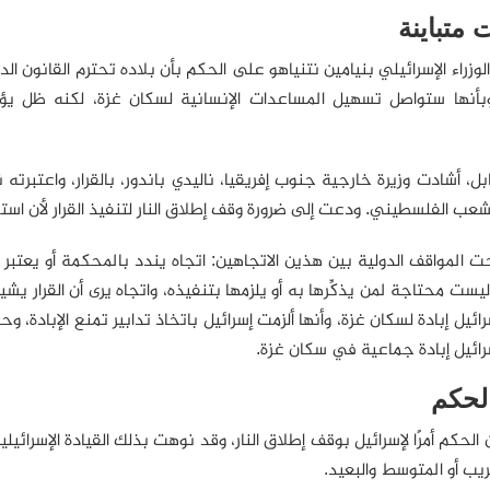
 متباينة
 الوزراء الإسرائيلي بنيامين نتنياهو على الحكم بأن بلاده تحترم القانون 
أنها ستواصل تسهيل المساعدات الإنسانية لسكان غزة، لكنه ظل يؤكد
ل، أشادت وزيرة خارجية جنوب إفريقيا، ناليدي باندور، بالقرار، واعتبرت
لشعب الفلسطيني. ودعت إلى ضرورة وقف إطلاق النار لتنفيذ القرار لأن استم
ت المواقف الدولية بين هذين الاتجاهين: اتجاه يندد بالمحكمة أو يعتبر ق
ليست محتاجة لمن يذكِّرها به أو يلزمها بتنفيذه، واتجاه يرى أن القرار ي
رائيل إبادة لسكان غزة، وأنها ألزمت إسرائيل باتخاذ تدابير تمنع الإبادة
رائيل إبادة جماعية في سكان غزة.
الحكم
الحكم أمرًا لإسرائيل بوقف إطلاق النار، وقد نوهت بذلك القيادة الإسرائ
ريب أو المتوسط والبعيد.