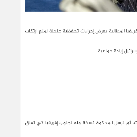
ناير/كانون الثاني 2024، في دعوى جنوب إفريقيا المطالبة بفرض إجراءات تحفظية عاجلة لمنع ارتكاب
رات، ثم ترسل المحكمة نسخة منه لجنوب إفريقيا كي تعلق