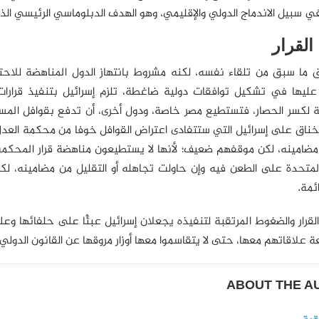
 سبيل الاندماج الدولي والإقليمي، وهو الهدف الدبلوماسي الرئيسي الذ
لقرار
 ما سبق من تلقاء نفسه، لكنه مشروط بانتهاز الدول المناهضة للاحتلا
عليها في تشكيل توافقات دولية ضاغطة، تلزم إسرائيل بتنفيذ قرارات ا
ة لكسر الحصار، فتستطيع مصر خاصة، ودول أخرى، أن تدفع بقوافل المسا
ناق على إسرائيل التي ستتفادى اعتراض القوافل خوفا من محكمة العدل ا
 مضامينه، لكن موقفهم ضعيف؛ لأنها لا يستطيعون مناهضة قرار المحكمة علنً
 المتحدة على الطعن فيه وإن حاولت تجاهله أو التقليل من مضامينه، ل
ئمة.
لقرار والضغوط المرتقبة لتنفيذه يجعلان إسرائيل عبئًا على حلفائها وع
ة علاقاتهم معها، حتى لا يتقاسموا معها أوزار مروقها عن القانون الدولي.
ABOUT THE A