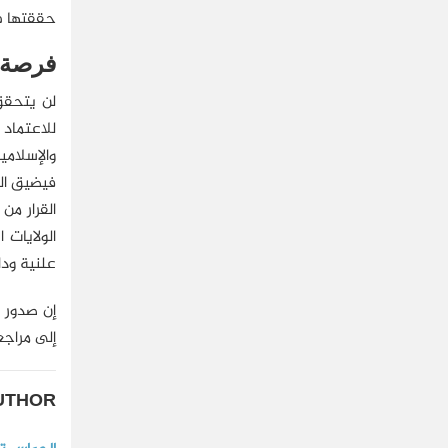
حققتها في
فرصة ا
لن يتحقق
للاعتماد 
والإسلامي
فيضيق الخ
القرار من
الولايات
علنية ودا
إن صدور ا
إلى مراجع
UTHOR