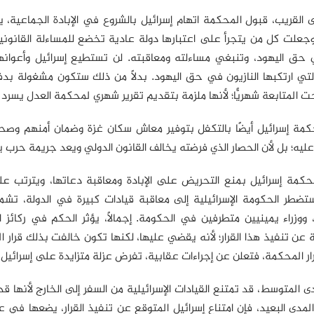
القريب، قبول المحكمة اتهام إسرائيل بالشروع في الإبادة الجماعية، 
جعلت كل من يتجرأ على اعتبارها دولة عادية تخضع للمساءلة القانونية م
 حق اليهود، وتنبغي مساءلته ومعاقبته. لن تستطيع إسرائيل وأعوانها 
لتي ارتكبها النازيون في حق اليهود. بدلًا من ذلك ستكون مشغولة بدفع 
 المتابعة شهريًّا؛ لأنها ملزمة بتقديم تقرير شهري لمحكمة العدل يسرد ال
كمة إسرائيل أيضًا بالتكفل بتوفير معاش سكان غزة وضمان أمنهم وصحتهم،
يه؛ بل لأن الحصار الذي فرضته يخالف القانون الدولي ويعد جريمة حرب يع
محكمة إسرائيل بمنع التحريض على الإبادة ومعاقبة دعاتها، ويترتب ع
تضطر الحكومة الإسرائيلية إلى معاقبة قيادات كبيرة في الدولة، تشمل
ووزراء يمينيين متطرفين في الحكومة. إجمالًا، يؤثر الحكم في ركائز ا
ية عن تنفيذ هذا القرار؛ لأنه يقضي عليها، لكنها تكون خالفت بذلك قرا
ار المحكمة، فتعلن عن إجراءات عقابية، تفرض عزلة متزايدة على إسرائيل.
 المتوسط، قد تمتنع القيادات الإسرائيلية من السفر إلى الخارج لأنها ق
لمدى البعيد، فإن امتناع إسرائيل المتوقع عن تنفيذ القرار، يضعها في ع