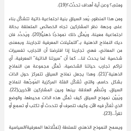
ومتى؟ وعن أية أهداف تحدَّث؟(19).
ومن هذا المنظور، يُعد السياق بنية اجتماعية ذاتية تتشكَّل بناء
على وجهة نظر المشاركين تجاه الخصائص المتعلقة بحالة
اجتماعية معينة، ويُمثِّل ذلك نموذجًا ذهنيًّا(20). ويُحدِّد فان
ديك النماذج الذهنية بـ"التمثيلات المعرفية لتجاربنا. وبمعنى
من المعاني، فهي تجاربنا إذا افترضنا أن التجارب تفسيرات
شخصية لما يحدث لنا... كما أن "سيرتنا الذاتية" المعرفية، أي
تراكم تجارب حياتنا الشخصية، تُمثِّل مجموعة من النماذج
الذهنية"(21). وهذا يجعل نماذج السياق تتمركز حول الذات
بشكل حاسم، والتي تُشكِّل الفئة المركزية المُوجِّهة لنماذج
السياق، وتُنظِّم العلاقة بينها وبين المشاركين الآخرين(22).
ويُبيِّن نموذج السياق كيف تُمثِّل هذه الذات محيطها، والوضع
الذي تُفكِّر فيه الآن، وكيف تتصرف أو تتحدث أو تكتب أو تسمع أو
تقرأ...(23).
ويسمح النموذج الذهني للسلطة (تمثُّلاتها المعرفية/السياسية