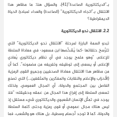
بـ"الديكتاتورية الصاعدة"(41). والسؤال هنا: ما مظاهر هذا
الانتقال بـ"اتجاه الديكتاتورية" (الصاعدة) والعداء لمبادئ الحياة
الديمقراطية؟
2.2. الانتقال نحو الديكتاتورية
تبدو السمة البارزة لمرحلة "الانتقال نحو الديكتاتورية" التي
تترَّسخ حلقاتها -كما يُشخِّصها ابن مسعود- في معاداة السلطة
للإعلام، "وهو ملمح يوجد في أي نظام ديكتاتوري يُعادي
الإعلام، أو يسعى إلى توظيفه وتفريغه من مضمونه". كما أن
من مظاهر هذا الانتقال معاداة الصحفيين وجميع القوى الرمزية
(الأحزاب والإعلام والنقابات والمفكرين والمثقفين...) التي تصنع
الفاصل بين المجتمع والدولة، أي المجال العمومي. ولذلك
تسعى السلطة إلى إفراغ هذا المجال من عمقه وحقيقته؛ "فلا
يوجد في تمثُّل الإنسان الشعبوي والديكتاتوري شيء مستقل؛ إذ
ليس هناك مجال عمومي أو قوى رمزية وحتى كلمة السلطة
والدولة، كما لا توجد أجسام وسطية، بل هناك هو والشعب، فما