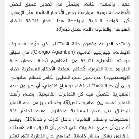
معين. والمعنى الثاني، ويتمثَّل في تعديل عميق لبعض
الأنظمة القانونية لمواجهة بعض الأخطار الدائمة، مثل الإرهاب،
لأن القواعد السارية لمواجهة هذا الخطر كاشفة للنظام
السياسي والقانوني الذي تعمل فيه(8).
وتعتمد الدراسة مفهوم حالة الاستثناء الذي حرَّره الفيلسوف
الإيطالي، جيورجيو أغامبين (
Giorgio Agamben
)، في سياق
دراسته التأصيلية لشبكة من المفاهيم (حالة الحصار، حالة
الطوارئ، حالة الضرورة، الأحكام العرفية، الأحكام العسكرية، نظام
الإيوستيتيوم) التي تحيل على التعليق الكامل للنظام القانوني.
ويرى أن حالة الاستثناء فضاء ذو فراغ قانوني، أي حيز من عدم
المعيارية تتعطَّل فيه كل التمايزات القانونية، وعلى رأسها
التمايز نفسه بين العام والخاص(9)، وكذلك حيز من عدم التمايز
المطلق بين عدم المعيارية والقانون، وفيه تُحاصَر فئة
المخلوقات والنظام القانوني داخل كارثة واحدة(10). ويعتبر
أغامبين أن جميع النظريات التي تحاول أن تُلحِق حالة الاستثناء
بالقانون بشكل مباشر خاطئة، كما هي حال النظرية التي تعتبر