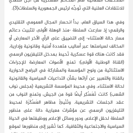
للانتقادات العلنية التي تُوجَّه لرئيس الجمهورية والسلطات(3).
وفي هذا السياق العام، بدأ انحسار المجال العمومي التقليدي
والرقمي؛ إذ سارعت السلطة -منذ الوهلة الأولى لتثبيت دعائم
مسار حالة الاستثناء- إلى التضييق على الرأي الآخر المعارض أو
المخالف لسياستها عبر أساليب متعددة أمنية وقانونية وإدارية.
فقد كانت هناك قوة عسكرية تُحيط بمدخل التليفزيون الرسمي
(القناة الوطنية الأولى)؛ تمنع الأصوات المعارضة للإجراءات
الاستثنائية من ولوج المؤسسة والمشاركة في البرامج الحوارية
بالقناة والتعبير عن آرائها بشأن التداعيات السياسية والقانونية
لحالة الاستثناء. وفي محيط المؤسسة التشريعية (مجلس نواب
الشعب) كانت تُعَسْكِر أيضًا قوة من الجيش، وتمنع النواب من
عقد الجلسات التشريعية. وتُنْبِئُ مظاهر العَسْكَرَة لمحيط
التليفزيون الرسمي عن مؤشرات معيارية دالة على منظور
السلطة لحقل الإعلام، ودور وسائل الإعلام ووظيفتها في الحياة
السياسية والاجتماعية والثقافية. كما تُشير إلى منظورها لموقع