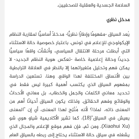
السلامة الجسدية والعقلية للصحفيين.
مدخل نظري
يُعد السياق -مفهومًا وإطارًا نظريًّا- مدخلًا أساسيًّا لمقاربة النظام
الإيكولوجي للإعلام في تونس، باعتبار خصوصية حالة الاستثناء
التي أبطلت مرحلة الانتقال السياسي، وأنشأت واقعًا سياسيًّا
جديدًا وحالة إعلامية خاصة -تعكس هوية النظام الجديد- لا
يمكن فهم وتحليل متغيراتهما إلا بالنظر في العلاقة الترابطية
بين الأنساق المختلفة لهذا الواقع. وهنا، تستعين الدراسة
بمفهوم السياق الذي يكتسب أهمية كبيرة ليس فقط في
تحديد معاني الكلمات والجمل والخطاب، بل معاني الأحداث
والوقائع وفهم الحقائق. ولذلك يكون السياق أحيانًا أهم من
المعنى ذاته، لماذا؟ لأنه مُنْتِج لهذا المعنى، أي إن "المعنى
يعيش في السياق"(18)، كما تشير الأكاديمية شياو هوي شو
(
Xiaohui Xu
). ومن ثم، فإن فهم موقع الإعلام والمجال الذي
يشغله في سياق حالة الاستثناء يحتاج إلى ربطه بالسياق العام