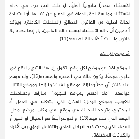
الاستثناء مصدرًا قانونيًّا أصليًّا، أو تلك التي ترى في حالة
الاستثناء ممارسة لحق الدولة في الدفاع عن نفسها، أو استعادة
لحالة أصلية من القانون المطلق (السلطات الكاملة). ويؤكد
أغامبين أن حالة الاستثناء ليست حالة للقانون، بل إنها فضاء بلا
قانون وليست أيضًا حالة الطبيعة(11).
2. موقع الإعلام
الموقع لغة هو موضع لكل واقع، تقول: إن هذا الشيء ليقع في
قلبي موقعًا، يكون ذلك في المسرة والمساءة(12)، وله موقع
عند فلان، أي حظٌّ ومنزلة، ومواقع الغيث: منازلها، ومواقع القتال:
مواضعه، "فلا أقسم بمواقع النجوم": منازلها ومساقطها
للغروب. وموقع الرجل: المكان الذي يشغله في العمل أو
المجتمع، وتوجد المدينة في موقع: في مكان، موضع، محل،
الجهة التي تقع فيها(13). والموقع أيضًا هو المجال أو الحيز أو
الفضاء الذي يحدث فيه التبادل المادي والتفاعل الرمزي بين الأفراد
والكيانات المختلفة.