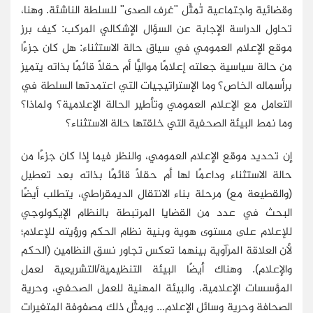
وقضائية واجتماعية تُمثِّل "غرف الصدى" للسلطة الناشئة. وهنا،
تحاول الدراسة الإجابة عن السؤال الإشكالي المركب: كيف برز
موقع الإعلام العمومي في سياق حالة الاستثناء: هل كان جزءًا
من حالة سياسية جعلته إعلامًا مواليًّا أم حقلًا قائمًا بذاته يتميز
برأسماله الخاص؟ وما الإستراتيجيات التي اعتمدتها السلطة في
التعامل مع الإعلام العمومي وتأطير الحالة الإعلامية؟ ولماذا؟
وما نمط البيئة الصحفية التي خلقتها حالة الاستثناء؟
إن تحديد موقع الإعلام العمومي، والنظر فيما إذا كان جزءًا من
حالة الاستثناء وداعمًا لها أم حقلًا قائمًا بذاته بعد تعطيل
(والقطيعة مع) مرحلة بناء الانتقال الديمقراطي، يتطلب أيضًا
البحث في عدد من القضايا المرتبطة بالنظام الإيكولوجي
للإعلام على مستوى هوية وبنية نظام الحكم ورؤيته للإعلام؛
لأن العلاقة المرآوية بينهما تعكس تجاور نسق النظامين (الحكم
والإعلام). وهناك أيضًا البيئة التنظيمية/التشريعية لعمل
المؤسسات الإعلامية، والبيئة المهنية للعمل الصحفي، وحرية
الصحافة وحرية وسائل الإعلام... ويمثِّل ذلك مصفوفة المتغيرات