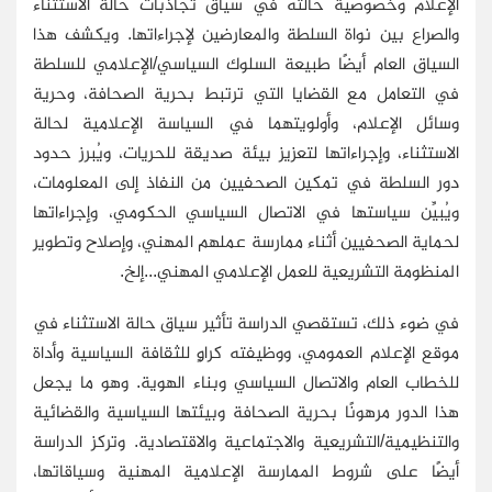
الإعلام وخصوصية حالته في سياق تجاذبات حالة الاستثناء
والصراع بين نواة السلطة والمعارضين لإجراءاتها. ويكشف هذا
السياق العام أيضًا طبيعة السلوك السياسي/الإعلامي للسلطة
في التعامل مع القضايا التي ترتبط بحرية الصحافة، وحرية
وسائل الإعلام، وأولويتهما في السياسة الإعلامية لحالة
الاستثناء، وإجراءاتها لتعزيز بيئة صديقة للحريات، ويُبرز حدود
دور السلطة في تمكين الصحفيين من النفاذ إلى المعلومات،
ويُبيِّن سياستها في الاتصال السياسي الحكومي، وإجراءاتها
لحماية الصحفيين أثناء ممارسة عملهم المهني، وإصلاح وتطوير
المنظومة التشريعية للعمل الإعلامي المهني...إلخ.
في ضوء ذلك، تستقصي الدراسة تأثير سياق حالة الاستثناء في
موقع الإعلام العمومي، ووظيفته كراوٍ للثقافة السياسية وأداة
للخطاب العام والاتصال السياسي وبناء الهوية. وهو ما يجعل
هذا الدور مرهونًا بحرية الصحافة وبيئتها السياسية والقضائية
والتنظيمية/التشريعية والاجتماعية والاقتصادية. وتركز الدراسة
أيضًا على شروط الممارسة الإعلامية المهنية وسياقاتها،