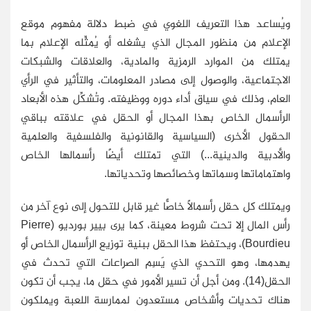
ويُساعد هذا التعريف اللغوي في ضبط دلالة مفهوم موقع
الإعلام من منظور المجال الذي يشغله أو يُمثِّله الإعلام بما
يمتلك من الموارد الرمزية والمادية، والعلاقات والشبكات
الاجتماعية، والوصول إلى مصادر المعلومات، والتأثير في الرأي
العام، وذلك في سياق أداء دوره ووظيفته. وتُشكِّل هذه الأبعاد
الرأسمال الخاص بهذا المجال أو الحقل في علاقته بباقي
الحقول الأخرى (السياسية والقانونية والفلسفية والعلمية
والأدبية والدينية...) التي تمتلك أيضًا رأسمالها الخاص
واهتماماتها وسماتها وخصائصها وتحدياتها.
ويمتلك كل حقل رأسمالًا خاصًّا غير قابل للتحول إلى نوع آخر من
رأس المال إلا تحت شروط معينة، كما يرى بيير بورديو (
Pierre
Bourdieu
)، ويحتفظ هذا الحقل ببنية توزيع الرأسمال الخاص أو
يهدمها، وهو التحدي الذي يَسِم الصراعات التي تحدث في
الحقل(14). ومن أجل أن تسير الأمور في حقل ما، يجب أن تكون
هناك تحديات وأشخاص مستعدون لممارسة اللعبة ويملكون