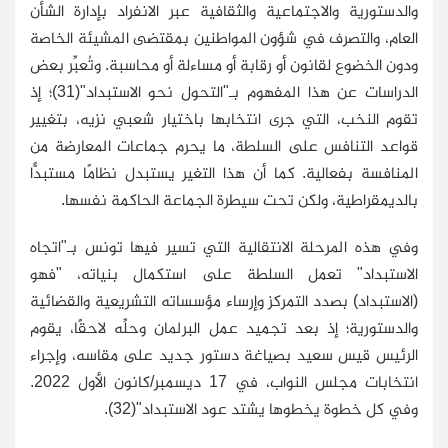
والدستورية والاجتماعية والثقافية عبر الانفراد بإدارة الشأن
العام، والتصرف في شؤون المواطنين بمقتضى المشيئة الخاصة
ودون الخضوع لقانون أو رقابة أو مساءلة أو محاسبة. وتُعبِّر بعض
الدراسات عن هذا المفهوم بـ"التحول نحو الاستبداد"(31)؛ إذ
تقوم النخب، التي جرى انتخابها باختيار شعبي نزيه، بتغيير
قواعد التنافس على السلطة، ما يحرم جماعات المعارضة من
المنافسة بفعالية. كما أن هذا التغير يستبدل نظامًا مستبدًّا
بالديمقراطية، ولكن تحت سيطرة الجماعة الحاكمة نفسها.
وفي هذه المرحلة الانتقالية التي تسير فيها تونس بـ"اتجاه
الاستبداد" تعمل السلطة على استكمال بنياته، "فهو
(الاستبداد) بصدد التمركز وإرساء مؤسساته التشريعية والقضائية
والدستورية؛ إذ بعد تجميد عمل البرلمان وحلِّه لاحقًا، يقوم
الرئيس قيس سعيد بصياغة دستور جديد على مقاسه، وإجراء
انتخابات مجلس النواب، في 17 ديسمبر/كانون الأول 2022.
وفي كل خطوة يخطوها يشتد عود الاستبداد"(32).