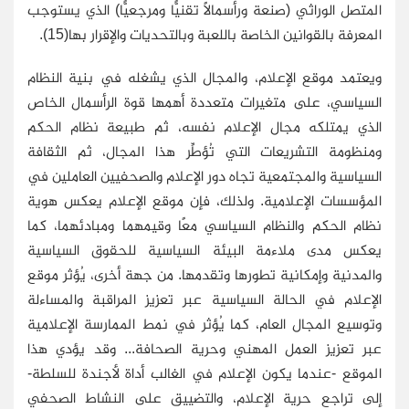
المتصل الوراثي (صنعة ورأسمالًا تقنيًّا ومرجعيًّا) الذي يستوجب
المعرفة بالقوانين الخاصة باللعبة وبالتحديات والإقرار بها(15).
ويعتمد موقع الإعلام، والمجال الذي يشغله في بنية النظام
السياسي، على متغيرات متعددة أهمها قوة الرأسمال الخاص
الذي يمتلكه مجال الإعلام نفسه، ثم طبيعة نظام الحكم
ومنظومة التشريعات التي تُؤطِّر هذا المجال، ثم الثقافة
السياسية والمجتمعية تجاه دور الإعلام والصحفيين العاملين في
المؤسسات الإعلامية. ولذلك، فإن موقع الإعلام يعكس هوية
نظام الحكم والنظام السياسي معًا وقيمهما ومبادئهما، كما
يعكس مدى ملاءمة البيئة السياسية للحقوق السياسية
والمدنية وإمكانية تطورها وتقدمها. من جهة أخرى، يُؤثر موقع
الإعلام في الحالة السياسية عبر تعزيز المراقبة والمساءلة
وتوسيع المجال العام، كما يُؤثر في نمط الممارسة الإعلامية
عبر تعزيز العمل المهني وحرية الصحافة... وقد يؤدي هذا
الموقع -عندما يكون الإعلام في الغالب أداة لأجندة للسلطة-
إلى تراجع حرية الإعلام، والتضييق على النشاط الصحفي