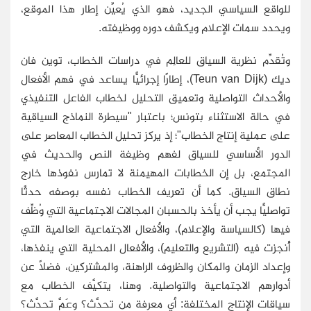
للواقع السياسي الجديد، فهو الذي يُعيِّن إطار هذا الموقع،
ويحدد سمات الإعلام ويكشف دوره ووظيفته.
وتُقدِّم نظرية السياق للعالِم في دراسات الخطاب، توين فان
ديك (
Teun van Dijk
)، إطارًا إجرائيًّا يساعد في فهم الأفعال
والأحداث التواصلية وتعميق التحليل لخطاب الفاعل التنفيذي
في حالة الاستثناء بتونس؛ باعتبار "سيطرة النماذج السياقية
على عملية إنتاج الخطاب"؛ إذ يركز تحليل الخطاب المعاصر على
الدور الأساسي للسياق لفهم وظيفة النص والحديث في
المجتمع، بل إن الخطابات المهيمنة لا تمارس نفوذها خارج
نطاق السياق. كما أن تعريف الخطاب نفسه بوصفه حدثًا
تواصليًّا يجب أن يأخذ بالحسبان المجالات الاجتماعية التي وُظِّف
فيها (كالسياسة والإعلام)، والأفعال الاجتماعية العالمية التي
أُنجزت فيه (التشريع والتعليم)، والأفعال المحلية التي ينفذها،
وإعداد الزمان والمكان والظروف الراهنة، والمشتركين، فضلًا عن
أدوارهم الاجتماعية والتواصلية. وهنا، يتكيَّف الخطاب مع
سياقات الإنتاج المختلفة: أي معرفة من تحدَّث؟ وعَمَّ تحدَّث؟