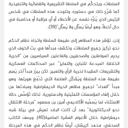
السلطات، ويتحكَّم في السلطة التشريعية والقضائية والتنفيذية
كما شرَّع ذلك في دستوره. وتتوحد هذه السلطات في شخص
الرئيس الذي يُنزِّه نفسه عن الأخطاء أو أي مراقبة أو محاسبة في
حال أخطأ، وهو أيضًا يَسْأَل ولا يُسْأَل"(39).
إذن، تؤشر هذه المظاهر إلى طبيعة السلطة واتجاه نظام الحكم
نحو تركيز جميع السلطات، وتكشف مبدأها في بث الخوف الذي
يحرم المواطنين والصحفيين والفاعلين السياسيين من "الحرية
الخلاقة المبدعة للتباين والتمايز" عبر المحاكمات العسكرية
والتشريعات المقيدة لحرية الرأي والتعبير. لكن يبرُز مبدأ آخر يَسِم
طبيعة هذه السلطة ويُشكِّل العلامة التي تَدْمَغ هويتها، وهو
مبدأ "العداء" لجميع مظاهر الحياة الديمقراطية ومبادئها من
خلال إلغاء المؤسسات التمثيلية والدستورية. لذلك تُؤسِّس حالة
الاستثناء لما يُسمِّيه الأكاديمي أمين بن مسعود "مرحلة الانتقال
نحو الديكتاتورية" بعد أن كانت البلاد تعيش في بيئة شبه
ديمقراطية خلال الأعوام العشرة الماضية(40). ويصف الكاتب
الصحفي، محمد كريشان، أيضًا نظام الحكم في هذه المرحلة