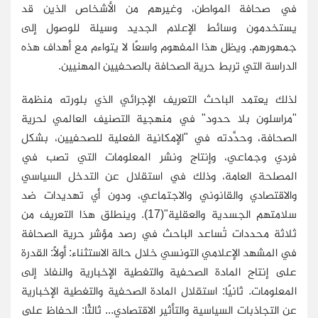
في صحافة المواطن، وغيرهم من الأشخاص الذين قد
يستخدمون وسائط الإعلام الجديد وسيلة للوصول إلى
جمهورهم. ويظل هذا المفهوم واسعًا لا يتواءم مع أهداف هذه
الدراسة التي تربط حرية الصحافة بالصحفيين المهنيين.
لذلك يعتمد الباحث التعريف الإجرائي الذي بلورته منظمة
"مراسلون بلا حدود" في منهجية التصنيف العالمي لحرية
الصحافة، وحدَّدته في "الإمكانية الفعلية للصحفيين، بشكل
فردي وجماعي، وإنتاج ونشر المعلومات التي تصب في
المصلحة العامة، وذلك في استقلال عن التدخل السياسي
والاقتصادي والقانوني والاجتماعي، ودون أي تهديدات ضد
سلامتهم الجسدية والعقلية"(17). وينطلق هذا التعريف من
ثلاثة محددات تُساعد الباحث في رصد مؤشر حرية الصحافة
في المشهد الإعلامي التونسي خلال حالة الاستثناء: أولًا: القدرة
على إنتاج المادة الصحفية والتغطية الإخبارية والنفاذ إلى
المعلومات. ثانيًا: استقلال المادة الصحفية والتغطية الإخبارية
عن التجاذبات السياسية والتأثير الاقتصادي... ثالثًا: الحفاظ على