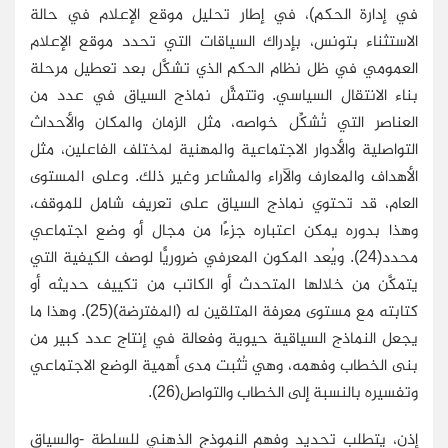
في إدارة الحكم)، في إطار تحليل موقع الإعلام في حالة
الاستثناء بتونس، بإدراك السياقات التي تحدد موقع الإعلام
العمومي في ظل نظام الحكم الذي تشكَّل بعد تعطيل مرحلة
بناء الانتقال السياسي. وتتمثَّل نماذج السياق في عدد من
العناصر التي تُشكِّل خواصه، مثل الزمان والمكان والأحداث
التواصلية والأدوار الاجتماعية والمهنية لمختلف الفاعلين، مثل
الأهداف والمعارف والآراء والمشاعر وغير ذلك. وعلى المستوى
العام، قد تحتوي نماذج السياق على تعريف شامل للموقف،
وهذا بدوره يمكن اعتباره جزءًا من مجال أو وضع اجتماعي
محدد(24). ويُعد المكون المعرفي ضروريًّا لوصف الكيفية التي
يتمكَّن من خلالها المتحدث أو الكاتب من تكييف حديثه أو
كتابته مع مستوى معرفة المتلقين له (المفترضة)(25). وهذا ما
يجعل النماذج السياقية حيوية وفعالة في إنتاج عدد كبير من
بنى الخطاب وفهمه، وهي تُثبت مدى أهمية الوضع الاجتماعي
وتفسيره بالنسبة إلى الخطاب والتواصل(26).
إذن، يتطلب تحديد وفهم النموذج الذهني للسلطة -والسياق