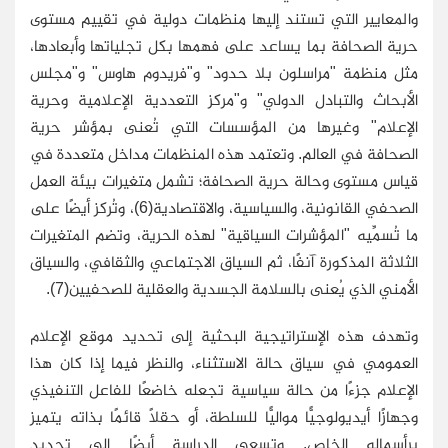
والمعايير التي تستند إليها منظمات دولية في تقييم مستوى
حرية الصحافة بما يساعد على فهمها بكل تجلياتها وأبعادها،
مثل منظمة "مراسلون بلا حدود" و"فريدوم هاوس" و"مجلس
الأبحاث والتبادل الدولي" و"مركز التعددية الإعلامية وحرية
الإعلام" وغيرها من المؤسسات التي تُعنى بمؤشر حرية
الصحافة في العالم. وتعتمد هذه المنظمات مداخل متعددة في
قياس مستوى وحالة حرية الصحافة؛ تشمل متغيرات بيئة العمل
الصحفي القانونية، والسياسية، والاقتصادية(6)، وتُركز أيضًا على
ما تُسمِّيه "المؤشرات السياقية" لهذه الحرية، وتضم المتغيرات
الثلاثة المذكورة آنفًا، ثم السياق الاجتماعي والثقافي، والسياق
الأمني الذي يُعنى بالسلامة الجسدية والعقلية للصحفيين(7).
وتهدف هذه الإستراتيجية البحثية إلى تحديد موقع الإعلام
العمومي في سياق حالة الاستثناء، والنظر فيما إذا كان هذا
الإعلام جزءًا من حالة سياسية تجعله خاضعًا للفاعل التنفيذي
وجهازًا أيديولوجيًّا مواليًّا للسلطة، أو حقلًا قائمًا بذاته يتميز
برأسماله الخاص. وتسعى الدراسة أيضًا إلى تحديد