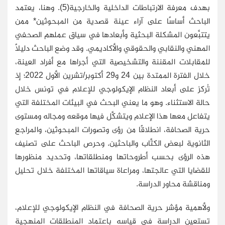
بهدف معرفة الارتباطات الداخلية والخارجية(5). وهنا، يعتمد
الباحث أساسًا على آراء عينة قصدية من المبحوثين* ممن
يتتبَّعون المشكلة البحثية وأبعادها في سياق عملهم الصحفي
المهني والنقابي والحقوقي والأكاديمي. وقد وضع الباحث دليلًا
للمقابلات المقننة والتشخيصية التي أجراها مع أفراد العينة،
خلال الفترة الممتدة بين 24 و29 أكتوبر/تشرين الأول 2022؛ إذ
تُركز على أبعاد النظام الإيكولوجي للإعلام في تونس خلال
حالة الاستثناء. وهو ما يعني البحث في البيئات المختلفة التي
يتفاعل معها هذا الإعلام ويتشكَّل فيها موقعه ومجاله ومستوى
حرية الصحافة، انطلاقًا من رؤى وتصورات المبحوثين، والمراجع
الثانوية لبعض الكتَّاب والباحثين. وحرص الباحث على تصنيف
هذه الرؤى بحسب أطروحاتها ومنطلقاتها، وتحديد منظورها
للقضايا التي عالجتها، ومراعاة سياقاتها المختلفة خلال تحليل
ومناقشة محاور الدراسة.
ولأهمية مؤشر حرية الصحافة في النظام الإيكولوجي للإعلام،
تستعين الدراسة في قياسه باعتماد المنطلقات المنهجية