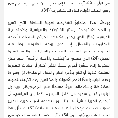
في الرأي خائنًا، "وهذا يعيدنا إلى تجربة ابن علي... ويُسهِم في
وضع اللبنات الأولى لبناء الديكتاتورية"(34).
ويُعضِّد هذا المنظورُ تشخيصَه لهوية السلطة، التي تسير
بـ"اتجاه الاستبداد"، بالآثار القانونية والسياسية والاجتماعية
للمرسوم (54)، الذي يخصُّ مكافحة الجرائم المتصلة بأنظمة
المعلومات والاتصال؛ إذ تقوم روحه القانونية وفلسفته
التشريعية على العقوبة السجنية والغرامات المالية، لاسيما
الفصل (24) الذي يتعلق بـ"الإشاعة والأخبار الزائفة". فقد تصل
العقوبة إلى عشرة أعوام سجنًا لنشر أخبار أو بيانات تعتبرها
السلطة كاذبة أو تضر بالأمن العام والدفاع الوطني(35). وهو ما
يفتح الباب واسعًا لقمع الأصوات والمخالفين بعد تكييف فصوله
الفضفاضة واستعمالها سيفًا مسلطًا على الجميع(36). ويحاول
الرئيس قيس سعيد من خلال المرسوم، كما يرى العياشي، أن
"يقضِم الحريات شيئًا فشيئًا... ويستخدمه لضرب حرية التعبير
وضرب خصومه وإدخال الرعب وتعزيز سلطته"(37). ويمثِّل هذا
البعد القانوني (المرسوم 54) مرآة عاكسة لفلسفة الحكم في