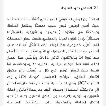
2.1. الانتقال نحو الاستبداد
انطلاقًا من الواقع السياسي الجديد الذي أنشأته حالة الاستثناء؛
حيث أصبح الرئيس قيس سعيد ممسكًا بمفاصل السلطة
ومتحكمًا في مراكزها (التنفيذية والتشريعية والقضائية)
ومستأثرًا بإدارة شؤون الدولة والمجتمع، ظهرت بعض المحددات
التي تُعيِّن خصوصية هذا الواقع الذي تتشكَّل أنساقه على
أنقاض مرحلة الانتقال الديمقراطي التي استمرت عشرة أعوام
بعد ثورة 14 يناير/كانون الثاني 2011. ويُؤسِّس هذا المسار
(حالة الاستثناء) لمرحلة سياسية انتقالية مغايرة ومناقضة لما
قبلها؛ حيث تعيش تونس في ظل ما يُسمِّيه وزير حقوق
الإنسان السابق، العياشي الهمامي، "مرحلة الانتقال إلى
الاستبداد"(30). وهي لحظة سياسية تتسم فيها طبيعة الحكم
(أي من يتقلَّد السلطة؟) ومبدؤه (كيف يمارسها؟) بالنزوع (حالة
شعورية وسلوكية واعية تسوق الفاعل لتحقيق رغبة ما) نحو
احتكار السلطة والاستحواذ على المؤسسات السياسية