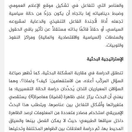
والعناصر التي تتفاعل في تشكيل موقع الإعلام العمومي
وضبط دينامياته إما باتجاه أن يكون جزءًا من حالة سياسية
تجعله أداة لأجندة الفاعل التنفيذي والدعاية لمشروعه
السياسي، أو حقلًا قائمًا بذاته مستقلًّا عن تأثير باقي الحقول
والسلطات (السياسية والاقتصادية والمالية) ومراكز النفوذ
واللوبيات.
الإستراتيجية البحثية
تنطلق الدراسة في مقاربة المشكلة البحثية، كما تُظهِر صياغة
السؤال المركَّب أعلاه، من الاستفهامين: كيف؟ ولماذا؟، وهما
السؤالان المعياريان اللذان يُحدِّدان دراسة الحالة التفسيرية؛ ما
يعني أن البحث يركز على ظاهرة (قضية) معاصرة(4)؛ يستقصي
متغيراتها وأشكال التفاعل بين عناصرها. ويتطلب هذا البحث
الإمبريقي استخدام مصادر متعددة من المعلومات لرصد الظاهرة
داخل سياقها الطبيعي؛ حيث لا يمكن الفصل بينها والسياق
المحيط بها، ثم دراسة العلاقات بين الظواهر المختلفة وتحليلها