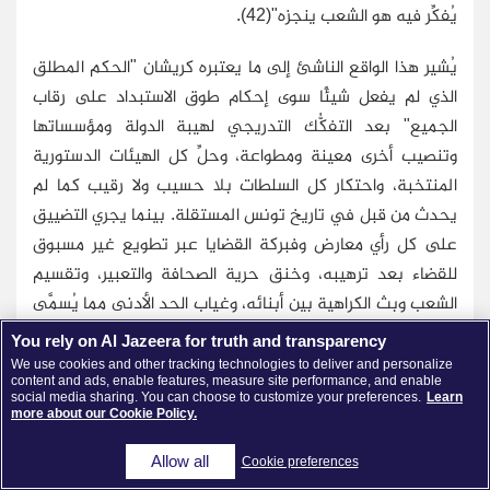
يُفكِّر فيه هو الشعب ينجزه"(42).
يُشير هذا الواقع الناشئ إلى ما يعتبره كريشان "الحكم المطلق
الذي لم يفعل شيئًا سوى إحكام طوق الاستبداد على رقاب
الجميع" بعد التفكُّك التدريجي لهيبة الدولة ومؤسساتها
وتنصيب أخرى معينة ومطواعة، وحلِّ كل الهيئات الدستورية
المنتخبة، واحتكار كل السلطات بلا حسيب ولا رقيب كما لم
يحدث من قبل في تاريخ تونس المستقلة. بينما يجري التضييق
على كل رأي معارض وفبركة القضايا عبر تطويع غير مسبوق
للقضاء بعد ترهيبه، وخنق حرية الصحافة والتعبير، وتقسيم
الشعب وبث الكراهية بين أبنائه، وغياب الحد الأدنى مما يُسمَّى
"عقل الدولة" حتى لدى مؤسساتها العسكرية والأمنية(43).
You rely on Al Jazeera for truth and transparency
We use cookies and other tracking technologies to deliver and personalize
content and ads, enable features, measure site performance, and enable
وهذا يخلق سياقًا مناسبًا لانبثاق السلطة المطلقة التي تسيطر
social media sharing. You can choose to customize your preferences.
Learn
على جميع الفضاءات والمجالات، ويشير إلى ملامح تمثُّلاتها
more about our Cookie Policy.
لدور الإعلام. وهنا، تظهر فكرة "الاستدماج" (استدماج الأفراد
Allow all
Cookie preferences
والمجتمع وجميع المجالات)، أو الهيمنة الكلية، التي تجعل كل