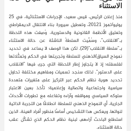
الاستثناء
منذ إعلان الرئيس، قيس سعيد، الإجراءات الاستثنائية، في 25
يوليو/تموز 20121، وتعطيل سيرورة بناء الانتقال الديمقراطي
وتعليق الأنظمة القانونية والدستورية، وُصِفت هذه اللحظة
بـ"الانقلاب"، وسُمِّيت السلطةُ الناشئة عن حالة الاستثناء
بـ"سلطة الانقلاب"(29). لكن هذا الوصف لا يساعد في تحديد
نموذج السياق/الذهني للسلطة وتجربتها في الحكم وتمثُّلاتها
لفلسفته؛ إذ لا يتجاوز إطار اللحظة التي جرى فيها "الانقلاب
على الدستور". لذلك سنجد تسميات ومفاهيم مختلفة تحاول
تحديد هوية نظام الحكم عبر التركيز على متغيرات متعددة
سياسية واجتماعية واتصالية وإعلامية؛ تأخذ بعين الاعتبار
سلوكه السياسي ومواقفه وآراءه وتفاعله مع تطورات الأحداث
الجارية، أي النموذج الذهني للسلطة انطلاقًا من التجربة الذاتية
لنواتها. ويعكس هذا التشخيص أساسًا منظور أفراد العينة، الذين
استطلع الباحث آراءهم، لبنية نظام الحكم الذي تشكَّل عقب
حالة الاستثناء.