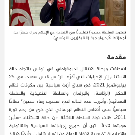
تعتمد السلطة منظورًا تقليديًّا في التعامل مع الإعلام وتراه جهازًا من
أجهزتها الأيديولوجية (التليفزيون التونسي)
مقدمة
انعطفت مرحلة الانتقال الديمقراطي في تونس باتجاه حالة
الاستثناء إثر الإجراءات التي أقرَّها الرئيس قيس سعيد، في 25
يوليو/تموز 2021، في سياق أزمة سياسية بين مكونات نظام
الحكم (الرئاسة، والبرلمان والسلطة التنفيذية والسلطة
القضائية). وأفرزت هذه الحالة التي استمرت زهاء سنتين* نظامًا
سياسيًّا على أنقاض النظام البرلماني الذي خرج من رحم ثورة
2011. ظلت نواة السلطة الناشئة عن حالة الاستثناء -سنُبرِز
هويتها لاحقًا- ترى أن جميع إجراءاتها السياسية والقانونية
والإعلامية "ضرورية لإنقاذ الدولة من انهيار شامل"، وأيضًا لإنقاذ