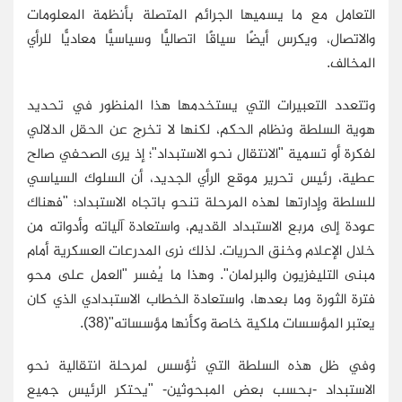
التعامل مع ما يسميها الجرائم المتصلة بأنظمة المعلومات
والاتصال، ويكرس أيضًا سياقًا اتصاليًّا وسياسيًّا معاديًّا للرأي
المخالف.
وتتعدد التعبيرات التي يستخدمها هذا المنظور في تحديد
هوية السلطة ونظام الحكم، لكنها لا تخرج عن الحقل الدلالي
لفكرة أو تسمية "الانتقال نحو الاستبداد"؛ إذ يرى الصحفي صالح
عطية، رئيس تحرير موقع الرأي الجديد، أن السلوك السياسي
للسلطة وإدارتها لهذه المرحلة تنحو باتجاه الاستبداد؛ "فهناك
عودة إلى مربع الاستبداد القديم، واستعادة آلياته وأدواته من
خلال الإعلام وخنق الحريات. لذلك نرى المدرعات العسكرية أمام
مبنى التليفزيون والبرلمان". وهذا ما يُفسر "العمل على محو
فترة الثورة وما بعدها، واستعادة الخطاب الاستبدادي الذي كان
يعتبر المؤسسات ملكية خاصة وكأنها مؤسساته"(38).
وفي ظل هذه السلطة التي تُؤسس لمرحلة انتقالية نحو
الاستبداد -بحسب بعض المبحوثين- "يحتكر الرئيس جميع