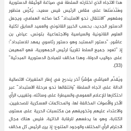
هذا الاتجاه الذي اختارته السلطة في صياغة الوثيقة الدستورية
وهَنْدَسَتها على مقاس الرئيس قيس سعيد، يُكرِّس منظور
ومفهوم "الانتقال نحو الاستبداد" كما صاغه الهمامي، ويجعل
الدستور الجديد، بحسب الخبير القانوني والعميد السابق لكلية
العلوم القانونية والسياسية والاجتماعية بتونس، عياض بن
عاشور، "دستور المستبد وهو دستور رئاسوي يمهد للاستبداد"؛
إذ "تعود جميع السلط تقريبًا لرئيس الجمهورية، فهو المهيمن
على دواليب الدولة، وهذا مخالف للمبادئ الدستورية المبدئية"
(33).
ويُقدِّم العياشي مؤشرًا آخر يندرج في إطار المتغيرات الاتصالية
الدالة على اتجاه السلطة "وانتقالها نحو مرحلة الاستبداد" عبر
احتكارها للإعلام العمومي والسيطرة على وسائله، وتغييب الرأي
الآخر والأصوات المخالفة لها، والمحاكمات العسكرية للصحفيين،
والاعتداء عليهم وتخويفهم من مكتسبات الحرية على مستوى
الكتابة، وهو ما يدفعهم للرقابة الذاتية. فليس هناك مجال
لاحترام الرأي المختلف والوجود المتنوع؛ إذ يرى الرئيس كل مخالف