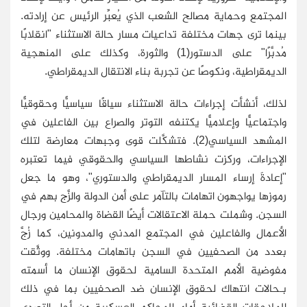
المجتمع وحماية مصالح الشعب الذي يُعبِّر الرئيس عن إرادته.
بينما ترى جهات مختلفة تداعيات مسار حالة الاستثناء "انقلابًا
مُدبَّرًا" على الدستور(1) والثورة، وكذلك على المنهجية
الديمقراطية، ونكوصًا عن تجربة بناء الانتقال الديمقراطي.
لذلك، أنشأت إجراءات حالة الاستثناء سياقًا سياسيًّا وحقوقيًّا
واجتماعيًّا وإعلاميًّا يكتنفه التوتر والصراع بين الفاعلين في
المشهد السياسي(2). فتشكَّلت قوى وجبهات معارضة لتلك
الإجراءات، وركزت نشاطها السياسي والحقوقي فيما تعتبره
"إعادةَ إرساء المسار الديمقراطي والدستوري"، وهو ما جعل
رموزها يواجهون اتهامات بالتآمر على أمن الدولة والزَّج بهم في
السجن. وشملت حملة الاعتقالات أيضًا القضاة والمحامين ورجال
الأعمال والفاعلين في المجتمع المدني والمدونين، كما زُجَّ
بعدد من الصحفيين في السجن باتهامات مختلفة. ووثَّقت
مفوضية الأمم المتحدة السامية لحقوق الإنسان ما أسمته
بـحالات انتهاك لحقوق الإنسان ضد الصحفيين بما في ذلك
الملاحقات القضائية أمام المحاكم العسكرية من أجل التصدي