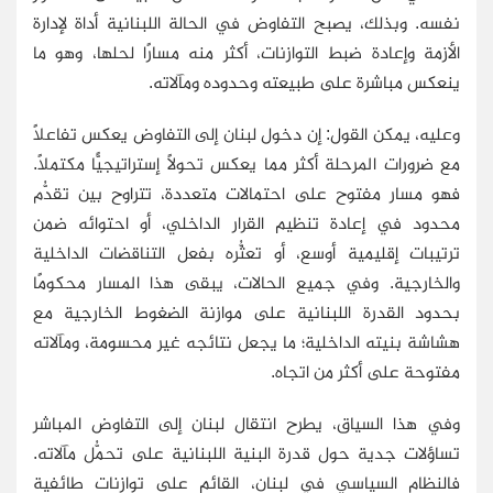
نفسه. وبذلك، يصبح التفاوض في الحالة اللبنانية أداة لإدارة
الأزمة وإعادة ضبط التوازنات، أكثر منه مسارًا لحلها، وهو ما
ينعكس مباشرة على طبيعته وحدوده ومآلاته.
وعليه، يمكن القول: إن دخول لبنان إلى التفاوض يعكس تفاعلًا
مع ضرورات المرحلة أكثر مما يعكس تحولًا إستراتيجيًّا مكتملًا.
فهو مسار مفتوح على احتمالات متعددة، تتراوح بين تقدُّم
محدود في إعادة تنظيم القرار الداخلي، أو احتوائه ضمن
ترتيبات إقليمية أوسع، أو تعثُّره بفعل التناقضات الداخلية
والخارجية. وفي جميع الحالات، يبقى هذا المسار محكومًا
بحدود القدرة اللبنانية على موازنة الضغوط الخارجية مع
هشاشة بنيته الداخلية؛ ما يجعل نتائجه غير محسومة، ومآلاته
مفتوحة على أكثر من اتجاه.
وفي هذا السياق، يطرح انتقال لبنان إلى التفاوض المباشر
تساؤلات جدية حول قدرة البنية اللبنانية على تحمُّل مآلاته.
فالنظام السياسي في لبنان، القائم على توازنات طائفية