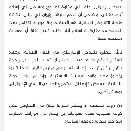
انسحاب إسرائيل منه، في مفاوضاتها مع واشنطن في إسلام
آباد. ولا تريد واشنطن أن تقدم تنازلات لإيران في لبنان، فكانت
طاولة التفاوض اللبنانية-الإسرائيلية طاولة موازية تتكامل بهذا
المعنى مع مفاوضات إسلام آباد، لكنها تنتج اتفاقًا أو تعهدات
مستقلة عنها.
ثالثًا: يتعلق بالتدخل الإسرائيلي في الشأن اللبناني وإعادة
تشكيل الواقع هناك؛ حيث يبدو أن أي نهاية للحرب من وجهة
نظر إسرائيل ترتبط بإحداث تغيير في موازين القوى الداخلية بما
يتجاوز مجرد وقف العمليات العسكرية. وإذا لم تبادر الدولة
اللبنانية للتفاوض فإنها لن تستطيع الحد من السعي الإسرائيلي
بوسائل أخرى.
من زاوية تحليلية، لا يقتصر انخراط لبنان في التفاوض على
كونه استجابة لهذه السياقات بل يفتح في موازاتها مسارات
متداخلة تتجاوز دوافعه المباشرة.