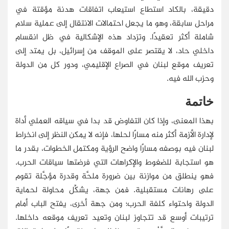
دقيقة، بالكاد استطاع استيعاب اتفاقات هدنة مؤقتة في
مراحل سابقة، وهو ما يجعل احتمالات الانتقال إلى عملية سلام
شاملة أكثر تعقيدًا. وتزداد هذه الإشكالية في ظل انقسام
داخلي حاد، لا يقتصر على الموقف من إسرائيل، بل يمتد إلى
تعريف موقع لبنان في الصراع الإقليمي، ودور كل من الدولة
وحزب الله فيه.
خاتمة
بهذا المعنى، وإذا كان التفاوض قد بدا في سياقه العملي أداة
لإدارة الأزمة أكثر منه مسارًا لحلها، فإنه لا يمكن النظر إلى انخراط
لبنان فيه بوصفه مسارًا واضح الرؤية ومكتمل الخطوات، بقدر ما
هو استجابة للضغوط والإكراهات التي فرضتها سياقات الحرب.
فهو ينطلق من موازنة بين ضرورة ملحَّة وقدرة مؤجَّلة تقوم
على رهانات مستقبلية. فمن جهة، يشكِّل محاولة لحماية
الدولة واحتواء كلفة الحرب؛ ومن جهة أخرى، يفتح الباب أمام
ترتيبات أوسع قد تتجاوز لبنان وتعيد تعريف موقعه داخلها.