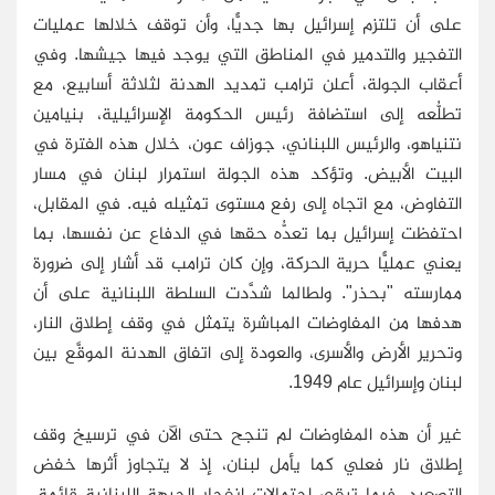
على أن تلتزم إسرائيل بها جديًّا، وأن توقف خلالها عمليات
التفجير والتدمير في المناطق التي يوجد فيها جيشها. وفي
أعقاب الجولة، أعلن ترامب تمديد الهدنة لثلاثة أسابيع، مع
تطلُّعه إلى استضافة رئيس الحكومة الإسرائيلية، بنيامين
نتنياهو، والرئيس اللبناني، جوزاف عون، خلال هذه الفترة في
البيت الأبيض. وتؤكد هذه الجولة استمرار لبنان في مسار
التفاوض، مع اتجاه إلى رفع مستوى تمثيله فيه. في المقابل،
احتفظت إسرائيل بما تعدُّه حقها في الدفاع عن نفسها، بما
يعني عمليًّا حرية الحركة، وإن كان ترامب قد أشار إلى ضرورة
ممارسته "بحذر". ولطالما شدَّدت السلطة اللبنانية على أن
هدفها من المفاوضات المباشرة يتمثل في وقف إطلاق النار،
وتحرير الأرض والأسرى، والعودة إلى اتفاق الهدنة الموقَّع بين
لبنان وإسرائيل عام 1949.
غير أن هذه المفاوضات لم تنجح حتى الآن في ترسيخ وقف
إطلاق نار فعلي كما يأمل لبنان، إذ لا يتجاوز أثرها خفض
التصعيد، فيما تبقى احتمالات انفجار الجبهة اللبنانية قائمة،