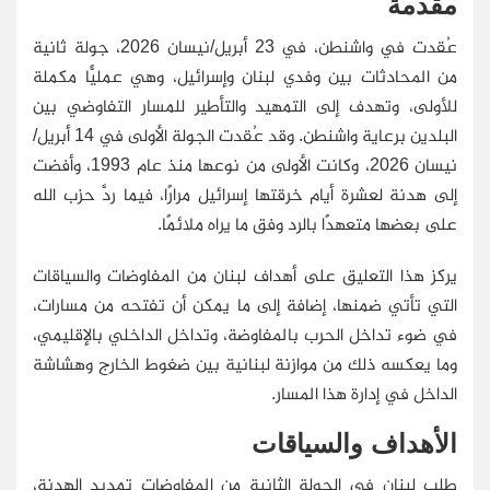
مقدمة
عُقدت في واشنطن، في 23 أبريل/نيسان 2026، جولة ثانية
من المحادثات بين وفدي لبنان وإسرائيل، وهي عمليًّا مكملة
للأولى، وتهدف إلى التمهيد والتأطير للمسار التفاوضي بين
البلدين برعاية واشنطن. وقد عُقدت الجولة الأولى في 14 أبريل/
نيسان 2026، وكانت الأولى من نوعها منذ عام 1993، وأفضت
إلى هدنة لعشرة أيام خرقتها إسرائيل مرارًا، فيما ردَّ حزب الله
على بعضها متعهدًا بالرد وفق ما يراه ملائمًا.
يركز هذا التعليق على أهداف لبنان من المفاوضات والسياقات
التي تأتي ضمنها، إضافة إلى ما يمكن أن تفتحه من مسارات،
في ضوء تداخل الحرب بالمفاوضة، وتداخل الداخلي بالإقليمي،
وما يعكسه ذلك من موازنة لبنانية بين ضغوط الخارج وهشاشة
الداخل في إدارة هذا المسار.
الأهداف والسياقات
طلب لبنان في الجولة الثانية من المفاوضات تمديد الهدنة،