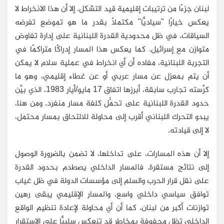
لبنان جزءًا من ترتيبات إقليمية قيد التشكل. إلا أن هذا الانخراط لا
يعكس خيارًا "سياديًّا" مكتملًا بقدر ما هو تموضع تفرضه
السياقات، في ظل محدودية القدرة اللبنانية على إدارة تفاوض
متوازن مع إسرائيل. كما يعكس هذا المسار إدراكًا متراكمًا في
التجربة اللبنانية، مفاده أن أي انخراط في عملية سلام لا يمكن
أن يتم بمعزل عن مسار عربي أو عن غطاء إقليمي، وهو ما
كرَّسته تجارب سابقة، أبرزها اتفاق 17 مايو/أيار 1983، الذي بيَّن
حدود القدرة اللبنانية على تحمُّل كلفة مسار منفرد. ومن هنا،
يبدو التحرك اللبناني أقرب إلى محاولة للالتحاق بمسار محتمل،
لا إلى قيادته.
إلا أن هذه المسارات، على تداخلها، لا تضمن بالضرورة الوصول
إلى نتائج مستقرة. فالمسار الداخلي يصطدم بحدود القدرة
على نقل قرار الحرب والسلم إلى مؤسسات الدولة في ظل غياب
توافق سياسي داخلي واسع، والمسار الإقليمي يبقى رهين
توازنات أكبر من لبنان، كما أن أي محاولة لإعادة تنظيم الواقع
الداخلي تظل محفوفة بمخاطر قد تنعكس سلبيًّا على الاستقرار