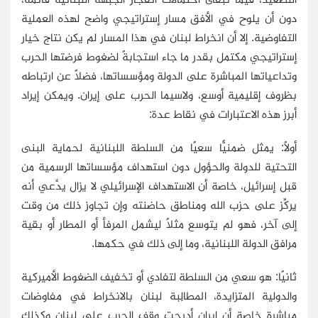
دون أن يلوح في الأفق مسار إستراتيجي واضح لهذه العملية
التفاوضية. إلا أن انخراط لبنان في هذا المسار لم يكن نتاج خيار
إستراتيجي مكتمل بقدر ما جاء استجابةً لضغوط فرضتها الحرب
وتداعياتها المباشرة على الدولة ومؤسساتها، فضلًا عن ارتباطه
بظروف إقليمية أوسع، ولاسيما الحرب على إيران. ويمكن إيراد
أبرز هذه الاعتبارات في نقاط عدة:
أولًا: يمثل ضمنيًّا سعيًا من السلطة اللبنانية لحماية البنى
التحتية للدولة والحؤول دون استهداف مؤسساتها الرسمية من
قبل إسرائيل، خاصة أن الاستهداف الإسرائيلي لا يزال يدَّعي أنه
يركِّز على حزب الله ومناطق حاضنته وإن تجاوز ذلك من وقت
إلى آخر، فهو لم يتوسع مثلًا ليشمل المرفأ أو المطار أو بقية
مرافق الدولة اللبنانية، وما إلى ذلك في حكمها.
ثانيًا: هو سعي من السلطة لتفادي أو تخفيف الضغوط الأميركية
والدولية المتزايدة، المطالِبة لبنان بالانخراط في مفاوضات
مباشرة خاصة أن إيران أدرجت وقف الحرب على لبنان وكذلك