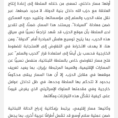
أولها: مسار داخلي، تسعى من خلاله السلطة إلى إعادة إنتاج
العلاقة مع حزب الله داخل بنية الدولة، لا مجرد ضبطها، عبر
نقل ملف الحرب والسلم إلى مؤسساتها، وتقييد دوره العسكري
ضمن معادلة "السيادة". ويستند هذا المسار، ضمنًا، إلى تقدير
لدى السلطة بأن موقع الحزب قد شهد تراجعًا نسبيًّا في سياق
هذه الحرب، بما يتيح توسيع هامش المبادرة أمام "الدولة". ومن
هنا، لا يهدف الانخراط في التفاوض إلى الاستجابة للضغوط
الخارجية فحسب بل أيضًا إلى استعادة قرار "الحرب والسلم" عبر
فتح مسار تفاوضي خاص بالسلطة اللبنانية، منفصل نسبيًّا عن
المسارات الإقليمية، ولاسيما المرتبطة بإيران، بما يعيد تعريف
موقعها في مقابل الحزب. إلا أن هذا المسار يبقى محكومًا
بحدود لا تتحكم بها السلطة وحدها، في ظل تداخل عوامل
خارجية وفي مقدمتها السلوك الإسرائيلي الذي يفرض قيودًا
على كيفية تشكُّل هذه التوازنات ومآلاتها.
وثانيها: مسار إقليمي، يرتبط بإمكانية إدراج الحالة اللبنانية
ضمن عملية سلام أوسع قد تشمل أطرافًا عربية أخرى، بما يجعل