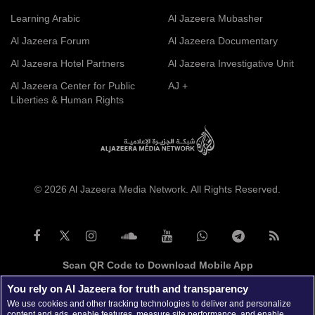
Learning Arabic
Al Jazeera Mubasher
Al Jazeera Forum
Al Jazeera Documentary
Al Jazeera Hotel Partners
Al Jazeera Investigative Unit
Al Jazeera Center for Public
AJ +
Liberties & Human Rights
© 2026 Al Jazeera Media Network. All Rights Reserved.
Scan QR Code to Download Mobile App
You rely on Al Jazeera for truth and transparency
We use cookies and other tracking technologies to deliver and personalize
content and ads, enable features, measure site performance, and enable