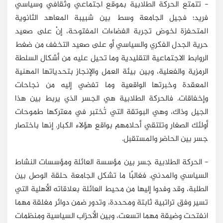
- تتمتع الحركة الطلابية بموقع اجتماعي وثقافي وسياسي
فريد؛ فجيل الجامعة وسط بين شبيبة المعاهد الثانوية
المتحفزة لخوض تجربة الفضاءات المفتوحة، إنْ على صعيد
حرية الجدل الفكري والسياسي أو على صعيد التخفف من ضغط
الروابط الاجتماعية التقليدية وما تحيل عليه من أشكال السلطة
الرمزية والفعلية، وبين بيئة العمل والإنجاز بتحدياتها المهنية
المعقدة وخبرتها الواقعية وما تفضي إليه من نجاحات
وإخفاقات. فالحركة الطلابية هي الجسر الذي يربط بين هذا
الجيل وذاك، وهي البوتقة التي تُختبر في معتركها طموحات
أولئك الصغار وتلتقي أحلامهم بواقع هؤلاء الكبار. إنها باختصار
جسر بين الحاضر والمستقبل.
- الحركة الطلابية جسر بين مؤسسة العائلة ومؤسسات النشاط
السياسي والمدني. فغالبًا ما تشكل الجامعة حلقة الوصل بين
الطلبة، وقد وفدوا إليها من محيط العائلة بعلاقاته الأهلية التي
تسير وفق تراتبية ثابتة ومحددة، وتدور ضمن دوائر مغلقة مهما
انفتحت وضيقة مهما اتسعت، وبين الأحزاب السياسية ومنظمات