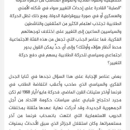
التنظيمية والقوة المادية والموقع المناسب من أجهزة الدولة
"الصلبة" القادرة على إحداث التغيير سواء في شكله الأمني
والعسكري أو في صورة بيروقراطية الدولة. ومع ذلك تظل الحركة
الطلابية تجتذب اهتمام الكثير من المثقفين والناشطين
والسياسيين الساعين إلى التغيير على اختلاف توجهاتهم
الفكرية. فما عناصر الجذب التي تجعل من هذه الفئة الاجتماعية
محط أنظار هؤلاء وأولئك؟ وإلى أي حدٍّ يمكن القول بدور
اجتماعي وسياسي للحركة الطلابية يسهم في دفع حركة
التغيير؟
بعض عناصر الإجابة على هذا السؤال نجدها في ثنايا الجدل
الفكري والسياسي الذي صاحب وأعقب انتفاضة الطلاب في
فرنسا أواخر ستينات القرن الماضي. فحركة مايو/أيار 1968 لم تكن
مجرد احتجاج شبابي على سياسات حكومة الاتحاد من أجل
الجمهورية الجديدة، وقد أدركت نهاية عهدها مثقلة بمخلفات
الحروب الاستعمارية التي انتهت بانسحاب فرنسا من آخر
مستعمراتها. وكان استقلال الجزائر الذي سبق الأحداث بسنوات