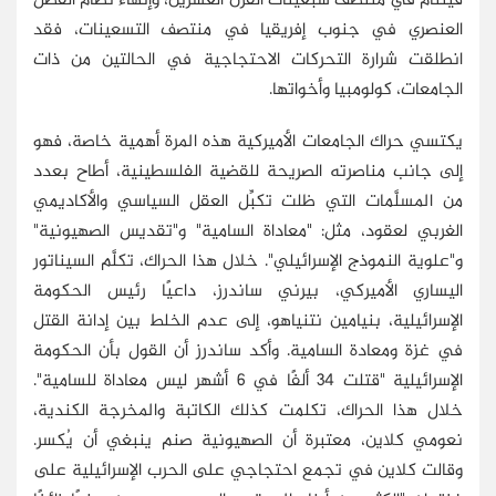
فيتنام في منتصف سبعينات القرن العشرين، وإنهاء نظام الفصل
العنصري في جنوب إفريقيا في منتصف التسعينات، فقد
انطلقت شرارة التحركات الاحتجاجية في الحالتين من ذات
الجامعات، كولومبيا وأخواتها.
يكتسي حراك الجامعات الأميركية هذه المرة أهمية خاصة، فهو
إلى جانب مناصرته الصريحة للقضية الفلسطينية، أطاح بعدد
من المسلَّمات التي ظلت تكبِّل العقل السياسي والأكاديمي
الغربي لعقود، مثل: "معاداة السامية" و"تقديس الصهيونية"
و"علوية النموذج الإسرائيلي". خلال هذا الحراك، تكلَّم السيناتور
اليساري الأميركي، بيرني ساندرز، داعيًا رئيس الحكومة
الإسرائيلية، بنيامين نتنياهو، إلى عدم الخلط بين إدانة القتل
في غزة ومعادة السامية. وأكد ساندرز أن القول بأن الحكومة
الإسرائيلية "قتلت 34 ألفًا في 6 أشهر ليس معاداة للسامية".
خلال هذا الحراك، تكلمت كذلك الكاتبة والمخرجة الكندية،
نعومي كلاين، معتبرة أن الصهيونية صنم ينبغي أن يُكسر.
وقالت كلاين في تجمع احتجاجي على الحرب الإسرائيلية على