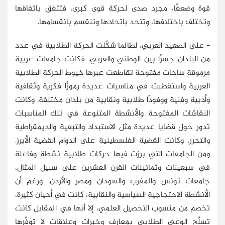
قوة وضعفًا، مجرد صدى لحركة قوى كبرى، فتتفق باتفاقها
وتختلف باختلافها، وتتحد باتحادها وتنقسم بانقسامها.
- على الصعيد العربي، لطالما شكَّلت الحركة الطلابية في عدد
من البلدان جسرًا بين الوطني والعربي. فكانت جامعات عربية
مرموقة ساحات مفتوحة تقاطعت عبرها خيوط الحركة الطلابية
العربية واستقطبت في مناسبات عديدة رموزًا فكرية وثقافية
وأدبية وفنية ووفودًا طلابية ونقابية من بلدان مختلفة. وكانت
النقاشات المفتوحة والأنشطة المتنوعة في تلك المناسبات
تدور حول قضايا عديدة مثل الاستبداد والتبعية والديمقراطية
والتحرر، وكانت القضية الفلسطينية على الدوام القضية الأبرز.
ومن الجامعات التي برزت فيها حركات طلابية نشطة وفاعلة
في سبعينات وثمانينات القرن العشرين على سبيل المثال،
جامعات تونس والمغرب والسودان ومصر والأردن. ورغم أن
الأنشطة الاحتجاجية السياسية والنقابية، كانت في أحيان كثيرة،
تخصم من منسوب التحصيل العلمي، إلا أنها في المقابل كانت
تسلِّح الوعي الطلابي بمعارف وخبرات وعلاقات لا توفِّرها