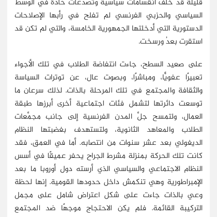
قليلة قد خلَّف انقسامات سياسية وتصدعات حادة في الوسط
السياسي والحزبي الفرنسي لم تفلح في رأبها الإصلاحات
الدستورية التي أدخلتها الجمهورية الخامسة، والتي لم تكن قد
استقرت بعدُ ورسخت.
على صعيد السطح، جاءت انتفاضة الطلاب في تلك الأجواء
تعبيرًا عفويًّا، ومباشرًا، وبصوت عال، عن توترات السياسة
والثقافة والمجتمع في تلك المرحلة بالذات. لذلك سرعان ما
توسعت دائرتها لتشمل فئات اجتماعية أخرى أبرزها طبقة
العمال، ولتمسح جلَّ المدن الفرنسية إلى جانب مجمَّعات
الطلاب والمعاهد الثانوية، ولتستهدف بغضبتها النظام
الديغولي بعد عشر سنوات من انتصابه. أما في العمق، فقد
كانت تلك الحركة بمنزلة مشرط الجراح يحفر عميقًا في أسس
النظام الاجتماعي والسياسي الذي أرسته دول أوروبا ما بعد
الإمبراطورية وهي تنكمش داخل حدودها القومية. إنها لحظة
وعي بالذات جاءت على شكل اعتراض شامل على مجمل
التركيبة القائمة. فلم يكن الاحتجاج موجهًا ضد المجتمع