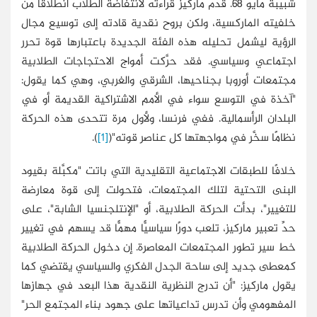
شبيبة مايو
68. قدم
ماركيز قراءته لانتفاضة الطلاب انطلاقًا من
خلفيته الماركسية، ولكن بروح نقدية قادته إلى توسيع مجال
الرؤية ليشمل تحليله هذه الفئة الجديدة باعتبارها قوة تحرر
اجتماعي وسياسي. فقد حرَّكت أمواج الاحتجاجات الطلابية
مجتمعات أوروبا بجناحيها، الشرقي والغربي، وهي كما يقول:
"آخذة في التوسع سواء في الأمم الاشتراكية القديمة أو في
البلدان الرأسمالية. ففي فرنسا، ولأول مرة تتحدى هذه الحركة
نظامًا سخَّر في مواجهتها كل عناصر قوته"(
[1]
).
خلافًا للطبقات الاجتماعية التقليدية التي باتت "مكبَّلة بقيود
البنى التحتية لتلك المجتمعات، فتحولت إلى قوة معارضة
للتغيير"، بدأت الحركة الطلابية، أو "الإنتلجنسيا الشابة"، على
حدِّ تعبير ماركيز، تلعب دورًا سياسيًّا مهمًّا قد يسهم في تغيير
خط سير تطور المجتمعات المعاصرة. إن دخول الحركة الطلابية
كمعطى جديد إلى ساحة الجدل الفكري والسياسي يقتضي كما
يقول ماركيز: "أن تدرج النظرية النقدية هذا البعد في جهازها
المفهومي وأن تدرس تداعياتها على جهود بناء المجتمع الحر"