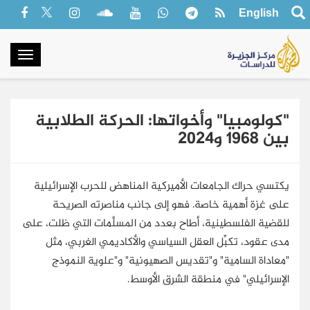
English
oggle
gation
"كولومبيا" وأخواتها: الحركة الطلابية
بين 1968 و2024
يكتسي حراك الجامعات الأميركية المناهض للحرب الإسرائيلية
على غزة أهمية خاصة. فهو إلى جانب مناصرته الصريحة
للقضية الفلسطينية، أطاح بعدد من المسلَّمات التي ظلت، على
مدى عقود، تكبِّل العقل السياسي والأكاديمي الغربي، مثل
"معاداة السامية" و"تقديس الصهيونية" و"علوية النموذج
الإسرائيلي" في منطقة الشرق الأوسط.