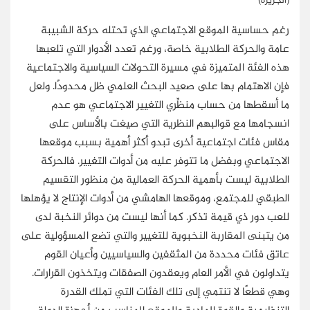
(الجزيرة)
رغم حساسية الموقع الاجتماعي الذي تحتله حركة الشبيبة
عامة والحركة الطلابية خاصة، ورغم تعدد الأدوار التي تلعبها
هذه الفئة المتميزة في مسيرة التحولات السياسية والاجتماعية
فإن الاهتمام بها على صعيد البحث العلمي ظل محدودًا. ولعل
ما أسقطها من حساب منظِّري التغيير الاجتماعي هو عدم
انسجامها مع قوالبهم النظرية التي صيغت بالأساس على
مقاس فئات اجتماعية أخرى تبدو أكثر أهمية بسبب موقعها
الاجتماعي وبفضل ما تتوفر عليه من أدوات التغيير. فالحركة
الطلابية ليست بأهمية الحركة العمالية من منظور التقسيم
الطبقي للمجتمع، وموقعها الهامشي من أدوات الإنتاج لا يؤهلها
للعب دور ذي قيمة تذكر. كما أنها ليست من دوائر النخبة لدى
من يتبنى المقاربة النخبوية للتغيير والتي تضع المسؤولية على
عاتق فئات محددة من المثقفين والسياسيين وأعيان القوم
يتداولون في الأمر العام ويعقدون الصفقات ويتخذون القرارات.
وهي قطعًا لا تنتمي إلى تلك الفئات التي تملك القدرة