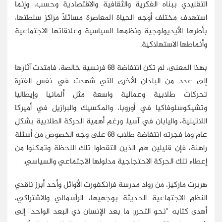
التقليدي ببناه الفكرية والثقافية والاقتصادية وحسب، وإنما
استهدف مختلف أوجه الحياة المعاصرة مسائلًا مراكز سلطتها،
بأطرها الأيديولوجية ونظمها السياسية وعلاقاتها الاجتماعية
وأنماطها الاستهلاكية.
بهذا المعنى، لم تكن انتفاضة 68 فرنسية خالصة، فامتدت آثارها
إلى عدد من البلدان الأخرى التي شهدت في نفس الفترة
تحركات طلابية وعمالية واسعة مثل ألمانيا وإيطاليا
وتشيكوسلوفاكيا في أوروبا، والمكسيك والبرازيل في أميركا
اللاتينية، واليابان في آسيا. ورغم أهمية الحركة الطلابية بشكل
عام وما فجرته انتفاضة طلاب 68 على وجه الخصوص من أسئلة
راهنة، فإن قليلين هم الذين التقطوا تلك اللحظة وتمكنوا من
إعطاء تلك الحركة الاحتجاجية مدلولها الاجتماعي والسياسي.
هربرت ماركيز، من رواد مدرسة فرانكفورت الأوائل وأحد أبرز ناقدي
النظم الاجتماعية الحديثة بوجهيها، الرأسمالي والاشتراكي،
أهدى كتابه "نحو التحرر: ما بعد الإنسان ذي البعد الواحد" إلى