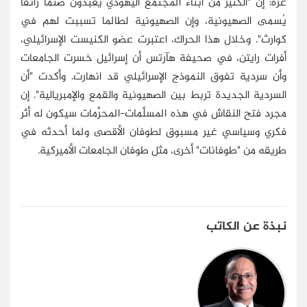
غزة: إن "الكثير من أبناء المجتمع اليهودي يعبدون صنمًا زائفًا
يُسمى الصهيونية، وإن الصهيونية لطالما تسببت لهم في
كوارث". وخلال هذا الحراك، اعتبرت عضو الكنيست الإسرائيلي،
أفرات رايتن، في صحيفة هآرتس أن إسرائيل خسرت الجامعات
وأن سردية تفوق النموذج الإسرائيلي قد انهارت. وأكدت "أن
السردية الجديدة تربط بين الصهيونية والقمع والإمبريالية". إن
مجرد فتح النقاش في هذه المسلَّمات-المحرَّمات سيكون له أثر
فكري وسياسي غير مسبوق لطوفان الأقصى ولما أحدثه في
طريقه من "طوفانات" أخرى، مثل طوفان الجامعات الأميركية.
نبذة عن الكاتب