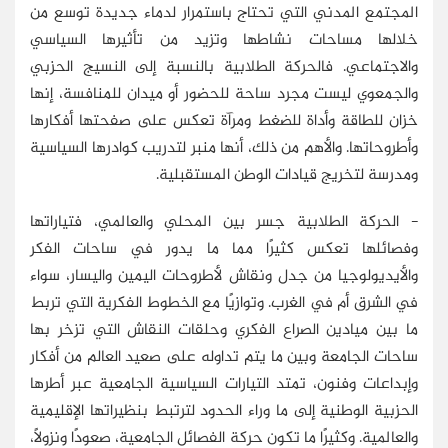
المجتمع المدني التي تحتاج باستمرار لدماء جديدة توسع من
خلالها مساحات نشاطها وتزيد من تأثيرها السياسي
والاجتماعي. فالحركة الطلابية بالنسبة إلى النسيج الحزبي
والجمعوي ليست مجرد ساحة للحضور أو ميدان للمنافسة، إنها
خزان للطاقة وأداة للضغط ومرآة تعكس على صفحتها أفكارها
وأطروحاتها. والأهم من ذلك، أنها منبر لتدريب كوادرها السياسية
ومدرسة لتخريج قيادات الوطن المستقبلية.
- الحركة الطلابية جسر بين المحلي والعالمي، فتياراتها
وفصائلها تعكس كثيرًا مما ما يدور في ساحات الفكر
والأيديولوجيا من جدل ونقاش لأطروحات اليمين واليسار، سواء
في الشرق أم في الغرب. وتوازيًا مع الخطوط الفكرية التي تربط
ما بين ميادين الصراع الفكري وحلقات النقاش التي تزخر بها
ساحات الجامعة وبين ما يتم تداوله على صعيد العالم من أفكار
وإبداعات وفنون، تمتد التيارات السياسية الجامعية عبر أطرها
الحزبية الوطنية إلى ما وراء الحدود لترتبط بنظيراتها الإقليمية
والعالمية. وكثيرًا ما تكون حركة الفصائل الجامعية، صعودًا ونزولًا،