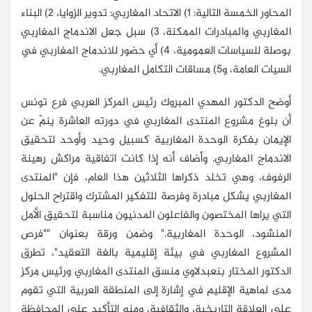
المحاور الخمسة التالية: 1) الاتحاد المغاربي: تدوير الزوايا، 2) البناء
المغاربي والمبادرات الممكنة، 3) سبل جعل الاندماج المغاربي
بوصلة للسياسات العمومية، 4) أي حضور للاندماج المغاربي في
السيات العامة، و5) مساقات التكامل المغاربي.
أوضح الدكتور المهدي المبروك رئيس المركز العربي فرع تونس
أن بلوغ مشروع المنتدى المغاربي في دورته العاشرة ينمّ عن
الإيمان بفكرة الوحدة المغاربية كسبيل وحيد وأوحد لتحقيق
الاندماج المغاربي. وأضاف أنه إذا كانت اتفاقية مراكش رهينة
الرفوف، وهي تخلد ذكراها الثلاثين هذا العام، فإن "المنتدى
المغاربي يشكل مبادرة وفرصة للتفكير المشترك واقتراح الحلول
التي يراها المختصون والفاعلون المدنيون مناسبة لتحقيق الأمل
المنشود، الوحدة المغاربية." وضمن ورقة بعنوان ""فرص
المشروع المغاربي في بيئة إقليمية بالغة التعقيد"، تطرق
الدكتور المختار بنعبدلاوي منسق المنتدى المغاربي ورئيس مركز
مدى لماهية الإقليم في إشارة إلى المنطقة العربية التي تقوم
على العلاقة التاريخية، والثقافية، ومنه التأكيد على المحافظة