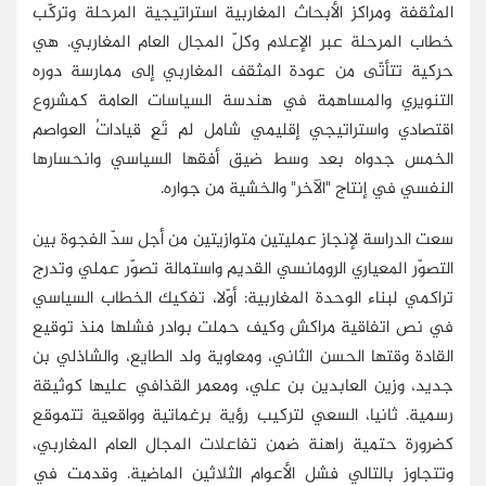
المثقفة ومراكز الأبحاث المغاربية استراتيجية المرحلة وتركّب
خطاب المرحلة عبر الإعلام وكلّ المجال العام المغاربي. هي
حركية تتأتّى من عودة المثقف المغاربي إلى ممارسة دوره
التنويري والمساهمة في هندسة السياسات العامة كمشروع
اقتصادي واستراتيجي إقليمي شامل لم تَعِ قياداتُ العواصم
الخمس جدواه بعد وسط ضيق أفقها السياسي وانحسارها
النفسي في إنتاج "الآخر" والخشية من جواره.
سعت الدراسة لإنجاز عمليتين متوازيتين من أجل سدّ الفجوة بين
التصوّر المعياري الرومانسي القديم واستمالة تصوّر عملي وتدرج
تراكمي لبناء الوحدة المغاربية: أوّلا، تفكيك الخطاب السياسي
في نص اتفاقية مراكش وكيف حملت بوادر فشلها منذ توقيع
القادة وقتها الحسن الثاني، ومعاوية ولد الطايع، والشاذلي بن
جديد، وزين العابدين بن علي، ومعمر القذافي عليها كوثيقة
رسمية. ثانيا، السعي لتركيب رؤية برغماتية وواقعية تتموقع
كضرورة حتمية راهنة ضمن تفاعلات المجال العام المغاربي،
وتتجاوز بالتالي فشل الأعوام الثلاثين الماضية. وقدمت في