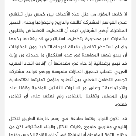
الأشخاص وانتقال الخدمات والسلع ورؤوس الأموال فيمام بينها.
لا خلاف المغزى من مثل هذه الأهداف بين خمس دول تنتشي
على القواسم المشتركة كاللغة والتاريخ والجغرافيا وحتى المصير
المشترك. أوضح الشرقاوي كيف أن التخطيط الفضفاض والتلويح
بشعارات غير مصحوبة بتخطيط استراتيجي قد يفقدها زخمها
مام لم تستحضر تفاصيل دقيقة لمرحلة التنفيذ. ومن المفارقات
أن يبدو ضعف المعاهدة في عدم استكمال ما حددته من رؤية
قد تبدو برغماتية إذ جاء في مقدمتها أن "إقامة اتحاد المغرب
العربي تتطلب تحقيق انجازات ملموسة ووضع قواعد مشتركة
تجسم التضامن الفعلي بين أقطاره وتؤمن تمنيتها الاقتصادية
والاجتماعية." وعلى مر السنوات الثلاثين الماضية وقفنا عند
ويل للمصلين وتغنينا بالتضامن ولم نعكف على أي تضامن
فعلي.
قد تكون النوايا وقتها صادقة في رسم خارطة الطريق لتكتل
إقليمي مغاربي طموح بغايات التكتل والبناء المشترك، لكن من
مظاهر الثقة المفرطة أو المغالاة في أحلام القادة الخمس وقتها