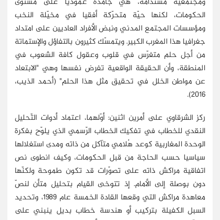
ومجتمعية مستدامة، هي جامدة عموديا على مستوى
الحكومات، لكنها حيّة متحرّكة أفقيا في مخيّلة النخب
ومؤسسات المجتمع المدني ونبض الأفراد العاديين على امتداد
جغرافيا هذا المغرب الكبير. ويتمسّك كثيرون بالتفاؤل والإستماتة
من أجل حلم متغرّس في قلوب وعقول كافة الشعوب في
المنطقة، وأن الحقيقة الواقعية تفرض نفسها وهي "الابتعاد
عن مواطن الخلل في تحقيق مثل هذا الحلم" (أحمد الذيب،
2016).
ركز الشرقاوي على أمرين اثنين: أوّلهما، اعتماد أدوات التّحليل
النقدي للخطاب في تفكيك الخطاب الرّسمي الذي يلوّح بفكرة
الوحدة المغاربية كوعد هُلامي متآكل من ذاته ومدى استغلالها
سياسيا حسب الحاجة من قبل الحكومات، وكيف انطوى نص
اتفاقية مراكش ذاته على تصوّرات قد تكون طموحة ولكنّها
دون بوصلة إلى الأمام. إذ تتوخى القيام بتحليل متأن لنصّ
معاهدة مراكش التي وقعها القادة الخمسة عام 1989، وتحديد
السبل الكفيلة بتركيب أو هندسة خطاب بديل ينبني على