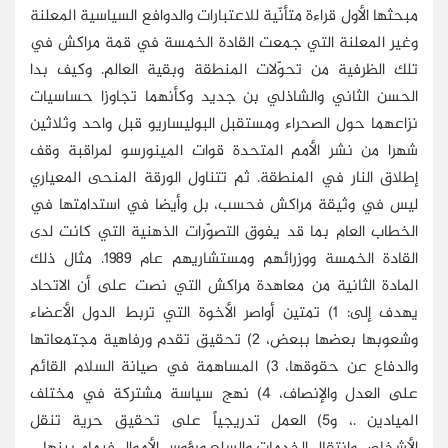
مبحثها الأول قراءة متأنّية للاعتبارات والدوافع السياسية المعلنة
وغير المعلنة التي جمعت القادة الخمسة في قمة مراكش في
تلك الظرفية من تحوّلات المنطقة وبقية العالم. وكيف بدا
الحسن الثاني والشاذلي بن جديد وكأنهما تجاوزا حساسيات
نزاعهما حول الصحراء ومستقبل البوليساريو قبل واحد وثلاثين
شهرا من نشر الأمم المتحدة قوات المينورسو لمراقبة وقف
إطلاق النار في المنطقة. ثم تتناول الورقة المنحى المعياري
ليس في وثيقة مراكش فحسب، بل وأيضا في استدامتها في
الخطاب العام بما قد يفوق التصوّرات الذهنية التي كانت لدى
القادة الخمسة ووزرائهم ومستشاريهم عام 1989. مثال ذلك
المادة الثانية من معاهدة مراكش التي نصت على أن الاتحاد
يهدف إلى: 1) تمتين أواصر الأخوة التي تربط الدول الأعضاء
وشعوبها بعضها ببعض، 2) تحقيق تقدم ورفاهية مجتمعاتها
والدفاع عن حقوقها، 3) المساهمة في صيانة السلام القائم
على العدل والإنصاف، 4) نهج سياسة مشتركة في مختلف
الميادين .، و5) العمل تدريجياً على تحقيق حرية تنقل