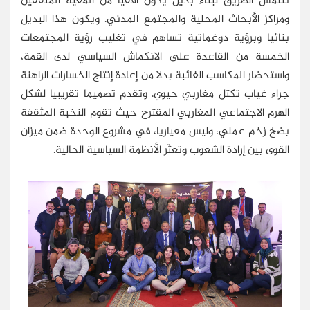
تتلمس الطريق لبناء بديل يكون أفقيا من ألمعية المثقفين
ومراكز الأبحاث المحلية والمجتمع المدني. ويكون هذا البديل
بنائيا وبرؤية دوغماتية تساهم في تغليب رؤية المجتمعات
الخمسة من القاعدة على الانكماش السياسي لدى القمة،
واستحضار المكاسب الغائبة بدلا من إعادة إنتاج الخسارات الراهنة
جراء غياب تكتل مغاربي حيوي. وتقدم تصميما تقريبيا لشكل
الهرم الاجتماعي المغاربي المقترح حيث تقوم النخبة المثقفة
بضخ زخم عملي، وليس معياريا، في مشروع الوحدة ضمن ميزان
القوى بين إرادة الشعوب وتعثّر الأنظمة السياسية الحالية.