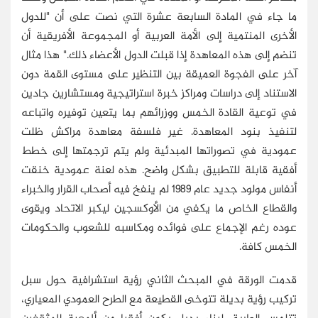
ما جاء في المادة السابعة عشرة التي نصت على أن "للدول
الأخرى المنتمية إلى الأمة العربية أو المجموعة الأفريقية أن
تنضم إلى هذه المعاهدة إذا قبلت الدول الأعضاء ذلك." هذا مثال
آخر على الفجوة العميقة بين التنظير على مستوى القمة دون
الاستناد إلى دراسات ومراكز خبرة استراتيجية ومستشارين جادين
في توعية القادة الخمس ووزرائهم بما يتعين توفيره واتباعه
لتنفيذ بنود المعاهدة. غير فلسفة معاهدة مراكش ظلت
عمودية في تصوراتها المبدئية ولم يتم ترجمتها إلى خطط
أفقية قابلة للتطبيق بشكل واضح. هذه لعنة عمودية خنقت
أنفاس مولود جديد عام 1989 لم ينفخ فيه أصحاب القرار والخبراء
والقطاع الخاص ما يكفي من الأوكسجين ليكبر الاتحاد ويقوى
عوده رغم الإجماع على فوائده ومكاسبه للشعوب والحكومات
الخمس كافة.
قدمت الورقة في المبحث الثاني رؤية استشرافية حول سبل
تركيب رؤية بديلة تتوخى القطيعة مع الطرح العمودي المعياري،