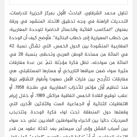
تناول محمد الشرقاوي، الباحث الأول بمركز الجزيرة للدراسات،
التحديات الراهنة في وجه تحقيق الاتحاد المنشود في ورقة
بعنوان "المكاسب الغائبة والخسائر الحاضرة للوحدة المغاربية:
من خطاب المعيارية إلى خطاب البنائية". فأوضح كيف أن الوحدة
المغاربية المنشودة بين الدول الخمس، التي تشكّل نسبة 42
في المائة من مساحة الوطن العربي وتحظى بنسبة 28 في
المائة من سواحله، تظل فكرة مؤجّلة تنمّ عن عدة مفارقات
مثيرة سواء ضمن سياقها التاريخي أو مسارها المستقبلي. هي
مفارقات تتأرجح بين فترات الأمل صعودا وأطوار التشاؤم نزولا
منذ تنظيم أوّل مؤتمر للأحزاب المغاربية في طنجة 1958، أو
عقب توقيع القادة الخمس اتفاقية مراكش 1989، أو خلال إبرام
الاتفاقيات الثنائية أو الجماعية الست والثلاثين الأخرى التي
وقعتها دول المنطقة تحت لواء فكرة الوحدة. وتتذبذب
السرديات حاليا بين الخبراء والمواطنين العاديين على حد سواء
بين أسباب الفشل وإلى أين سيستمر بعد ثلاثة عقود من قدر