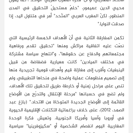
الاتحاد المغاربي، أو أنّ "فكرة المغرب العربي "الواحد"، كما يقول
محيي الدين عميمور، "حلمٌ مستحيلُ التحقيق في المدى
المنظور، لكنّ المغرب العربي "المتّحد" أمر في متناول اليد، إذا
صدقت النوايا."
تكمن المفارقة الثانية في أنّ الأهداف الخمسة الرئيسية التي
نصّت عليه اتفاقية مراكش ومنها "تحقيق تقدم ورفاهية
مجتمعاتهم والدفاع عن حقوقها"، و"انتهاج سياسة مشتركة
في مختلف الميادين" كانت معيارية فضفاضة من قبيل
الينبغيات وأقرب إلى مغازلة قيم وأهداف قومية تجريدية منها
إلى تصميم منظومات عملية واضحة في منحاها التطبيقي. ولم
تنص على مراحل زمنية أو خارطة طريق لتحقيق تلك الأهداف،
ولم تضع في حسبانها "مرحلة الإنتقال والتدرّج من الأوضاع
القائمة إلى الأوضاع الجديدة المتوخاة من الاتحاد." (بازغ عبد
الصمد، 2012)، على خلاف براغماتية التكتلات الإقليمية الحيوية
في أوروبا وآسيا وأمريكا الجنوبية. وتعيش فكرة الوحدة
المغاربية اليوم انفصام الشخصية أو "سكيزوفرينيا" سياسية