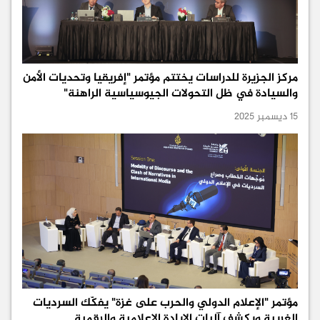
مركز الجزيرة للدراسات يختتم مؤتمر "إفريقيا وتحديات الأمن
والسيادة في ظل التحولات الجيوسياسية الراهنة"
15 ديسمبر 2025
مؤتمر "الإعلام الدولي والحرب على غزة" يفكّك السرديات
الغربية ويكشف آليات الإبادة الإعلامية والرقمية