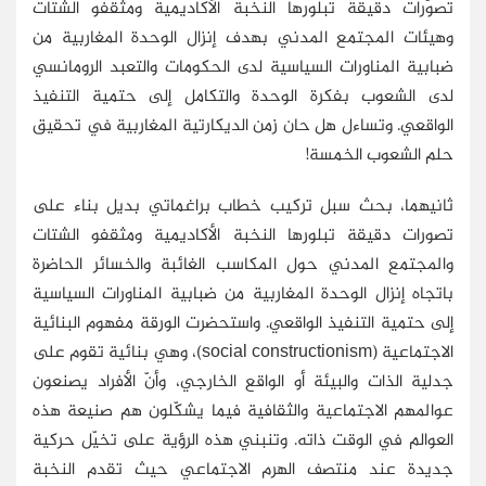
تصوّرات دقيقة تبلورها النخبة الأكاديمية ومثقفو الشتات
وهيئات المجتمع المدني بهدف إنزال الوحدة المغاربية من
ضبابية المناورات السياسية لدى الحكومات والتعبد الرومانسي
لدى الشعوب بفكرة الوحدة والتكامل إلى حتمية التنفيذ
الواقعي. وتساءل هل حان زمن الديكارتية المغاربية في تحقيق
حلم الشعوب الخمسة!
ثانيهما، بحث سبل تركيب خطاب براغماتي بديل بناء على
تصورات دقيقة تبلورها النخبة الأكاديمية ومثقفو الشتات
والمجتمع المدني حول المكاسب الغائبة والخسائر الحاضرة
باتجاه إنزال الوحدة المغاربية من ضبابية المناورات السياسية
إلى حتمية التنفيذ الواقعي. واستحضرت الورقة مفهوم البنائية
الاجتماعية (social constructionism)، وهي بنائية تقوم على
جدلية الذات والبيئة أو الواقع الخارجي، وأنّ الأفراد يصنعون
عوالمهم الاجتماعية والثقافية فيما يشكّلون هم صنيعة هذه
العوالم في الوقت ذاته. وتنبني هذه الرؤية على تخيّل حركية
جديدة عند منتصف الهرم الاجتماعي حيث تقدم النخبة