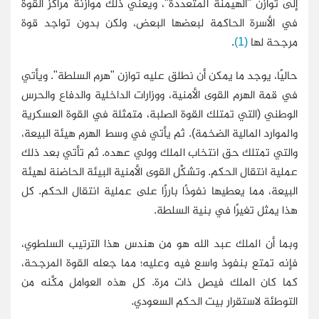
إلى توازن "الهيمنة المتعددة"، ويعني ذلك موازنة مراكز القوة
في الأسرة الحاكمة لبعضها البعض، ولكن بدون تواجد قوة
مرجحة لها
(1)
.
حاليًا، يوجد ما يمكن أن نطلق عليه توازن "هرم السلطة". ويأتي
في قمة الهرم القوى الأمنية، ووزارات الداخلية والدفاع والحرس
الوطني (التي تمتلك القوة الصلبة، متمثلة في القوة العسكرية
والموارد المالية الضخمة). ثم يأتي في وسط الهرم هيئة البيعة،
والتي تمتلك حق انتخاب الملك وولي عهده. ثم تأتي بعد ذلك
عملية انتقال الحكم. وتشكِّل القوى الأمنية البيئة الحاضنة لهيئة
البيعة، مما يعطيها نفوذًا بارزًا على عملية انتقال الحكم. كل
هذا يمثل تغيرًا في بنية السلطة.
وبما أن الملك عبد الله هو من هندس هذا الترتيب السلطوي،
فإنه تمتع بنفوذ واسع فيه وعليه؛ مما جعله القوة المرجحة،
كما كان الملك فيصل ذات مرة. كل هذه العوامل مكَّنه من
التوطئة لاستقرار بيت الحكم السعودي.