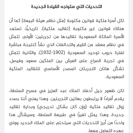
التحديات التي ستواجه القيادة الجديدة
لكل أسرة ملكية قوانين مكتوبة (مثل نظام هيئة البيعة) كما أن
هنالك قوانين غير مكتوبة (تقاليد ملكية). تاريخيًّا، تستمد
الأسرة المالكة السعودية تقاليدها من تجربتين: الأولى تتمثل
في نظام معقد من القيم والتحالفات الذي نشأ كنتيجة مباشرة
لفترة حروب توحيد السعودية (1902-1932)، والثانية تتمثل
في تجربة الصراع على العرش بين الملكين سعود وفيصل.
تشكِّل هاتان التجربتان المصدر الأساسي للتقاليد الملكية
السعودية.
لكن ظهور جيل أحفاد الملك عبد العزيز في مسرح السلطة،
يقدم أفرادًا لا يرتبطون بهاتين التجربتين. وهذا يعني أننا بصدد
زوال تقاليد ملكية (وإن كان بشكل تدريجي) وبداية تقاليد
جديدة. وهذا يمثل تغيرًا في طبيعة السلطة، وسيشكِّل هذا
واحدًا من أبرز التحديات التي سيتحتم على الملك الجديد وولي
عهده التعامل معها.