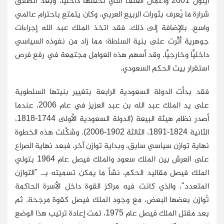
أيلول 2001 وأعمال العنف التي لحقتها داخليًّا، وبعد انطلاق
شرارة ما يُعرف بثورات الربيع العربي. وكان يتمتع باحترام عالمي
واسع. بالإضافة إلى ذلك، فقد اتخذ الملك عبد الله إجراءات
جوهرية أثَّرت على بنية السلطة؛ مما زاد من نفوذه السياسي
داخليًّا وخارجيًّا. وقد أسهم هذه العوامل مجتمِعة في رفع فرص
استقرار بيت الحكم السعودي.
فقد بدأت الدولة السعودية الرابعة بتغيير بنيتها السلطوية
على يد الملك عبد الله بن عبد العزيز في عام 2006، عندما
أصدر نظام هيئة البيعة (الدولة السعودية الأولى 1744-1818،
الثانية 1824-1891، الثالثة 1902-2006). وشكَّلت هذه الخطوة
نهاية توازن سياسي سابق، وبداية توازن آخر. فبعد نهاية الصراع
على العرش بين الملك سعود والملك فيصل عام 1964 بتولي
الملك فيصل مقاليد الحكم، نشأ ما يمكن تسميته بــ "التوازن
المتعدد"، والذي كانت فيه مراكز القوة داخل الأسرة الحاكمة
تُوازِن بعضها البعض، مع وجود الملك فيصل كقوة مرجحة. ثم
بعد مقتل الملك فيصل عام 1975، تمت إعادة ترتيب هذا الوضع