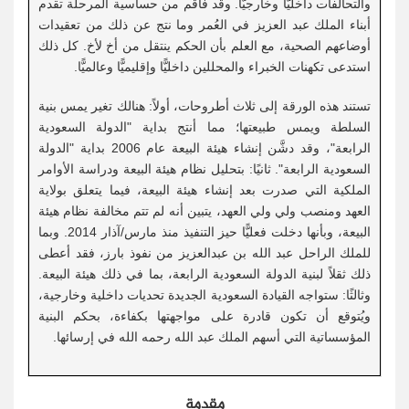
والتحالفات داخليًّا وخارجيًّا. وقد فاقم من حساسية المرحلة تقدم
أبناء الملك عبد العزيز في العُمر وما نتج عن ذلك من تعقيدات
أوضاعهم الصحية، مع العلم بأن الحكم ينتقل من أخ لأخ. كل ذلك
استدعى تكهنات الخبراء والمحللين داخليًّا وإقليميًّا وعالميًّا.
تستند هذه الورقة إلى ثلاث أطروحات، أولاً: هنالك تغير يمس بنية
السلطة ويمس طبيعتها؛ مما أنتج بداية "الدولة السعودية
الرابعة"، وقد دشَّن إنشاء هيئة البيعة عام 2006 بداية "الدولة
السعودية الرابعة". ثانيًا: بتحليل نظام هيئة البيعة ودراسة الأوامر
الملكية التي صدرت بعد إنشاء هيئة البيعة، فيما يتعلق بولاية
العهد ومنصب ولي ولي العهد، يتبين أنه لم تتم مخالفة نظام هيئة
البيعة، وبأنها دخلت فعليًّا حيز التنفيذ منذ مارس/آذار 2014. وبما
للملك الراحل عبد الله بن عبدالعزيز من نفوذ بارز، فقد أعطى
ذلك ثقلاً لبنية الدولة السعودية الرابعة، بما في ذلك هيئة البيعة.
وثالثًا: ستواجه القيادة السعودية الجديدة تحديات داخلية وخارجية،
ويُتوقع أن تكون قادرة على مواجهتها بكفاءة، بحكم البنية
المؤسساتية التي أسهم الملك عبد الله رحمه الله في إرسائها.
مقدمة