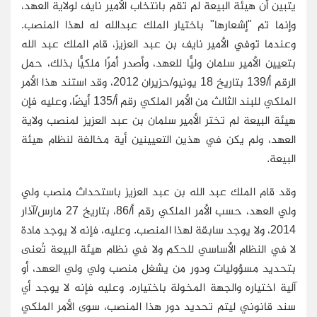
يتبين أن هيئة البيعة لم تقم بانتخاب الأمير نايف لولاية العهد،
وإنما تم "إشعارها" باختيار الملك عبدالله له لهذا المنصب.
وعندما توفي الأمير نايف بن عبد العزيز، قام الملك عبد الله
بتعيين الأمير سلمان وليًّا للعهد، وأصدر أمرًا ملكيًّا بذلك، حمل
الرقم أ/139 بتاريخ 18 يونيو/حزيران 2012، وقد استند هذا الأمر
الملكي للبند الثالث من الأمر الملكي رقم أ/135 أيضًا، وعليه فإن
هيئة البيعة لم تختر الأمير سلمان بن عبد العزيز لمنصب ولاية
العهد، ولم يكن في هذين التعيينين أية مخالفة لنظام هيئة
البيعة.
وقد قام الملك عبد الله بن عبد العزيز باستحداث منصب ولي
ولي العهد، حسب الأمر الملكي رقم أ/86، بتاريخ 27 مارس/آذار
2014، ولا يوجد سابقة لهذا المنصب. وعليه، فإنه لا يوجد مادة
لا في النظام الأساسي للحكم ولا في نظام هيئة البيعة تُعنى
بتحديد مسؤوليات ودور من يشغل منصب ولي ولي العهد، أو
آلية اختياره والجهة المخولة باختياره. وعليه فإنه لا يوجد أي
سند قانوني ليتم تحديد دور هذا المنصب، سوى الأمر الملكي