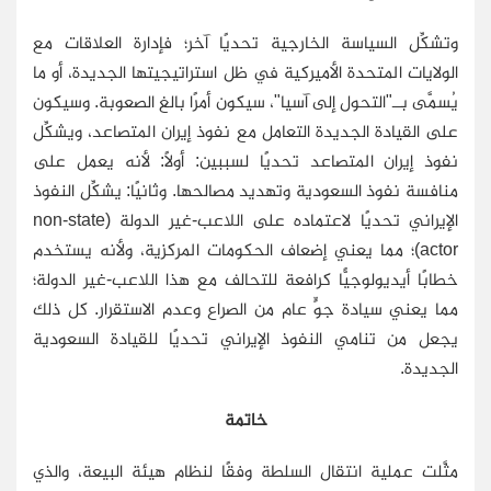
وتشكِّل السياسة الخارجية تحديًا آخر؛ فإدارة العلاقات مع
الولايات المتحدة الأميركية في ظل استراتيجيتها الجديدة، أو ما
يُسمَّى بــ"التحول إلى آسيا"، سيكون أمرًا بالغ الصعوبة. وسيكون
على القيادة الجديدة التعامل مع نفوذ إيران المتصاعد، ويشكِّل
نفوذ إيران المتصاعد تحديًا لسببين: أولاً: لأنه يعمل على
منافسة نفوذ السعودية وتهديد مصالحها. وثانيًا: يشكِّل النفوذ
الإيراني تحديًا لاعتماده على اللاعب-غير الدولة (non-state
actor)؛ مما يعني إضعاف الحكومات المركزية، ولأنه يستخدم
خطابًا أيديولوجيًّا كرافعة للتحالف مع هذا اللاعب-غير الدولة؛
مما يعني سيادة جوٍّ عام من الصراع وعدم الاستقرار. كل ذلك
يجعل من تنامي النفوذ الإيراني تحديًا للقيادة السعودية
الجديدة.
خاتمة
مثَّلت عملية انتقال السلطة وفقًا لنظام هيئة البيعة، والذي