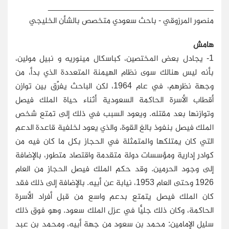
____________________________________
منصور المرزوقي - باحث سعودي متخصص بالشأن الخليجي
هامش
1-
يجادل بعض المختصين، كباسكال مينوريه و نبيل مولين،
بأنه ليس هنالك سوى نظام الهيمنة المتعددة الذي بدأ، من
وجهة نظرهم، في عام 1964، لكن الباحث يفرِّق بين توازن
أقطاب الأسرة الحاكمة السعودية أثناء حياة الملك فيصل
وتوازنها بعد مقتله. ويعود السبب في ذلك إلى تمتع شخص
الملك فيصل بنفوذ بالغ القوة، والذي يعود لخلفية قاعدة الدعم
التي كان يمتلكها والمتمثلة في الحجاز بكل ما كان فيه من
كوادر إدارية ومؤسسات دولة متقدمة واقتصاد متطور، بالإضافة
إلى وجود الحرمين. وقد حكم الملك فيصل الحجاز من العام
1926 وحتى العام 1953، نيابة عن أبيه. بالإضافة إلى ذلك فقد
كان الملك فيصل يتمتع بدعم واسع من قبل أفراد الأسرة
الحاكمة، وكان ذلك جليًّا في عزل الملك سعود. وهو فوق ذلك
سليل الإمامين: محمد بن سعود من جهة أبيه، ومحمد بن عبد