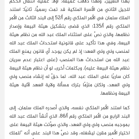
بهذا التعيين. ولهذا دلالات عميقة: أولاً: عملية انتقال الحكم
للجيل الثاني من الأسرة الملكية قد تمت رسميًّا. ثانيًا: استند
الملك سلمان في الأمر الملكي رقم أ/52 إلى البند الثالث من الأمر
الملكي رقم أ/135؛ الذي قضى بتشكيل هيئة البيعة وإصدار
نظامها، والذي نصَّ على استثناء الملك عبد الله من نظام هيئة
البيعة. وفي هذا تأكيد على قانونية استحداث الملك عبد الله
لمنصب ولي ولي العهد؛ إذ لم يكن يوجد أي قانون يمنع الملك
عبد الله من استحداث هذا المنصب (على اعتبار عدم سريان
نظام هيئة البيعة عليه). وبكلمات أخرى، لو أن نظام هيئة البيعة
كان ساريًا على الملك عبد الله، لما حقَّ له إنشاء منصب ولي
ولي العهد، ولكان ملزَمًا بترك مسألة ولاية العهد لآلية هيئة
البيعة ونظامها.
كما استند الأمر الملكي نفسه، والذي أصدره الملك سلمان، إلى
البند الرابع من الأمر الملكي رقم أ/86، الذي أنشأ الملك عبد الله
بموجبه منصب ولي ولي العهد، والذي صوَّتت هيئة البيعة على
اختيار الأمير مقرن ليشغله، وقد نصَّ هذا البند على أنه "للملك