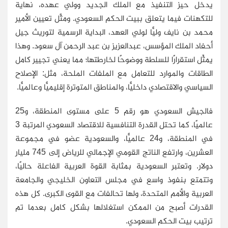
يدخل حيز التنفيذ مع الملك الجديد وولي عهده، نهاية
للتكهنات فيما يتعلق ببيت الحكم السعودي. ومثَّل تعيين الأمير
محمد بن نايف وليًّا لولي العهد، البداية الرسمية لتوريث جيل
أحفاد الملك المؤسس، عبدالعزيز بن عبد الرحمن آل سعود. وهذا
يمثِّل استقرارًا للسلطة ووضوحًا لخارطتها؛ مما يعني تجيير كامل
الطاقات والموارد للتعامل مع الملفات الملحة، مثل: الإصلاح
السياسي والاقتصادي داخليًّا، والمناطق المتوترة إقليميًّا وعالميًّا.
فالجيش السعودي هو رقم 5 على مستوى المنطقة، و25
عالميًا، كما تحتل القدرة التنافسية للاقتصاد السعودي المرتبة 3
في المنطقة، و24 عالميًّا، والسعودية عضو في مجموعة
العشرين، وارتفع الناتج القومي الإجمالي للرياض إلى 745 مليار
دولار. وتعتبر السعودية بمثابة القوة العربية الفاعلة حاليًا،
وتتمتع بنفوذ واسع في مجلس التعاون الخليجي والجامعة
العربية والأمم المتحدة، ولها تحالفات مع القوى الكبرى. كل هذه
القدرات أصبح من الممكن استغلالها بشكل كامل بعدما تم
ترتيب بيت الحكم السعودي.