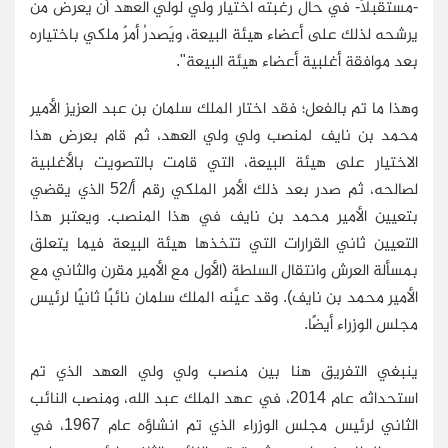
-مستقبلاً- في حال رغبته اختيار ولي لولي العهد أن يعرض من
يرشحه لذلك على أعضاء هيئة البيعة، ويَصدرُ أمرٌ ملكي باختياره
بعد موافقة أغلبية أعضاء هيئة البيعة".
وهذا ما تم بالفعل؛ فقد اختار الملك سلمان بن عبد العزيز الأمير
محمد بن نايف لمنصب ولي ولي العهد، ثم قام بعرض هذا
الاختيار على هيئة البيعة، التي قامت بالتصويت بالأغلبية
لصالحه، ثم صدر بعد ذلك الأمر الملكي رقم أ/52 الذي يقضي
بتعيين الأمير محمد بن نايف في هذا المنصب. ويعتبر هذا
التعيين ثاني القرارات التي تتخذها هيئة البيعة فيما يتعلق
بمسألة العرش وانتقال السلطة (الأول مع الأمير مقرن والثاني مع
الأمير محمد بن نايف). وقد عيَّنه الملك سلمان نائبًا ثانيًا لرئيس
مجلس الوزراء أيضًا.
ينبغي التفريق هنا بين منصب ولي ولي العهد الذي تم
استحداثه عام 2014، في عهد الملك عبد الله، ومنصب النائب
الثاني لرئيس مجلس الوزراء الذي تم انشاؤه عام 1967، في