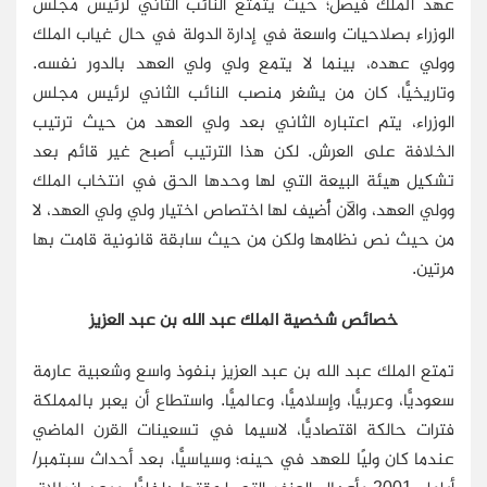
عهد الملك فيصل؛ حيث يتمتع النائب الثاني لرئيس مجلس
الوزراء بصلاحيات واسعة في إدارة الدولة في حال غياب الملك
وولي عهده، بينما لا يتمع ولي ولي العهد بالدور نفسه.
وتاريخيًّا، كان من يشغر منصب النائب الثاني لرئيس مجلس
الوزراء، يتم اعتباره الثاني بعد ولي العهد من حيث ترتيب
الخلافة على العرش. لكن هذا الترتيب أصبح غير قائم بعد
تشكيل هيئة البيعة التي لها وحدها الحق في انتخاب الملك
وولي العهد، والآن أُضيف لها اختصاص اختيار ولي ولي العهد، لا
من حيث نص نظامها ولكن من حيث سابقة قانونية قامت بها
مرتين.
خصائص شخصية الملك عبد الله بن عبد العزيز
تمتع الملك عبد الله بن عبد العزيز بنفوذ واسع وشعبية عارمة
سعوديًّا، وعربيًّا، وإسلاميًّا، وعالميًّا. واستطاع أن يعبر بالمملكة
فترات حالكة اقتصاديًّا، لاسيما في تسعينات القرن الماضي
عندما كان وليًا للعهد في حينه؛ وسياسيًّا، بعد أحداث سبتمبر/