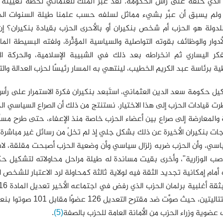
 الذي خلفه على رأس الحكومة. لقد عبَّر الملك للعثماني لحظة تعيينه
، ولم يسبق أن عبَّر بشيء مماثل لسلفه حسب علمنا طيلة السنوات الخ
لدولة هو الحزب أم شخص بنكيران أو بالأحرى الحزب بقيادة بنكيران؟ إ
دوار والوظائف بقوته التواصلية والسياسية المؤثِّرة، ولغته البسيطة ال
فكر اليساري ثم انخراطه بعد ذلك في الشبيبة الإسلامية، والحركة الإ
ية برئاسة عبد الكريم الخطيب، لينتهي به المسار رئيسًا لحزب العدالة والت
ل حكومة سعد الدين العثماني، استَبعد بنكيران فكرة الاستمرار على رأس 
طرت قيادات الحزب إلى هذا الاختيار. نستنتج من ذلك أن الصراع السياسي
 والمعارضة إلى صراع بين أعضاء الحزب خاصة منذ الإعفاء، حتى طرح مسألة
جات بنكيران الأخيرة عن ذلك بشكل جلي إذ لم تخلُ من رسائل غير مباشر
سياسي، وأن الحزب ضربه زلزال سياسي وأن وضعية الحزب أصبحت مقلقة، لاس
صب الوزارية"، وأخرى بقيت مساندة له طيلة مراحل محاولاته لتشكيل حك
 أمام إمكانية تجديد الثقة فيه لولاية ثالثة كمحاولة لرد الاعتبار للشخص
.
(5)