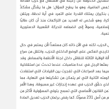
 لتشكيل الحكومة عن رغبته في الاشتغال مع حزب العدالة
مس الماضية، وهو ما يطرح السؤال: هل ما يشكِّل مشكلًا
ن بنكيران يمتلك القدرة على التمرد في أية لحظة، ويتقن
ماكرة، وهو شخص له العديد من التراكمات منذ أن كان طالبًا
سلامية، وصولًا إلى انضمامه للحركة الشعبية الدستورية
نمية.
الحزب، لكنه في الآن ذاته كان مستعدًّا لأن يستمر في حال
 الخارجي انعكس على الوضع الداخلي للحزب، وانتقل من صراع
 الولاية الثالثة للنقاش داخل لجنة الأنظمة والمساطر. وقد
ة بعثها الرجل في عدة مناسبات، عندما تحدث عن استقلالية
يما بعد الصراعات التي تفجرت بين القيادات التي استفادت
ومته الثانية التي لم يتمكن من تشكيلها في النهاية، مما
 الذي حقَّق الحزب في عهده إنجازات غير مسبوقة. وهذا الأمر
لم يحظ بثقة أغلبية برلمان الحزب الذي رفض في اجتماعه الأخير تعديل المادة 16من القانون الأساسي التي تسمح بتولي المسؤولية لأكثر من
ولايتين متتاليتين، حيث صوَّت ضد مقترح التعديل 126 عضوًا مقابل 101 صوتوا بنعم من أصل 231 مصوِّتًا. كما رفض برلمان الحزب تعديل المادة