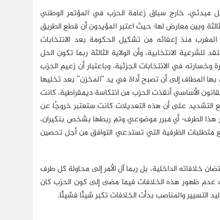
شكل مبدئي، خارج سباق زعامة الحزب في المؤتمر الوطني
ثالثة وبين معارض لها؛ حيث اعتبر المؤيدون أن قطع الطريق
ه المغرب منذ إعفائه من تشكيل الحكومة بعد الانتخابات
ول 2017، وما أفرزته من حكومة تفتقد للشرعية الانتخابية، وأن الولاية الثالثة ربما تكون الحل
 وخسارته في الانتخابات الجزئية، وباعتبار أن زعيم الحزب
ى بها المطاف إلى أن تصبح أداة في يد "المخزن" بعد تخليها
لقانون الأساسي أنقذت الحزب من انتكاسة ديمقراطية، كانت
 التشديد على أن هذه التعديلات كانت ستعتبر خروجًا عن
نظر هذا الطرف- أي مبرر موضوعي وتم ربطها بشخص بنكيران،
مع متطلبات الظرفية التي تستدعي التوافق من أجل تحصين
ان خلافاته الداخلية، بل ربما آل الأمر إلى محاولة كل طرف
ب عدم ظهور هذه الخلافات فيما مضى إلى كون الحزب كان
د التسيير والمناصب بدأت الخلافات تكبر شيئًا فشيئًا.