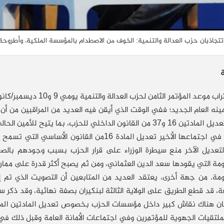
تجاذبان حزب العدالة والتنمية: الخوف من الاصطدام بالمؤسسة الملكية، وأطروحة رد 
ة
مع اقتراب موعد المؤتمر 
ينه العام الجديد؛ ففي الوقت الذي أيقن فيه العديد من المراقبين من أن
طرح تعديل المادتين 16 و37 من القانون الداخلي للحزب، بما يتيح
الحزب في اجتماعها الأخير تعديل المادة 16من الق
تعديل الآخر منع سيطرة الوزراء على قرار الحزب بسبب وجودهم بالصف
مة التي يقودها سعد الدين العثماني، ومن ثم يصبح أكثر قدرة على ممارسة
مة. من جهة أخرى، يعتقد العديد من المتابعين أن التصويت الذي تم إ
، قد قطع الطريق على الولاية الثالثة لبنكيران بصفة نهائية، وقد ذكر سليم
ان هناك نقاش كبير داخل مؤسسات الحزب بخصوص تعديل المادتين المذك
لتقيات الجهوية للمؤتمِرين وفي اجتماعات الأمانة العامة وقبل ذلك في 