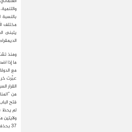
العثماني
والتنمية
بالنسبة ل
مختلف الأ
يتبنى ال
الديمقراط
ومنذ تشكي
ما إذا اض
مع الدولة
عبَّرت خر
القرار ال
من "المنا
فتح الباب
37 بحذف عضوية وزراء الحزب من الأمانة العامة للحزب بالصفة