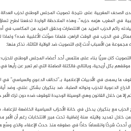
دى الصحف المغربية على نتيجة تصويت المجلس الوطني لحزب العدالة والت
بية في المغرب هزمه حزبه"، وهذه الملاحظة الواردة تدفعنا لطرح تساؤل 
ادته راكم الحزب المزيد من الانتصارات وحقق المزيد من المكاسب في 
ماثل في الحزب في الوقت الراهن، فلماذا صوَّتت الأغلبية ضده؟ ولماذا 
 مجموعة من الأسباب أدت إلى التصويت ضد الولاية الثالثة، نذكر منها:
لتصويت كان سريًّا بناء على ملتمس أحد أعضاء المجلس الوطني للحزب؛
ن موقفهم بكل أريحية، وبالتالي فالكتلة الصامتة التي لم تعبر عن رأيها ف
ف ما يسمى في الأدبيات الإعلامية بـ"تحالف الدعوي والسياسي" في الحزب
م إلا من خلال القانون وهي الوسيلة الوحيدة للوقوف ضده دون ترك الأمر ح
الحزب مع بنكيران يدخل في خانة الأحزاب السياسية الخاضعة للزعامة، فإذ
ن خلال تمديد ولايته سنة إضافية تحت مبرر الانتخابات رغم أن الأمر مخ
لذي أحدث شرخًا وانقسامًا حادًّا في صفوفه منذ حدث الإعفاء، والذي وسَّع