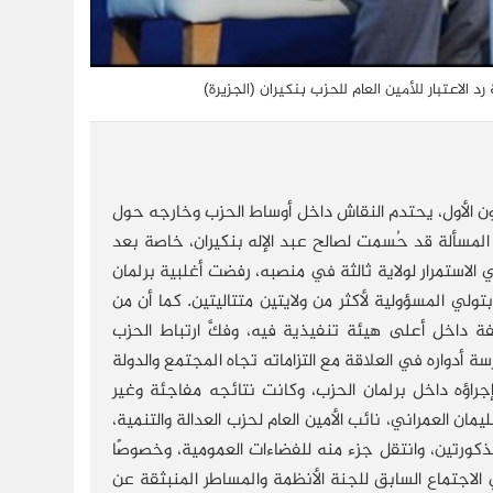
الاعتبار للأمين العام للحزب بنكيران (الجزيرة)
الثامن لحزب العدالة والتنمية يومي 9 و10 ديسمبر/كانون الأول، يحتدم النقاش داخل أوساط الحزب وخارجه حول
 المسألة قد حُسمت لصالح عبد الإله بنكيران، خاصة بعد
 للأمين الحالي الاستمرار لولاية ثالثة في منصبه، رفضت أغلبية برلمان
انون الأساسي التي تسمح بتولي المسؤولية لأكثر من ولايتين متتاليتين. كما أن من
ة داخل أعلى هيئة تنفيذية فيه، وفكَّ ارتباط الحزب
 أدواره في العلاقة مع التزاماته تجاه المجتمع والدولة
جراؤه داخل برلمان الحزب، وكانت نتائجه مفاجئة وغير
ان العمراني، نائب الأمين العام لحزب العدالة والتنمية،
ورتين، وانتقل جزء منه للفضاءات العمومية، وخصوصًا
الاجتماع السابق للجنة الأنظمة والمساطر المنبثقة عن