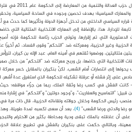
منذ انتقال حزب ال
 والمعارك السياسية؛ بهدف تحصين وجوده في الساحة السياسية، وتحق
 قراره السياسي الداخلي من تدخل أجهزة الدولة وتأثيرها كما حدث مع 
بعة للإدارة. هذا، بالإضافة إلى المعارك الانتخابية المتتالية التي خا
ت الدستورية التي تم إقرارها، وتولي الحزب رئاسة للحكومة فإنه أصب
 الحزبية وغير الحزبية، ومعركته ضد "التحكم" وقوى الفساد، ثم أخيرًا عل
ين متتاليتين، ووضعوا ثقتهم في أمينه العام، عبد الإله بن كيران، لترؤُّ
ات الانتخابية التي خاضها، بل وربح معركته ضد "التحكم" من خلال صمو
حولها إلى انتصارات أمام الشعب. لكنَّ بنكيران بالمقابل خسر معركة ال
ادس على إثر فشله أو عرقلة تشكيله للحكومة الذي استغرق عدة أشهر. ل
 كانت الفشل في كسب رضا وثقة الملك، ربما من جرَّاء مواقفه؛ حيث ك
 قبيل: "التماسيح والعفاريت"، و"وجود دولتين" و"التحكم" في إشارة منه
نصب رئيس الحكومة وخلال جولاته ولقاءاته الحزبية، قال ذات مرة في ح
 رضا والدتي ورضا الشعب"
(4)
، بعد أن سعى لكسبه لمدة طويلة. وهذا الت
ا على أن علاقته بالملك تبقى ودية ومحاطة بكثير من الاحترام والتبج
 مهينة، وبالتالي حكمت على بنكيران بالفشل في تطبيع علاقة الحز