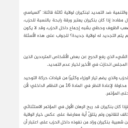
نمية ضد التمديد لبنكيران لولاية ثالثة قائلة: "السياسي
مفاده: إذا كان بنكيران يعتبر ورقة رابحة بالنسبة للحزب،
أصعب الظروف وحظي بشبه إجماع داخل الحزب، وقد لا يكون
لم يتم التجديد له لولاية جديدة؟ للجواب على هذه الأسئلة
 الشيء الذي رفع الحرج عن بعض الأشخاص المترددين الذين
ي المجلس انحازت في الأخير لخيار عدم التمديد.
 والذي يضم تيار الوزراء وكثيرًا من قيادات حركة التوحيد
والإصلاح، الذراع الدعوية للحزب ونواته الصلبة، ضد بنكيران بشكل علني، وضد أية محاولة لإعادة النظر في المادة 16 من النظام الداخلي؛ لأن
تى المؤتمر.
ا كان بنكيران قد ربح الرهان الأول في المؤتمر الاستثنائي
الف للقانون ولم يتلقَّ أية معارضة على عكس خيار الولاية
 من شعبية بنكيران وزاد من نفوذه داخل الحزب على اعتبار أن