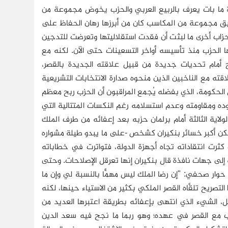
عدالة والتنمية من المعارضة إلى الحكومة عام 2011 في فترة ما بات يعرف بالربيع العربي والحزب يخوض مجموعة من
يق مجموعة من المكاسب كان من أبرزها رهان الحفاظ على
أحزاب أخرى ما لبثت أن فقدت استقلاليتها وتعرضت للتدجين
ضها الحزب منذ تأسيسه أواخر التسعينات حتى الآن. لكنه مع
ح أمام تحديات جديدة من قبيل علاقته الجديدة بالقصر،
اقته مع الناخبين الذين منحوه صدارة الانتخابات التشريعية
س الحكومة، الذي بفضله يُجمع المراقبون أن الحزب ربح معظم
ده ومقاومته وعدم استسلامه رغم النكسات المتتالية التي
ولاية الثالثة أمام برلمان حزبه بعد إعفائه من طرف الملك
كن أكبر خسائر بنكيران كشخص -على ما يبدو طيلة مشواره
ثرت انتقاداته تجاه أجهزة الدولة، فتواترت في خطاباته
 إلى جهات نافذة قال بنكيران إنها تعرقل الإصلاحات. وحتى
وار صحفي: "إن رضا الملك ليس مهمًّا بالنسبة لي وإن ما
صريح تلقَّاه القصر الملكي بكثير من الاستياء حينها، لكنه
يل، الشيء الذي انتهى بإعفائه بطريقة اعتبرها العديد من
ب مع القصر في عهده؛ وهو ربما ما نجح فيه سعد الدين