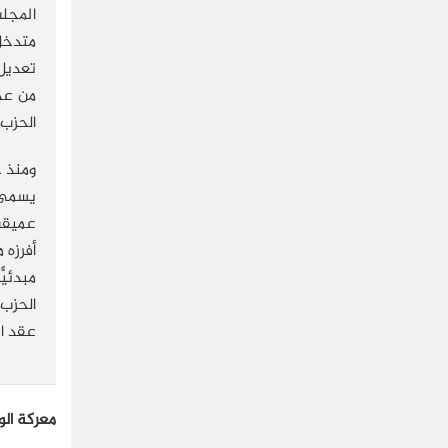
متدخل 
تعديل المادة 16 من القانون الأساسي للحز
من عدم
الحزب 
يسمى ب
عميقة 
أفرزه 
مبدئيّ
الحزب 
عقد ال
معركة الو