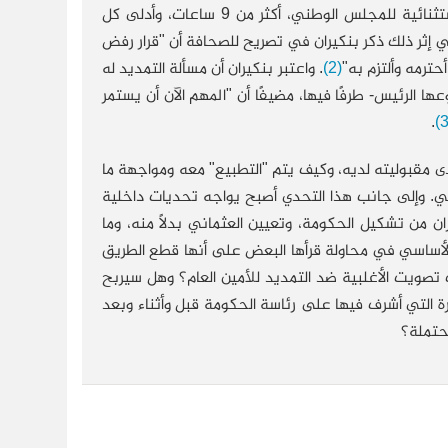
المجلس الوطني، مسجِّلًا أن "النقاش بشأن المادتين استغرق خلال الدورة الاستثنائية للمجلس الوطني، أكثر من 9 ساعات، وأدلى كل
ي إثر ذلك ذكر بنكيران في تصريح للصحافة أن "قرار رفض
(2)
. واعتبر بنكيران أن مسألة التمديد له
ا الرئيس- طرفًا فيها، مضيفًا أن "المهم الآن أن يستمر
.
، ومدى مقبوليته لديه، وكيف يتم "التطبيع" معه ومواجهة ما
لحزبي. وإلى جانب هذا التحدي أصبح يواجه تحديات داخلية
 من تشكيل الحكومة، وتعيين العثماني بدلًا منه، وما
الأساسي في محاولة قرأها البعض على أنها قطع الطريق
بب تصويت الأغلبية ضد التمديد للأمين العام؟ وهل سيربح
ة التي أشرف فيها على رئاسة الحكومة قبل وأثناء وبعد
حتملة؟