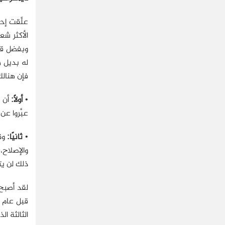
علَّقت إح
الأكثر شع
وبفضل قي
له بديل م
فإن هنالك
•
أولًا:
أن ا
عبَّروا ع
•
ثانيًا:
وقو
ذلك لن يت
لقد أصبح 
قبل عام م
الثالثة ا