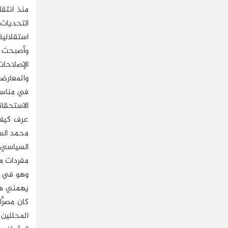
التحديات
استقلالية
وأصبحت تا
الإصلاحا
والمعارضة
في مناسبت
الاستحقاق
عرف كيف ي
محمد الس
السياسي-
مفردات من
وهو في م
يهمني هو
كان مصرًّ
المحللين