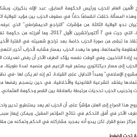
 الأمين العام للحزب ورئيس الحكومة السابق، عبد الإله بنكيران، وب
وهذه المسألة خلقت انقسامًا حادًّا في صفوف الحزب بين مؤيد للولاية ال
ران نحو الولاية الثالثة من مؤشرات "التراجع الديمقراطي" الذي عرف
التشريعية، التي جرت في 7 أكتوبر/تشرين الأ
نقاذ ما تبقى من صورة الحزب خاصة بعد تراجع شعبيته في الفترة الأخيرة
 للمقاومة والممانعة، وهو ما يهدد الحزب بمسار مشابه لأحزاب أخرى انته
إرادة الناخبين. وفي الوقت نفسه يؤكد الطرف الآخر أن رفض تعديلات ا
لحزب إلى مسار ديكتاتوري يستمر فيه الزعيم في منصبه لمدة طويلة، مع
شروع الإسلامي" ومبدأ التداول على القيادة. ثم إنه لم يكن لها -في 
عتمادها يفتقد للشرعية القانونية والأخلاقية، في حين ينسجم رفضها 
 وتجنيب الحزب تحديات مرتبطة بالعلاقة بين القصر وحكومة العثماني.
ج هذا الصراع إلى العلن مؤشرًا على أن الحزب لم يعد يستطيع تدبير واحتض
طرف الآخر في أفق التحكم في نتائج المؤتمر المقبل. ويمكن إيعاز سب
 مراكز صنع القرار، لكن يبدو أنه بمجرد مشاركته في الحكم وتمكنه من مقالي
ة تحت الضغط