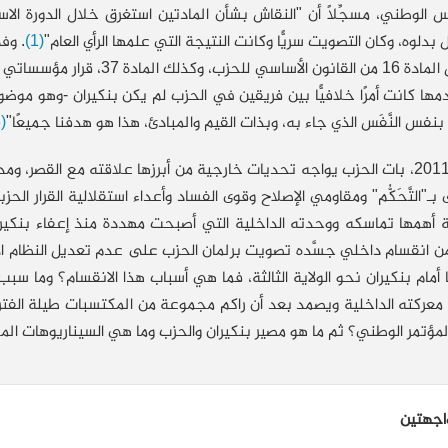
بدلوه، وكان التصويت سريًّا وكانت النتيجة التي علمها الرأي العام"
(1)
. وف
ب، وكذلك المادة 37، قرار مؤسساتي أحترمه وألتزم به"
ها كانت أمرًا خلافيًّا بين فريقين في الحزب لم يكن بنكيران -وهو موضوعه
بنفس النَّفَس الذي جاء به، وبذات القيم والمبادئ، هذا هو هدفنا جميعًا"
(3)
ومنذ 2011، بات الحزب يواجه تحديات خارجية من أبرزها علاقته مع القصر
ـ"التَّحَكُّم" ومقاومي الإصلاح وقوى الفساد وأعداء استقلالية القرار ا
أهمها تماسكه ووحدته الداخلية التي أصبحت مهددة منذ إعفاء بنكيران
من انقسام داخلي جسَّده تصويت برلمان الحزب على عدم تعديل النظام 
ًا أمام بنكيران نحو الولاية الثالثة، فما هي أسباب هذا الانقسام؟ وما س
معركته الداخلية ويصمد بعد أن راكم مجموعة من المكتسبات طيلة الفتر
مؤتمر الوطني؟ ثم ما هو مصير بنكيران والحزب وما هي السيناريوهات الم
اجهتين