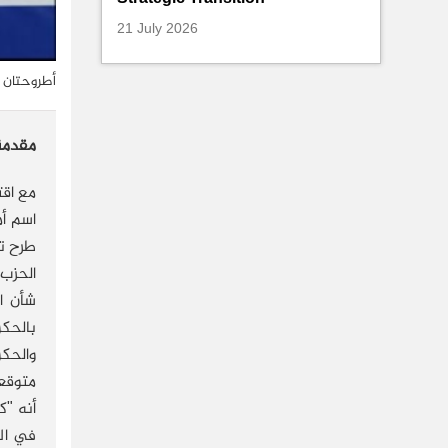
21 July 2026
أطروحتان ت
مقدم
اسم أم
شأن ال
بالحكو
والحكو
متوقعة
أنه "ك
في الم