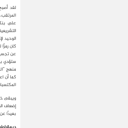
لقد أصبح
المرتقب، 
على بنكي
الوحيد لإ
كان رمزًا
عن تجسيد 
ستؤدي با
منهج "الم
كما أن ا
المكتسبات
ويبقى خرو
إضعاف ال
بعيدًا عن
ديمقراطي