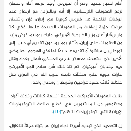
أمام اختبار جديد. ومع أن الفيروس أوجد فرصة أمام واشنطن
لرفع العقوبات اللاإنسانية، إلا أنه وبالتزامن مع ارتفاع عدد
الوفيات الناجمة عن فيروس كورونا في إيران، فإن واشنطن
فرضت حزمة إضافية من العقوبات الجديدة عليها. ففي 18
مارس/آذار أعلن وزير الخارجية الأميركي، مايك بومبيو، فرض مزيد
من العقوبات على إيران، وأشار بومبيو، دون تقديم أي دليل، إلى
تورط إيران مباشرة أو تقديمها دعمًا لمنفذي الهجوم الصاروخي
الأخير الذي استهدف معسكر التاجي العسكري شمال بغداد وقُتل
فيه جنديان أميركيان. ثم تلا ذلك شن سلاح الجو الأميركي
غارات جوية على منشآت تابعة لحزب الله في العراق قُتل
خلالها ثلاثة جنود عراقيين وشرطيان ومدني واحد.
طالت العقوبات الأميركية الجديدة "تسعة كيانات وثلاثة أفراد"
معظمهم من المستثمرين في قطاع صناعة البتروكيماويات
الإيرانية التي "توفر إيرادات للنظام"
(10)
.
إن التصعيد الذي تبديه أميركا تجاه إيران لم يترك مجالًا للتفاؤل،