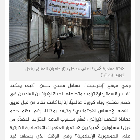
لافتة معادية لأميركا على مدخل بازار طهران المغلق بفعل
كورونا (رويترز)
وفي موقع "إنترسبت"، تساءل مهدي حسن، "كيف يمكننا
تفسير قسوة إدارة ترامب وتجاهلها لحياة الإيرانيين العاديين في
خضم تفشي وباء كورونا عالميًّا، إلا إذا كانت تُقاد من قبل فريق
ينقصه الإحساس الاجتماعي؟ وكيف يمكننا، رغم عظم حجم
معاناة الشعب الإيراني، فَهْم منسوب الدعم المتزايد المقدَّم من
قبل المسؤولين الأميركيين لاستمرار العقوبات الاقتصادية الكارثية
على الجمهورية الإسلامية؟ وفي الوقت الذي يصطف فيه