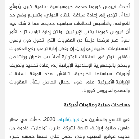
أحدث فيروس كورونا صدمة جيوسياسية عالمية كبرى يُتوقَّع
لها أن تؤدي إلى إعادة صياغة النظام الدولي، وتسريع وضع حد
للعولمة، والتأسيس لتحالفات سياسية جديدة. مما لا شك فيه
أن فيروس كورونا يقتل الإيرانيين، ولكن إدارة ترامب تزيد الأمر
سوءًا عبر فرضها مزيدًا من العقوبات التي تحول دون وصول
المستلزمات الطبية إلى إيران. إن رفض إدارة ترامب رفع العقوبات
يفاقم التوتر في العلاقات المتوترة أصلًا بين طهران وواشنطن
ويدفع بالجمهورية الإسلامية الإيرانية إلى إعادة تحديد وتعريف
أولويات سياستها الخارجية. تناقش هذه الورقة العلاقات
الإيرانية-الأميركية على ضوء الجدال الحاصل بشأن العقوبات
والتصدي لفايروس كورونا.
مساعدات صينية وعقوبات أميركية
في التاسع والعشرين من
فبراير/شباط
2020، حطَّت في مطار
طهرن طائرة إيرانية، تابعة لشركة طيران "ماهان"، قادمة من
مدينة غوانزو الصينية وهي تحمل على متنها خمسة خبراء