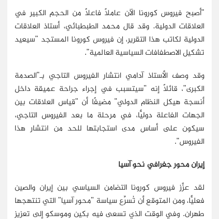
"أصبح فيروس كورونا الآن عاملًا فاعلًا من الحجم الكبير في
العلاقات الدولية. وقد قال محمد الطبطبائي، أستاذ العلاقات
الدولية لكاتب هذا التقرير، إن فيروس كورونا المستجد "سيعيد
تشكيل الاصطفافات السياسية العالمية".
وقد وصف الأستاذ آدامي انتشار الفيروس التاجي بـ"الصدمة
الكبرى"، قائلًا إنه "سيتسبب في إجراء جراحة عميقة داخل
أنسجة هيكل النظام الدولي" مضيفًا أن "قياس العلاقات بين
الجهات الفاعلة دوليًّا، في مرحلة ما بعد الفيروس التاجي،
سيكون على أساس مدى استجابتها للحد من انتشار هذا
الفيروس".
إيران محور جغرافي نحو آسيا
لقد عزَّز فيروس كورونا التضامن السياسي بين إيران والصين
فعليًّا، ومن المتوقع أن تُسرِّع سياسة "محور آسيا" التي تنتهجها
طهران. وفي الوقت الذي تسعى فيه بكين وموسكو إلى تعزيز