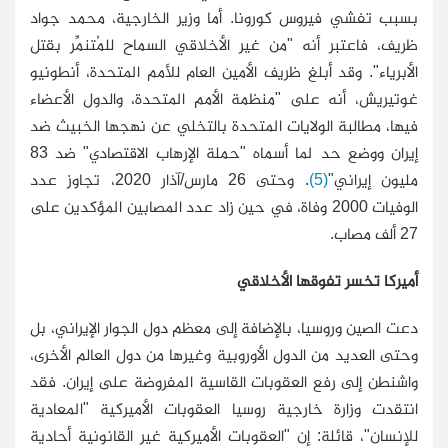
بسبب تفشي فيروس كورونا. أما وزير الخارجية، محمد جواد
ظريف، فاعتبر أنه "من غير الأخلاقي السماح للمُتنمِّر بقتل
الأبرياء". وقد أبلغ ظريف الأمين العام للأمم المتحدة، أنطونيو
غوتيريش، أنه على "منظمة الأمم المتحدة، والدول الأعضاء
فيها، مطالبة الولايات المتحدة بالتخلي عن نهجها الخبيث ضد
إيران ووضع حد لما أسماه "حملة الإرهاب الاقتصادي" ضد 83
مليون إيراني"
(5)
. وحتى 26 مارس/آذار 2020، تجاوز عدد
الوفيات 2000 وفاة، في حين زاد عدد المصابين المؤكدين على
27 ألف مصاب.
أميركا تخسر تفوقها الأخلاقي
دعت الصين وروسيا، بالإضافة إلى معظم دول الجوار الإيراني، بل
وحتى العديد من الدول الأوروبية وغيرها من دول العالم الأخرى،
واشنطن إلى رفع العقوبات القاسية المفروضة على إيران. فقد
انتقدت وزارة خارجية روسيا العقوبات الأميركية "المعادية
للإنسان"، قائلة: إن "العقوبات الأميركية غير القانونية أحادية