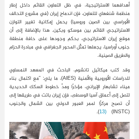
أهدافهما الاستراتيجية، في ظل التعاون القائم داخل إطار
منظمة شنغهاي للتعاون، فإن اندماج إيران (في مشروع التحالف
الأوراسي بين الصين وروسيا) يحمل إمكانية تغيير التوازن
الاستراتيجي القائم بين موسكو وبكين. هذا بالإضافة إلى أن
موقع إيران الاستراتيجي، بحكم وجودها على حافة منطقة
جنوب أوراسيا، يجعلها تمثِّل المحور الجغرافي في مبادرة الحزام
والطريق الصينية.
وقد كتب ميكائيل تانشوم، الباحث في المعهد النمساوي
للدراسات الأوروبية والأمنية (AIES)، ما يلي: "مع اكتمال بناء
ميناء تشابهار الإيراني، مؤخرًا ومدِّ خطوط السكك الحديدية
لتصل إلى أعماق آسيا الوسطى، فإن إيران باتت في طريقها إلى
أن تصبح مركزًا لممر العبور الدولي بين الشمال والجنوب
).
(13
(INSTC)