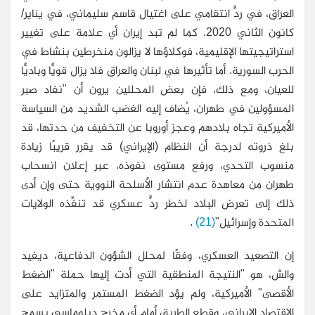
العراق، في ردٍّ انتقامي على اغتيال قاسم سليماني، في يناير/
كانون الثاني 2020. كما لم تبد إيران أي علامة على تغيير
استراتيجيتها الإقليمية، فوكلاؤها لا يزالون منخرطين بنشاط في
الحرب السورية. أما تأثيرها في لبنان والعراق فلا يزال قويًّا وباديًّا
للعيان، ومع ذلك، فإن بعض المحللين يرون أن "نفاد صبر
المسؤولين في طهران، يُضاف إليه الغضب الشديد من السياسة
الأميركية تجاه بلادهم وعجز أوروبا عن التخفيف من حدتها، قد
بلغ ذروته لدرجة أن النظام (الإيراني) قد يقرر قريبًا زيادة
منسوب التحدي، ورفع مستوى نفوذه، عبر إعلان انسحاب
طهران من معاهدة عدم انتشار الأسلحة النووية حتى وإن أدى
ذلك إلى تعرض البلاد لخطر ردٍّ عسكري قد تنفِّذه الولايات
المتحدة وإسرائيل"
(21)
.
إن التصعيد العسكري، وفقًا لمحلل الشؤون الدفاعية، ديفيد
والش، هو "النتيجة المنطقية التي أدت إليها حملة "الضغط
الأقصى" الأميركية، ولم يؤد الضغط المستمر والمتزايد على
الاقتصاد الإيراني، وقطع الطريق أمام أي مخرج دبلوماسي يسمح