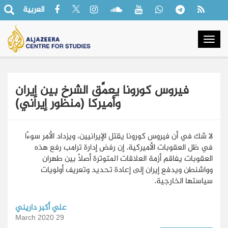
العربية
Togg
navig
فيروس كورونا يعمِّق الشرخ بين إيران
وأميركا (منظور إيراني)
لا شك في أن فيروس كورونا يقتل الإيرانيين، ويزداد الأمر سوءًا
في ظل العقوبات الأميركية. إن رفض إدارة ترامب رفع هذه
العقوبات يفاقم أزمة العلاقات المتوترة أصلًا بين طهران
وواشنطن ويدفع إيران إلى إعادة تحديد وتعريف أولويات
سياستها الخارجية.
علي أكبر داريني
29 March 2020