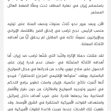
باستسلام إيران في نهاية المطاف تحت وطأة الضغط الهائل
المستمر.
الآن، وبعد مرور نحو ثلاث سنوات ونصف السنة على توليه
منصب الرئيس، نجح ترامب في إلحاق الضرر بالاقتصاد الإيراني
وبالإيرانيين عمومًا، لكنه في المقابل لم يحقق أيًّا من أهدافه
الثلاثة المعلنة.
لقد فشلت حملة الإكراه والنَّبذ التي شنَّها ترامب ضد إيران. أما
أهدافه الثلاثة المتمثلة في -ضمان عدم قدرة إيران على
الحصول على سلاح نووي، والحد من قدراتها في مجال الصواريخ
البالستية، ووقف "سلوكها الإقليمي المزعزع للاستقرار"- فيبدو
أنها أثمرت نتائج عكسية. فإيران واصلت تطوير برامج التحكم
في تسيير وتوجيه الصواريخ والطائرات من دون طيار والأقمار
الصناعية بما يجعلها قادرة على ضرب أهداف داخل إسرائيل
واستهداف القواعد الأميركية المنتشرة في الشرق الأوسط. وقد
ظهرت تلك القدرات عندما ضربت قاعدة للقوات الأميركية في