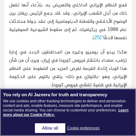
قمع النظام الإيراني الداخلي والتعريض به، بادِّعاء أنها تفعل
ذلك من أجل الشعب الإيراني.. وقد قاد جمع الرئيس ريغان بين
الوضوح الأخلاقي والفطنة الدبلوماسية إلى عقد جولة محادثات
عام 1986 في ريكيافيك، ثم إلى سقوط الشيوعية السوفيتية
نفسها لاحقًا"
(25)
.
هكذا يبدو أن بومبيو وغيره من المحافظين الجدد في إدارة
ترامب، سعداء بانتشار فيروس كورونا في إيران، ويرى أن من شأن
هذا الوباء إتاحة الفرصة لفرض المزيد من الضغوط على النظام
الإيراني، وهو -بالتوازي مع ذلك- يلقي باللوم على الحكومة
الإيرانية في قضية تفشي فيروس كورونا.
You rely on Al Jazeera for truth and transparency
من ناحية أخرى لجأت وزارة الخارجية الأميركية حاليًّا إلى توظيف
We use cookies and other tracking technologies to deliver and personalize
content and ads, enable features, measure site performance, and enable
وسائل التواصل الاجتماعي لتشجيع الإيرانيين وحثِّهم على
social media sharing. You can choose to customize your preferences.
Learn
more about our Cookie Policy.
تبادل المعلومات مع إدارة ترامب حول مستويات تفشي وباء
فيروس كورونا.
Allow all
Cookie preferences