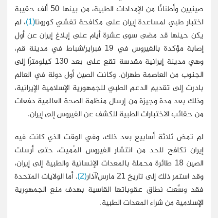
صينيين وأطنانًا من الإمدادات الطبية، من بينها 50 ألف حقيبة
اختبار طبي لمساعدة إيران على مكافحة تفشي كورونا
(1)
، لم
يكن حينها قد مضى سوى عشرة أيام على إبلاغ إيران عن أول
إصابة مؤكدة بالفيروس في 19 فبراير/شباط في مدينة قم،
وهي مدينة إيرانية مقدسة تقع على بعد 130 كيلومترًا إلى
الجنوب من العاصمة طهران. وكانت الصين أول دولة في العالم
بادرت إلى تقديم الدعم الطبي للجمهورية الإسلامية الإيرانية،
وذلك بعد مدة وجيزة من إرسال منظمة الصحة العالمية دفعات
من حقائب الاختبارات الطبية للكشف عن الفيروس إلى إيران.
لم تمض ثلاثة أسابيع بعد ذلك، وفي الوقت الذي كانت فيه
إيران تكافح للحد من انتشار الفيروس المُميت، حتى أرسلت
الصين 18 طائرة محملة بالمعدات الإنسانية والطبية إلى إيران،
وقد استمر ذلك إلى تاريخ 21 مارس/آذار
(2)
. أما الولايات المتحدة
فقد وسَّعت نطاق عقوباتها القاسية بهدف منع الجمهورية
الإسلامية من شراء المعدات الطبية.