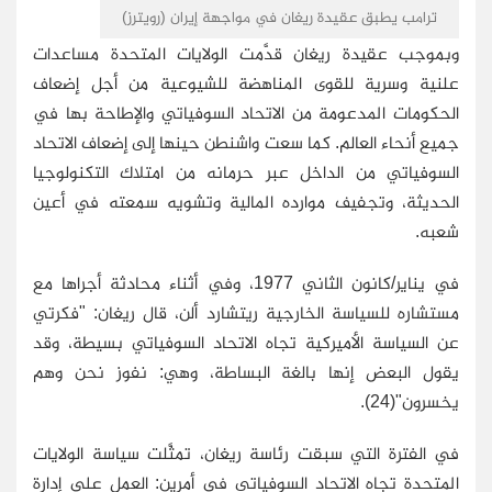
ترامب يطبق عقيدة ريغان في مواجهة إيران (رويترز)
وبموجب عقيدة ريغان قدَّمت الولايات المتحدة مساعدات
علنية وسرية للقوى المناهضة للشيوعية من أجل إضعاف
الحكومات المدعومة من الاتحاد السوفياتي والإطاحة بها في
جميع أنحاء العالم. كما سعت واشنطن حينها إلى إضعاف الاتحاد
السوفياتي من الداخل عبر حرمانه من امتلاك التكنولوجيا
الحديثة، وتجفيف موارده المالية وتشويه سمعته في أعين
شعبه.
في يناير/كانون الثاني 1977، وفي أثناء محادثة أجراها مع
مستشاره للسياسة الخارجية ريتشارد ألن، قال ريغان: "فكرتي
عن السياسة الأميركية تجاه الاتحاد السوفياتي بسيطة، وقد
يقول البعض إنها بالغة البساطة، وهي: نفوز نحن وهم
يخسرون"(24).
في الفترة التي سبقت رئاسة ريغان، تمثَّلت سياسة الولايات
المتحدة تجاه الاتحاد السوفياتي في أمرين: العمل على إدارة