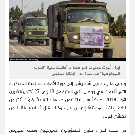
إيران أجرت عمليات لمواجهة ما أطلقت علية "الحرب
البيولوجية" في عدة مدن (وكالة تسنيم)
وعلى ما يبدو فإن شاو يشير إلى دورة الألعاب العالمية العسكرية
التي أقيمت في ووهان، في الفترة من 18 إلى 27 أكتوبر/تشرين
الأول 2019، حيث أرسل البنتاغون حينها 17 فريقًا ضمَّت أكثر من
280 رياضيًّا وموظفًا إلى ووهان، وذلك قبل أسابيع فقط من
تفشِّي الوباء.
من جهة أخرى، حاول المسؤولون الأميركيون وصف الفيروس