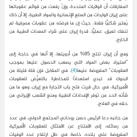
المفارقات أن الولايات المتحدة، وإِنْ رفعت من قوائم عقوباتها
على إيران الواردات من السلع الإنسانية والمواد الطبية، إلا أن ذلك
يُعتبر شكليًّا فقط، حيث إن ما فرضته من عقوبات مصرفية لم
تنفك تعيق، عمليًّا، قدرة إيران على شراء المعدات الطبية من
الخارج.
ومع أن إيران تنتج 95% من أدويتها، إلا أنها في حاجة إلى
"استيراد بعض المواد التي يصعب الحصول عليها بموجب
العقوبات" المفروضة عليها
(4)
. في المقابل فإن قلة قليلة من
البنوك قد تبدي استعدادًا للمخاطرة بالتعرُّض للعقوبات
الأميركية، في حال قررت فتح باب التجارة مع إيران، وهو ما من
شأنه الحد من توفر الإمدادات الطبية ومنع الشعب الإيراني من
حقه في العلاج.
من جانبه دعا الرئيس حسن روحاني المجتمع الدولي، في عدد
من رسائله، إلى الامتناع عن الامتثال للعقوبات الأميركية
المفروضة على بلاده، خاصة في ظل ارتفاع عدد الوفيات