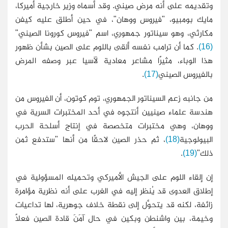
وتقديمه على أنه مرض صيني. وقد أسماه وزير خارجية أميركا،
مايك بومبيو، "فيروس ووهان"، في حين أطلق عليه كيفن
مكارثي، وهو سيناتور جمهوري، اسم "فيروس كورونا الصيني"
(16)
. كما أن ترامب نفسه ألقى باللوم على الصين بشأن ظهور
هذا الوباء، مثيرًا مشاعر معادية لآسيا عبر وصفه المرض
بالفيروس الصيني
(17)
.
من جانبه زعم السيناتور الجمهوري، توم كوتون، أن الفيروس من
هندسة علماء صينيين أنتجوه في أحد المختبرات السرية في
ووهان، وهي مختبرات متخصصة في إنتاج أسلحة الحرب
البيولوجية
(18)
، ثم حذر الصين لاحقًا من أنها "ستدفع ثمن
ذلك"
(19)
.
إن إلقاء اللوم على الجيش الأميركي وتحميله المسؤولية في
إطلاق العدوى قد يُنظر إليه في الغرب على أنه نظرية مؤامرة
زائفة، لكنه قد يتحوَّل إلى نقطة خلاف جوهرية، لها تداعيات
وخيمة، بين واشنطن وبكين في حال آمَنَ قادة الصين فعلًا