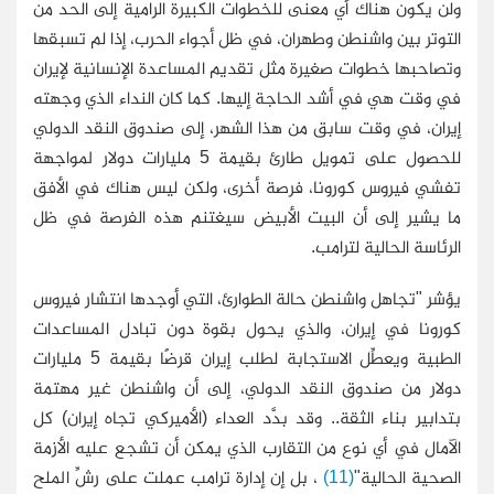
ولن يكون هناك أي معنى للخطوات الكبيرة الرامية إلى الحد من
التوتر بين واشنطن وطهران، في ظل أجواء الحرب، إذا لم تسبقها
وتصاحبها خطوات صغيرة مثل تقديم المساعدة الإنسانية لإيران
في وقت هي في أشد الحاجة إليها. كما كان النداء الذي وجهته
إيران، في وقت سابق من هذا الشهر، إلى صندوق النقد الدولي
للحصول على تمويل طارئ بقيمة 5 مليارات دولار لمواجهة
تفشي فيروس كورونا، فرصة أخرى، ولكن ليس هناك في الأفق
ما يشير إلى أن البيت الأبيض سيغتنم هذه الفرصة في ظل
الرئاسة الحالية لترامب.
يؤشر "تجاهل واشنطن حالة الطوارئ، التي أوجدها انتشار فيروس
كورونا في إيران، والذي يحول بقوة دون تبادل المساعدات
الطبية ويعطِّل الاستجابة لطلب إيران قرضًا بقيمة 5 مليارات
دولار من صندوق النقد الدولي، إلى أن واشنطن غير مهتمة
بتدابير بناء الثقة.. وقد بدَّد العداء (الأميركي تجاه إيران) كل
الآمال في أي نوع من التقارب الذي يمكن أن تشجع عليه الأزمة
الصحية الحالية"
(11)
، بل إن إدارة ترامب عملت على رشِّ الملح