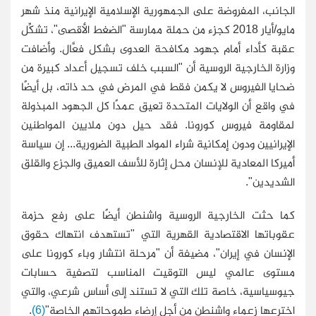
الجانب، المفروضة على الجمهورية الإسلامية الإيرانية منذ شهر
مايو/أيار 2018 كجزء من حملة ممارسة "الضغط الأقصى"، تشكِّل
عقبة كأداء أمام جهود مكافحة العدوى بشكل فعَّال. وأضافت
وزارة الخارجية الروسية أن "السبب خلف تسجيل أعداد كبيرة من
ضحايا الفيروس لا يكمن فقط في المرض في حد ذاته، بل أيضًا
في واقع أن الولايات المتحدة تعيق عمدًا كل الجهود المبذولة
لمقاومة فيروس كورونا. فقد حيل دون ملايين المواطنين
الإيرانيين ودون إمكانية شراء المواد الطبية الضرورية... إن سياسة
أميركا المعادية للإنسان محل إثارة للأسف العميق والجزع والقلق
الشديدين".
كما حثت الخارجية الروسية واشنطن أيضًا على رفع حزمة
عقوباتها الاقتصادية القهرية التي "تستهدف انتهاك حقوق
الإنسان في إيران"، مضيفة أن "مرحلة انتشار وباء كورونا على
مستوى عالمي ليس التوقيت المناسب لتصفية حسابات
جيوسياسية، خاصة تلك التي لا تستند إلى أساس شرعي، والتي
اخترعها زعماء واشنطن من أجل إرضاء طموحاتهم الخاصة"
(6)
.