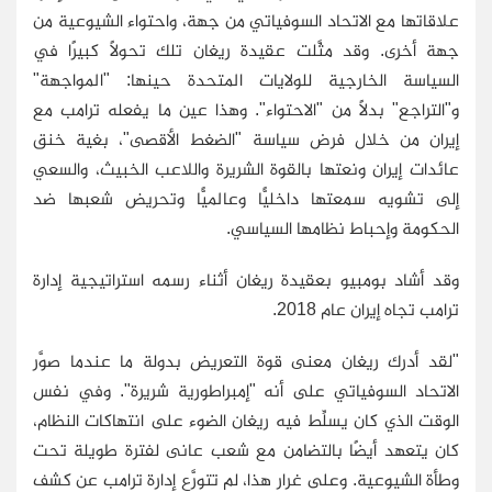
علاقاتها مع الاتحاد السوفياتي من جهة، واحتواء الشيوعية من
جهة أخرى. وقد مثَّلت عقيدة ريغان تلك تحولًا كبيرًا في
السياسة الخارجية للولايات المتحدة حينها: "المواجهة"
و"التراجع" بدلًا من "الاحتواء". وهذا عين ما يفعله ترامب مع
إيران من خلال فرض سياسة "الضغط الأقصى"، بغية خنق
عائدات إيران ونعتها بالقوة الشريرة واللاعب الخبيث، والسعي
إلى تشويه سمعتها داخليًّا وعالميًّا وتحريض شعبها ضد
الحكومة وإحباط نظامها السياسي.
وقد أشاد بومبيو بعقيدة ريغان أثناء رسمه استراتيجية إدارة
ترامب تجاه إيران عام 2018.
"لقد أدرك ريغان معنى قوة التعريض بدولة ما عندما صوَّر
الاتحاد السوفياتي على أنه "إمبراطورية شريرة". وفي نفس
الوقت الذي كان يسلِّط فيه ريغان الضوء على انتهاكات النظام،
كان يتعهد أيضًا بالتضامن مع شعب عانى لفترة طويلة تحت
وطأة الشيوعية. وعلى غرار هذا، لم تتورَّع إدارة ترامب عن كشف