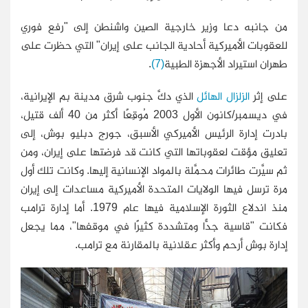
من جانبه دعا وزير خارجية الصين واشنطن إلى "رفع فوري
للعقوبات الأميركية أحادية الجانب على إيران" التي حظرت على
طهران استيراد الأجهزة الطبية
(7)
.
على إثر
الزلزال الهائل
الذي دكَّ جنوب شرق مدينة بم الإيرانية،
في ديسمبر/كانون الأول 2003 مُوقِعًا أكثر من 40 ألف قتيل،
بادرت إدارة الرئيس الأميركي الأسبق، جورج دبليو بوش، إلى
تعليق مؤقت لعقوباتها التي كانت قد فرضتها على إيران، ومن
ثم سيَّرت طائرات محمَّلة بالمواد الإنسانية إليها. وكانت تلك أول
مرة ترسل فيها الولايات المتحدة الأميركية مساعدات إلى إيران
منذ اندلاع الثورة الإسلامية فيها عام 1979. أما إدارة ترامب
فكانت "قاسية جدًّا ومتشددة كثيرًا في موقفها"، مما يجعل
إدارة بوش أرحم وأكثر عقلانية بالمقارنة مع ترامب.