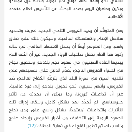
السعي نحو إقامة نظام دولي أكثر توازنًا. ولذلك فإن موسكو
وبكين وطهران اليوم بصدد البحث عن التأسيس لعالم متعدد
الأقطاب.
ومن المتوقَّع أن يعيد الفيروس التاجي الجديد تعريف وتحديد
سلاسل الإنتاج والاستهلاك العالمية، وسيكون ذلك على نطاق
واسع. ومن المتوقع أيضًا أن يدخل الاقتصاد العالمي في حالة
ركود هذا العام بفعل تداعيات الوباء الجديد. غير أن الثقة التي
يبديها القادة الصينيون في صعود نجم بلادهم وتحقيق نجاح
في احتواء الفيروس التاجي يُقدِّم الدليل على تصميمهم على
تقديم الصين في صورة البلد الذي يتزعَّم الكفاح العالمي ضد
الفيروس، وأنهم يسيرون نحو تحويل بلدهم إلى قوة عالمية.
غير أن تداعيات كورونا، وما يمكن أن يحدثه من تأثير
جيوسياسي، لم تُحدَّد بعد بشكل كامل، ويبقى إدراك تلك
التأثيرات والتداعيات "معتمدًا، بشكل واسع، على مدى نجاح
الجهود الرامية إلى التخفيف من أضرار الفيروس وإيجاد علاج
مناسب له، ثم تطوير لقاح له في نهاية المطاف"
(12)
.