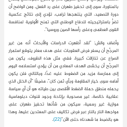
بالمناورة، سوى إلى تحفيز طهران على رد الفعل. ومن الواضح أن
دورة التصعيد، التي ينتهجها ترامب، تؤدي إلى نتائج عكسية
تضرُّ باستراتيجيته للدفاع الوطني التي تمنح الأولوية لمنافسة
القوى العظمى وعلى رأسها الصين وروسيا".
وأضاف والش: "لقد أظهرت الدراسات والأبحاث أنه من غير
المرجَّح أن يسفر فرض العقوبات على هدف معادٍ يتوقع استمرار
الصراع عن تنازلات كبيرة. ففي مثل هذه الظروف، يكون من
المرجَّح أن يخشى الهدف المعادي من أن يؤدي استسلامه اليوم
إلى ممارسة مزيد من الضغوط عليه غدًا، وبالتالي فلن يكون
أمامه سوى خيار المقاومة وبأي ثمن كان"، مضيفًا "أن الخلل الذي
يحمله منطق حملة الضغط الأقصى بين طياته هو أن أي سياسة
عقابية خالصة، غير مصحوبة بإتاحة وجود قنوات دبلوماسية
موازية غير رسمية، سيكون من شأنها تحفيز طهران على
مواجهة النار بالنار عبر فرض تكاليف على المعتدين عليها. وهذا
هو بالضبط ما شهدناه حتى الآن"
(22)
.