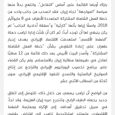
باراك أوباما القائمة على أساس "التفاعل"، وانتهج بدلًا منها
سياسة "المواجهة" تجاه إيران. فقد انسحب من جانب واحد من
خطة العمل الشاملة المشتركة المتعددة الأطراف في 8 مايو/أيار
2018، واصفًا إياها بأنها "كارثية" و"صفقة أحادية الجانب" لم
يكن ينبغي لها أن توجد أبدًا. ثم كان أن شنَّت إدارة ترامب حملة
"الضغط الأقصى" استهدفت الاقتصاد الإيراني بهدف إجبار
طهران على إعادة التفاوض بشأن "خطة العمل الشاملة
المشتركة". وأصدر البيت الأبيض بعد ذلك قائمة من 12 مطلبًا
تعادل في طبيعتها مطالبة إيران بالاستسلام. ولم يكن القضاء
على برنامج تخصيب اليورانيوم الإيراني والتراجع عن إنتاج
الصواريخ البالستية والتصدي للنفوذ الإقليمي الإيراني، سوى
ثلاثة من المطالب الاثني عشر.
من الواضح أن ترامب يسعى، من خلال ذلك، للتوصل إلى اتفاق
جديد يجعله الطرف الرابح، وتتجرع عبره إيران الهزيمة. وقد لجأ،
في سبيل تحقيق أهدافه، إلى الإكراه وممارسة الضغط
الاقتصادي. وتستند استراتيجية ترامب إلى افتراض يقضي