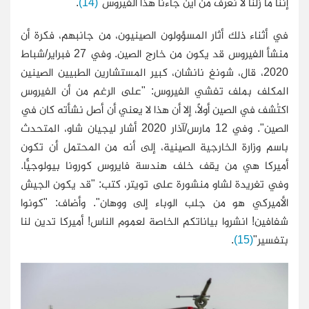
إننا ما زلنا لا نعرف من أين جاءنا هذا الفيروس"
(14)
.
في أثناء ذلك أثار المسؤولون الصينيون، من جانبهم، فكرة أن
منشأ الفيروس قد يكون من خارج الصين. وفي 27 فبراير/شباط
2020، قال، شونغ نانشان، كبير المستشارين الطبيين الصينين
المكلف بملف تفشي الفيروس: "على الرغم من أن الفيروس
اكتُشف في الصين أولًا، إلا أن هذا لا يعني أن أصل نشأته كان في
الصين". وفي 12 مارس/آذار 2020 أشار ليجيان شاو، المتحدث
باسم وزارة الخارجية الصينية، إلى أنه من المحتمل أن تكون
أميركا هي من يقف خلف هندسة فايروس كورونا بيولوجيًّا.
وفي تغريدة لشاو منشورة على تويتر، كتب: "قد يكون الجيش
الأميركي هو من جلب الوباء إلى ووهان". وأضاف: "كونوا
شفافين! انشروا بياناتكم الخاصة لعموم الناس! أميركا تدين لنا
بتفسير"
(15)
.