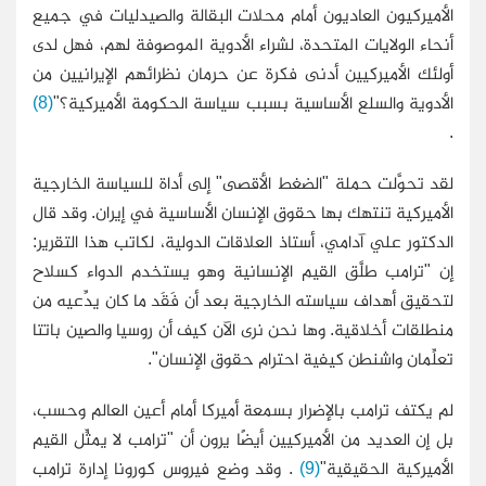
الأميركيون العاديون أمام محلات البقالة والصيدليات في جميع
أنحاء الولايات المتحدة، لشراء الأدوية الموصوفة لهم، فهل لدى
أولئك الأميركيين أدنى فكرة عن حرمان نظرائهم الإيرانيين من
الأدوية والسلع الأساسية بسبب سياسة الحكومة الأميركية؟"
(8)
.
لقد تحوَّلت حملة "الضغط الأقصى" إلى أداة للسياسة الخارجية
الأميركية تنتهك بها حقوق الإنسان الأساسية في إيران. وقد قال
الدكتور علي آدامي، أستاذ العلاقات الدولية، لكاتب هذا التقرير:
إن "ترامب طلَّق القيم الإنسانية وهو يستخدم الدواء كسلاح
لتحقيق أهداف سياسته الخارجية بعد أن فَقَد ما كان يدِّعيه من
منطلقات أخلاقية. وها نحن نرى الآن كيف أن روسيا والصين باتتا
تعلِّمان واشنطن كيفية احترام حقوق الإنسان".
لم يكتف ترامب بالإضرار بسمعة أميركا أمام أعين العالم وحسب،
بل إن العديد من الأميركيين أيضًا يرون أن "ترامب لا يمثِّل القيم
الأميركية الحقيقية"
(9)
. وقد وضع فيروس كورونا إدارة ترامب