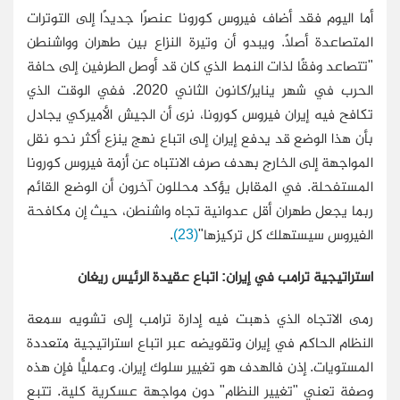
أما اليوم فقد أضاف فيروس كورونا عنصرًا جديدًا إلى التوترات
المتصاعدة أصلًا. ويبدو أن وتيرة النزاع بين طهران وواشنطن
"تتصاعد وفقًا لذات النمط الذي كان قد أوصل الطرفين إلى حافة
الحرب في شهر يناير/كانون الثاني 2020. ففي الوقت الذي
تكافح فيه إيران فيروس كورونا، نرى أن الجيش الأميركي يجادل
بأن هذا الوضع قد يدفع إيران إلى اتباع نهج ينزع أكثر نحو نقل
المواجهة إلى الخارج بهدف صرف الانتباه عن أزمة فيروس كورونا
المستفحلة. في المقابل يؤكد محللون آخرون أن الوضع القائم
ربما يجعل طهران أقل عدوانية تجاه واشنطن، حيث إن مكافحة
الفيروس سيستهلك كل تركيزها"
(23)
.
استراتيجية ترامب في إيران: اتباع عقيدة الرئيس ريغان
رمى الاتجاه الذي ذهبت فيه إدارة ترامب إلى تشويه سمعة
النظام الحاكم في إيران وتقويضه عبر اتباع استراتيجية متعددة
المستويات. إذن فالهدف هو تغيير سلوك إيران. وعمليًّا فإن هذه
وصفة تعني "تغيير النظام" دون مواجهة عسكرية كلية. تتبع