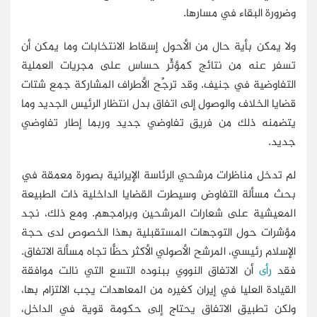
وضرورة البقاء في مسارها.
ولا يمكن بأية حال من الأحول إسقاط الانتخابات وما يمكن أن
تسفر عنه من نتائج كمؤثِّر حساس على مجريات العملية
التفاوضية في جنيف. وقد ترجِّح الأطراف المشاركة جمع شتات
قضايا الخلاف والوصول إلى اتفاق بدل انتظار الرئيس الجديد وما
يتضمنه ذلك من فريق تفاوضي جديد وربما إطار تفاوضي
جديد.
لم تدخل مناظرات مرشحي الرئاسة الإيرانية بصورة معمقة في
بحث مسألة التفاوض وسيطرت القضايا الداخلية ذات الطبيعة
المعيشية على شعارات المرشحين وبرامجهم. ومع ذلك، نجد
مؤشرات حول التوجهات المستقبلية بهذا الخصوص لدى حجة
الإسلام رئيسي، المرشح الأصولي الأكثر حظًّا تجاه مسألة الاتفاق.
فقد
رأى
أن الاتفاق النووي ببنوده التسع التي نالت موافقة
القيادة العليا في إيران كغيره من المعاهدات يجب الالتزام بها،
ولكن تطبيق الاتفاق يحتاج إلى حكومة قوية في الداخل،