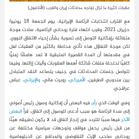
عقبات كثيرة ما تزال تواجه محادثات إيران والغرب (الأناضول)
مع اقتراب انتخابات الرئاسة الإيرانية، يوم الجمعة 18 يونيو/
حزيران 2021، وقرب انتهاء فترة روحاني الرئاسية، سادت موجة
متفائلة بإمكانية التوصل إلى تسوية بشأن إحياء الاتفاق النووي.
لكن موجة التفاؤل هذه تأتي محاطة بالكثير من العقبات لعل
في مقدمتها أن المدة القصيرة المتبقية لا تعد هامشًا زمنيًّا
كافيًا لحلحلة ملفات شائكة أهمها العقوبات وآليات إزالتها. وفيما
تتواصل جلسات المحادثات في جنيف يتصاعد النقد المتبادل
بين مندوبي الطرفين،
الأميركي
، روبرت مالي،
والإيراني
، عباس
عراقجي.
وفي الوقت الذي
رأى
فيه البعض أن إمكانية وصول رئيس أصولي
إلى سدة الرئاسة هو سبب أدعى للوصول إلى اتفاق، قرأ
البعض
الآخر
فيها سببًا للتردد في إنجاز اتفاق قد لا يكون تطبيقه هيِّنًا
من قبل رئيس يحمل مواقف وتوجهات سياسية مختلفة عن
روحاني صاحب الإرث التفاوضي والمدافع عن الدبلوماسية