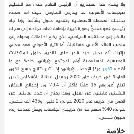
ولا يعني هذا السيناريو أن الرئيس القادم حتى مع التسليم
بتوجهاته الأصولية قد يعارض التفاوض؛ حيث إنه معني
بحلحلة المعضلة الاقتصادية وتقديم حلول بشأنها. وإذا جاء
رئيسي فهو معنيٌّ بصورة كبيرة بإضافة نقاط نجاحه إلى سجله
بالنظر إلى مستقبله السياسي، الذي يضع احتمالات وصوله إلى
منصب القائد الأعلى مستقبلًا. أما التيار الأصولي فهو معني
بإثبات أنه بديل جيد قادر على تقديم حلول للمشكلات
المعيشية المستعصية أمام المجتمع الإيراني. خاصة مع ما
أظهره
تقرير
مركز الإحصاء الإيراني؛ إذ تشير نتائج مسح القوى
العاملة في خريف عام 2020 ومعدل البطالة للأشخاص الذين
تبلغ أعمارهم 15 عامًا فأكثر أن 9.4٪ من إجمالي السكان
النشطين عاطلون عن العمل. وهذا يعني أن عدد العاطلين عن
العمل في خريف عام 2020 حوالي 2 مليون و435 ألف شخص.
حوالي 40% منهم هم من خريجي الجامعات ويصل عددهم إلى
مليون شخص.
خلاصة