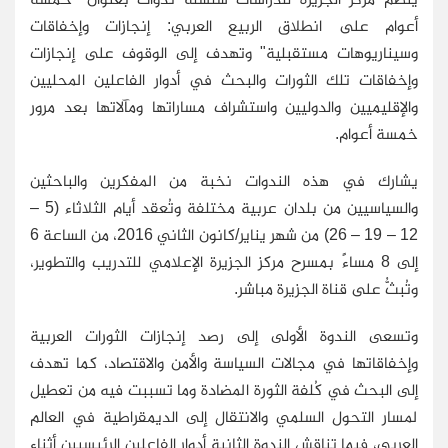
أعوام على انطلاق الربيع العربي: إنجازات وإخفاقات
وسيناريوهات مستقبلية" وتهدف إلى الوقوف على إنجازات
وإخفاقات تلك الثورات والبحث في أدوار الفاعلين المحليين
والإقليميين والدوليين واستشراف مساراتها ومآلاتها بعد مرور
خمسة أعوام.
يشارك في هذه الندوات نخبة من المفكرين والباحثين
والسياسيين من بلدان عربية مختلفة وتُعقد أيام الثلاثاء (5 –
12 – 19 – 26) من شهر يناير/كانون الثاني 2016، من الساعة 6
إلى 8 مساءً بمسرح مركز الجزيرة الإعلامي للتدريب والتطوير،
وتُبثُّ على قناة الجزيرة مباشر.
وتسعى الندوة الأولى إلى رصد إنجازات الثورات العربية
وإخفاقاتها في مجالات السياسة والأمن والاقتصاد، كما تهدف
إلى البحث في كُلفة الثورة المضادة وما تسببت فيه من تعطيل
لمسار التحول السلمي والانتقال إلى الديمقراطية في العالم
العربي، فيما تناقش الندوة الثانية أدوار الفاعلين الرئيسيين أثناء