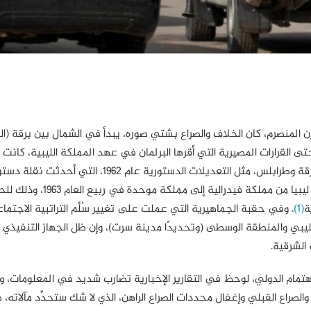
 المنصرم، كان الخلاف والصراع بشتي صوره، يبدأ في الشمال بين برقة (ا
 القرارات المصيرية التي أقرها البرلمان في عهد المملكة الليبية، كانت 
نواب الجنوب هي المرجِّحة للكفة، كلما احتدم الخلاف بين برقة وطرابلس، مثل التعديلات الدستورية عام
ليبيا وأطاحت بنفوذ اللوبيات المسيطرة ومهدت لقرار تحويل ليبيا من مملكة فيدرالية إلى 
ة
(1)
. وفي حقبة الجماهيرية التي عملت على تغيير سُلَّم التراتبية الاجتم
ليبي والمنطقة الوسطى (وتحديدًا مدينة سرت)، وإن ظل الجهاز التنفيذي
الشرقية.
 الاهتمام الدولي، لوحظ في التقارير الإخبارية تضارب شديد في المعلومات
صراع القبلي وإغفال محددات الصراع الراهن، الذي لا شك ستحدِّد مآلاته، 