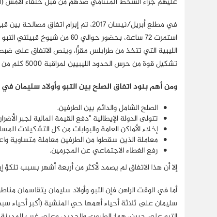
عليهم جرَّاء السخط المتنامي ضدهم من قبل حلفاء الأمس (التبو
في مطلع أبريل/نيسان 2017، تم إبرام ات
استمرت 72 ساعة، بحضور حوالي 0
الليبية التي تتخذ من طرابلس مقرًّا، وينص الاتفاق على ضب
تشكيل قوة من حرس الحدود الليبيين لمراقبة 5000 كلم من الحدود في جنوب ليبيا"
ومن أهم بنود اتفاق الصلح بين التبو وأولاد سليمان في ا
الصلح الشامل والدائم بين الطرفين.
تتولى الدولة الإيطالية "دفع القيمة المالية لجبر الأضر
إخلاء الأماكن العامة والبوابات من كل التشكيلات ال
معاملة الذين سقطوا من الطرفين معاملة متساوية واع
رفع الغطاء الاجتماعي عن المجرمين.
إلا أن هذا الاتفاق لم يصمد لأكثر من أربعة أشهر بسبب تلكؤ إي
أما في الوقت الراهن فإن التبو وأولاد سليمان يتقاسمان من
سليمان على ثلاثة أحياء أهمها حي المنشية (أكبر أحياء 
التبو على حيين، هما: الطيوري والجديد، وعلى غرب المدينة،