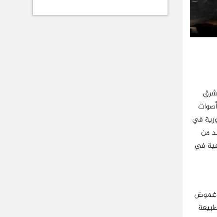
لشرق
أصوات
 1962، التي أحدثت نقلة دستورية في
مملكة موحدة في ربيع العام 1963، وذلك للحد من
اعية في
، وغموض
طبيعة