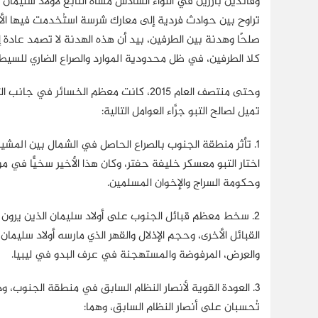
وقائدين بارزين في اللواء السادس مشاة التابع لأولاد سليمان (
تراوح بين حوادث فردية إلى معارك شرسة استُخدمت فيها الأس
صلحًا وهدنة بين الطرفين، بيد أن هذه الهدنة لا تصمد عادة إل
كلا الطرفين، في ظل محدودية الموارد والصراع الضاري للسيطر
تميل لصالح التبو جرَّاء العوامل التالية:
1.
تأثر منطقة الجنوب بالصراع الحاصل في الشمال بين المشير
اختار التبو معسكر خليفة حفتر، وكان هذا الأخير سخيًّا في 
وحكومة السراج والإخوان المسلمين.
2.
سخط معظم قبائل الجنوب على أولاد سليمان الذين يرون 
القبائل الأخرى، وحجم الإذلال والقهر الذي مارسه أولاد سليم
والعِرض، المرفوضة والمستهجنة في عرف البدو في ليبيا.
3.
العودة القوية لأنصار النظام السابق في منطقة الجنوب، 
تُحسبان على أنصار النظام السابق، وهما: