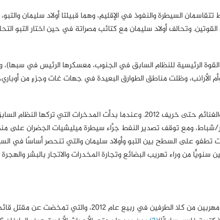
تقاسمان السيطرة والنفوذ في الإقليم، وهما قبيلتا أولاد سليمان والتبو، 
القوتين. وتحالف أولاد سليمان مع كتائب مصراتة في حين اختار التبو التح
القوة الرئيسية للنظام السابق في الجنوب، معسكرها الرئيس في سبها)، 
أم الأرانب، وظلت مناطق الطوارق البعيدة في جهات غات وجزءٍ من أوباري
عاش أولاد سليمان والتبو في وفاق حَذِر جرَّاء تقاسم النفوذ والغنائم حتى خريف 2012. وعندما بدأت المدخرات التي تركها ال
اير/شباط، ومع توقف تصدير النفط جرَّاء سيطرة ميليشيات الجضران على م
 ليبيا، بدأت الخلافات تطفو على السطح بين التبو وأولاد سليمان والتي تنحصر أساسًا في ال
نويًّا من وراء تهريب البضائع وتجارة المخدرات والاتجار بالبشر والهجرة 
بدأ الصراع بين قبيلة أولاد سليمان والتبو، بحوادث فردية بين مهربين من كلا الطرفين في ربيع عام 2012، والتي ت