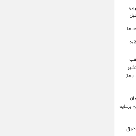
ام 2016 بتشكيل قيادة
قبل
فسها
اءه
ُنسَب
ا تشير
بها).
أن
رق في أوباري برعاية
تضيق