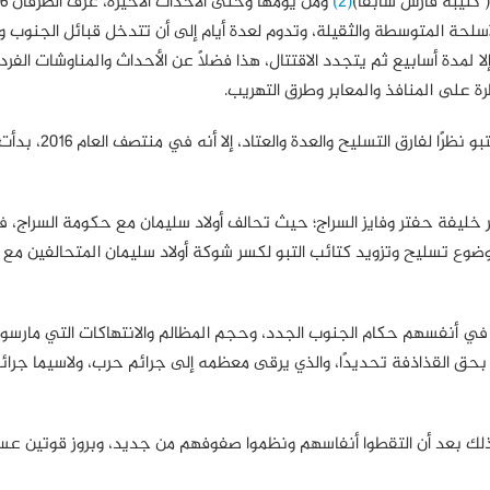
 كتيبة فارس سابقًا)
(2)
لحة المتوسطة والثقيلة، وتدوم لعدة أيام إلى أن تتدخل قبائل الجنوب و
ا لمدة أسابيع ثم يتجدد الاقتتال، هذا فضلًا عن الأحداث والمناوشات الفرد
ة على المنافذ والمعابر وطرق التهريب.
وحتى منتصف العام 2015، كانت معظم الخسائر في جانب التبو نظرًا لف
 خليفة حفتر وفايز السراج؛ حيث تحالف أولاد سليمان مع حكومة السراج، 
موضوع تسليح وتزويد كتائب التبو لكسر شوكة أولاد سليمان المتحالفين مع 
في أنفسهم حكام الجنوب الجدد، وحجم المظالم والانتهاكات التي مارسو
ان بحق القذاذفة تحديدًا، والذي يرقى معظمه إلى جرائم حرب، ولاسيما جرائ
وذلك بعد أن التقطوا أنفاسهم ونظموا صفوفهم من جديد، وبروز قوتين عس