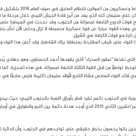
حيث قام ضباط وعسكريون من الموالين للنظام السابق في صيف الع
كن علي سليمان كنه الذي يعد من أبرز قادة الجيش الليبي خلال مرحلة ما 
راج قوات الدروع التابعة لمصراتة من الجنوب، وقد نجحت في السيطرة على
 وهذه القوة عبارة عن قوة عسكرية منضبطة لا تزال وحتى الآن تنأى بن
 تارة مع قوات الكرامة في الشرق.
 اللواء على شباب المقارحة بمنطقة براك الشاطئ. وقد أعلن هذا اللواء ول
ذبحة قاعدة براك في مطلع نوفمبر/تشرين الثاني 2017 التي نفذها "صقور الصحراء" التي يقودها أحمد الحسناوي، وهو جهادي ي
قد راح ضحية تلك المذبحة 141 قتيلًا. وقد لوحظ تواطؤٌ من قبل القوة الثالثة التابعة لمصراتة، في هذه المجزرة، كم
 قائد اللواء السادس مشاة التابع لأولاد سليمان (كتيبة فارس سابقًا في س
ية في الجنوب، لكسر تفرد قطر بأوراق اللعبة بالجنوب الليبي؛ حيث يبدو 
أبوظبي لا تريد أن يتكرر من جديد اتفاق الدوحة الشهير نوفمبر/تشرين الثاني 2015 الذي أوجد هدنة دائمة بين التبو والطوا
الذين باتوا يحسون بخطر حقيقي على تواجدهم في الجنوب، وأن الدائرة 