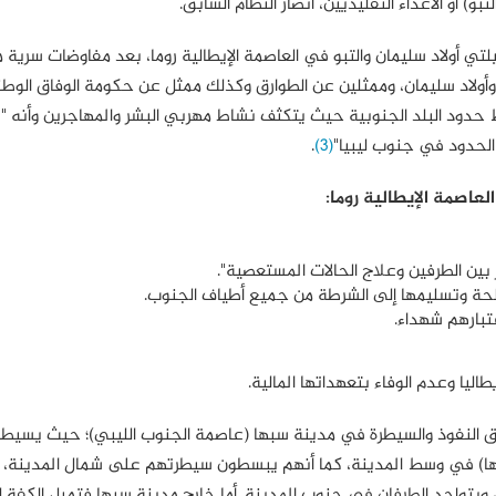
) أو الأعداء التقليديين، أنصار النظام السابق.
فاق مصالحة بين قبيلتي أولاد سليمان والتبو في العاصمة الإيطالية روما، بعد مفاوضات سرية 
6 من شيوخ قبيلتي التبو وأولاد سليمان، وممثلين عن الطوارق وكذلك ممثل عن حكومة الوفاق الو
ط حدود البلد الجنوبية حيث يتكثف نشاط مهربي البشر والمهاجرين وأنه "
.
(3)
لعاصمة الإيطالية روما:
ار بين الطرفين وعلاج الحالات المستعصية".
مسلحة وتسليمها إلى الشرطة من جميع أطياف الجنوب.
تبارهم شهداء.
طاليا وعدم الوفاء بتعهداتها المالية.
اطق النفوذ والسيطرة في مدينة سبها (عاصمة الجنوب الليبي)؛ حيث يسيطر 
سبها) في وسط المدينة، كما أنهم يبسطون سيطرتهم على شمال المدينة،
 ويتواجد الطرفان في جنوب المدينة. أما خارج مدينة سبها فتميل الكفة ل