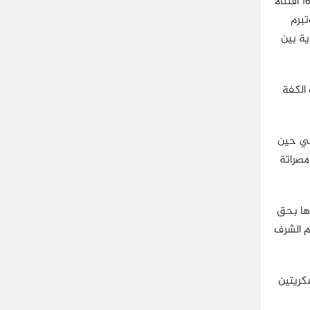
ومن يومها وحتى الأحداث الأخيرة، عرف الطرفان 166 اقتتالًا
تبرم
ية بين
ارق التسليح والعدة والعتاد، إلا أنه في منتصف العام 2016، بدأت الكفة
في حين
مصراتة
ها بحق
م الشرف
كريتين