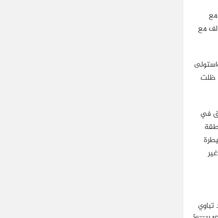
مع
الف مع
واستولى
، ظلت
نظام السابق في
نطقة
سيطرة
غير
مخضت عن مقتل قائد تباوي