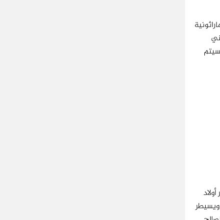
ماراثونية
طني
سيتم
أولاد
 ويسيطر
صالح