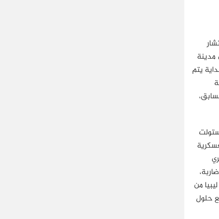
20، لكن مع تعدد وانتشار
 مدينة
داية يتم
ة
لسابق،
 السنة، استولت
عسكرية
ري
ئب ضاربة،
يبيا من
ع حلول