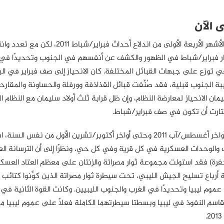
 الآن
ظل الجنوب الليبي بالكامل على ولائه للنظام السابق، طيلة الأشهر الأربعة الأولى من اندلاع أحداث فبراير/شباط 11
صار فبراير/شباط في الظهور والكشف عن أنفسهم في الجنوب وتحديدًا في
ي توزع على جبهات القبائل المختلفة. كان الانحياز إلى صف فبراير في الب
ة الجنوب قبلية، فقد صُنِّفت قبائل القذاذفة وورفلة والحساونة والمقارح
يمان الانحياز لمعارضة النظام، وإن ظل قرابة ثلث أولاد سليمان مع النظام ا
ختارت أن تكون في صف فبراير/شباط.
وعلى مدار شهرين في الفترة الممتدة من انهيار النظام في أواخر أغسطس/آب 2011 وحتى أواخر أكتوبر/تشرين الأول من نفس
 والوحدات العسكرية في كل قرية وفي كل حي، ونظرًا إلى أن الترسانة ال
لجفرة) فقد استولت مجموعة ثوار مصراتة والزنتان على معظم العتاد العسك
 ومع مطلع العام 2012، كان قرابة ثلاثة أرباع تسليح الجيش الليبي، تحت سيطرة ثوار مصراتة الذين كوَّنوا كتا
وم ليبيا وتحديدًا في الغرب والجنوب الليبيين. وكانت القوة الثانية في ل
قاسم النفوذ في ليبيا وبسطتا سيطرتهما الكاملة فعلًا على عموم ليبيا م