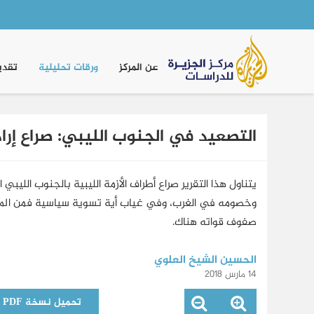
Main
navigation
عن المركز
ورقات تحليلية
تقدي
التصعيد في الجنوب الليبي: صراع إر
يتناول هذا التقرير صراع أطراف الأزمة الليبية بالجنوب الل
وخصومه في الغرب، وفي غياب أية تسوية سياسية فمن المتوق
صفوف قواته هناك.
الحسين الشيخ العلوي
14 مارس 2018
تحميل نسخة PDF