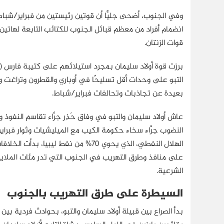
وفي الجنوب، أضحى جليًّا أن قوتين رئيستين من فبراير/شباط ت
انضمام أفراد من معظم قبائل الجنوب للكتائب التابعة لهاتين 
قوات الزنتان.
برزت قوة أولاد سليمان بمجرد استيلائهم على كتيبة فارس (
التبو على وحدات أقل تسليحًا في أوباري والقطرون وتراغت و
بعيدة عن تجاذبات وتحالفات فبراير/شباط.
النضوب جرَّاء سخاء حكومة الكيب مع الميليشيات وثوار فبر
الهلال النفطي، الذي يحوي 70% من نفط
على منافذ وطرق التهريب في الجنوب التي تدر مئات الملايين س
الشرعية.
السيطرة على طرق التهريب بالجنوب