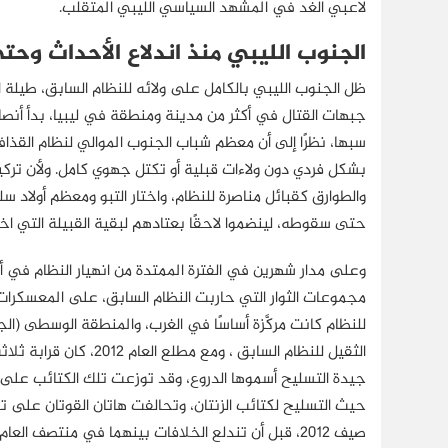
لاعبي الغد في المشهد السياسي الليبي المتقلب.
الجنوب الليبي منذ اندلاع الأحداث وحتى
جبهات القتال في أكثر من مدينة ومنطقة في ليبيا، بدأ أن
سبها، نظرًا إلى أن معظم شباب الجنوب الموالي لنظام القذاف
بشكل فردي دون ولاءات قبلية أو تكتل جهوي كامل. ولأن تركيب
والطوارق كقبائل مناصرة للنظام، واختار التبو ومعظم أولاد سل
حتى سقوطه، لينضموا لاحقًا بعتادهم لبقية القبيلة التي ا
مجموعات الثوار التي حاربت النظام السابق، على المعسكرات
للنظام كانت مركَّزة أساسًا في الغرب، والمنطقة الوسطى (ا
الثقيل للنظام السابق ،
جيدة التسليح أسموها الدروع، وقد توزعت تلك الكتائب على عم
حيث التسليح لكتائب الزنتان، وتحالفت هاتان القوتان على ت
صيف 2012، قبل أن تندلع الخلافات بينهما في منتصف العام 2013.