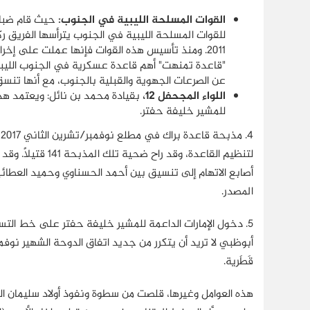
القوات المسلحة الليبية في الجنوب:
للقوات المسلحة الليبية في الجنوب يترأسها الفريق ر
2011. ومنذ تأسيس هذه القوات فإنها عملت على إخ
"قاعدة تمنهت" أهم قاعدة عسكرية في الجنوب الليبي.
عن الصرعات الجهوية والقبلية بالجنوب، مع أنها تنسق
اللواء المجحفل 12،
بقيادة محمد بن نائل: ويعتمد هذا
للمشير خليفة حفتر.
4.
م
لتنظيم القاعدة، و
أصابع الاتهام إلى تنسيق بين أحمد الحسناوي وحميد العطائبي
المصدر.
5.
دخول الإمارات الداعمة للمشير خليفة حفتر على خط التسو
قَطَرية.
هذه العوامل وغيرها، قلصت من سطوة ونفوذ أولاد سليمان 