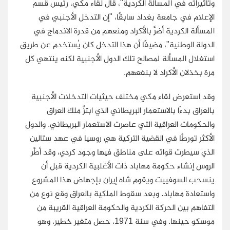
وتأثيراته في المسألة الكردية"، قال لقاء مكي، رئيس قسم
الإعلام في جامعة بغداد سابقًا، "إن التدخل الأجنبي في
المسألة الكردية أضرَّ بالأكراد ومنعهم من قدرة الاندماج في
الدولة الوطنية"، مضيفًا أن هذا التدخل كان يُستخدم عن طريق
استغلال المسألة لمصالح تلك الدول الأجنبية لكنه ينتهي كل
مرة بخذلان الأكراد لا بنفعهم.
وقد استعرض لقاء مكي مختلف حيثيات التدخلات الأجنبية
بالعراق بدءًا بالاستعمار البريطاني الذي ابتزَّ ملك العراق
والحكومات العراقية التي عاصرت الاستعمار البريطاني. والدول
الأكثر تورطًا في القضية التركية هي روسيا في عهد ستالين
الذي سيطرت قواته على مناطق فيها وجود كردي، وقد أطَّر
الروس إنشاء حكومة مهاباد ذات الأغلبية الكردية قبل أن
ينسحب
السوفييت
ويقوم شاه إيران بإجهاض هذا المشروع
واستعادة مهاباد. وبعد سقوط الملكية بالعراق وقع نوع من
التفاهم بين الحركة الكردية والحكومة العراقية القريبة من
موسكو حينها. وفي سنة 1971، حصل متغير خطير، وهو