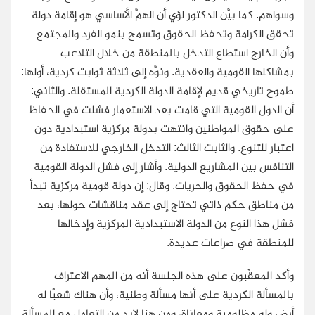
وسواهم. كما بيَّن الدكتور لؤي أن الهمَّ الأساسي هو إقامة دولة
تحقق الكرامة وتحفظ الحقوق وتسمح بنمو الفرد والمجتمع
وأن الخارج استطاع التدخل بالمنطقة من خلال التلاعب
بمشاكلها القومية والعقدية. ونوَّه إلى ثلاثة ثوابت كردية، أولها:
طموح تاريخي قديم لإقامة الدولة الكردية المستقلة. والثاني:
أن الدول القومية التي قامت بعد الاستعمار فشلت في الحفاظ
على حقوق المواطنين وانتهت بدولة مركزية استبدادية دون
اعتبار للتنوع. والثابت الثالث: التدخل الخارجي للاستفادة من
التنافس بين المشاريع الدولية. وأشار إلى فشل الدولة القومية
في حفظ الحقوق والحريات. وقال: إن دولة قومية مركزية تبدأ
من مناطق حكم ذاتي تحتاج إلى عقد مناقشات حولها، بعد
فشل هذا النوع من الدولة الاستبدادية المركزية وإدخالها
للمنطقة في صراعات عديدة.
وأكد المعقِّبون على هذه الجلسة أنه من المهم الاعتراف
بالمسألة الكردية على أنها مسألة وطنية، وأن هناك شعبًا له
أرض وله مظلومية ومعاناة، ومن هنا لابد من التعامل مع المسألة