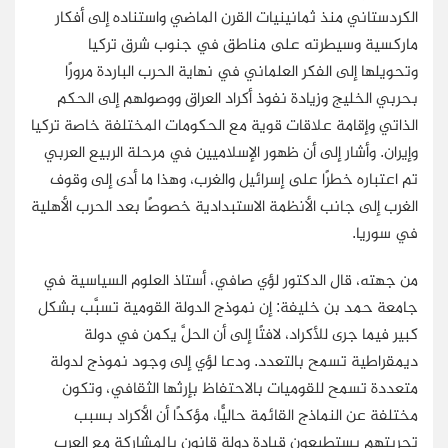
الكردستاني منذ
ثمانينيات
القرن الماضي واستناده إلى أفكار
ماركسية وسيطرته على مناطق في جنوب شرق تركيا
وتحويلها إلى الفكر العلماني في نهاية الحرب الباردة مرورًا
بحربي الخليج وزيادة نفوذ أكراد العراق ووصولهم إلى الحكم
الذاتي وإقامة علاقات قوية مع الحكومات المختلفة خاصة تركيا
وإيران. وأشار إلى أن ظهور الإسلاميين في مرحلة الربيع العربي
تم اعتباره خطرًا على إسرائيل والغرب، وهذا ما أدى إلى وقوف
الغرب إلى جانب الأنظمة الاستبدادية خصوصًا بعد الحرب الأهلية
في سوريا.
من جهته، قال الدكتور لؤي صافي، أستاذ العلوم السياسية في
جامعة حمد بن خليفة: إن نموذج الدولة القومية تسبَّب بشكل
كبير فيما جرى للأكراد، لافتًا إلى أن الحلَّ يكمن في دولة
ديمقراطية تسمح بالتعدد. ودعا لؤي إلى وجود نموذج لدولة
متعددة تسمح للقوميات بالاحتفاظ بإرثها الثقافي، وتكون
مختلفة عن النماذج القائمة حاليًّا، مؤكدًا أن الأكراد بسبب
تجربتهم يستطيعون قيادة دولة قانون بالمشاركة مع العرب