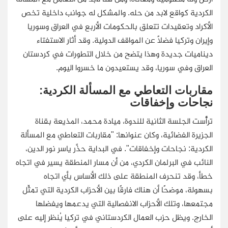
الكردية كواقع لابد من حله. والمشكل له جوانب داخلية تخص
الأكراد وتعقيدات تتعلق بالحكومات الأربع في العراق وسوريا
وإيران وتركيا فضلًا عن المواقف الدولية. وقد أثار الاستفتاء
ديناميات جديدة وهذا يتضح من خلال التطورات في كردستان
العراق وفي سوريا، وقد يستعيدون ما خسروا اليوم.
مقاربات التعاطي مع المسألة الكردية:
نجاحات وإخفاقات
ترأَّست الجلسة الثانية للندوة، ميادة محمد، المذيعة بقناة
الجزيرة الفضائية، وكان عنوانها: "مقاربات التعاطي مع المسألة
الكردية: نجاحات وإخفاقات". في البداية حذَّر ياسر نور الدين،
النائب في البرلمان الكردي، من أن مسار المنطقة يسير في اتجاه
خطأ، وقد تنحرف المنطقة على ذلك الأساس بأي اتجاه
بسهولة، موضحًا أن هناك فارقًا بين الأحزاب الكردية التي تمثِّل
مجتمعها، وتلك الأحزاب الانفصالية التي يدعمها ويفضلها
الخارج. ويظل حزب العمال الكردستاني في تركيا يُنظر إليه على