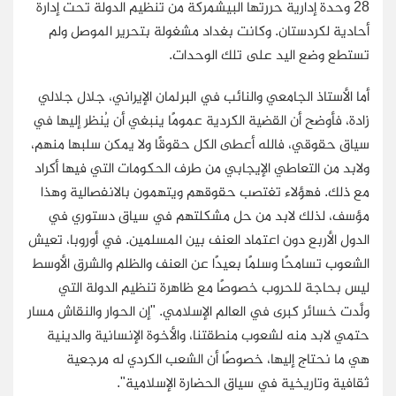
28 وحدة إدارية حررتها البيشمركة من تنظيم الدولة تحت إدارة
أحادية لكردستان. وكانت بغداد مشغولة بتحرير الموصل ولم
تستطع وضع اليد على تلك الوحدات.
أما الأستاذ الجامعي والنائب في البرلمان الإيراني، جلال جلالي
زادة، فأوضح أن القضية الكردية عمومًا ينبغي أن يُنظر إليها في
سياق حقوقي، فالله أعطى الكل حقوقًا ولا يمكن سلبها منهم،
ولابد من التعاطي الإيجابي من طرف الحكومات التي فيها أكراد
مع ذلك. فهؤلاء تغتصب حقوقهم ويتهمون بالانفصالية وهذا
مؤسف، لذلك لابد من حل مشكلتهم في سياق دستوري في
الدول الأربع دون اعتماد العنف بين المسلمين. في أوروبا، تعيش
الشعوب تسامحًا وسلمًا بعيدًا عن العنف والظلم والشرق الأوسط
ليس بحاجة للحروب خصوصًا مع ظاهرة تنظيم الدولة التي
ولَّدت خسائر كبرى في العالم الإسلامي. "إن الحوار والنقاش مسار
حتمي لابد منه لشعوب منطقتنا، والأخوة الإنسانية والدينية
هي ما نحتاج إليها، خصوصًا أن الشعب الكردي له مرجعية
ثقافية وتاريخية في سياق الحضارة الإسلامية".