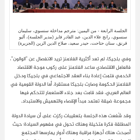
الجلسة الرابعة - من اليمين: مترجم مداخلة سنسوي، سليمان
سنسوي، رانج علاء الدين، عبد القادر فايز (مدير الجلسة)، أليو
قرنق، سنان حتاحت، حيدر سعيد، صلاح الدين الزين (الجزيرة)
وفي بلجيكا، لم تعد أكثرية الفلامنز تريد الانفصال عن "الوالون"،
فالعامل الاقتصادي ساعد الفلامنز على ركوب موجة الاقتصاد
الخدمي فتمت إعادة بناء العقد الاجتماعي في بلجيكا ودخل
الفلامنز الحكومة وصارت بلجيكا مستقرة. أما الدولة القومية في
العالم العربي، فقد قامت بعد جلاء الاستعمار لتتحكم فيها
مجموعة ضيقة تعتمد مبدأ الإقصاء والتهميش والاستبداد.
وقد شُفعت هذه الجلسة بتعقيبات ركزت على أن سيادة الدولة
المطلقة فكرة متخيلة وهناك تحول في مفهوم السيادة؛ حيث
أصبحت هناك أجهزة مراقبة وهناك أدوار يمارسها المجتمع