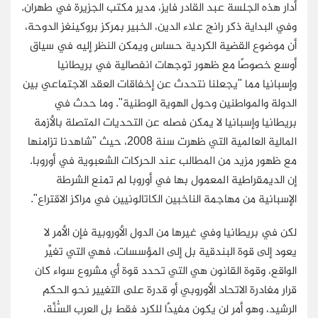
أدار هذه الجلسة عبد القادر فايز، مدير مكتب الجزيرة في طهران.
وفي البداية ذكر رانج علاء الدين، الخبير بمركز بروكينغز الدوحة،
أن موضوع القضية الكردية حساس ويمكن النظر إليه في سياق
أوسع خصوصًا مع ظهور توجهات انفصالية في بريطانيا
وإسبانيا مما "يجعلنا نتحدث عن إخفاقات العقد الاجتماعي بين
الدولة والمواطنين وحول الهوية الوطنية". وما حدث في
بريطانيا وإسبانيا لا يمكن فصله عن التحديات المتصلة بالأزمة
المالية العالمية التي ظهرت سنة 2008، حيث "شاهدنا تزامنها
مع ظهور مزيد من المطالب عند الحركات الشعبوية في أوروبا.
إن الديمقراطية المعمول بها في أوروبا لم تمنع الشرطة
الإسبانية من مهاجمة الناخبين الكاتالونيين في مراكز الاقتراع".
لكن في بريطانيا وفي غيرها من الدول الأوروبية فإن الأمر لا
يعود إلى قوة البندقية بل إلى المؤسسات، فهي التي تغيِّر
الواقع، وقوة القانون هي التي تحدد قوة أي مشروع سواء كان
قرار مغادرة الاتحاد الأوروبي أو قدرة على التغيير نحو الحكم
الرشيد، وهو أمر لن يكون مفيدًا للكرد فقط بل العرب السُّنَّة،