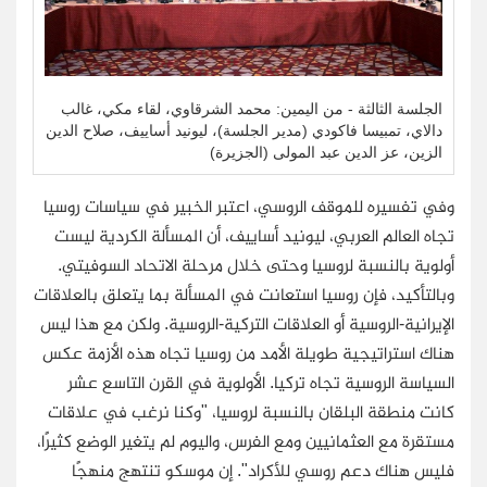
الجلسة الثالثة - من اليمين: محمد الشرقاوي، لقاء مكي، غالب
دالاي، تمبيسا فاكودي (مدير الجلسة)، ليونيد أساييف، صلاح الدين
الزين، عز الدين عبد المولى (الجزيرة)
وفي تفسيره للموقف الروسي، اعتبر الخبير في سياسات روسيا
تجاه العالم العربي، ليونيد أساييف، أن المسألة الكردية ليست
أولوية بالنسبة لروسيا وحتى خلال مرحلة الاتحاد السوفيتي.
وبالتأكيد، فإن روسيا استعانت في المسألة بما يتعلق بالعلاقات
الإيرانية-الروسية أو العلاقات التركية-الروسية. ولكن مع هذا ليس
هناك استراتيجية طويلة الأمد من روسيا تجاه هذه الأزمة عكس
السياسة الروسية تجاه تركيا. الأولوية في القرن التاسع عشر
كانت منطقة البلقان بالنسبة لروسيا، "وكنا نرغب في علاقات
مستقرة مع العثمانيين ومع الفرس، واليوم لم يتغير الوضع كثيرًا،
فليس هناك دعم روسي للأكراد". إن موسكو تنتهج منهجًا