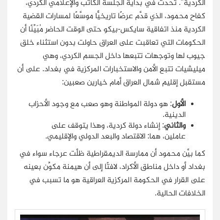
الكردية". تحدث في بداية الجلسة الكاتب والإعلامي الكردي،
كفاح محمود، الذي قدَّم عرضًا تاريخيًّا موسَّعًا لمسارات القضية
الكردية منذ اتفاقية سايكس-بيكو حتى الوقت الحاضر مُبَيِّنًا أن
الحكومات التي تعاقبت على العراق حاولت بدون استثناء خلق
جيوب لها وتوجهات تتبعها داخل الجسم الكردي، وهي
ميليشيات تتبع الأمن والاستخبارات المركزية في بغداد.
على أن
مستقبل إقليم شمال العراق أمام خيارين صعبين:
الأول
: هو دولة المواطنة وهو صعب مع وجود الأحزاب
الدينية.
والثاني
: إنشاء دولة كردية، وهذا يتوقف على
عاملين، هما: الاقتصاد والبعد الدولي والإقليمي.
كما بيَّن محمود أن ممارسة الديمقراطية ظلَّت عرجاء سواء في
بغداد أو داخل مناطق الأكراد، لافتًا إلى أن هيمنة مكوِّن بعينه
على القرار في الحكومة المركزية العراقية هو ما تسبب في
الخلافات الحالية.