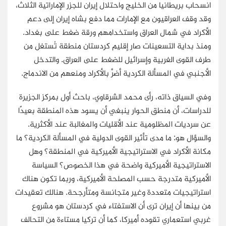
انسحاب بريطانيا من الخليج واحتلال إيران للجزر الإماراتية الثلاث،
وقد وقف العراقيون مع الإمارات مما دفع بشاه إيران إلى دعم
الأكراد في شمال العراق واستخدامهم ورقة ضغط على بغداد.
ومنذ بداية التسعينات صار إقليم كردستان منطقة تُستغل من
طرف القوى الغربية وإسرائيل للضغط على العراق. والتدخل
الأجنبي في المسألة الكردية أضرَّ بالأكراد ومنعهم من الاندماج.
وفي السياق ذاته، رأى محمد الشرقاوي، باحث أول بمركز الجزيرة
للدراسات، أن منطق الحوار ينبغي أن يسود هذه المنطقة بعيدًا
عن سرديات المظلومية عند الأقليات والمغالبة عند الأكثرية.
والسؤال هو: ما مدى تأثير القوى الدولية في المسألة الكردية؟ ما
مكانة الأكراد في الاستراتيجية الأميركية في المنطقة؟ وهل
الاستراتيجية الأميركية واضحة في هذا الخصوص؟ السياسة
الأميركية متدرجة حسب المصلحة الأميركية، وربما تكون هناك
استراتيجيات متعددة وغير متجانسة ومتأرجحة. هنالك تعقيدات
من بينها أن إيران ترى أن الاستفتاء في كردستان هو مشروع
غربي استعماري تقوده أميركا، كما أن تركيا مستاءة من التحالف