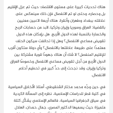
هناك تحديات كبيرة على مستوى الاقتصاد؛ حيث تم عزل الإقليم
بل وحصاره، وحتى لو تم الانفصال فإن ذلك سينعكس على
علاقته ببغداد وطهران وأنقرة. هناك أربعة لاعبين معنيين
بالقضية: العراق وسوريا وإيران وتركيا، لابد من حسابات الربح
والخسارة بالنسبة لهذه الدول الأربع. هل بإمكان هذه الدول
تقويض مساعي الانفصال؟ وهل إذا تحالفت سيكون الحلف
معتمدًا على طبيعة علاقتها بالانفصال؟ وأي دولة ستكون أقرب
للإقليم المنفصل؟ لا شك أن هناك جهودًا قوية مشتركة بين
الدول الأربع من أجل تقويض مساعي الانفصال وخصوصًا العراق
وتركيا وإيران، وقد نجحت إلى حدٍّ كبير في تحطيم أحلام
الانفصال.
في حين وجَّه محمد مختار الشنقيطي، أستاذ الأخلاق السياسية
في كلية قطر للدراسات الإسلامية، نظره إلى المسألة الكردية
في سياق الجغرافيا السياسية، فالعالم الإسلامي يشكِّل كتلة
متميزة؛ حيث يسميها الدكتور المصري، جمال حمدان، الهلال