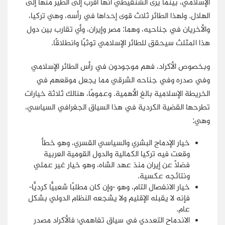
الإسلامي، بينما يرى الشنقيطي أنها أقرب إلى الطير منها إلى
الهلال. ولهذا الطائر ثلاث قوى إحداها في رأسه، وهي تركيا،
والأخريان في جناحيه، وهما: مصر وإيران، وأي تقارب بين دول
هذا المثلث سيحقق للطائر الإسلامي توثبًا وانطلاقًا.
وبخصوص الأكراد، فهم موجودون في رأس الطائر الإسلامي
وفي صدره وفي جناحه الشرقي مما يجعل موقعهم في
الخريطة الإسلامية بالغ الأهمية. وعمومًا، هنالك ثلاثة خيارات
تطرحها القضية الكردية في هذا السياق الجغرافي السياسي،
وهي:
خيار الإدماج البشري والسياسي القسري، وهو خطأ
وقعت فيه تركيا الكمالية والدول القومية العربية
فضلًا عن إيران منذ عهد الشاه، وهو خيار غير عملي
ونتائجه عكسية.
خيار الانفصال التام، وهو -وإن كان مطلبًا شعبيًّا كرديًّا-
فإنه لا يقبله الإقليم ولا يشجعه النظام الدولي بشكل
عام.
الاندماح التعددي في سياق تفاهمي؛ فالأكراد مصدر