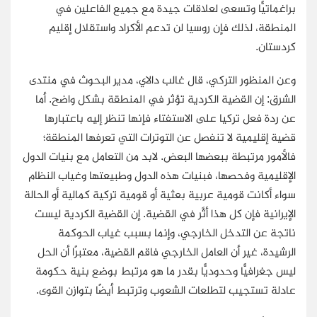
براغماتيًّا وتسعى لعلاقات جيدة مع جميع الفاعلين في
المنطقة، لذلك فإن روسيا لن تدعم الأكراد واستقلال إقليم
كردستان.
وعن المنظور التركي، قال غالب دالاي، مدير البحوث في منتدى
الشرق: إن القضية الكردية تؤثر في المنطقة بشكل واضح. أما
عن ردة فعل تركيا على الاستفتاء فإنها تنظر إليه باعتبارها
قضية إقليمية لا تنفصل عن التوترات التي تعرفها المنطقة؛
فالأمور مرتبطة ببعضها البعض. لابد من التعامل مع بنيات الدول
الإقليمية وفحصها، فبنيات هذه الدول وطبيعتها وغياب النظام
سواء أكانت قومية عربية بعثية أو قومية تركية كمالية أو الحالة
الإيرانية فإن كل هذا أثَّر في القضية. إن القضية الكردية ليست
ناتجة عن التدخل الخارجي، وإنما بسبب غياب الحوكمة
الرشيدة، غير أن العامل الخارجي فاقم القضية، معتبرًا أن الحل
ليس جغرافيًّا وحدوديًّا بقدر ما هو مرتبط بوضع بنية حكومة
عادلة تستجيب لتطلعات الشعوب وترتبط أيضًا بتوازن القوى.