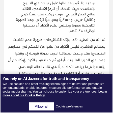
توحيد والتئام وقد ظلوا عامل توحد في التاريخ
الإسلامي؛ حيث نلاحظ أن للرمز الإسلامي، القائد
صلاح الدين الأيوبي، هوية مركبة فهو نسبًا كردي،
وثقافيًّا عربي، وعسكريًّا وسياسيًّا تركي. وهذ الصورة
التاريخية مهمة وينبغي على الأكراد أن يحسنوا
توظيف مكانتهم.
ثم إنه من المفيد -كما يؤكد الشنقيطي- ضرورة عدم التشبث
بمظالم الماضي، فليس الأكراد من عانوا من التحكم في مسارهم
الطبيعي؛ فقد وعدت بريطانيا العرب بدولة قومية إن وقفوا
معها في الحرب العالمية الأولى ثم خذلتهم. والكرد بإمكانهم أن
يؤسسوا فيما بينهم اتحادًا مرنًا في قلب العالم الإسلامي،
يبنون من خلاله أمة ثقافية كردية بدل بناء دول مستقلة
You rely on Al Jazeera for truth and transparency
سياسيًّا. هذا ليس حرمانًا اليوم بل هو دعوة للعب دور في العالم
We use cookies and other tracking technologies to deliver and personalize
الإسلامي، ونحن نلاحظ أن سكان إقليم كيبيك الكندي أمة داخل
content and ads, enable features, measure site performance, and enable
social media sharing. You can choose to customize your preferences.
Learn
الاتحاد الكندي ولهم كل الحقوق الثقافية دون أن يكون هناك
more about our Cookie Policy.
انفصال سياسي.
Allow all
Cookie preferences
ويعتقد فريد أسسرد، مدير مركز الدراسات الاستراتيجية في