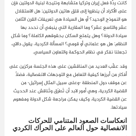
كانت ردَّة فعل إيران وتركيا متشابهة ونتيجة لبنية الدولتين فإن
على الأكراد أن ينظروا إلى قلق هاتين الدولتين: هل الاستقلال
هو النموذج الوحيد؟ أو هل السيادة هي تعريفات القرن الثامن
عشر والتاسع عشر؟ وما المقاربة التي ينبغي أن نحدد بها
سيادة الدولة؟ وهل يتمتع السكان بحقوقهم الكاملة؟ وما شكل
النظام: هل هو علماني أو قومي؟ المسألة الكردية، يقول دالاي،
تجعلنا نفكر في نظام الحوكمة والتعاون السياسي.
وقد عقَّب العديد من المناقشين على هذه الجلسة مركزين على
أفكار من أبرزها كيفية التعامل مع التوجهات الانفصالية، فضلًا
عن موقف دول المنطقة -وعلى سبيل المثال إسرائيل- من
القضية الكردية، وهي أمور لابد أن تُطرَق وتُناقش عند الحديث
عن القضية الكردية، وكيف يمكن مراجعة شكل الدولة ومفهوم
سيادتها.
انعكاسات الصعود المتنامي للحركات
الانفصالية حول العالم على الحراك الكردي