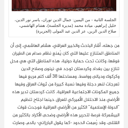
الجلسة الثانية - من اليمين: جمال الدين توران، ياسر نور الدين،
خليل إبراهيم، ميادة محمد (مديرة الجلسة)، هشام الهاشمي،
صلاح الدين الزين، عز الدين عبد المولى (الجزيرة)
من جهته، أشار الباحث والخبير العراقي، هشام الهاشمي، إلى أن
المناطق المتنازع عليها التي كان يُمنع نظام صدام من الطيران
فوقها، وكانت تحت حماية دولية، هذه المناطق التي هي محل
تنازع بين بغداد وكردستان توجد في نينوى وصلاح الدين
وكركوك وديالى وواسط، ومساحتها 38 ألف كلم مربع فيها
تعرجات لنهر دجلة وفيها نسبة كبيرة من ثروات العراق وفيها
جميع المكونات الاجتماعية العراقية. كانت كردستان تدير هذه
الأراضي منذ الاحتلال الأميركي للعراق حينما اجتاح تنظيم
"الدولة الإسلامية" الكثير من الأراضي العراقية فوجدت قوات
البيشمركة فرصة لتحرير هذه الأراضي وضحى الأكراد بالكثير من
القتلى، وقد رُسِمت الحدود -كما يقول البارزاني- بالدم، وصارت