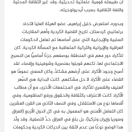
أن طبيعته قومية علمانية تحديثية، وقد غيَّر الثقافة المحلية
واللغة الثقافية بسبب أيديولوجيته.
وبدوره، استعرض خليل إبراهيم، عضو الهيئة العليا لاتحاد
برلمانيي كردستان، تاريخ القضية الكردية وأهم المقاربات
السلبية والإيجابية التي على أساسها تم تعامل الحكومات
العراقية والإيرانية والتركية المتعاقبة مع المسألة الكردية. كان
للأكراد دور مهم في المنطقة بوصفهم جزءًا أساسيًّا من النسيج
الاجتماعي لها، لكنهم قوبلوا بعنصرية وشوفينية وإقصاء. لقد
أصبح وجود الأكراد على أرضهم مشكلًا، وكان السعي عمومًا هو
القضاء على الأكراد لا حل مشكلهم. كانت البداية هي الصَّهر
العنيف والقسري للأكراد في المجتمعات الأخرى، مع أن مطالب
الأكراد كانت الاعتراف بالثقافة والحقوق ورفع المظلومية، وفي
أقصاها نوع من الاستقلال. وفي النصف الثاني من القرن العشرين
كان التعامل الأمني هو المعمول به في كل الدول الأربع (العراق
وسوريا وإيران وتركيا)، بل بلغ في العراق حدَّ التصفية. وقد ولَّد
هذا الوضع نوعًا من عدم الثقة بين الحركات الكردية وحكومات