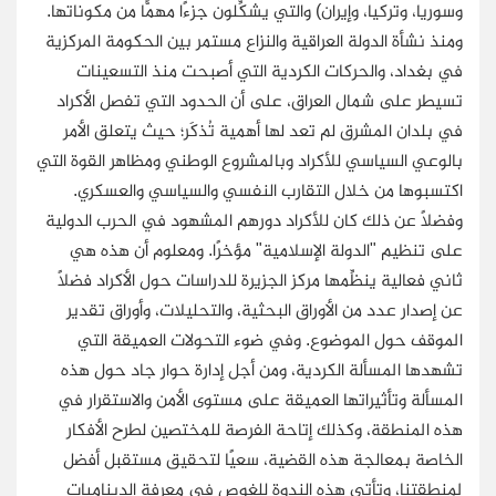
وسوريا، وتركيا، وإيران) والتي يشكِّلون جزءًا مهمًّا من مكوناتها.
ومنذ نشأة الدولة
العراقية
والنزاع مستمر بين الحكومة المركزية
في بغداد، والحركات الكردية التي أصبحت منذ التسعينات
تسيطر على شمال العراق، على أن الحدود التي تفصل الأكراد
في بلدان المشرق لم تعد لها أهمية تُذكَر؛ حيث يتعلق الأمر
بالوعي السياسي للأكراد وبالمشروع الوطني ومظاهر القوة التي
اكتسبوها من خلال التقارب النفسي والسياسي والعسكري.
وفضلًا عن ذلك كان للأكراد دورهم المشهود في الحرب الدولية
على تنظيم "الدولة الإسلامية" مؤخرًا. ومعلوم أن هذه هي
ثاني فعالية ينظِّمها مركز الجزيرة للدراسات حول الأكراد فضلًا
عن إصدار عدد من الأوراق البحثية، والتحليلات، وأوراق تقدير
الموقف حول الموضوع. وفي ضوء التحولات العميقة التي
تشهدها المسألة الكردية، ومن أجل إدارة حوار جاد حول هذه
المسألة وتأثيراتها العميقة على مستوى الأمن والاستقرار في
هذه المنطقة، وكذلك إتاحة الفرصة للمختصين لطرح الأفكار
الخاصة بمعالجة هذه القضية، سعيًا لتحقيق مستقبل أفضل
لمنطقتنا، وتأتي هذه الندوة للغوص في معرفة الديناميات