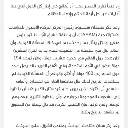
إن مبدأ تقرير المصير يجب أن يُعالج في إطار كل الدول التي بها
أقليات عبر حل أزمة الحكم وإنهاء المظالم.
وقد ذكر سليمان سنسوي، رئيس المركز التركي الآسيوي للدراسات
الاستراتيجية (
TASAM
)، أن منطقة الشرق الأوسط تمر بزمن
متغير، والكل يتأثر بما يحدث، بما في ذلك المسألة الكردية. وأن
العالم ظل في سلسلة من التفتيت؛ ففي بداية القرن العشرين
كان عدد دول العالم في حدود عشرين دولة، والآن توجد 194
دولة عضو في الأمم المتحدة، وفي الأفق القريب قد يصل عدد
دول العالم إلى 400 دولة أو أكثر. والواقع أن المسألة الكردية لم
يساعدها التاريخ لذلك ظل طابعها العام هو الخسارة. وأضاف
سنسوي أن الأكراد الذين يرون حلم كردستان الكبير لابد أن ينظروا
إلى الشعوب الموجودة بجوارهم، وأن ينتظروا التاريخ ليعطيهم
فرصة. وفي تركيا، فإن الشعب الكردي قد نال جملة من الحقوق
لم يشهد التاريخ مثلها.
وقد ركز سنان حتاحت، الباحث بمنتدى الشرق، على الحركات