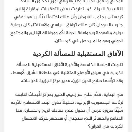
المدني والقوى الدينية وغيرها وهي أمور تحد من السيادة
التقليدية للدولة. كما تطرقت بعض التعقيبات لمقارنة إقليم
كردستان بجنوب السودان وأن هناك اختلافًا بيِّنًا بينهما؛ ففي
جنوب السودان كان هناك توافق سياسي والاستفتاء كان برعاية
دولية مشهودة وبموافقة الدولة الأم وموافقة الإقليم والمجتمع
الدولي وهو ما لم يحصل في كردستان.
الآفاق المستقبلية للمسألة الكردية
تناولت الجلسة الخامسة والأخيرة الآفاق المستقبلية للمسألة
الكردية في سياق الأوضاع المتقلبة في منطقة الشرق الأوسط،
وقد ترأَّسها صلاح الدين الزين، مدير مركز الجزيرة للدراسات.
في البداية، قدَّم علي سر زعيم، الخبير بمراكز الأبحاث التابعة
لرئاسة الجمهورية الإيرانية، تحليلًا تناول البُعد الاقتصادي للأزمة
مُبَيِّنًا ضرورة عرض أي تحول على معادلة الربح والخسارة، فما
المنافع والخسائر التي ستجني أو ستخسر حركة الانفصال
الكردية في العراق؟