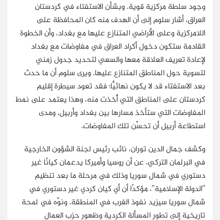
وجود سلطة مركزية قوية. وبشأن الاستفتاء في كردستان
العراق، أشار سلوم إلى أن الهدف منه كان المحافظة على
اللامركزية وعلى الأراضي المتنازع عليها مع بغداد، وأن الخطوة
القادمة ستكون دخول أكراد العراق في مفاوضات مع بغداد
لإعادة تعريف العلاقة معها والسعي لتحديد جدول زمني
لتسوية حول المناطق المتنازع عليها. ويرى سلوم أن ما حدث
بعد الاستفتاء قد لا يكون نهائيًّا؛ فقد تعود سيطرة إقليم
كردستان على المناطق التي أُخذت منه، وهذا يعتمد على نمط
المفاوضات التي ستأخذ مسارها بين بغداد وأربيل، ومدى
استطاعة أربيل أن تحسِّن تلك المفاوضات.
وكشف جمال الدين توران، نائب رئيس لجنة الشؤون الخارجية
في البرلمان التركي، عن أن روسيا وأميركا يدعمان كيانًا غير
دستوري في شمال سوريا وذلك في مرحلة ما بعد تنظيم
"الدولة الإسلامية"، مؤكدًا أن أي كيان كردي غير دستوري في
شمال سوريا سيزيد نفوذ الغرب في المنطقة. ونوَّه في لمحة
تاريخية إلى تطور المسألة الكردية وظهور حزب العمال