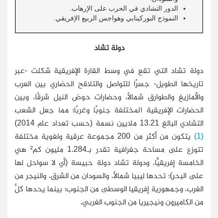
الدور التشادي في الحرب على الإرهاب.
النموذج البوركينابي وهواجس الربيع الإفريقي.
دولة تشاد
دولة تشاد التي تقع في وسط القارة الإفريقية شكلت -عبر
تاريخها الطويل- جسرًا للتواصل والتلاقح الحضاري بين العرب
والأمازيغ والطوارق شمالاً، وحضارات حوض النيل شرقًا، وبين
الحضارات الإفريقية المختلفة جنوبًا وغربًا؛ مما جعل الشعب
التشادي البالغ 13.21 ملايين نسمة (حسب تعداد عام 2014)
(1)
يتكون من أكثر من 200 مجموعة عرقية ولغوية مختلفة
تتوزع على مساحة جغرافية تقدر بـ1.284 مليون كم² هي
الخامسة إفريقيًّا، ودولة تشاد دولة حبيسة (أي لا سواحل لها
على البحر)؛ تحدها ليبيا شمالاً، والسودان من الشرق، والنيجر من
الغرب، وجمهورية إفريقيا الوسطى من الجنوب؛ بينما يحدها كلٌّ
من الكاميرون ونيجيريا من الجنوب الغربي.