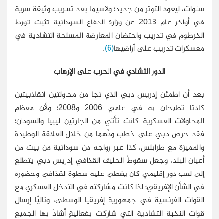
سنوات، ليعود التوتر من جديد؛ ولاسيما بعد تسريب وثيقة سرية
في أواخر عام 2013 عن وزارة الدفاع السودانية تثبت تورط
الخرطوم في تدريب واحتضان المعارضة المسلحة التشادية في
معسكرات تدريب على أراضيها
(6)
.
الدور التشادي في الحرب على الإرهاب
بعد أن اطمئن إدريس دبي الذي نجا من محاولتين انقلابيتين
كادتا تطيحان به في عامي 2006 و2008؛ ولأن معظم
المحاولات العسكرية كانت تأتي من الجارتين ليبيا والسودان؛
فقد حرص دبي على خطب ودِّهما من خلال العلاقة الوطيدة
والمميزة مع طرابلس، كذا عبر زواجه من سودانية من بيت من
أعيان البلد، وجعل سقوطُ الحليف القذافي إدريس دبي يتطلع
إلى لعب دور إقليمي كان يغطي عليه سطوة القذافي وحضوره
في الشأن الإفريقي؛ لذا كانت مشاركته في التدخل العسكري مع
القوات الفرنسية في جمهورية إفريقيا الوسطى، وتاليًا إرسال
قوات النخبة التشادية التي شاركت بفعاليةٍ أشادَ بها الجميع