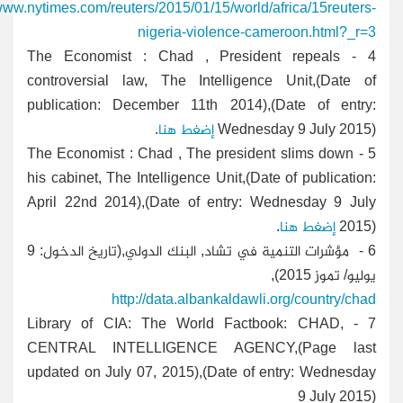
/www.nytimes.com/reuters/2015/01/15/world/africa/15reuters-
nigeria-violence-cameroon.html?_r=3
4 - The Economist : Chad , President repeals
controversial law, The Intelligence Unit,(Date of
publication: December 11th 2014),(Date of entry:
Wednesday 9 July 2015)
إضغط هنا
.
5 - The Economist : Chad , The president slims down
his cabinet, The Intelligence Unit,(Date of publication:
April 22nd 2014),(Date of entry: Wednesday 9 July
2015)
إضغط هنا
.
6 - مؤشرات التنمية في تشاد, البنك الدولي,(تاريخ الدخول: 9
يوليو/ تموز 2015),
http://data.albankaldawli.org/country/chad
7 - Library of CIA: The World Factbook: CHAD,
CENTRAL INTELLIGENCE AGENCY,(Page last
updated on July 07, 2015),(Date of entry: Wednesday
9 July 2015)