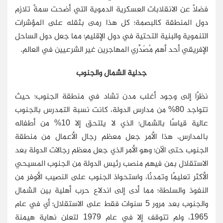
فضلاً عن الانقلابات العسكرية الدموية التي أضحت سمةً تلازم
دول المنطقة كالبصمة؛ كل هذا رمى بثقله على المؤشرات
التنموية والبنية التحتية في دول الإقليم؛ مما جعل دول الساحل
الإفريقي أحد أهم مُصَدِّري المهاجرين غير الشرعيين في العالم.
جدلية الشمال والجنوب
نظرًا إلى وجود أغلب مدن تشاد في منطقة الجنوب؛ حيث
تتواجد 80% من مدارس الدولة، كانت نسبة التمدرس بالجنوب
عالية قياسًا بالشمال؛ الذي لا يلتحق إلا 10% من أطفاله
بالمدارس، هذا الأمر جعل معظم رجال الأعمال من منطقة
الجنوب حتى الآن؛ وهو الأمر الذي جعل معظم رجالات الدولة بعد
الاستقلال بمن فيهم منصب رئيس الدولة من الجنوب المسيحي
الأكثر تعليمًا وتمدنًا، واستحواذ الجنوب على النصيب الأوفر من
النفوذ والسلطة؛ مما أدى إلى اندلاع حرب أهلية بين الشمال
والجنوب بعد مرور 5 سنوات فقط على الاستقلال؛ أي في عام
1965، ولم تتوقف إلا في عام 1979 لتعلن نهاية هيمنة