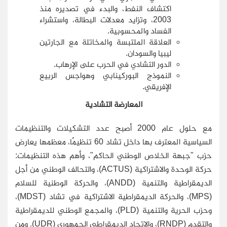
اكتشاف النفط، والبدء في تصديره منذ
2003، وتزايد معدلات البطالة، واستشراء
الفساد والمحسوبية.
العلاقة الملتبسة والمخاتلة مع الجارتين
ليبيا والسودان.
الدور التشادي في الحرب على الإرهاب.
النموذج البوركينابي وهواجس الربيع
الإفريقي.
المعارضة التشادية
مع حلول عام 2000 أصبح عدد التشكيلات والتنظيمات
السياسية المعترف بها داخل تشاد 60 تنظيمًا، معظمها يعارض
حزب "جبهة الخلاص الوطني الحاكم"، وأهم هذه التنظيمات:
حركة الوحدة والاشتراكية (ACTUS)، والتحالف الوطني من أجل
الديمقراطية والتنمية (ANDD)، والحركة الوطنية للسلام
(MPS)، والحركة الديمقراطية الاشتراكية في تشاد (MDST)،
وحزب الحرية والتنمية (PLD)، والمجمع الوطني للديمقراطية
والتقدم (RNDP)، والاتحاد الديمقراطي الجمهوري (UDR). ومن