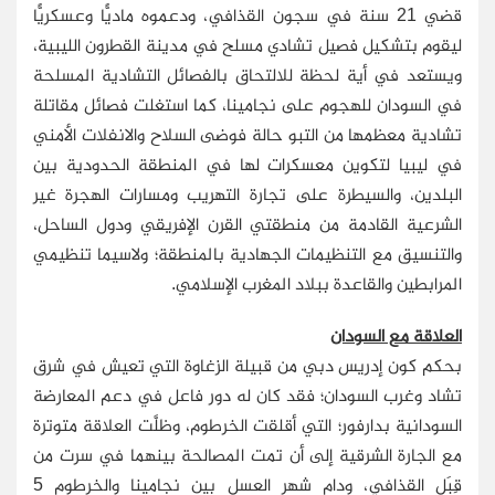
قضي 21 سنة في سجون القذافي، ودعموه ماديًّا وعسكريًّا
ليقوم بتشكيل فصيل تشادي مسلح في مدينة القطرون الليبية،
ويستعد في أية لحظة للالتحاق بالفصائل التشادية المسلحة
في السودان للهجوم على نجامينا، كما استغلت فصائل مقاتلة
تشادية معظمها من التبو حالة فوضى السلاح والانفلات الأمني
في ليبيا لتكوين معسكرات لها في المنطقة الحدودية بين
البلدين، والسيطرة على تجارة التهريب ومسارات الهجرة غير
الشرعية القادمة من منطقتي القرن الإفريقي ودول الساحل،
والتنسيق مع التنظيمات الجهادية بالمنطقة؛ ولاسيما تنظيمي
المرابطين والقاعدة ببلاد المغرب الإسلامي.
العلاقة مع السودان
بحكم كون إدريس دبي من قبيلة الزغاوة التي تعيش في شرق
تشاد وغرب السودان؛ فقد كان له دور فاعل في دعم المعارضة
السودانية بدارفور؛ التي أقلقت الخرطوم، وظلَّت العلاقة متوترة
مع الجارة الشرقية إلى أن تمت المصالحة بينهما في سرت من
قِبَل القذافي، ودام شهر العسل بين نجامينا والخرطوم 5