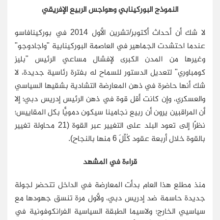
النموذج البوركينابي وهواجس الربيع الإفريقي
لا شك أن أحداث أكتوبر/تشرين الأول 2014 في بوركينافاسو
عندما احتشدت الجماهير في العاصمة البوركينابية "واجادوجو"
وغيرها من المدن الكبرى لإفشال مساعي الرئيس "بليز
كومباوري" لتعديل الدستور للسماح له بفترة رئاسية جديدة، لا
شك أنها حاضرة في ذهن المعارضة التشادية بشقيها السياسي
والعسكري، وإن كانت أقل قوة في ذهن الرئيس إدريس دبي؛ إلا
أن المراقبين يرون أن ربيع نجامينا سيكون دمويًّا بكل المقاييس؛
نظرًا إلى تعود البلد على التغيير عبر القوة (21 محاولة تغيير
بالقوة خلال أربعة عقود كُلِّلَ 6 منها بالنجاح).
قراءة في المشهد
منذ مطلع هذا العام بدأت المعارضة في الداخل تتحضر لجولة
جديدة حاسمة ضد إدريس دبي، ولأول مرة تنسق جهودها مع
سياسيي الخارج؛ ولاسيما الطبقة السياسية الفرانكوفونية في