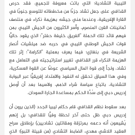
الليبية التشادية؛ التي باتت معروفة للجميع، فقد حرص
القذافي على جعل تشاد جزءًا من مخططاته للتوسع جنوبًا في
القارة الإفريقية، وعندما مني جيشه بهزيمة نكراء في منتصف
ثمانينات القرن المنصرم، وأُسر الكثيرون من الجيش الليبي بمن
فيهم قائد تلك الحملة "الفريق خليفة حفتر"؛ الذي يقود حاليًّا
قوات الجيش الوطني الليبي في حربه ضد ميلشيات أنصار
الشريعة في بنغازي؛ فيما يعرف بعملية "الكرامة"؛ إثر تلك
الهزيمة النكراء قرر القذافي تغيير استراتيجيته في التعامل مع
تشاد، ولجأ إلى قوة المال السياسي عوضًا عن القوة العسكرية،
وفي هذا السياق تحقق له النفوذ والامتداد إفريقيًّا عبر البوابة
التشادية، باتباع سياسة شراء الذمم، ولاسيما بعد أن أوصل
إدريس دبي إلى سُدَّة الحكم بمساعدة الجارة السودان.
بعد سقوط نظام القذافي قام حكام ليبيا الجدد (الذين يرون أن
إدريس دبي ظل حتى آخر لحظة وفيًّا للقذافي؛ بل إنهم
يُشِيعون أنه دعمه بمرتزقة ومقاتلين تشاديين) بإطلاق سراح
العقيد اللاشي مهدي، الضابط التشادي (من قبيلة التبو)؛ الذي