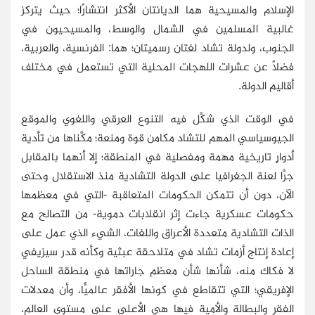
الإسلام والمسيحية هما الديانتان الأكثر انتشارًا؛ حيث يتركز
غالبية المسلمين في الشمال والوسط، والمسيحيون في
الجنوب، ولدولة تشاد لغتان رسميتان؛ هما: الفرنسية، والعربية،
فضلاً عن عشرات اللهجات المحلية التي تستعمل في مختلف
أقاليم الدولة.
في الوقت الذي شكَّل فيه التنوع العرقي واللغوي والموقع
الجيوسياسي المهم للتشاد مكامن قوة ومنعة؛ مكَّناها من تأدية
أدوارٍ تاريخية مهمة ومفصلية في المنطقة؛ إلا أنهما بالمقابل
جرَّا لعنة الجغرافيا على الدولة التشادية منذ الاستقلال وحتى
الآن، دون أن تتمكن الحكومات المتعاقبة -التي في معظمها
حكومات عسكرية جاءت إثر انقلابات دموية- من التصالح مع
الذات التشادية متعددة الأعراق واللغات، الشيء الذي عمل على
إعادة إنتاج أزمات تشاد في متلاحقة عبثية وكأنه قدر سيزيفي
لا فكاك منه، شأنها شأن معظم جاراتها في منطقة الساحل
الإفريقي؛ التي تتقاطع في كونها الأفقر عالميًّا، وأن معدلات
الفقر والبطالة والأمية فيها هي الأعلى على مستوى العالم،