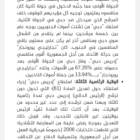
الجولة الأولى؛ مما جنَّبه الدخول في جولة ثانية كان
منافسوه يعتزمون توجيه كل مؤيديهم للوقوف خلف
المرشح الذي سيدخل ضد دبي في الجولة الثانية‏.
استفاد "دبي" من تشتت أصوات الجنوبيين بوجه عام
بين خمسة مرشحين؛ بينما لم يتقدم من الشمال
سوي دبي ومنافس آخر لم يكن على مستوى باقي
المنافسين في الجنوب‏. ‏كان "نجارليجي يورونجار"
من حركة الاتحاد من أجل الجمهورية أقوى منافسي
"إدريس دبي"، وفاز دبي من الجولة الأولى بعد
حصوله على ‏67.35%‏ من الأصوات، وتلاه "نجارليجي
يورونجار" بــــ‏13.94%‏ من جملة أصوات الناخبين‏. ‏
الولاية الرئاسية الثالثة
: استطاع "إدريس دبي" إجراء
استفتاء حول تعديل المادة (61)؛ التي تحول دون
ترشح (الرئيس الحالي) إدريس دبي لمدة رئاسية
ثالثة؛ وبهذا ضمن ترشحه إلى عدد غير محدود من
الولايات، بعد أن كانت تلك المادة تقيِّد الرئيس
بولايتين غير قابلتين للتجديد. وقد قوبل ذلك
التعديل بموجة رفض عارمة من المعارضة التشادية؛
التي قاطعت انتخابات 2006 (خصوصًا فيدرالية العمل
من أجل الجمهورية، وتنسيقية الدفاع عن التحالف،