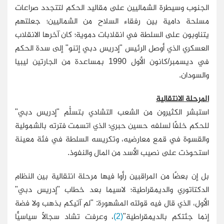
الجنوب وسيطرة الشماليين على مقاليد الحكم لتتجدد صراعات
مسلحة دامية بين رفقاء السلاح من الشماليين؛ جعلتهم
يتناوبون على السلطة في انقلابات دموية؛ كان آخرها الانقلاب
العسكري الذي أوصل الرئيس "إدريس دبي إتنو" إلى سدة الحكم
في ديسمبر/كانون الأول 1990 بمساعدة من الجارتين ليبيا
والسودان.
المرحلة الانتقالية
استبشر الكثيرون من الشعب التشادي بتسلُّم "إدريس دبي"
للحكم خلفًا لسلفه حسين حبري؛ الذي اتسمت فترته بالشمولية
والقسوة في قمع معارضيه، وتكريسه السلطة في فئة معينة
استحوذت على نصيب الأسد من المال والنفوذ.
بل إن بعضًا من المراقبين رأوا فيها مرحلة انتقالية بين النظام
الدكتاتوري والديمقراطية؛ لاسيما بعد خطاب "إدريس دبي"
الأول، الذي قال فيه قولته المشهورة: "لم آتيكم بذهب ولا فضة
إنما جئتكم بالديمقراطية"
(2)
، وعرفت تشاد سجالاً سياسيًّا