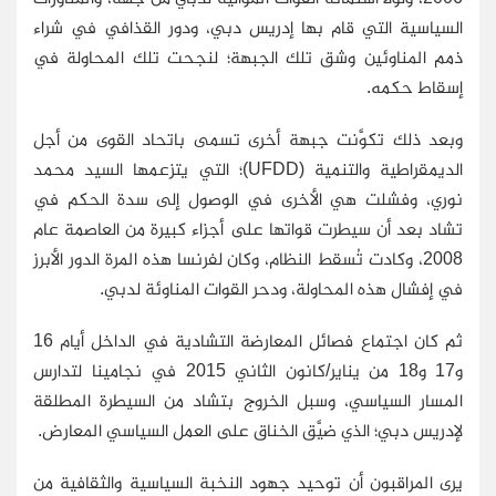
السياسية التي قام بها إدريس دبي، ودور القذافي في شراء
ذمم المناوئين وشق تلك الجبهة؛ لنجحت تلك المحاولة في
إسقاط حكمه.
وبعد ذلك تكوَّنت جبهة أخرى تسمى باتحاد القوى من أجل
الديمقراطية والتنمية (UFDD)؛ التي يتزعمها السيد محمد
نوري، وفشلت هي الأخرى في الوصول إلى سدة الحكم في
تشاد بعد أن سيطرت قواتها على أجزاء كبيرة من العاصمة عام
2008، وكادت تُسقط النظام، وكان لفرنسا هذه المرة الدور الأبرز
في إفشال هذه المحاولة، ودحر القوات المناوئة لدبي.
ثم كان اجتماع فصائل المعارضة التشادية في الداخل أيام 16
و17 و18 من يناير/كانون الثاني 2015 في نجامينا لتدارس
المسار السياسي، وسبل الخروج بتشاد من السيطرة المطلقة
لإدريس دبي؛ الذي ضيَّق الخناق على العمل السياسي المعارض.
يرى المراقبون أن توحيد جهود النخبة السياسية والثقافية من