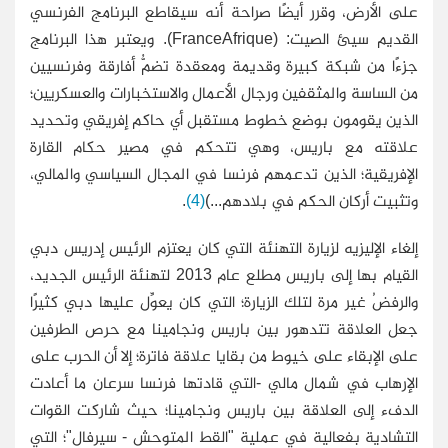
على الأرض، وقرر أيضًا صراحة أنه سيقاطع البرنامج الفرنسي
القديم سيئ الصيت: (FranceAfrique). ويعتبر هذا البرنامج
جزءًا من شبكة كبيرة وقديمة ومعقدة تضمُّ أفارقة وفرنسيين
من الساسة والمثقفين ورجال الأعمال والاستخبارات والعسكريين؛
الذين يقومون بوضع خطوط مستقبل أي حاكم إفريقي وتحديد
علاقته مع باريس، وهي تتحكم في مصير حكام القارة
الإفريقية؛ الذين تدعمهم فرنسا في المجال السياسي والمالي،
وتثبيت أركان الحكم في بلادهم...)
(4)
.
إلغاء الإليزيه لزيارة التهنئة التي كان يعتزم الرئيس إدريس دبي
القيام بها إلى باريس مطلع عام 2013 لتهنئة الرئيس الجديد،
والرفضُ غير مرة لتلك الزيارة؛ التي كان يعوِّل عليها دبي كثيرًا
جعل العلاقة تتدهور بين باريس ونجامينا مع حرص الطرفين
على الإبقاء على خيوط من بقايا علاقة فاترة؛ إلا أن الحرب على
الإرهاب في شمال مالي -التي قادتها فرنسا سرعان ما أعادت
الدفء إلى العلاقة بين باريس ونجامينا؛ حيث شاركت القوات
التشادية بفعالية في عملية "القط المتوحش - سيرفال"؛ التي