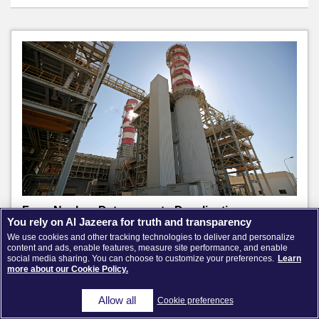
From Nuclear Deterrence to Desalination
You rely on Al Jazeera for truth and transparency
Deterrence
We use cookies and other tracking technologies to deliver and personalize
27 July 2026
content and ads, enable features, measure site performance, and enable
social media sharing. You can choose to customize your preferences.
Learn
more about our Cookie Policy.
Allow all
Cookie preferences