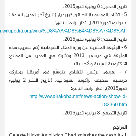
تاريخ الدخول: 8 يوليو/ تموز2015.
5 -
تشاد: الموسوعة الحرة ويكيبيديا, (تاريخ آخر تعديل للمادة :
7 يوليو/ تموز2015), انظر الرابط التالي:
//ar.wikipedia.org/wiki/%D8%AA%D8%B4%D8%A7%D8%AF
تاريخ التصفح: 8 يوليو/ تموز2015.
6 -
الوثيقة المسربة عن وزارة الدفاع السودانية (تم تسريب هذه
الوثيقة في ديسمبر 2013 ونشرت في العديد من المواقع
الالكترونية العربية والأجنبية)
7 -
العربي: الرئيس التشادي يتوسّع في أفريقيا بمباركة
فرنسية, صحيفة الراكوبة السودانية, (تاريخ النشر 2 يوليو/
تموز2015), انظر الرابط التالي:
http://www.alrakoba.net/news-action-show-id-
182360.htm
تاريخ التصفح: 8 يوليو/ تموز2015.
المراجع
1 - Celeste Hicks: As oil-rich Chad splashes the cash it