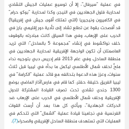
في عملية "سيرفال"، إلا أن توسيع عمليات الجيش التشادي
لمحاربة فلول الجهاديين في النيجر، وكذا لمحاربة "بوكو حرام"
في الكاميرون ونيجيريا (التي تمتلك أقوى جيش في إفريقيا!)
قد أفصحت بقوة عن تطلع تشاد إلى تأدية دور إقليمي بارز في
الحرب على الإرهاب، وفي هذا السياق كانت مبادرته بالوقوف
خلف نواكشوط في إنشاء "مجموعة 5 بالساحل"؛ التي تريد
العاصمتان أن تكون الواجهة الإفريقية لمحاربة الجهاديين في
منطقة الساحل، وفي عام 2013 قام إدريس دبي بتوجيه نداء
ملحٍّ لحلف شمال الأطلسي ليكمل ما بدأه في ليبيا قبل ثلاث
سنوات، وعزز هذه الدعوة بتحالفه مع قائد عملية "الكرامة" في
ليبيا الفريق خليفة حفتر، كما قام في مارس/آذار الماضي بوضع
1300 جندي تشادي تحت تصرف القيادة المشتركة للدول
الإفريقية وحلف شمال الأطلسي في الحرب على الإرهاب ضد
الحركات الجهادية"، ويأتي كل هذا بعد أن أرست القوات
الفرنسية في نجامينا قيادة عملية "الشمال" التي تتحكم في
العمليات التي تستهدف منطقة الساحل الإفريقي والصحراء
(7)
.