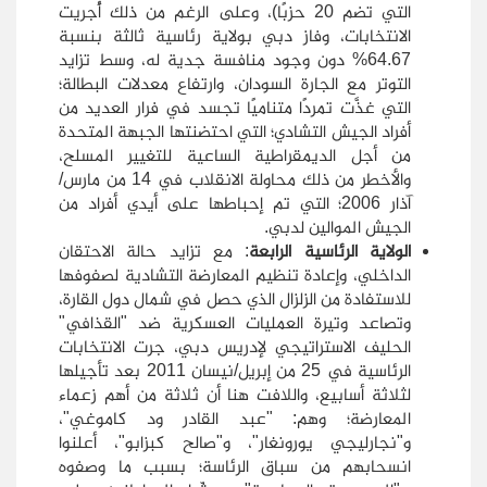
التي تضم 20 حزبًا)، وعلى الرغم من ذلك أُجريت
الانتخابات، وفاز دبي بولاية رئاسية ثالثة بنسبة
64.67% دون وجود منافسة جدية له، وسط تزايد
التوتر مع الجارة السودان، وارتفاع معدلات البطالة؛
التي غذَّت تمردًا متناميًا تجسد في فرار العديد من
أفراد الجيش التشادي؛ التي احتضنتها الجبهة المتحدة
من أجل الديمقراطية الساعية للتغيير المسلح،
والأخطر من ذلك محاولة الانقلاب في 14 من مارس/
آذار 2006؛ التي تم إحباطها على أيدي أفراد من
الجيش الموالين لدبي.
الولاية الرئاسية الرابعة
: مع تزايد حالة الاحتقان
الداخلي، وإعادة تنظيم المعارضة التشادية لصفوفها
للاستفادة من الزلزال الذي حصل في شمال دول القارة،
وتصاعد وتيرة العمليات العسكرية ضد "القذافي"
الحليف الاستراتيجي لإدريس دبي، جرت الانتخابات
الرئاسية في 25 من إبريل/نيسان 2011 بعد تأجيلها
لثلاثة أسابيع، واللافت هنا أن ثلاثة من أهم زعماء
المعارضة؛ وهم: "عبد القادر ود كاموغي"،
و"نجارليجي يورونغار"، و"صالح كبزابو"، أعلنوا
انسحابهم من سباق الرئاسة؛ بسبب ما وصفوه