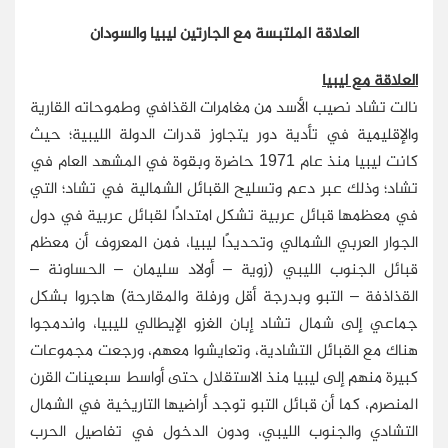
العلاقة الملتبسة مع الجارتين ليبيا والسودان
العلاقة مع ليبيا
نالت تشاد نصيب الأسد من مغامرات القذافي وطموحاته القارية
والإقليمية في تأدية دور يتجاوز قدرات الدولة الليبية؛ حيث
كانت ليبيا منذ عام 1971 حاضرة وبقوة في المشهد العام في
تشاد؛ وذلك عبر دعم وتسليح القبائل الشمالية في تشاد؛ التي
في معظمها قبائل عربية تشكل امتدادًا لقبائل عربية في دول
الجوار العربي الشمالي وتحديدًا ليبيا، فمن المعروف أن معظم
قبائل الجنوب الليبي (زوية – أولاد سليمان – الحساونة –
القذاذفة – التبو وبدرجة أقل ورفلة والمقارحة) هاجروا بشكل
جماعي إلى شمال تشاد إبان الغزو الإيطالي لليبيا، واندمجوا
هناك مع القبائل التشادية، وتعايشوا معهم، ورجعت مجموعات
كبيرة منهم إلى ليبيا منذ الاستقلال حتى أواسط سبعينات القرن
المنصرم، كما أن قبائل التبو توجد أراضيها التاريخية في الشمال
التشادي والجنوب الليبي، ودون الدخول في تفاصيل الحرب