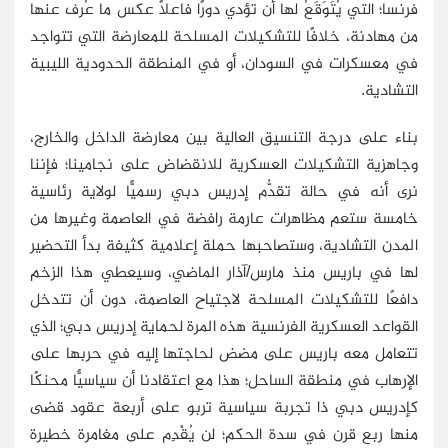
فرنسا؛ التي يُتَوَقَعُ لها أن تؤدي دورًا فاعلاً عكس ما عُرف عنها
من مهادنة، خلافًا للتشكيلات المسلحة للمعارضة التي تتواجد
في معسكرات في السودان، أو في المنطقة الحدودية الليبية
التشادية.
بناء على درجة التنسيق العالية بين معارضة الداخل والخارج،
وجاهزية التشكيلات العسكرية للانقضاض على نجامينا؛ فإننا
نرى أنه في حالة تقدُّم إدريس دبي رسميًّا لولاية رئاسية
خامسة ستعم مظاهرات عارمة رافضة في العاصمة وغيرها من
المدن التشادية، وستصاحبها حملة إعلامية كثيفة بدأ التحضير
لها في باريس منذ مارس/آذار الماضي، وسيعطي هذا الزخم
دافعًا للتشكيلات المسلحة لاجتياح العاصمة، دون أن تتدخل
القواعد العسكرية الفرنسية هذه المرة لحماية إدريس دبي؛ الذي
تتعامل معه باريس على مضض لحاجتها إليه في حربها على
الإرهاب في منطقة الساحل؛ هذا مع اعتقادنا أن سياسيًّا محنكًا
كإدريس دبي ذا تجربة سياسية تربو على أربعة عقود قضى
منها ربع قرن في سدة الحكم؛ لن يُقْدِم على مغامرة خطيرة