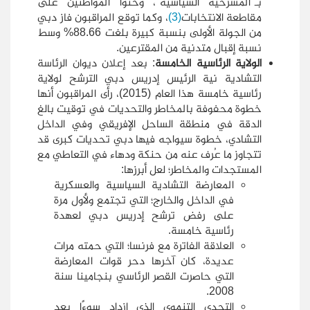
بـ"المسرحية السياسية"، وحثّوا المواطنين على
مقاطعة الانتخابات
(3)
، وكما توقع المراقبون فاز دبي
من الجولة الأولى بنسبة كبيرة بلغت 88.66% وسط
نسبة إقبال متدنية من المقترعين.
الولاية الرئاسية الخامسة
: بعد إعلان ديوان الرئاسة
التشادية نية الرئيس إدريس دبي الترشح لولاية
رئاسية خامسة هذا العام (2015)، رأى المراقبون أنها
خطوة محفوفة بالمخاطر والتحديات في توقيت بالغ
الدقة في منطقة الساحل الإفريقي وفي الداخل
التشادي، خطوة سيواجه فيها دبي تحديات كبرى قد
تتجاوز ما عُرف عنه من حنكة ودهاء في التعاطي مع
المستجدات والمخاطر؛ لعل أبرزها:
المعارضة التشادية السياسية والعسكرية
في الداخل والخارج؛ التي تجتمع ولأول مرة
على رفض ترشح إدريس دبي لعهدة
رئاسية خامسة.
العلاقة الفاترة مع فرنسا؛ التي حمته مرات
عديدة، كان آخرها دحر قوات المعارضة
التي حاصرت القصر الرئاسي بنجامينا سنة
2008.
التحدي التنموي الذي ازداد سوءًا بعد