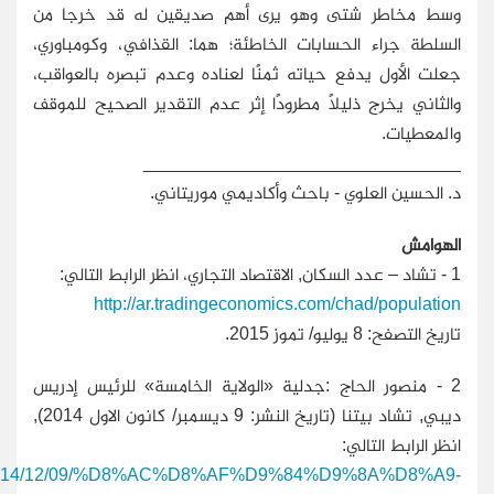
وسط مخاطر شتى وهو يرى أهم صديقين له قد خرجا من
السلطة جراء الحسابات الخاطئة؛ هما: القذافي، وكومباوري،
جعلت الأول يدفع حياته ثمنًا لعناده وعدم تبصره بالعواقب،
والثاني يخرج ذليلاً مطرودًا إثر عدم التقدير الصحيح للموقف
والمعطيات.
________________________________
د. الحسين العلوي - باحث وأكاديمي موريتاني.
الهوامش
1 -
تشاد – عدد السكان, الاقتصاد التجاري، انظر الرابط التالي:
http://ar.tradingeconomics.com/chad/population
تاريخ التصفح: 8 يوليو/ تموز 2015.
2 -
منصور الحاج :جدلية «الولاية الخامسة» للرئيس إدريس
ديبي, تشاد بيتنا (تاريخ النشر: 9 ديسمبر/ كانون الاول 2014),
انظر الرابط التالي:
.net/2014/12/09/%D8%AC%D8%AF%D9%84%D9%8A%D8%A9-