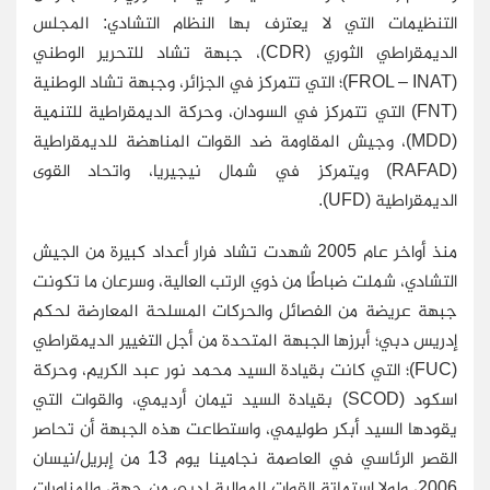
التنظيمات التي لا يعترف بها النظام التشادي: المجلس
الديمقراطي الثوري (CDR)، جبهة تشاد للتحرير الوطني
(FROL – INAT)؛ التي تتمركز في الجزائر، وجبهة تشاد الوطنية
(FNT) التي تتمركز في السودان، وحركة الديمقراطية للتنمية
(MDD)، وجيش المقاومة ضد القوات المناهضة للديمقراطية
(RAFAD) ويتمركز في شمال نيجيريا، واتحاد القوى
الديمقراطية (UFD).
منذ أواخر عام 2005 شهدت تشاد فرار أعداد كبيرة من الجيش
التشادي، شملت ضباطًا من ذوي الرتب العالية، وسرعان ما تكونت
جبهة عريضة من الفصائل والحركات المسلحة المعارضة لحكم
إدريس دبي؛ أبرزها الجبهة المتحدة من أجل التغيير الديمقراطي
(FUC)؛ التي كانت بقيادة السيد محمد نور عبد الكريم، وحركة
اسكود (SCOD) بقيادة السيد تيمان أرديمي، والقوات التي
يقودها السيد أبكر طوليمي، واستطاعت هذه الجبهة أن تحاصر
القصر الرئاسي في العاصمة نجامينا يوم 13 من إبريل/نيسان
2006، ولولا استماتة القوات الموالية لدبي من جهة، والمناورات