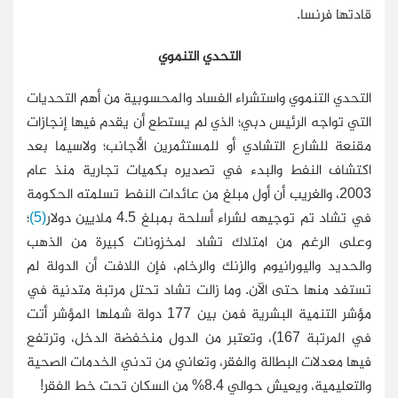
قادتها فرنسا.
التحدي التنموي
التحدي التنموي واستشراء الفساد والمحسوبية من أهم التحديات
التي تواجه الرئيس دبي؛ الذي لم يستطع أن يقدم فيها إنجازات
مقنعة للشارع التشادي أو للمستثمرين الأجانب؛ ولاسيما بعد
اكتشاف النفط والبدء في تصديره بكميات تجارية منذ عام
2003، والغريب أن أول مبلغ من عائدات النفط تسلمته الحكومة
في تشاد تم توجيهه لشراء أسلحة بمبلغ 4.5 ملايين دولار
(5)
؛
وعلى الرغم من امتلاك تشاد لمخزونات كبيرة من الذهب
والحديد واليورانيوم والزنك والرخام، فإن اللافت أن الدولة لم
تستفد منها حتى الآن. وما زالت تشاد تحتل مرتبة متدنية في
مؤشر التنمية البشرية فمن بين 177 دولة شملها المؤشر أتت
في المرتبة 167)، وتعتبر من الدول منخفضة الدخل، وترتفع
فيها معدلات البطالة والفقر، وتعاني من تدني الخدمات الصحية
والتعليمية، ويعيش حوالي 8.4% من السكان تحت خط الفقر!