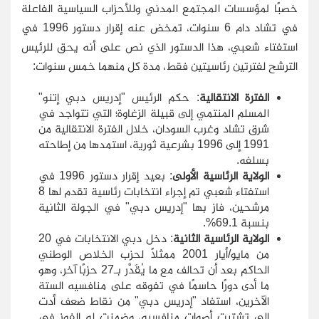
خصبًا لمؤسسات المجتمع المدني وللأحزاب السياسية الفاعلة
في تشاد دام 6 سنوات، تمخض عنه إقرار دستور 1996 في
استفتاء شعبي، هذا الدستور الذي نص على أنه يحق للرئيس
الترشح لفترتين رئاسيتين فقط، مدة كل منهما خمس سنوات:
الفترة الانتقالية
: حكم الرئيس "إدريس دبي إتنو"
المسلم المنتمي إلى قبيلة الزغاوة؛ التي تتواجد في
شرق تشاد وغرب السودان، خلال الفترة الانتقالية من
1991 إلى 1996 بشرعية ثورية، استمدها من إطاحته
بسلفه.
الولاية الرئاسية الأولى
: بعيد إقرار دستور 1996 في
استفتاء شعبي تم إجراء انتخابات رئاسية تقدم لها 8
مرشحين، فاز بها "إدريس دبي" في الجولة الثانية
بنسبة 69.1%.
الولاية الرئاسية الثانية
: دخل دبي الانتخابات في 20
من مايو/أيار 2001 ممثلاً لحزب الخلاص الوطني
الحاكم بعد أن تحالف مع ما يُقَدَّر بـ‏27‏ حزبًا آخر، وهو
ما أدى دورًا حاسمًا في تفوقه على منافسيه الستة
الآخرين، استفاد "إدريس دبي" من نقاط ضعف أدت
إلى تشتيت أصوات منافسيه، وضمنت له الفوز في