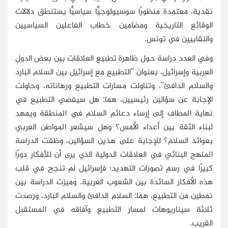
نقدية، معتمدة منظورًا سوسيولوجيًّا سياسيًّا يستنطق دلالات
الوقائع التاريخية ومضامين خطاب الفاعلين السياسيين
والنقابيين في تونس.
وفي العدد دراسة حول ظاهرة تطبيع العلاقات بين بعض الدول
العربية وإسرائيل، بعنوان "التطبيع مع إسرائيل بين السلام البارد
والسلام الدافئ"، وتناولت مسارات التطبيع ورهاناته، وحاولت
الإجابة عن سؤالين رئيسيين، هما: هل سيفضي التطبيع في
نهاية المطاف إلى إرساء دعائم السلام في المنطقة ويمهد
لبناء الثقة بين أعداء الأمس؟ وهل سيشعر المواطن العربي
بعوائد السلام؟ للإجابة على هذين السؤالين، وظفت الدراسة
المنهج البنائي في العلاقات الدولية الذي يرى أن للأفكار دورًا
كبيرًا في رسم تصورات التهديد؛ فإسرائيل لم تنجح في قلب
هذه الأفكار السائدة بين الشعوب العربية. وميزت الدراسة بين
نمطين من التطبيع، هما: السلام الدافئ والسلام البارد، ورصدت
ثلاثة سيناريوهات لمسار التطبيع وآفاقه في المستقبل
القريب.