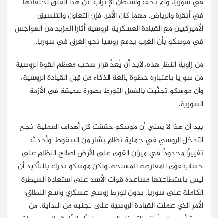
في سوريا. ولم تُخْفِ واشنطن الإعراب عن هذا القلق لحلفائها
في أنقرة والرياض. مهما كان الأمر، فإن التعاون والتنسيق
الأميركيين مع القيادة العسكرية الروسية أثارا المزيد من الهواجس
في موسكو بأن الغرب يدفع روسيا نحو الغرق في سوريا.
من زاوية النظر هذه، لابد أن يُعدَّ قرار سحب معظم القوة الروسية
من سوريا باعتباره خطوة بالغة الذكاء من قِبل القيادة الروسية،
وأن موسكو تجنَّبت بالفعل التورط بصورة عميقة في الأزمة
السورية.
بيد أن هذا لا يعني أن موسكو حققت كل أهداف العملية. نجح
التدخل الروسي في حماية نظام بشار من السقوط، وأحدث
تغييرًا محدودًا في ميزان القوى على الأرض لصالح النظام على
حساب قوى المعارضة المسلحة. ولكن موسكو تدرك بالتأكيد أن
ليس باستطاعتها مساعدة قوات الأسد على استعادة السيطرة
الكاملة على سوريا، بدون تورط روسي عسكري واسع النطاق؛
الأمر الذي عملت القيادة الروسية على تجنبه من البداية. من