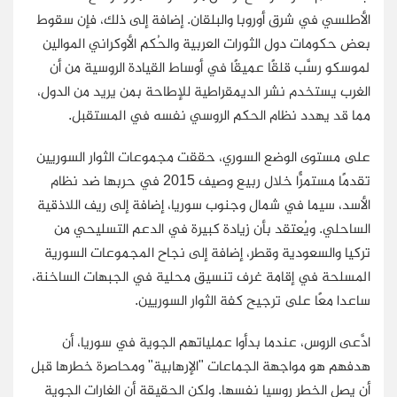
الأطلسي في شرق أوروبا والبلقان. إضافة إلى ذلك، فإن سقوط
بعض حكومات دول الثورات العربية والحُكم الأوكراني الموالين
لموسكو رسَّب قلقًا عميقًا في أوساط القيادة الروسية من أن
الغرب يستخدم نشر الديمقراطية للإطاحة بمن يريد من الدول،
مما قد يهدد نظام الحكم الروسي نفسه في المستقبل.
على مستوى الوضع السوري، حققت مجموعات الثوار السوريين
تقدمًا مستمرًّا خلال ربيع وصيف 2015 في حربها ضد نظام
الأسد، سيما في شمال وجنوب سوريا، إضافة إلى ريف اللاذقية
الساحلي. ويُعتقد بأن زيادة كبيرة في الدعم التسليحي من
تركيا والسعودية وقطر، إضافة إلى نجاح المجموعات السورية
المسلحة في إقامة غرف تنسيق محلية في الجبهات الساخنة،
ساعدا معًا على ترجيح كفة الثوار السوريين.
ادَّعى الروس، عندما بدأوا عملياتهم الجوية في سوريا، أن
هدفهم هو مواجهة الجماعات "الإرهابية" ومحاصرة خطرها قبل
أن يصل الخطر روسيا نفسها. ولكن الحقيقة أن الغارات الجوية