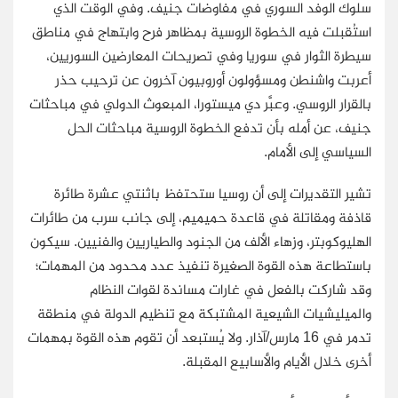
سلوك الوفد السوري في مفاوضات جنيف. وفي الوقت الذي
استُقبلت فيه الخطوة الروسية بمظاهر فرح وابتهاج في مناطق
سيطرة الثوار في سوريا وفي تصريحات المعارضين السوريين،
أعربت واشنطن ومسؤولون أوروبيون آخرون عن ترحيب حذر
بالقرار الروسي. وعبَّر دي ميستورا، المبعوث الدولي في مباحثات
جنيف، عن أمله بأن تدفع الخطوة الروسية مباحثات الحل
السياسي إلى الأمام.
تشير التقديرات إلى أن روسيا ستحتفظ باثنتي عشرة طائرة
قاذفة ومقاتلة في قاعدة حميميم، إلى جانب سرب من طائرات
الهليوكوبتر، وزهاء الألف من الجنود والطياريين والفنيين. سيكون
باستطاعة هذه القوة الصغيرة تنفيذ عدد محدود من المهمات؛
وقد شاركت بالفعل في غارات مساندة لقوات النظام
والميليشيات الشيعية المشتبكة مع تنظيم الدولة في منطقة
تدمر في 16 مارس/آذار. ولا يُستبعد أن تقوم هذه القوة بمهمات
أخرى خلال الأيام والأسابيع المقبلة.