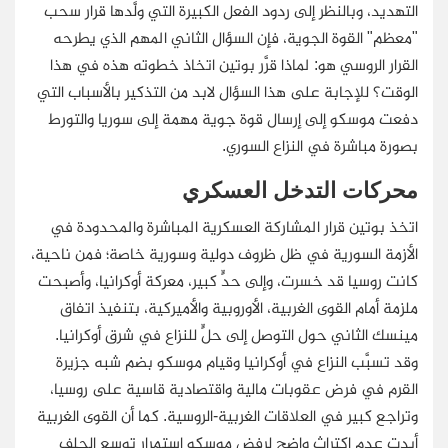
التهديد، وبالنظر إلى ردود الفعل الكبيرة التي ولَّدها قرار سحب
"معظم" القوة الجوية، فإن السؤال الثاني المهم الذي يطرحه
القرار الروسي هو: لماذا قرَّر بوتين اتخاذ خطوته هذه في هذا
الوقت؟ للإجابة على هذا السؤال لابد من التذكير بالأسباب التي
دفعت موسكو إلى إرسال قوة جوية مهمة إلى سوريا والتورط
بصورة مباشرة في النزاع السوري.
محركات التدخل العسكري
اتخذ بوتين قرار المشاركة العسكرية المباشرة والمحدودة في
الأزمة السورية في ظل ظروف دولية وسورية خاصة؛ فمن ناحية،
كانت روسيا قد خسرت، وإلى حدٍّ كبير، معركة أوكرانيا، وأصبحت
ملزمة أمام القوى الغربية، الأوروبية والأميركية، بتنفيذ اتفاق
مينسك الثاني حول التوصل إلى حلٍّ للنزاع في شرق أوكرانيا.
وقد تسبَّب النزاع في أوكرانيا وقيام موسكو بضم شبه جزيرة
القرم في فرض عقوبات مالية واقتصادية قاسية على روسيا،
وتراجع كبير في العلاقات الغربية-الروسية. كما أن القوى الغربية
أبدت عدم اكتراث واضح لرفض موسكو استمرار توسع الحلف