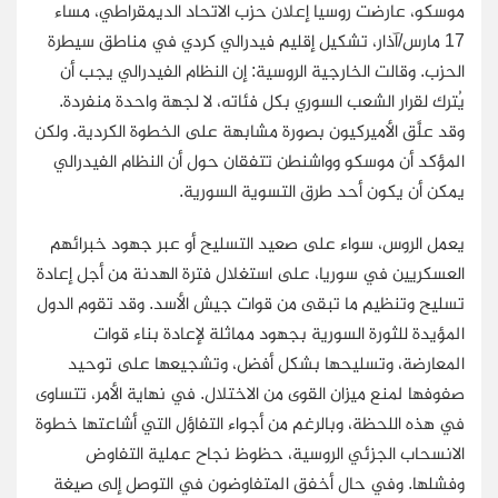
موسكو، عارضت روسيا إعلان حزب الاتحاد الديمقراطي، مساء
17 مارس/آذار، تشكيل إقليم فيدرالي كردي في مناطق سيطرة
الحزب. وقالت الخارجية الروسية: إن النظام الفيدرالي يجب أن
يُترك لقرار الشعب السوري بكل فئاته، لا لجهة واحدة منفردة.
وقد علَّق الأميركيون بصورة مشابهة على الخطوة الكردية. ولكن
المؤكد أن موسكو وواشنطن تتفقان حول أن النظام الفيدرالي
يمكن أن يكون أحد طرق التسوية السورية.
يعمل الروس، سواء على صعيد التسليح أو عبر جهود خبرائهم
العسكريين في سوريا، على استغلال فترة الهدنة من أجل إعادة
تسليح وتنظيم ما تبقى من قوات جيش الأسد. وقد تقوم الدول
المؤيدة للثورة السورية بجهود مماثلة لإعادة بناء قوات
المعارضة، وتسليحها بشكل أفضل، وتشجيعها على توحيد
صفوفها لمنع ميزان القوى من الاختلال. في نهاية الأمر، تتساوى
في هذه اللحظة، وبالرغم من أجواء التفاؤل التي أشاعتها خطوة
الانسحاب الجزئي الروسية، حظوظ نجاح عملية التفاوض
وفشلها. وفي حال أخفق المتفاوضون في التوصل إلى صيغة