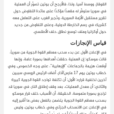
القوقاز، ووسط آسيا. ولذا، فالأرجح أن بوتين تصوَّر أن العملية
في سوريا ستوفِّر له مقعدًا مؤكدًا على مائدة التفاوض حول
تقرير مستقبل الأزمة السورية، وتُجبر الغرب على التعامل معه
كشريك في رسم الخارطة الدولية، وعلى التفاوض من جديد
حول أوكرانيا وملف توسع نطاق حلف الأطلسي.
قياس الإنجازات
في الإعلان الأول عن بدء سحب معظم القوة الجوية من سورياُ،
قالت موسكو: إن العملية حققت أهدافها بصورة عامة، وإنها
أوقعت هزيمة بالجماعات "الإرهابية"، على وجه الخصوص. وفي
خطاب بوتين يوم 17 مارس/آذار، أضاف الرئيس الروسي سببين
آخرين لخلفية قراره: الأول: أن تكلفة تواجد القوة الجوية كبيرة؛
والثاني: أن معدل العمليات، بعد وقف إطلاق النار، في سوريا قد
تراجع بصورة ملموسة. الحقيقة، أن الأسباب خلف قرار موسكو
بسحب معظم القوة الجوية يتضمن بالفعل بعض ما أشير إليه
في الإعلان عن الانسحاب الجزئي وفي خطاب بوتين، وليس
الكل. كما أن هناك أسبابًا أخرى لم يُصرَّح بها.