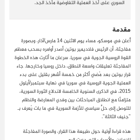
السوري على أخذ العملية التفاوضية مأخذ الجد.
مقدمة
أُعلن في موسكو، مساء يوم الاثنين 14 مارس/آذار، وبصورة
مفاجِئة، أن الرئيس فلاديمير بوتين أصدر أوامره بسحب معظم
القوة الروسية الجوية في سوريا. سرعان ما أثارت هذه الخطوة
المفاجئة تعليقات واسعة النطاق، داخل روسيا وخارجها. جاء
قرار بوتين بعد مُضي أكثر من خمسة أشهر بقليل على بدء
العملية الجوية الروسية في سوريا في نهاية سبتمبر/أيلول
2015، في الذكرى السنوية الخامسة لاندلاع الثورة السورية،
متزامنًا مع انطلاق المباحثات بين وفدي المعارضة والنظام
للتوصل إلى حلٍّ سياسي للأزمة السورية في ما بات يُعرف بـ
"جنيف الثالثة".
هذه قراءة أولية حول طبيعة هذا القرار، والصورة المفاجئة
للإعلان، والأسباب التي دعت إليه.