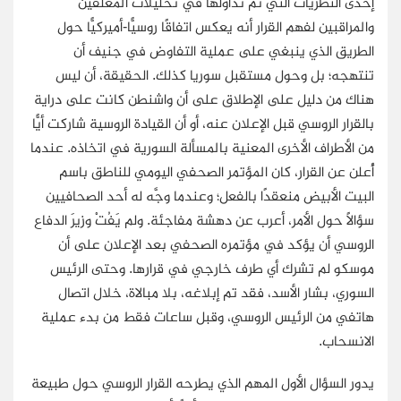
إحدى النظريات التي تم تداولها في تحليلات المعلقين
والمراقبين لفهم القرار أنه يعكس اتفاقًا روسيًّا-أميركيًّا حول
الطريق الذي ينبغي على عملية التفاوض في جنيف أن
تنتهجه؛ بل وحول مستقبل سوريا كذلك. الحقيقة، أن ليس
هناك من دليل على الإطلاق على أن واشنطن كانت على دراية
بالقرار الروسي قبل الإعلان عنه، أو أن القيادة الروسية شاركت أيًّا
من الأطراف الأخرى المعنية بالمسألة السورية في اتخاذه. عندما
أُعلن عن القرار، كان المؤتمر الصحفي اليومي للناطق باسم
البيت الأبيض منعقدًا بالفعل؛ وعندما وجَّه له أحد الصحافيين
سؤالًا حول الأمر، أعرب عن دهشة مفاجئة. ولم يَفُتْ وزيرَ الدفاع
الروسي أن يؤكد في مؤتمره الصحفي بعد الإعلان على أن
موسكو لم تشرك أي طرف خارجي في قرارها. وحتى الرئيس
السوري، بشار الأسد، فقد تم إبلاغه، بلا مبالاة، خلال اتصال
هاتفي من الرئيس الروسي، وقبل ساعات فقط من بدء عملية
الانسحاب.
يدور السؤال الأول المهم الذي يطرحه القرار الروسي حول طبيعة