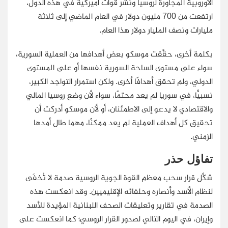
الأوروبية المجاورة لروسيا ونشر قوات أميركية في هذه الدول،
ارتفعت من 700 مليون دولار في العام الماضي إلى ثلاثة
مليارات ونصف المليار دولار هذا العام.
بكلمة أخرى، حقَّقت موسكو بعض أهدافها من العملية السورية،
سواء على مستوى الساحة السورية نفسها أو على المستوى
الدولي، ولم تحقق أهدافًا أخرى. ولكن استمرار التواجد الكبير،
نسبيًّا، في سوريا لم يعد محتمًا، سواء لأن وضع روسيا المالي
والاقتصادي لا يدعو إلى الاطمئنان، أو لأن موسكو أدركت أن
تحقيق كل أهداف العملية لم يعد ممكنًا، مهما طال أمدها
الزمني.
تفاؤل حذر
شكَّل قرار سحب معظم القوة الجوية الروسية صدمة لا تُخفَى
لنظام الأسد وأنصاره وحلفائه الإقليميين. وقد انعكست هذه
الصدمة في تقارير وتعليقات الصحف اللبنانية المؤيدة للأسد
وإيران، في اليوم التالي لصدور القرار الروسي؛ كما انعكست على