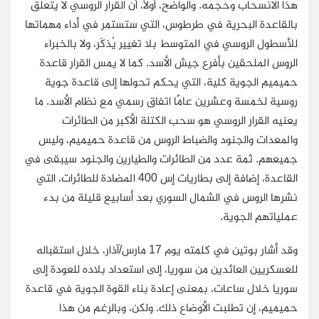
هذا الانسحاب وحجمه. والواضح، أولًا، أن القرار الروسي لا يتعلق
بالقاعدة البحرية في طرطوس، التي ستستمر في أداء مهماتها
للأسطول الروسي في المتوسط بلا تغيير يُذكَر، ولا بالخبراء
الروس الملحقين بأفرع جيش الأسد. كما لا يمس القرار قاعدة
حميميم الجوية كلية، التي يحكم تحولها إلى قاعدة جوية
روسية لخمسة وعشرين عامًا اتفاق رسمي مع نظام الأسد. ما
يعنيه القرار الروسي هو سحب الكتلة الأكبر من الطائرات
والمعدات والجنود والضباط الروس من قاعدة حميميم، وليس
جميعهم. ثمة عدد من الطائرات والطيارين والجنود سيبقى في
القاعدة، إضافة إلى بطاريات إس 400 المضادة للطائرات، التي
نشرها الروس في الشمال السوري بعد أسابيع قليلة من بدء
عملياتهم الجوية.
وقد أشار بوتين في كلمته يوم 17 مارس/آذار، خلال استقباله
للعسكريين العائدين من سوريا، إلى استعداد بلاده للعودة إلى
سوريا خلال ساعات، بمعنى إعادة بناء القوة الجوية في قاعدة
حميميم، إن تطلبت الأوضاع ذلك. ولكن، وبالرغم من هذا