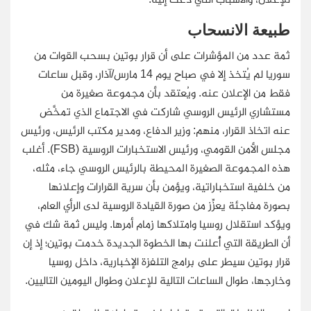
طبيعة الانسحاب
ثمة عدد من المؤشرات على أن قرار بوتين بسحب القوات من
سوريا لم يُتخذ إلا في صباح يوم 14 مارس/آذار، وقبل ساعات
فقط من الإعلان عنه. ويُعتقد بأن مجموعة صغيرة من
مستشاري الرئيس الروسي شاركت في الاجتماع الذي تمخَّض
عنه اتخاذ القرار، منهم: وزير الدفاع، ومدير مكتب الرئيس، ورئيس
مجلس الأمن القومي، ورئيس الاستخبارات الروسية (FSB). أغلب
هذه المجموعة الصغيرة المحيطة بالرئيس الروسي جاء، مثله،
من خلفية استخباراتية، ويؤمن بأن سرية القرارات وإعلانها
بصورة مفاجئة يعزِّز من صورة القيادة الروسية لدى الرأي العام،
ويؤكد استقلال روسيا وامتلاكها زمام أمرها. وليس ثمة شك في
أن الطريقة التي أُعلنت بها الخطوة الجديدة خدمت بوتين؛ إذ إن
قرار بوتين سيطر على برامج التلفزة الإخبارية، داخل روسيا
وخارجها، طوال الساعات التالية للإعلان وطوال اليومين التاليين.