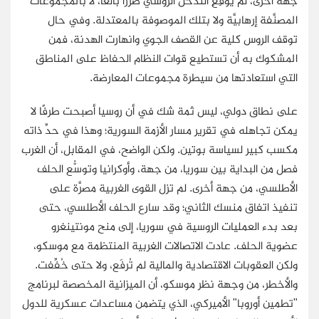
جهة أخرى، لم يُوقِعِ التدخل الروسي ضررًا بالغًا، لا بالمجموعات
المصنَّفة إرهابيَّة ولا بتلك الموصوفة بالمعتدلة. وفي حال
توقف الروس كلية عن القصف الجوي وانهارت الهدنة، فمن
المشكوك به أن تستطيع قوات النظام الحفاظ على المناطق
التي استعادتها من سيطرة مجموعات المعارضة.
على نطاق دولي، ليس ثمة شك في أن روسيا أصبحت طرفًا لا
يمكن تجاهله في تقرير مسار الأزمة السورية؛ وهذا في حدِّ ذاته
مكسب كبير لسياسة بوتين. ولكن الواضح، في المقابل، أن الغرب
فصل من البداية بين سوريا، من جهة، وأوكرانيا وتوسُّع الحلف
الأطلسي، من جهة أخرى. لم تزل القوى الغربية مصرَّة على
تنفيذ اتفاق منسك الثاني؛ وقد سارع الحلف الأطلسي، حتى
بعد بدء العمليات الروسية في سوريا، إلى منح مونتينغرو
عضوية الحلف. عادت الاتصالات الغربية المنتظمة مع موسكو،
ولكن العقوبات الاقتصادية والمالية لم تُرفَع، ولا حتى خُفِّفت.
والأخطر، من وجهة نظر موسكو، أن الميزانية المخصصة لبرنامج
"تطمين أوروبا" الأميركي، الذي يتضمن مساعدات عسكرية للدول