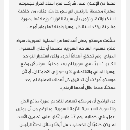
فقط من الإعلان عنه. شاركت في اتخاذ القرار مجموعة
صغيرة محيطة بالرئيس الروسي جاءت، مثله، من خلفية
استخباراتية، وتؤمن بأن سرية القرارات وإعلانها بصورة
مفاجئة يؤكد استقلال روسيا وامتلاكها زمام أمرها.
حقَّقت موسكو بعض أهدافها من العملية السورية، سواء
على مستوى الساحة السورية نفسها أو على المستوى
الدولي، ولم تحقق أهدافًا أخرى. ولكن استمرار التواجد
الكبير، نسبيًّا، في سوريا لم يعد محتمًا، سواء لأن وضع
روسيا المالي والاقتصادي لا يدعو إلى الاطمئنان، أو لأن
موسكو أدركت أن تحقيق كل أهداف العملية لم يعد
ممكنًا، مهما طال أمدها الزمني.
من الواضح أن موسكو تسعى لتقديم صورة صانع الحل
والتسوية السياسية للأزمة السورية. وبالرغم من أن بوتين
عمل، في خطابه يوم 17 مارس/آذار، على تطمين الأسد،
لم يكن خافيًا أن الخطاب حمل أيضًا رسائل لحثِّ الرئيس