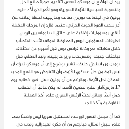
بيد أن الواضح أن موسكو تسعى لتقديم صورة صانع الحل
والتسوية السياسية للأزمة السورية؛ وهو الأمر الذي أكَّد عليه
بوتين في اجتماعه بوزيري دفاعه وخارجيته لحظة إعلانه عن
أمر سحب القوة الجوية الجزئي، عندما قال: إن المرحلة المقبلة
تُلقي بمسؤوليات إضافية على عاتق الدبلوماسيين الروس.
تعليقات المسؤولين الروس المعارِضة لموقف الأسد المتصلِّب
خلال مقابلته مع وكالة فرانس برس قبل أسبوع من استئناف
مباحثات جنيف، ولتصريحات وزير خارجيته، وليد المعلم، قبل
يومين من انطلاق جنيف، تشير بوضوح إلى أن موسكو تدرك أن
ليس ثمة من حلٍّ عسكري للأزمة، وأن التفاوض هو النهج الوحيد
الممكن لحل الأزمة. وبالرغم من أن بوتين عمل، في خطابه يوم
17 مارس/آذار، على تطمين الأسد، لم يكن خافيًا أن الخطاب
حمل أيضًا رسائل لحثِّ الرئيس السوري على أخذ العملية
التفاوضية مأخذ الجد.
كما أن مجمل التصور الروسي لمستقبل سوريا ليس واضحًا بعد.
على سبيل المثال، فبالرغم من أن فكرة الفيدرالية وُلِدت في