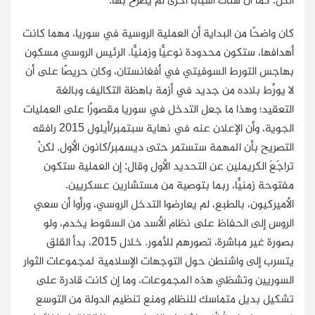
كان واضحًا من البداية أن العملية الروسية في سوريا، مهما كانت
أهدافها، ستكون محدودة نوعيًّا وزمنيًّا. الرئيس الروسي مسكون
بهاجس التورط السوفيتي في أفغانستان، وكان حريصًا على أن
لا يورِّط بلاده من جديد في أزمة باهظة التكاليف وبالغة
التعقيد؛ وهذا ما جعل التدخل في سوريا مقصورًا على العمليات
الجوية، وأن الإعلان عنه في نهاية سبتمبر/أيلول 2015 رافقه
التصريح بأن المهمة ستستمر حتى ديسمبر/كانون الأول. لكنْ
تراجَعَ الكريملين عن التحديد الأول وقال: إن العملية ستكون
مفتوحة زمنيًّا، ربما بتوصية من مستشارين عسكريين.
الأميركيون، بالطبع، لم يعارضوا التدخل الروسي، ورأوا أن سعي
الروس إلى الحفاظ على نظام الأسد من السقوط يخدم، ولو
بصورة غير مباشرة، تصورهم للأمور. خلال 2015، بدأ القلق
يتسرب إلى واشنطن حول التوجهات الإسلامية لمجموعات الثوار
السوريين وتشظي هذه المجموعات، وما إن كانت قادرة على
تشكيل بديل متماسك للنظام ومنع تنظيم الدولة من التوسع