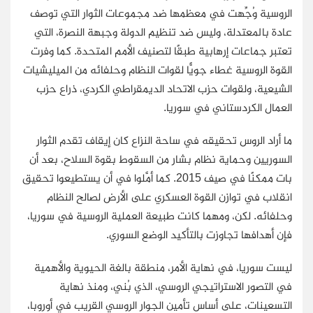
الروسية وُجِّهت في معظمها ضد مجموعات الثوار التي توصف
عادة بالمعتدلة، وليس ضد تنظيم الدولة وجبهة النصرة، التي
تعتبر جماعات إرهابية طبقًا لتصنيف الأمم المتحدة. كما وفرت
القوة الروسية غطاء جويًّا لقوات النظام وحلفائه من الميليشيات
الشيعية، ولقوات حزب الاتحاد الديمقراطي الكردي، ذراع حزب
العمال الكردستاني في سوريا.
ما أراد الروس تحقيقه في ساحة النزاع كان إيقاف تقدم الثوار
السوريين وحماية نظام بشار من السقوط بقوة السلاح، بعد أن
بات ممكنًا في صيف 2015. كما أمَّلوا في أن يستطيعوا تحقيق
انقلاب في توازن القوة العسكري على الأرض لصالح النظام
وحلفائه. لكن، ومهما كانت طبيعة العملية الروسية في سوريا،
فإن أهدافها تجاوزت بالتأكيد الوضع السوري.
ليست سوريا، في نهاية الأمر، منطقة بالغة الحيوية والأهمية
في التصور الاستراتيجي الروسي، الذي بُني، ومنذ نهاية
التسعينات، على أساس تأمين الجوار الروسي القريب في أوروبا،