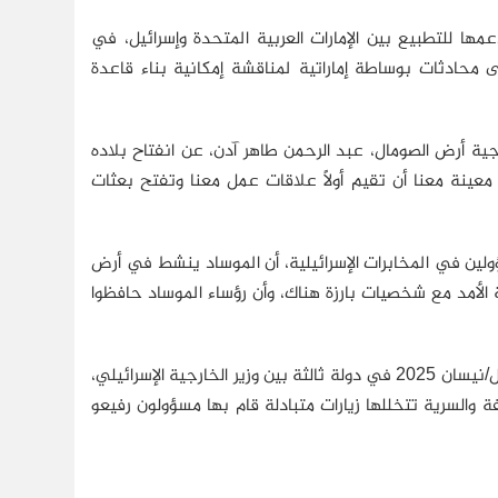
مها للتطبيع بين الإمارات العربية المتحدة وإسرائيل، في
ب 2020(9). وأشار تقرير لهآرتس، في نوفمبر/تشرين الثاني 2024، إلى محادثات بوساطة إماراتية لمناقشة إمكانية بناء قاعدة
الرسمية، في مارس/آذار 2025، تصريحًا لوزير خارجية أرض الصومال، عبد الرحمن طاهر آدن، عن انفتاح بلاده
ينة معنا أن تقيم أولًا علاقات عمل معنا وتفتح بعثات
رونوت، في ديسمبر/كانون الأول 2025، نقلًا عن مسؤولين في المخابرات الإسرائيلية، أن الموساد ينشط في أرض
 الأمد مع شخصيات بارزة هناك، وأن رؤساء الموساد حافظوا
وتحدِّد أحرونوت تاريخ الاجتماع الأول الذي أطلق محادثات الاعتراف بأنه تم في أبريل/نيسان 2025 في دولة ثالثة بين وزير الخارجية الإسرائيلي،
والسرية تتخللها زيارات متبادلة قام بها مسؤولون رفيعو