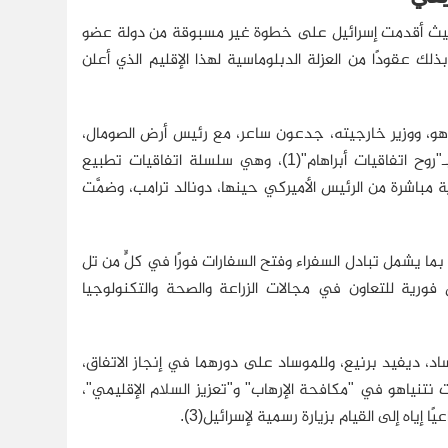
 تاريخ القرن الإفريقي؛ حيث أقدمت إسرائيل على خطوة غير مسبوقة من دولة عضو
لك عقودًا من العزلة الدبلوماسية لهذا الإقليم الذي أعلن
تنياهو، ووزير خارجيته، جدعون ساعر، مع رئيس أرض الصومال،
عبد الرحمن محمد عبد الله (عيرو)، في خطوة وصفها نتنياهو بأنها مرتبطة بـ"روح اتفاقيات أبراهام"(1)، وهي سلسلة اتفاقيات تطبيع
 إسرائيل وعدد من الدول العربية، وُقِّعت ابتداءً من عام 2020 برعاية مباشرة من الرئيس الأميركي حينها، دونالد ترامب، وضمَّت
، بما يشمل تبادل السفراء وفتح السفارات فورًا في كلٍّ من تل
ية للتعاون في مجالات الزراعة والصحة والتكنولوجيا
ساد، ديفيد برنيع، وللموساد على دورهما في إنجاز الاتفاق،
ات نتنياهو في "مكافحة الإرهاب" و"تعزيز السلام الإقليمي"،
إياه إلى القيام بزيارة رسمية لإسرائيل(3).