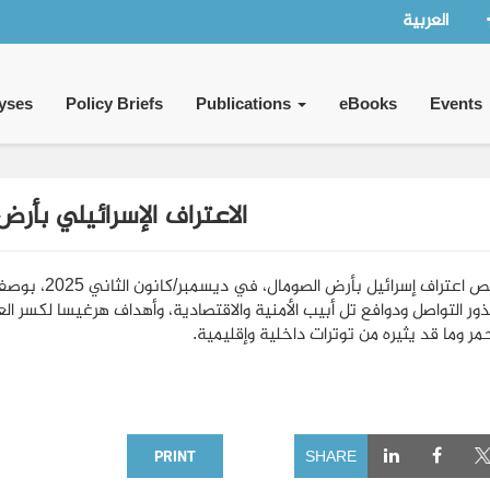
العربية
yses
Policy Briefs
Publications
eBooks
Events
الاعتراف الإسرائيلي بأرض
يتناول النص اع
ر التواصل ودوافع تل أبيب الأمنية والاقتصادية، وأهداف هرغيسا لكسر ال
حمر وما قد يثيره من توترات داخلية وإقليمية.
PRINT
SHARE