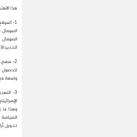
هذا الاهت
1- المو
الصومال 
الحديدة(14)، وتنظر تل أبيب إلى هذا الموقع على أنه قد يكون عاملًا حاسمًا في أي مواجهة مقبلة مع الحوثيين.
2- سعي 
للحصول عل
واسعة مع 
3- الته
الإسرائيل
وهذا ما ي
السياسة ا
تحويل أرا