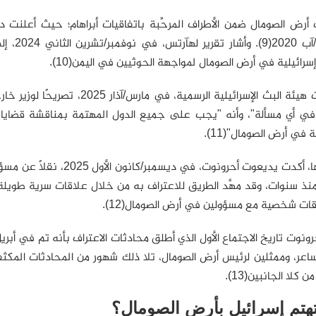
أرض الصومال ضمن الأطراف المرحِّبة باتفاقيات أبراهام؛ حيث أعلنت دع
أغسطس/آ
رائيلية في أرض الصومال لمواجهة الحوثيين في اليمن(10).
كما نشرت هيئة البث الإسرائيلية 
في أي مسألة"، وأنه "يجب على جميع الدول المهتمة بمناقشة قضايا مع
 في أرض الصومال"(11).
من جانبها، أكدت يديعوت أح
نذ سنوات، وقد مهَّد الطريق للاعتراف به من خلال علاقات سرية طويلة
ات شخصية مع مسؤولين في أرض الصومال(12).
ر، وممثلين لرئيس أرض الصومال، تلا ذلك شهور من المحادثات المكثفة 
 كلا الجانبين(13).
تهتم إسرائيل بأرض الصومال؟