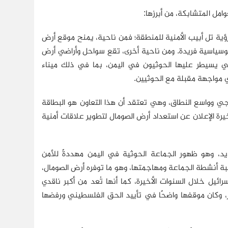
امل المتشابكة، من أبرزها:
ؤية تل أبيب الأمنية للمنطقة؛ فمن ناحية، يمنح موقع أرض
يوسياسية فريدة. ومن ناحية أخرى، تقع سواحل وأراضي أرض
يلومتر تقريبًا من المناطق التي يسيطر عليها الحوثيون في اليمن، بما في ذلك ميناء
ي وواسع النطاق، وهي تعتقد أن هذا التعاون هو البطاقة
رة الإعلان عن استعداد أرض الصومال لتطوير علاقات أمنية
د، وهو ظهور الجماعة الحوثية في اليمن مهددةً للأمن
بة أنشطة الجماعة ومهاجمتها، وهو ما توفره أرض الصومال،
ئيل خلال السنوات الأخيرة، كما أنها تُعد من أكبر ناقدي
ير، وكان موقفها واضحًا في تأييد الحق الفلسطيني ورفضها