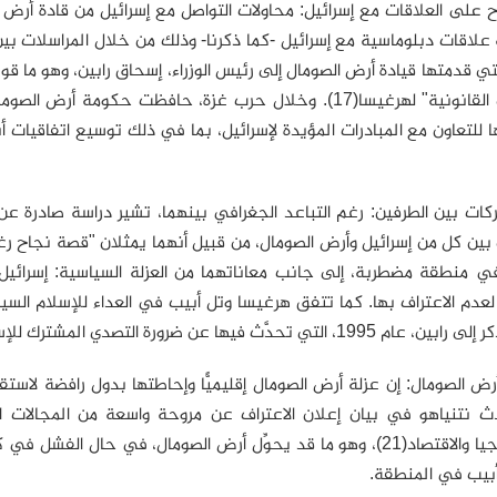
فتاح على العلاقات مع إسرائيل: محاولات التواصل مع إسرائيل من قادة أر
 علاقات دبلوماسية مع إسرائيل -كما ذكرنا- وذلك من خلال المراسلات بين
لتي قدمتها قيادة أرض الصومال إلى رئيس الوزراء، إسحاق رابين، وهو ما قوب
"المطالب القانونية" لهرغيسا(17). وخلال حرب غزة، حافظت 
تركات بين الطرفين: رغم التباعد الجغرافي بينهما، تشير دراسة صادرة ع
ي منطقة مضطربة، إلى جانب معاناتهما من العزلة السياسية: إسرائيل
لعدم الاعتراف بها. كما تتفق هرغيسا وتل أبيب في العداء للإسلام ال
لتي تحدَّث فيها عن ضرورة التصدي المشترك للإسلاموية في المنطقة(20).
أرض الصومال: إن عزلة أرض الصومال إقليميًّا وإحاطتها بدول رافضة لاست
 نتنياهو في بيان إعلان الاعتراف عن مروحة واسعة من المجالات ال
والتكنولوجيا والاقتصاد(21)، وهو ما قد يحوِّل أرض الصومال، في حا
بيب في المنطقة.