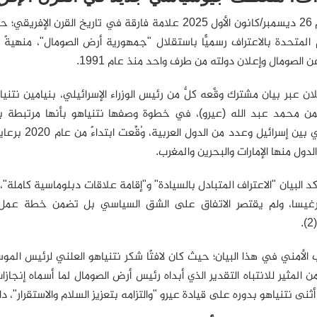
يمثِّل يوم 26 ديسمبر/كانون الأول 2025 علامة فارقة في
المتحدة بالاعتراف رسميًّا باستقلال "جمهورية أرض الصومال"، منهيةً بذ
ن الصومال وإعلان دولته من طرف واحد منذ عام 1991.
لان عبر بيان مشترك وقَّعه كلٌّ من رئيس الوزراء الإسرائيلي، بنيامين ن
دبلوماسي بين
لدول منها الإمارات والبحرين والمغرب.
 أكد البيان "الاعتراف المتبادل بالسيادة" و"إقامة علاقات دبلوماسية كاملة"
غيسا، ولم يقتصر الاتفاق على الشق السياسي بل تضمن خطة عمل فور
.
ب الأمني في هذا البيان؛ حيث كان لافتًا شكر نتنياهو العلني لرئيس المو
ن المثير للانتباه التقدير الذي أبداه رئيس أرض الصومال لما أسماه إنجاز
ى نتنياهو بدوره على قيادة عيرو "والتزامه بتعزيز السلام والاستقرار"، داعيًا 