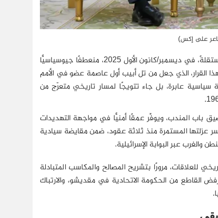
ساعر على إكس)
) دولةً مستقلةً، في ديسمبر/كانون الأول 2025، منعطفًا جيوسياسيًّا
ذا القرار، الذي جعل من تل أبيب أول عاصمة عضو في الأمم
ظة سياسية عابرة، بل جاء تتويجًا لمسار تاريخي متعرّج من
ق باب المندب، ويوفِّر عمقًا أمنيًّا في مواجهة التهديدات
كسر عزلتها المستمرة منذ ثلاثة عقود، ضمن مقايضة سيادية
والغرب عبر البوابة الإسرائيلية.
ريخي للعلاقات، مرورًا بتشريح المصالح والمكاسب المتبادلة
لرفض القاطع من الحكومة الاتحادية في مقديشو، والارتباك
.
يقي