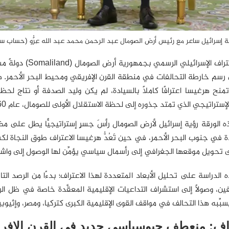
ة إسرائيل ساعر مع رئيس أرض الصومال عبد الرحمن محمد عبد الله عِرُّو (حساب 
اعتراف الإسرائيلي الرسمي بجمهورية أرض الصومال (
Somaliland
 رسم خارطة التحالفات في منطقة القرن الإفريقي ومحيط البحر الأحمر. ه
منح هرغيسا اعترافًا كاملًا بالسيادة، لم يكن وليد الصدفة أو نتاج لح
لإستراتيجي الذي تمتد جذوره إلى لحظة الاستقلال الأولى للصومال، عام 1960.
الورقة رؤية إسرائيل لأرض الصومال رأسَ جسرٍ إستراتيجيًّا يطل على مضي
 في جنوب البحر الأحمر، في حين تَعُدُّ هرغيسا الاعتراف طوق النجاة ل
تحويل موقعها الجغرافي إلى رأسمال سياسي يؤمِّن لها الوصول إلى واشنطن 
الدراسة على تحليل الأبعاد المتعددة لهذا الاعتراف؛ بدءًا من الرصد التا
فين، وصولًا إلى استشراف التداعيات الإقليمية المعقَّدة خاصة في ظل ا
بِّبه هذا التحالف في مواقف القوى الإقليمية الكبرى كتركيا، ومصر، وإثيوبيا
راف: منعطف جيوسياسي جديد في القرن الإفر