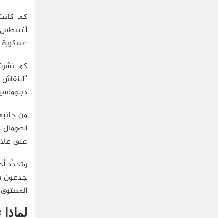
كما كانت 
عسكرية إس
"للنقاش 
دبلوماسية
الصومال م
على علاق
جدعون ساع
المستوى من
لماذا 