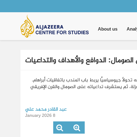
Main
navigation
About us
Anal
 الصومال: الدوافع والأهداف والتداعيات
تراف إسرائيل بأرض الصومال، في ديسمبر/كانون الثاني 2025، بوصفه تحولًا جيوسياسيًّا يربط باب المندب باتفاقيات أبراهام.
عزلة، ثم يستشرف تداعياته على الصومال والقرن الإفريقي
عبد القادر محمد علي
8 January 2026