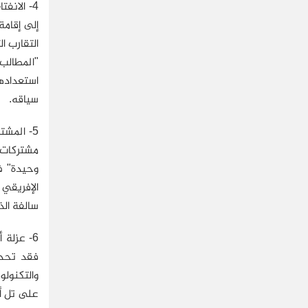
4- الان
إلى إقامة
التقارب ا
سياقه.
5- المش
وحيدة" ف
الإفريقي 
سالفة الذكر إلى رابين، عام 1995، ا
6- عزلة 
فقد تحدث
على تل أ