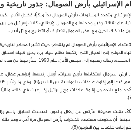
ام الإسرائيلي بأرض الصومال: جذور تاريخية 
الإسرائيلي متعدد المستويات بأرض الصومال بدأ مبكرًا، فخلال الأيام ال
ين منذ ذلك الحين مع رفض الصومال الاعتراف أو التطبيع مع تل أبيب.
لاهتمام الإسرائيلي بأرض الصومال لم ينقطع؛ حيث تشير المصادر التاريخية إ
دة، رسالة رسمية إلى مجلس الأمن، عام 1990، حذَّر فيها من هذه الفظائع(5).
أحد منع بلاده من إقامة علاقات مع إسرائيل إذا رغبت في ذلك، ملقيًا 
وعام 2010، نقلت صحيفة هآرتس عن إيغال بالمور، المتحدث السابق باسم وز
حينها، أن حكومته مستعدة للاعتراف بأرض الصومال مرة أخرى، ومع ذلك صر
 إقامة علاقات بين الطرفين(8).