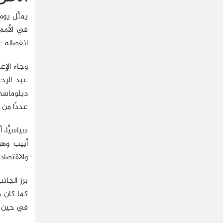
في الأمم 
انفصاله ع
وجاء الإع
عددًا من ا
سياسيًّا،
أبيب وهر
والاقتصاد(2)
برز الجان
كما كان م
في حين أثن