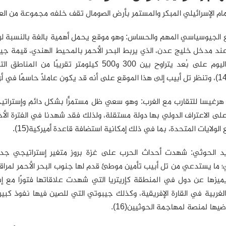
مام الإسرائيلي المبكر والمستمر بأرض الصومال تقف خلفه مجموعة من العو
قع الجيوسياسي المهم والحساس: وهو موقع يحمل أهمية بالغة بالنسبة لر
عند مدخل خليج عدن، الذي يربط البحر الأحمر بالمحيط الهندي، قيمة ج
الصومال اليوم على بُعد يتراوح بين 300 و500 ك
هرغيسا للتقارب مع الغرب: وهو سعي ظل مستمرًّا بشكل دائم وإستراتيج
ى الاعتراف الدولي بها دولة مستقلة، ولذلك فقد شهدنا في الفترة الأخي
الولايات المتحدة، بما في ذلك إمكانية استضافة قاعدة أميركية(15).
ديد الحوثي: شهدت أحداث الحرب على غزة بروز متغير إستراتيجي جدي
ي؛ ما يستدعي من تل أبيب تأمين موطئ قدم لها جنوب البحر الأحمر لمراق
ميزها عن دول في المنطقة كإريتريا التي شهدت علاقاتها فتورًا مع إسرا
لغربية في القارة الإفريقية، وكذلك جيبوتي التي للصين فيها نفوذ كب
ضيها لمنصة لمهاجمة الحوثيين(16).