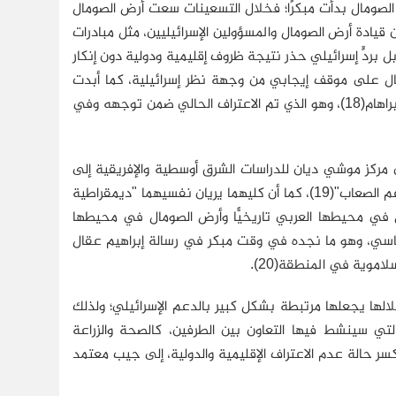
ض الصومال بدأت مبكرًا؛ فخلال التسعينات سعت أرض الصومال
 قيادة أرض الصومال والمسؤولين الإسرائيليين، مثل مبادرات
ل بردٍّ إسرائيلي حذر نتيجة ظروف إقليمية ودولية دون إنكار
حكومة أرض الصومال على موقف إيجابي من وجهة نظر إسرائيلية، كما أبدت
استعدادها للتعاون مع المبادرات المؤيدة لإسرائيل، بما في ذلك توسيع اتفاقيات أبراهام(18)، وهو الذي تم الاعتراف الحالي ضمن توجهه وفي
ن مركز موشي ديان للدراسات الشرق أوسطية والإفريقية إلى
مشتركات بين كل من إسرائيل وأرض الصومال، من قبيل أنهما يمثلان "قصة نجاح رغم الصعاب"(19)، كما أن كليهما يريان نفسيهما "ديمقراطية
 في محيطها العربي تاريخيًّا وأرض الصومال في محيطها
سياسي، وهو ما نجده في وقت مبكر في رسالة إبراهيم عقال
قلالها يجعلها مرتبطة بشكل كبير بالدعم الإسرائيلي؛ ولذلك
تي سينشط فيها التعاون بين الطرفين، كالصحة والزراعة
ل الفشل في كسر حالة عدم الاعتراف الإقليمية والدولية، إلى جيب معتمد