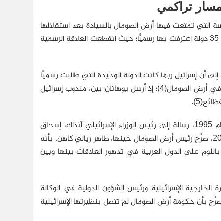
ومسار تراكمي
خمسة التي تمتعت فيها أرض الصومال بالسيادة بعد استقلالها
عن بريطانيا، عام 1960، وقبل وحدتها مع الصومال الإيطالي، كانت إسرائيل من بين 35 دولة اعترفت بها رسميًّا؛ حيث انقطعت العلاقة الرسمية
لى أن إسرائيل ربما كانت الدولة الوحيدة التي طالبت رسميًّا
بلفت الانتباه الدولي إلى المجازر التي ارتكبها نظام سياد بري بحق قبيلة إسحاق في أرض الصومال(4)؛ إذ أرسل يوهانان بين، مندوب إسرائيل
بعد إعلان أرض الصومال استقلالها بأربع سنوات، أرسل رئيسها، إبراهيم عقال، عام 1995، رسالة إلى رئيس الوزراء الإسرائيلي آنذاك، إسحاق
رابين، يسعى فيها إلى إقامة علاقات دبلوماسية بين البلدين(6). وفي مايو/أيار 2005، صرَّح رئيس أرض الصومال حينها، طاهر ريالي كاهن، بأنه
باللوم على الدول العربية في تدهور العلاقات بينها وبين
ارة الخارجية الإسرائيلية ورئيس الشؤون الدولية في الوكالة
َّح بأن حكومة أرض الصومال لم تتصل بنظيرتها الإسرائيلية