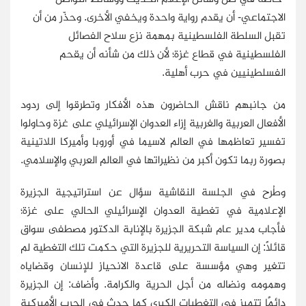
الاجتماعي- أن يقدم رواية واحدة ويخفي الأخرى. وحذّر من أن
تقبل السلطة الفلسطينية بمهمة نزع سلاح الفصائل
الفلسطينية في قطاع غزة؛ لأن ذلك من شأنه أن يقحم
الفسلطينيين في حرب أهلية.
من جانبهم ناقش الحاضرون هذه الأفكار وتطرقوا إلى ردود
الأفعال العربية والغربية إزاء العدوان الإسرائيلي على غزة وحاولوا
تفسير تعاظمها في العالم لاسيما في أوروبا وأميركا اللاتينية
بصورة ربما تكون أكبر من نظيراتها في العالم العربي والإسلامي.
وطُرح في الجلسة النقاشية سؤال عن استراتيجية الجزيرة
الإعلامية في تغطية العدوان الإسرائيلي الحالي على غزة؛
فأجاب مدير عام شبكة الجزيرة بالإنابة الدكتور مصطفى سواق
قائلاً: إن السياسة التحريرية للجزيرة التي حكمت تلك التغطية لم
تتغير وهي مؤسسة على قاعدة الانحياز للإنسان وقضاياه
وهمومه ونضاله من أجل الحرية والكرامة. وأضاف: إن الجزيرة
دائمًا تتميز في التغطيات الكبرى كما حدث في الحرب الأميركية