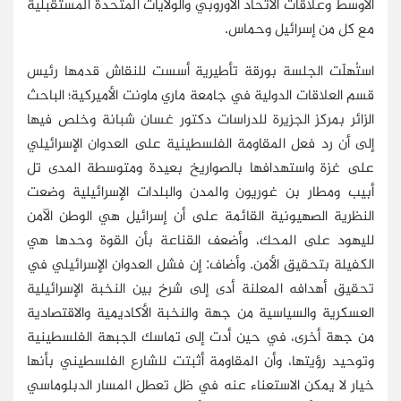
الأوسط وعلاقات الاتحاد الأوروبي والولايات المتحدة المستقبلية
مع كل من إسرائيل وحماس.
استُهلّت الجلسة بورقة تأطيرية أسست للنقاش قدمها رئيس
قسم العلاقات الدولية في جامعة ماري ماونت الأميركية؛ الباحث
الزائر بمركز الجزيرة للدراسات دكتور غسان شبانة وخلص فيها
إلى أن رد فعل المقاومة الفلسطينية على العدوان الإسرائيلي
على غزة واستهدافها بالصواريخ بعيدة ومتوسطة المدى تل
أبيب ومطار بن غوريون والمدن والبلدات الإسرائيلية وضعت
النظرية الصهيونية القائمة على أن إسرائيل هي الوطن الآمن
لليهود على المحك، وأضعف القناعة بأن القوة وحدها هي
الكفيلة بتحقيق الأمن. وأضاف: إن فشل العدوان الإسرائيلي في
تحقيق أهدافه المعلنة أدى إلى شرخ بين النخبة الإسرائيلية
العسكرية والسياسية من جهة والنخبة الأكاديمية والاقتصادية
من جهة أخرى، في حين أدت إلى تماسك الجبهة الفلسطينية
وتوحيد رؤيتها، وأن المقاومة أثبتت للشارع الفلسطيني بأنها
خيار لا يمكن الاستعناء عنه في ظل تعطل المسار الدبلوماسي