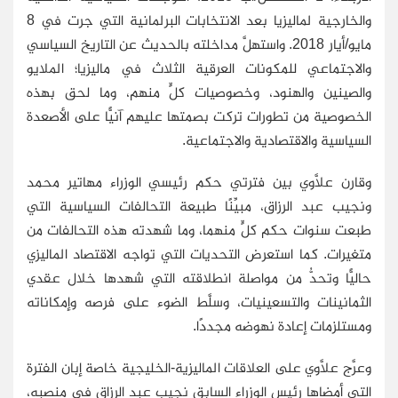
والخارجية لماليزيا بعد الانتخابات البرلمانية التي جرت في 8
مايو/أيار 2018. واستهلَّ مداخلته بالحديث عن التاريخ السياسي
والاجتماعي للمكونات العرقية الثلاث في ماليزيا؛ الملايو
والصينين والهنود، وخصوصيات كلٍّ منهم، وما لحق بهذه
الخصوصية من تطورات تركت بصمتها عليهم آنيًّا على الأصعدة
السياسية والاقتصادية والاجتماعية.
وقارن علاَّوي بين فترتي حكم رئيسي الوزراء مهاتير محمد
ونجيب عبد الرزاق، مبيِّنًا طبيعة التحالفات السياسية التي
طبعت سنوات حكم كلٍّ منهما، وما شهدته هذه التحالفات من
متغيرات. كما استعرض التحديات التي تواجه الاقتصاد الماليزي
حاليًّا وتحدُّ من مواصلة انطلاقته التي شهدها خلال عقدي
الثمانينات والتسعينيات، وسلَّط الضوء على فرصه وإمكاناته
ومستلزمات إعادة نهوضه مجددًا.
وعرَّج علاَّوي على العلاقات الماليزية-الخليجية خاصة إبان الفترة
التي أمضاها رئيس الوزراء السابق نجيب عبد الرزاق في منصبه،