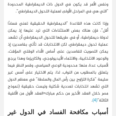
ونفس الأمر قد يكون في الدول ذات الديمقراطية المحدودة
"التي هي في المراحل الأولى لعملية التحول الديمقراطي".
وإذا كانت هذه القاعدة "الديمقراطية الحقيقية تعني فسادًا
أقل"، فإن هناك بعض الاستثناءات التي ترد عليها؛ إذ يمكن
لدولة ديمقراطية، أو في طريقها للتحول الديمقراطي أن تشهد
عملية تحول ديمقراطي، لكن الانتخابات قد تأتي بفاسدين؛ إذ
يمكن التصويت للفاسدين على أساس الأداء الوقتي المؤقت،
والوعود الانتخابية، والانتماء الأيديولوجي، والكاريزما؛ وهذا يرجع
لأسباب عدة، منها: محدودية الوعي السياسي، وقصر النظر فيما
يتعلق بالمطلوب من النواب. لذا، يتم الاختيار على أسس غير
سليمة "فكرة التزاوج بين رأس المال والسلطة" في معظم الدول
التي تشهد انتخابات تعددية شكلية وليست حقيقية (نموذج
مصر خلال العقد الأخير من حكم مبارك=العقد الأول من الألفية
الثالثة"
(4)
.
أسباب مكافحة الفساد في الدول غير