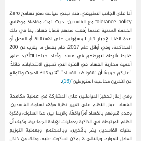
أما على الجانب التطبيقي، فتم تبني سياسة صفر تسامح Zero
tolerance policy مع الفاسدين؛ حيث تمت مقاضاة موظفي
الخدمة المدنية عندما رُفعت ضدهم قضايا فساد، بما في ذلك
عدة قضايا لإجبار كبار المسؤولين على الاستقالة أو الفصل أو
المحاكمة، وفي أوائل عام 2017، قام بفصل ما يقرب من 200
ضابط شرطة لتورطهم في فساد، وأعاد حينها التأكيد على
أهمية محاربة الفساد في الفترة التي تسبق الانتخابات، قائلًا:
"عليكم جميعًا أن تقفوا ضد الفساد". "لا يمكنك الصمت وتتوقع
من الآخرين محاسبة المتورطين"
(16)
.
وفي إطار تحفيز المواطنين على المشاركة في عملية مكافحة
الفساد، عمل النظام على تغيير نظرة هؤلاء لسلوك الفاسدين،
وعدم قبولهم بالفساد أمرًا واقعًا، والربط بين هذا السلوك، وفكرة
الظلم المرتبطة في الذاكرة بعمليات الإبادة الجماعية، وكيف أن
سلوك الفاسدين يضر بالآخرين، وبالمجتمع، وبعملية التوزيع
العادل للموارد، وبالتالي لا يمكن السكوت عليه، وذلك من خلال