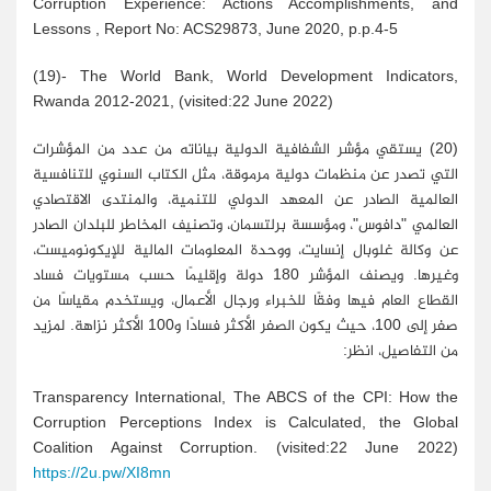
Corruption Experience: Actions Accomplishments, and
Lessons , Report No: ACS29873, June 2020, p.p.4-5
(19)- The World Bank, World Development Indicators,
Rwanda 2012-2021, (visited:22 June 2022)
(20) يستقي مؤشر الشفافية الدولية بياناته من عدد من المؤشرات
التي تصدر عن منظمات دولية مرموقة، مثل الكتاب السنوي للتنافسية
العالمية الصادر عن المعهد الدولي للتنمية، والمنتدى الاقتصادي
العالمي "دافوس"، ومؤسسة برلتسمان، وتصنيف المخاطر للبلدان الصادر
عن وكالة غلوبال إنسايت، ووحدة المعلومات المالية للإيكونوميست،
وغيرها. ويصنف المؤشر 180 دولة وإقليمًا حسب مستويات فساد
القطاع العام فيها وفقًا للخبراء ورجال الأعمال، ويستخدم مقياسًا من
صفر إلى 100، حيث يكون الصفر الأكثر فسادًا و100 الأكثر نزاهة. لمزيد
من التفاصيل، انظر:
Transparency International, The ABCS of the CPI: How the
Corruption Perceptions Index is Calculated, the Global
Coalition Against Corruption. (visited:22 June 2022)
https://2u.pw/XI8mn