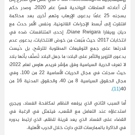
أن أعادته السلطات الرواندية قسرًا عام 2020، وصدر حكم
بسجنه 25 عامًا بدعوى الإرهاب وتهم أخرى بعد محاكمة
افتقرت إلى أبسط الإجراءات القانونية. ونفس الأمر حدث مع
ديان رويغارا Diane Rwigara، إحدى المتنافسات ضده في
انتخابات 2017؛ حيث مُنِعت من خوض الانتخابات، بدعوى عدم
قدرتها على جمع التوقيعات المطلوبة للترشح، بل حُبِست
بدعوى التزوير والتآمر على البلاد؛ ما جعل البلاد تُصنَّف بأنها بلاد
لا تعرف الحرية السياسية وفق مؤشر فريدم هاوس لعام 2022؛
حيث سجلت في مجال الحريات الأساسية 22 من 100، وفي
مجال الحقوق السياسية 8 من 40، والحقوق المدنية 16 من
.
(11)
40
أما السبب الثاني الذي يرفعه النظام لمكافحة الفساد، ويجري
استدعاؤه عند التعامل مع الشعب، فيتمثل في الرغبة في
القضاء على الفساد الذي يعد قرينة للظلم، الذي ارتبط بدوره
في الذاكرة بالممارسات التي دارت خلال الحرب الأهلية.