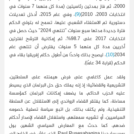
2000، ثم فاز بمدتين رئاسيتين (مدة كل منهما 7 سنوات في
انتخابات 2003، 2010)
(9)
، وفي عام 2015، أدخل تعديلات
دستورية تم الاستفتاء الشعبي عليها، تسمح له بتولي الحكم
فترة جديدة مدتها سبع سنوات "تنتهي 2024" حيث حصل في
انتخابات 2017 على 98.7%، ثم إمكانية الترشح لفترتين
أخريين مدة كل منهما 5 سنوات يفترض أن تنتهي عام
2034
(10)
، ليصبح بذلك واحدًا من أطول حكام إفريقيا بقاء في
الحكم (قرابة 34 عامًا).
ولقد عمل كاغامي على فرض هيمنته على السلطتين،
التشريعية والقضائية؛ إذ إنه يملك حق حل البرلمان الذي يسيطر
عليه الحزب الحاكم، ما يضعف إمكانات البرلمان كمؤسسة
مساءلة، كما يفتقر القضاء الرواندي إلى الاستقلال عن السلطة
التنفيذية. ولم يكتف بذلك، بل اتبع سياسة تصفية خصومه
السياسيين، أو تشويه سمعتهم، واستغلال القضاء لإصدار أحكام
ضدهم، كما حدث مع المعارض السياسي الشهير، بول
روسيسابجينا Paul Rusesabagina، الذي عاش في الخارج إلى