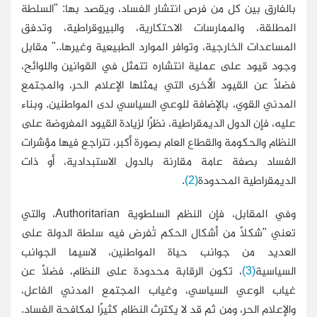
بالفارق بين كل من فرص انتشار الفساد، ويقصد بها: "السلطة
المطلقة، والممارسات الاحتكارية، والبيروقراطية، وتدفق
المساعدات الخارجية، وتوافر الموارد الطبيعية وغيرها.." مقابل
وجود قيود على عملية انتشاره تتمثل في القوانين واللوائح،
فضلًا عن القيود الأخرى التي يمثلها الإعلام الحر، والمجتمع
المدني القوي، بالإضافة للوعي السياسي لدى المواطنين. وبناء
عليه، فإن الدول الديمقراطية، نظرًا لزيادة القيود المفروضة على
النظام والحكومة والقطاع العام بصورة أكبر، تتراجع فيها مؤشرات
الفساد بصفة عامة مقارنة بالدول الاستبدادية، أو ذات
الديمقراطية المحدودة
(2)
.
وفي المقابل، فإن النظم السلطوية Authoritarian، والتي
تعني "شكلًا من أشكال الحكم تُفرض فيه سلطة الدولة على
العديد من جوانب حياة المواطنين، لاسيما الجوانب
السياسية
(3)
، تكون الرقابة محدودة على النظام، فضلًا عن
غياب الوعي السياسي، وغياب المجتمع المدني الفاعل،
والإعلام الحر، ومن ثم قد لا يكترث النظام كثيرًا لمكافحة الفساد.