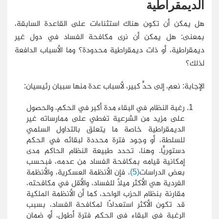
الديمقراطية
هل يمكن أن تكون هناك استثناءات على القاعدة السابقة،
بمعنى: هل يمكن أن نرى مكافحة الفساد في دول غير
ديمقراطية، أو ذات ديمقراطية محدودة؟ وما الأسباب الدافعة
لذلك؟
الإجابة: نعم، إلى حدٍّ كبير، لأسباب عدة منها سببان رئيسيان:
رغبة النظام في البقاء مدة أكبر في الحكم، والحصول
على مزيد من الشرعية تغطي على ممارساته غير
الديمقراطية خاصة ما يتعلق بالتداول السلمي
للسلطة، أو وجود فترة محددة لبقائه في الحكم
دستوريًّا. وهنا، تحدد طبيعة النظام الحاكم مدى
إمكانية قيامه بمكافحة الفساد من عدمه، فبحسب
بعض الدراسات
(5)
، فإن الأنظمة العسكرية، والأنظمة
الفردية هي الأكثر ميلًا للفساد، والأقل في مكافحته،
مقارنة بنظام الحزب الواحد، كما أن الأنظمة الملكية
قد تكون الأكثر استعدادًا لمكافحة الفساد، بسبب
الرغبة في البقاء في الحكم فترة أطول، أو ضمان