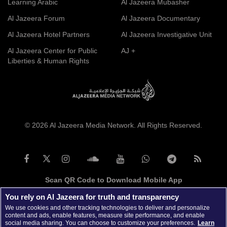
Learning Arabic
Al Jazeera Mubasher
Al Jazeera Forum
Al Jazeera Documentary
Al Jazeera Hotel Partners
Al Jazeera Investigative Unit
Al Jazeera Center for Public
AJ +
Liberties & Human Rights
© 2026 Al Jazeera Media Network. All Rights Reserved.
Scan QR Code to Download Mobile App
You rely on Al Jazeera for truth and transparency
We use cookies and other tracking technologies to deliver and personalize
content and ads, enable features, measure site performance, and enable
social media sharing. You can choose to customize your preferences.
Learn