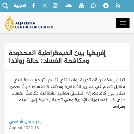
العربية
Togg
navig
إفريقيا بين الديمقراطية المحدودة
ومكافحة الفساد: حالة رواندا
تتناول هذه الورقة تجربة رواندا التي تتسم بتراجع ديمقراطي
مقابل تقدم في معايير الشفافية ومكافحة الفساد؛ حيث سعى
نظام بول كاغامي إلى تطبيق معايير الشفافية مكافحًا الفساد
على كل المستويات الإدارية وهي تجربة بحاجة إلى تقييم
وقراءة.
بدر حسن شافعي
18 August 2022