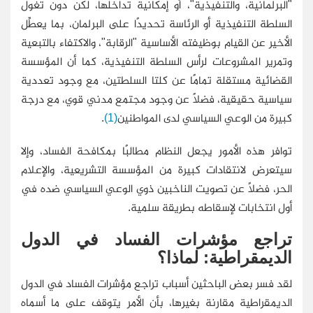
"البرلمانية، والتنفيذية"، أو إمكانية تداخلها، لكن دون تغول
السلطة التنفيذية أو الرئاسة تحديدًا على البرلمان، بما يعطِّل
الأخير عن القيام بوظيفته الأساسية "الرقابة"، والاكتفاء بالتبعية
وتمرير المشروعات لرأس السلطة التنفيذية، كما أن المؤسسة
القضائية مستقلة تمامًا عن كلتا السلطتين، مع وجود تعددية
سياسية حقيقية، فضلًا عن وجود مجتمع مدني قوي، مع درجة
كبيرة من الوعي السياسي لدى المواطنين
(1)
.
توافر هذه الأمور يجعل النظام مطالبًا بمكافحة الفساد، وإلا
سيتعرض لانتقادات كبيرة من المؤسسة التشريعية، والإعلام
الحر، فضلًا عن تصويت الناخبين ذوي الوعي السياسي ضده في
أول انتخابات لإسقاطه بطريقة سلمية.
تراجع مؤشرات الفساد في الدول
الديمقراطية: لماذا؟
لقد فسر بعض الباحثين أسباب تراجع مؤشرات الفساد في الدول
الديمقراطية مقارنة بغيرها، بأن الأمر يتوقف على ما أسماه