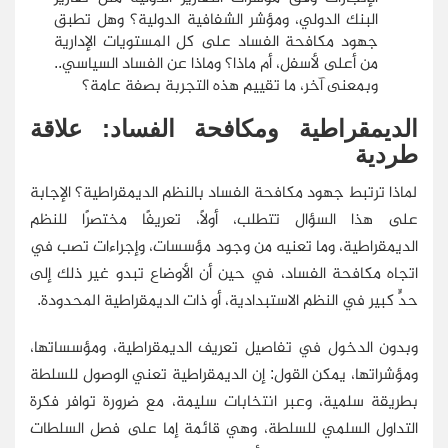
البنك الدولي، ومؤشر الشفافية الدولية؟ وهل تطبق
جهود مكافحة الفساد على كل المستويات الإدارية
من أعلى لأسفل، أم ماذا؟ وماذا عن الفساد السياسي..
وبمعنى آخر، ما تقييم هذه التجربة بصفة عامة؟
الديمقراطية ومكافحة الفساد: علاقة
طردية
لماذا ترتبط جهود مكافحة الفساد بالنظم الديمقراطية؟ الإجابة
على هذا السؤال تتطلب، أولًا، تعريفًا مختصرًا للنظم
الديمقراطية، وما تعنيه من وجود مؤسسات، وإجراءات تصب في
اتجاه مكافحة الفساد، في حين أن الأوضاع تبدو غير ذلك إلى
حدٍّ كبير في النظم الاستبدادية، أو ذات الديمقراطية المحدودة.
وبدون الدخول في تفاصيل تعريف الديمقراطية، ومؤسساتها،
ومؤشراتها، يمكن القول: إن الديمقراطية تعني الوصول للسلطة
بطريقة سلمية، وعبر انتخابات سليمة، مع ضرورة توافر فكرة
التداول السلمي للسلطة، وهي قائمة إما على فصل السلطات