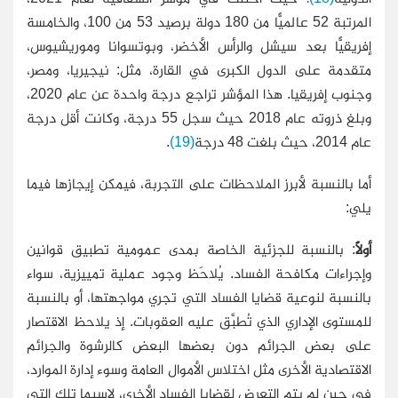
المرتبة 52 عالميًّا من 180 دولة برصيد 53 من 100، والخامسة
إفريقيًّا بعد سيشل والرأس الأخضر، وبوتسوانا وموريشيوس،
متقدمة على الدول الكبرى في القارة، مثل: نيجيريا، ومصر،
وجنوب إفريقيا. هذا المؤشر تراجع درجة واحدة عن عام 2020،
وبلغ ذروته عام 2018 حيث سجل 55 درجة، وكانت أقل درجة
عام 2014، حيث بلغت 48 درجة
(19)
.
أما بالنسبة لأبرز الملاحظات على التجربة، فيمكن إيجازها فيما
يلي:
أولًا
: بالنسبة للجزئية الخاصة بمدى عمومية تطبيق قوانين
وإجراءات مكافحة الفساد. يُلاحَظ وجود عملية تمييزية، سواء
بالنسبة لنوعية قضايا الفساد التي تجري مواجهتها، أو بالنسبة
للمستوى الإداري الذي تُطبَّق عليه العقوبات. إذ يلاحظ الاقتصار
على بعض الجرائم دون بعضها البعض كالرشوة والجرائم
الاقتصادية الأخرى مثل اختلاس الأموال العامة وسوء إدارة الموارد،
في حين لم يتم التعرض لقضايا الفساد الأخرى، لاسيما تلك التي