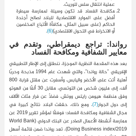
عملية انتقال سلس للوريث.
مكافحة الفساد قد تكون وسيلة لممارسة سيطرة
أفضل على الموارد الاقتصادية للبلاد لصالح أجندة
الحاكم (على سبيل المثال، مكافأة الأتباع المخلصين
أو الانخراط في التحول الاقتصادي)
(6)
.
رواندا: تراجع ديمقراطي، وتقدم في
معايير الشفافية ومكافحة الفساد
بعد هذه المقدمة النظرية الموجزة، ننطلق إلى الإطار التطبيقي
الإفريقي "حالة رواندا"، والتي شهدت عام 1994 مذبحة وحربًا
أهلية أتت على الأخضر واليابس، وأسفرت عن مقتل قرابة 800
ألف، إلى مليون شخص من التوتسي، مقابل 30 ألفًا من الهوتو
وفق منظمة هيومن رايتس ووتش، فضلًا عن فرار مئات الآلاف
إلى دول الجوار
(7)
. ومع ذلك، حققت البلاد نتائج كبيرة في
مجال الشفافية ومكافحة الفساد؛ فوفقًا لمؤشر تقرير 2019 عن
ممارسة أنشطة الأعمال الصادر عن البنك الدولي (World Bank
Doing Business index/2019)، تعد رواندا ضمن قائمة أسهل