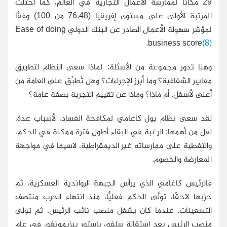
29 مكانًا لممارسة الأعمال التجارية في العالم، كما احتلت
المرتبة الأولى على مستوى إفريقيا (76.48 من 100) وفقًا
لمؤشر سهولة الأعمال الصادر عن البنك الدولي Ease of doing
.
business score
(8)
وهنا تدور مجموعة من الأسئلة: لماذا سعى النظام لتطبيق
معايير الشفافية؟ وما أبرز الإجراءات؟ وهل تُطبَّق على العامة من
أعلى لأسفل، أم ماذا؟ وماذا عن تقييم التجربة بصفة عامة؟
لقد سعى نظام بول كاغامي لمكافحة الفساد، لأسباب عدة،
لعل من أهمها: الرغبة في البقاء أطول فترة ممكنة في الحكم،
والتغطية على ممارساته غير الديمقراطية، لاسيما في مواجهة
المعارضة والخصوم.
فالرئيس كاغامي الذي يرأس الجبهة الرواندية العسكرية، ثم
حزبها لاحقًا، تولَّى الحكم فعليًّا، منذ انتهاء الحرب منتصف
التسعينات، عندما كان يشغل منصب نائب الرئيس، ثم تولى
منصب الرئيس بعد استقالة سلفه، باستور بيزيمونغو، في عام