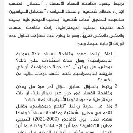
ترتبط جهود مكافحة الفساد الاقتصادي "استغلال المنصب
الإداري لمصالح شخصية" والفساد السياسي "استغلال السياسيين
مناصبهم لتحقيق أهداف شخصية" بعملية الديمقراطية، بحيث
كلما نضجت العملية الديمقراطية، زادت مكافحة الفساد،
والعكس بالعكس تقريبًا، وهو ما يطرح عدة تساؤلات تحاول هذه
الورقة الإجابة عليها، وهي:
لماذا ترتبط جهود مكافحة الفساد عادة بعملية
الديمقراطية؟ وهل هناك استثناءات على ذلك؟
بمعنى، هل يمكن أن نجد دولة ديمقراطية، أو في
طريقها للديمقراطية، لكنها تشهد درجات عالية من
الفساد؟
يرتبط بالسؤال السابق سؤال آخر هو: هل يمكن
مكافحة الفساد في دول غير ديمقراطية، أو ذات
ديمقراطية محدودة؟ وما الأسباب الدافعة لذلك؟
ماذا عن تجربة رواندا: "تراجع ديمقراطي، مقابل
تقدم في معايير الشفافية ومكافحة الفساد"؟ ولماذا
سعى نظام بول كاغامي (2000-2021) لتطبيق
معايير الشفافية؟ وما أبرز الإجراءات؟ وكذلك ما أبرز
الإنجازات وفق مؤشرات التقارير الدولية مثل تقارير