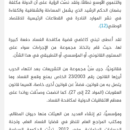
والتنموي الأوسع نطاقًا، ولقد نصَّت الرؤية على أن الدولة مكلفة
بضمان الحكم الرشيد الذي يشمل المساءلة والشفافية والكفاءة
في نشر الموارد النادرة في القطاعات الرئيسية للاقتصاد
الوطني
(12)
.
لقد أعطى تبني كاغامي قضية مكافحة الفساد دفعة كبيرة
لها، حيث قام باتخاذ مجموعة من الإجراءات سواء على
المستوى القانوني، أو المؤسسي، أو التطبيقي في هذا الشأن.
فقانونيًّا، جرى سَنُّ مجموعة من التشريعات بعد انتهاء الحرب
أبرزها القانون رقم 23/2003 الخاص بمنع وقمع الفساد وما
يتصل به من قوانين، فضلًا عن قوانين أخرى خاصة، لاسيما قانون
العقوبات (المواد 22 إلى 27)، كما انضمت وصدَّقت رواندا على
معظم الاتفاقيات الدولية لمكافحة الفساد.
ومؤسسيًّا، تم إنشاء العديد من الهيئات منها ديوان المظالم،
ومكتب المراجع العام للنظر في قضايا الفساد العام، ولجنة
الحسابات البرلمانية. وفي 2012، تبنَّت الحكومة السياسة