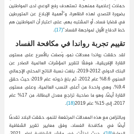
حملات إعلامية ممنهجة تستهدف رفع الوعي لدى المواطنين
بضرورة التصدي لهذه الظاهرة، و"أهمية الإبلاغ عن المتورطين
في قضايا فساد، أو المشتبه بهم، على اعتبار أن المواطنين هم
خط الدفاع الأول لمواجهة الفساد"
(17)
.
تقييم تجربة رواندا في مكافحة الفساد
لقد حققت رواندا معدلات نمو، وُصفت بالأسرع على مستوى
القارة الإفريقية، فوفقًا لتقرير المؤشرات العالمية الصادر عن
البنك الدولي 2012-2019، بلغت نسبة الناتج المحلي الإجمالي
السنوي 8.6% عام 2012، ثم بلغ ذروته عام 2019؛ حيث حقق
9.4%، وهي واحدة من أعلى النسب العالمية، وعلى مستوى
القارة أيضًا، وهو ما صاحبة تراجع معدل البطالة، من 17% عام
2017، إلى 15% عام 2019
(18)
.
وبالتزامن مع هذه المعدلات المرتفعة للنمو، حققت البلاد تقدمًا
أيضًا في مكافحة الفساد، وفق معايير تقرير الشفافية
الدولية
(18)
؛ حيث احتلَّت في مؤشر الشفافية لعام 2021،