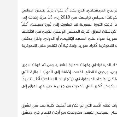
ًا كرديًّا، أبرزها الحزب الديمقراطي الكردستاني، الذي يكاد أن يكون فرعًا لنظيره العراقي
الأقدم تاريخًا. في مايو/أيار 2012، التحق بالمجلس أربعة أحزاب أخرى؛ ولكن عدد مكونات المجلس تراجعت في 2018 إلى 13 حزبًا، إضافة إلى
ظمات الشبابية والنسوية والشخصيات المستقلة. وفي 2015، عندما كانت الثورة السورية قد تطورت إلى ثورة مسلحة، أنشأ
ة كردستان العراق. شارك المجلس الوطني الكردي في الائتلاف
لسورية سواء على الصعيد الإقليمي أو الدولي، ولكن ممثلي
لامركزية لأكراد سوريا، وإمكانية أن تقتصر على اللامركزية
تحاد الديمقراطي وقوات حماية الشعب، ومن ثم قوات سوريا
ن، وبدون انقطاع، لقسد، إضافة إلى الموارد المالية التي
 الاتحاد الديمقراطي (بتجلياته المسلحة) أكثر تنظيمًا
وكوادر الأخير، التي انحدرت من جبال قنديل في العراق إلى
نظام الأسد التي لم تكن قد أُجليت كلية بعد في الشرق
المسؤولة عن الجناح السياسي لقسد، مفاوضات مع أركان النظام في دمشق