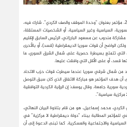
عُقِد في مدينة القامشلي، شمال شرقي سوريا، يوم السبت 26 أبريل/نيسان 2025، مؤتمر بعنوان "وحدة الموقف والصف الكردي". شارك فيه،
نظيمات الكردية السورية، السياسية وغير السياسية، أو الشخصيات المستقلة،
ن مشاركة مندوب عن مسعود البارزاني، الرئيس السابق لإقليم
ولكن الواضح أن قوات سوريا الديمقراطية (قسد)، أو بالأحرى
 التي تتمتع بسيطرة حصرية على شمال الشرق السوري، ما
ادتها قسد، أو على الأقل التي وافقت عليها.
رد من شمال شرقي سوريا عندما سيطرت قوات حزب الاتحاد
لى أن هدف المؤتمر هو مباركة الاتفاق الذي كان سبق التوصل
ية سورية جامعة. وقال يوسف: إن الرؤية الكردية التوافقية
لا مركزية سياسية".
لكردي، محمد إسماعيل، هو من قام بتلاوة البيان النهائي،
فقي للمؤتمر المطالبة ببناء "دولة ديمقراطية لا مركزية" في
لسياسية والاجتماعية والعسكرية. كما تبنى الدعوة إلى أن