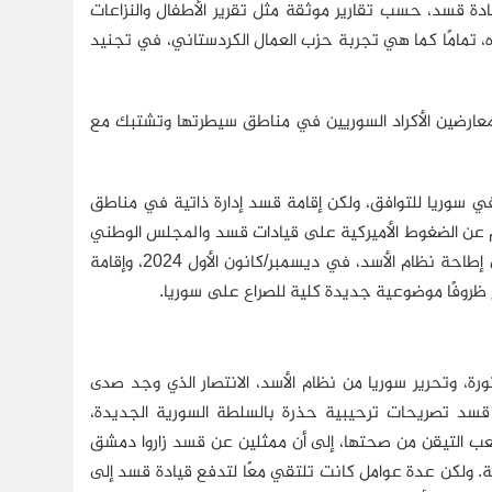
ادة قسد، حسب تقارير موثقة مثل تقرير الأطفال والنزاعات
 مطلقًا في استخدام الإكراه، تمامًا كما هي تجربة حزب العمال الكردستاني، في تجنيد
ارد المعارضين الأكراد السوريين في مناطق سيطرتها وتشتبك مع
 في سوريا للتوافق، ولكن إقامة قسد إدارة ذاتية في مناطق
جم عن الضغوط الأميركية على قيادات قسد والمجلس الوطني
الكردي إلى غاية 2020، أية نتائج فعلية. ولكن نجاح الثوار السوريين في إدلب في إطاحة نظام الأسد، في ديسمبر/كانون الأول 2024، وإقامة
ظروفًا موضوعية جديدة كلية للصراع على سوريا.
ة، وتحرير سوريا من نظام الأسد، الانتصار الذي وجد صدى
ات قسد تصريحات ترحيبية حذرة بالسلطة السورية الجديدة،
عب التيقن من صحتها، إلى أن ممثلين عن قسد زاروا دمشق
لرئيس الشرع في أوائل 2025، بدون نتائج ملموسة. ولكن عدة عوامل كانت تلتقي معًا لتدفع قيادة قسد إلى