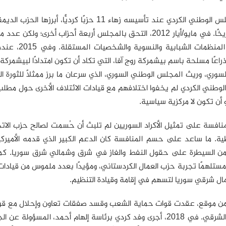
ضم المجلس الوطني الكردي عند تأسيسه زهاء 11 حزب
عدد من المن
اعًا مسلحة باسم بيشمركة روج آفا، التي تكاد أن تكون امتدادًا لبيشمرك
سوري، وريث المجلس الوطني السوري، الذي سرعان ما برز ممثلًا للثورة ا
وطني الكردي لم يخفوا اختلافهم مع قيادات الائتلاف الأخرى حول مطلب ال
أو أن تكون لا مركزية سياسية.
منافسة على تمثيل الأكراد السوريين لم تلبث أن حُسمت لصالح حزب الا
ية. ما ساعد على حسم المنافسة كان الدعم الكبير الذي قدمه الأميركيو
ن السيطرة على حقول النفط والغاز في شرق وشمالي شرق سوريا. كما كان
مستلهمًا تجربة حزب العمال الكردستاني، ومؤيدًا بعدد ملموس من قيادات 
ل شرقي سوريا لتسهم في إقامة وقيادة التنظيم.
من موقع، عقدت قوات حماية الشعب وقسد صفقات تعاون وإحلال مع قوات 
والشمال الشرقي. في 2018، أجرى وفد كردي برئاسة إلهام أحمد، 