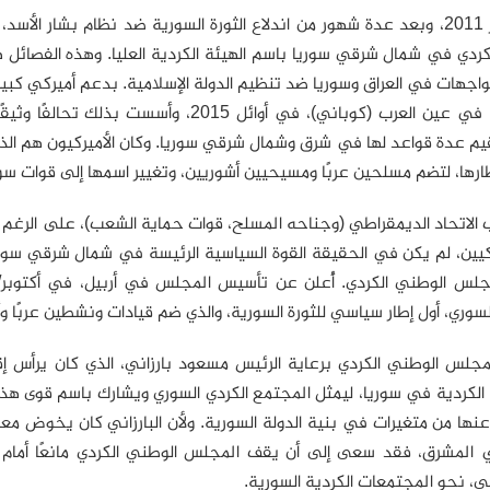
في أواخر 2011، وبعد عدة شهور من اندلاع الثورة السورية ضد نظام بشا
مواجهات في العراق وسوريا ضد تنظيم الدولة الإسلامية. بدعم أميركي كبير
الإسلامية في عين العرب (كوباني)، في أوائل
قيم عدة قواعد لها في شرق وشمال شرقي سوريا. وكان الأميركيون هم ال
رها، لتضم مسلحين عربًا ومسيحيين أشوريين، وتغيير اسمها إلى قوات سور
الاتحاد الديمقراطي (وجناحه المسلح، قوات حماية الشعب)، على الرغم 
كيين، لم يكن في الحقيقة القوة السياسية الرئيسة في شمال شرقي سوريا 
سوري، أول إطار سياسي للثورة السورية، والذي ضم قيادات ونشطين عربًا وأ
جلس الوطني الكردي برعاية الرئيس مسعود بارزاني، الذي كان يرأس إق
 الكردية في سوريا، ليمثل المجتمع الكردي السوري ويشارك باسم قوى ه
عنها من متغيرات في بنية الدولة السورية. ولأن البارزاني كان يخوض 
في المشرق، فقد سعى إلى أن يقف المجلس الوطني الكردي مانعًا أمام 
ي، نحو المجتمعات الكردية السورية.