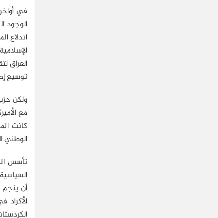
اندلاع ال
العراق لت
توسيع إطا
ولكن حزب 
مع الأمير
الوطني ال
تأسس الم
السياسية
أن ينجم 
الأكراد 
الكردستان