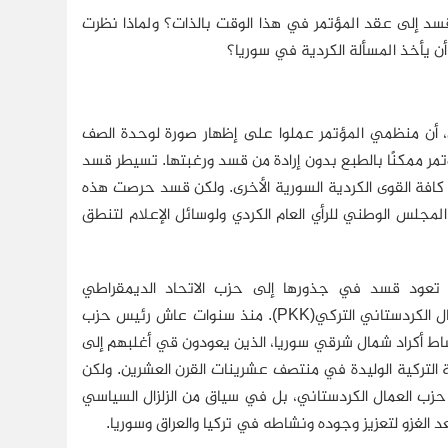
 قسد إلى عقد المؤتمر في هذا الوقت بالذات؟ ولماذا نظرت
 أن يأخذ المسألة الكردية في سوريا؟
شلي، أن منظمي المؤتمر عملوا على إظهار صورة لوحدة الصف
مؤتمر ممكنًا بالطبع بدون إرادة من قسد ورغبتها. تسيطر قسد
ة القوى الكردية السورية الأخرى. ولكن قسد حرصت هذه
جلس الوطني للرأي العام الكردي ولوسائل الإعلام لتنطق
ًا. تعود قسد في جذورها إلى حزب الاتحاد الديمقراطي
الكردستاني(PYD) ، الذي أُسِّس في سبتمبر/أيلول 2003 باعتباره فرعًا لحزب العمال الكردستاني التركي(PKK). منذ سنوات عاش رئيس حزب
ساط أكراد شمال شرقي سوريا، الذين يعودون قي أغلبهم إلى
التركية الوليدة في منتصف عشرينات القرن العشرين. ولكن
زب العمال الكردستاني، بل في سياق من الزلزال السياسي
د الغزو لتعزيز وجوده ونشاطه في تركيا والعراق وسوريا.