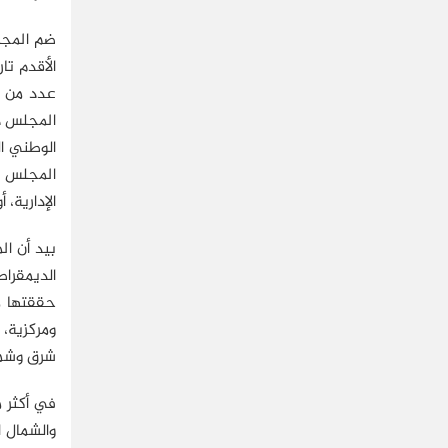
المجلس ذر
الوطني ال
المجلس ال
الإدارية، 
بيد أن ال
الديمقراط
حققتها م
ومركزية، 
شرق وشما
في أكثر 