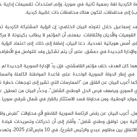
ة الكردية لغة رسمية ثانية في سوريا، وإلى استحداث تقسيمات إدارية ج
ب) إلى محافظات، لتكون هناك محافظات ذات غالبية كردية.
د إسماعيل خلال تلاوته البيان الختامي: إن الرؤية المشتركة الكردية
القوميات والأديان والثقافات. بمعنى أن المؤتمر لا يطالب بكينونة لا مر
ى أسس هوياتية تعددية. دعا البيان، إضافة إلى ذلك، إلى اعتماد الرؤية ال
والإدارة الجديدة في دمشق، على أن يتم تشكيل وفد للتواصل مع الأطراف 
هما كان الهدف خلف مؤتمر القامشلي، فإن ردَّ الإدارة السورية الجديدة لم 
ي إطار الدولة السورية الواحدة على قاعدة المواطنة الكاملة والمساو
كما أعرب البيان عن القلق من "الممارسات التي تشير إلى توجهات خطرة
ي السوري ويضعف فرص الحل الوطني الشامل". وحذَّر البيان من تعطيل
لموارد الوطنية، ومن محاولة قسد الاستئثار بالقرار في شمال شرقي سوري
، أعرب البيان عن رفض الرئاسة السورية القاطع لأي محاولات "لفرض واق
الذاتية دون توافق وطني شامل". وأشار إلى أن تحركات وتصريحات قيادة
بين مظلوم عبدي والرئيس الشرع)، في 10 مارس/آذار 2025، وتهدد وحدة البلاد وسلامة ترابها.