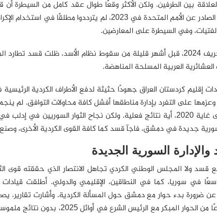
علاقة بين الطرفين. ولكن الأكثر وقعًا طوال عقد كامل من السيطرة أن ق
المسلحة الصادر عن الأمم المتحدة في 2023، لم يترددوا
لفتيات، وفي السيطرة على المعارضين.
وحتى خريف 2024، قبل أشهر قليلة من سقوط نظام الأسد، ظلت قسد تط
العشائرية العربية المسلحة المناهضة.
ات إقليم كردستان العراق جهودًا حثيثة لدفع الأطراف الكردية الرئيسية
عزمها على التفرد بإدارة مناطقها أفشل كافة محاولات التوافق. لم ين
رية جديدة في دمشق، فاجآ قسد كما كافة القوى الكردية الأخرى، وصنع 
د والإدارة السورية الجديدة
قسد ولا المجلس الوطني الكردي تجاهل الانتصار الذي حققته قوى الثور
ا واسعًا في سوريا، كما في النطاقين، الإقليمي والدولي. أطلقت قياد
ن ضرورة بدء حوار مع دمشق حول المسألة الكردية. وأشارت تقارير، يص
وأجروا نوعًا من الحوار المبكر مع ا