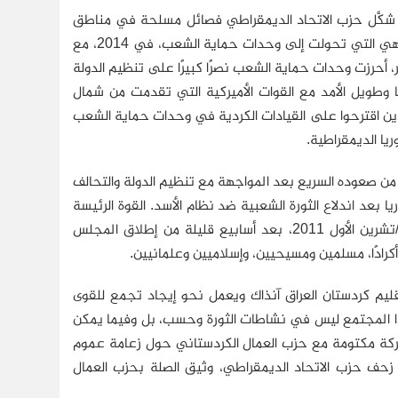
ر الأسد، شكَّل حزب الاتحاد الديمقراطي فصائل مسلحة في مناطق
الوجود الكردي في شمال شرقي سوريا باسم الهيئة الكردية العليا. وهذه الفصائل هي التي تحولت إلى وحدات حماية الشعب، في 2014، مع
، أحرزت وحدات حماية الشعب نصرًا كبيرًا على تنظيم الدولة
 2015، وأسست بذلك تحالفًا وثيقًا وطويل الأمد مع القوات الأميركية التي تقدمت من شمال
ذين اقترحوا على القيادات الكردية في وحدات حماية الشعب
يا الديمقراطية.
من صعوده السريع بعد المواجهة مع تنظيم الدولة والتحالف
بعد اندلاع الثورة الشعبية ضد نظام الأسد. القوة الرئيسة
كانت المجلس الوطني الكردي. أُعلن عن تأسيس المجلس في أربيل، في أكتوبر/تشرين الأول 2011، بعد أسابيع قليلة من إطلاق المجلس
كرادًا، مسلمين ومسيحيين، وإسلاميين وعلمانيين.
ليم كردستان العراق آنذاك ويعمل نحو إيجاد تجمع للقوى
ذا المجتمع ليس في نشاطات الثورة وحسب، بل وفيما يمكن
معركة مكتومة مع حزب العمال الكردستاني حول زعامة عموم
زحف حزب الاتحاد الديمقراطي، وثيق الصلة بحزب العمال