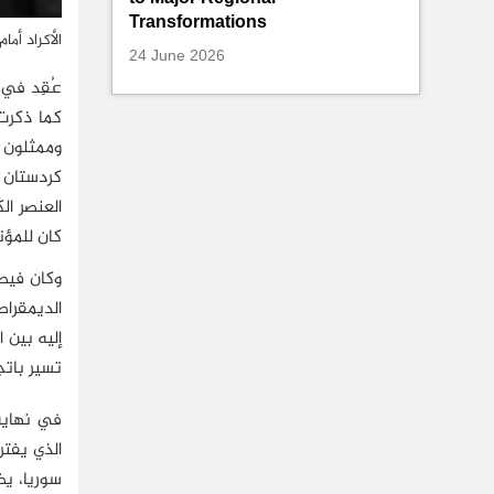
Transformations
الأكراد أما
24 June 2026
وممثلون م
كردستان ا
العنصر ا
كان للمؤتم
وكان فيص
الديمقراط
إليه بين 
تسير باتجا
في نهاية 
الذي يفتر
سوريا، يض