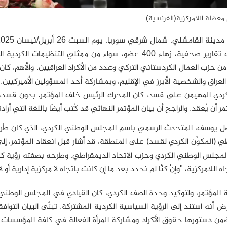
م معضلة اللامركزية(الفرنسية)
كما ذكرت تقارير صحفية، زهاء 400 عضو، سواء من ممثلي الت
ن حزب العمال الكردستاني التركي وعدد من الأكراد العراقيين. والأهم، كا
لعراق والشخصية الأبرز في الإقليم، وبمشاركة أحد المسؤولين الأميركيين. 
لكردي المهيمن على قسد، كان المحرك الرئيس خلف المؤتمر. بدون قسد،
ر أن يُعقد. والراجح أن بيان المؤتمر النهائي قد كُتب أيضًا باللغة التي أر
ل يوسف، المتحدث الرسمي باسم المجلس الوطني الكردي، الذي كان طُ
ي (المكوِّن الكردي لقسد) على المنطقة، قد أشار قبل انعقاد المؤتمر، إ
المجلس الوطني الكردي وحزب الاتحاد الديمقراطي، وطرحه بصفته رؤية كرد
ه اللامركزية، "وإنْ كنَّا لم نحدد بعد ما إن كانت باتجاه لا مركزية إدارية أو 
المؤتمر، ولتوكيد وحدة الصف الكردي، كان القيادي في المجلس الوطني ا
ض أنه استند إلى الرؤية السياسية الكردية المشتركة. تبنَّى البيان التوا
من دستورها حقوق الأكراد ومشاركة المرأة الفعالة في كافة المؤسسات ا