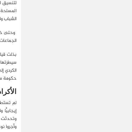
لتنسيق ال
الشباب وا
الجماعات 
بذلت قياد
سيطرتها و
حكومة سو
الأكرا
لم تستطع 
إيجابيًّ
وتحدثت ع