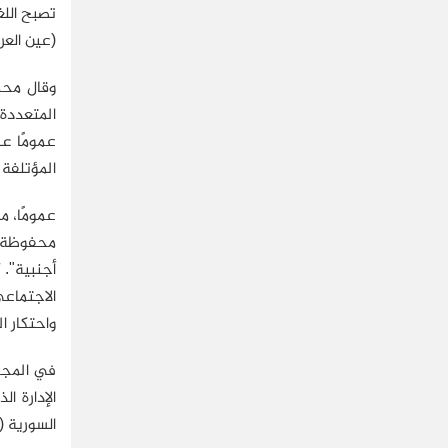
تصبح اللغ
(عين العر
وقال محم
المتعددة 
عمومًا عل
المؤتلفة 
عمومًا، م
محفوظة ف
أجنبية". 
الاجتماع
واحتكار ا
في المجمل
الإدارة 
السورية (الاتفاق 