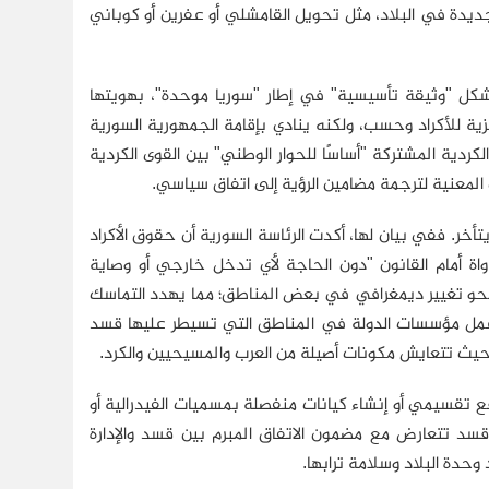
ديدة في البلاد، مثل تحويل القامشلي أو عفرين أو كوباني
 تشكل "وثيقة تأسيسية" في إطار "سوريا موحدة"، بهويتها
كزية للأكراد وحسب، ولكنه ينادي بإقامة الجمهورية السورية
كردية المشتركة "أساسًا للحوار الوطني" بين القوى الكردية
المعنية لترجمة مضامين الرؤية إلى اتفاق سياسي.
يتأخر. ففي بيان لها، أكدت الرئاسة السورية أن حقوق الأكراد
اة أمام القانون "دون الحاجة لأي تدخل خارجي أو وصاية
 نحو تغيير ديمغرافي في بعض المناطق؛ مما يهدد التماسك
 عمل مؤسسات الدولة في المناطق التي تسيطر عليها قسد
ا حيث تتعايش مكونات أصيلة من العرب والمسيحيين والكرد.
ع تقسيمي أو إنشاء كيانات منفصلة بمسميات الفيدرالية أو
 قسد تتعارض مع مضمون الاتفاق المبرم بين قسد والإدارة