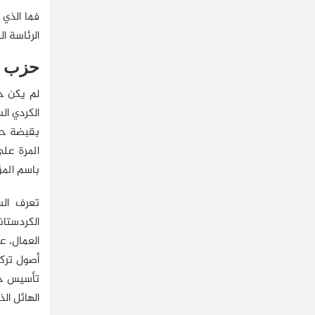
فما الذي 
الرئاسة ا
حزب ا
لم يكن خا
الكردي ال
بقبضة حد
المرة عل
باسم المؤ
تعرف الس
العمال، ع
أصول تركي
تأسيس حز
الهائل ال