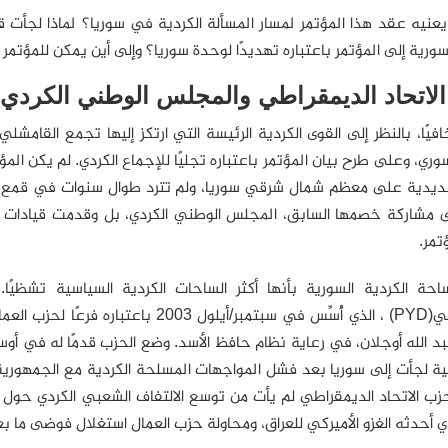
يعنيه عقد هذا المؤتمر لمسار المسألة الكردية في سوريا؟ لماذا لجأت
لسورية إلى المؤتمر باعتباره تهديدًا لوحدة سوريا؟ وإلى أين يمكن للمؤتمر
لاتحاد الديمقراطي والمجلس الوطني الكردي
فيًا، بالنظر إلى القوى الكردية الرئيسة التي ارتكز إليها تجمع القام
سوري، وعلى طرح بيان المؤتمر باعتباره تجليًا للإجماع الكردي. لم يكن ال
يدية على معظم شمال شرقي سوريا، ولم تترد طوال سنوات في قمع كاف
ى مشاركة خصمها السابق، المجلس الوطني الكردي، بل وقدمت قيادات الم
تمر.
احة الكردية السورية بأنها أكثر الساحات الكردية السياسية تشظي
بد الله أوجلان، في رعاية نظام حافظ الأسد. وضع الحزب قدمًا له في أو
ة لجأت إلى سوريا بعد فشل المواجهات المسلحة الكردية مع الجمهورية 
ب الاتحاد الديمقراطي لم يأت من توسع الالتفاف الشعبي الكردي حول ح
ذي أحدثه الغزو الأميركي للعراق، ومحاولة حزب العمال استغلال فوضى ما بع